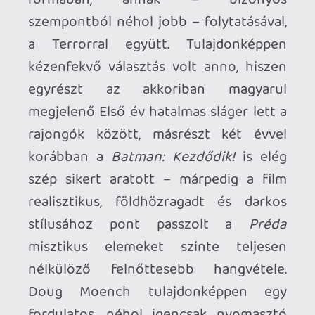
egy új réteget adni neki), hogy azok
kellőképp hitelesek és valóságosak
legyenek, amennyire csak lehet.
Nem sokkal
Az első év
eseményei után
járunk: a Sötét Lovag elhivatottan végzi
mindennapi munkáját Gothamben,
azonban túlzott hatékonysága egy idő
után már nem csak a város rendőrségére
vet rossz fényt, de a polgármester
szemét is egyre jobban szúrni kezdi a