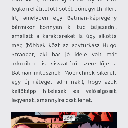
tény, hogy Batman ténykedései mellett a
zsaruk teljesen tehetetlennek tűnnek,
amelynek köszönhetően nem csupán a
morál csökken, hanem a városvezetés is
egyre jobban elveszíti a kontrollt. Ezért
bejelenti, hogy Gordon felügyelő
vezetésével (aki amúgy támogatja a Sötét
Lovag küldetését, és látja is annak pozitív
hozadékát) akciócsoportot hoznak létre
Batman megfékezésére. Így a
Bőregérnek most már Gotham bűnözői
és gengszterei mellett a rendőrséggel és
a tanácsadóként alkalmazott Hugo
Strange-dzsel is meg kell küzdenie, aki
közben titokban saját pecsenyéjét
sütögeti – ez pedig azt eredményezi,
hogy rövid időn belül ismét elszabadul a
káosz az utcákon. Az kifejezetten előny,