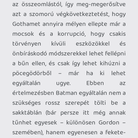
nézzük), mégis nyugodtan odailleszthető
melléjük. Jó és szórakoztató mű, még ha
a „nagy képet” nézve nem tesz hozzá
sokat a Batman-mítosz eme szegletéhez.