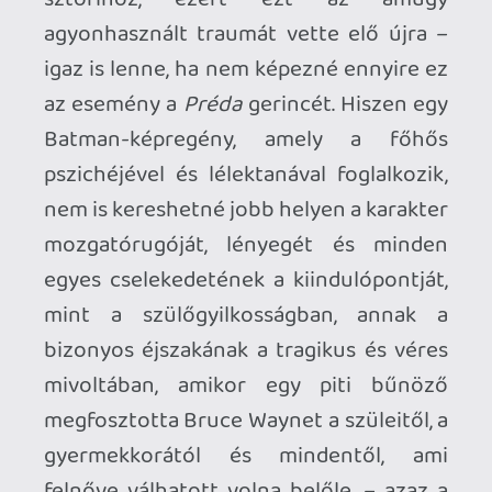
sakktáblán (bár persze itt még annak
tűnhet egyesek – különösen Gordon –
szemében), hanem egyenesen a fekete-
szürke denevérjelmezben alászálló
megváltó, akinek köszönhetően a
városnak talán még lehet némi reménye
egy szebb jövőre. Moench a Batman-
legendárium kronológiájának
szempontjából is ügyesen kezeli a főhős
státuszát, a civilek, a politikusok és egyéb
állatfajták Batmannel kapcsolatos
véleményét, valamint a főbb karakterek
egymással való viszonyát. A Bőregér itt
még sokszor bizonytalan önmagában
(még Strange okfejtései is összezavarják,
és felkeltik benne a gondolatot, hogy a
pszichiáternek talán igaza van), a
városvezetés, de legfőképp a rendőrök
sem fogadják még el, inkább tekintik