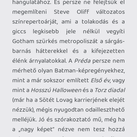
Necroman Mk2
QUAKE CHAMPIONS
FREEPLAY
8 napja
2
Necroman Mk2
WRATH OF THE GODS
FREEPLAY
2026.07.22.
1
p34c3
REACH
TESZT
2026.07.10.
2
Necroman Mk2
MECCHA CHAMELEON BLOGTESZT