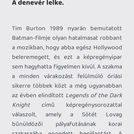
szakaszába engedett bepillantást. A
széria tehát mind kronológiailag, mind
pedig tematikailag Frank Miller
Első
év
ének folytatása, ennek megfelelően
természetesen annak komor hangulatát
és sötét tónusát is átvette. Számtalan
remek történet foglalt helyet a
Legends
of the Dark Knight
ban (nem is véletlen,
hogy a különszámokkal együtt összesen
225 részt ért meg), ezek közül is az egyik
legjobb a
Préda
, amely a harmadik
összefüggő, folytatásos történet volt a
sorozatban, és amelyet a Képes Kiadó
2007-ben már kiadott egyszer kötet
formában, annak – bizonyos
szempontból néhol jobb – folytatásával,
a Terrorral együtt. Tulajdonképpen
kézenfekvő választás volt anno, hiszen