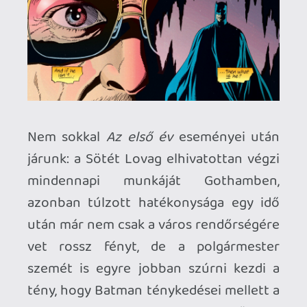
hogy Moench a természetfeletti elemek
helyett egy határozott mozdulattal
lerántotta a földre a koncepciót, és
gyakorlatilag az egész történetet a főhős
és a nem mellékesen szintén eléggé
kattant Strange pszichológiai párharcára
hegyezte ki. Batman motivációját és
személyiségét minden áron megérteni
akaró, kétségkívül megszállott orvos
pszichoanalízisén keresztül maga
Batman épelméjűsége és szerepe is
erősen megkérdőjeleződik, és megint
előkerül az az unalomig koptatott (bár itt
kétségkívül frappánsan működő) kérdés,
hogy vajon nem-e az a helyzet, hogy a
Sötét Lovag is egy torz jellemvonásokkal
megvert lelki toprongy, egy megszállott
őrült, aki csupán annyiban más, mint
pszichopata ellenfelei, hogy ő annak a