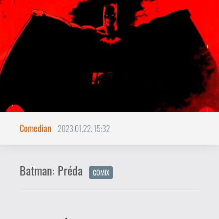
Batman: Préda
COMIX
A denevér lelke.
Tim Burton 1989 nyarán bemutatott
Batman-filmje olyan hatalmasat robbant
a mozikban, hogy abba egész Hollywood
beleremegett, és ezt a képregényipar
sem hagyhatta figyelmen kívül. A szakma
a minden várakozást felülmúló óriási
sikerre többek közt a még ugyanabban
az évben elindított
Legends of the Dark
Knight
című képregénysorozattal
válaszolt, amely a Sötét Lovag
bűnüldözői pályafutásának korai