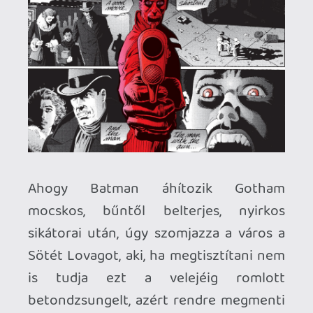
magyar származású Paul Gulacy rajzolta,
méghozzá nagyszerű hozzáértéssel. A
képi világ, a szereplők arcai, a
földhözragadt, időnként kifejezetten
durva akciójelenetek és Gotham
utánozhatatlan gótikussága tökéletesen
idomul a történet komor, sötét
hangulatához. És persze ne felejtsük el
megemlíteni Steve Oliff változatos
színrepertoárját, ami a tolakodás és a
giccs legkisebb jele nélkül vegyíti
Gotham szürkés metropoliszát a sárgás-
barnás hátterekkel és a kifejezetten
élénk árnyalatokkal. A
Préda
persze nem
mérhető olyan Batman-képregényekhez,
mint a már sokszor említett
Első év
, vagy
mint a
Hosszú Halloween
és a
Torz diadal
(már ha a Sötét Lovag karrierjének elejét