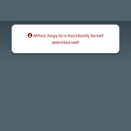
2026.04.04.
4
p34c3
ÁPRILISI VÍÁRADAT
2026.04.03.
4
Necroman Mk2
MY FRIEND PEPPA PIG
BACKLOG
2026.03.29.
2
liquid
MINDEN IDŐK LEGJOBB INTRÓI #2
2026.03.27.
1
liquid
MINDEN IDŐK LEGJOBB INTRÓI #1