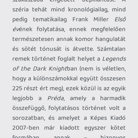
egyrészt az akkoriban magyarul
megjelenő Első év hatalmas sláger lett a
rajongók között, másrészt két évvel
korábban a
Batman: Kezdődik!
is elég
szép sikert aratott – márpedig a film
realisztikus, földhözragadt és darkos
stílusához pont passzolt a
Préda
misztikus elemeket szinte teljesen
nélkülöző felnőttesebb hangvétele.
Doug Moench tulajdonképpen egy
fordulatos, néhol igencsak nyomasztó
légkörrel átitatott sötét bűnügyi thrillert
írt, amelyben egy Batman-képregény
bármikor könnyen ki tud teljesedni,
emellett a karaktereket is úgy alkotta
meg (többek közt az agyturkász Hugo
Stranget, aki bár jó ideje volt már
akkoriban is visszatérő szereplője a
Batman-mítosznak, Moenchnek sikerült