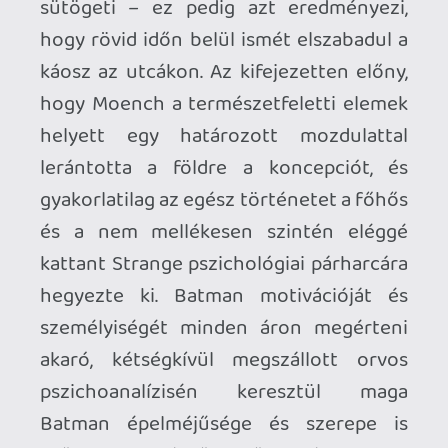
írónak nem volt értelmes ötlete a
sztorihoz, ezért ezt az amúgy
agyonhasznált traumát vette elő újra –
igaz is lenne, ha nem képezné ennyire ez
az esemény a
Préda
gerincét. Hiszen egy
Batman-képregény, amely a főhős
pszichéjével és lélektanával foglalkozik,
nem is kereshetné jobb helyen a karakter
mozgatórugóját, lényegét és minden
egyes cselekedetének a kiindulópontját,
mint a szülőgyilkosságban, annak a
bizonyos éjszakának a tragikus és véres
mivoltában, amikor egy piti bűnöző
megfosztotta Bruce Waynet a szüleitől, a
gyermekkorától és mindentől, ami
felnőve válhatott volna belőle. – azaz a
teljes értékű, boldog élettől. Ennél jobb
indok pedig nincs és nem is kell ahhoz,