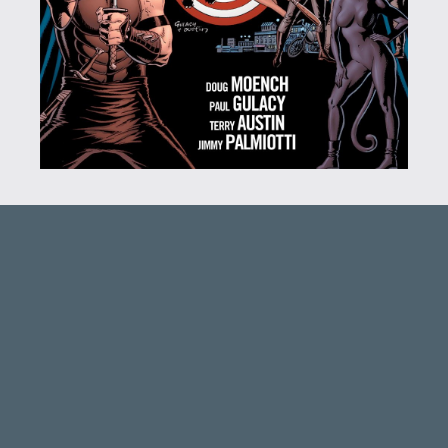
Necroman Mk2
WVG HALL OF FAME 2026 NYERTESEK
Információk
Oké, értem és elfogadom!
2026.05.07.
3
Necroman Mk2
SILENCE
BACKLOG
2026.04.28.
6
p34c3
EXD - EXTRA DIMENSIONAL
TESZT
2026.04.23.
4
p34c3
LITTLE NIGHTMARES VR: ALTERED ECHOES
TESZT