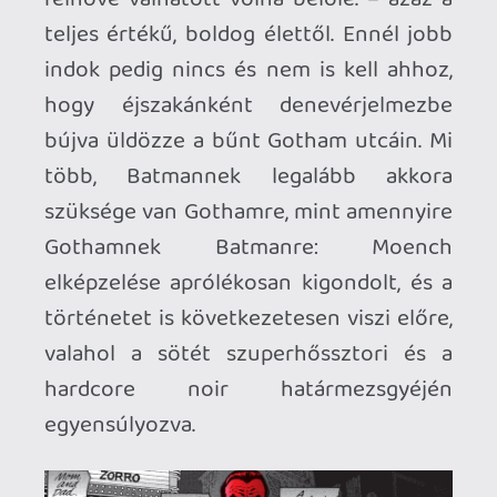
mániákus, munkájukat akadályozó
őrültnek, mint Gothamet és polgárait
védelmező hősnek, a kapcsolata Gordon
felügyelővel pedig magától értetődő,
hiteles folytatása
Az első év
ben köztük
kialakított megalapozott
viszonyrendszernek.
Számunkra érdekes lehet, hogy a
Préda
tartalmaz egy igencsak jelenetős magyar
vonatkozást, hiszen a képregényt a