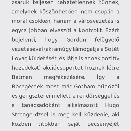
bizonyos érmének a másik oldalán foglal
helyet.
A Batman ellen folytatott, meglepően
hatékony pszichológiai hadviselés egy
pontján persze ismét középpontba kerül
az unalomig ismételt, ámde annál
fontosabb momentum, azaz a Wayne-
szülők meggyilkolása, amit nyilván alap
esetben joggal mondhatnánk
alibizésnek, ócska kifogásnak, hogy az