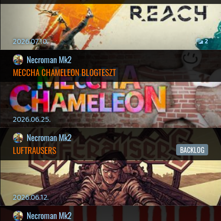
Sütik
Hírek
|
Cikkek
|
Podcastok
|
Blogok
|
Gaming Fórum
|
Offtopic Fórum
RSS
|
Blog RSS
|
Podcast RSS
|
Instagram
|
Youtube
|
Facebook
|
Twitter
|
Patreon