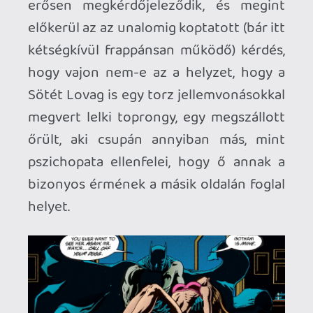
hogy éjszakánként denevérjelmezbe
bújva üldözze a bűnt Gotham utcáin. Mi
több, Batmannek legalább akkora
szüksége van Gothamre, mint amennyire
Gothamnek Batmanre: Moench
elképzelése aprólékosan kigondolt, és a
történetet is következetesen viszi előre,
valahol a sötét szuperhőssztori és a
hardcore noir határmezsgyéjén
egyensúlyozva.