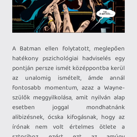
Ahogy Batman áhítozik Gotham
mocskos, bűntől belterjes, nyirkos
sikátorai után, úgy szomjazza a város a
Sötét Lovagot, aki, ha megtisztítani nem
is tudja ezt a velejéig romlott
betondzsungelt, azért rendre megmenti
az összeomlástól, így meg-megerősítve
azt a szomorú végkövetkeztetést, hogy
Gothamet annyira mélyen ellepte már a
mocsok és a korrupció, hogy csakis
törvényen kívüli eszközökkel és
önbíráskodó módszerekkel lehet fellépni
a bűn ellen, és csak így lehet kihúzni a
pöcegödörből – már ha ki lehet
egyáltalán ugye. Ebben az
értelmezésben Batman egyáltalán nem a
szükséges rossz szerepét tölti be a