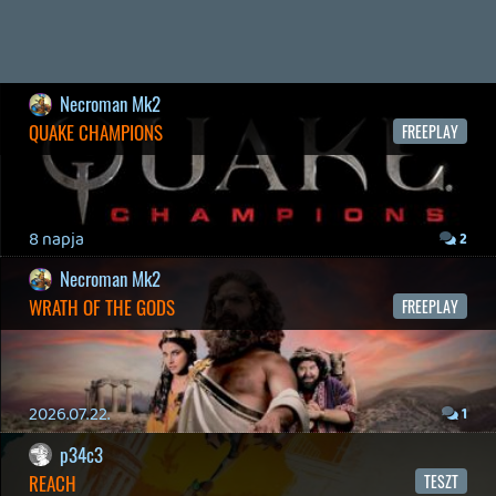
19 éve videójáték minden nap! Copyright 365 Media Kft
Impresszum
|
Hirdetési ajánlatunk
|
Felhasználási feltételek
|
Adatvédelmi elveink
|