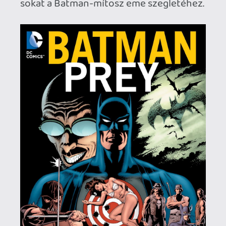
2026.06.25.
Necroman Mk2
LUFTRAUSERS
BACKLOG
2026.06.12.
Necroman Mk2
HORSES
BACKLOG
2026.05.20.
20
Bountyy
YAKUZA 7 MIÉRT NEM JÁTSZOL VELE?
2026.05.11.