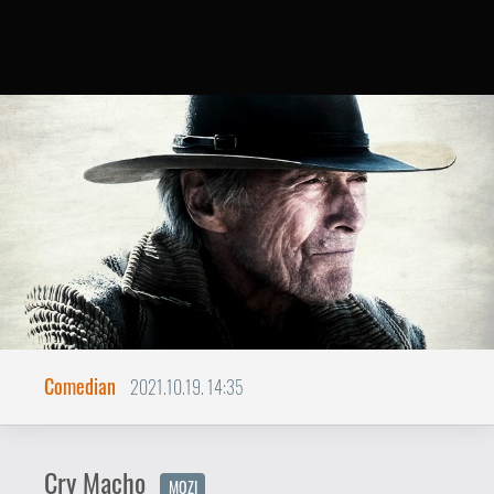
Comedian
2021.10.19. 14:35
Cry Macho
MOZI
Gran Torino light.
Clint Eastwood legújabb rendezése
(amelyben producerként is részt vett, és
a főszerepet is magára osztotta), a
nemrég mozikba és a HBO Max
streaming-platformon is megjelenő
Cry
Macho
piszkosul hosszú és nehéz utat
járt be, mielőtt film lett belőle. N. Richard
Nash eredetileg a hetvenes években írta