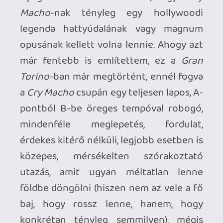
6 napja
2
Necroman Mk2
WRATH OF THE GODS
FREEPLAY
2026.07.22.
1
p34c3
REACH
TESZT
2026.07.10.
2
Necroman Mk2
MECCHA CHAMELEON BLOGTESZT
2026.06.25.