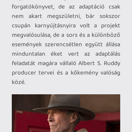
miközben Robert Mitchumot javasolta
sztárnak. A forgatás végül 1991-ben
kezdődött meg, már Roy Schneiderrel,
azonban a produkció hamar kudarcba
fulladt, és hasonlóan jártak azok a
változatok is, amelyek Burt Lancasterrel,
majd pedig Pierce Brosnannel készültek
volna, mígnem 2003-ban Arnold
Schwarzenegger kapott lehetőséget,
hogy szerepeljen a klasszikus sci-fi-
western, a
Westworld
remake-jében,
vagy a
Cry Macho
adaptációjában.
Utóbbit választotta, azonban amikor
Kalifornia kormányzója lett, a projekt
parkolópályára került, egészen 2011-ig.
Amikor is bejelentették, hogy tényleg
megcsinálják a filmet
Schwarzeneggerrel, a rendező pedig