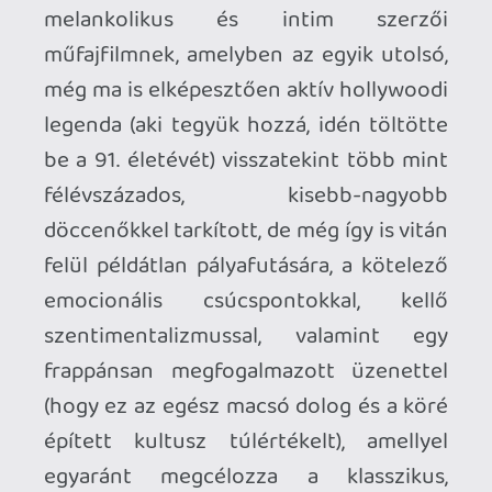
jelenetei, be is mutat az Álomgyár
régmúlt, körberajongott
keménylegényeinek és a komplett
életstílusuknak is, tempóját tekintve ízig-
vérig Eastwood-mozi. Hiába 100 perc,
kifejezetten lassú (talán az eddigi
leglassabb a karrierje során), cammogós,
mi több, már-már öreges sodrású.
Mindezzel csak egy baj van: a
Cry Macho
-
t nem az a Clint Eastwood rendezte, aki