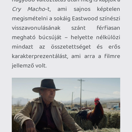
a
Cry Macho
csupán egy teljesen lapos, A-
pontból B-be öreges tempóval robogó,
mindenféle meglepetés, fordulat,
érdekes kitérő nélküli, legjobb esetben is
közepes, mérsékelten szórakoztató
utazás, amit ugyan méltatlan lenne
földbe döngölni (hiszen nem az vele a fő
baj, hogy rossz lenne, hanem, hogy
konkrétan tényleg semmilyen), mégis
rossz szájízzel áll fel utána az ember a
fotelből. Azért egy ekkora névtől, mint
Eastwood, jóval többet várunk, még ha
mostanában már nem is forgat olyan
filmeket, mint fénykorában – sőt, ami
engem illet, voltaképp csak az iránta
érzett hihetetlenül mély tiszteletem
miatt nem köszörültem jobban a
nyelvemet ezen a sokkal jobb sorsra
érdemes filmen. Amiről a megtekintése