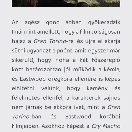
előtt el nem tudtam volna képzelni, hogy
pont róla fogom azt írni, hogy kár érte.