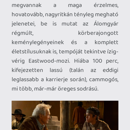
megismételni a sokáig Eastwood színészi
visszavonulásának szánt férfiasan
megható búcsúját – helyette nélkülözi
mindazt az összetettséget és erős
karakterprezentálást, ami arra a filmre
jellemző volt.
Az egész gond abban gyökeredzik
(mármint amellett, hogy a film túlságosan
hajaz a
Gran Torino
-ra, és újra el akarja
sütni ugyanazt a poént, amit egyszer már