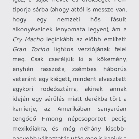
viszont csak félig végződik happy enddel
a történet – nála az örömbe jókora üröm
is vegyül.
Ezek után egyáltalán nem tudom
nyugodt szívvel azt mondani, hogy a
Cry
Macho
-nak tényleg egy hollywoodi
legenda hattyúdalának vagy magnum
opusának kellett volna lennie. Ahogy azt
már fentebb is említettem, ez a
Gran
Torino
-ban már megtörtént, ennél fogva