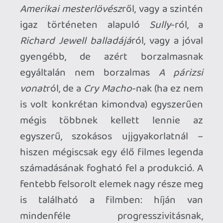
alkot új, modern mesterműveket, de nem
is csúfolja meg kiemelkedő pályafutását.
Igaz, a saját nevét és örökségét nem
tiporja sárba (ahogy attól is messze van,
hogy egy nemzeti hős fásult
alkonyéveinek lenyomata legyen), ám a
Cry Macho
leginkább az előbb említett
Gran Torino
lightos verziójának felel
meg. Csak cseréljük ki a kőkemény,
enyhén rasszista, zsémbes háborús
veteránt egy kiégett, mindent elvesztett
egykori rodeósztárra, akinek annak
idején egy sérülés miatt derékba tört a
karrierje, az Amerikában sanyarúan
tengődő Hmong népcsoportot pedig
mexikóiakra, és még néhány kisebb-
nagyobb változtatás után meg is kapjuk a
Cry Macho
-t, ami sajnos képtelen