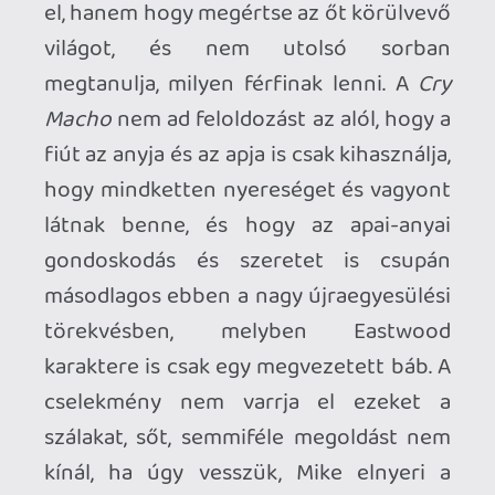
BTW, a regény olvasható magyarul?
2021.10.21 07:44:15
#1wifs
Sajnos nekem is nagy csalódás, pedig
imádom az öreget, nagyjából tényleg
minden filmjét láttam. Nem most kellett
volna ezt megcsinálni, hanem úgy harminc
évvel ezelőtt, amikor még formában volt.