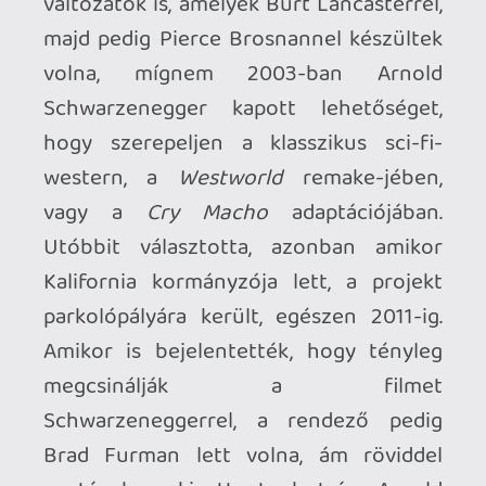
A problémák azonban már rögtön a
koncepciónál kiütköznek. Papíron a
Cry
Macho
-nak nem csak egy sima
adaptációnak kellett lennie, hanem egy
melankolikus és intim szerzői
műfajfilmnek, amelyben az egyik utolsó,
még ma is elképesztően aktív hollywoodi
legenda (aki tegyük hozzá, idén töltötte
be a 91. életévét) visszatekint több mint
félévszázados, kisebb-nagyobb
döccenőkkel tarkított, de még így is vitán
felül példátlan pályafutására, a kötelező