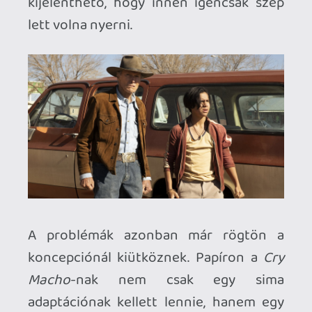
szó karrierje talán
legellentmondásosabb darabjáról, az
Amerikai mesterlövész
ről, vagy a szintén
igaz történeten alapuló
Sully
-ról, a
Richard Jewell balladájá
ról, vagy a jóval
gyengébb, de azért borzalmasnak
egyáltalán nem borzalmas
A párizsi
vonat
ról, de a
Cry Macho
-nak (ha ez nem
is volt konkrétan kimondva) egyszerűen
mégis többnek kellett lennie az
egyszerű, szokásos ujjgyakorlatnál –
hiszen mégiscsak egy élő filmes legenda
számadásának fogható fel a produkció. A
fentebb felsorolt elemek nagy része meg
is található a filmben: híján van
mindenféle progresszivitásnak,
megvannak a maga érzelmes,
hovatovább, nagyritkán tényleg megható