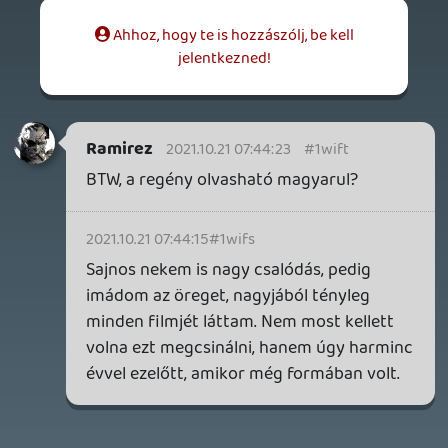
2026.04.03.
4
Necroman Mk2
MY FRIEND PEPPA PIG
BACKLOG
2026.03.29.
2
liquid
MINDEN IDŐK LEGJOBB INTRÓI #2
2026.03.27.
1
liquid
MINDEN IDŐK LEGJOBB INTRÓI #1
2026.03.15.
1