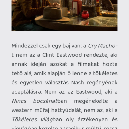
sikerült), hogy, noha a két főszereplő
közt határozottan jól működik a kémia,
és Eastwood öregkora ellenére is képes
elhitetni velünk, hogy kemény és
félelmetes ellenfél, a karakterek sajnos
nem járnak be akkora ívet, mint a
Gran
Torino
-ban és Eastwood korábbi
filmjeiben. Azokhoz képest a
Cry Macho
egy félgőzzel levezényelt, takaréklángon
totyogó lassú és unalmas road movie
(pedig a 100 perc egyáltalán nem sok, de
néha kétszer annyinak érződik), amely
ugyan felsorolja a
Gran Torino
-ra
jellemző parafrázisokat, de érdemben
már alig tud kezdeni velük valamit. A
legnagyobb gond, hogy a mexikói srác,
Minett figurája lényegében nem éri el azt
a végkifejletet, amit a karaktere és maga a
cselekmény is megkívánna, azaz, hogy a