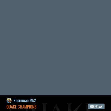
19 éve videójáték minden nap! Copyright 365 Media Kft
Impresszum
|
Hirdetési ajánlatunk
|
Felhasználási feltételek
|
Adatvédelmi elveink
|
Sütik