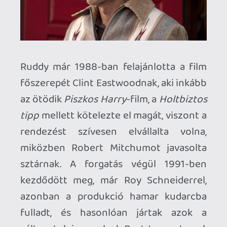
Brad Furman lett volna, ám röviddel
azután, hogy kipattant a botrány Arnold
házasságtöréséről és az egy évtizeddel
korábban született házasságon kívüli
gyerekéről, a projektet törölték.
Csaknem újabb tíz év kellett ahhoz, hogy
a
Cry Macho
újra a tervezőasztalra
kerüljön, ám a hányattatott sorsú filmet
ezúttal valóban sikerült legyártani, a
kilencedik x-en túllépett Clint
Eastwooddal, aki most is, mint általában, a
kamera mindkét oldalán képviselteti
magát. Több se kellett a közönség
figyelmének felkeltéséhez, és tekintve a
film nem mindennapi kálváriáját, bizton
kijelenthető, hogy innen igencsak szép
lett volna nyerni.