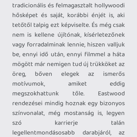
annak idején azokat a filmeket hozta
tető alá, amik alapján ő lenne a tökéletes
és egyetlen választás Nash regényének
adaptálásra. Nem az az Eastwood, aki a
Nincs bocsánat
ban megénekelte a
western műfaj hattyúdalát, nem az, aki a
Tökéletes világ
ban oly érzékenyen és
vigyázóan kezelte a tragikus múltú, rossz
útra tévedt bűnöző és az ártatlan,
tisztalelkű gyermek kapcsolatát, nem az,
aki a
Gran Torino
-ban keretbe foglalta
egész életművet és elbúcsúztatta a
klasszikus kemény férfi figuráját. Még
csak nem is az az Eastwood, aki manapság
még mindig egymás után gyártja a
filmeket, amelyek között akadnak jobbak
(
A csempész
) és gyengébbek is (
Fiúk
Jerseyből
), de azért mégis tud hozni egy
megszokott szintet, amivel ugyan nem