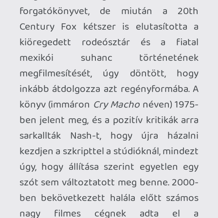
események szerencsétlen együtt állása
minduntalan éket vert az adaptálás
feladatát magára vállaló Albert S. Ruddy
producer tervei és a kőkemény valóság
közé.
Ruddy már 1988-ban felajánlotta a film
főszerepét Clint Eastwoodnak, aki inkább
az ötödik
Piszkos Harry
-film, a
Holtbiztos
tipp
mellett kötelezte el magát, viszont a
rendezést szívesen elvállalta volna,