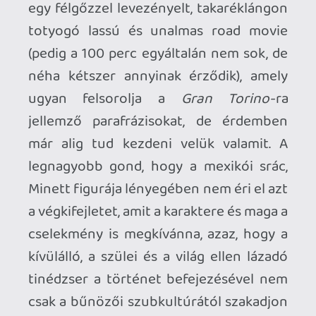
Ahhoz, hogy te is hozzászólj, be kell
jelentkezned!
Ramirez
2021.10.21 07:44:23
#1wift