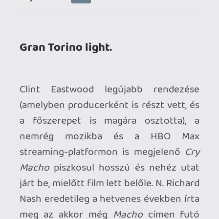
meg az akkor még
Macho
címen futó
forgatókönyvet, de miután a 20th
Century Fox kétszer is elutasította a
kiöregedett rodeósztár és a fiatal
mexikói suhanc történetének
megfilmesítését, úgy döntött, hogy
inkább átdolgozza azt regényformába. A
könyv (immáron
Cry Macho
néven) 1975-
ben jelent meg, és a pozitív kritikák arra
sarkallták Nash-t, hogy újra házalni
kezdjen a szkripttel a stúdióknál, mindezt
úgy, hogy állítása szerint egyetlen egy
szót sem változtatott meg benne. 2000-
ben bekövetkezett halála előtt számos
nagy filmes cégnek adta el a
forgatókönyvet, de az adaptáció csak
nem akart megszületni, bár sokszor
csupán karnyújtásnyira volt a projekt
megvalósulása, de a sors és a különböző