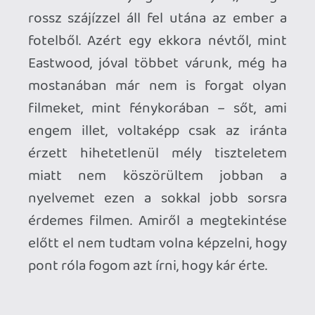
Necroman Mk2
LUFTRAUSERS
BACKLOG
2026.06.12.
Necroman Mk2
HORSES
BACKLOG
2026.05.20.
20
Bountyy
Információk
Oké, értem és elfogadom!
YAKUZA 7 MIÉRT NEM JÁTSZOL VELE?
2026.05.11.
Necroman Mk2
WVG HALL OF FAME 2026 NYERTESEK