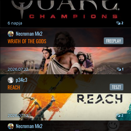
Hírek
|
Cikkek
|
Podcastok
|
Blogok
|
Gaming Fórum
|
Offtopic Fórum
RSS
|
Blog RSS
|
Podcast RSS
|
Instagram
|
Youtube
|
Facebook
|
Twitter
|
Patreon