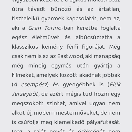
kívülálló, a szülei és a világ ellen lázadó
tinédzser a történet befejezésével nem
csak a bűnözői szubkultúrától szakadjon
el, hanem hogy megértse az őt körülvevő
világot, és nem utolsó sorban
megtanulja, milyen férfinak lenni. A
Cry
Macho
nem ad feloldozást az alól, hogy a
fiút az anyja és az apja is csak kihasználja,
hogy mindketten nyereséget és vagyont
látnak benne, és hogy az apai-anyai
gondoskodás és szeretet is csupán
másodlagos ebben a nagy újraegyesülési
törekvésben, melyben Eastwood
karaktere is csak egy megvezetett báb. A
cselekmény nem varrja el ezeket a
szálakat, sőt, semmiféle megoldást nem
kínál, ha úgy vesszük, Mike elnyeri a
megváltást, Minett szempontjából