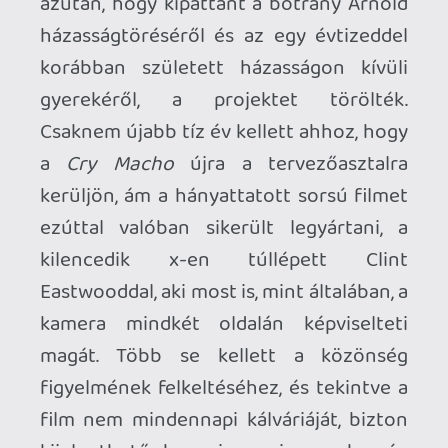
emocionális csúcspontokkal, kellő
szentimentalizmussal, valamint egy
frappánsan megfogalmazott üzenettel
(hogy ez az egész macsó dolog és a köré
épített kultusz túlértékelt), amellyel
egyaránt megcélozza a klasszikus,
tradicionális és felmagasztalt hollywoodi
hősképet és saját, korábbi énjét is, aki
tetőtől talpig ezt képviselte. És még csak
nem is kellene újítónak, kísérletezőnek
vagy forradalminak lennie, hiszen valljuk
be, ennyi idő után, ennyi filmmel a háta
mögött már nemigen tud új trükköket az
öreg, bőven elegek az ismerős
motívumok, amiket eddig
megszokhattunk tőle. Eastwood
rendezései mindig hoznak egy bizonyos
színvonalat, még mostanság is, legyen