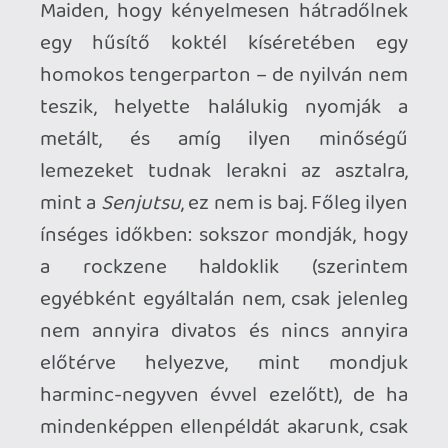
2026.07.22.
1
p34c3
REACH
TESZT
2026.07.10.
2
Necroman Mk2
MECCHA CHAMELEON BLOGTESZT
2026.06.25.
Necroman Mk2
LUFTRAUSERS
BACKLOG
2026.06.12.
Necroman Mk2
HORSES
BACKLOG