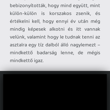
hatodik x-en túl is teljes erőbedobással
űzik az ipart – amiért nem lehetnek
eléggé hálásak a rajongók. Még úgy is,
hogy legjobb lemezeiket már régen
megírták, még úgy is, hogy nyilván a
Senjutsu
nem üt akkorát, mint teszem
azt egy
Powerslave
, egy
Somewhere in
Time
vagy egy
Seventh Son of a Seventh
Son
, és még úgy is, hogy itt is érvényesül
az a papírforma, ami azokra a
zenekarokra jellemző, akik hosszú,
gazdag karriert mondhatnak magukénak
és kijönnek egy új albummal. Azaz, hogy a
friss lemezt hallgatva nem tudsz
elvonatkoztatni a nagy klasszikusoktól,
és elkezded összehasonlítani a régi
élményeket a mostanival, mániákusan
keresed benne a közös pontokat, és