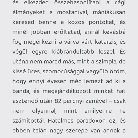
Pedig pont egy Maiden-albumnál kiemelt
fontosságú a „jóra hallgatás” szabálya –
merthogy a
Senjutsu
piszkosul jó lett,
ugyanakkor időre van szüksége.
Méghozzá rengetegre. Alapvetően
kétféle Maiden-lemez létezik: az egyik
első hallásra is libabőrt tud okozni és
azonnal rögzül a fejedben, a másik
viszont nehezen adja magát, úgy kell
fogyasztani, akár a minőségi bort. Nem
gyorsan kortyolgatva, nem vedelve,
hanem szépen lassan, elnyújtva, a lehető
leghosszabban ízlelgetve – törődni kell
vele, és közben muszáj az érzéseidre, a
füledre és nem utolsósorban a szívedre
hagyatkozni. És ha eléggé türelmes vagy,
rászánod a kellő időt, akkor végül beüt és