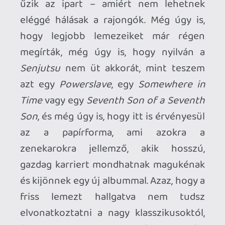
Benne volt a nehezen összekuporgatott
zsebpénzünk, fizikai formában is
birtokoltuk az anyagot, és ha nem
tetszett annyira, hát nem baj,
meghallgattuk újra és újra, mert mást
nem nagyon lehetett betenni a
lemezjátszóba vagy a kazettás magnóba.
Manapság meg már két kattintással
leszedjük őket, és ha nem jön be, mehet a
lomtárba és kapcsolunk is a következőre.