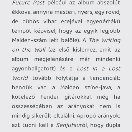
felfogható
Darkest Hour
(amit Winston
Churchill 1940-es beszéde inspirált,
amelyet a dunkerque-icsata után
mondott, amivel kirángatta az angol
népet a depresszió feneketlen gödréből)
egészen jól elvan a maga bő lére
eresztett idejével, és pont azelőtt vágják
el, mielőtt kezdene unalmas lenni.
A
Senjutsu
tehát kifejezetten jó Maiden-