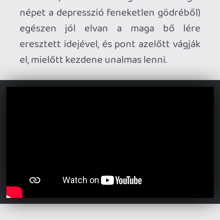
korai még leírni őt.
mcmacko
2021.10.04 19:48:59
mcmacko
2021.10.04 19:48:59
#1wge7
Információk
Oké, értem és elfogadom!
Hát nyilván öregszik, de nagyon tud!
Shifty Fox
2021.10.01 11:59:31
Comedian
2021.10.04 19:46:47
#1wge6
Semmi gond, csak nyugodtan, örülök,
hogy van igény az írásaimra.
mcmacko
2021.09.28 13:29:01
Shifty Fox
2021.10.01 11:59:31
#1wfzp
Szó szerint ezt éreztem a Stratego-nál:
- Azért hallani, hogy öregszik Dickinson.
Fél perccel később: