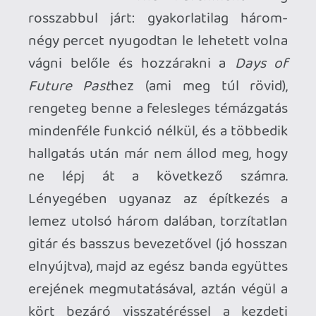
Kedves "hozzáértők" !
Ti ritka nagy kivételek vagytok, ezt az
írásaitokból elsőre lejön....
Írjunk, hogy legyen nyomunk a neten, de a
tartalom mögötte zéró.....
Amúgy a sok hülyeség amiket összeírtatok
az albumról, kívülről szakképzett
zenekritikusnak tűnő választékos
fogalmazással, visszafogottan fogalmazva
is röhögésre késztetett....
Nem megyek bele vitatkozásba, de az Iron
Maiden mindig is a megújulásról, a
kívülállónak unalmasnak, eltúlzottnak
tűnő gitárjátékokról volt híres. ÉS NEM
öszehasonlítási alap egyik album a
másikhoz....
Az, hogy Adrian visszatért egy pokolian
más hangzásvilágot adott a zenekarnak.
És vannak a "fülesben" jól hangzó Maiden
számok, és vannak amik bitang módon
dörrenennek élőben. Harris nem mindig