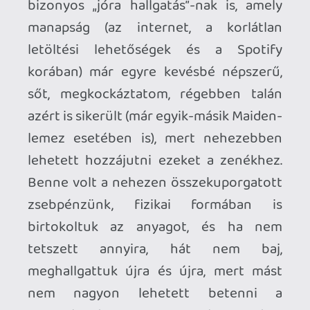
beérik az a bizonyos gyümölcs. Ráadásul
egy Maiden-lemez esetében még az is
sokat nyom a latba, hogy az ember
milyen hangulatban és életszakaszban
van, amikor hallgatja (véleményem
szerint a sokat szidott Blaze Bailey-
korszak első szerzeménye, a
The X Factor
is ezért ütött kevésbé – ahhoz tényleg
kell egy sötét, depresszív lelkiállapot,
hogy ráfanyalodjon az ember), és ha
ehhez még hozzávesszük a fent leírt
dolgokat és azt, hogy az új album eléggé
vegyes összképet ad, ami az ismerkedési
fázist illeti (értsd: vannak olyan dalok,
amik elsőre berántanak, és vannak
olyanok, amik csak tizedjére kezdik
hallatni a valódi hangjukat), akkor hamar
arra a következtetésre juthatunk, hogy a
Senjutsu
nak cseppet sincs könnyű dolga.