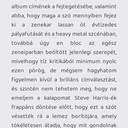
tökéletesen átadja, hogy mit gondolnak
ők és mit gondolnak a rajongók a
Maidenről, és hogy tulajdonképpen mit is
jelent maga a Maiden. Ugyanis, ha
megnézzük a japán senjutsu kifejezést a
szótárban, különböző jelentések
tömkelege jön velünk szembe, a hadi
taktikától és stratégiától kezdve a
harcban mutatott ügyességen és
technikán át különféle természeti
energiákig bezárólag, ám ezek mellett a
senjutsu „halhatatlanság”-ra is
lefordítható – és voltaképp ez az igazi
lényeg. Jobb címet keresve sem lehetett
volna találni a Maiden tizenhetedik
nagylemezének, hiszen ők már régen
beírták a nevüket a heavy metal
történelmének nagykönyvébe – abszolút
halhatatlanok, és ezen az sem változtat,