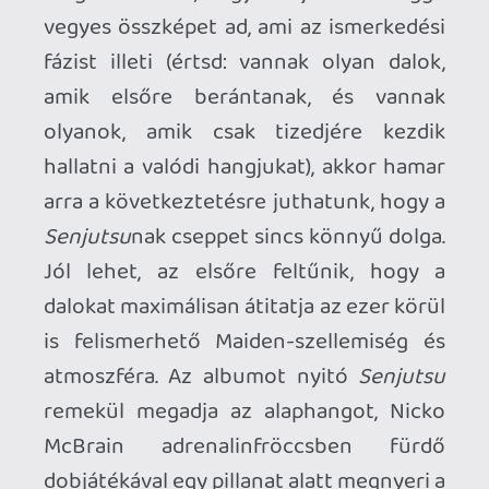
album megjelenésére már mindenki
agyonhallgatott) és a
Lost in a Lost
World
tovább folytatja a tendenciát:
bennük van a Maiden színe-java, a
kötelező Fender gitárokkal, még ha
összességében az arányokat nem is
mindig sikerült eltalálni. Apropó arányok:
azt tudni kell a
Senjutsu
ról, hogy dupla
album, no de nem azért, mert sok dal
lenne rajta – tíz van, de azok többsége a
Maiden utóbbi néhány szerzeményéhez
híven baromi hosszú (majdnem másfél
órát tesz ki). Mondjuk ez se újdonság:
A
Matter of Life and Death
óta jelen van
náluk ez a progresszió. Műfaji
kísérletezgetések helyett egyre
komplexebb, konkrét témavilágokra
épülő dalokat írnak, mely a
The Final
Frontier
t is meghatározta, és ami a
The