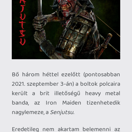
került a brit illetőségű heavy metal
banda, az Iron Maiden tizenhetedik
nagylemeze, a
Senjutsu
.
Eredetileg nem akartam belemenni az
album címének a fejtegetésébe, valamint
abba, hogy maga a szó mennyiben fejez
ki a zenekar lassan öt évtizedes
pályafutását és a heavy metal szcénában,
továbbá úgy en bloc az egész
zeneiparban beöltött jelenlegi szerepét,
mivelhogy tíz kritikából minimum nyolc
ezen pörög, de mégsem hagyhatom
figyelmen kívül a briliáns címválasztást,
és szintén nem tehetem meg, hogy ne
emeljem a kalapomat Steve Harris-ék
frappáns döntése előtt, hogy ezt a szót
vésették rá a lemez borítójára, amely