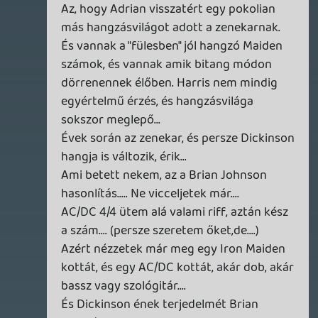
Necroman Mk2
THE EXIT 8
BACKLOG
2026.04.08.
7
axl
AACE COMBAT
AJÁNLÓ
2026.04.04.
4
p34c3
ÁPRILISI VÍÁRADAT
2026.04.03.
4
Necroman Mk2
MY FRIEND PEPPA PIG
BACKLOG