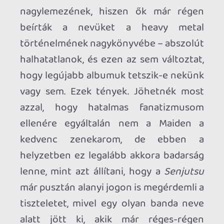
Ami előbbit illeti, hiába jó a Maiden, nálam
a Guns N’ Rosest semmi sem taszíthatja le
a trónról (és több mint valószínű, hogy
már nem is fogja soha), ha utóbbiról van
szó, akkor pedig tényleg nem mehetünk
el szó nélkül amellett, hogy bár a zenekar
aranykora már lezajlott a dicső
nyolcvanas években, az mégis
megsüvegelendő, hogy ezek a srácok a