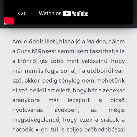
minél jobban erőlteted, annál kevésbé
fog megérkezni a várva várt katarzis, és
végül egyre kiábrándultabb leszel. És
utána nem marad más, mint a szimpla, de
kissé üres, szomorúsággal vegyülő öröm,
hogy ennyi évesen még lemezt ad ki a
banda, és megajándékozott minket hat
esztendő után 82 percnyi zenével – csak
nem olyannal, mint amilyenre Te
számítottál. Hatalmas paradoxon ez, és
ebben talán nagy szerepe van annak a
bizonyos „jóra hallgatás”-nak is, amely
manapság (az internet, a korlátlan
letöltési lehetőségek és a Spotify
korában) már egyre kevésbé népszerű,
sőt, megkockáztatom, régebben talán
azért is sikerült (már egyik-másik Maiden-
lemez esetében is), mert nehezebben
lehetett hozzájutni ezeket a zenékhez.