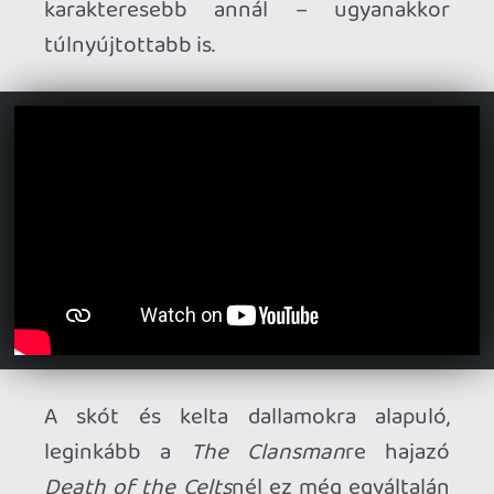
hangsúlyozni, mindezt egy olyan csapat
vitte véghez, akik lassan félévszázada
zenélnek, akik már rég maguk mögött
hagyták az aranykort, ugyanakkor akik
egy olyan nevet, vagy inkább brandet
építettek fel fáradtságos és kemény
munkával, aminek lángját a rengeteg
rajongó sosem hagyja kihunyni. Ennek
fényében könnyen megtehetné a
Maiden, hogy kényelmesen hátradőlnek
egy hűsítő koktél kíséretében egy
homokos tengerparton – de nyilván nem
teszik, helyette halálukig nyomják a
metált, és amíg ilyen minőségű
lemezeket tudnak lerakni az asztalra,
mint a
Senjutsu
, ez nem is baj. Főleg ilyen
ínséges időkben: sokszor mondják, hogy
a rockzene haldoklik (szerintem
egyébként egyáltalán nem, csak jelenleg