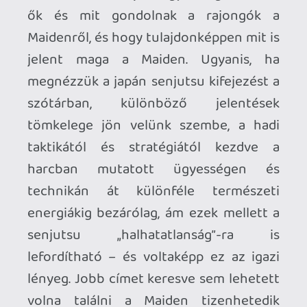
hogy legújabb albumuk tetszik-e nekünk
vagy sem. Ezek tények. Jöhetnék most
azzal, hogy hatalmas fanatizmusom
ellenére egyáltalán nem a Maiden a
kedvenc zenekarom, de ebben a
helyzetben ez legalább akkora badarság
lenne, mint azt állítani, hogy a
Senjutsu
már pusztán alanyi jogon is megérdemli a
tiszteletet, mivel egy olyan banda neve
alatt jött ki, akik már réges-régen
bebizonyították, hogy mind együtt, mint
külön-külön is korszakos zsenik, és
értékelni kell, hogy ennyi év után még
mindig képesek alkotni és itt vannak
velünk, valamint hogy le tudnak tenni az
asztalra egy tíz dalból álló nagylemezt –
mindkettő badarság lenne, de mégis
mindkettő igaz.