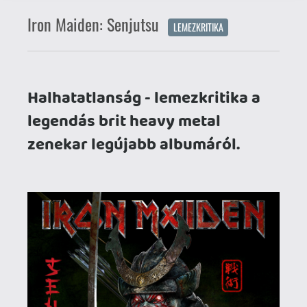
legendás brit heavy metal
zenekar legújabb albumáról.
Bő három héttel ezelőtt (pontosabban
2021. szeptember 3-án) a boltok polcaira