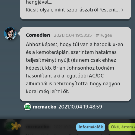
2026.03.29.
2
liquid
MINDEN IDŐK LEGJOBB INTRÓI #2
2026.03.27.
1
liquid
MINDEN IDŐK LEGJOBB INTRÓI #1
2026.03.15.
1
Necroman Mk2
HIGHGUARD - NECRO'S LOG
2026.03.13.
4
19 éve videójáték minden nap! Copyright 365 Media Kft