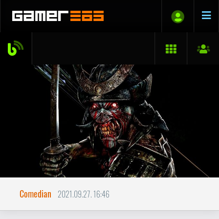
Comedian
2021.09.27. 16:46
Iron Maiden: Senjutsu
LEMEZKRITIKA
Halhatatlanság - lemezkritika a