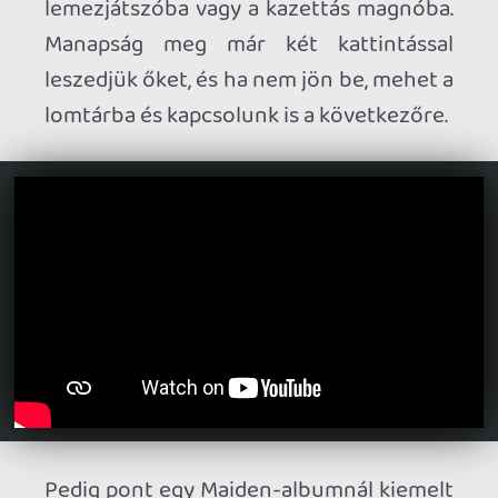
Jól lehet, az elsőre feltűnik, hogy a
dalokat maximálisan átitatja az ezer körül
is felismerhető Maiden-szellemiség és
atmoszféra. Az albumot nyitó
Senjutsu
remekül megadja az alaphangot, Nicko
McBrain adrenalinfröccsben fürdő
dobjátékával egy pillanat alatt megnyeri a
csatát és a hangzást átitató (ellenben
csak az első két dalig kitartó) japán téma
miatt szinte már egy Akira Kurosawa
rendezte szamurájfilm elevenedik meg
lelki szemeink előtt, egy hatalmas vár
előtt gyökeret verő páncélos, katanás
lovas sereggel, várat védő íjászokkal,
feszült várakozással, majd az eget
vérvörös színbe borító jelzőtüzekkel.