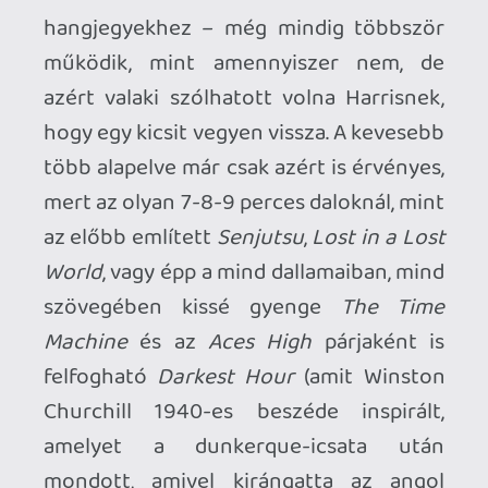
egyértelmű érzés, és hangzásvilága
sokszor meglepő...
Évek során az zenekar, és persze Dickinson
hangja is változik, érik...
Ami betett nekem, az a Brian Johnson
hasonlítás..... Ne vicceljetek már....
AC/DC 4/4 ütem alá valami riff, aztán kész
a szám.... (persze szeretem őket,de....)
Azért nézzetek már meg egy Iron Maiden
kottát, és egy AC/DC kottát, akár dob, akár
bassz vagy szológitár....
És Dickinson ének terjedelmét Brian
hangjával....
Kicsit olyan, mint szobrászatról festeni... : )
Comedian
2021.10.04 19:53:35
#1wge8
Ahhoz képest, hogy túl van a hatodik x-en
és a kemoterápián, szerintem hatalmas
teljesítményt nyújt (és nem csak ehhez
képest), kb. Brian Johnsonhoz tudnám
hasonlítani, aki a legutóbbi AC/DC
albumnál is bebizonyította, hogy nagyon