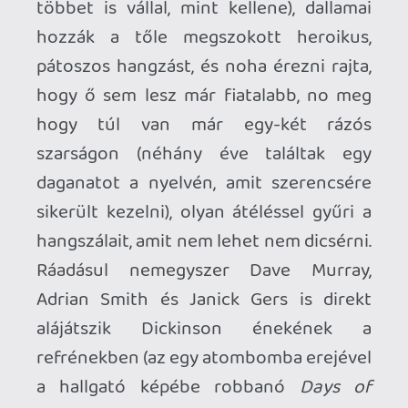
mindenféle funkció nélkül, és a többedik
hallgatás után már nem állod meg, hogy
ne lépj át a következő számra.
Lényegében ugyanaz az építkezés a
lemez utolsó három dalában, torzítatlan
gitár és basszus bevezetővel (jó hosszan
elnyújtva), majd az egész banda együttes
erejének megmutatásával, aztán végül a
kört bezáró visszatéréssel a kezdeti
hangjegyekhez – még mindig többször
működik, mint amennyiszer nem, de
azért valaki szólhatott volna Harrisnek,
hogy egy kicsit vegyen vissza. A kevesebb
több alapelve már csak azért is érvényes,
mert az olyan 7-8-9 perces daloknál, mint
az előbb említett
Senjutsu
,
Lost in a Lost
World
, vagy épp a mind dallamaiban, mind
szövegében kissé gyenge
The Time
Machine
és az
Aces High
párjaként is