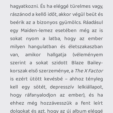
pátoszos hangzást, és noha érezni rajta,
hogy ő sem lesz már fiatalabb, no meg
hogy túl van már egy-két rázós
szarságon (néhány éve találtak egy
daganatot a nyelvén, amit szerencsére
sikerült kezelni), olyan átéléssel gyűri a
hangszálait, amit nem lehet nem dicsérni.
Ráadásul nemegyszer Dave Murray,
Adrian Smith és Janick Gers is direkt
alájátszik Dickinson énekének a
refrénekben (az egy atombomba erejével
a hallgató képébe robbanó
Days of
Future Past
például az album abszolút
ékköve, annyira mesteri, nyers, egy rövid,
de dühös vihar erejével egyenértékű
tempót képvisel, hogy az egyik legjobb
Maiden-szám lett belőle). A
The Writing
on the Wall
(az első kislemez, amit az