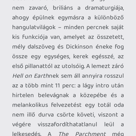
nem annyira divatos és nincs annyira
előtérve helyezve, mint mondjuk
harminc-negyven évvel ezelőtt), de ha
mindenképpen ellenpéldát akarunk, csak
tegyük fel a
Senjutsu
t: nehezen
betörhető jószág, de ha sikerül elbánni
vele, még az is lehet, hogy nem érzel majd
csillapíthatatlan késztetést arra, hogy
levedd a polcról a régi nagy Maiden-
klasszikusokat.
Ahhoz, hogy te is hozzászólj, be kell
jelentkezned!
Cyberpunk78
2022.06.30 09:27:00
#1xgh9