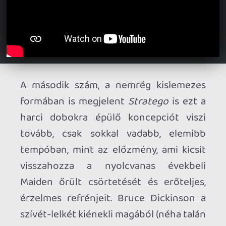
ahogy épülnek egymásra a különböző
hangulatvilágok – minden percnek saját
kis funkciója van, amelyet az összetett,
mély dalszöveg és Dickinson éneke fog
össze egy egységes, kerek egésszé, az
első pillanattól az utolsóig. A lemezt záró
Hell on Earth
nek sem áll annyira rosszul
az a több mint 11 perc: a lágy intro után
hirtelen belevágnak a közepébe és a
melankolikus felvezetést egy totál oda
nem illő durva csörte követi, viszont a
végére visszafordíthatatlanul leül a
lelkesedés. A
The Parchment
még
rosszabbul járt: gyakorlatilag három-
négy percet nyugodtan le lehetett volna
vágni belőle és hozzárakni a
Days of
Future Past
hez (ami meg túl rövid),
rengeteg benne a felesleges témázgatás