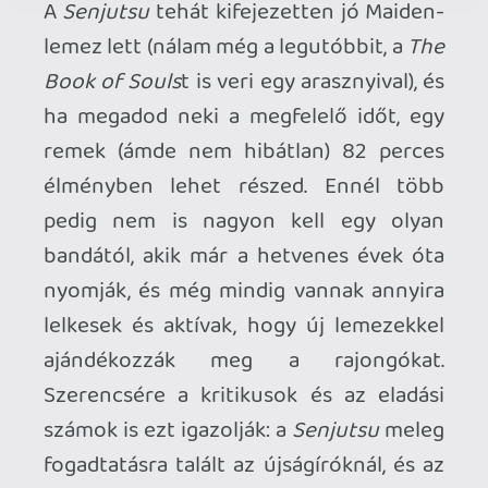
- Bazz, tud ő még!
mcmacko
2021.09.28 13:29:01
#1wfn8
És kicsit felpimpeltem a cikket a háttérből.
(kapott szép linket, metát, stb. 🙂
2021.09.28 13:27:17
#1wfn7
Szuper cikk, tök hasonlóan érzek én is. A
The Parchment a legnagyobb kérdőjel. Az
internet megbolondul érte, én meg
sokadjára sem élem át úgy, ahogy a
beszámolókban írják. Viszont vannak
különvélemény-pontok. Megpróbálok a
napokban írni egy hasonló blogbejegyzést.
Taps, és köszi a fentieket!
2021.09.28 12:12:05
#1wfmu
Oh my god, én is akartam erről egy ilyen
blogbejegyzést, ebéd után elolvasom!
Hiánypótló írás! 🙂