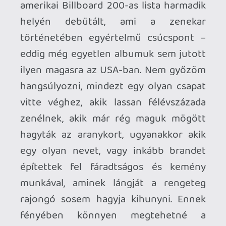
axl
2021.09.27 17:20:13
#1wfk3
Nekem is tetszik, szerintem kimondottan
jó egyben hallgatni. A Book of Souls-t
ellenben máig nem sikerült feltétel nélkül
megkedvelnem, pedig az első, Volt-os
Maiden koncertemen főként arról
játszottak.
Necroman Mk2
QUAKE CHAMPIONS
FREEPLAY
6 napja
2
Necroman Mk2
WRATH OF THE GODS
FREEPLAY