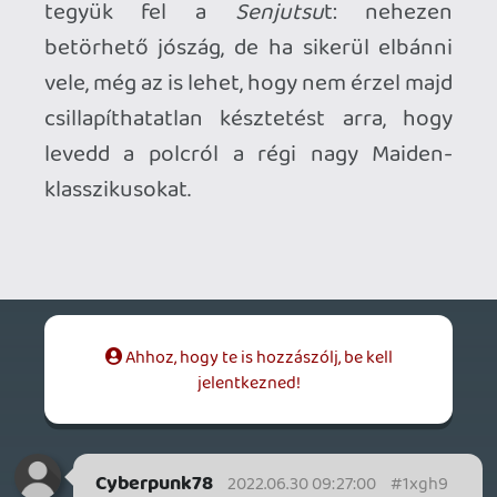
2026.05.20.
20
Bountyy
YAKUZA 7 MIÉRT NEM JÁTSZOL VELE?
2026.05.11.
Necroman Mk2
WVG HALL OF FAME 2026 NYERTESEK
2026.05.07.
3
Necroman Mk2
SILENCE
BACKLOG
2026.04.28.
6
p34c3
EXD - EXTRA DIMENSIONAL
TESZT