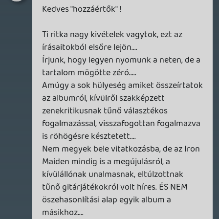
2026.04.23.
4
p34c3
LITTLE NIGHTMARES VR: ALTERED ECHOES
TESZT
2026.04.23.
3
Bountyy
REANIMAL - ELEMZÉS(PODCAST)
2026.04.22.
Necroman Mk2
GLITCHY CUTE LOOP
TESZT
2026.04.14.
11