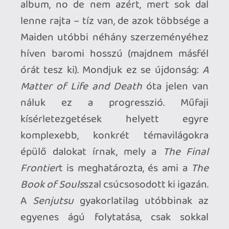
lemez lett (nálam még a legutóbbit, a
The
Book of Souls
t is veri egy arasznyival), és
ha megadod neki a megfelelő időt, egy
remek (ámde nem hibátlan) 82 perces
élményben lehet részed. Ennél több
pedig nem is nagyon kell egy olyan
bandától, akik már a hetvenes évek óta
nyomják, és még mindig vannak annyira
lelkesek és aktívak, hogy új lemezekkel
ajándékozzák meg a rajongókat.
Szerencsére a kritikusok és az eladási
számok is ezt igazolják: a
Senjutsu
meleg
fogadtatásra talált az újságíróknál, és az
amerikai Billboard 200-as lista harmadik
helyén debütált, ami a zenekar
történetében egyértelmű csúcspont –
eddig még egyetlen albumuk sem jutott
ilyen magasra az USA-ban. Nem győzöm