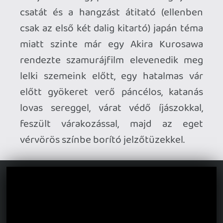
Book of Souls
szal csúcsosodott ki igazán.
A
Senjutsu
gyakorlatilag utóbbinak az
egyenes ágú folytatása, csak sokkal
karakteresebb annál – ugyanakkor
túlnyújtottabb is.
A skót és kelta dallamokra alapuló,
leginkább a
The Clansman
re hajazó
Death of the Celts
nél ez még egyáltalán
nem zavaró, briliáns a dramaturgiája,