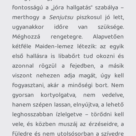
A második szám, a nemrég kislemezes
formában is megjelent
Stratego
is ezt a
harci dobokra épülő koncepciót viszi
tovább, csak sokkal vadabb, elemibb
tempóban, mint az előzmény, ami kicsit
visszahozza a nyolcvanas évekbeli
Maiden őrült csörtetését és erőteljes,
érzelmes refrénjeit. Bruce Dickinson a
szívét-lelkét kiénekli magából (néha talán
többet is vállal, mint kellene), dallamai
hozzák a tőle megszokott heroikus,