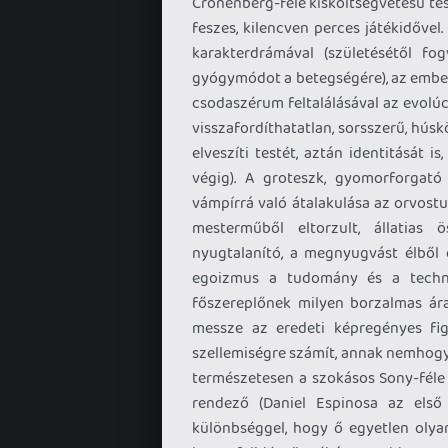
Cronenberg-féle kisköltségvetésű tes
feszes, kilencven perces játékidővel
karakterdrámával (születésétől fo
gyógymódot a betegségére), az emberi
csodaszérum feltalálásával az evolúc
visszafordíthatatlan, sorsszerű, hús
elveszíti testét, aztán identitását i
végig). A groteszk, gyomorforgató
vámpírrá való átalakulása az orvost
mesterműből eltorzult, állatias 
nyugtalanító, a megnyugvást élből 
egoizmus a tudomány és a technol
főszereplőnek milyen borzalmas árat
messze az eredeti képregényes figu
szellemiségre számít, annak nemhogy 
természetesen a szokásos Sony-féle 
rendező (Daniel Espinosa az els
különbséggel, hogy ő egyetlen olyan