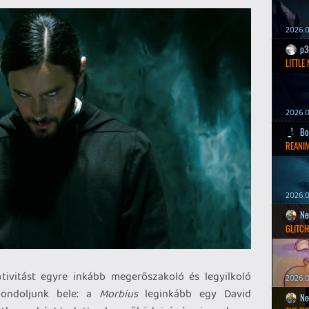
2026.0
p3
LITTLE
2026.0
Bo
REANIM
2026.0
Ne
GLITCH
ativitást egyre inkább megerőszakoló és legyilkoló
2026.0
gondoljunk bele: a
Morbius
leginkább egy David
Ne