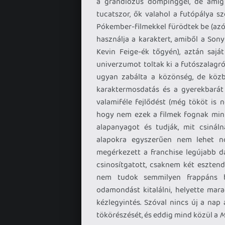
a grandiózus dömpinggel, de amíg
tucatszor, ők valahol a futópálya s
Pókember-filmekkel fürödtek be (azó
használja a karaktert, amiből a Son
Kevin Feige-ék tőgyén), aztán sajá
univerzumot toltak ki a futószalagró
ugyan zabálta a közönség, de köz
karaktermosdatás és a gyerekbarát
valamiféle fejlődést (még tököt is n
hogy nem ezek a filmek fognak minke
alapanyagot és tudják, mit csinál
alapokra egyszerűen nem lehet no
megérkezett a franchise legújabb da
csinosítgatott, csaknem két eszte
nem tudok semmilyen frappáns be
odamondást kitalálni, helyette mara
kézlegyintés. Szóval nincs új a nap
tökörészését, és eddig mind közül a
M