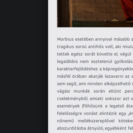
Morbius esetében annyival másabb a 
tragikus sorsú antihős volt, aki mi
tettek egész sorát követte el, végül 
legalábbis nem esztelenül gyilkolá
karakterfejlődéshez a képregényekben
másfél órában akarják lezavarni az e
sem segít, ami minden elképzelhető 
vágási munkák során eltűnt per
cselekményből, emiatt sokszor azt s
események (főhősünk a legelső áta
felelősségre vonást elintézik egy „
nőnemű mellékszereplővel köteked
abszurditásba átnyúló, egyébként fel