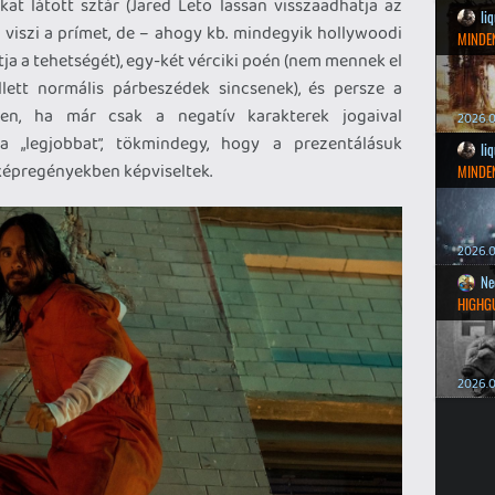
kat látott sztár (Jared Leto lassan visszaadhatja az
li
s viszi a prímet, de – ahogy kb. mindegyik hollywoodi
MINDEN
ltja a tehetségét), egy-két vérciki poén (nem mennek el
lett normális párbeszédek sincsenek), és persze a
zen, ha már csak a negatív karakterek jogaival
2026.0
a „legjobbat”, tökmindegy, hogy a prezentálásuk
li
képregényekben képviseltek.
MINDEN
2026.0
Ne
HIGHG
2026.0