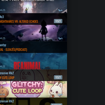
4.23.
4
4c3
 NIGHTMARES VR: ALTERED ECHOES
TESZT
4.23.
3
untyy
AL - ELEMZÉS(PODCAST)
4.22.
croman Mk2
Y CUTE LOOP
TESZT
4.14.
11
croman Mk2