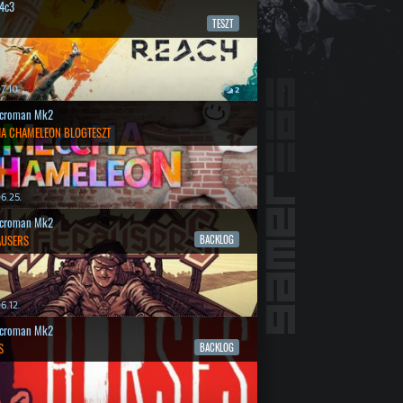
4c3
TESZT
7.10.
2
croman Mk2
A CHAMELEON BLOGTESZT
6.25.
croman Mk2
AUSERS
BACKLOG
6.12.
croman Mk2
S
BACKLOG