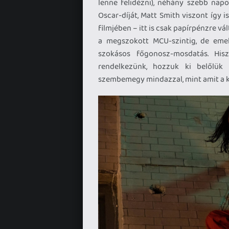
lenne felidézni), néhány szebb napo
Oscar-díját, Matt Smith viszont így i
filmjében – itt is csak papírpénzre vá
a megszokott MCU-szintig, de emel
szokásos főgonosz-mosdatás. His
rendelkezünk, hozzuk ki belőlük 
szembemegy mindazzal, mint amit a 