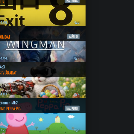
T 8
BACKLOG
4.08.
7
l
COMBAT
AJÁNLÓ
4.04.
4
4c3
SI VÍÁRADAT
4.03.
4
croman Mk2
END PEPPA PIG
BACKLOG
3.29.
2