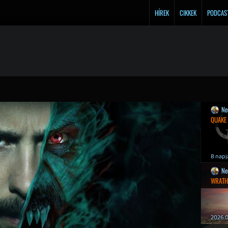
HÍREK
CIKKEK
PODCAS
Ne
QUAKE
8 napj
Ne
WRATH
2026.0