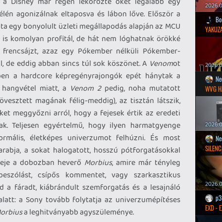
 a Disney már régen lekörözte őket legalább egy
2026.0
zélén agonizálnak eltaposva és lábon lőve. Először a
Bo
ta egy bonyolult üzleti megállapodás alapján az MCU
YAKUZA
y is komolyan profitál, de hát nem lóghatnak örökké
t frencsájzt, azaz egy Pókember nélküli Pókember-
l, de eddig abban sincs túl sok köszönet. A
Venom
ot
2026.05
ben a hardcore képregényrajongók epét hánytak a
Ne
 hangvétel miatt, a
Venom 2
pedig, noha mutatott
WVG H
övesztett magának félig-meddig), az tisztán látszik,
t meggyőzni arról, hogy a fejesek értik az eredeti
nak. Teljesen egyértelmű, hogy ilyen harmatgyenge
2026.0
rmális, életképes univerzumot felhúzni. És most
Ne
SILENC
rabja, a sokat halogatott, hosszú pótforgatásokkal
ndeje a dobozban heverő
Morbius
, amire már tényleg
szólást, csípős kommentet, vagy szarkasztikus
2026.0
d a fáradt, kiábrándult szemforgatás és a lesajnáló
p3
 alatt: a Sony tovább folytatja az univerzumépítéses
EXD - 
orbius
a leghitványabb agyszüleménye.