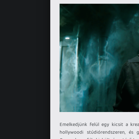
Emelkedjünk felül egy kicsit a kre
hollywoodi stúdiórendszeren, és 