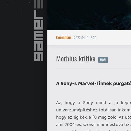
Comedian
2022.04.10. 13:39
Morbius kritika
MOZI
A Sony-s Marvel-filmek purgat
Az, hogy a Sony mind a jó képre
univerzumépítéshez totálisan inkomp
hogy az ég kék, a fű meg zöld. Az ut
ami 2004-es, szóval már idestova ti