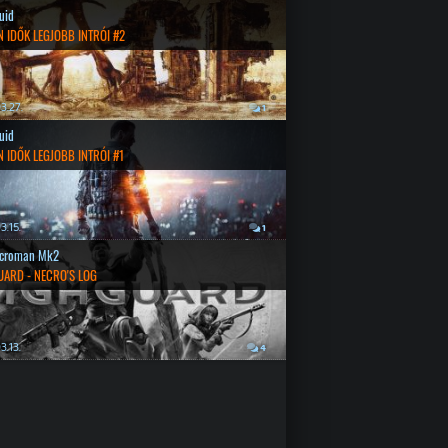
quid
 IDŐK LEGJOBB INTRÓI #2
3.27.
1
quid
 IDŐK LEGJOBB INTRÓI #1
3.15.
1
croman Mk2
UARD - NECRO'S LOG
3.13.
4