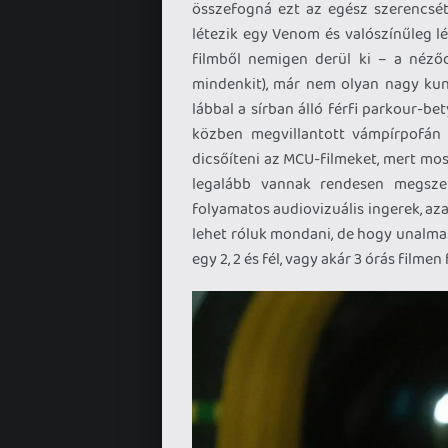
összefogná ezt az egész szerencsétl
létezik egy Venom és valószínűleg lé
filmből nemigen derül ki – a néző
mindenkit), már nem olyan nagy ku
lábbal a sírban álló férfi parkour-be
közben megvillantott vámpírpofán
dicsőíteni az MCU-filmeket, mert mo
legalább vannak rendesen megszerk
folyamatos audiovizuális ingerek, aza
lehet róluk mondani, de hogy unalma
egy 2, 2 és fél, vagy akár 3 órás filmen