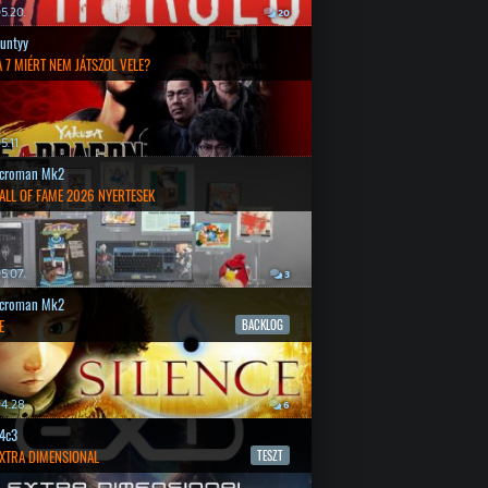
5.20.
20
untyy
 7 MIÉRT NEM JÁTSZOL VELE?
.11.
croman Mk2
ALL OF FAME 2026 NYERTESEK
5.07.
3
croman Mk2
E
BACKLOG
4.28.
6
4c3
EXTRA DIMENSIONAL
TESZT