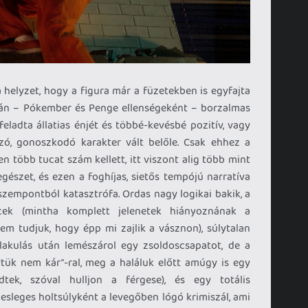
helyzet, hogy a figura már a füzetekben is egyfajta
után – Pókember és Penge ellenségeként – borzalmas
feladta állatias énjét és többé-kevésbé pozitív, vagy
szó, gonoszkodó karakter vált belőle. Csak ehhez a
 több tucat szám kellett, itt viszont alig több mint
gészet, és ezen a foghíjas, sietős tempójú narratíva
szempontból katasztrófa. Ordas nagy logikai bakik, a
cek (mintha komplett jelenetek hiányoznának a
em tudjuk, hogy épp mi zajlik a vásznon), súlytalan
lakulás után lemészárol egy zsoldoscsapatot, de a
értük nem kár”-ral, meg a haláluk előtt amúgy is egy
tek, szóval hulljon a férgese), és egy totális
esleges holtsúlyként a levegőben lógó krimiszál, ami