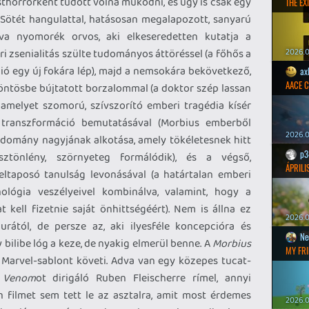
thorrorként tudott volna működni, és úgy is csak egy
THE EXI
. Sötét hangulattal, hatásosan megalapozott, sanyarú
gva nyomorék orvos, aki elkeseredetten kutatja a
 zsenialitás szülte tudományos áttöréssel (a főhős a
2026.0
ió egy új fokára lép), majd a nemsokára bekövetkező,
ax
AACE 
köntösbe bújtatott borzalommal (a doktor szép lassan
s, amelyet szomorú, szívszorító emberi tragédia kísér
 transzformáció bemutatásával (Morbius emberből
2026.0
udomány nagyjának alkotása, amely tökéletesnek hitt
p3
ösztönlény, szörnyeteg formálódik), és a végső,
ÁPRILI
eltaposó tanulság levonásával (a határtalan emberi
ógia veszélyeivel kombinálva, valamint, hogy a
 kell fizetnie saját önhittségéért). Nem is állna ez
2026.0
rától, de persze az, aki ilyesféle koncepcióra és
Ne
bilibe lóg a keze, de nyakig elmerül benne. A
Morbius
MY FRI
Marvel-sablont követi. Adva van egy közepes tucat-
ő
Venom
ot dirigáló Ruben Fleischerre rímel, annyi
 filmet sem tett le az asztalra, amit most érdemes
2026.0