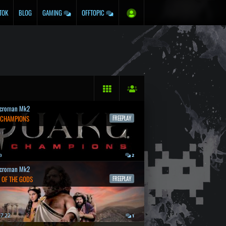
TOK
BLOG
GAMING
OFFTOPIC
croman Mk2
 CHAMPIONS
FREEPLAY
a
2
croman Mk2
 OF THE GODS
FREEPLAY
7.22.
1