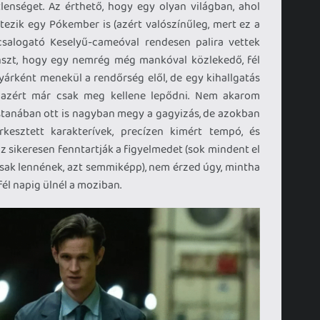
enséget. Az érthető, hogy egy olyan világban, ahol
tezik egy Pókember is (azért valószínűleg, mert ez a
csalogató Keselyű-cameóval rendesen palira vettek
nszt, hogy egy nemrég még mankóval közlekedő, fél
tyárként menekül a rendőrség elől, de egy kihallgatás
 azért már csak meg kellene lepődni. Nem akarom
stanában ott is nagyban megy a gagyizás, de azokban
esztett karakterívek, precízen kimért tempó, és
z sikeresen fenntartják a figyelmedet (sok mindent el
sak lennének, azt semmiképp), nem érzed úgy, mintha
 fél napig ülnél a moziban.