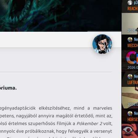
p3
REACH
2026.0
Ne
MECCH
2026.0
Ne
LUFTR
óriuma.
2026.0
gényadaptációk elkészítéséhez, mind a marveles
Ne
etens, nagyjából annyira magától értetődő, mint az,
HORSE
olsó értelmes szuperhősös filmjük a
Pókember 2
volt,
zennyolc éve próbálkoznak, hogy felvegyék a versenyt