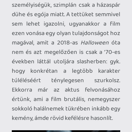
néhány másodperces kielégülés
nemkülönben. Az
X
elejétől a végéig
képes meglepetéseket okozni, legyen szó
a zsáner szabályainak összekutyulásáról
(a film finoman kikacsint/utal/nyúl
A
texasi láncfűrészes mészárlás
ból), a
gyilkos házaspár iránti szimpátia
felkeltéséről, vagy arról, hogy egy utolsó
pillanatban elsütött monológ
bevágásával gyakorlatilag a főhősnő,
Maxine egész karakterét
átértelmezik/lekerekítik.
A fentiek alapján könnyűszerrel
megállapítható, hogy West kivételes
tehetséggel mutat rá a pornó és a horror
hatásmechanizmusának hasonlóságaira,
de egyszersmind el is különül tőle – amíg
előbbi alkalmatlan értelmiségi