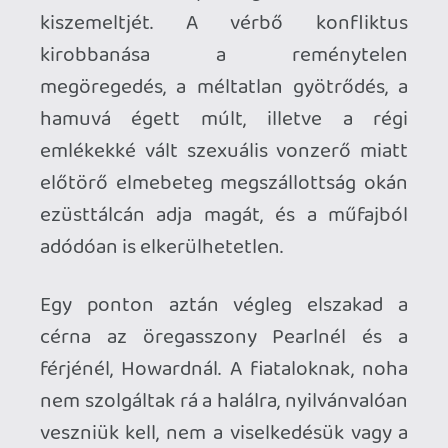
Szemek kiszúrása vasvillával, egy feszes,
hamvas női test vérgőzös találkozása egy
emberi húsra éhező aligátor éles
fogaival, egy fél arc szétszaggatása
sörétes puskával – horror-rajongók
megnyalhatják mind a tíz ujjukat, a film
egyik legemlékezetesebb jelenetében
pedig Pearl halálra szurkálja az egyik
szereplőt, akinek vére ráfröccsen a
mögöttük álló furgon lámpájára, ami így
vörös színbe borul, az öreglány meg
gyönyörűségesen morbid táncot lejt a
(Don’t Fear) The Reaper
dallamaira. Az
összhatás kitűnő – és a lezárás, azaz a