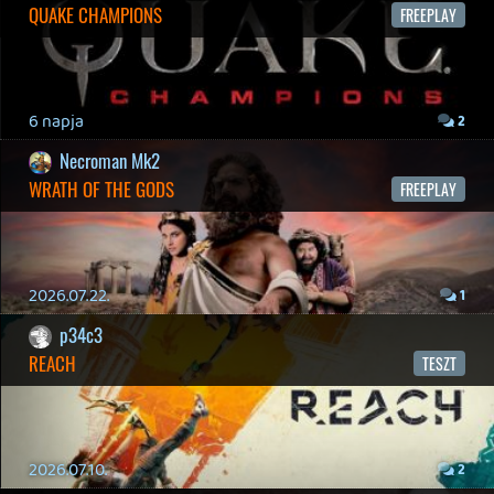
19 éve videójáték minden nap! Copyright 365 Media Kft
Impresszum
|
Hirdetési ajánlatunk
|
Felhasználási feltételek
|
Adatvédelmi elveink
|
Sütik
Hírek
|
Cikkek
|
Podcastok
|
Blogok
|
Gaming Fórum
|
Offtopic Fórum
RSS
|
Blog RSS
|
Podcast RSS
|
Instagram
|
Youtube
|
Facebook
|
Twitter
|
Patreon