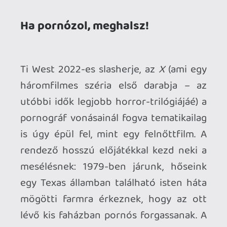
helyet természetesen a tulajdonostól,
egy turbó-konzervatív öregembertől és
annak feleségétől bérelték ki, így rögtön
két csapatra oszlanak a karakterek, és
West a felek közti viszony által erőteljes
alapszituációt rajzol meg. A fiatalok a
„szeretkezett inkább, ne háborúzz”
eszméjével totálisan azonosulva lazán,
szégyentelenül megélik a testi-lelki
szabadságukat és szexualitásukat, ezért
már puszta létükkel is provokálják az
időseket. A felvezetés során többször is
előfordul, hogy miközben előbbiek
buliznak, ejtőznek, szexelnek, jól érzik
magukat, addig a házigazda szinte
múmiává öregedett neje ezzel
párhuzamosan a tovatűnt évein, régmúlt
fiatalságán, elveszett örömein és