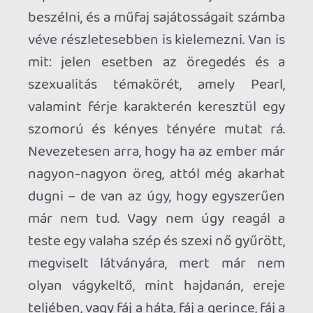
– a modern kamerák és effektek miatt –
köszönőviszonyban sincs a régi
mozgóképek hangulatával, különösen az
itt megidézett
Boogie Nights
-
életérzéssel, még akkor sem, ha az
történetesen a régi időkben játszódik.
Túl hidegek a színek, túl steril, túl mű, túl
modern. Az
X
ezzel szemben mindent
bevet az autentikusságért: a kép
szemcsés, a színvilág barnás-sárgás,
ezáltal remekül átjön a lepusztult
redneck-közeg, a bőrödön érzed a forró,
déli levegőt, a vászonról pedig szinte
átszivárog a testnedvvel kevert texasi
dögszag. És ami az előbb említett
zárójelenetet illeti? Nos, az tökéletes
kerek egésszé formálja a filmet. Ugyebár
nem véletlen, hogy a főhősnő Maxine-t