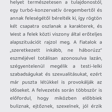
elszikkadt testén sopánkodik.
Az elzárkózás, a vélt vagy valós sérelmek
aztán szép lassan gyilkos őrületbe
fordulnak, és innentől kezdve pedig nem
csak sejthető, hanem egyértelműen ki is
van jelölve a végeredmény, ám a
forgatókönyv nem siet sehova. Az
X
nagyjából első órájában a karakterek
bemutatásán, egy szépen filmezett
aligátor jeleneten, néhány cickón és egy