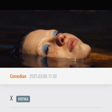
Comedian
2025.03.08. 17:30
X
KRITIKA
Ha pornózol, meghalsz!
Ti West 2022-es slasherje, az
X
(ami egy
háromfilmes széria első darabja – az
utóbbi idők legjobb horror-trilógiájáé) a
pornográf vonásainál fogva tematikailag
is úgy épül fel, mint egy felnőttfilm. A
rendező hosszú előjátékkal kezd neki a
mesélésnek: 1979-ben járunk, hőseink
egy Texas államban található isten háta
mögötti farmra érkeznek, hogy az ott
lévő kis faházban pornós forgassanak. A