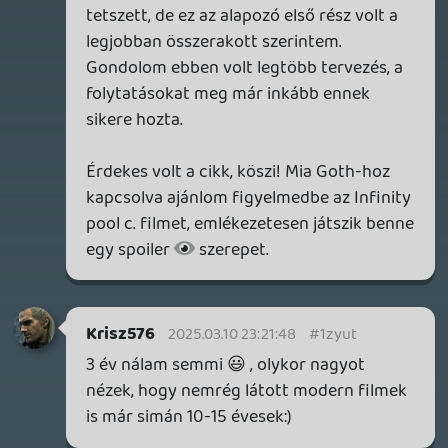
2026.05.20.
20
Bountyy
YAKUZA 7 MIÉRT NEM JÁTSZOL VELE?
2026.05.11.
Információk
Oké, értem és elfogadom!
Necroman Mk2
WVG HALL OF FAME 2026 NYERTESEK
2026.05.07.
3
Necroman Mk2
SILENCE
BACKLOG
2026.04.28.
6
p34c3
EXD - EXTRA DIMENSIONAL
TESZT