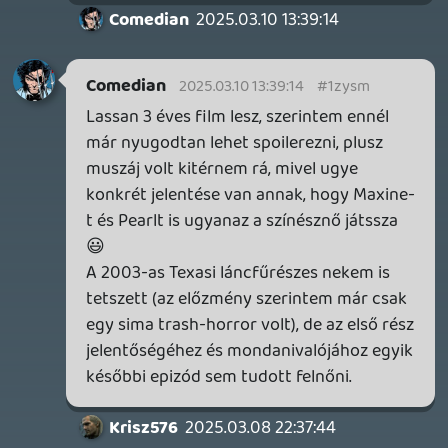
2026.04.23.
4
p34c3
LITTLE NIGHTMARES VR: ALTERED ECHOES
TESZT
2026.04.23.
3
Bountyy
REANIMAL - ELEMZÉS(PODCAST)
2026.04.22.
Necroman Mk2
GLITCHY CUTE LOOP
TESZT
2026.04.14.
11
Necroman Mk2
THE EXIT 8
BACKLOG