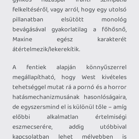
rátérnénk az alkotás frappáns
karakterívére, érdemes egy-két szót
ejteni a korszellem tökéletes
megidézéséről. Az
X
nem csak hogy a ’70-
es évek legvégén játszódik, hanem
valóban is olyan, mintha tényleg 1979-
ben készült volna: az olyan horror-
klasszikusokra, mint az előbb említett
kultikus láncfűrészes mókára, a Hátsó
ablakra, a
Psychó
ra, az
Eaten Alive
-ra és a
Zombi
ra tett kikacsintások mellett a film
mind látványvilágban, mind zenében,
mind ruhákban, mind pedig
vágástechnikában példátlanul idomul a
korszellemhez – sőt, mi több,
lényegében eggyé válik vele.
Ez kifejezetten szerencsés megoldás az
X
esetében, ugyanis a mai filmek többsége