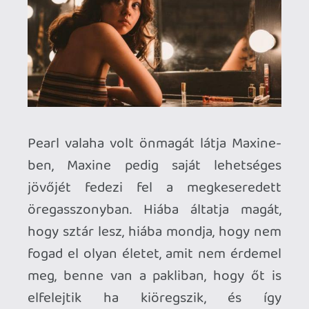
egy sima trash-horror volt), de az első rész
jelentőségéhez és mondanivalójához egyik
későbbi epizód sem tudott felnőni.
Krisz576
2025.03.08 22:37:44
Necroman Mk2
2025.03.10 12:59:30
#1zyse
Nem rajongom a slasher horrorokért, de
ez az írás fölkeltette az érdeklődésemet.
Krisz576
2025.03.08 22:37:44
#1zyps
Jó írás, de a poént meghagyhattad volna
spoiler jelzésben, hogy ki játszotta a
nyanyát:)
Szerintem olyan 6 pont, esetleg 7, de
horrorfanoknak nagyon ajánlott. A 2003-
as Texasi láncfűrészes és a 2006-os
előzmény szvsz még mindig top az ilyen
elhagyatott környékű mészárlós
horrorokban. A Halálos kitérő "1" sem
rossz.