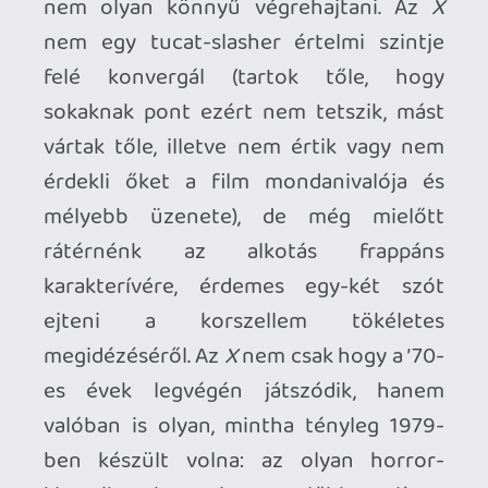
Pearl valaha volt önmagát látja Maxine-
ben, Maxine pedig saját lehetséges
jövőjét fedezi fel a megkeseredett
öregasszonyban. Hiába áltatja magát,
hogy sztár lesz, hiába mondja, hogy nem
fogad el olyan életet, amit nem érdemel
meg, benne van a pakliban, hogy őt is
elfelejtik ha kiöregszik, és így
gyakorlatilag ugyanoda jut, mint Pearl. Ez
viszont már egy másik történet. Az
öreglány eredetsztoriját a 2022-ben
bemutatott
Pearl
ben, a főhősnő további
sorsát pedig a tavaly mozikba került
MaXXXine
-ben ismerhetjük meg – de
egyiket sem úgy, ahogyan azt gondolnád!