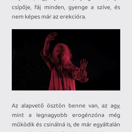
és Pearlt is Mia Goth játssza: az
öregasszony fiatalkori álmai
beteljesületlenül maradtak, a céljai kútba
estek, a világ eldobta, nem olyan életet
élt, mint amilyet szeretett volna – és
vajon milyen mértékben lehetnek majd
érvényesek ugyanezek a pornózástól
karriert remélő, a vallási fanatikus apja
elől menekülő, totálisan gyökértelen
kokainfüggő lányra?