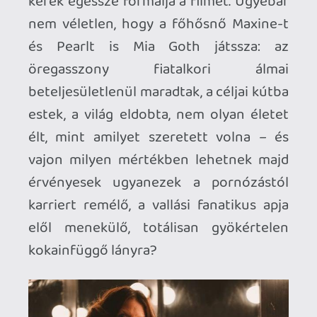
kapcsolva ajánlom figyelmedbe az Infinity
pool c. filmet, emlékezetesen játszik benne
egy spoiler
szerepet.
Krisz576
2025.03.10 23:21:48
#1zyut
3 év nálam semmi 😃 , olykor nagyot
nézek, hogy nemrég látott modern filmek
is már simán 10-15 évesek:)
Comedian
2025.03.10 13:39:14
Comedian
2025.03.10 13:39:14
#1zysm
Lassan 3 éves film lesz, szerintem ennél
már nyugodtan lehet spoilerezni, plusz
muszáj volt kitérnem rá, mivel ugye
konkrét jelentése van annak, hogy Maxine-
t és Pearlt is ugyanaz a színésznő játssza
😃
A 2003-as Texasi láncfűrészes nekem is
tetszett (az előzmény szerintem már csak