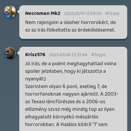
2026.04.08.
7
axl
AACE COMBAT
AJÁNLÓ
2026.04.04.
4
p34c3
ÁPRILISI VÍÁRADAT
2026.04.03.
4
Necroman Mk2
MY FRIEND PEPPA PIG
BACKLOG
2026.03.29.
2