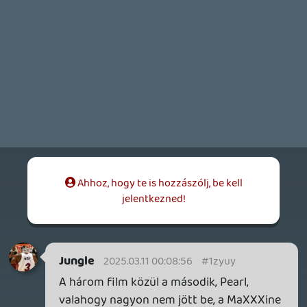
p34c3
REACH
TESZT
2026.07.10.
2
Necroman Mk2
MECCHA CHAMELEON BLOGTESZT
2026.06.25.
Necroman Mk2
LUFTRAUSERS
BACKLOG
2026.06.12.
Necroman Mk2
HORSES
BACKLOG