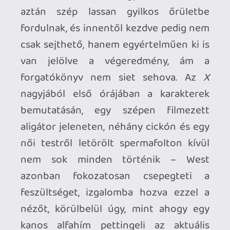
veszniük kell, nem a viselkedésük vagy a
személyiségük, szimplán csak a házaspár
dühe és egója miatt. A tettüket semmivel
sem lehet igazolni, ugyanakkor a film
ezen vonása egy olyan tulajdonságot hoz
magával, amit a 2018-as
Halloween
óta
nem és azt megelőzően is csak a ’70-es
években láttál utoljára slasherben: gyk.
hogy konkrétan a legtöbb karakter
túléléséért ténylegesen szurkolsz.
Ekkorra már az aktus felvonásához
értünk, ami a film brutális, nemegyszer
sokkoló halálnemek tükrében inkább egy
kemény, ámde rövid kefélésre hasonlít.