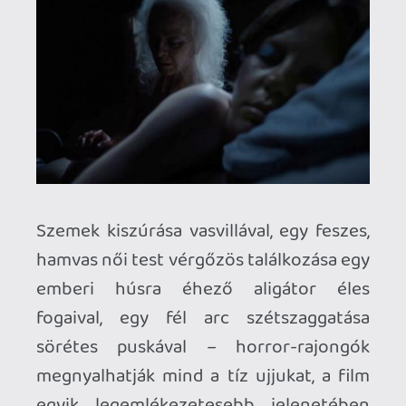
eszmecserére, addig utóbbival
kapcsolatban lehet mélyebben is
beszélni, és a műfaj sajátosságait számba
véve részletesebben is kielemezni. Van is
mit: jelen esetben az öregedés és a
szexualitás témakörét, amely Pearl,
valamint férje karakterén keresztül egy
szomorú és kényes tényére mutat rá.
Nevezetesen arra, hogy ha az ember már
nagyon-nagyon öreg, attól még akarhat
dugni – de van az úgy, hogy egyszerűen
már nem tud. Vagy nem úgy reagál a
teste egy valaha szép és szexi nő gyűrött,
megviselt látványára, mert már nem
olyan vágykeltő, mint hajdanán, ereje
teljében, vagy fáj a háta, fáj a gerince, fáj a
csípője, fáj minden, gyenge a szíve, és
nem képes már az erekcióra.