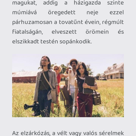
női testről letörölt spermafolton kívül
nem sok minden történik – West
azonban fokozatosan csepegteti a
feszültséget, izgalomba hozva ezzel a
nézőt, körülbelül úgy, mint ahogy egy
kanos alfahím pettingeli az aktuális
kiszemeltjét. A vérbő konfliktus
kirobbanása a reménytelen
megöregedés, a méltatlan gyötrődés, a
hamuvá égett múlt, illetve a régi
emlékekké vált szexuális vonzerő miatt
előtörő elmebeteg megszállottság okán
ezüsttálcán adja magát, és a műfajból
adódóan is elkerülhetetlen.
Egy ponton aztán végleg elszakad a
cérna az öregasszony Pearlnél és a
férjénél, Howardnál. A fiataloknak, noha
nem szolgáltak rá a halálra, nyilvánvalóan