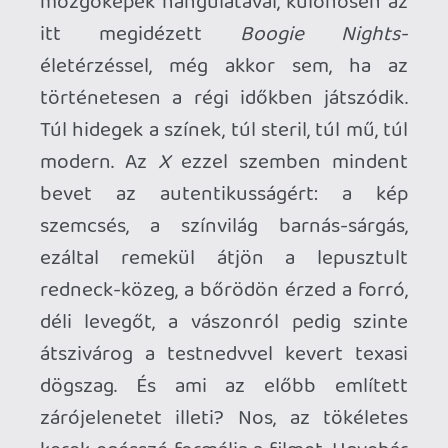
Ahhoz, hogy te is hozzászólj, be kell
jelentkezned!
Jungle
2025.03.11 00:08:56
#1zyuy
A három film közül a második, Pearl,
valahogy nagyon nem jött be, a MaXXXine
tetszett, de ez az alapozó első rész volt a
legjobban összerakott szerintem.
Gondolom ebben volt legtöbb tervezés, a
folytatásokat meg már inkább ennek
sikere hozta.
Érdekes volt a cikk, köszi! Mia Goth-hoz