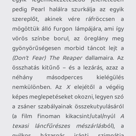
Az alapvető ösztön benne van, az agy,
mint a legnagyobb erogénzóna még
működik és csinálná is, de már egyáltalán
nem olyan könnyű végrehajtani. Az
X
nem egy tucat-slasher értelmi szintje
felé konvergál (tartok tőle, hogy
sokaknak pont ezért nem tetszik, mást
vártak tőle, illetve nem értik vagy nem
érdekli őket a film mondanivalója és
mélyebb üzenete), de még mielőtt