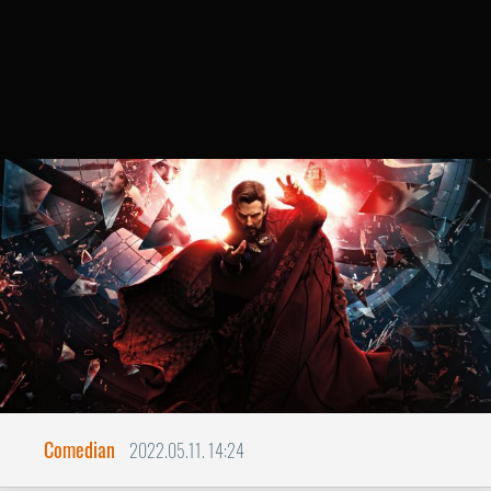
Comedian
2022.05.11. 14:24
Strange az őrületmultiverzumában
A Marvel Moziverzumban egy
horrolegendának is terem babér.
A Marvel Moziverzum legújabb, szám