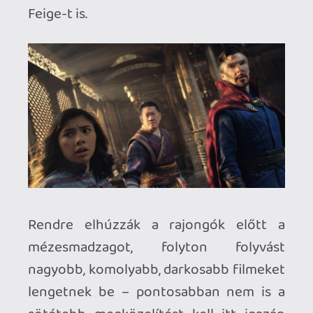
érnek ezek a bizonyos fogadalmak. A
Vasember 3
-al, a
Thor: Sötét világ
gal,
A
Hangyá
val, de még a
Bosszúállók:
Végjáték
kal is átejtettek minket a
palánkon, ami a komoly hangvételt és a
sötétebb szellemiséget, no meg a lazább
kreatív kontrollt illeti, ezért erősen
kétséges volt, hogy pont egy horroros
beütésű Marvel-film sül majd el jól. És így
jutunk el a második kérdéshez, melyre a
válasz hasonlóan összetett és
ellentmondásos, mint az első – lévén a
Doctor Strange az őrület
multiverzumában
kivételes
teljesítményét részben a negyedik fázis
amúgy gyenge felhozatalának
köszönheti. Ámde ha elvonatkoztatunk
az MCU megalomán gépezetétől, akkor is
egy egyedi, Raimi munkásságát