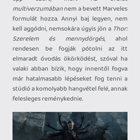
is, de nélküle is érthető/élvezhető
szerintem. Én sem láttam, bár nagy
vonalakban tudom, mi történik benne.
Necroman Mk2
2022.06.20 13:21:58
Necroman Mk2
2022.06.20 13:21:58
#1xfvf
Kérdés
: ha ezt a filmet érteni akarom,
akkor elég csupán a 4. fázis mozifilmjeit
megnézni, vagy jobb, ha a WandaVisiont is
ledarálom előtte? Esetleg más
sorozatokat is "muszáj" hozzá?
Kuresz
2022.05.19 00:19:38
#1xcl2
De attól ennek még köze nincs egy
horrorhoz. Távolról sem.
Comedian
2022.05.18 11:47:54
Comedian
2022.05.18 11:47:54
#1xchq