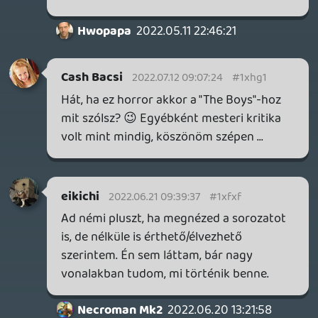
szerintem kihagyott ziccerek, remélem
meg lesznek valamikor válaszolva.
SPOILER
.
Ja és nem tudom, hogy csinálják de mi az
már, hogy Rachel McAdams nem
öregszik?!?!