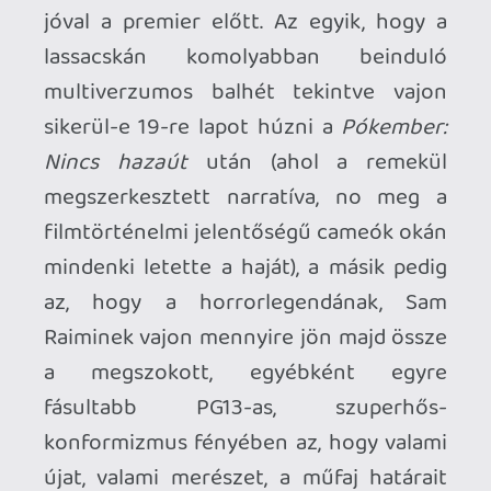
újat, valami merészet, a műfaj határait
feszegető dolgot mutasson a tizenkettő-
egy tucat képregényfilmek biztonsági
játékától fulladozó tengerében. Az első
kérdésre a válasz: igen is, meg nem is.
Az
őrület multiverzumában
jobb,
tisztességesebben megírt,
megrendezett film, mint a
Nincs hazaút
,
sőt, ami azt illeti, a negyedik fázis eddigi
legjobbja és a
Pókember: Idegenben
után is a legjobb MCU-mozi, de
vendégszereplőit, meglepetéseit, easter
egg-jeit tekintve bőven alulmarad a
Hálószövő legutóbbi bevetésével
szemben. Sőt, legnagyobb hibája éppen
az, hogy címe és cselekménye ellenére
pont, hogy nem használja ki eléggé a
multiverzumban rejlő, szinte tényleg
végtelen számú lehetőséget. Noha mind