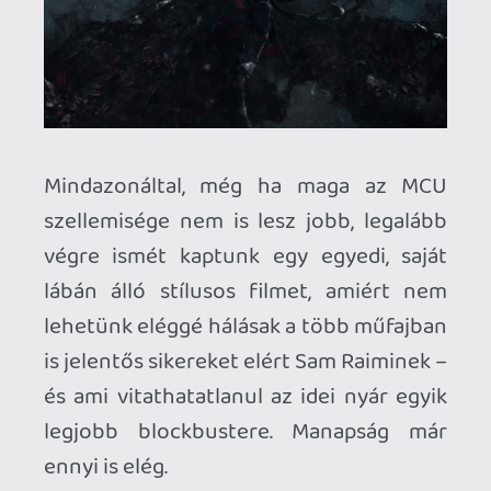
A kör is 16-os, mint ahogy ez a film is. Meg
még jónéhány horror.
Kuresz
2022.05.18 09:24:21
Kuresz
2022.05.18 09:24:21
#1xchj
Nem értem ezt a "horror" jelzőt. Köze nincs
egy horrorhoz a rendezőn kívül. Oké, hogy
a többi, egyébként kb 6+ éves besorolású
marvelnél kicsit merészebb, de 12+ nál
nem emlegetnék horrort.
Hwopapa
2022.05.13 16:11:11
#1xc6i
Laza
2022.05.13 12:32:32
Laza
2022.05.13 12:32:32
#1xc52