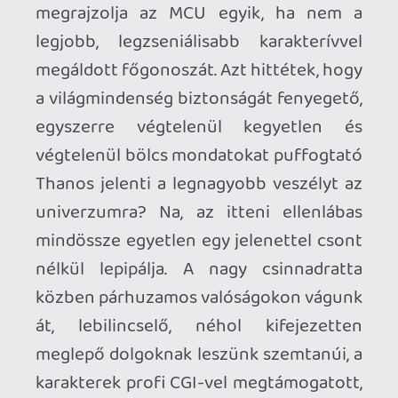
több dimenziót magába foglaló,
ambiciózus, rengeteg szálat elvarró,
megkezdő és továbbszövő film. A Marvel
nem először próbálkozik ezzel, és egy
ideje már keményen küszködik azzal,
hogy lapot húzzon arra a bizonyos 19-re,
és valami még hajmeresztőbbel, még
nagyobbal múlja felül az előző bombáját,
de ez mutatvány a
Végjáték
óta most
sikerült igazán. Ettől függetlenül a
külföldi kritikák visszafogottak, a
szokásos ováció ezúttal elmaradt, talán
épp azért, mert
Az őrület
multiverzumában
nem a bevett Marveles
formulát hozza. Annyi baj legyen, nem
kell aggódni, nemsokára úgyis jön a
Thor:
Szerelem és mennydörgés
, ahol
rendesen be fogják pótolni az itt
elmaradt óvodás ökörködést, szóval ha