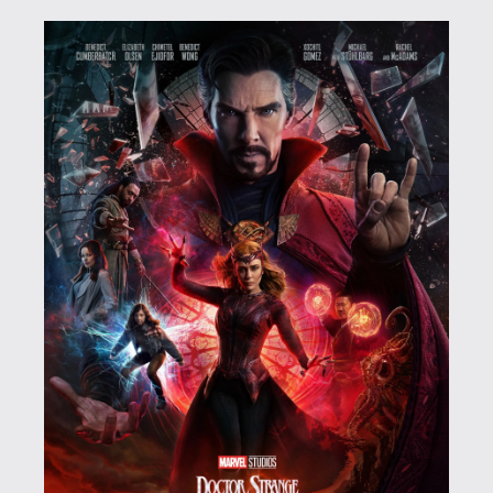
Hwopapa
2022.05.12 13:43:56
Doberman
2022.05.12 18:49:31
#1xc23
Jó kis varázslós film lenne ez, csak kár volt
azért a pár bugyuta töltelékhős jellegű
valamiért a másik univerzumban. :S
Hwopapa
2022.05.12 13:43:56
#1xc0k
SPOILER
Comedian
2022.05.12 10:13:20
Comedian
2022.05.12 10:13:20
#1xbz6
"miért nem tűnik fel egy Robert Downey
valamelyik univerzumból? "
Robert Downey Jr. maga mondta, hogy a
Végjátékkal ő végzett az MCU-val, ezért
nem adta a hangját a karakternek a What
If...?-ben sem.