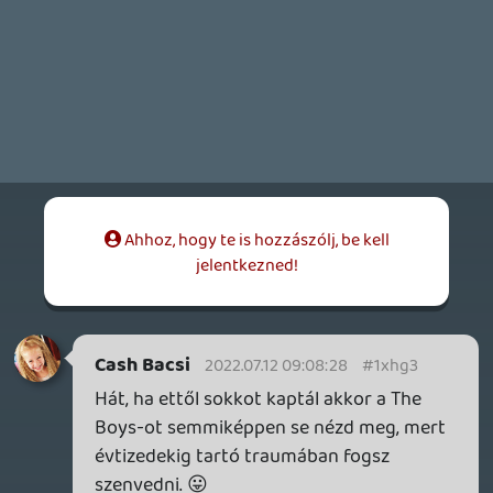
pisi+popcorn+pia kombóért rohantam
volna ki a büfébe.
Egyetlen bánatom, hogy nagyon-nagyon-
nagyon későn jön a 4K BR - mert ahogy az
összes előző 28, úgy ezt is természetesen
megveszem - hogy utána a feleségem
legnagyobb "örömére" vagy két-három
napig pörögjön on repeat.
SPOILER
Az említett útkereséssel kapcsolatban
hasonlóan kritikus vagyok: miért nem
tűnik fel egy Robert Downey valamelyik
univerzumból? Szerintem a világ összes
rajongója ott pissantotta volna össze
magát a gyönyörtől. Vagy csak a lökött
Holland-gyereket rakták volna be egy
idétlenkedős jelenetig (esetleg a Miles-t,
bár oda még kell a színész+jogok) - nekünk
csak egy ráncos Professor X jutott. Ezek