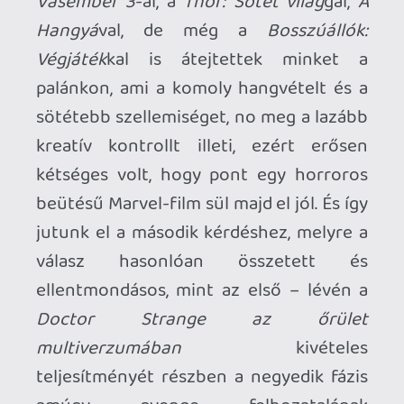
Bosszúállók: Végtelen háború
óta nem
vette magát ennyire komolyan egy
Marvel-film – furcsa ez a két kifejezés
egy kontextusban, de igaz.
Ebben a moziban nagyszerűen
megférnek a nem is annyira gyermekded
poénok és a jópofa kikacsintásokkal,
valamint a rendező munkásságát
meghatározó tulajdonságokkal (néha
megpróbálják a nézőket is belevonni a