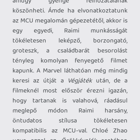
játékba, kiszólásokkal és kamerába
nézéssel), és onnantól kezdve, hogy a
játékidő közepén az arcunkba robban
egy, MCU-mérleggel nézve legalábbis
mindenképpen pokolian durva csörte, és
az elvileg fontos karakterek úgy hullanak,
akár a legyek, már nincs megállás.
Egymást követik a horrorfilmbe illő
jelenetek, a szívrohamot előidéző
ijesztgetések és a „véres” leszámolások,
és amellett, hogy ez a film is új
szereplőkkel gazdagítja az univerzumot
(Xochitah Gomez kellő pimaszsággal és
tehetséggel kelti életre America Chavezt
– igaz, a hősies pillanatoknak még híján
van, de megvan benne a potenciál),
megrajzolja az MCU egyik, ha nem a
legjobb, legzseniálisabb karakterívvel
megáldott főgonoszát. Azt hittétek, hogy