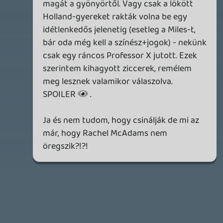
19 éve videójáték minden nap! Copyright 365 Media Kft
Impresszum
|
Hirdetési ajánlatunk
|
Felhasználási feltételek
|
Adatvédelmi elveink
|
Sütik
Hírek
|
Cikkek
|
Podcastok
|
Blogok
|
Gaming Fórum
|
Offtopic Fórum
RSS
|
Blog RSS
|
Podcast RSS
|
Instagram
|
Youtube
|
Facebook
|
Twitter
|
Patreon