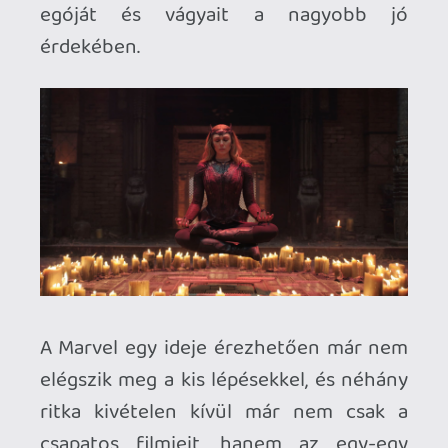
és ami vitathatatlanul az idei nyár egyik
legjobb blockbustere. Manapság már
ennyi is elég.