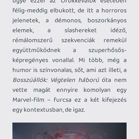
a világmindenség biztonságát fenyegető,
egyszerre végtelenül kegyetlen és
végtelenül bölcs mondatokat puffogtató
Thanos jelenti a legnagyobb veszélyt az
univerzumra? Na, az itteni ellenlábas
mindössze egyetlen egy jelenettel csont
nélkül lepipálja. A nagy csinnadratta
közben párhuzamos valóságokon vágunk
át, lebilincselő, néhol kifejezetten
meglepő dolgoknak leszünk szemtanúi, a
karakterek profi CGI-vel megtámogatott,
egy ízben kifejezetten ötletes
akciójelenetekben püfölik egymást,
mialatt az olyan közönségkedvenc
figurákra, mint Wanda Maximoffra is jut
idő (hihetetlen, hogy az évek alatt egy
esendő, erejét még épphogy kiismerő
tinédzserből egy elmekontrollra és