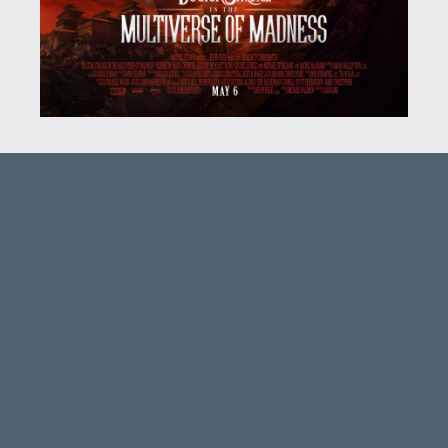
A Wandás dolog meg:
Hwopapa
2022.05.11 22:46:21
Hwopapa
2022.05.11 22:46:21
#1xbya
Alig vártam már a kritikád, mert a hétvége
óta keresgetem az állam a padlón. 2016-
ban nem, de 5 évvel utána újranézve a Dr
Strange-et nagyon tetszett, plusz a
karaktert és Cumberbatch-et is imádom,
szóval nagyon vártam már - de amit
kaptam, az minden képzeletem felülmúlta.
Rég éreztem olyat, hogy azonnal, meg
még vagy 2x egymás után meg akarom
nézni ugyanazt a filmet - ez az említett
pókembernél volt így utoljára - itt viszont
már a credits után ültem volna tovább a
reclinerben, csak egy gyors