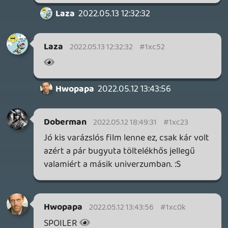
Necroman Mk2
WVG HALL OF FAME 2026 NYERTESEK
2026.05.07.
3
Necroman Mk2
SILENCE
BACKLOG
2026.04.28.
6
p34c3
EXD - EXTRA DIMENSIONAL
TESZT
2026.04.23.
4
p34c3
LITTLE NIGHTMARES VR: ALTERED ECHOES
TESZT