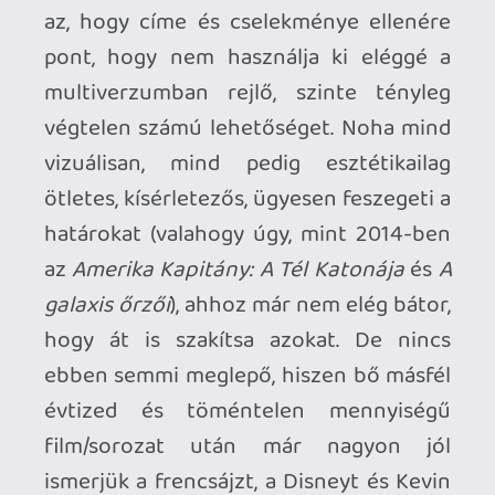
Rendre elhúzzák a rajongók előtt a
mézesmadzagot, folyton folyvást
nagyobb, komolyabb, darkosabb filmeket
lengetnek be – pontosabban nem is a
sötétebb megközelítést kell itt igazán
számon kérni, hanem az adott filmet,
mint önmaga lábán megálló, egyedi, saját
útját járó alkotást, ami azon kívül, hogy
átlagnál minimum két fokkal magasabb
szinten mozog, még rendezője
kézjegyeit is magán viseli. És a több
milliónyi fanatikus, valamint a
csillagászati mértékű bevételek
fényében felmerül a kérdés, hogy ugyan
miért ne váltanák be ezeket az
ígéreteket? Persze nem teszik, így
mindenki tudja, hogy valójában mennyit