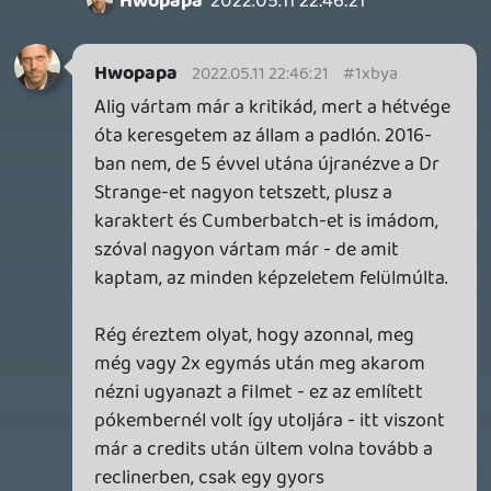
2026.04.04.
4
p34c3
ÁPRILISI VÍÁRADAT
2026.04.03.
4
Necroman Mk2
MY FRIEND PEPPA PIG
BACKLOG
2026.03.29.
2
liquid
MINDEN IDŐK LEGJOBB INTRÓI #2
2026.03.27.
1
liquid