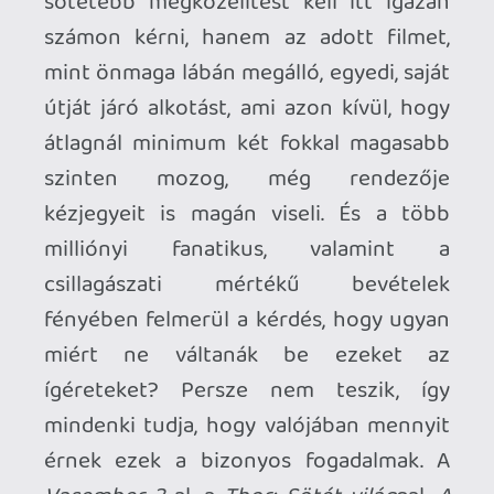
tökéletesen leképző, borzongató,
groteszk, a családbarát besorolást
tényleg komolyan fenyegető filmet
kapunk. A Marvel láthatóan még mindig
keresi az útját a
Végjáték
után, de a
filmeknél most először érezni igazán,
hogy tartanak is valahová, ráadásul
meglepő módon Raimi harsány,
öntudatos stílusa tökéletesen
kompatibilis az MCU-val. Chloé Zhao
ugye ezzel az
Örökkévalók
esetében
félig-meddig elbukott, de itt a horroros
jelenetek, a démonos, boszorkányos
elemek, a slashereket idéző,
rémálomszerű szekvenciák remekül
együttműködnek a szuperhősős-
képregényes vonallal. Mi több, még a
humor is színvonalas, sőt, ami azt illeti, a