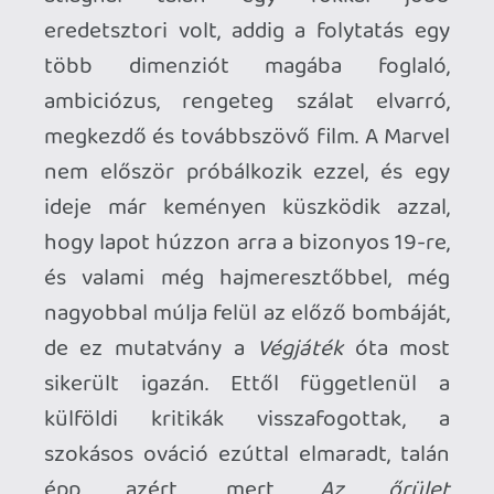
Ahhoz, hogy te is hozzászólj, be kell
jelentkezned!
Cash Bacsi
2022.07.12 09:08:28
#1xhg3
Hát, ha ettől sokkot kaptál akkor a The
Boys-ot semmiképpen se nézd meg, mert
évtizedekig tartó traumában fogsz
szenvedni. 😛
Hwopapa
2022.05.11 22:46:21
Cash Bacsi
2022.07.12 09:07:24
#1xhg1
Hát, ha ez horror akkor a "The Boys"-hoz
mit szólsz? 😉 Egyébként mesteri kritika
volt mint mindig, köszönöm szépen ...
eikichi
2022.06.21 09:39:37
#1xfxf
Ad némi pluszt, ha megnézed a sorozatot