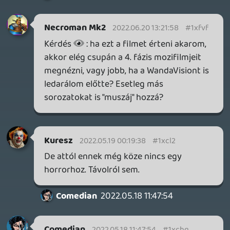
Necroman Mk2
QUAKE CHAMPIONS
FREEPLAY
Információk
Oké, értem és elfogadom!
7 napja
2
Necroman Mk2
WRATH OF THE GODS
FREEPLAY
2026.07.22.
1
p34c3
REACH
TESZT
2026.07.10.
2
Necroman Mk2