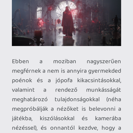
valóságtorzításra képes hős, majd egy
olyan fékezhetetlen, páratlan
képességekkel rendelkező őserő lett, aki
még a világ leghatalmasabb mágusának is
komoly kihívás lenne), de Strange is nagy
változásokon megy keresztül, miközben
kalandja során félre kell tennie saját
egóját és vágyait a nagyobb jó
érdekében.
A Marvel egy ideje érezhetően már nem