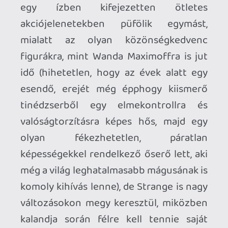
valaki abban bízik, hogy innentől fogva
már hatalmasabb lépéseket fog tenni a
stúdió a komolyabb hangvétel felé, annak
felesleges reménykednie.
Mindazonáltal, még ha maga az MCU
szellemisége nem is lesz jobb, legalább
végre ismét kaptunk egy egyedi, saját
lábán álló stílusos filmet, amiért nem
lehetünk eléggé hálásak a több műfajban
is jelentős sikereket elért Sam Raiminek –