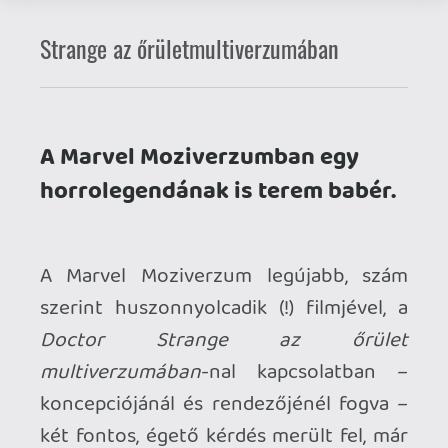
szerint huszonnyolcadik (!) filmjével, a
Doctor Strange az őrület
multiverzumában
-nal kapcsolatban –
koncepciójánál és rendezőjénél fogva –
két fontos, égető kérdés merült fel, már
jóval a premier előtt. Az egyik, hogy a
lassacskán komolyabban beinduló
multiverzumos balhét tekintve vajon
sikerül-e 19-re lapot húzni a
Pókember:
Nincs hazaút
után (ahol a remekül
megszerkesztett narratíva, no meg a
filmtörténelmi jelentőségű cameók okán
mindenki letette a haját), a másik pedig
az, hogy a horrorlegendának, Sam
Raiminek vajon mennyire jön majd össze
a megszokott, egyébként egyre
fásultabb PG13-as, szuperhős-
konformizmus fényében az, hogy valami