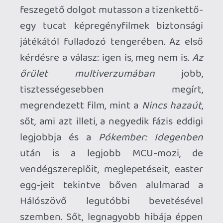
vizuálisan, mind pedig esztétikailag
ötletes, kísérletezős, ügyesen feszegeti a
határokat (valahogy úgy, mint 2014-ben
az
Amerika Kapitány: A Tél Katonája
és
A
galaxis őrzői
), ahhoz már nem elég bátor,
hogy át is szakítsa azokat. De nincs
ebben semmi meglepő, hiszen bő másfél
évtized és töméntelen mennyiségű
film/sorozat után már nagyon jól
ismerjük a frencsájzt, a Disneyt és Kevin
Feige-t is.