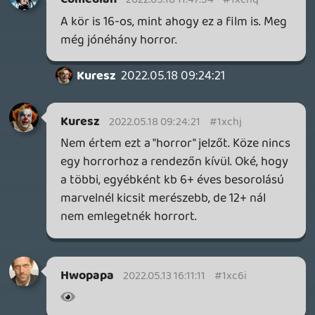
MECCHA CHAMELEON BLOGTESZT
2026.06.25.
Necroman Mk2
LUFTRAUSERS
BACKLOG
2026.06.12.
Necroman Mk2
HORSES
BACKLOG
2026.05.20.
20
Bountyy
YAKUZA 7 MIÉRT NEM JÁTSZOL VELE?
2026.05.11.