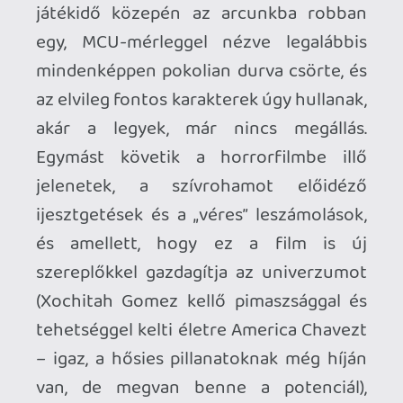
elégszik meg a kis lépésekkel, és néhány
ritka kivételen kívül már nem csak a
csapatos filmjeit, hanem az egy-egy
szuperhősre koncentráló szóló-
produkcióit is igyekszik érdekes, az
univerzum szempontjából fontos,
mérföldkő-jelentőségű elemekkel
megtölteni. Ezért lett a
Nincs hazaút
is
olyan, amilyen, ezért lesz benne Kang a
jövőre érkező
A Hangya és a Darázs:
Kvantumániá
ban, és valószínűleg a
Marvelek
is ezért fog nem egy, hanem
mindjárt három „Marvel Kapitányt” is
felsorakoztatni. És ezért vág
Az őrület
multiverzumában
is nagy szeletet az
MCU-tortából: amíg az első rész egy
átlagnál talán egy fokkal jobb
eredetsztori volt, addig a folytatás egy