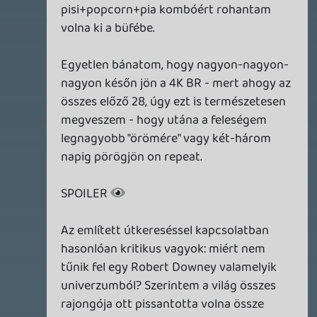
MINDEN IDŐK LEGJOBB INTRÓI #1
2026.03.15.
1
Necroman Mk2
HIGHGUARD - NECRO'S LOG
2026.03.13.
4