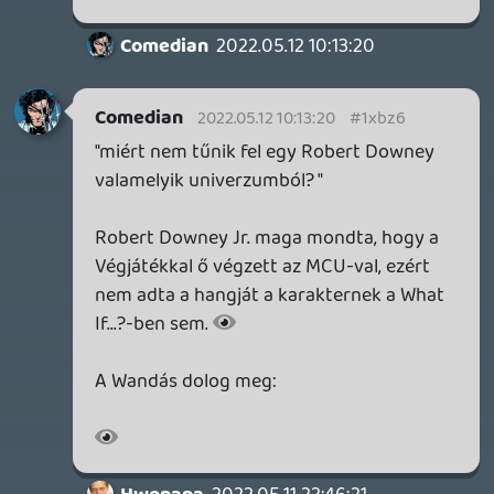
2026.04.23.
3
Bountyy
REANIMAL - ELEMZÉS(PODCAST)
2026.04.22.
Necroman Mk2
GLITCHY CUTE LOOP
TESZT
2026.04.14.
11
Necroman Mk2
THE EXIT 8
BACKLOG
2026.04.08.
7
axl
AACE COMBAT
AJÁNLÓ