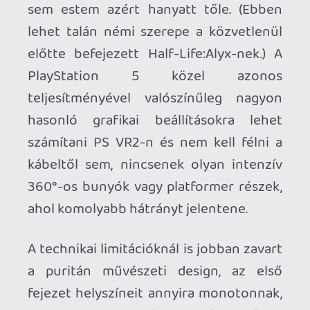
inteném a kedves marketingeseket. Nem
vagyok biztos benne, hogy komolyabb
evolúció nélkül képes lesz pár év múlva is
elcsábítani ez az egyszerű játékmenet, de
momentán vitt magával a flow,
gyakorlatilag nem bírtam abbahagyni,
amíg a végére nem értem és a játékidő
túlnyomó részében kitűnően
szórakoztam.