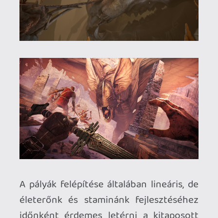
legyen szó egy T-Rexről vagy a Horizon
hatalmas gépszörnyeiről. A Shadow of the
Colossus szinte ordít a virtuális valóságért,
szenzációs lenne hozzá egy VR Mode, kár
hogy PC port híján nem sok esély van rá.
Necroman Mk2
2024.12.20 14:41:37
Necroman Mk2
2024.12.20 14:41:37
#1zs5y
Nekem is a Shadow of the Colossus jutott
eszembe, mint fő inspirációs forrás. Csak
VR-ban biztosan sokkal jobban mutat,
hogy ott van _előtted_ egy bazi nagy lény,
akit le kell gyűrni.
p34c3
2024.12.16 05:11:18
#1zrhw
store.steampowered.com