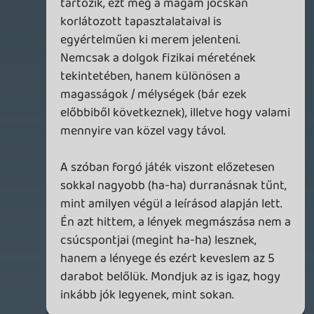
Necroman Mk2
GLITCHY CUTE LOOP
TESZT
2026.04.14.
11
Necroman Mk2
THE EXIT 8
BACKLOG
2026.04.08.
7
axl
AACE COMBAT
AJÁNLÓ
2026.04.04.
4
p34c3
ÁPRILISI VÍÁRADAT