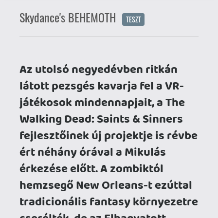
látott pezsgés kavarja fel a VR-
játékosok mindennapjait, a The
Walking Dead: Saints & Sinners
fejlesztőinek új projektje is révbe
ért néhány órával a Mikulás
érkezése előtt. A zombiktól
hemzsegő New Orleans-t ezúttal
tradicionális fantasy környezetre
cserélték, de az Elhagyatott
Földek magányos vadászaként is
számos alkalmunk lesz
megvillantani közelharci
képességeinket.
A Behemoth bejelentése viszonylag
korán megtörtént, a 2022-es The Game