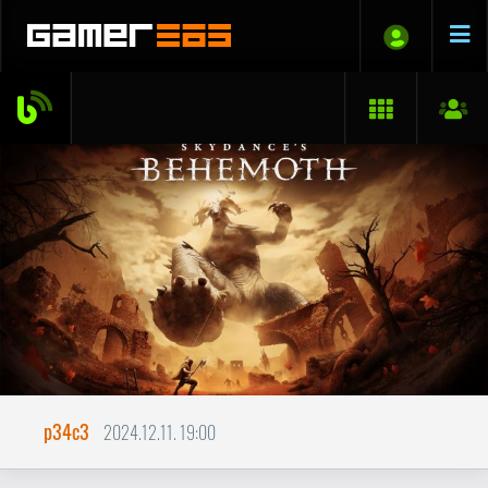
p34c3
2024.12.11. 19:00
Skydance's BEHEMOTH
TESZT
Az utolsó negyedévben ritkán