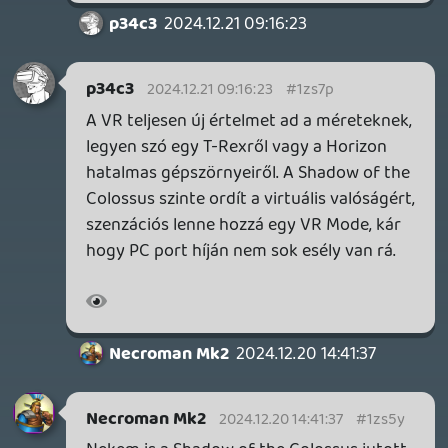
2026.04.03.
4
Necroman Mk2
MY FRIEND PEPPA PIG
BACKLOG
2026.03.29.
2
liquid
MINDEN IDŐK LEGJOBB INTRÓI #2
2026.03.27.
1
liquid
MINDEN IDŐK LEGJOBB INTRÓI #1
2026.03.15.
1
Necroman Mk2
HIGHGUARD - NECRO'S LOG