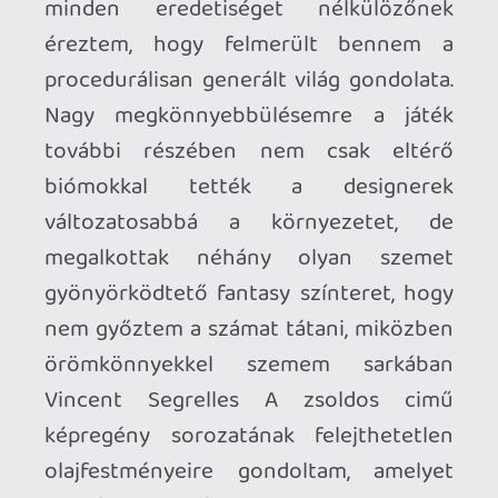
PLATFORM
PC (tesztelt), PS VR2, Quest
2/3 |
KIADÓ
Skydance Games |
FEJLESZTŐ
Skydance Games |
MEGJELENÉS
2024. december 5. |
ÁR
37
EUR
Ahhoz, hogy te is hozzászólj, be kell
jelentkezned!
Necroman Mk2
2024.12.22 19:56:47
#1zsdt
Ezt teljes mértékben adom.
p34c3
2024.12.21 09:16:23
axl
2024.12.22 10:45:30
#1zscn
A különböző dimenziók érzékeltetése
tényleg a VR legnagyobb erősségei közé