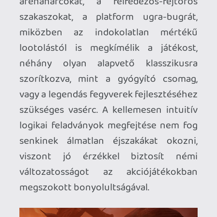
ugyanis a játékélmény képes leginkább
az alacsonyabb költségvetéssel
összefüggésbe hozható kevésbé
kidolgozott játékelemeket ellensúlyozni.
Nem állítom, hogy borzalmas vagy
menthetetlen lenne a helyzet, mert
összességében még a hibái ellenére is
élveztem a harcot, de akad még bőven
tennivaló ezen a téren, ha szándékukban
áll a megjelenés után kikupálni a
Behemoth-ot. Egészen biztos vagyok
benne, hogy egy szúró- és
vágófegyverekre építkező harcrendszer
megvalósítása százszor nehezebb,
mintha lőfegyverekről lenne szó, nem
beszélve arról a kihívásról, amelyet a
virtuális térben létező avaturunk testén
elhelyezett fegyverek elérése és