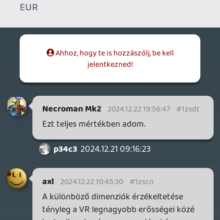
SILENCE
BACKLOG
2026.04.28.
6
p34c3
EXD - EXTRA DIMENSIONAL
TESZT
2026.04.23.
4
p34c3
LITTLE NIGHTMARES VR: ALTERED ECHOES
TESZT
2026.04.23.
3
Bountyy
REANIMAL - ELEMZÉS(PODCAST)
2026.04.22.