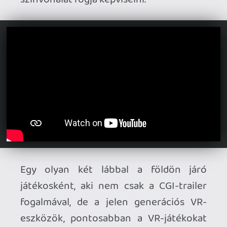
eszközök, pontosabban a VR-játékokat
futtató hardverek képességeivel is
nagyjából tisztában van, inkább csak
kíváncsian és lelkesen várakozó
álláspontot vettem fel. Miután a tavalyi
év végére tervezett megjelenésből
semmi nem lett, illetve egyetlen
tényleges képkockát sem láttunk
továbbra sem a játékból, arra kezdtem
gyanakodni, hogy a fejlesztői pokol
mélyén végezték az ambíciózus tervek,
ezért kifejezetten kellemes
meglepetésként ért idén az első
tényleges játékmenetet bemutató videó.