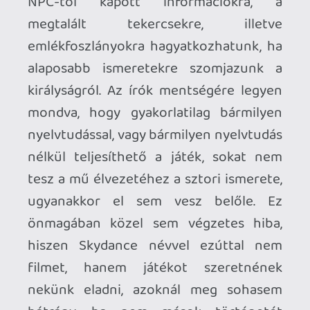
vagy a környezeti fejtörők megoldásánál
lesz segítségünkre, esetleg nagyobb
távolságok áthidalásához lesz
elengedhetetlen a használata. A
fejlesztők egészen jó ritmusérzékkel
adagolják a kisebb összecsapásokat, az
arénaharcokat, a felfedezős-fejtörős
szakaszokat, a platform ugra-bugrát,
miközben az indokolatlan mértékű
lootolástól is megkímélik a játékost,
néhány olyan alapvető klasszikusra
szorítkozva, mint a gyógyító csomag,
vagy a legendás fegyverek fejlesztéséhez
szükséges vasérc. A kellemesen intuitív
logikai feladványok megfejtése nem fog
senkinek álmatlan éjszakákat okozni,
viszont jó érzékkel biztosít némi
változatosságot az akciójátékokban