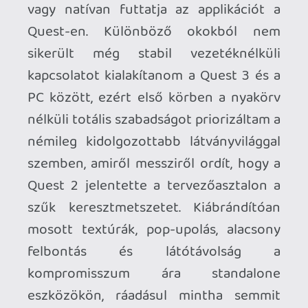
A pályák felépítése általában lineáris, de
életerőnk és staminánk fejlesztéséhez
időnként érdemes letérni a kitaposott
ösvényről. Szépséghibája csupán annyi,
hogy soha nem egyértelmű melyik út
vezet egy rövid, hasznos zsákmánnyal
kecsegtető kitérőre és melyik jelenti a
történetünk folytatását, ahonnan már
nem lehet visszatérni...
Heti 7-es
Miután tekintélyes mennyiségű
feketelevest zúdítottam szegény
Behemoth nyakába, furcsán hangozhat,
de annak ellenére is bátran ajánlom