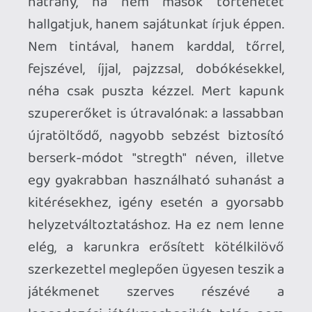
megszokott bonyolultságával.
Néhány további varázslatnak mondjuk
tudtam volna örülni, de valamit hagyni
kell a következő részre is,
fegyverrepertoárunk viszont nem hagy
kívánnivalót maga után. Az én szívembe -
ezzel egyidejűleg ellenfeleim
koponyájába - a Lognbryter fejsze lopta
be leginkább magát. A Skandináviába
migrált görög fickóhoz hasonlóan mi is el