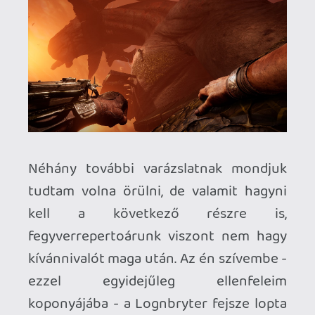
használata jelent, ugyanakkor
kétségtelenül láttunk már mindkét
problémakörre sokkal jobban működő
megoldásokat.
Reszketsz KICSI?
A grandiózus méretek látványos
szemléltelése mindig is a VR legerősebb
ütőkártyái közé tartozott, a Behemoth
már a címválasztásával hangsúlyozni
kívánta eme jellegzetességét. Hogy
mennyire jogosan, azon lehet vitatkozni,
ugyanis a mintegy 8-10 órát kitevő
játékidő töredékét töltjük csak a
hatalmas lények legyőzésével, de
tagadhatatlanul ezek a
legemlékezetesebb pillanatok is egyben.