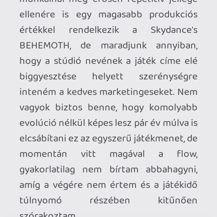
6 napja
2
Necroman Mk2
WRATH OF THE GODS
FREEPLAY
2026.07.22.
1
p34c3
REACH
TESZT
2026.07.10.
2
Necroman Mk2
MECCHA CHAMELEON BLOGTESZT
2026.06.25.
Necroman Mk2
LUFTRAUSERS
BACKLOG