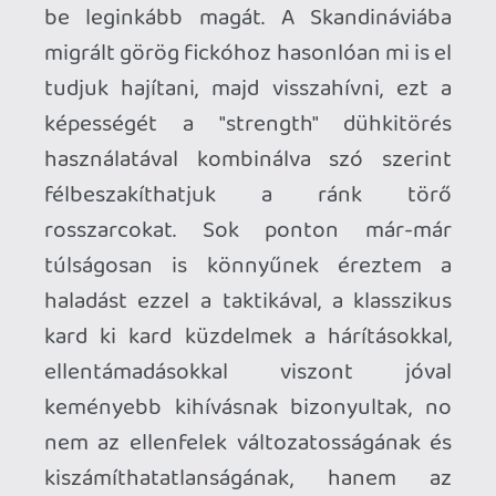
Számos klasszikust idéztek meg a
fejlesztők, Ueda Fumito kolosszusának
árnyéka az egész játékra rávetül, de
sokszor jutott eszembe a Dark Souls
sorozat is mint inspirációs forrás, ha arra
gondolok mennyire elengedik a kezünket
és ránk bízzák a felfedezést.
A Meta crossbuy konstrukcióban kínálja
áruházában a portékát, így aki itt
kattintja be szabadon eldöntheti, hogy
beveti-e a PC-je számítási kapacitását,
vagy natívan futtatja az applikációt a
Quest-en. Különböző okokból nem
sikerült még stabil vezetéknélküli
kapcsolatot kialakítanom a Quest 3 és a
PC között, ezért első körben a nyakörv
nélküli totális szabadságot priorizáltam a