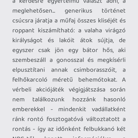
néha csak puszta kézzel. Mert kapunk
szupererőket is útravalónak: a lassabban
újratöltődő, nagyobb sebzést biztosító
berserk-módot "stregth" néven, illetve
egy gyakrabban használható suhanást a
kitérésekhez, igény esetén a gyorsabb
helyzetváltoztatáshoz. Ha ez nem lenne
elég, a karunkra erősített kötélkilövő
szerkezettel meglepően ügyesen teszik a
játékmenet szerves részévé a
lengedezési játékmechanikát, talán nem
árulok el nagy titkot azzal, hogy a
behemótok legyőzésében is
kulcsszerepe lesz a Batmantől
kölcsönvett különleges karéknek. Némi
fejlesztgetést követően könnyebben
tudunk vele tárgyakat, ellenfeleket
magunkhoz húzni, lerántani a mélybe