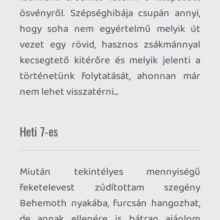
Nem írtam, hogy nincs, én a Meta
Storeban vettem meg a crossbuy miatt, de
nem exkluzív. A Steamen nem jár a natív
Quest változat a vásárláshoz, de elérhető
ott is.
Információk
Oké, értem és elfogadom!
mcmacko
2024.12.15 21:43:40
mcmacko
2024.12.15 21:43:40
#1zrhh
Huh, de jól néz ki amúgy. Elég nagy hype
van körülötte, tuti ránéznék, ha lenne
mondjuk Steam VR-ra.
p34c3
2024.12.14 14:44:27
#1zrdq
Az ilyen "ránézős" kategória az nálam is kb.
ez az árszínvonal. A Behemothnak
engedtem ez esetben, de egyrészt ha
annyira borzasztó lett volna, akkor ugye 2
óra játékidőig refundolhattam volna a
Meta Storeban, másrészt tényleg alig