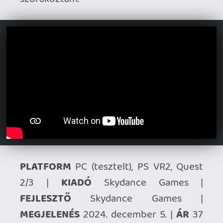
2026.06.12.
Necroman Mk2
HORSES
BACKLOG
2026.05.20.
20
Bountyy
YAKUZA 7 MIÉRT NEM JÁTSZOL VELE?
2026.05.11.
Necroman Mk2
WVG HALL OF FAME 2026 NYERTESEK
2026.05.07.
3
Necroman Mk2