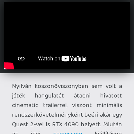
A kérdés csupán annyi, megéri-e a
Behemoth világáért küzdeni, illetve a
puszta életben maradáson kívül van-e
bármilyen más motivációnk? Nehéz erre
a kérdésre egyértelmű választ adni, a
meglehetősen... generikus történet
csúcsra járatja a műfaj összes kliséjét és
roppant kiszámítható: a valaha virágzó
királyságot és lakóit átok sújtja, de
egyszer csak jön egy bátor hős, aki
szembeszáll a gonosszal és megkísérli
elpusztítani annak csimborasszóit, a
felhőkarcoló méretű behemótokat. A
vérbeli akciójáték végigjátszása során
nem találkozunk hozzánk hasonló
emberekkel - mindenkit vadállatként
ránk rontó fosztogatóvá változtatott a