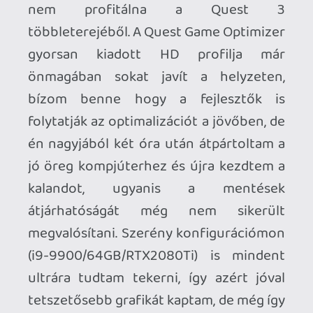
megvételre, hogy nyikorognak a
fogaskerekek, valamint alapos
polírozásra szorul a játék harc- és a
fizikai rendszere. Értékelésnél nem
hagyhatom figyelmen kívül az árcímkét:
egy mai teljes áras játék melletti
összegnek alig több mint felét kérik a
nem túl eredeti, egyik elemében sem
különösebben kiemelkedő, de az éppen
csak vegetáló VR-szegmensben
kifejezetten hiánypótlónak számító
akcióorgiáért. A néhány főt számláló
független VR fejlesztőcsapatok
munkáinál még erősen repetitív jellege
ellenére is egy magasabb produkciós
értékkel rendelkezik a Skydance's
BEHEMOTH, de maradjunk annyiban,
hogy a stúdió nevének a játék címe elé
biggyesztése helyett szerénységre