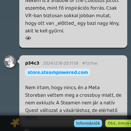
2026.03.13.
4
19 éve videójáték minden nap! Copyright 365 Media Kft
Impresszum
|
Hirdetési ajánlatunk
|
Felhasználási feltételek
|
Adatvédelmi elveink
|
Sütik
Hírek
|
Cikkek
|
Podcastok
|
Blogok
|
Gaming Fórum
|
Offtopic Fórum
RSS
|
Blog RSS
|
Podcast RSS
|
Instagram
|
Youtube
|
Facebook
|
Twitter
|
Patreon