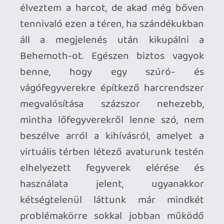
(i9-9900/64GB/RTX2080Ti) is mindent
ultrára tudtam tekerni, így azért jóval
tetszetősebb grafikát kaptam, de még így
sem estem azért hanyatt tőle. (Ebben
lehet talán némi szerepe a közvetlenül
előtte befejezett Half-Life:Alyx-nek.) A
PlayStation 5 közel azonos
teljesítményével valószínűleg nagyon
hasonló grafikai beállításokra lehet
számítani PS VR2-n és nem kell félni a
kábeltől sem, nincsenek olyan intenzív
360°-os bunyók vagy platformer részek,
ahol komolyabb hátrányt jelentene.
A technikai limitációknál is jobban zavart
a puritán művészeti design, az első
fejezet helyszíneit annyira monotonnak,
minden eredetiséget nélkülözőnek