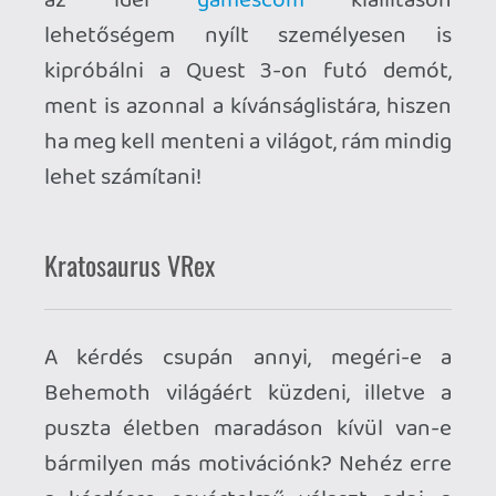
rontás - így az időnként felbukkanó két
NPC-től kapott információkra, a
megtalált tekercsekre, illetve
emlékfoszlányokra hagyatkozhatunk, ha
alaposabb ismeretekre szomjazunk a
királyságról. Az írók mentségére legyen
mondva, hogy gyakorlatilag bármilyen
nyelvtudással, vagy bármilyen nyelvtudás
nélkül teljesíthető a játék, sokat nem
tesz a mű élvezetéhez a sztori ismerete,
ugyanakkor el sem vesz belőle. Ez
önmagában közel sem végzetes hiba,
hiszen Skydance névvel ezúttal nem
filmet, hanem játékot szeretnének
nekünk eladni, azoknál meg sohasem
hátrány, ha nem mások történetét
hallgatjuk, hanem sajátunkat írjuk éppen.
Nem tintával, hanem karddal, tőrrel,
fejszével, íjjal, pajzzsal, dobókésekkel,