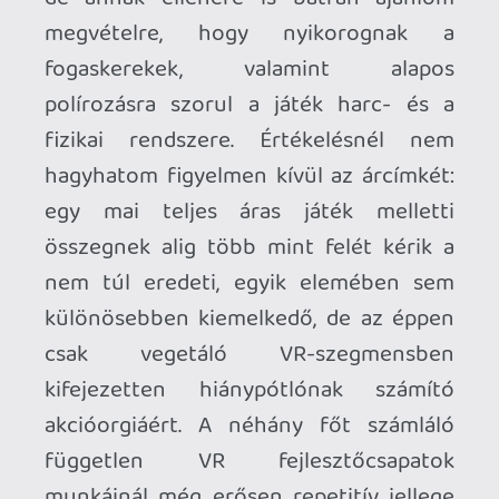
vettem idén pár játékot, úgyhogy ennyi
simán belefért.
Ha meggondolod majd magad, csak írj és
küldök referralt!
n@ndi
2024.12.12 14:08:26
n@ndi
2024.12.12 14:08:26
#1zr4t
Koszi a beszamolot! Sajnos nem gyoztek
meg egyelore a reviewk,talan ha kijon par
javito patch (maszas mechanizmus,
grafika) akkor ujra ranezek. Arcedula
szempontjabol az ilyen so-so jatekoknal
nalam a 19$ a lelektani hatar, ameddig ugy
vagyok vele, hogy “megeri ranezni”.
Necroman Mk2
QUAKE CHAMPIONS
FREEPLAY