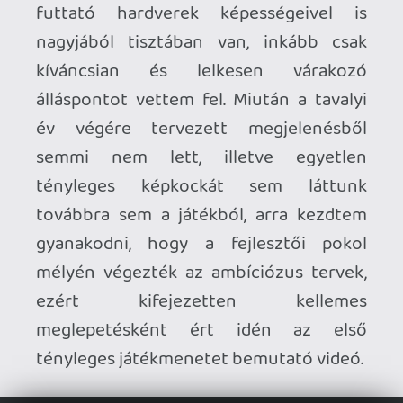
Nyilván köszönőviszonyban sem volt a
játék hangulatát átadni hivatott
cinematic trailerrel, viszont minimális
rendszerkövetelményként beéri akár egy
Quest 2-vel is RTX 4090 helyett. Miután
az idei
gamescom
kiállításon
lehetőségem nyílt személyesen is
kipróbálni a Quest 3-on futó demót,
ment is azonnal a kívánságlistára, hiszen
ha meg kell menteni a világot, rám mindig
lehet számítani!
Kratosaurus VRex