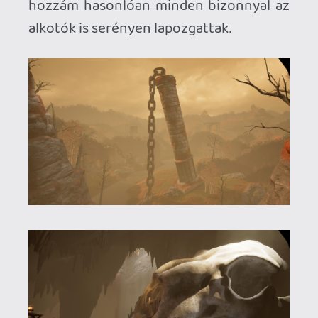
tartozik, ezt még a magam jócskán
korlátozott tapasztalataival is
egyértelműen ki merem jelenteni.
Nemcsak a dolgok fizikai méretének
tekintetében, hanem különösen a
magasságok / mélységek (bár ezek
előbbiből következnek), illetve hogy valami
mennyire van közel vagy távol.
A szóban forgó játék viszont előzetesen
sokkal nagyobb (ha-ha) durranásnak tűnt,
mint amilyen végül a leírásod alapján lett.
Én azt hittem, a lények megmászása nem a
csúcspontjai (megint ha-ha) lesznek,
hanem a lényege és ezért keveslem az 5
darabot belőlük. Mondjuk az is igaz, hogy
inkább jók legyenek, mint sokan.
p34c3
2024.12.21 09:16:23
p34c3
2024.12.21 09:16:23
#1zs7p
A VR teljesen új értelmet ad a méreteknek,