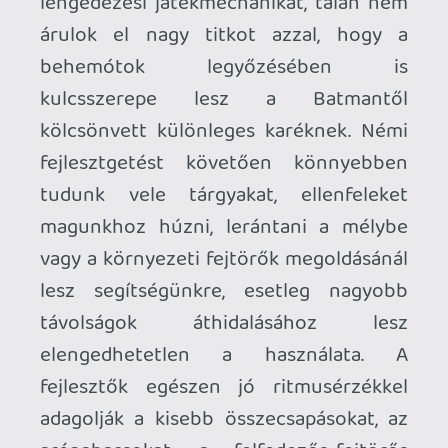
tudjuk hajítani, majd visszahívni, ezt a
képességét a "strength" dühkitörés
használatával kombinálva szó szerint
félbeszakíthatjuk a ránk törő
rosszarcokat. Sok ponton már-már
túlságosan is könnyűnek éreztem a
haladást ezzel a taktikával, a klasszikus
kard ki kard küzdelmek a hárításokkal,
ellentámadásokkal viszont jóval
keményebb kihívásnak bizonyultak, no
nem az ellenfelek változatosságának és
kiszámíthatatlanságának, hanem az
összecsapások esetlenségének
köszönhetően, ami az anomáliákkal
küzdő fizikai rendszer és a tökéletlen
ütközési modell számlájára írható
elsősorban. Ez az a pontja a játéknak,
amire egy VR-ra fejlesztő stúdiónak
nagyobb figyelmet kell(ene) fordítania,