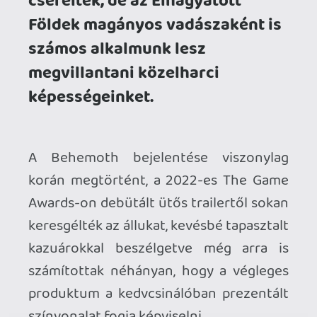
Awards-on debütált ütős trailertől sokan
keresgélték az állukat, kevésbé tapasztalt
kazuárokkal beszélgetve még arra is
számítottak néhányan, hogy a végleges
produktum a kedvcsinálóban prezentált
színvonalat fogja képviselni.
Egy olyan két lábbal a földön járó
játékosként, aki nem csak a CGI-trailer
fogalmával, de a jelen generációs VR-