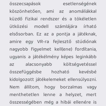
némileg kidolgozottabb látványvilággal
szemben, amiről messziről ordít, hogy a
Quest 2 jelentette a tervezőasztalon a
szűk keresztmetszetet. Kiábrándítóan
mosott textúrák, pop-upolás, alacsony
felbontás és látótávolság a
kompromisszum ára standalone
eszközökön, ráadásul mintha semmit
nem profitálna a Quest 3
többleterejéből. A Quest Game Optimizer
gyorsan kiadott HD profilja már
önmagában sokat javít a helyzeten,
bízom benne hogy a fejlesztők is
folytatják az optimalizációt a jövőben, de
én nagyjából két óra után átpártoltam a
jó öreg kompjúterhez és újra kezdtem a
kalandot, ugyanis a mentések
átjárhatóságát még nem sikerült
megvalósítani. Szerény konfigurációmon