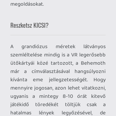
éreztem, hogy felmerült bennem a
procedurálisan generált világ gondolata.
Nagy megkönnyebbülésemre a játék
további részében nem csak eltérő
biómokkal tették a designerek
változatosabbá a környezetet, de
megalkottak néhány olyan szemet
gyönyörködtető fantasy színteret, hogy
nem győztem a számat tátani, miközben
örömkönnyekkel szemem sarkában
Vincent Segrelles A zsoldos cimű
képregény sorozatának felejthetetlen
olajfestményeire gondoltam, amelyet
hozzám hasonlóan minden bizonnyal az
alkotók is serényen lapozgattak.