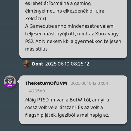
Nindendot, mert az a vonal kimaradt neki
(hasonlóan nekem is amúgy, bár Ryujinx
azért pörgött pár címnél anno :D)
Multiplatform címeket fölös így ott tolni,
de nem is arra venné Krisz szerintem
(ahogy én se), hanem az exkluzív címekre
leginkább
Laza
2025.06.09 19:06:18
axl
2025.06.09 20:36:53
#205mj
Viszont PS5 már van a birtokában (csak
nem Pro), Switch pedig nem volt (csak
kölcsönbe), így jelen körülmények között
szerintem is utóbbi a racionálisabb
választás a kimaradt exkluzívokkal és a
majd később érkező újakkal.
Persze nyilván senki helyett nem tisztem
ilyesmit eldönteni, plusz a játékokra
fordítható szabadidőm fényében
számomra már az is nehezen