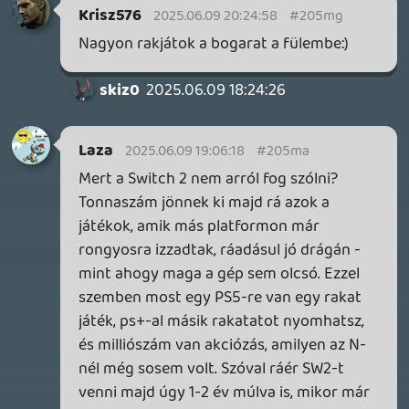
szimpi és a gyerekek imádták a
kölcsönadott gépet korábban (thx Kenny),
a Switch 2 meg igen fullos szerintem, már
az is, ahogy a Zeldák kinéznek feljavítva, de
nekem a Mario Kart World is bejön, a
gyerekek imádnák, és bakker a (feljavított)
Gamecube játékok is meglepően jól
néznek ki rajta.
A handheld kijelző IPS(?), lehetne jobb
kontrasztú, de letojom, teljesen jó, és a
lényeg, végre TV-n is (újra) jól néz ki az N.
Simán hozza az 1080p-1440p + DLSS-t.
Gamecube óta várok ilyen N gépre (Wii U-
nál vacilláltam, de jellemzően nem lett
sikeres), és alapvetően nagyon szeretem
az N világát(pláne Metroid).
Szóval lehet újra eltolom a PS5 Pro-t, és
helyette egy Switch 2 kéne, mihamarabb,
hmm…