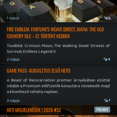
19 éve videójáték minden nap! Copyright 365 Media Kft
Impresszum
|
Hirdetési ajánlatunk
|
Felhasználási feltételek
|
Adatvédelmi elveink
|
Sütik
Hírek
|
Cikkek
|
Podcastok
|
Blogok
|
Gaming Fórum
|
Offtopic Fórum
RSS
|
Blog RSS
|
Podcast RSS
|
Instagram
|
Youtube
|
Facebook
|