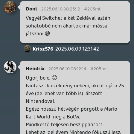
értelmezhető, amikor valaki egy
generáción belül tart fenn több (netán az
összes) gépet. Kapacitásom úgyse lenne
mindenre: most akkor vagy exkluzívok
maradnak ki gép hiányában, vagy
multiplatformok időhiány miatt.
Laza
2025.06.09 19:06:18
Krisz576
2025.06.09 20:25:30
#205mh
Csak hogy nekem van PS5-öm és Series X-
em (már kettő is), Switch-em meg nincsen,
és a gyerekek imádnák:)
PS+ -t nem szeretnék, ami érdekel és nincs
Game Pass-on, azt úgyis megveszem.
Laza
2025.06.09 19:06:18
Krisz576
2025.06.09 20:24:58
#205mg
Nagyon rakjátok a bogarat a fülembe:)