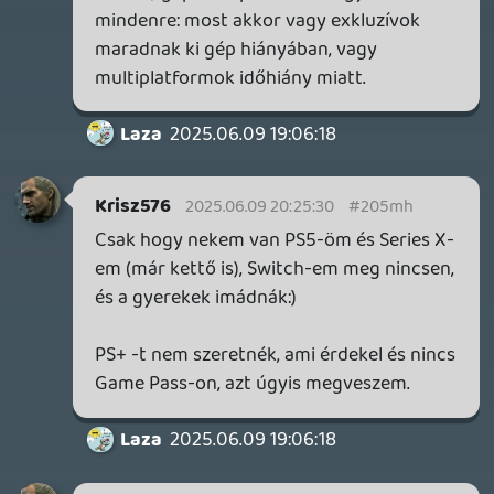
Krisz576
2025.06.09 12:00:40
#205l4
Dilemmában vagyok. Három konzolt
akartam, csak hát nem vagyok krőzus, így
minimum 1 éves tervben gondolkodtam:
- PS5 Pro
- Switch 2
- és egy másod Series X külön a
gyerekeknek.
Az utolsó szereztem meg elsőnek, mert
XSX-et már alig kapni, és így nyáron majd
tudunk sokat multizni gyerekkel (2 XSX-
en), és hát ott a Game Pass nekik.
Következőnek pedig a PS5 Pro-t akartam,
nekem már az is fullos, ahogy Sony
játékokat feljavít. A Switch 2 meg
gondoltam jó lesz jövőre.
A napokban viszont nagyon megtetszett a
Switch 2 Kenny-nél, ahogy Nintendo
topikban is írtam hosszú beszámolót
gamer365.hu
. A Switch koncepció eleve