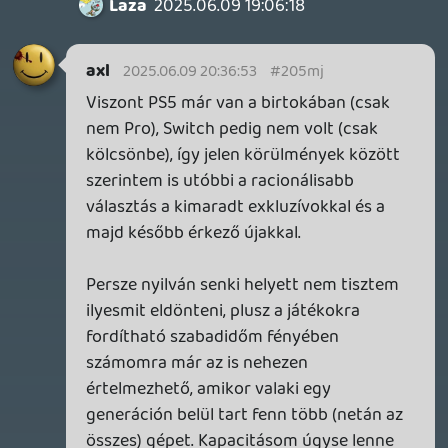
az újrázásról szólna leginkább, gyanítom
Krisz576
2025.06.09 12:31:42
Krisz576
2025.06.09 12:31:42
#205l9
Hát igen, bevallom PS5 Pro-n először a
feljavított Last of Us-okat akartam volna
nyüstölni, de azokat már jól ismerem,
ráérnek:)
A Switch 2 meg most jobban lázba hoz, ott
sok pótolni valóm lenne.
legolas70
2025.06.09 12:23:57
legolas70
2025.06.09 12:23:57
#205l6
Én Pro helyett vennék egy Switch 2-t.
Ráérsz még azt idén venni valamikor majd.
😉
Krisz576
2025.06.09 12:00:40