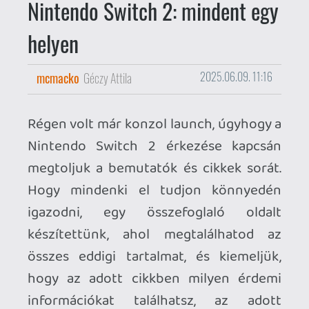
igazodni, egy összefoglaló oldalt
készítettünk, ahol megtalálhatod az
összes eddigi tartalmat, és kiemeljük,
hogy az adott cikkben milyen érdemi
információkat találhatsz, az adott
hardverek vagy szoftverek kritikáin felül.
A nagy Nintendo Switch 2
hardvertesztünk
: benne az első
élmények, a hardver bemutatója,
másvélemény mcmacko-tól, és a
Virtual Game Card koncepciójáról.
A nagy Nintendo Switch 2
fotógaléria
: benne az NS2 Pro
Controller és Camera is.
Welcome Tour
: a "tízeurós manual".
De vajon tényleg lehúzás? Lássuk!
Mario Kart World
: a Mario játék,
amelynek feladata eladni a gépet.