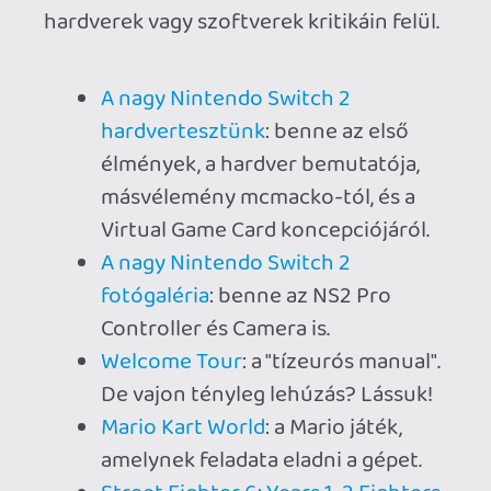
Street Fighter 6: Years 1-2 Fighters
Edition
: az első szoftvertesztünk,
egy nagy nevű sorozat dögös
epizódjának első Nintendo-s
változatáról.
Fast Fusion
: a Shin'en turbótöltővel
megtolt versenyjátéka, a cikkben
külön foglalkozunk a GameShare és
GameChat funkciókkal.
Zelda játékok
: megnézzük, hogy
mit tud a Breath of the Wild, a Tears
of the Kingdom, a két Chibi-Zelda
és a GameCube emuláció.
Sonic X Shadow Generations
:
Praise the sün! Avagy a Nintendo
Switch 2 által felturbózott
klasszikus Sonic kaland és az
árnyékból előtörő új kampány
tesztje.