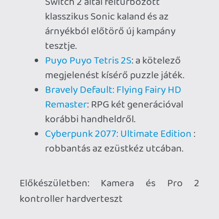
Ahhoz, hogy te is hozzászólj, be kell
jelentkezned!
Krisz576
2025.06.11 11:59:58
#205su
Hendrix / Dont :