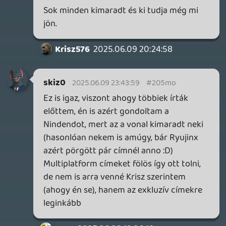
skiz0
2025.06.09 18:24:26
Laza
2025.06.09 19:06:18
#205ma
Mert a Switch 2 nem arról fog szólni?
Tonnaszám jönnek ki majd rá azok a
játékok, amik más platformon már
rongyosra izzadtak, ráadásul jó drágán -
mint ahogy maga a gép sem olcsó. Ezzel
szemben most egy PS5-re van egy rakat
játék, ps+-al másik rakatatot nyomhatsz,
és milliószám van akciózás, amilyen az N-
nél még sosem volt. Szóval ráér SW2-t
venni majd úgy 1-2 év múlva is, mikor már
lesz rá rendesen tartalom is - és talán
normális áron is.
skiz0
2025.06.09 18:24:26
skiz0
2025.06.09 18:24:26
#205m4
Én is egyértelműen az NS2-re mennék rá a
helyedben, mert PS5 Pro továbbra is csak