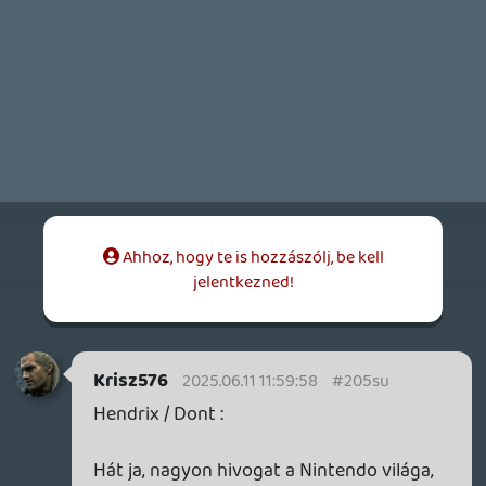
játszani 😄
Krisz576
2025.06.09 12:31:42
Hendrix
2025.06.10 08:12:14
#205ms
Ugorj bele. 🙂
Fantasztikus élmény nekem, aki utoljára 25
éve (de lehet van tőbb is) játszott
Nintendoval.
Egész hosszú hétvégén pörgött a Mario
Kart World meg a BotW.
Mindkettő teljesen beszippantott.
Lehet az idei évem Nintendo fókuszú lesz.
Sok minden kimaradt és ki tudja még mi
jön.
Krisz576
2025.06.09 20:24:58
skiz0
2025.06.09 23:43:59
#205mo
Ez is igaz, viszont ahogy többiek írták
előttem, én is azért gondoltam a