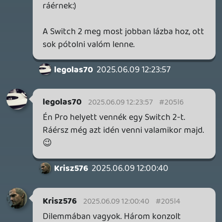
GTA A NETFLIXEN – EZ TÖRTÉNT CSÜTÖRTÖKÖN
Továbbá: Warrior Cats: Clans of the Forest, Onimusha:
Way of the Sword, TOEM 2, Quake remaster.
13 órája
8
SENARA: THE SACRAMENT
TESZT
Szektások, mélytengeri rémek és egy realisztikus
óceánjáró. A SENARA-ban első pillantásra minden
megvan, ami a sikerhez kell, ez az összkép azonban
becsapós.
1 napja
1
MEGJELENÉSI DÁTUMOK NAPJA – EZ TÖRTÉNT SZERDÁN
Benne: Isle of Reveries, Beaten Path, Moonlighter 2: The
Endless Vault, Fallen Tear: The Ascension.
1 napja
2
CORSAIR CLIPPER PRO MINI 60 - KICSI, DE ERŐS
TESZT