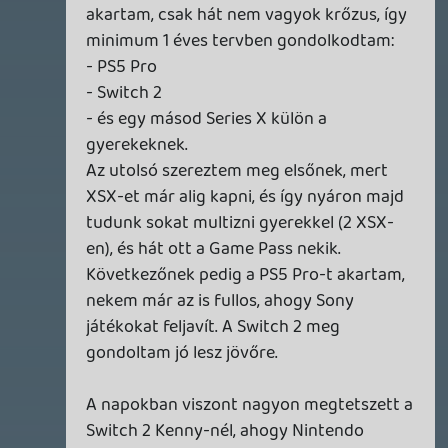
1 napja
5
FIRE EMBLEM: FORTUNE'S WEAVE DIRECT, MAFIA: THE OLD
COUNTRY DLC – EZ TÖRTÉNT KEDDEN
Továbbá: Crimson Moon, The Walking Dead: Streets of
Survival, Endless Legend II.
2 napja
4
GAME PASS: AUGUSZTUS ELSŐ HETEI
A Beast of Reincarnation premier árnyékában ezúttal
inkább a Premium előfizetők könyvtára növekedik majd
a következő néhány napban.
3 napja
7
HETI MEGJELENÉSEK | 2026 #32
PREMIER
3 napja
7
IAN LIVINGSTONE - A VÉR-SZIGET LABIRINTUSA
KÖNYV