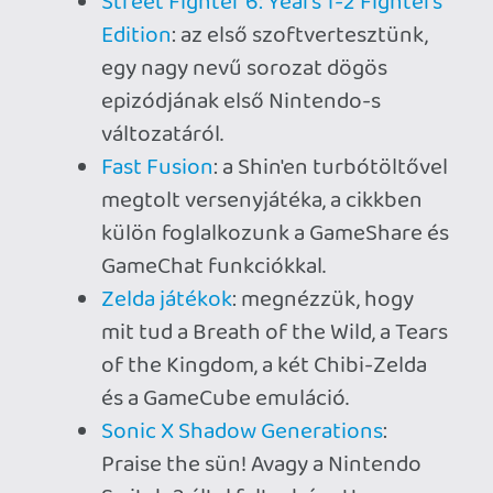
Puyo Puyo Tetris 2S
: a kötelező
megjelenést kísérő puzzle játék.
Bravely Default: Flying Fairy HD
Remaster
: RPG két generációval
korábbi handheldről.
Cyberpunk 2077: Ultimate Edition
:
robbantás az ezüstkéz utcában.
Előkészületben: Kamera és Pro 2
kontroller hardverteszt