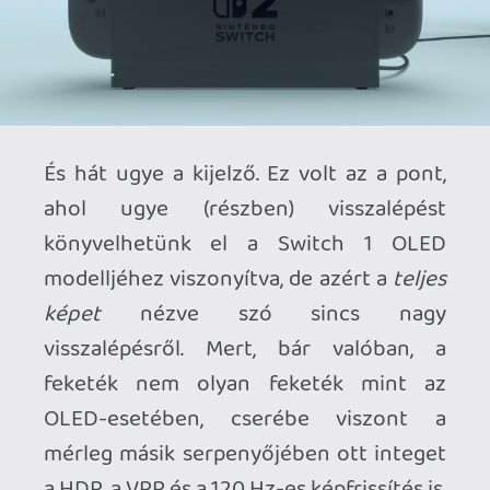
köpjetek homokot ebben a remek
időben: a “mellkas” alatt egy módosított
Tegra T239 szív dobog ami a DLSS 2.2-t is
tud. Röviden ez annyit tesz, hogy az
Nvidia által alkotott GPU alacsonyabb
felbontáson rendereli a vizuált, majd egy
AI rásegítéses felskálázásnak hatására,
hasonló eredményt lehet elérni, mintha
natívan magas felbontáson futna. Ennek
köszönhetően rengeteg erőforrás
megspórolható, aminek köszönhetően
korrekt képminőséget kapsz és mellette
nem olvad rá a vonaton a géped a
térdedre. Dokkolt módban akár 4K-ra is
feltupírozódhat a látvány, amit
természetesen a “pixelekkel táncolók” és
“lefekvés előtt a benchmark értékeket
párnába sóhajtók” nulladik lépésben
kikezdhetnek, de őszintén: a Nintendo
gépek sosem voltak híresek arról, hogy