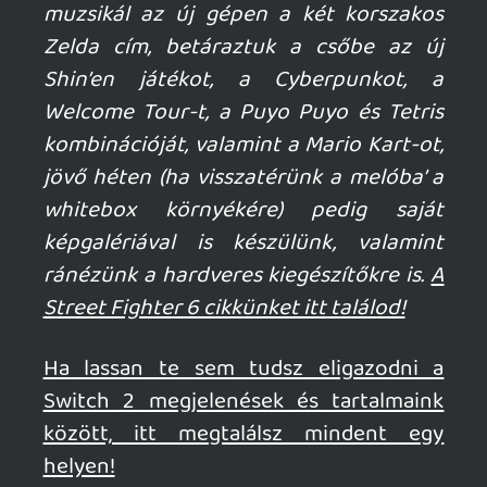
meg az öt éves third party portoktol
mindezt 30 ezrekert...
De ja, nekem az az egy ami idén eladta
volna talán a konzolt.
Majd ranezek később pár év múlva talán
lesz vmi számomra érdekes az új
Metroidon kívül addig meg elleszek az
Xboxal meg a ps - el plusz a brutal
backloggal 🙂
Baka19
2025.06.08 18:38:00
axl
2025.06.08 19:11:35
#205gc
"kicsiny oldalunkon nagyot ment “ne
vásárolj ittmegottnéha“ frázis"
Ettől most könnybe lábadtak a szemeim...
és Tom Clancy is megmoccant a sírjában.
🙂
Baka19
2025.06.08 18:38:00
#205ft