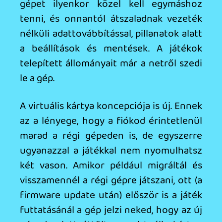
látványos.
Saya
2025.06.12 13:37:19
axl
2025.06.12 13:38:00
#205vp
A felskálázás / apró kijelző kombinációja
csodákra képes.
Saya
2025.06.12 13:37:19
Saya
2025.06.12 13:37:19
#205vo
Egy Xbox One X-hez képest sem, ami egy
8 éves hardver. Az egyik itteni tesztelő
szerint meg:
"Grafikailag valahol a Series S és a
PS5/Series X verziók között helyezkedik
el"...
Értem, hogy Nintendo, de azért ne már....
Necroman Mk2
2025.06.12 10:58:50