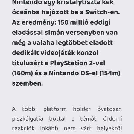
reakciók inkább nem várt helyekről
érkeztek (Valve, ASUS, random kínai
unbranded kézipécék) - de mindezek
összesen sem érnek a Switch
látótávolságába. És hát ami az igazán
izgalmas: most, hogy a Switch a kenyere
javát már bőven elfogyasztotta és (mivel
ekkora piacot senki nem hagy szívesen
egy szereplőre) gyülekeznek a felhők
(handheld Xbox, huh? PSVita2, he?) - mit
lép minderre a Nintendo?