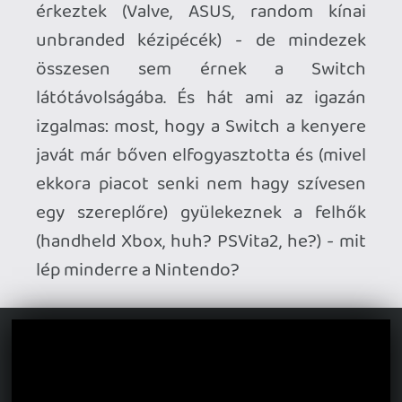
Ezt a cikket már vagy 3 éve meg akarom
írni, ha a gép méltóztatott volna
megjelenni - és hát iparági szereplőket is
legalább ennyi ideje nyektetek, amióta az
első pletykák megjelentek, hogy mondják
már meg tisztelettel, hogy mivan. És az a
nagyon érdekes, hogy nem tudtak
nagyon érdemi válaszokat adni, sőt, ami a
legdurvább, hogy már talán az első teaser
is kiment és még akkor se nagyon voltak
egyes paraméterek tiszták. Ez arra (az
egyébként nyilvánvaló következtetésre)
mutat, hogy a Nintendot is kihívás elé
állította a hogyantovább. Persze az
egyértelmű, hogy míg a többiek
maradnak az “építsünk uniformizált pécé
alternatívákat kedvező áron” vonalon, ők