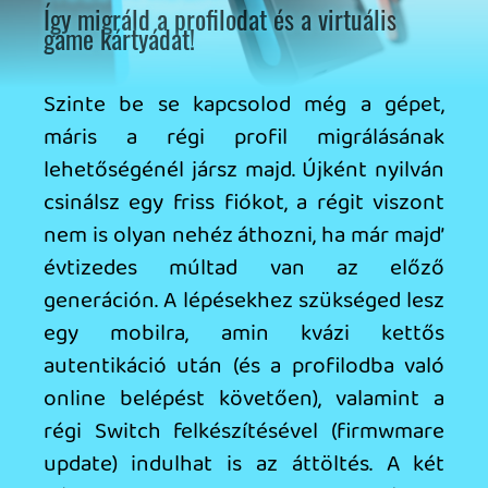
-hG19V4BwD-
Információk
Oké, értem és elfogadom!
Saya
2025.06.12 13:37:19
Kenny
2025.06.12 23:57:01
#205yf
Az a Street Fighter VI esetében valós tény.
Ezt nem lehet minden játékra ráhúzni, de
az SFVI esetében így van. DLSS technikával
csodákat lehet tenni. Eddig 2
multiplatform címet próbáltam. A másik
játék a Shadow Generations volt, ami Ps4
pro és One X gépeken 30 fps volt, itt már
adott a 60 fps, és mocsok szép abban a
módban is. Hardver ha gyengébb is, a
technológia mögötte modernebb. Van
itthon Series X és Ps5 is. Azok
természetesen erősebb vasak, de a
lemaradás sokkal kevesebb - annyira nem