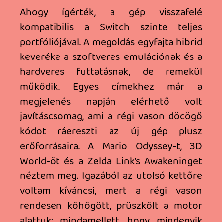
generációs játékkártyákat, a hangfal
minősége meg annyival jobb, hogy a
prevgen Switch játékok próbálgatása
közben először hallottam meg handheld
módban egyik-másik cím
agyontömörített audio-mivoltát.
A gép 50+ Wattos tápkockája is már a
laptopok világát idézi, ebből is látszik,
hogy a töltések bizony kellenek a
teljesítmény kipasszírozásához. A Joy-
Conok konok módon nagyot fejlődtek,
nem csak a bepattintásuk, de
használatuk is talán jobb, érzetre
fogásuk komolyabb. Nem mondható el ez
akkor, ha helyükön vannak. Handheld
módban FPS-ezni a Switch 2-n komoly
feladat lesz az ujjainknak, nehezen állnak
kézre az analógok, főleg a bal. Ami az
asszimmetria miatt nagyon közel van a