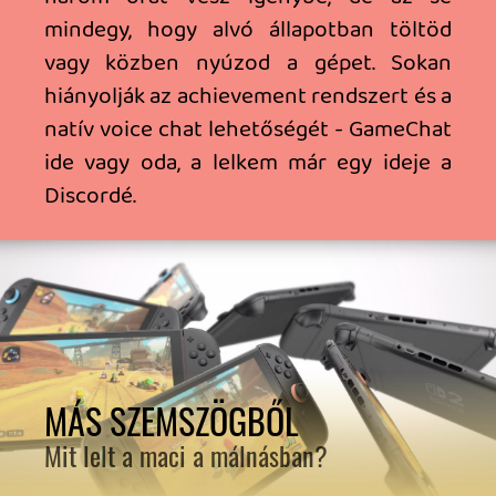
tenni, és onnantól átszaladnak vezeték
nélküli adattovábbítással, pillanatok alatt
a beállítások és mentések. A játékok
telepített állományait már a netről szedi
le a gép.
A virtuális kártya koncepciója is új. Ennek
az a lényege, hogy a fiókod érintetlenül
marad a régi gépeden is, de egyszerre
ugyanazzal a játékkal nem nyomulhatsz
két vason. Amikor például migráltál és
visszamennél a régi gépre játszani, ott (a
firmware update után) először is a játék
futtatásánál a gép jelzi neked, hogy az új
gépedre lett áttöltve a virtuális kártya.
Gombnyomásra átkerül ilyenkor a régi
gépedre a futtatás lehetősége (mintha
áttennél egy valós cartridge-t a két gép
között), és természetesen ugyanezt a
lépéssorozatot végig kell csinálnod, ha a