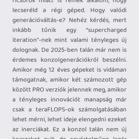
Elvileg javítottuk.
secret
2025.06.08 12:32:55
LokkoLori
2025.06.09 10:26:00
#205kn
Rispekt a cikkért keviny szan!
Kölkeimnek ez az első konzol premier,
mióta van gamer öntudatuk.
Lényegében mit kaptak? Lett egy új
switch a lakásban, szóval kevesebb lesz a
veszekedés... Míg rá nem jönnek, hogy a 2-
esen talán jobban futnak a régi címek (a
Kirby forgotten island-en ez nem tűnt fel)
bandee23
2025.06.09 08:34:51
#205kc
Switch nyitás sem volt emberesebb (sőt).
De mi lett belőle 8 év után.
1-2-Switch