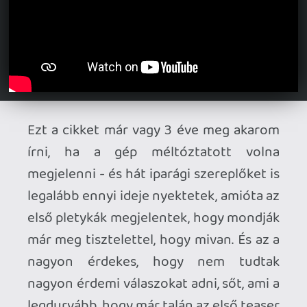
a handheld/hibrid Switch brand-et
erősítik tovább. De a Nintendo-ra mindig
is jellemző volt a picike vagy nem is
annyira picike plusz hozzáadott
innováció vagy különutas megközelítés…
és hát nyilván erre lettem volna kíváncsi.
És ha most picit előre szeretnénk
rohanni, akkor azt is mondhatom: a
végkimenetel szempontjából a minimális
innováció és a biztonsági szintet emelés
jellemzi a Switch utáni Nintendot.