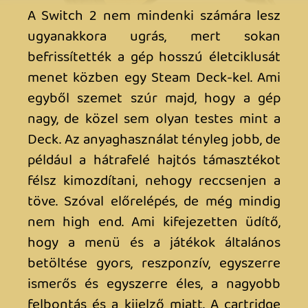
régi gép után ismét az újon játszanád a
játékokat… Apropó kettős autentikáció,
az eShop belépésnél már default a
telefonos azonosítás. Szóval elő a QR kód
olvasóval…
Kiknek szól most ez a gép? Hardcore
rajongók? Új belépők? Gyerekek? Valahol
mindhárom csoportnak. Elvégre az évek
során ebből is népkonzol lesz, az szinte