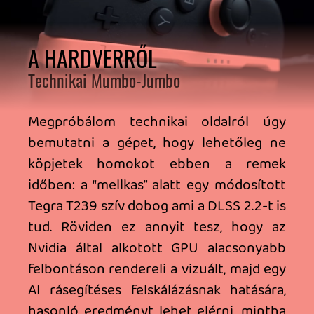
hivatalos adatai szerint a Switch 2 kézi
üzemmódban 2 és 6,5 óra közötti
játékidőt kínál, míg az eredeti modell 4,5
és 9 óra közötti időtartamot biztosított.
Ez a csökkenés a megnövekedett grafikai
teljesítmény és a fejlettebb hardver
erőforrásigényességének tudható be. A
nulláról való teljes töltés körülbelül
három órát vesz igénybe, de az se
mindegy, hogy alvó állapotban töltöd
vagy közben nyúzod a gépet. Sokan
hiányolják az achievement rendszert és a
natív voice chat lehetőségét - GameChat
ide vagy oda, a lelkem már egy ideje a
Discordé.