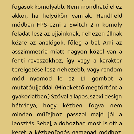
korszakot nyit, de egyértelműen lezár
egyet: azt, amikor a Switch
„kompromisszumos” gép volt.
Hamarosan folytatódnak Switch 2
tartalmaink. Megnézzük, hogyan
muzsikál az új gépen a két korszakos
Zelda cím, betáraztuk a csőbe az új
Shin’en játékot, a Cyberpunkot, a
Welcome Tour-t, a Puyo Puyo és Tetris
kombinációját, valamint a Mario Kart-ot,