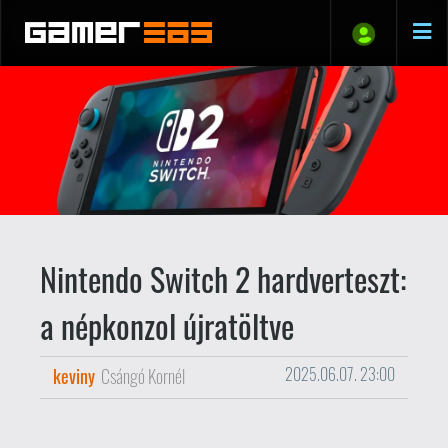
Nintendo Switch 2 hardverteszt:
a népkonzol újratöltve
keviny
Csángó Kornél
2025.06.07. 23:00
Mindig izgalmas egy új gép
beköltöztetése a kis életünkbe,
főleg ha egy olyan makacs,
kiszámíthatatlan és unortodox