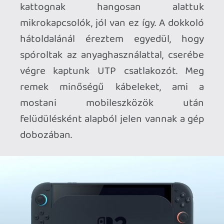
kanapé szövetén is simán működik.) Az
audioélmény is teljesen rendben van, bár
az audiofil tapasztalásokat gyaníthatóan
senki nem handheld módban fogja
keresni. Az gép Bluetooth 5.2 támogatást
élvez, a mélyen third party kanócmentes
fülesem azonnal megbarátkozott a
helyzettel.
A HARDVERRŐL
Technikai Mumbo-Jumbo
Megpróbálom technikai oldalról úgy
bemutatni a gépet, hogy lehetőleg ne