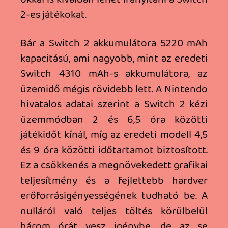
HOZD A RÉGIT!
Így migráld a profilodat és a virtuális
game kártyádat!
Szinte be se kapcsolod még a gépet,
máris a régi profil migrálásának
lehetőségénél jársz majd. Újként nyilván
csinálsz egy friss fiókot, a régit viszont
nem is olyan nehéz áthozni, ha már majd’
évtizedes múltad van az előző
generáción. A lépésekhez szükséged lesz
egy mobilra, amin kvázi kettős
autentikáció után (és a profilodba való
online belépést követően), valamint a
régi Switch felkészítésével (firmwmare
update) indulhat is az áttöltés. A két
gépet ilyenkor közel kell egymáshoz