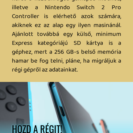
jövő héten (ha visszatérünk a melóba’ a
whitebox környékére) pedig saját
képgalériával is készülünk, valamint
ránézünk a hardveres kiegészítőkre is.
A
Street Fighter 6 cikkünket itt találod!
Ha lassan te sem tudsz eligazodni a
Switch 2 megjelenések és tartalmaink
között, itt megtalálsz mindent egy
helyen!
Ahhoz, hogy te is hozzászólj, be kell
jelentkezned!
Kenny
2025.06.12 23:59:12
#205yg