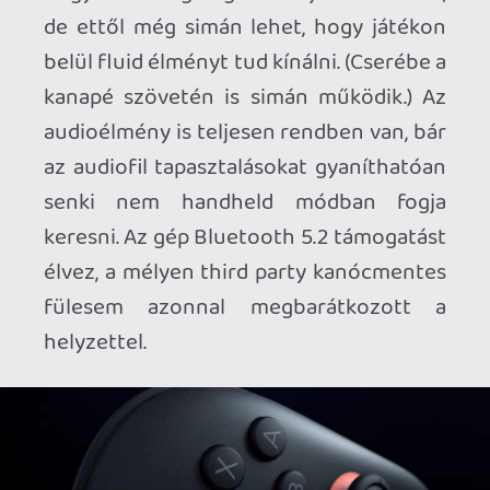
száguldanak, mindenféle riccenés nélkül.
Nagyon remélem, hogy folytatják ezt a
szép kezdeményezést, mert a például
Xenoblade 3 / Bayonetta 3 esetén az
élvezhetőség határán táncolt a
performansz - jó volna végre teljes
pompájukban élvezni őket. Szerencsére
third party oldalról is látunk jó példát: a
Hello Games egy ingyenes patch-el
örvendezteti meg a No Man Sky
tulajdonosokat. És ha már visszafele
kompatibilitás: a Switch 1-es JoyCon-
okkal is kiválóan lehet irányítani a Switch
2-es játékokat.
Bár a Switch 2 akkumulátora 5220 mAh
kapacitású, ami nagyobb, mint az eredeti
Switch 4310 mAh-s akkumulátora, az
üzemidő mégis rövidebb lett. A Nintendo