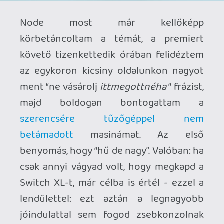
dobozában.
És hát ugye a kijelző. Ez volt az a pont,
ahol ugye (részben) visszalépést
könyvelhetünk el a Switch 1 OLED
modelljéhez viszonyítva, de azért a
teljes
képet
nézve szó sincs nagy
visszalépésről. Mert, bár valóban, a
feketék nem olyan feketék mint az
OLED-esetében, cserébe viszont a