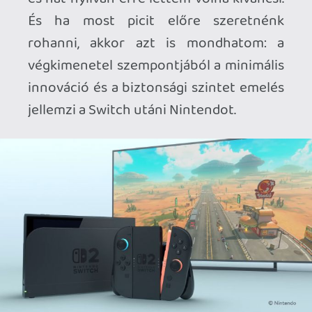
van, főleg miután visszapillantok a 8 éve
hűséges Switch alapmodellemre, ami az
új gép mellett kici-occó-műanyag hatást
kelt. A JoyCon-ok gyönyörűen, mágneses
segítséggel pattannak a gép két oldalára,
nem lafognak, nem lötyögnek. Az analóg
karok picit lágyabbak talán a
korábbiakhoz képest, nekem személy
szerint jobban működik ez, mint ha
feszesebbek lennének. A gombok talán
picit keményebbek, továbbra sem
kattognak hangosan alattuk
mikrokapcsolók, jól van ez így. A dokkoló
hátoldalánál éreztem egyedül, hogy
spóroltak az anyaghasználattal, cserébe
végre kaptunk UTP csatlakozót. Meg
remek minőségű kábeleket, ami a
mostani mobileszközök után
felüdülésként alapból jelen vannak a gép