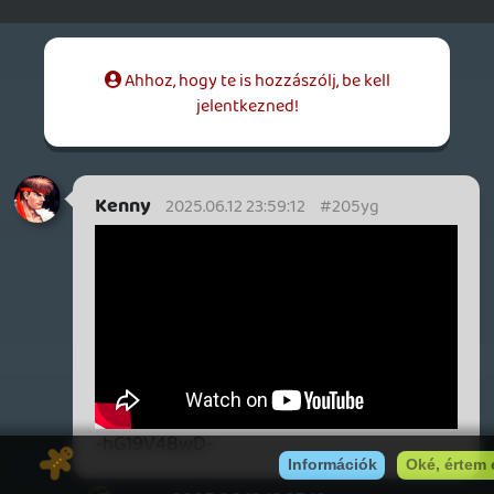
Hát igen, később jön majd a Metroid,
szóval kuka az egész gép így már.
Ex nintendo fan
2025.06.08 16:41:05
Ex nintendo fan
2025.06.08 18:33:14
#205fs
A Digital foundry szerint 30 fps és ps4
level a trailer alapján. Teljesen okés,
lesznek sokkal szarabb portok ismajd lásd
pl a Koeitol Wild Hearts S-t. Az szó szerint
full ronda lett a nagygepes verziókhoz
képest. Persze várható is hogy nem
minden port lesz majd Cyberpunk szintű.
Kenny
2025.06.08 17:15:52
Kenny
2025.06.08 17:15:52
#205f7
Switch-en viszont nem valósulhatott
meg... sztem ilyen PS4 Pro/Xbox One X és
Series S között lesz majd az a port.