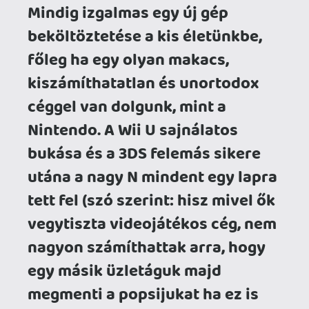
céggel van dolgunk, mint a
Nintendo. A Wii U sajnálatos
bukása és a 3DS felemás sikere
utána a nagy N mindent egy lapra
tett fel (szó szerint: hisz mivel ők
vegytiszta videojátékos cég, nem
nagyon számíthattak arra, hogy
egy másik üzletáguk majd
megmenti a popsijukat ha ez is
bedől), és előálltak a Switch-csel,
na meg a hibrid konzol
koncepciójával. Volt akkoriban
egy olyan tévelmélet, hogy a
handheld géming halott,
felzabálta a mobil géming és az
ötforintos “játéknak”
felmagasztalt applikációk - ezt
igyekezett alátámasztani a 3DS