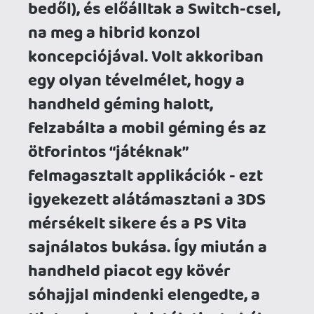
mérsékelt sikere és a PS Vita
sajnálatos bukása. Így miután a
handheld piacot egy kövér
sóhajjal mindenki elengedte, a
Nintendo egy kristálytiszta kék
óceánba hajózott be a Switch-en.
Az eredmény: 150 millió eddigi
eladással simán versenyben van
még a valaha legtöbbet eladott
dedikált videojáték konzol
titulusért a PlayStation 2-vel
(160m) és a Nintendo DS-el (154m)
szemben.
A többi platform holder óvatosan
piszkálgatja bottal a témát, érdemi