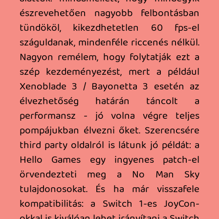
fenti ravaszokhoz, így vagy a karakter
terelgetése lesz nehezebb, vagy random
mód nyomod le az L1 gombot a
mutatóujjaddal. (Mindkettő megtörtént a
gyakorlatban.) Szóval a lapos, szexi design
hátránya, hogy kézben fogva nem
minden műfajhoz passzol majd jól a
leosztás. Sebaj, a dobozban most is ott a
keret a kézbenfogós gamepad módhoz,
illetve a Nintendo Switch 2 Pro
Controller is elérhető azok számára,
akiknek ez az alap egy ilyen masinánál.
Ajánlott továbbá egy külső, minimum
Express kategóriájú SD kártya is a
géphez, mert a 256 GB-s belső memória
hamar be fog telni, pláne, ha migráljuk a
régi gépről az adatainkat.