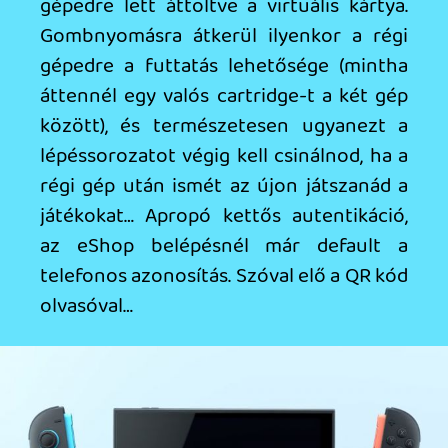
Necroman Mk2
2025.06.12 10:58:50
#205v8
Attól függ, mihez képest. Egy PS5 Pro
mellett tényleg nem az, de egy gaming
mobilhoz visznyítva már igen.
Saya
2025.06.11 14:51:40
Saya
2025.06.11 14:51:40
#205tg
Hmm, azért az a 3.09 TFLOPS dokkova,
illetve 1.72 TFLOPS handheld módban nem
tűnik elsőre annyira acélosnak...
pepimama
2025.06.11 10:31:50
#205s9
KÖSZI a részletes cikket! (valszeg majd
csak a szokásos javított (OLED-es)
kiadásnál csatlakozom kb. 2-3 év múlva 😉
)