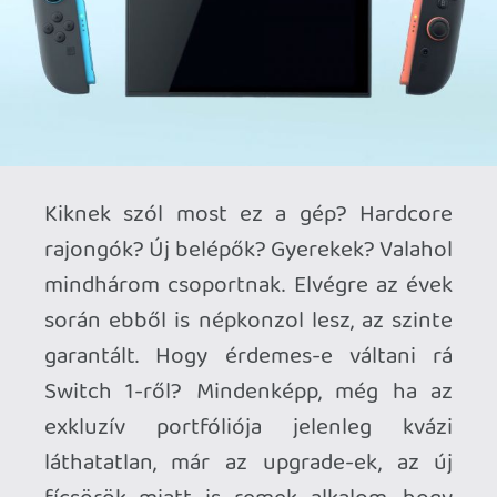
Necroman Mk2
2025.06.10 12:51:34
#205nl
Már a “pixelekkel táncolók” és “lefekvés
előtt a benchmark értékeket párnába
sóhajtók” beszólásokért érdemes volt
elolvasni a cikket, de konzol ismertetőnek
is jó. És ahogy írták előttem is: a Switch 2
egy biztonsági játék, innovációs
kísérletezés helyett a bevállt recept
továbbgondolása, modernebb hardverrel
a gép alatt.
Kíváncsi vagyok, hogy vajon megközelíti-e
majd a Switch 1 eladási sikerét, vagy
megáll valahol 100 millió körül?
Kenny
2025.06.09 14:00:15
#205lk
Még nem kapott upgrade pakkot.
LokkoLori
2025.06.09 10:26:00
mcmacko
2025.06.09 11:09:45
#205kx