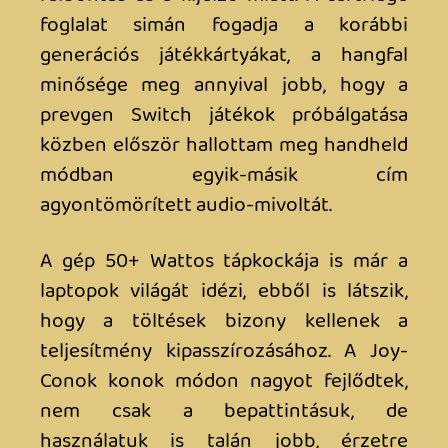
garantált. Hogy érdemes-e váltani rá
Switch 1-ről? Mindenképp, még ha az
exkluzív portfóliója jelenleg kvázi
láthatatlan, már az upgrade-ek, az új
fícsörök miatt is remek alkalom, hogy
lecseréld a régi géped. Hogy valódi
generációváltás-e? Nehéz kérdés, mert
inkább tűnik egy “supercharged
iteration”-nek mint valami tényleges új
dolognak. De 2025-ben talán már nem is
érdemes konzolgenerációkról beszélni.
Amikor még 12 éves gépeket is vidáman
támogatnak, amikor két számozott gép
között PRO verziók jelennek meg, amikor
a tényleges innovációt manapság már
csak a teraFLOPS-ok számolgatásában
lehet mérni, lehet ideje elengedni ezeket
az inerciákat. Ez a konzol talán nem új