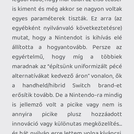
Node most már kellőképp
körbetáncoltam a témát, a premiert
követő tizenkettedik órában felidéztem
az egykoron kicsiny oldalunkon nagyot
ment “ne vásárolj
ittmegott
néha
“ frázist,
majd boldogan bontogattam a
szerencsére tűzőgéppel nem
betámadott
masinámat. Az első
benyomás, hogy “hű de nagy”. Valóban: ha
csak annyi vágyad volt, hogy megkapd a
Switch XL-t, már célba is értél - ezzel a
lendülettel: ezt aztán a legnagyobb
jóindulattal sem fogod zsebkonzolnak
becézni. Vizsgálgatva az
anyaghasználatot, az egésznek sokkal
“prémiumabb” (létezik ilyen szó?) érzete