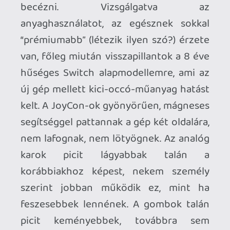
mérleg másik serpenyőjében ott integet
a HDR, a VRR és a 120 Hz-es képfrissítés is.
Az LCD 400-500 nits közötti fényerővel
ragyog, kipróbáltam, a nyári nap sugarai
mellett is élvezhető vizuált nyújt. És hát
az az egy inch-el nagyobb képátló elég
látványosan megdobja a handheld
élményt, bár a káva mérete most sem
elhanyagolható.
Az egér funkció talán a legnagyobb újítás
amit a gép kínál, de sajnos ezt még
érdemben és bő tapasztalatot szerezve
nem tudtam kipróbálni. A dashboard-on
sima kurzorként egyelőre az az érzésem,
hogy nem a legfürgébb mojzi a városban,
de ettől még simán lehet, hogy játékon
belül fluid élményt tud kínálni. (Cserébe a