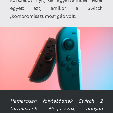
Just Dance 2017
The Legend of Zelda: Breath of the Wild
Skylanders: Imaginators
Super Bomberman R
I Am Setsuna
Tokyo RPG Factory
Shovel Knight: Treasure Trove
Shovel Knight: Specter of Torment
Fast RMX
Emlékszem októberig (Mario Odyssey)
Csak Zeldáztam.
Baka19
2025.06.08 21:41:57
#205jn
Elvileg megjelenik idén a Metroid 4...
Ex nintendo fan
2025.06.08 20:17:10
Ex nintendo fan
2025.06.08 20:17:10
#205j7
Van aki nem ájul mindjárt egy Mario kartol