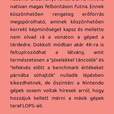
MÁS SZEMSZÖGBŐL
Mit lelt a maci a málnásban?
A Switch 2 nem mindenki számára lesz
ugyanakkora ugrás, mert sokan
befrissítették a gép hosszú életciklusát
menet közben egy Steam Deck-kel. Ami
egyből szemet szúr majd, hogy a gép
nagy, de közel sem olyan testes mint a
Deck. Az anyaghasználat tényleg jobb, de
például a hátrafelé hajtós támasztékot
félsz kimozdítani, nehogy reccsenjen a
töve. Szóval előrelépés, de még mindig
nem high end. Ami kifejezetten üdítő,
hogy a menü és a játékok általános
betöltése gyors, reszponzív, egyszerre
ismerős és egyszerre éles, a nagyobb
felbontás és a kijelző miatt. A cartridge
foglalat simán fogadja a korábbi