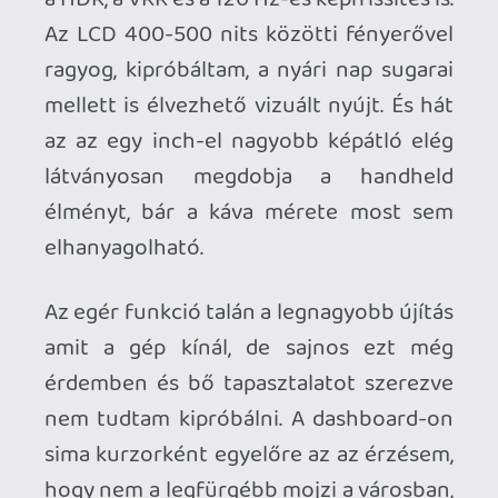
hozzájuk kellett mérni a másik gépek
teraFLOPS-ait.
Ahogy ígérték, a gép visszafelé
kompatibilis a Switch szinte teljes
portfóliójával. A megoldás egyfajta hibrid
keveréke a szoftveres emulációnak és a
hardveres futtatásnak, de remekül
működik. Egyes címekhez már a
megjelenés napján elérhető volt
javításcsomag, ami a régi vason döcögő
kódot ráereszti az új gép plusz
erőforrásaira. A Mario Odyssey-t, 3D
World-öt és a Zelda Link’s Awakeninget
néztem meg. Igazából az utolsó kettőre
voltam kíváncsi, mert a régi vason
rendesen köhögött, prüszkölt a motor
alattuk: mindamellett, hogy mindegyik
észrevehetően nagyobb felbontásban
tündököl, kikezdhetetlen 60 fps-el