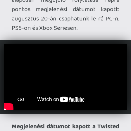
Megjelenési dátumot kapott a Twisted
Tower.
A BioShock ihletésű FPS
augusztus 18-án érkezik PC-re, derül ki a
legújabb trailerből.
Konzolos verziókat kap a Verho – Curse
of Faces.
A King's Field által inspirált
retrografikás akció-RPG július 30-án
PS5-re, Xbox Seriesre és Switch-re is
átköltözik, ezzel párhuzamosan pedig