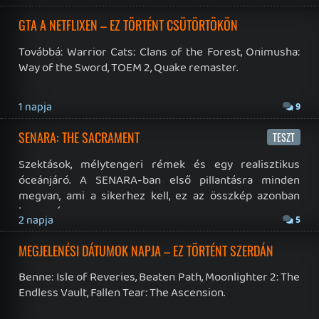
Továbbá: Crazy Taxi: World Tour, Marvel's Spider-Man 2,
Jay and Silent Bob's Joint Venture, Tormented Souls 2,
No More Room in Hell, Slain 2: The Beast Within.
2026.07.29.
1
PLAYSTATION PLUS: AZ AUGUSZTUSI HÁRMAS
Egy vidám indie kaland a megjelenés napján. Zombis
túlélőtúra. Független fejlesztésű horror történet. Ez
várja az előfizetőket a következő hónapban.
2026.07.28.
6
GOD OF WAR: LAUFEY JÖVŐRE – EZ TÖRTÉNT HÉTFŐN (ÉS A
HÉTVÉGÉN)
Továbbá: Final Fantasy XIV: Evercold, S.T.A.L.K.E.R.2: Cost
of Hope, BeastLink.
2026.07.28.
5
XBOX A PC-N: MEGNÉZTÜK MIT TUD A CONKER ÉS A TÖBBI
VISSZAFELÉ KOMPATIBILIS JÁTÉK
Az elmúlt időszak turbulens eseményeit követően egy
kis enyhítő szellőt hozott a levegőbe, mikor a Microsoft
bejelentette, hogy PC-re is kiterjesztik az Xbox Original
2026.07.27.
23
visszafelé kompatibilitást. Lássuk, meddig jutottak...