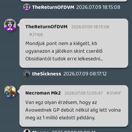
annyira nem adta), mint sokadik Falloutot
gyártani, de elfogadom, ha az MS szerint
üzletileg ez jobb döntés.
Drazse
2026.07.09 09:27:54
Necroman Mk2
2026.07.09 10:02:25
#214g0
De azt én is elismerem, hogy nem lett
kiemelkedő siker.
2026.07.09 10:01:57
#214fz
Az első hónapban a MS állítása szerint
több mint 5 millió játékosa volt. Hogy
ebből mennyi a vásárló és mennyi a GP-s,
azt nem tudni.
Drazse
2026.07.09 09:27:54
Drazse
2026.07.09 09:27:54
#214fi
Fura, úgy emlékszem, az Avowed rosszul
fogyott.