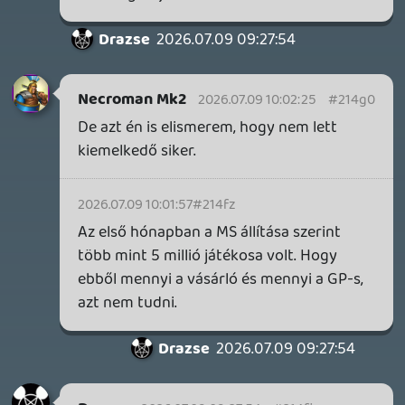
18 órája
4
GTA A NETFLIXEN – EZ TÖRTÉNT CSÜTÖRTÖKÖN
Továbbá: Warrior Cats: Clans of the Forest, Onimusha:
Way of the Sword, TOEM 2, Quake remaster.
1 napja
9
SENARA: THE SACRAMENT
TESZT
Szektások, mélytengeri rémek és egy realisztikus
óceánjáró. A SENARA-ban első pillantásra minden
megvan, ami a sikerhez kell, ez az összkép azonban
becsapós.
2 napja
5
MEGJELENÉSI DÁTUMOK NAPJA – EZ TÖRTÉNT SZERDÁN
Benne: Isle of Reveries, Beaten Path, Moonlighter 2: The
Endless Vault, Fallen Tear: The Ascension.
2 napja
2
CORSAIR CLIPPER PRO MINI 60 - KICSI, DE ERŐS
TESZT