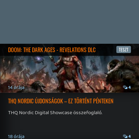
Seasons of Books and Keys, SpeedRunners 2: King of
Speed.
8 napja
86
NBA: THE RUN
TESZT
9 napja
6
WUCHANG ÉS CROC VISSZATÉRÉS – EZ TÖRTÉNT SZERDÁN
Továbbá: Xbox üzleti jelentés, The Eventide, 1666:
Amsterdam, Thimbleweed Park 2, Pokémon Pokopia,
Lost & Found: A This Bed We Made Story, Stupid Never
Dies.
9 napja
3
SPLATOON RAIDERS
TESZT
2026.07.29.
12
CAPCOM-ELADÁSOK ÉS NIOH 3 DLC-TRAILER – EZ TÖRTÉNT
KEDDEN