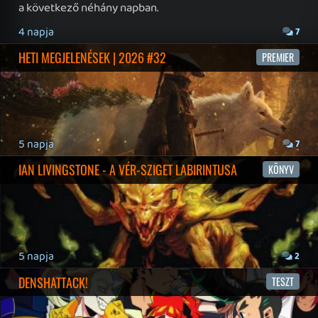
Impresszum
|
Hirdetési ajánlatunk
|
Felhasználási feltételek
|
Adatvédelmi elveink
|
Sütik
Hírek
|
Cikkek
|
Podcastok
|
Blogok
|
Gaming Fórum
|
Offtopic Fórum
RSS
|
Blog RSS
|
Podcast RSS
|
Instagram
|
Youtube
|
Facebook
|
Twitter
|
Patreon