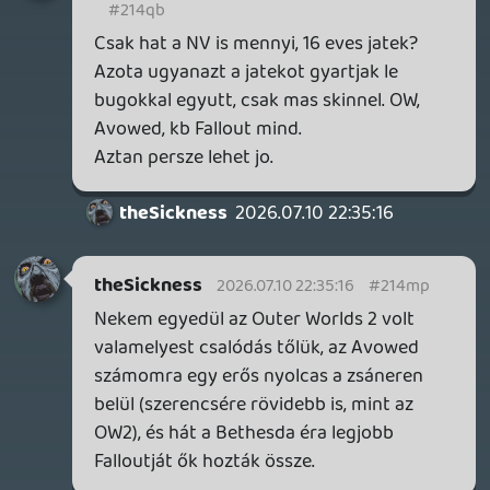
Drazse
2026.07.09 10:18:59
Drazse
2026.07.09 10:18:59
#214g8
A Fallout nagyon megy most a sorozat
miatt, szóval fast trackelni egy új
projektet szerintem ésszerű döntés.
Inkább azon húztam fel a szemöldököm,
hogy az Avowed kapott egy második
esélyt.
Plasma
2026.07.09 10:09:41
Plasma
2026.07.09 10:09:41
#214g4
Az Obsidian alapból inkább niche címeket
csinál, ráadásul az Avowed még új IP is
volt, és GP-ben debütált. Elég kevés esélye
volt sikeresnek lenni.
Szerintem több értelme lenne a TOW
univerzumot tovább bővíteni (bár a
második rész hangulatváltása nekem