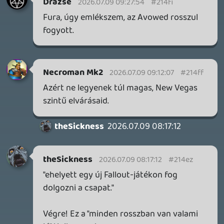
3 napja
5
FIRE EMBLEM: FORTUNE'S WEAVE DIRECT, MAFIA: THE OLD
COUNTRY DLC – EZ TÖRTÉNT KEDDEN
Továbbá: Crimson Moon, The Walking Dead: Streets of
Survival, Endless Legend II.
3 napja
4
GAME PASS: AUGUSZTUS ELSŐ HETEI
A Beast of Reincarnation premier árnyékában ezúttal
inkább a Premium előfizetők könyvtára növekedik majd
a következő néhány napban.
4 napja
7
HETI MEGJELENÉSEK | 2026 #32
PREMIER