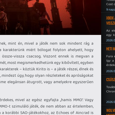
Cost o
9 napj
XBOX 
VISSZ
Az el
egy k
Micros
2026.0
nek, mint én, mivel a játék nem sok mindent rág a
Xbox 
meddig
HETI 
a karakterünk miért bólogat folyton ahelyett, hogy
 össze-vissza csacsog. Viszont ennek is megvan a
Fura 
így a
animét, most megismerkedhetünk egy kibővített, egyben
érdeke
karakterek – köztük Kirito is – a játék részei, élnek és
a Xeno
2026.0
éppen
k, mindezt úgy, hogy olyan részleteket és apróságokat
CSÚSZ
ime elegánsan átugrott, vagy amelyekre egyszerűen
Tová
Chroni
érdekes, mivel az egész egyfajta „hamis MMO”. Vagy
2026.0
MO-t szimuláló játék, de nem abban az értelemben,
WOLVER
 a korábbi SAO-játékokhoz, az Echoes of Aincrad is