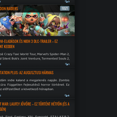
a
3
OON RAIDERS
TESZT
a
12
M-ELADÁSOK ÉS NIOH 3 DLC-TRAILER – EZ
NT KEDDEN
á: Crazy Taxi: World Tour, Marvel's Spider-Man 2,
d Silent Bob's Joint Venture, Tormented Souls 2,
e Room in Hell, Slain 2: The Beast Within.
a
1
TATION PLUS: AZ AUGUSZTUSI HÁRMAS
idám indie kaland a megjelenés napján. Zombis
túra. Független fejlesztésű horror történet. Ez
az előfizetőket a következő hónapban.
a
6
F WAR: LAUFEY JÖVŐRE – EZ TÖRTÉNT HÉTFŐN (ÉS A
GÉN)
á: Final Fantasy XIV: Evercold, S.T.A.L.K.E.R.2: