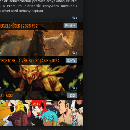
st of Reincarnation premier árnyékában ezúttal
b a Premium előfizetők könyvtára növekedik
a következő néhány napban.
a
7
MEGJELENÉSEK | 2026 #32
PREMIER
a
7
IVINGSTONE - A VÉR-SZIGET LABIRINTUSA
KÖNYV
a
2
ATTACK!
TESZT
a
9