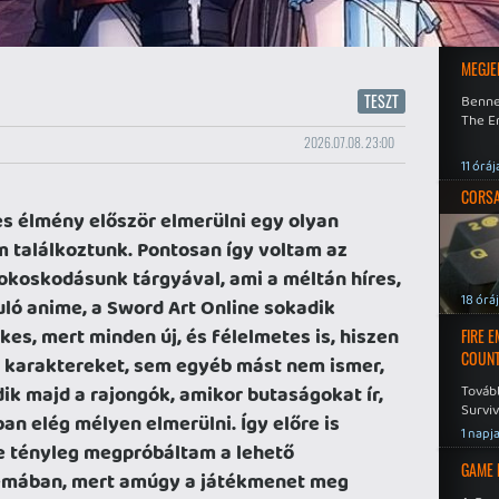
MEGJE
TESZT
Benne
The En
2026.07.08. 23:00
11 óráj
CORSAI
s élmény először elmerülni egy olyan
 találkoztunk. Pontosan így voltam az
 okoskodásunk tárgyával, ami a méltán híres,
18 órá
uló anime, a Sword Art Online sokadik
kes, mert minden új, és félelmetes is, hiszen
FIRE 
COUNT
a karaktereket, sem egyéb mást nem ismer,
dik majd a rajongók, amikor butaságokat ír,
Továb
Surviv
n elég mélyen elmerülni. Így előre is
1 napj
de tényleg megpróbáltam a lehető
GAME 
émában, mert amúgy a játékmenet meg