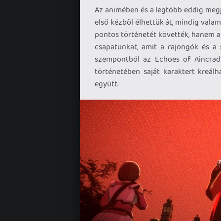
Az animében és a legtöbb eddig megjel
első kézből élhettük át, mindig vala
pontos történetét követték, hanem a
csapatunkat, amit a rajongók és a
szempontból az Echoes of Aincrad 
történetében saját karaktert kreál
együtt.