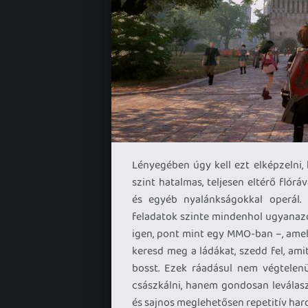
Lényegében úgy kell ezt elképzelni,
szint hatalmas, teljesen eltérő flórá
és egyéb nyalánkságokkal operál. 
feladatok szinte mindenhol ugyanazo
igen, pont mint egy MMO-ban –, amel
keresd meg a ládákat, szedd fel, ami
bosst. Ezek ráadásul nem végtelenül
császkálni, hanem gondosan leválasz
és sajnos meglehetősen repetitív har