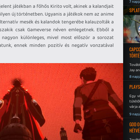
7 napj
ent játékban a főhős Kirito volt, akinek a kalandjait
SPLAT
milyen új történetben. Ugyanis a játékok nem az anime
lternatív mesék és kalandok tengerébe kalauzolták a
 szakik csak Gameverse néven emlegetnek. Ebből a
nagyon különleges, mivel most először a sorozat
8 napj
hatunk, ennek minden pozitív és negatív vonzatával
CAPCO
TÖRTÉ
Tovább
Jay an
No Mor
8 napj
PLAYS
Egy v
túlélő
várja 
9 napj
GOD O
HÉTVÉ
Tovább