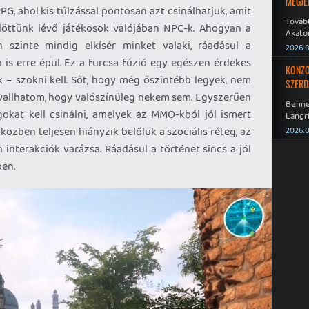
MEGJE
G, ahol kis túlzással pontosan azt csinálhatjuk, amit
Tovább
öttünk lévő játékosok valójában NPC-k. Ahogyan a
Akato
n szinte mindig elkísér minket valaki, ráadásul a
Sombr
2026.0
is erre épül. Ez a furcsa fúzió egy egészen érdekes
KONZO
k – szokni kell. Sőt, hogy még őszintébb legyek, nem
SZERD
evallhatom, hogy valószínűleg nekem sem. Egyszerűen
Benne
okat kell csinálni, amelyek az MMO-kból jól ismert
Langri
Point 
közben teljesen hiányzik belőlük a szociális réteg, az
2026.0
 interakciók varázsa. Ráadásul a történet sincs a jól
ben.