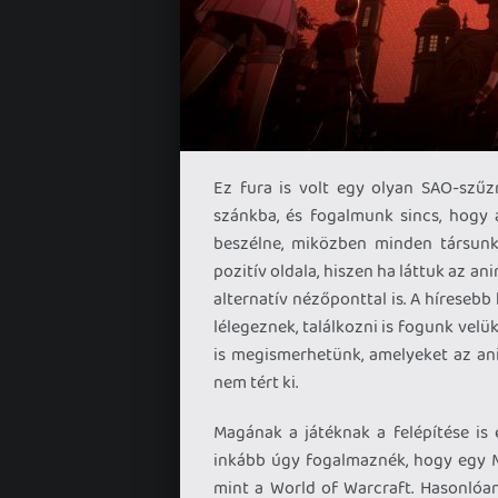
Ez fura is volt egy olyan SAO-szűz
szánkba, és fogalmunk sincs, hogy 
beszélne, miközben minden társunk
pozitív oldala, hiszen ha láttuk az 
alternatív nézőponttal is. A híresebb 
lélegeznek, találkozni is fogunk velü
is megismerhetünk, amelyeket az an
nem tért ki.
Magának a játéknak a felépítése is 
inkább úgy fogalmaznék, hogy egy M
mint a World of Warcraft. Hasonlóan