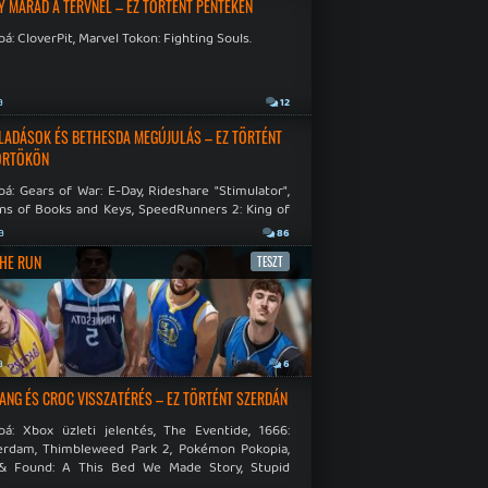
Y MARAD A TERVNÉL – EZ TÖRTÉNT PÉNTEKEN
á: CloverPit, Marvel Tokon: Fighting Souls.
a
12
LADÁSOK ÉS BETHESDA MEGÚJULÁS – EZ TÖRTÉNT
ÖRTÖKÖN
á: Gears of War: E-Day, Rideshare "Stimulator",
ns of Books and Keys, SpeedRunners 2: King of
.
a
86
THE RUN
TESZT
a
6
NG ÉS CROC VISSZATÉRÉS – EZ TÖRTÉNT SZERDÁN
bá: Xbox üzleti jelentés, The Eventide, 1666:
rdam, Thimbleweed Park 2, Pokémon Pokopia,
& Found: A This Bed We Made Story, Stupid
 Dies.