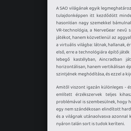
A SAO világának egyik legmeghatároz
tulajdonképpen itt kezdődött minde
hasonlóan nagy szemekkel bámulnak e
VR-technológia, a NerveGear nevű s
játékot, hanem közvetlenül az aggyal
a virtuális világba: látnak, hallanak
első, erre a technológiára építő ját
lebegő kastélyban, Aincradban j
horizontálisan, hanem vertikálisan ép
szintjének meghódítása, és ezzel a kij
Amitől viszont igazán különleges - és
említett érzékszervek teljes kiha
problémával is szembesülnek, hogy h
egy nem szándékosan elindított hard
és a világnak utánaolvasva azonnal 
nyáron talán sort is tudok keríteni.