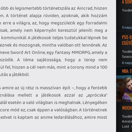
A SON
óbb és legismertebb történetszála az Aincrad, hiszen
Tovább
n. A történet alapja röviden, azoknak, akik hozzám
rre a világra, az, hogy megszületik egy forradalmi
5 napj
isak, amely nem képernyőn keresztül jeleníti meg a
PS5-E
 kommunikál. A játékosok teljes tudatukkal lépnek be
CSÜT
, éreznek és mozognak, mintha valóban ott lennének. Az
Tovább
ék neve Sword Art Online, egy fantasy MMORPG, amely a
Seaso
átszódik. A téma sajátossága, hogy a terep nem
Speed
6 napj
ül fel, hiszen a cél nem más, mint a torony mind a 100
NBA: 
utás a játékból.
 amire az új rész is masszívan épít –, hogy a fentebb
sználása mellett a játékosok azzal az „aprócska”
7 napj
alál esetén a való világban is meghalnak. Lényegében
WUCHA
core mód ez, csak éppen a valóságban. A történetnek
Továb
kedvet is kaptam az anime ledarálásához, amire most
Amste
Lost 
Never