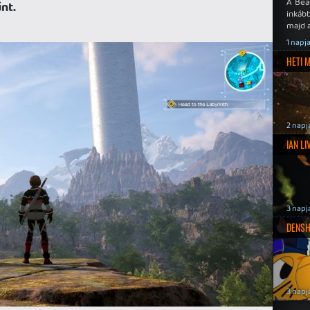
A Bea
nt.
inkáb
majd 
1 napj
HETI 
2 napj
IAN L
3 napj
DENSH
3 napj