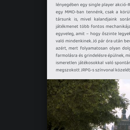
lényegében egy single player akció-RP
egy MMO-ban tennénk, csak a körül
társunk is, mivel kalandjaink sorá
játékmenet több fontos mechanikája 
egyveleg, amit – hogy őszinte legye
való mindenkinek. Jó pár óra után b
azért, mert folyamatosan olyan dolg
farmolásra és grindelésre épülnek, mi
ismeretlen játékosokkal való spontán
megszokott JRPG-s színvonal közelé