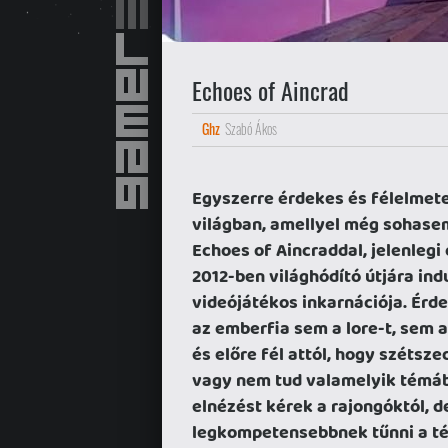
Echoes of Aincrad
Ghz
Szabó Ákos
Egyszerre érdekes és félelmete
világban, amellyel még sohasem
Echoes of Aincraddal, jelenlegi
2012-ben világhódító útjára ind
videójátékos inkarnációja. Érde
az emberfia sem a lore-t, sem 
és előre fél attól, hogy szétsze
vagy nem tud valamelyik témába
elnézést kérek a rajongóktól, 
legkompetensebbnek tűnni a t