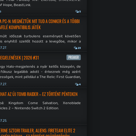
f Hope, BeastLink.
a
5
A PC-N: MEGNÉZTÜK MIT TUD A CONKER ÉS A TÖBBI
AFELÉ KOMPATIBILIS JÁTÉK
múlt időszak turbulens eseményeit követően
is enyhítő szellőt hozott a levegőbe, mikor a
oft bejelentette, hogy PC-re is kiterjesztik az
7.27.
23
Original visszafelé kompatibilitást. Lássuk,
 jutottak...
MEGJELENÉSEK | 2026 #31
PREMIER
egy Halo-megjelenés a nyár kellős közepén, de
 fókusz legalább adott - érkeznek még azért
sségek, mint például a The Relic: First Guardian,
blade Chronicles 2 és a Dispatch új átiratai vagy
7.27.
4
 a Mistfall Hunter
HAT AZ ÚJ TOMB RAIDER – EZ TÖRTÉNT PÉNTEKEN
bbá: Kingdom Come Salvation, Xenoblade
cles 2 – Nintendo Switch 2 Edition.
7.25.
INE SZTORI TRAILER, ALIENS: FIRETEAM ELITE 2