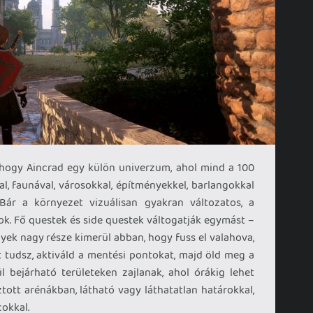
 hogy Aincrad egy külön univerzum, ahol mind a 100
val, faunával, városokkal, építményekkel, barlangokkal
Bár a környezet vizuálisan gyakran változatos, a
k. Fő questek és side questek váltogatják egymást –
yek nagy része kimerül abban, hogy fuss el valahova,
t tudsz, aktiváld a mentési pontokat, majd öld meg a
 bejárható területeken zajlanak, ahol órákig lehet
tott arénákban, látható vagy láthatatlan határokkal,
cokkal.