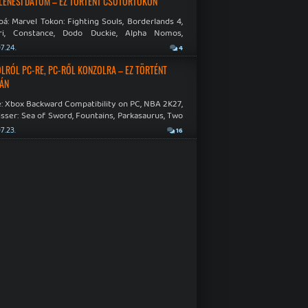
LENÉSI DÁTUM – EZ TÖRTÉNT CSÜTÖRTÖKÖN
á: Marvel Tokon: Fighting Souls, Borderlands 4,
ri, Constance, Dodo Duckie, Alpha Nomos,
as: Negative Frames.
7.24.
4
LRÓL PC-RE, PC-RŐL KONZOLRA – EZ TÖRTÉNT
ÁN
: Xbox Backward Compatibility on PC, NBA 2K27,
sser: Sea of Sword, Fountains, Parkasaurus, Two
Hospital: Full Health Collection.
7.23.
16