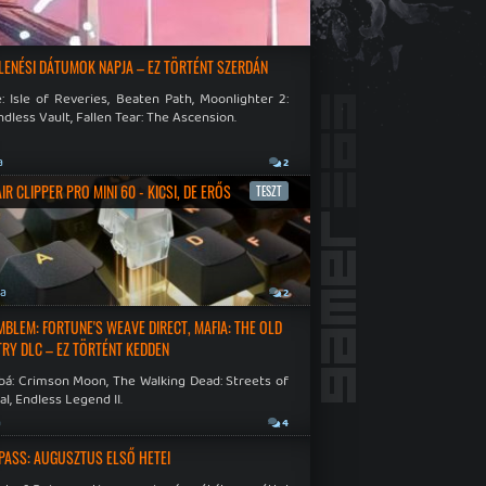
LENÉSI DÁTUMOK NAPJA – EZ TÖRTÉNT SZERDÁN
: Isle of Reveries, Beaten Path, Moonlighter 2:
dless Vault, Fallen Tear: The Ascension.
a
2
R CLIPPER PRO MINI 60 - KICSI, DE ERŐS
TESZT
ja
2
EMBLEM: FORTUNE'S WEAVE DIRECT, MAFIA: THE OLD
RY DLC – EZ TÖRTÉNT KEDDEN
bá: Crimson Moon, The Walking Dead: Streets of
al, Endless Legend II.
a
4
PASS: AUGUSZTUS ELSŐ HETEI