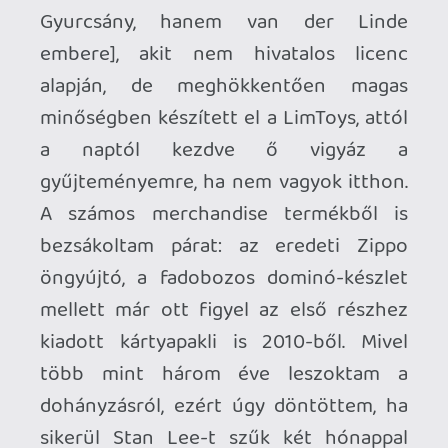
A Rockstar másik sorozata is helyet
kapott a jobb felső ficakban, a két
legutóbbi epizód különleges kiadásai
mellé (vagyis inkább alá-fölé) jövőre talán
felkerülhet a VI doboza is? Vajon a IV