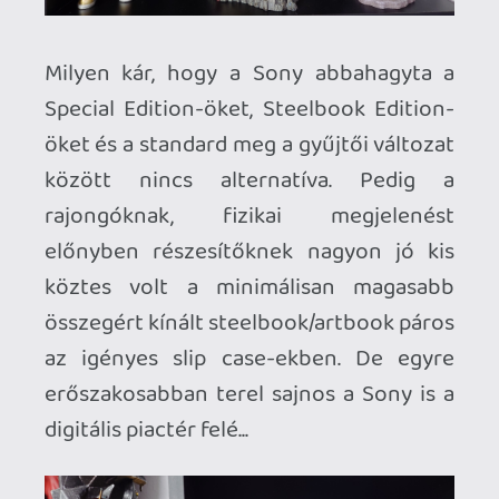
Ha már LEGO, akkor pont kapóra jött ez a
tetszetős Tallneck, mivel egyik Horizon
gyűjtői változatának figurája sem
tetszett különösebben, de a "Totaku"
Aloy mellé vágytam valami eredetire, ami
nem bomlik le legalább a XXX. századig.