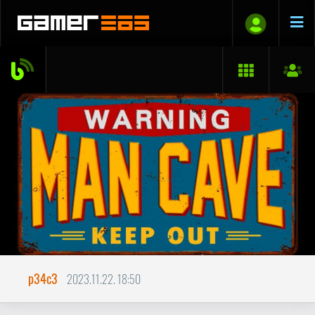
p34c3
2023.11.22. 18:50
Én kicsi gamer sarkom
Az új lakásban sikerült egy