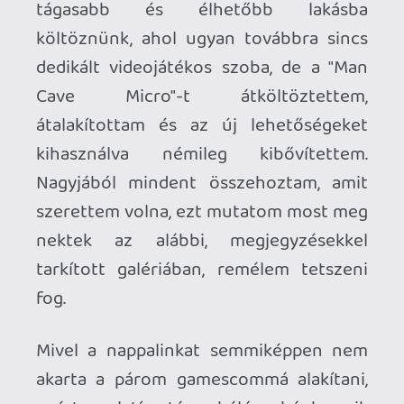
tarkított galériában, remélem tetszeni
fog.
Mivel a nappalinkat semmiképpen nem
akarta a párom gamescommá alakítani,
ezért a relatíve tágas hálószobánk egyik
szeglete elfogadható kompromisszum
volt mindenki számára. Egy kicsit tartott
tőle, milyen lesz szörnyekkel ébredni, de
voltam olyan kedves, hogy az általa
legkevésbé favorizált Doom Collector's
Edition Revenant-ját egy másik rajongó
gondjaira bíztam. Kifejezetten örült a
tökéletes hely megtalálásának: a
folyosóról benézve a nyitott ajtón nem
látszik semmi, csupán egy teljesen
"normális" hálószoba ággyal,
éjjeliszekrényekkel, komóddal. A
földszinti lakás egy gyönyörű helyen