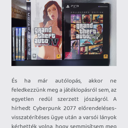
vajon Ueda mester miben mesterkedhet
manapság? Esetleg látunk a Game
Awards-on idén valamit tőle vagy Ken
Levine Judas-ából új képsorokat?
Milyen kár, hogy a Sony abbahagyta a
Special Edition-öket, Steelbook Edition-
öket és a standard meg a gyűjtői változat