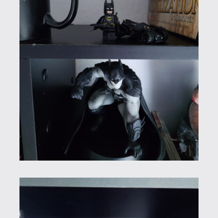
Ha valaki megkérdezné tőlem, hogy
gyűjtőnek tartom-e magam, akkor
határozott nem a válaszom. Egy átlagos
mai játékos vagy egy kívülálló számára
annak tűnhetek, valójában ennek a
hobbinak ilyen szerény szinten nem sok
köze van a klasszikus értelemben vett
gyűjtéshez, igaz magához a játszáshoz, a
gaminghez sem. Egy hardcore játékosnak
ugyanúgy semmi szüksége nincs ezekre
a "kacatokra", mint ahogyan egyetlen
fénykard vagy figura nélkül is lehet valaki
feketeöves Star Wars-
rajongó/függő/szakértő. Az én
szememben az igazi gyűjtők általában
bontatlan és makulátlan állapotban őrzik
meg a játékokat, gyűjtői változatokat,