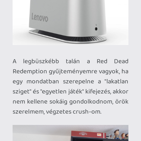
M1873, ismertebb nevén Peacemaker)
replikát, amelyet az Amerikába
kivándorolt német gravírozóművész,
Cuno Helfricht keze munkája díszít. Majd
50 évig vezette Samuel Colt
manufaktúrájának gravírozó műhelyét, a
maga korában egyfajta
státuszszimbólum volt a gravírozott Colt,
a századforduló "iPhone 15 Pro Max"-a.