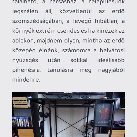
A mindenbe a gaming is beletartozik,
jöjjenek tehát szép sorjában a vasak!
Sony fronton a standardnak tekinthető
PlayStation 5 mellett egy PlayStation 3
Super Slim van még tartalékosként
csatarendbe állítva, időhiány miatt szinte
csak papíron létező retro-éhségem
csillapítására, így nagyjából 17 évet tudok
visszaugrani Sony-időben a HD korszak
kezdetéig, ennél távolabbra nem hiszem,
hogy valaha vágynék, vagy arra ott van az
emuláció.