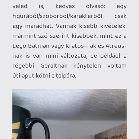
gyöngyszemeként, de úgy érzem, előbb-
utóbb a falon fog kikötni ez a zsivány
ereklye.