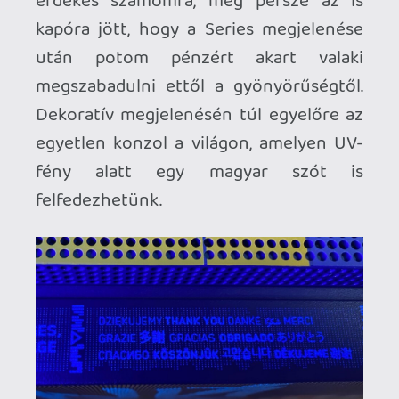
A legbüszkébb talán a Red Dead
Redemption gyűjteményemre vagyok, ha
egy mondatban szerepelne a "lakatlan
sziget" és "egyetlen játék" kifejezés, akkor
nem kellene sokáig gondolkodnom, örök
szerelmem, végzetes crush-om.