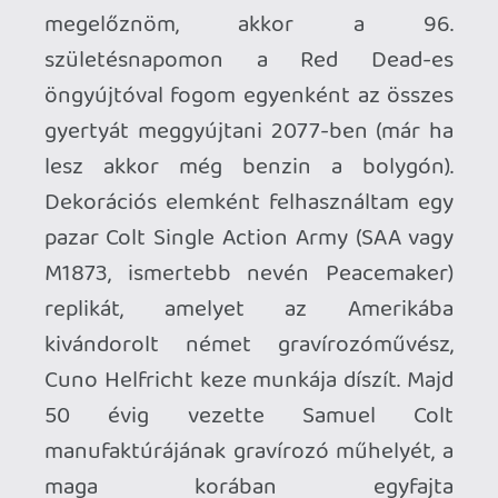
széfje és az V pénzszállító zsákja után
maradnak ezen a vonalon? Ti értitek
miért jut eszébe mindenről a pénz a
Rockstar Games-nek, ha a GTA-ról van
szó?
És ha már autólopás, akkor ne
feledkezzünk meg a játéklopásról sem, az