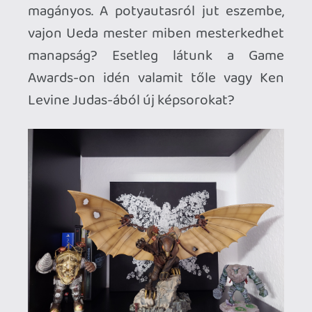
szobákban kellene mérni a helyet, ha
nem húznám be a kéziféket. És akkor
még az újrakiadásokról, remasterekről,
remake-ekről egy szó sem esett. Sokan
nem is gondolnák, de például a
rivaldafényből régen kikerült Bioshock
relikviákkal, szobrokkal és egyéb
jóságokkal is simán telíteni lehetne
mindhárom polcomat. Oké tudom, egy
Star Wars vagy Lego (esetleg Lego Star
Wars) rajongó erre csak annyit mondana,
hogy "Fogd meg a söröm!".