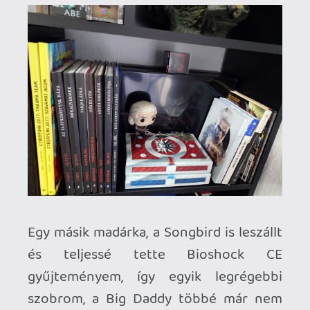
Információk
Oké, értem és elfogadom!
Kénytelen vagyok alkalmazni ezt a
szabályt, hiszen a népszerű IP-k - mint az
Assassin's Creed, a The Witcher vagy a
The Last of Us - köré települt hatalmas
merchandise-ipar olyan mennyiségű
figurát és egyéb gyűjtögtenivalót ont ki
magából, hogy nem polcokban, hanem