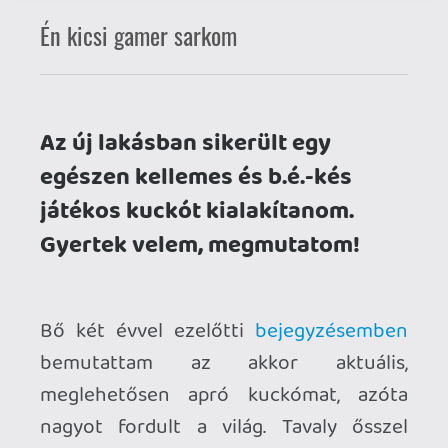
egészen kellemes és b.é.-kés
játékos kuckót kialakítanom.
Gyertek velem, megmutatom!
Bő két évvel ezelőtti
bejegyzésemben
bemutattam az akkor aktuális,
meglehetősen apró kuckómat, azóta
nagyot fordult a világ. Tavaly ősszel
tágasabb és élhetőbb lakásba
költöznünk, ahol ugyan továbbra sincs
dedikált videojátékos szoba, de a "Man
Cave Micro"-t átköltöztettem,
átalakítottam és az új lehetőségeket
kihasználva némileg kibővítettem.
Nagyjából mindent összehoztam, amit
szerettem volna, ezt mutatom most meg
nektek az alábbi, megjegyzésekkel