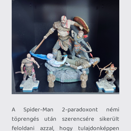
figurákat az utókornak...és sokkal
közelebb állnak a befektető, mint a kocka
definíciójához.
Azóta szerettem volna részese lenni
ennek a klubnak, mióta 2010-ben
születésnapomra megkaptam az akkori
barátnőmtől (aki egyben a mostani
feleségem) a Splinter Cell Conviction
gyűjtői változatát, de akár még korábbra
is visszamehetnénk, amikor csak álom
volt az eredeti játékok birtoklása és
csupán a kirakatban csodáltam a
StarCraft vagy a Diablo II "hatalmas"
dobozát. Képtelen vagyok
befektetésként tekinteni rájuk, hát ki az
aki ezt az atomcuki Astro Bot-ot egy
teljes napnál tovább bírja nem
kibontani?