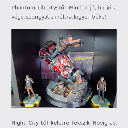
Mivel mind az ezen hobbira fordítható
keret, mind a felhasználható tér véges és
szándékosan korlátozott, ezért van egy
íratlan szabályom. Ami most veszti el
éppen ezt a jellegét, mert megosztom
veled is, kedves olvasó: egy
figurából/szoborból/karakterből csak
egy maradhat. Vannak kisebb kivételek,
mármint szó szerint kisebbek, mint ez a
Lego Batman vagy Kratos-nak és Atreus-
nak is van mini-változata, de például a
régebbi Geraltnak kénytelen voltam
útilaput kötni a talpára.