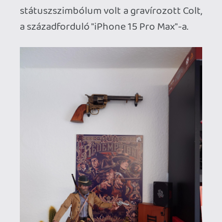
egyetlen redül szerzett jószágról. A
hírhedt Cyberpunk 2077 előrendeléses-
visszatérítéses ügye után a varsói lányok
kérhették volna, hogy semmisítsem meg
ezt a lélegzetelállítóan gyönyörű V
szobrot és küldjem el nekik a Braindance
felvételt bizonyítékként, de voltak olyan
jó fejek, hogy megtarthattam. Majd'
másfél évvel később nagyjából
megközelítették az eredeti ígéreteket a
jelen generációs konzolportokkal, a
2022-es Év Játéka számomra csont
nélkül a Cyberpunk 2077 lett. A
megbocsájtás jeleként és a jófejség
viszonzásaként azóta becsúszott pár
cumó: képregény, könyv, baseball-sapi,
mini-figurák, Xbox, és hamarosan érkezik
természetesen az áltimét edisön is
Phantom Libertystől. Minden jó, ha jó a