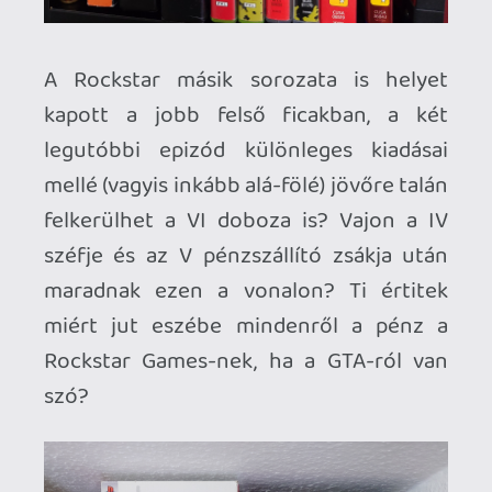
Egy másik madárka, a Songbird is leszállt
és teljessé tette Bioshock CE
gyűjteményem, így egyik legrégebbi
szobrom, a Big Daddy többé már nem
magányos. A potyautasról jut eszembe,