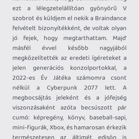
között nincs alternatíva. Pedig a
rajongóknak, fizikai megjelenést
előnyben részesítőknek nagyon jó kis
köztes volt a minimálisan magasabb
összegért kínált steelbook/artbook páros
az igényes slip case-ekben. De egyre
erőszakosabban terel sajnos a Sony is a
digitális piactér felé...