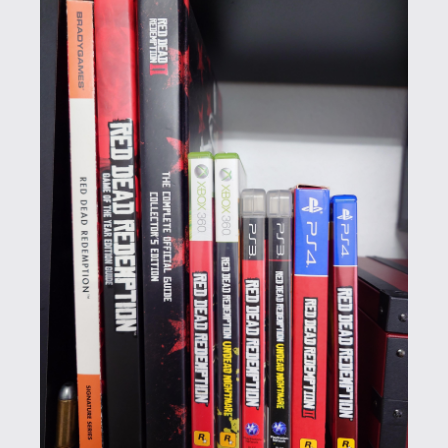
Edition-t, ami ráadásul "One X Enhanced"
frissítést is kapott, így 4K-ban a Red Dead
Redemption első részéhez hasonlóan
mature-ként is indulhat némi
engedménnyel a teen kategóriában.