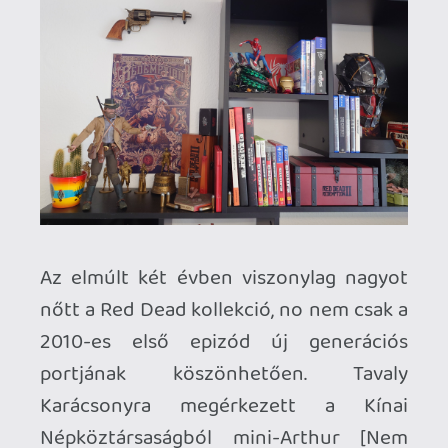
A könyvtár is bővült, az első rész normál
és a második rész keményfedeles guide-
jai mellé felkerült végre a polcra a piszok
ritka Game of the Year Edition Guide is,
nagy szerencsém volt vele, általában
kisebb vagyonokért cserél gazdát ez a
kiadás.