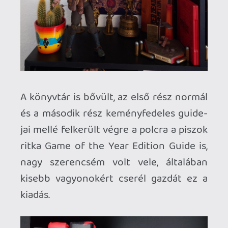
vége, spongyát a múltra, legyen béke!
Night City-től keletre fekszik Novigrad,
Geralt von Riva ott szeretgeti a
griffmadárt. A Witcher-kollekció is
gyarapodott valamicskét, az évekkel
ezelőtt kinézett ultra-sérülékeny, de
csodálatos Wild Hunt CE mellett
megcsíptem az Assassins of Kings Dark