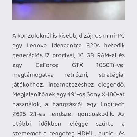
Az elmúlt két évben viszonylag nagyot
nőtt a Red Dead kollekció, no nem csak a
2010-es első epizód új generációs
portjának köszönhetően. Tavaly
Karácsonyra megérkezett a Kínai
Népköztársaságból mini-Arthur [Nem
Gyurcsány, hanem van der Linde
embere], akit nem hivatalos licenc