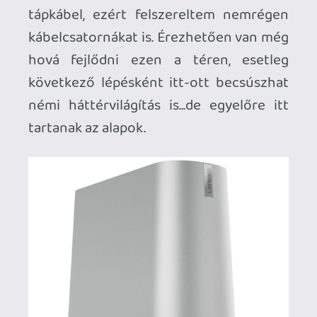
alapján, de meghökkentően magas
minőségben készített el a LimToys, attól
a naptól kezdve ő vigyáz a
gyűjteményemre, ha nem vagyok itthon.
A számos merchandise termékből is
bezsákoltam párat: az eredeti Zippo
öngyújtó, a fadobozos dominó-készlet
mellett már ott figyel az első részhez
kiadott kártyapakli is 2010-ből. Mivel
több mint három éve leszoktam a
dohányzásról, ezért úgy döntöttem, ha
sikerül Stan Lee-t szűk két hónappal
megelőznöm, akkor a 96.
születésnapomon a Red Dead-es
öngyújtóval fogom egyenként az összes
gyertyát meggyújtani 2077-ben (már ha
lesz akkor még benzin a bolygón).
Dekorációs elemként felhasználtam egy
pazar Colt Single Action Army (SAA vagy