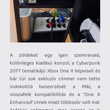
A konzoloknál is kisebb, dizájnos mini-PC
egy Lenovo Ideacentre 620s hetedik
generációs i7 procival, 16 GB RAM-al és
egy GeForce GTX 1050Ti-vel
megtámogatva retrózni, stratégiai
játékokhoz, internetezéshez elegendő.
Megjelenítőnek egy 49"-os Sony XH80-at
használok, a hangzásról egy Logitech
Z625 2.1-es rendszer gondoskodik. Az
utóbbi időkben eléggé szúrta a
szememet a rengeteg HDMI-, audio- és
tápkábel, ezért felszereltem nemrégen
kábelcsatornákat is. Érezhetően van még
hová fejlődni ezen a téren, esetleg
következő lépésként itt-ott becsúszhat
némi háttérvilágítás is...de egyelőre itt
tartanak az alapok.