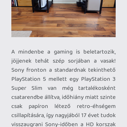
A zöldeket egy igen szemrevaló,
különleges kiadású konzol, a Cyberpunk
2077 tematikájú Xbox One X képviseli és
bár túl sok exkluzív címmel nem tette
indokolttá beszerzését a Miki, a
visszafelé kompatibilitás és a "One X