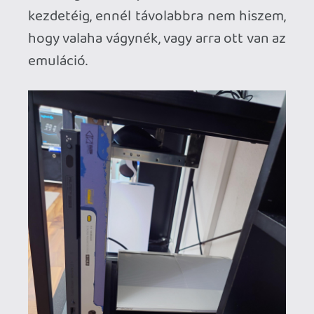
Enhanced" címek miatt többször volt már
érdekes számomra, meg persze az is
kapóra jött, hogy a Series megjelenése
után potom pénzért akart valaki
megszabadulni ettől a gyönyörűségtől.
Dekoratív megjelenésén túl egyelőre az
egyetlen konzol a világon, amelyen UV-
fény alatt egy magyar szót is
felfedezhetünk.