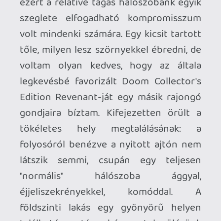
található, a társasház a településünk
legszélén áll, közvetlenül az erdő
szomszédságában, a levegő hibátlan, a
környék extrém csendes és ha kinézek az
ablakon, majdnem olyan, mintha az erdő
közepén élnénk, számomra a belvárosi
nyüzsgés után sokkal ideálisabb
pihenésre, tanulásra meg nagyjából
mindenre.