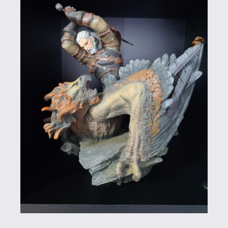
A Spider-Man 2-paradoxont némi
töprengés után szerencsére sikerült
feloldani azzal, hogy tulajdonképpen
Venom figuráról van szó, Peter és Miles
csak díszítő elemek, így maradhat az első
is.