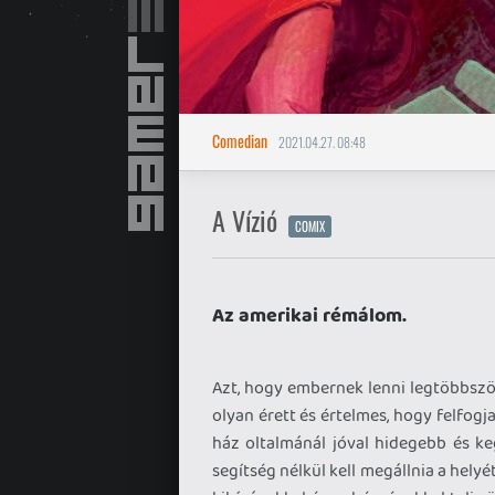
Comedian
2021.04.27. 08:48
A Vízió
COMIX
Az amerikai rémálom.
Azt, hogy embernek lenni legtöbbszö
olyan érett és értelmes, hogy felfogja
ház oltalmánál jóval hidegebb és k
segítség nélkül kell megállnia a helyét