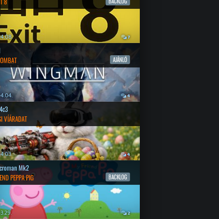
T 8
BACKLOG
4.08.
7
l
COMBAT
AJÁNLÓ
4.04.
4
4c3
SI VÍÁRADAT
4.03.
4
croman Mk2
END PEPPA PIG
BACKLOG
3.29.
2