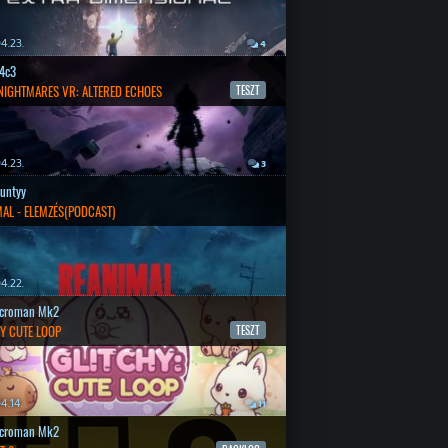
4.23.
4
4c3
 NIGHTMARES VR: ALTERED ECHOES
TESZT
4.23.
3
untyy
AL - ELEMZÉS(PODCAST)
4.22.
croman Mk2
Y CUTE LOOP
TESZT
4.14.
11
croman Mk2