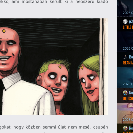
ékkő, ami mostanában került ki a népszerű kiadó
2026.0
p3
LITTLE
2026.0
Bo
REANIM
2026.0
Ne
GLITCH
2026.0
lagokat, hogy közben semmi újat nem mesél, csupán
Ne