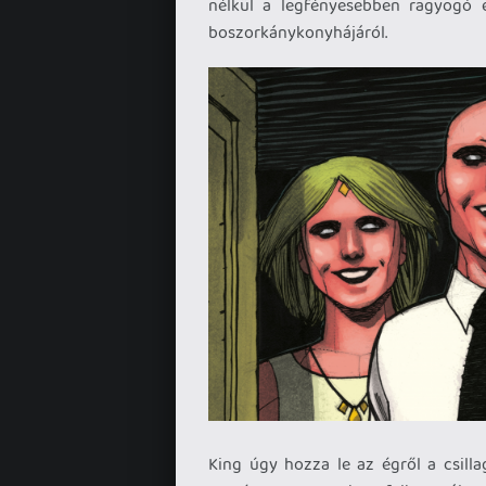
nélkül a legfényesebben ragyogó 
boszorkánykonyhájáról.
King úgy hozza le az égről a csil