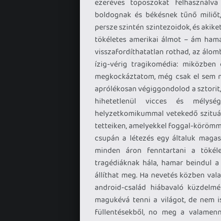
ezeréves toposzokat felhasználva
boldognak és békésnek tűnő miliőt,
persze szintén szintezoidok, és akike
tökéletes amerikai álmot – ám hamar
visszafordíthatatlan rothad, az álo
ízig-vérig tragikomédia: miközben 
megkockáztatom, még csak el sem mo
aprólékosan végiggondolod a sztorit,
hihetetlenül vicces és mélysé
helyzetkomikummal vetekedő szituác
tetteiken, amelyekkel foggal-körömm
csupán a létezés egy általuk magasa
minden áron fenntartani a tökéle
tragédiáknak hála, hamar beindul 
állíthat meg. Ha nevetés közben vala
android-család hiábavaló küzdelm
magukévá tenni a világot, de nem i
füllentésekből, no meg a valamenn