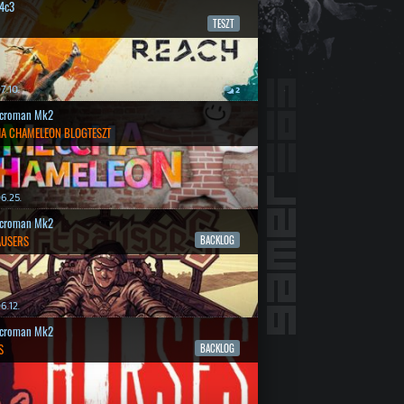
4c3
TESZT
7.10.
2
croman Mk2
A CHAMELEON BLOGTESZT
6.25.
croman Mk2
AUSERS
BACKLOG
6.12.
croman Mk2
S
BACKLOG