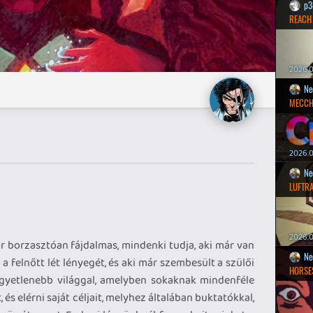
p3
REACH
2026.0
Ne
MECCH
2026.0
Ne
LUFTR
2026.0
r borzasztóan fájdalmas, mindenki tudja, aki már van
Ne
 a felnőtt lét lényegét, és aki már szembesült a szülői
HORSE
egyetlenebb világgal, amelyben sokaknak mindenféle
, és elérni saját céljait, melyhez általában buktatókkal,