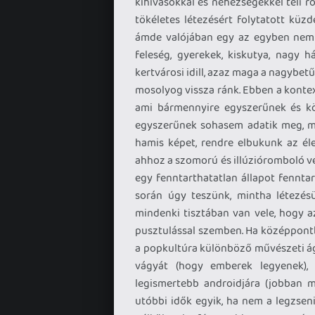
kihívásokkal és nehézségekkel teli r
tökéletes létezésért folytatott küz
ámde valójában egy az egyben nem lé
feleség, gyerekek, kiskutya, nagy ház
kertvárosi idill, azaz maga a nagybet
mosolyog vissza ránk. Ebben a kontex
ami bármennyire egyszerűnek és kö
egyszerűnek sohasem adatik meg, mer
hamis képet, rendre elbukunk az éle
ahhoz a szomorú és illúzióromboló v
egy fenntarthatatlan állapot fennta
során úgy teszünk, mintha létezés
mindenki tisztában van vele, hogy a
pusztulással szemben. Ha középpontb
a popkultúra különböző művészeti á
vágyát (hogy emberek legyenek),
legismertebb androidjára (jobban m
utóbbi idők egyik, ha nem a legzsen