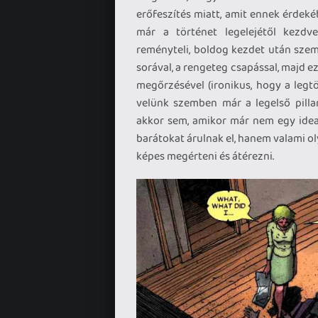
erőfeszítés miatt, amit ennek érdeké
már a történet legelejétől kezdv
reményteli, boldog kezdet után szem
sorával, a rengeteg csapással, majd e
megőrzésével (ironikus, hogy a legt
velünk szemben már a legelső pilla
akkor sem, amikor már nem egy ideal
barátokat árulnak el, hanem valami 
képes megérteni és átérezni.