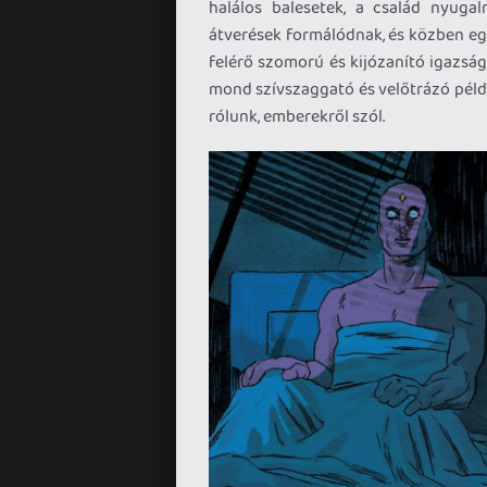
halálos balesetek, a család nyuga
átverések formálódnak, és közben eg
felérő szomorú és kijózanító igazsá
mond szívszaggató és velőtrázó pél
rólunk, emberekről szól.