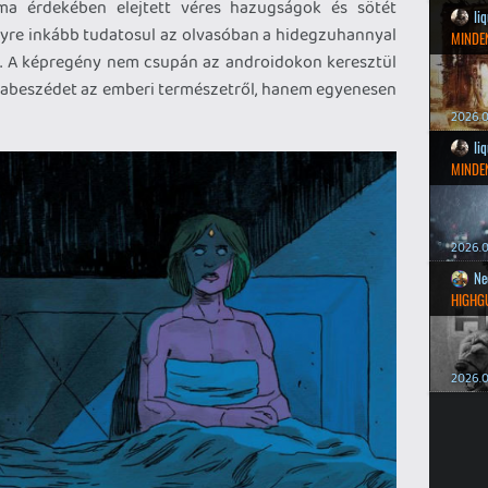
lma érdekében elejtett véres hazugságok és sötét
li
yre inkább tudatosul az olvasóban a hidegzuhannyal
MINDEN
g. A képregény nem csupán az androidokon keresztül
dabeszédet az emberi természetről, hanem egyenesen
2026.0
li
MINDEN
2026.0
Ne
HIGHG
2026.0