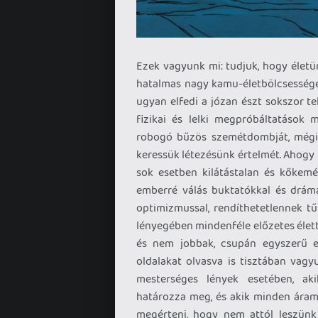
Ezek vagyunk mi: tudjuk, hogy életü
hatalmas nagy kamu-életbölcsessége
ugyan elfedi a józan észt sokszor t
fizikai és lelki megpróbáltatások
robogó bűzös szemétdombját, mégis 
keressük létezésünk értelmét. Ahogy
sok esetben kilátástalan és kőkemén
emberré válás buktatókkal és drámáv
optimizmussal, rendíthetetlennek tű
lényegében mindenféle előzetes élet
és nem jobbak, csupán egyszerű e
oldalakat olvasva is tisztában vagy
mesterséges lények esetében, aki
határozza meg, és akik minden áramk
megérteni, hogy nem attól leszünk