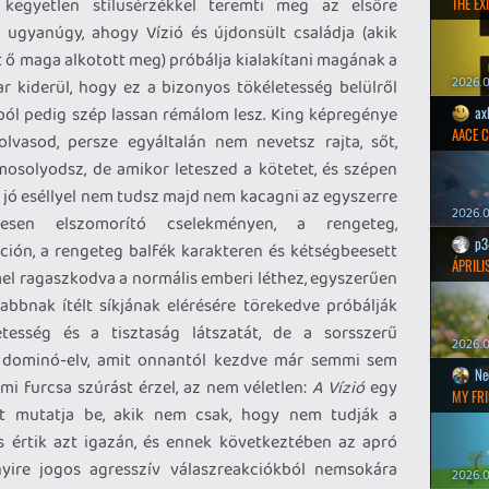
 kegyetlen stílusérzékkel teremti meg az elsőre
THE EXI
 ugyanúgy, ahogy Vízió és újdonsült családja (akik
t ő maga alkotott meg) próbálja kialakítani magának a
2026.0
 kiderül, hogy ez a bizonyos tökéletesség belülről
mból pedig szép lassan rémálom lesz. King képregénye
ax
AACE 
olvasod, persze egyáltalán nem nevetsz rajta, sőt,
solyodsz, de amikor leteszed a kötetet, és szépen
 jó eséllyel nem tudsz majd nem kacagni az egyszerre
2026.0
gesen elszomorító cselekményen, a rengeteg,
p3
ión, a rengeteg balfék karakteren és kétségbeesett
ÁPRILI
el ragaszkodva a normális emberi léthez, egyszerűen
bbnak ítélt síkjának elérésére törekedve próbálják
tesség és a tisztaság látszatát, de a sorsszerű
2026.0
a dominó-elv, amit onnantól kezdve már semmi sem
Ne
mi furcsa szúrást érzel, az nem véletlen:
A Vízió
egy
MY FRI
ét mutatja be, akik nem csak, hogy nem tudják a
s értik azt igazán, és ennek következtében az apró
yire jogos agresszív válaszreakciókból nemsokára
2026.0