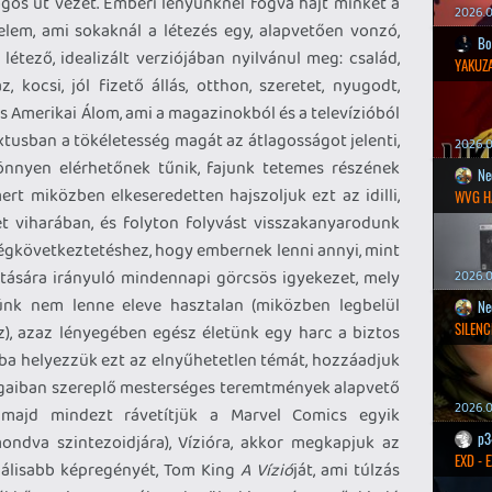
ögös út vezet. Emberi lényünknél fogva hajt minket a
2026.0
delem, ami sokaknál a létezés egy, alapvetően vonzó,
Bo
tező, idealizált verziójában nyilvánul meg: család,
YAKUZA
, kocsi, jól fizető állás, otthon, szeretet, nyugodt,
űs Amerikai Álom, ami a magazinokból és a televízióból
tusban a tökéletesség magát az átlagosságot jelenti,
2026.05
nnyen elérhetőnek tűnik, fajunk tetemes részének
Ne
t miközben elkeseredetten hajszoljuk ezt az idilli,
WVG H
t viharában, és folyton folyvást visszakanyarodunk
égkövetkeztetéshez, hogy embernek lenni annyi, mint
rtására irányuló mindennapi görcsös igyekezet, mely
2026.0
ünk nem lenne eleve hasztalan (miközben legbelül
Ne
SILENC
z), azaz lényegében egész életünk egy harc a biztos
a helyezzük ezt az elnyűhetetlen témát, hozzáadjuk
gaiban szereplő mesterséges teremtmények alapvető
2026.0
 majd mindezt rávetítjük a Marvel Comics egyik
p3
ondva szintezoidjára), Vízióra, akkor megkapjuk az
EXD - 
iálisabb képregényét, Tom King
A Vízió
ját, ami túlzás