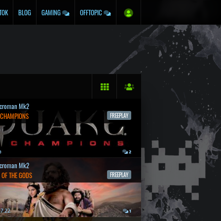
TOK
BLOG
GAMING
OFFTOPIC
croman Mk2
 CHAMPIONS
FREEPLAY
a
2
croman Mk2
 OF THE GODS
FREEPLAY
7.22.
1