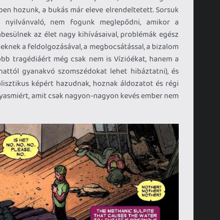
ben hozunk, a bukás már eleve elrendeltetett. Sorsuk
e nyilvánvaló, nem fogunk meglepődni, amikor a
besülnek az élet nagy kihívásaival, problémák egész
zeknek a feldolgozásával, a megbocsátással, a bizalom
öbb tragédiáért még csak nem is Vízióékat, hanem a
nattól gyanakvó szomszédokat lehet hibáztatni), és
isztikus képért hazudnak, hoznak áldozatot és régi
olyasmiért, amit csak nagyon-nagyon kevés ember nem