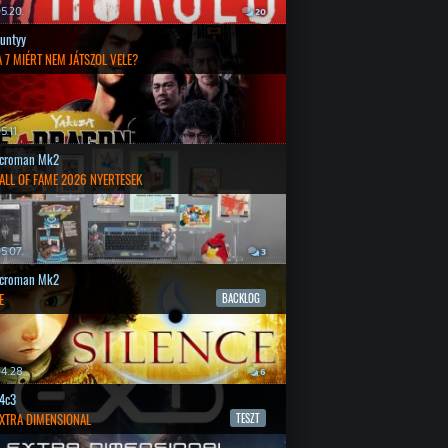
5.20.
20
untyy
 7 MIÉRT NEM JÁTSZOL VELE?
.11.
croman Mk2
ALL OF FAME 2026 NYERTESEK
5.07.
3
croman Mk2
E
BACKLOG
4.28.
6
4c3
EXTRA DIMENSIONAL
TESZT