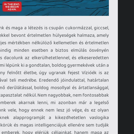
nk és maga a létezés is csupán cukormázzal, giccsel,
kkel bevont értelmetlen hülyeségek halmaza, amely
eljes mértékben nélkülöző kellemetlen és értelmetlen
 mindig minden esetben a biztos elmúlás ösvényén
dacolunk az elkerülhetetlennel, és elkeseredetten
 mi lépünk ki a gondtalan, boldog gyermekévek után a
y felnőtt életbe, úgy ugranak fejest Vízióék is az
al teli medrébe. Eredendő jóindulattal, határtalan
nő derűlátással, boldog mosollyal és ártatlansággal,
tapasztalat nélkül. Nem nagyobbak, nem fontosabbak
mberek akarnak lenni, mi azonban már a legelső
unk vele, hogy ennek nem lesz jó vége, és ez olyan
knek alapprogramját a kikezdhetetlen vaslogika
örük és magas intelligenciájuk ellenére sem tudják
 emberek, hogy elérjük céljainkat, hanem maga az