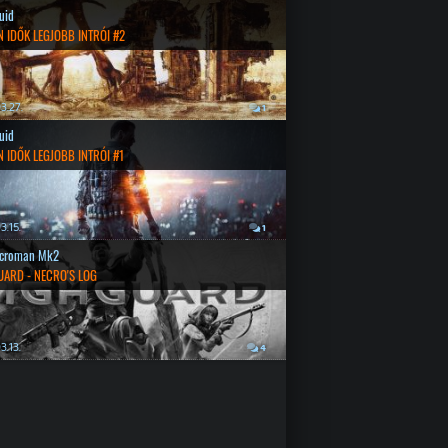
quid
 IDŐK LEGJOBB INTRÓI #2
3.27.
1
quid
 IDŐK LEGJOBB INTRÓI #1
3.15.
1
croman Mk2
UARD - NECRO'S LOG
3.13.
4