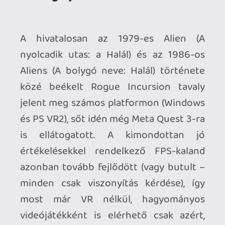
videójátékként is elérhető csak azért,
hogy azok is belső nézetben írthassák a
xenomorfokat, akik a virtuális valóságot a
hátuk közepére sem kívánják. Jelentem,
én is ilyen vagyok!
A sztori szerint az űrhajójával sikló Zula
Hendricks azért érkezik a vele szolgáló
androiddal, Davisszel, a Purdanra, avagy
az LV-354 bolygóra, mert egy régi