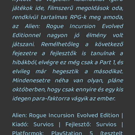
BöjtösG
2025.10.05 22:33:04
#20glm
Lényegében így is mondhatjuk, megállja a
helyét. 🙂
Necroman Mk2
2025.10.01 15:39:09
Necroman Mk2
2025.10.01 15:39:09
#20fvt
Szóval VR nélkül ez egy kilencvenes éveket
idéző Doom-klón modern köntösben, csak
xenomorfokkal? Még nem is hangzik
rosszul, bár a padlóba lefelé belolvadó
hullák látványa valószínűleg engem is
zavarna.