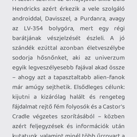
VR-BÓL JÖTTEM
Kicsit tartottam a számomra
érdektelenebb kategóriába tartozó VR-
játék átiratától, de néhány apróságon túl
nem volt bajom az új verzióval. Az Alien:
Rogue Incursion Evolved Edition FPS-
ként és Alien-játékként is egészen jól
működik, még ha nem is kiemelkedő.
Árulkodó nyomként csak néhány
minijáték maradt, melyeknél
lehegesztett ajtókat nyitunk meg, vagy
éppen elektromos feszültséget juttatunk
a rendszerbe. Persze az elején a program
inkább emlékeztet sétaszimulátorra,
miközben mindenben fogja a kezünket,
de ezt is könnyen meg lehet szokni. A
látvány nem AAA-s kategória, de a VR-os
alapokhoz képest és az Unreal Engine 5
miatt azért így is egészen mutatós. A zárt