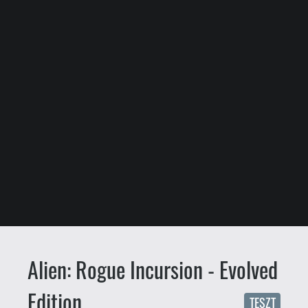
Alien: Rogue Incursion - Evolved
Edition
TESZT
BöjtösG
Böjtös Gábor
2025.10.01. 11:23
Az űrben senki nem látja a VR-
szemüveged, az Alien: Rogue
Incursion Evolved Edition pedig
ebből a virtuális világból
érkezett. De hogy milyen a VR-