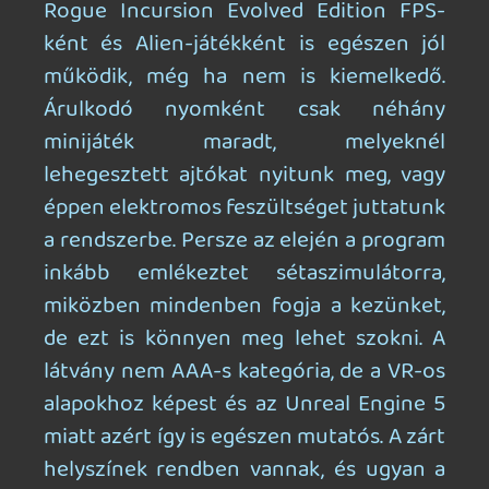
felharsanó pulse rifle-ök megteszik, ami
tőlük telik, így komoly panasz nem lehet
az élményre. A közel 6-8 órás játékidő
alatt letudtam néhány kéretlen
infarktust, annak meg különösképpen
megvan a varázsa, ahogy a
mozgásérzékelőt a kezünkben tartva
próbáljuk felfedezni az ismeretlen
terepet, ahol tudjuk jól, hogy semmi jó
nem vár ránk, de erőt veszünk magunkon
és minden sarkon xenomorfra számítva
merülünk el a sötétségben.
ÉLJEN A PARA!