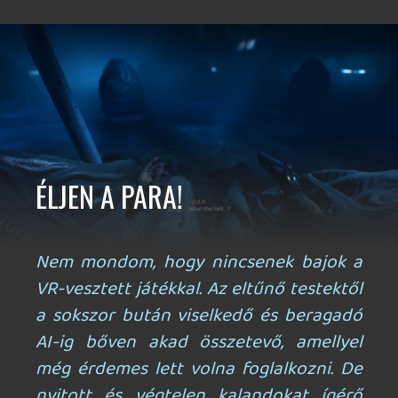
Ahhoz, hogy te is hozzászólj, be kell
jelentkezned!