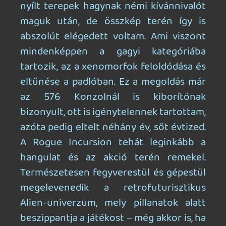
Nem mondom, hogy nincsenek bajok a
VR-vesztett játékkal. Az eltűnő testektől
a sokszor bután viselkedő és beragadó
AI-ig bőven akad összetevő, amellyel
még érdemes lett volna foglalkozni. De
nyitott és végtelen kalandokat ígérő
játékok ide, filmszerű megoldások oda,
rendkívül tartalmas RPG-k meg amoda,
az Alien: Rogue Incursion Evolved
Editionnel nagyon jó élmény volt
játszani. Remélhetőleg a következő
fejezetre a fejlesztők is tanulnak a
hibákból, elvégre ez még csak a Part 1, és
elvileg már hegesztik a másodikat.
Mindenesetre néha van olyan, pláne
októberben, hogy csak ennyire és egy kis
idegen para-faktorra vágyik az ember.
Alien: Rogue Incursion Evolved Edition |