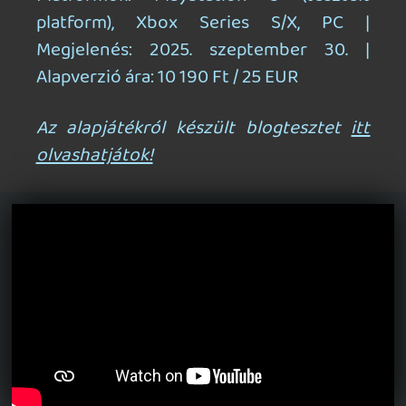
CORSAIR CLIPPER PRO MINI 60 - KICSI, DE ERŐS
TESZT
4 órája