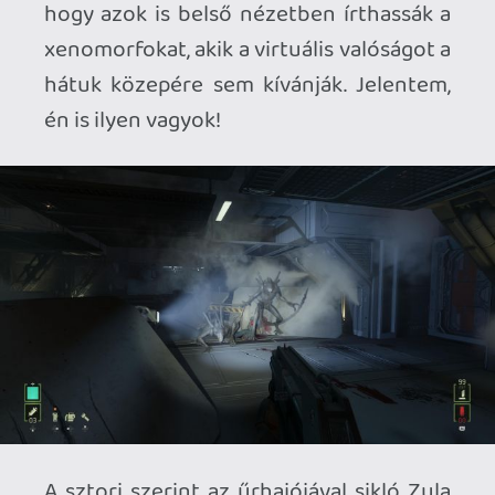
barátjának vészjelzését észleli. A jó
szándék ezúttal azonban életveszélybe
sodorja hősnőnket, aki az univerzum
egyik legveszélyesebb fajával akad össze
– ahogy azt a tapasztaltabb alien-fanok
már amúgy sejthetik. Elsődleges célunk:
kijutni a kizárólag halált és rengeteg
fájdalmat rejtő fém folyosók és a Castor's
Cradle végzetes szorításából – közben
azért feljegyzések és információk után
kutatunk, valamint minél több űrrovart a
pokolba küldünk a pokolra.