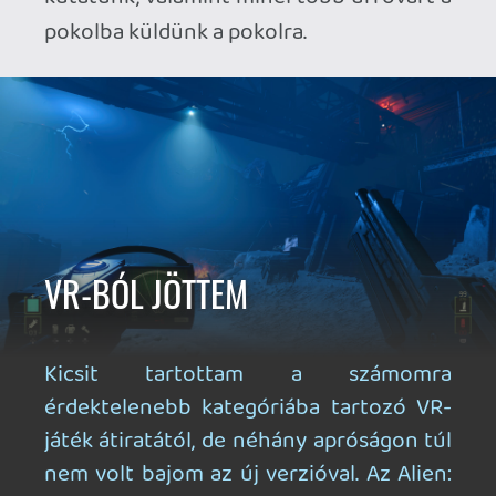
helyszínek rendben vannak, és ugyan a
nyílt terepek hagynak némi kívánnivalót
maguk után, de összkép terén így is
abszolút elégedett voltam. Ami viszont
mindenképpen a gagyi kategóriába
tartozik, az a xenomorfok feloldódása és
eltűnése a padlóban. Ez a megoldás már
az 576 Konzolnál is kiborítónak
bizonyult, ott is igénytelennek tartottam,
azóta pedig eltelt néhány év, sőt évtized.
A Rogue Incursion tehát leginkább a
hangulat és az akció terén remekel.
Természetesen fegyverestül és gépestül
megelevenedik a retrofuturisztikus
Alien-univerzum, mely pillanatok alatt
beszippantja a játékost – még akkor is, ha
amúgy valaki nem akkora rajongója a
franchise-nak. A plafonon és járatokban
szaladgáló alienek és sikolyaik, a