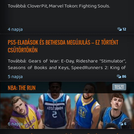
19 éve videójáték minden nap! Copyright 365 Media Kft
Impresszum
|
Hirdetési ajánlatunk
|
Felhasználási feltételek
|
Adatvédelmi elveink
|
Sütik
Hírek
|
Cikkek
|
Podcastok
|
Blogok
|
Gaming Fórum
|
Offtopic Fórum
RSS
|
Blog RSS
|
Podcast RSS
|
Instagram
|
Youtube
|
Facebook
|
Twitter
|
Patreon