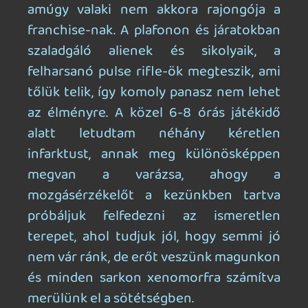
Kiadó: Survios | Fejlesztő: Survios |
Platformok: PlayStation 5 (tesztelt
platform), Xbox Series S/X, PC |
Megjelenés: 2025. szeptember 30. |
Alapverzió ára: 10 190 Ft / 25 EUR
Az alapjátékról készült blogtesztet
itt
olvashatjátok!