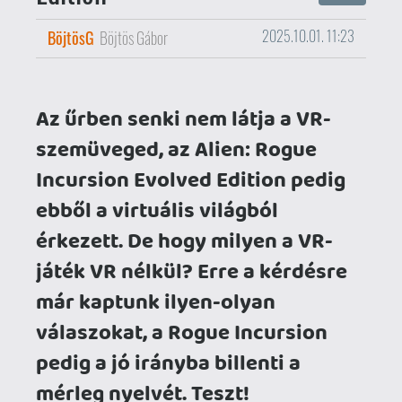
játék VR nélkül? Erre a kérdésre
már kaptunk ilyen-olyan
válaszokat, a Rogue Incursion
pedig a jó irányba billenti a
mérleg nyelvét. Teszt!
A hivatalosan az 1979-es Alien (A
nyolcadik utas: a Halál) és az 1986-os
Aliens (A bolygó neve: Halál) története
közé beékelt Rogue Incursion tavaly
jelent meg számos platformon (Windows
és PS VR2), sőt idén még Meta Quest 3-ra
is ellátogatott. A kimondottan jó
értékelésekkel rendelkező FPS-kaland
azonban tovább fejlődött (vagy butult –
minden csak viszonyítás kérdése), így
most már VR nélkül, hagyományos