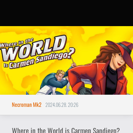
Necroman Mk2
2024.06.28. 20:26
Where in the World is Carmen Sandiego?
BACKLOG
A vörösruhás nő nyomában.
Minden idők egyik legsikeresebb
edutainment játéka, a Where in the World
Is Carmen Sandiego? 1985-ben debütált