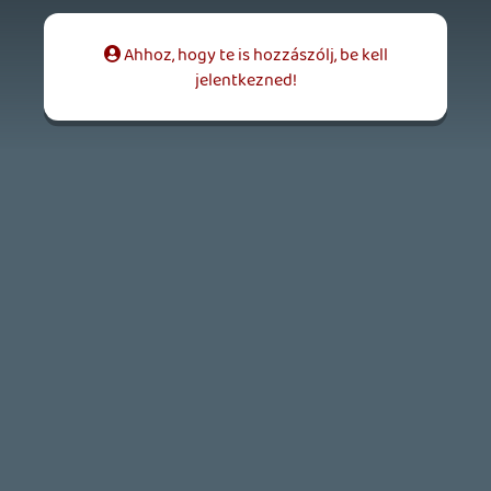
2026.06.12.
Necroman Mk2
HORSES
BACKLOG
2026.05.20.
20
Bountyy
YAKUZA 7 MIÉRT NEM JÁTSZOL VELE?
2026.05.11.
Necroman Mk2
WVG HALL OF FAME 2026 NYERTESEK
2026.05.07.
3
Necroman Mk2
SILENCE
BACKLOG