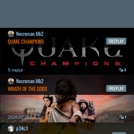
2026.04.28.
6
p34c3
EXD - EXTRA DIMENSIONAL
TESZT
2026.04.23.
4
p34c3
LITTLE NIGHTMARES VR: ALTERED ECHOES
TESZT
2026.04.23.
3
Bountyy
REANIMAL - ELEMZÉS(PODCAST)
2026.04.22.
Necroman Mk2