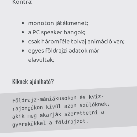
Necroman Mk2
QUAKE CHAMPIONS
FREEPLAY
5 napja
2