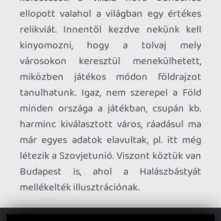
A játékosnak egy hete van a tolvaj
elfogására (minden küldetés hétfő reggel
indul), ha viszont ez nem sikerül vasárnap
5 óráig, akkor bukta az az adott kört.
Ráadásul nem elég követni, hanem még
be is kell azonosítani az elkövetőt, mert
letartóztatási parancs nélkül szintén
eredménytelen lesz az üldözés. Persze ez
esetben sincs nagy gond, mert nem jár
következménnyel azon kívül, hogy a