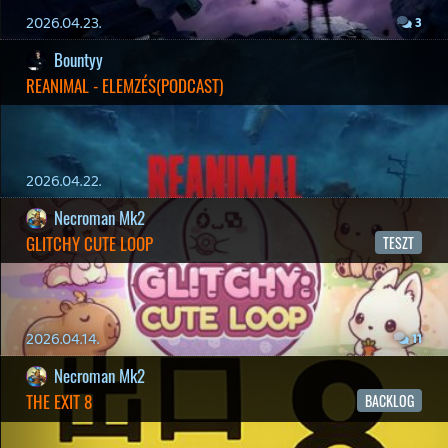
Felhasználási feltételek
|
Adatvédelmi elveink
|
Sütik
Hírek
|
Cikkek
|
Podcastok
|
Blogok
|
Gaming Fórum
|
Offtopic Fórum
RSS
|
Blog RSS
|
Podcast RSS
|
Instagram
|
Youtube
|
Facebook
|
Twitter
|
Patreon