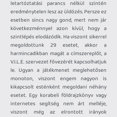
egy téves döntést is lehet
korrigálni;
a tolvajok dossziéja;
játékosan tanít;
Kontra:
monoton játékmenet;
a PC speaker hangok;
csak háromféle tolvaj animáció van;
egyes földrajzi adatok már
elavultak;
Kiknek ajánlható?
Földrajz-mániákusokon és kvíz-
rajongókon kívül azon szülőknek, 
akik meg akarják szerettetni a 
gyerekükkel a földrajzot.