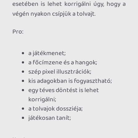
Ahhoz, hogy te is hozzászólj, be kell
jelentkezned!