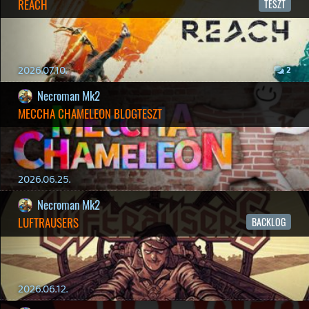
GLITCHY CUTE LOOP
TESZT
2026.04.14.
11
Necroman Mk2
THE EXIT 8
BACKLOG
2026.04.08.
7
axl
AACE COMBAT
AJÁNLÓ
Információk
Oké, értem és elfogadom!
2026.04.04.
4
p34c3
ÁPRILISI VÍÁRADAT