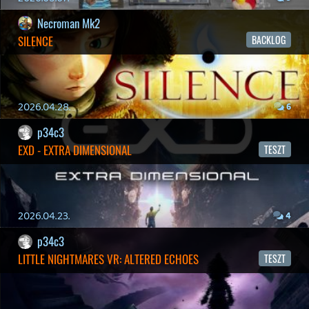
2026.03.13.
4
19 éve videójáték minden nap! Copyright 365 Media Kft
Impresszum
|
Hirdetési ajánlatunk
|