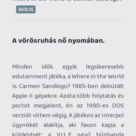
Apple II gépekre. Azóta több folytatás és
portot megjelent, én az 1990-es DOS
verziót vittem végig. A játékos az Interpol
ügynökét alakítja, aki faxon kapja a
küldetését: a V.I.L.E nevű bűnbanda
ellopott valahol a világban egy értékes
relikviát. Innentől kezdve nekünk kell
kinyomozni, hogy a tolvaj mely
városokon keresztül menekülhetett,
miközben játékos módon földrajzot
tanulhatunk. Igaz, nem szerepel a Föld
minden országa a játékban, csupán kb.
harminc kiválasztott város, ráadásul ma
már egyes adatok elavultak, pl. itt még
létezik a Szovjetunió. Viszont köztük van
Budapest is, ahol a Halászbástyát
mellékelték illusztrációnak.