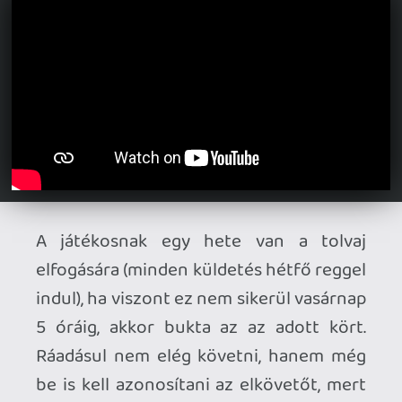
szintlépés elodázódik. Ha viszont sikerrel
megoldottunk 29 esetet, akkor a
harmincadikban magát a címszereplőt, a
V.I.L.E. szervezet fővezérét kapcsolhatjuk
le. Ugyan a játékmenet meglehetősen
monoton, viszont engem nagyon is
kikapcsolt esténként megoldani néhány
esetet. Egy korabeli földrajzkönyv vagy
internetes segítség nem árt melléje,
viszont még az elrontott irányok
esetében is lehet korrigálni úgy, hogy a
végén nyakon csípjük a tolvajt.
Pro:
a játékmenet;
a főcímzene és a hangok;
szép pixel illusztrációk;
kis adagokban is fogyasztható;