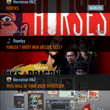
2026.04.03.
4
Necroman Mk2
MY FRIEND PEPPA PIG
BACKLOG
2026.03.29.
2
liquid
MINDEN IDŐK LEGJOBB INTRÓI #2
2026.03.27.
1
liquid
MINDEN IDŐK LEGJOBB INTRÓI #1
2026.03.15.
1
Necroman Mk2
HIGHGUARD - NECRO'S LOG