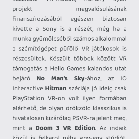
Questről/PC-ről sorban érkeztek az
elmúlt évek válogatott jóságai, sokszor
nagyságrendekkel kidolgozottabb
látvánnyal:
The Walking Dead: Saints &
Sinners 1-2, Red Matter 1-2, Moss 1-2,
Star Wars: Tales from the Galaxy’s
Edge, Vertigo 2, Hubris, Pavlov, Demeo,
Walkabout Mini Golf, The Last
Clockwinde
r…nem beszélve az olyan VR-
klasszikusok portolásáról, mint a
Beat
Saber, a Creed, a Job Simulator, a
Drums Rock, a Puzzling Places vagy a
Pistol Whip
, miközben az aktuális
multiplatform megjelenések között is
olyan csemegéket lehetett találni, mint a
The 7th Guest, a Vampire: The
Masquarade - Justice vagy az Arizona
Sunshine 2
. Mindez természetesen
abszolút a teljesség igénye nélkül, hiszen