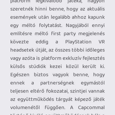
Talán az utóbbi évek PC felé nyitása után
a PS VR2 megnyitása is egy újabb lépés a
Sony részéről az átjárható platformok
irányába? Amennyiben igen, semmi
akadálya nincs többé, hogy a Horizon Call
of the Mountain, Resident Evil sorozat
vagy a Gran Turismo 7 nívóját a PC-s VR
játékosok is megtapasztalják
csúcsminőségben!
A tripla A kategória szűkös asztalától
eltávolodva újabb együttműködési
szintek körvonalazódnak, következnek
az - akár csak időleges - korrekt platform
exkluzív címeket szállítani képes
ambiciózus közepes-kis méretű stúdiók
és projektek: a
Farpoint
(Impulse Gear -
Questre/PC-re fejleszt jelenleg) kiválóan
bemutatta a különleges Aim Controller