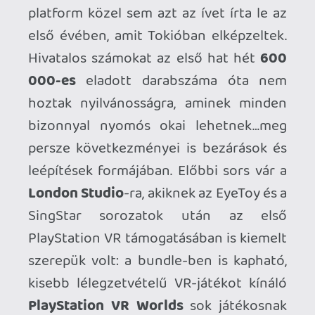
PlayStation VR Worlds
sok játékosnak
jelentette az első elmerülést a virtuális
valóságokban, majd a gyűjtemény
“London Heist” epizódjából 2019-ben egy
teljes értékű exkluzív VR-akciójátékot
kaptunk
Blood & Truth
címmel.
Jobban ékesíti a car-t
Itt álljunk meg egy szóra! Aki most
meglepődik azon, hogy a Sony belsős
stúdiói nem dolgoznak VR játékokon (ami
már önmagában csak feltételezés, hiszen
a csapatok nagy részénél fogalmunk
nincs mi készül), vegye észre, hogy az
előző generációban sem volt ez nagyon
másként, elődjéhez kísértetiesen
hasonló utat jár be a VR2 több