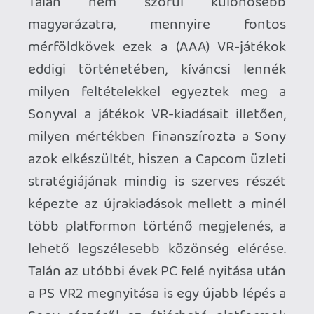
generáció szekerét tolta meg a startnál, a
köztes Bravo Team, illetve a The
Inpatient címmel megjelent borzalmaikat
meg egyszerűen fogjuk csak fel
tanulópénzként. Külön kategóriát
képeznek a hagyományos játékokhoz
készített VR-módok, néhány ilyen
projekt megvalósulásának
finanszírozásából egészen biztosan
kivette a Sony is a részét, még ha a
munka gyümölcséből számos alkalommal
a számítógépet püfölő VR játékosok is
részesültek. Készült többek között VR
támogatás a Hello Games kalandos utat
bejáró
No Man’s Sky
-ához, az IO
Interactive
Hitman
szériája jó ideig csak
PlayStation VR-on volt ilyen formában
elérhető, de olyan örökzöld klasszikus is