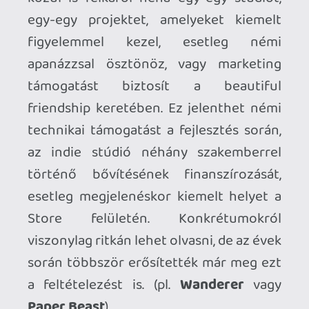
több mint 150 játék érkezett az első
évben, őszintén irigylem azon
játékostársaim szabadidő mennyiségét,
akiknek ez kevésnek bizonyult, én már
most számos olyan gyöngyszemet
kattintottam be a könyvtáramba
különböző akciók keretében, amelyet
még elindítani sem volt időm. Nem
könnyű tehát egy ilyen évet
megismételni, minden bizonnyal egy
jóval csendesebb időszak kapujában
állunk.