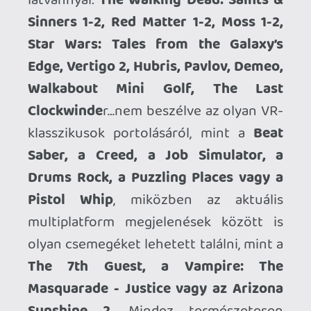
során. Rövid fejszámolást követően, 25
milliós eladással számolva jelenleg
nagyjából két rongyot bukott a Meta
minden egyes eladott Quest-en.
VRabok tovább nem leszünk
Lehet spekulálni, mit rontott el a Sony,
mit kellett volna máshogyan csinálni,
szerintem nem követtek el semmilyen
banális hibát, egyszerűen brutális
veszteségek bevállalása nélkül az
alacsony érdeklődés miatt nem lehet
ennél jelenleg többet elérni.
Amennyiben egy párhuzamos
univerzumban a Sony döntéshozói
között helyet foglalva lehetőségem lett