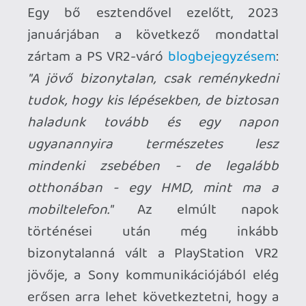
mobiltelefon."
Az elmúlt napok
történései után még inkább
bizonytalanná vált a PlayStation VR2
jövője, a Sony kommunikációjából elég
erősen arra lehet következtetni, hogy a
platform közel sem azt az ívet írta le az
első évében, amit Tokióban elképzeltek.
Hivatalos számokat az első hat hét
600
000-es
eladott darabszáma óta nem
hoztak nyilvánosságra, aminek minden
bizonnyal nyomós okai lehetnek…meg
persze következményei is bezárások és
leépítések formájában. Előbbi sors vár a
London Studio
-ra, akiknek az EyeToy és a
SingStar sorozatok után az első
PlayStation VR támogatásában is kiemelt
szerepük volt: a bundle-ben is kapható,
kisebb lélegzetvételű VR-játékot kínáló