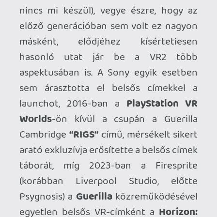
tekinthető a VR-fejlesztés
“autósiskolájának” számukra) a
Gran
Turismo 7
-el, pontosabban a fejlesztés
korai szakaszától implantált teljes körű
VR-támogatással, egy brutális system
sellert tett le az asztalra, amelyért
önmagában megéri bárkinek egy
PlayStation VR2-be befektetni, ha egy
kicsit is rajong a száguldásért.
Aztán ott sertepertélt még a -