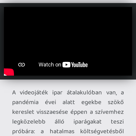
A szükséges Plussz
: A HMD
debütálásának napjától folyamatosan,
akár már az Essential csomag részeként
is elérhető PS VR2 játék minden
hónapban, változatos, minőségi indie-
címekből csemegézve.
Forgalmazás-gátlástalanítás
: A nagy
nyugati piacokon az első naptól kezdve
elérhetővé tettem volna az eszközt a
megszokott elektronikai
kereskedőláncok polcain is, még ha
ezáltal el is estem volna az őket megillető
haszontól. A
PlayStation Direct
webáruházba inkább csak valamilyen
kizárólag ott kapható bundle-el, esetleg
eltérő színnel (babakék, fekete, rózsaszín,
olyan szép, kavargó, mélysötét)