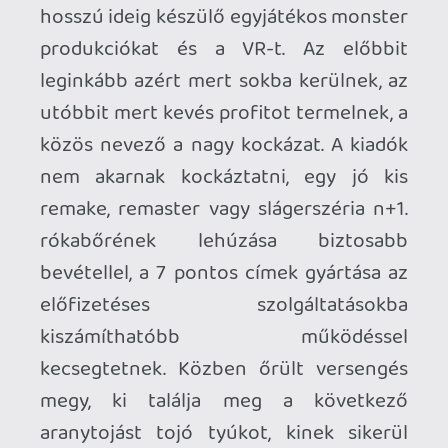
csábítottam volna a vásárlókat.
Egyesült Indie Álmok
: A Unity motor
sokkal széleskörűbb szakmai támogatása
(főleg szemkövetés/FOVeated rendering),
hogy a független fejlesztők minél
egyszerűbben és
problémamentesebben tudják
alkotásaikat megjelentetni a platformon.
Nem ártott volna minimálisan odafigyelni
a felhasználói programokra, kitekinteni a
játékokon túlra, valami egészen
hihetetlen, hogy 1 év alatt még a
YouTube sem érhető el VR változatban,
az egyre népszerűbbé váló szociális
tevékenységekről nem is beszélve. A
PC-
kompatibilitás
sem lett volna már
korábban sem ördögtől való, de ott el