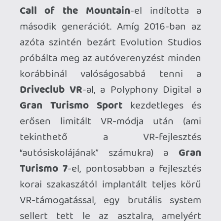
változatosság kedvéért azóta szintén
bezárt -
Japan Studio
berkein belül,
azóta önálló fejlesztőstúdióként működő
Team Asobi
is, akik az ingyenes
The
Playroom VR
-al támogatták meg az első
generáció indítását. A minijáték
gyűjtemény a mai napig szinte az
egyetlen komolyan vehető kanapé-
kooperatív VR-játék, egy kreatív
energiákkal telepumpált wholesome-
csúcsragadozó. Megszámlálhatatlan
családi játékórával a hátunk mögött
vártuk a belőle kinőtt
Astro Bot Rescue
Mission
-t, ami a mai napig
toronymagasan a PlayStation VR
platform legkiválóbb játéka, nagyon
szeretnék hinni benne, hogy az aktuális
események után legalább ahhoz kapunk
egy méltó folytatást. Nagyjából ennyi