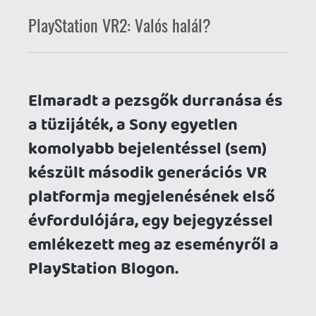
a tüzijáték, a Sony egyetlen
komolyabb bejelentéssel (sem)
készült második generációs VR
platformja megjelenésének első
évfordulójára, egy bejegyzéssel
emlékezett meg az eseményről a
PlayStation Blogon.
Egy bő esztendővel ezelőtt, 2023
januárjában a következő mondattal
zártam a PS VR2-váró
blogbejegyzésem
:
"A jövő bizonytalan, csak reménykedni
tudok, hogy kis lépésekben, de biztosan
haladunk tovább és egy napon
ugyanannyira természetes lesz
mindenki zsebében - de legalább
otthonában - egy HMD, mint ma a