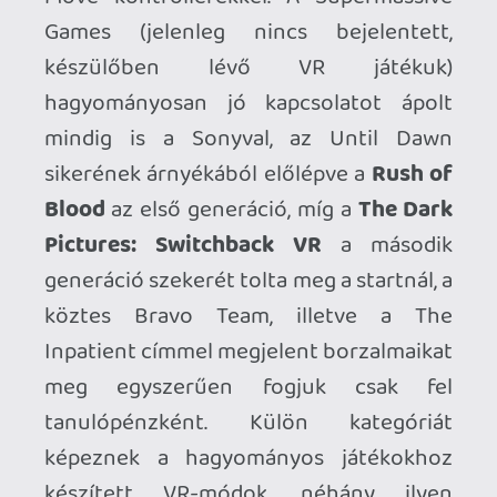
és vágyam van a virtuális valósággal
kapcsolatban, de visszatérve a realitás
talajára inkább tartozom azok közé, akik
nem értik az elégedetlenkedést, hiszen
minden várakozásomat felülmúlta a több
tucatnyi eddig megjelent és
(végig)játszott játék. Az exkluzív
tartalmakra nem nagyon lehetett panasz:
a
Gran Turismo 7, a két Resident Evil és
a Horizon
egyértelműen a játékosok
körében leginkább tetszést arató
system-sellereknek tekinthetőek az év
végi szavazások alapján, de az
együttműködő partnerek premier évére
szállított kisebb lélegzetvételű játékai is
kivétel nélkül eredetiek és minőségiek:
The Dark Pictures: Switchback VR,
Synapse, C-Smash VRS, Humanity
.