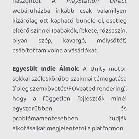
végéig érvényes ajánlat keretében
ajándék fél éves előfizetéssel, valamint
egy exkluzív system sellerrel kínálják, így
előrébb csúsztattam.