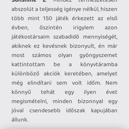
volna változtatni néhány apróságon a
piacra kerülés előtt, bizonyos kérdéseket
más szempontból közelítettem volna
meg.
BéCé:
ha jól emlékszem
Phil Spencer
szájából hangzott el, mekkora
jelentősége volt az előző generációban a
digitális terjesztés ugrásszerű
térnyerése során felépített
játékkönyvtáraknak. A sikeresebb első
generációra készített belsős címekhez
mindenképpen kiadtam volna ingyenes
nextgen patch-et, de néhány igényesebb
A kategóriás cím portolásának
támogatása sem ártott volna, például a
Star Wars: Squadrons vagy a Hitman-
trilógia lubickolt volna a gazdagabb
erőforrásokban.