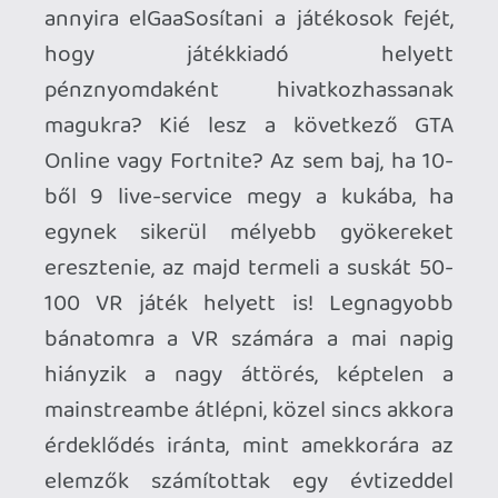
tudtam fogadni elsődleges célnak a saját
ökoszisztéma építésének priorizálását a
teljes VR-szektor támogatásával
szemben. Az árral megint csak hosszasan
Információk
Oké, értem és elfogadom!
lehetne vitatkozni, de véleményem
szerint mindenképpen kerülni kellett
volna a konzol árával azonos lélektani
határ átlépését. De attól tartok, ezen
paraméterek megváltoztatásával sem
váltotta volna meg a világot a PS VR2
vagy alapjaiban véve teljesen más
megítélése lenne az eszköznek, ha nem
1,3 millió, hanem 1,8 millió vagy 2,2 millió
egység talált volna gazdára az első év
során. (Hasraütésszerű számokról van
szó.)