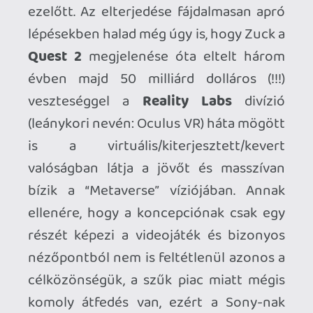
A virtuális valóságot tartom a legjobb
dolognak, ami a videojátékokkal történt
azok teljes eddigi történelme során, így
totálisan és vállaltan elfogult
rajongóként nehéz lenne megmondani,
miért nem lett eddig földrengésszerű
sikertörténet belőle. Az ára nyilván
mindig kulcskérdés, itt a felhasználási
területek szűkössége és kihasználtság
mértéke sokat nyomhat a latban, és
bizonytalanabbá teszi a beszerzését más,