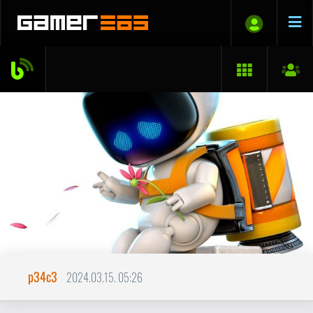
p34c3
2024.03.15. 05:26
PlayStation VR2: Valós halál?
Elmaradt a pezsgők durranása és