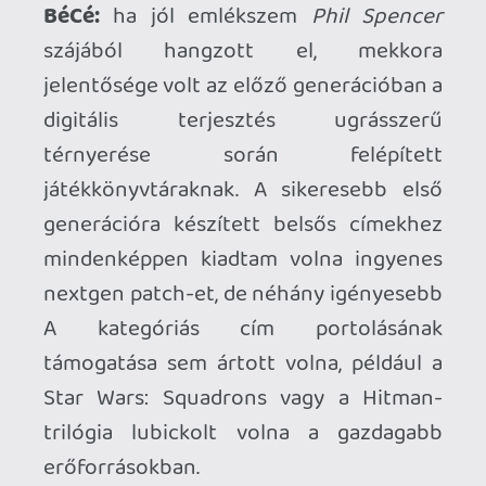
“soha”! Ennek a történetnek közel sincs
még vége, az elkövetkező években biztos
vagyok benne, hogy számos indie
fejlesztő lát még fantáziát egy néhány
milliós közösségben, de a platformholder
támogatása nélkül ők is elpárolognak
lassan. A Sony-nak annyi dolga lenne,
hogy néha olyan alternatívákat is
kínáljon, amelyeket a standalone
eszközökön azok képességei nem
tesznek lehetővé. Összességében biztos
jó hatással lenne a VR-közösség
növekedésére, ha a lehető legtöbb játék
lenne elérhető a lehető legtöbb
felületen, de valamivel meg is kell
különböztetni magukat a másiktól, ami
lehet nagyobb felbontású kijelző,
szemkövetés, Pancake-lencsék, vezeték