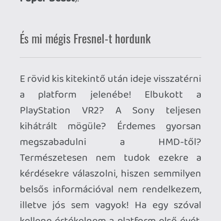
A videojáték ipar átalakulóban van, a
pandémia évei alatt egekbe szökő
kereslet visszaesése éppen a szívemhez
legközelebb álló iparágakat teszi
próbára: a hatalmas költségvetésből
hosszú ideig készülő egyjátékos monster
produkciókat és a VR-t. Az előbbit
leginkább azért mert sokba kerülnek, az
utóbbit mert kevés profitot termelnek, a
közös nevező a nagy kockázat. A kiadók
nem akarnak kockáztatni, egy jó kis
remake, remaster vagy slágerszéria n+1.
rókabőrének lehúzása biztosabb
bevétellel, a 7 pontos címek gyártása az
előfizetéses szolgáltatásokba