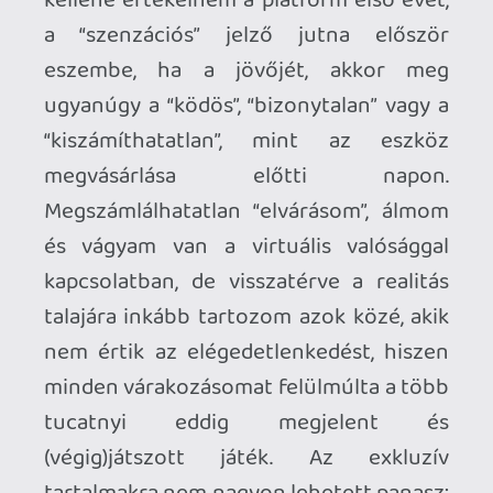
kiszámíthatóbb működéssel
kecsegtetnek. Közben őrült versengés
megy, ki találja meg a következő
aranytojást tojó tyúkot, kinek sikerül
annyira elGaaSosítani a játékosok fejét,
hogy játékkiadó helyett
pénznyomdaként hivatkozhassanak
magukra? Kié lesz a következő GTA
Online vagy Fortnite? Az sem baj, ha 10-
ből 9 live-service megy a kukába, ha
egynek sikerül mélyebb gyökereket
eresztenie, az majd termeli a suskát 50-
100 VR játék helyett is! Legnagyobb
bánatomra a VR számára a mai napig
hiányzik a nagy áttörés, képtelen a
mainstreambe átlépni, közel sincs akkora
érdeklődés iránta, mint amekkorára az
elemzők számítottak egy évtizeddel