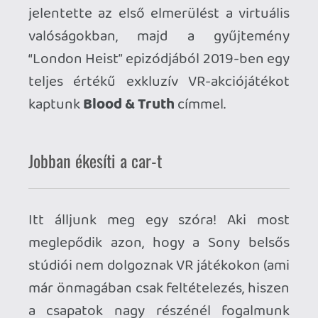
aspektusában is. A Sony egyik esetben
sem árasztotta el belsős címekkel a
launchot, 2016-ban a
PlayStation VR
Worlds
-ön kívül a csupán a Guerilla
Cambridge
“RIGS”
című, mérsékelt sikert
arató exkluzívja erősítette a belsős címek
táborát, míg 2023-ban a Firesprite
(korábban Liverpool Studio, előtte
Psygnosis) a
Guerilla
közreműködésével
egyetlen belsős VR-címként a
Horizon:
Call of the Mountain
-el indította a
második generációt. Amíg 2016-ban az
azóta szintén bezárt Evolution Studios
próbálta meg az autóverenyzést minden
korábbinál valóságosabbá tenni a
Driveclub VR
-al, a Polyphony Digital a
Gran Turismo Sport
kezdetleges és
erősen limitált VR-módja után (ami