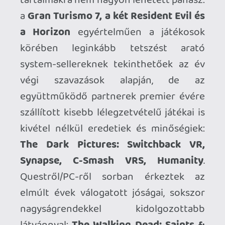
ezelőtt. Az elterjedése fájdalmasan apró
lépésekben halad még úgy is, hogy Zuck a
Quest 2
megjelenése óta eltelt három
évben majd 50 milliárd dolláros (!!!)
veszteséggel a
Reality Labs
divízió
(leánykori nevén: Oculus VR) háta mögött
is a virtuális/kiterjesztett/kevert
valóságban látja a jövőt és masszívan
bízik a “Metaverse” víziójában. Annak
ellenére, hogy a koncepciónak csak egy
részét képezi a videojáték és bizonyos
nézőpontból nem is feltétlenül azonos a
célközönségük, a szűk piac miatt mégis
komoly átfedés van, ezért a Sony-nak
nem sikerült szabad szemmel is látható
szeletet kihasítania magának a VR-
tortából, a
Meta
- pürrhoszi ? -
győzelmet aratott és egyértelműen
eluralta a szegmenst az elmúlt évek