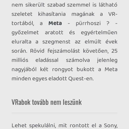
esetleg sokkal drágább kütyükkel
(mobiltelefon, tablet, notebook,
játékkonzol) szemben. Egy lapos
képernyő a virtuális valóságban átélt
élmények töredékét képes csupán
visszaadni, ezért aki nem próbálja ki
maga, azt soha nem is fogja
beszippantani. Egyénenként nagyon
eltérő módon reagálhat szervezetünk a
VR-ra, fontos a fokozatos
hozzászoktatás, ennek ellenére is vannak
azért, akik nem bírják. Egyesek nem
vágynak munka után hadonászásra és
ugrándozásra, inkább mozdulatlanul
szeretnének egy kanapén dögleni,
másokat az egyszerű, egy jó ötletre épülő
játékmechanikák nem tudnak hosszabb
időre lekötni. Egyeseknek egyszerűen