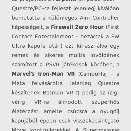
És mi mégis Fresnel-t hordunk
E rövid kis kitekintő után ideje visszatérni
a platform jelenébe! Elbukott a
PlayStation VR2? A Sony teljesen
kihátrált mögüle? Érdemes gyorsan
megszabadulni a HMD-től?
Természetesen nem tudok ezekre a
kérdésekre válaszolni, hiszen semmilyen
belsős információval nem rendelkezem,
illetve jós sem vagyok! Ha egy szóval
kellene értékelnem a platform első évét,
a “szenzációs” jelző jutna először
eszembe, ha a jövőjét, akkor meg
ugyanúgy a “ködös”, “bizonytalan” vagy a
“kiszámíthatatlan”, mint az eszköz
megvásárlása előtti napon.
Megszámlálhatatlan “elvárásom”, álmom