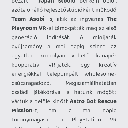
egyik legjobb játékát minden idők egyik
legjobb VR-játékává emelve: a
Resident
Evil 4 Remake
megmutatta milyen
lehetne a virtuális valóság, ha olyan
szereplők ülnének az asztal körül, akik
komolyan gondolják és nem ma kezdték.
Talán nem szorul különösebb
magyarázatra, mennyire fontos
mérföldkövek ezek a (AAA) VR-játékok
eddigi történetében, kíváncsi lennék
milyen feltételekkel egyeztek meg a
Sonyval a játékok VR-kiadásait illetően,
milyen mértékben finanszírozta a Sony
azok elkészültét, hiszen a Capcom üzleti
stratégiájának mindig is szerves részét
képezte az újrakiadások mellett a minél
több platformon történő megjelenés, a
lehető legszélesebb közönség elérése.