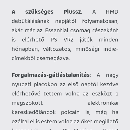
nélküliség…és igen, lehetnek az exkluzív
tartalmak is. Nem érzem magam
egyáltalán átverve, a PlayStation VR 2-t
egy kivételesen remek eszköznek
tartom, ugyanakkor hiba lenne a jelenlegi
helyzetben figyelmen kívül hagyni a
szektor többi szereplőjét. Ha valaki
szenvedélyesen imádja a Túró Rudit, nem
elég a legközelebbi benzinkút
portékáiból válogatni, ha valaki rajong a
verekedős játékokért, nem biztos, hogy a
Nintendo Switch képes kielégíteni az
igényeit, ha valakinek mindene a sci-fi,
talán érdemes a Netflixen kívül más
szolgáltatók kínálatát is
végigböngésznie. Én a VR-t szeretem.
Amikor elkezdtem írni néhány napja ezt a
bejegyzést, még csak nyár elejére
terveztem a beszerzését, de egy március