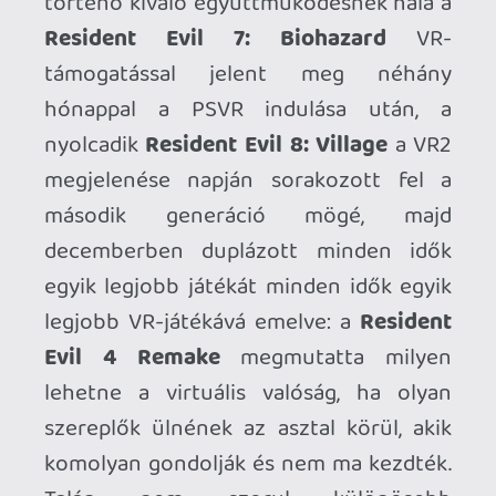
képességeit, a
Firewall Zero Hour
(First
Contact Entertainment - bezártak a FW
Ultra kapufa után) ezt kihasználva egy
remek és sikeres multis lövöldének
számított a PSVR játékosok körében, a
Marvel’s Iron-Man VR
(Camouflaj - a
Meta felvásárolta, jelenleg Questre
készítenek Batman VR-t) pedig az ízig-
vérig VR-ra álmodott szuperhős
életérzést emelte csúcsra a nyugdíj
kapujából éppen csak visszakacsintgató
Move kontrollerekkel. A Supermassive
Games (jelenleg nincs bejelentett,
készülőben lévő VR játékuk)
hagyományosan jó kapcsolatot ápolt
mindig is a Sonyval, az Until Dawn
sikerének árnyékából előlépve a
Rush of
Blood
az első generáció, míg a
The Dark
Pictures: Switchback VR
a második