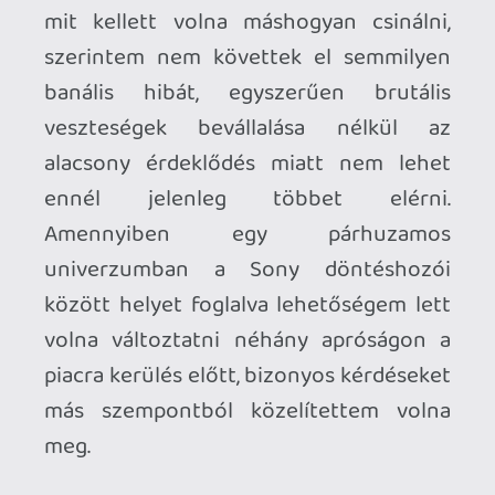
nincs elég helyük a lakásban hozzá,
másokat megrémít a valóságtól
eltávolodás, a teljes izoláció. Számos oka
lehet a nagy érdeklődés elmaradásának,
de a technológia fejlődésével, idővel
javulhat a helyzet bizonyos kritikus
pontokban. A Sony jelenleg érezhetően
inkább egy
kiegészítőként pozícionálja
második generációs VR-megoldását a
kínálatában, mintsem önálló, saját lábán
megállni képes platformként. Nem lenne
logikus lépés egy olyan időszakban - ilyen
rövid idő után - pálcát törni felette,
amikor olyan piaci szereplők invesztálnak
a technológiába, mint a
facebook
vagy az
Apple
. Nem fognak elárasztani
bennünket AAA címekkel…ritkábban
számítsunk ilyenekre! “Ritkábban”, ez
fontos kulcsszó, nem azonos azzal, hogy