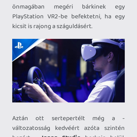
említésre méltó first party megjelenés
kövezte eddig a PlayStation VR
headsetek útját, az összes többi időleges
vagy azóta is platform exkluzív fejlesztés
külsős stúdiók kezei közül került ki.
Egészen biztos vagyok benne, hogy
ennek a partnerségnek egymástól
teljesen eltérő fokozatai, szintjei vannak
az együttműködés tárgyát képező játék
volumenétől függően. A Capcommal
történő kiváló együttműködésnek hála a
Resident Evil 7: Biohazard
VR-
támogatással jelent meg néhány
hónappal a PSVR indulása után, a
nyolcadik
Resident Evil 8: Village
a VR2
megjelenése napján sorakozott fel a
második generáció mögé, majd
decemberben duplázott minden idők