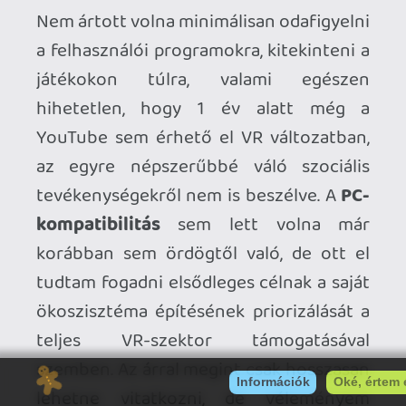
Ahhoz, hogy te is hozzászólj, be kell
jelentkezned!
axl
2024.08.03 14:00:00
#1zef1
"Nincs saját keretrendszer. Egy virtuális
tér... De ami a legfontosabb: nincsenek
gaming tartalmakon túlnyúló applikációk.
Nincs közös szociális tér."
Elképzelhető, hogy a nem játékosok
körében a fentiek megdobnák az
érdeklődést (nekem kb. annyira
hiányoznak, mint PS4-ről bármilyen
streaming applikáció: ha lehetne, minden
ikont eltüntetnék a menüből, ami nem a
játszáshoz kapcsolódik), de miért őket
kéne becélozni egy játékkonzol meglétét
feltételező kiegészítőnél? Aki rendelkezik
PS5-tel és ahhoz vesz VR szettet, az több,