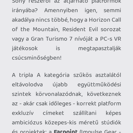
hivatalosan kizárólag PSVR-ra jelent meg,
mint a
Doom 3 VR Edition
. Az indiek
közül is felkarol néha egy-egy stúdiót,
egy-egy projektet, amelyeket kiemelt
figyelemmel kezel, esetleg némi
apanázzsal ösztönöz, vagy marketing
támogatást biztosít a beautiful
friendship keretében. Ez jelenthet némi
technikai támogatást a fejlesztés során,
az indie stúdió néhány szakemberrel
történő bővítésének finanszírozását,
esetleg megjelenéskor kiemelt helyet a
Store felületén. Konkrétumokról
viszonylag ritkán lehet olvasni, de az évek
során többször erősítették már meg ezt
a feltételezést is. (pl.
Wanderer
vagy
Paper Beast
).