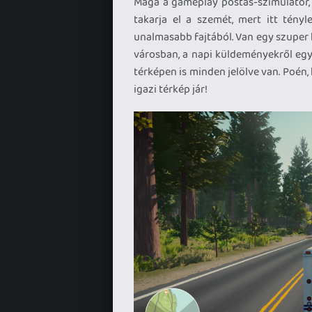
Maga a gameplay postás-szimulátor, 
takarja el a szemét, mert itt tényl
unalmasabb fajtából. Van egy szuper
városban, a napi küldeményekről egy 
térképen is minden jelölve van. Poén, 
igazi térkép jár!