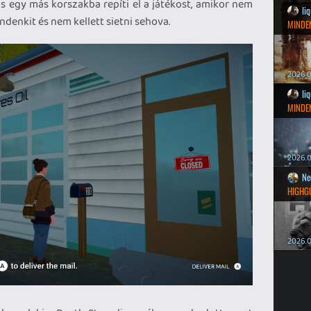
os egy más korszakba repíti el a játékost, amikor nem
li
ndenkit és nem kellett sietni sehova.
MINDEN
2026.0
li
MINDEN
2026.0
Ne
HIGHG
2026.0