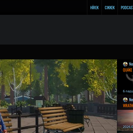
HÍREK
CIKKEK
PODCAS
Ne
QUAKE
6 napj
Ne
WRATH
2026.0