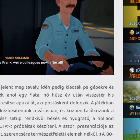
THE EXI
2026.0
ax
AACE 
2026.0
p3
ÁPRILI
 jelent meg tavaly, idén pedig kiadták ps gépekre és
ék, ahol egy fiatal nő húsz év után visszatér kis
2026.0
tesítse apukáját, aki postásként dolgozik. A játékban
Ne
kézbesítenünk a városban, és közben találkozunk a
MY FRI
gész setup rendkívül békés és nyugtató, a holland
GTA"-t próbáltak készíteni. A sztori prezentációja az
t, szerencsére természetfeletti elemek nélkül. :) A '80-
2026.0