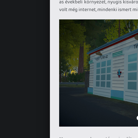
as évekbeli környezet, nyugis kisvár
volt még internet, mindenki ismert mi