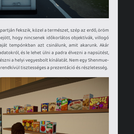
artján fekszik, közel a természet, szép az erdő, öröm
jött, hogy nincsenek időkorlátos objektívák, villogó
saját tempónkban azt csinálunk, amit akarunk. Akár
adatokról, és le lehet ülni a padra élvezni a napsütést,
gészni a helyi vegyesbolt kínálatát. Nem egy Shenmue-
 rendkívül tisztességes a prezentáció és részletesség.