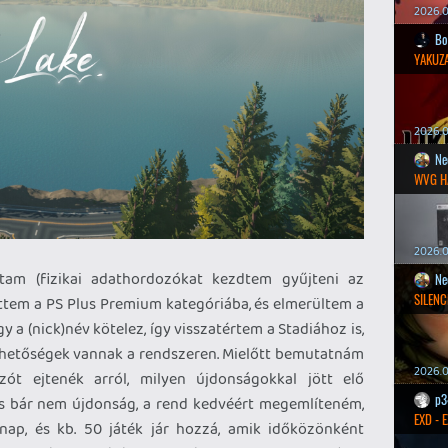
2026.0
Bo
YAKUZA
2026.05
Ne
WVG H
2026.0
am (fizikai adathordozókat kezdtem gyűjteni az
Ne
SILENC
ttem a PS Plus Premium kategóriába, és elmerültem a
y a (nick)név kötelez, így visszatértem a Stadiához is,
lehetőségek vannak a rendszeren. Mielőtt bemutatnám
2026.0
zót ejtenék arról, milyen újdonságokkal jött elő
p3
és bár nem újdonság, a rend kedvéért megemlíteném,
EXD - 
ap, és kb. 50 játék jár hozzá, amik időközönként