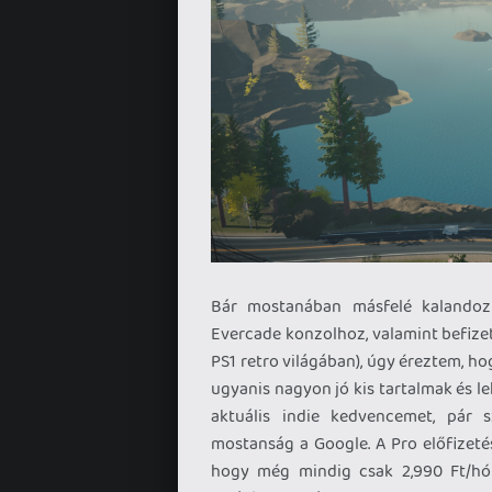
Bár mostanában másfelé kalandozt
Evercade konzolhoz, valamint befize
PS1 retro világában), úgy éreztem, hog
ugyanis nagyon jó kis tartalmak és 
aktuális indie kedvencemet, pár s
mostanság a Google. A Pro előfizet
hogy még mindig csak 2,990 Ft/hón