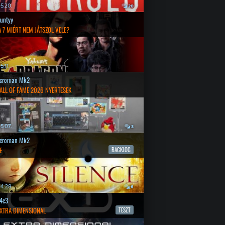
5.20.
20
untyy
 7 MIÉRT NEM JÁTSZOL VELE?
.11.
croman Mk2
ALL OF FAME 2026 NYERTESEK
5.07.
3
croman Mk2
E
BACKLOG
4.28.
6
4c3
EXTRA DIMENSIONAL
TESZT