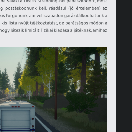
ha valaki a Death Stranding-nél panaszkodott, most
eg postáskodnunk kell, ráadásul (jó értelemben) az
 kis furgonunk, amivel szabadon garázdálkodhatunk a
kis lista nyújt tájékoztatást, de barátságos módon a
hogy létezik limitált fizikai kiadása a játéknak, amihez