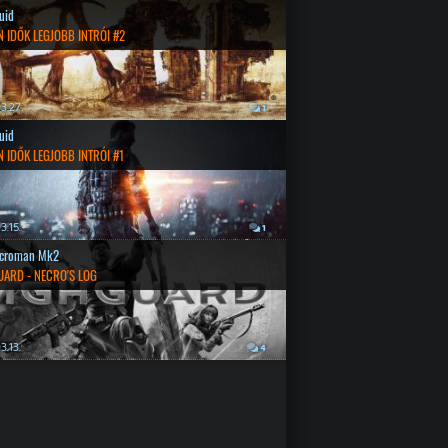
quid
 IDŐK LEGJOBB INTRÓI #2
3.27.
1
quid
 IDŐK LEGJOBB INTRÓI #1
3.15.
1
croman Mk2
UARD - NECRO'S LOG
3.13.
4