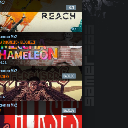
4c3
TESZT
7.10.
2
croman Mk2
A CHAMELEON BLOGTESZT
6.25.
croman Mk2
AUSERS
BACKLOG
6.12.
croman Mk2
S
BACKLOG