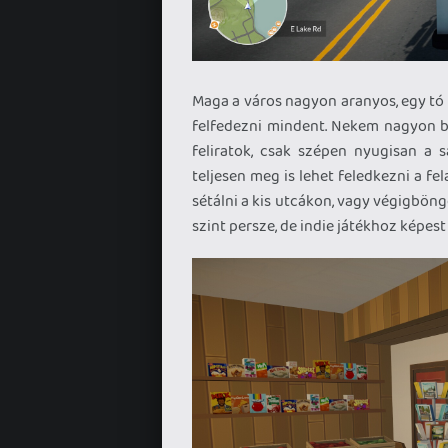
Maga a város nagyon aranyos, egy tó p
felfedezni mindent. Nekem nagyon be
feliratok, csak szépen nyugisan a 
teljesen meg is lehet feledkezni a fel
sétálni a kis utcákon, vagy végigbön
szint persze, de indie játékhoz képest