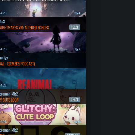
4.23.
4
4c3
 NIGHTMARES VR: ALTERED ECHOES
TESZT
4.23.
3
untyy
AL - ELEMZÉS(PODCAST)
4.22.
croman Mk2
Y CUTE LOOP
TESZT
4.14.
11
croman Mk2