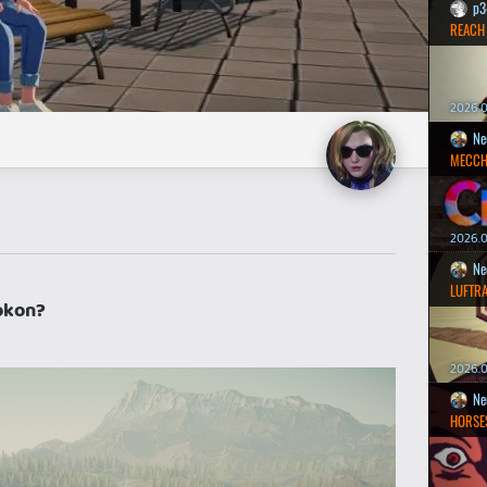
p3
REACH
2026.0
Ne
MECCH
2026.0
Ne
LUFTR
tokon?
2026.0
Ne
HORSE