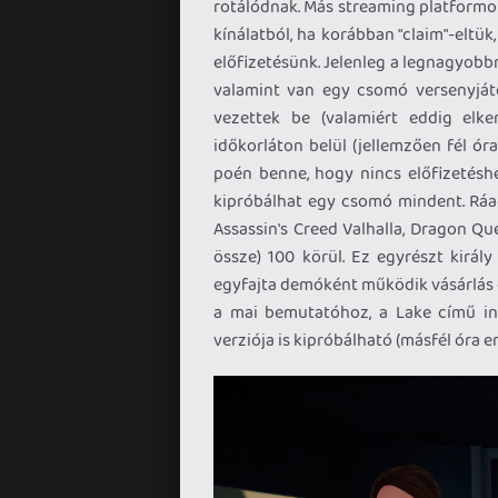
rotálódnak. Más streaming platformok
kínálatból, ha korábban "claim"-eltü
előfizetésünk. Jelenleg a legnagyobb
valamint van egy csomó versenyjáté
vezettek be (valamiért eddig elke
időkorláton belül (jellemzően fél ór
poén benne, hogy nincs előfizetéshe
kipróbálhat egy csomó mindent. Ráa
Assassin's Creed Valhalla, Dragon Qu
össze) 100 körül. Ez egyrészt király
egyfajta demóként működik vásárlás el
a mai bemutatóhoz, a Lake című ind
verziója is kipróbálható (másfél óra er