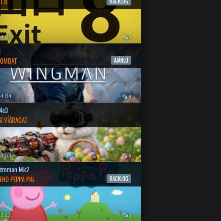
T 8
BACKLOG
4.08.
7
l
COMBAT
AJÁNLÓ
4.04.
4
4c3
SI VÍÁRADAT
4.03.
4
croman Mk2
END PEPPA PIG
BACKLOG
3.29.
2