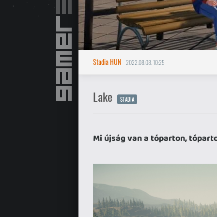
Stadia HUN
2022.08.08. 10:25
Lake
STADIA
Mi újság van a tóparton, tópar