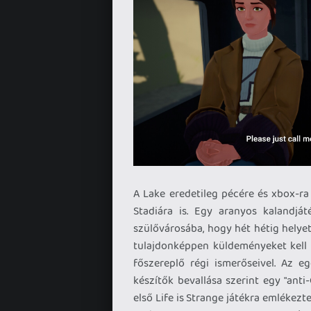
A Lake eredetileg pécére és xbox-ra
Stadiára is. Egy aranyos kalandját
szülővárosába, hogy hét hétig helyet
tulajdonképpen küldeményeket kell 
főszereplő régi ismerőseivel. Az e
készítők bevallása szerint egy "anti-
első Life is Strange játékra emlékezte