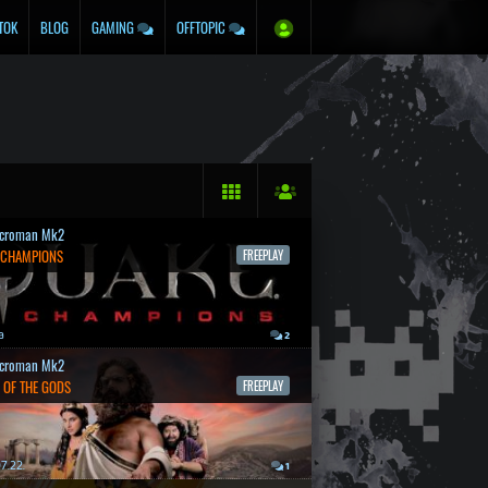
TOK
BLOG
GAMING
OFFTOPIC
croman Mk2
 CHAMPIONS
FREEPLAY
a
2
croman Mk2
 OF THE GODS
FREEPLAY
7.22.
1