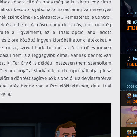
hoz képest eltérés, hogy még ha ki is kerül egy cím a
k, akkor később is játszható marad, amíg van érvényes
2026.0
nak szánt címek a Saints Row 3 Remastered, a Control,
p3
k és indie is. A másik nagy durranás, amit nemrég
LITTLE
rülte a figyelmem), az a Trials opció, ahol adott
a és 2 óra között) ingyen kipróbálhatunk játékokat. A
z kötve, szóval bárki bejöhet az "utcáról" és ingyen
2026.0
dásul nem is a leggagyibb címek vannak benne: Van
Bo
est XI, Far Cry 6 is például, összesen (nem számoltam
REANIM
 "techdemója" a Stadiának, bárki kipróbálhatja, plusz
őtt a döntést segítve. Jó kis opció! Na de visszatérve
ie játék benne van a Pro előfizetésben, de a trial
2026.0
ejéig).
Ne
GLITCH
2026.0
Ne