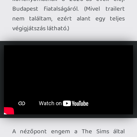
csupán a környezetedet, ez kicsit segíti is
a beleélésben. A használható elemeket a
program a kurzor rávitelekor fényárba
úsztatja, ám amíg a tárgyakat
akármennyiszer lehet birizgálni, addig a
párbeszédeket csupán egyszer játssza le.
A játék nem használ túl sok hangeffektet,
szinkronizált dialógus sincs pár rövid
szót vagy hümmögést leszámítva, de a
minimalista zene a játékhoz illő
aláfestést nyújt.
A Majd nálatok ingyen játszható a
böngészőből
, viszont nálam perceken
keresztül töltött, amire el tudtam
indítani. Nem tudom, hogy ez a
netkapcsolat kérdés-e, de ha valaki nem
akar várni, annak ott a linkelt videó.