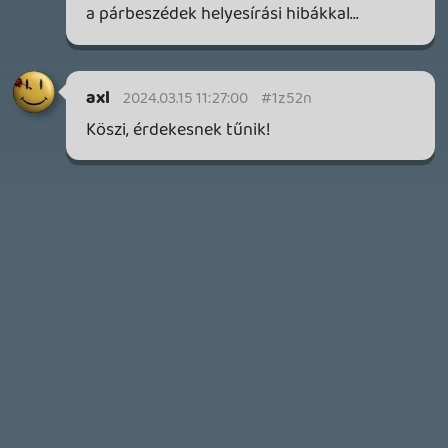
2026.05.07.
3
Necroman Mk2
SILENCE
BACKLOG
2026.04.28.
6
p34c3
EXD - EXTRA DIMENSIONAL
TESZT
2026.04.23.
4
p34c3
LITTLE NIGHTMARES VR: ALTERED ECHOES
TESZT
2026.04.23.
3