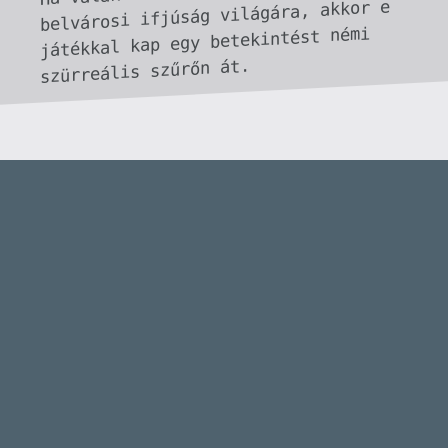
Stadia HUN
2024.03.15 15:05:15
#1z53d
Ez esetben 100%-osan autentikus a cucc!
🙂
axl
2024.03.15 14:47:00
axl
2024.03.15 14:47:00
#1z53b
A mai ifjúságot mutatja be, mégis mire
számítottál? 😃
Stadia HUN
2024.03.15 14:39:48
Stadia HUN
2024.03.15 14:39:48
#1z535
Elsőre jópofának tűnt, de (még nem
játszottam vele, csak belenéztem
youtube-on) elég zavaró, hogy tele vannak
a párbeszédek helyesírási hibákkal...