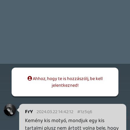
axl
2024.03.15 11:27:00
#1z52n
Köszi, érdekesnek tűnik!