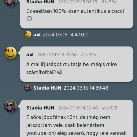
2026.06.25.
Necroman Mk2
LUFTRAUSERS
BACKLOG
2026.06.12.
Necroman Mk2
HORSES
BACKLOG
2026.05.20.
20
Bountyy
YAKUZA 7 MIÉRT NEM JÁTSZOL VELE?
2026.05.11.
Necroman Mk2
WVG HALL OF FAME 2026 NYERTESEK