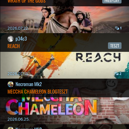
2026.04.04.
4
p34c3
ÁPRILISI VÍÁRADAT
2026.04.03.
4
Necroman Mk2
MY FRIEND PEPPA PIG
BACKLOG
2026.03.29.
2
liquid
MINDEN IDŐK LEGJOBB INTRÓI #2
2026.03.27.
1
liquid
MINDEN IDŐK LEGJOBB INTRÓI #1