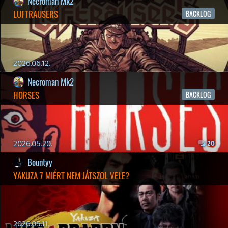
2026.03.15.
1
Necroman Mk2
HIGHGUARD - NECRO'S LOG
2026.03.13.
4