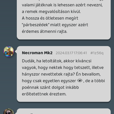
Necroman Mk2
QUAKE CHAMPIONS
FREEPLAY
8 napja
2
Necroman Mk2
WRATH OF THE GODS
FREEPLAY
2026.07.22.
1
p34c3
REACH
TESZT
2026.07.10.
2
Necroman Mk2
MECCHA CHAMELEON BLOGTESZT