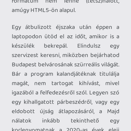
korlenyomatnak a 2020-as évek eleji
Budapest fiatalságáról. (Mivel trailert
nem találtam, ezért alant egy teljes
végigjátszás látható.)
A nézőpont engem a The Sims által
használt izometrikus perspektívára
emlékeztetett, persze rajzolt 3D helyett
valós fényképekből összevágott
grafikával. Magadat soha nem látod,