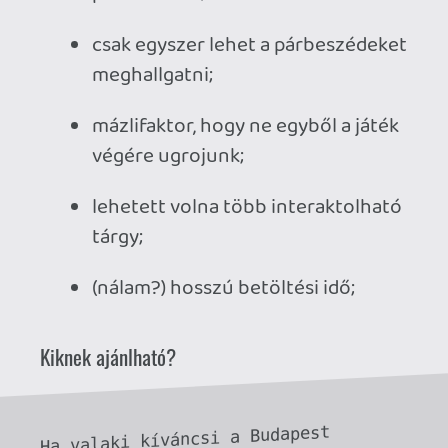
Ahhoz, hogy te is hozzászólj, be kell
jelentkezned!
FrY
2024.03.22 14:42:12
#1z5q6
Kemény kis motyó, mondjuk egy kis
tartalmi plusz nem ártott volna bele, hogy
valami játéknak is lehessen azért nevezni,
a remek megvalósításon kívül.
A hossza és ötletesen megírt
“párbeszédek” miatt egyszer azért
érdemes átmenni rajta.
Necroman Mk2
2024.03.17 17:06:41
#1z56q
Dudák, ha letoltátok, akkor kíváncsi
vagyok, hogy nektek hogy tetszett, illetve
hányszor nevettetek rajta? Én bevallom,
hogy csak egyetlen egyszer
, de a többi
poénnak szánt dolgot inkább
erőltetettnek éreztem.