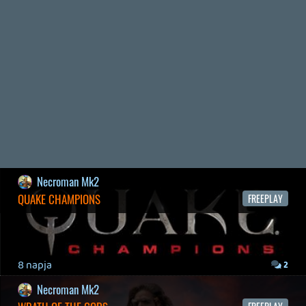
Bountyy
REANIMAL - ELEMZÉS(PODCAST)
2026.04.22.
Necroman Mk2
GLITCHY CUTE LOOP
TESZT
Információk
Oké, értem és elfogadom!
2026.04.14.
11
Necroman Mk2
THE EXIT 8
BACKLOG
2026.04.08.
7
axl
AACE COMBAT
AJÁNLÓ