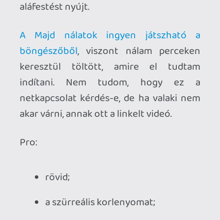
a galéria hosszú, filozofikus
párbeszédei;
csak egyszer lehet a párbeszédeket
meghallgatni;
mázlifaktor, hogy ne egyből a játék
végére ugrojunk;
lehetett volna több interaktolható
tárgy;
(nálam?) hosszú betöltési idő;
Kiknek ajánlható?
Ha valaki kíváncsi a Budapest 
belvárosi ifjúság világára, akkor e 
játékkal kap egy betekintést némi 