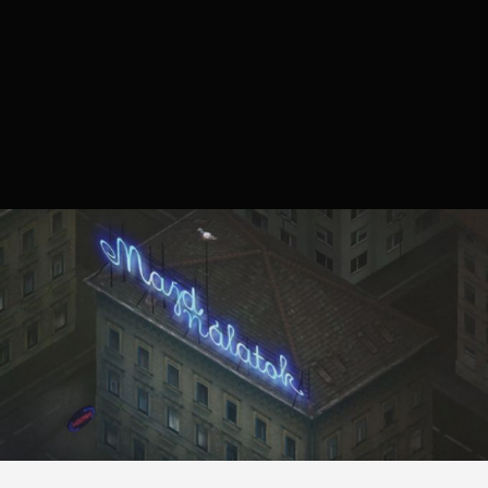
Necroman Mk2
2024.03.15. 11:02
Majd nálatok
FREEPLAY
Üdvözlet a pokol belpesti
bugyrában!