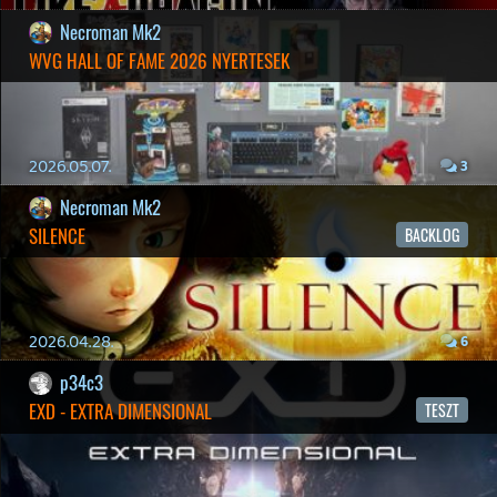
19 éve videójáték minden nap! Copyright 365 Media Kft
Impresszum
|
Hirdetési ajánlatunk
|
Felhasználási feltételek
|
Adatvédelmi elveink
|
Sütik
Hírek
|
Cikkek
|
Podcastok
|
Blogok
|
Gaming Fórum
|
Offtopic Fórum
RSS
|
Blog RSS
|
Podcast RSS
|
Instagram
|
Youtube
|
Facebook
|
Twitter
|
Patreon