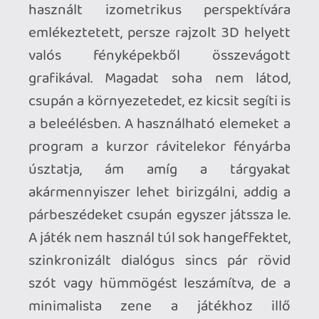
Pro:
rövid;
a szürreális korlenyomat;
a Simset idéző perspektíva;
a képekhez fűzött megjegyzések;
oké háttérzene;
ööö... ingyenes;
Kontra:
fárasztó humor;
nehezen kisilabizálható kézírás;