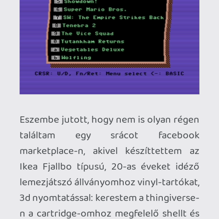
fogtuk és ölben tartottuk a joy-t, és jobb
kézzel irányítottunk (a QS-nál a tűz gomb
a stick tetején volt).
Ez a Competition Pro bár első ránézésre
eltérőnek tűnhet, a játékélmény és az
irányítás hasonló, annyi eltéréssel, hogy a
tűzgombot az irányítót tartó bal kézzel
kell nyomni.
Necroman Mk2
2023.02.10 11:35:43
Necroman Mk2
2023.02.10 11:35:43
#1y4i8
Nekünk QS volt régen, és tudom, hogy bár
a C64-nek nem volt dedikált joystickje
,
számomra az a C64 joystick.
Ez, amit linkeltél, kicsit fura kialakítású,
ráadásul két kézzel kéne játszani, nem?
Egy Atari VCS/2600 emulátorhoz még
vennék is, bár az esetben is inkább valami
autentikusabbat keresnék (ha volna...)
Stadia HUN
2023.02.09 15:48:24