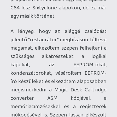
szoftverek memória inicializáló és töltő
rutinjai mellett magával a demóval
bíbelődtem. Mindenképp olyat szerettem
volna, ami klasszikus módon, dallammal
és rasztercsíkokkal variál a képernyőn és
fontos volt az is, hogy az ott levő üzenet
tényleg közvetlen és a játékosnak
címzett legyen. A demót napokig
próbálgattam, mire elérte a végleges
formáját, aztán jött a tömörítés
(crunching) és az optimalizáció, hogy ne
csak emulátorban, de valódi vason is
megfelelően fusson, de azért spóroljak a
tárhellyel is. Ehhez általában a Kollár Zoli-
féle (nyugodjék békében) 1541SD floppy
drive emulátort és a monitor programot
használtam – no meg a PC-re készült
DirMastert, amellyel tökéletesen lehet