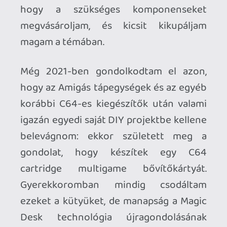
Desk technológia újragondolásának
köszönhetően igazából annyira nem is
bonyolult a történet, így hát életre
hívtam a Retroid Starcade Game Vault
Cartridge projektemet.
DIY