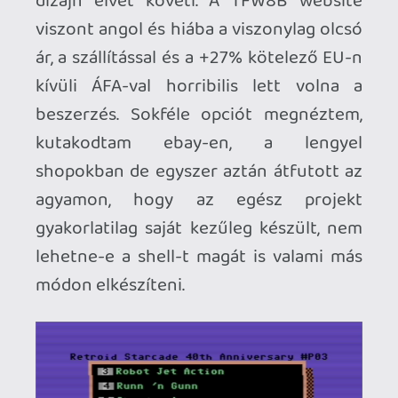
Stinger
2023.02.10 16:40:42
Stinger
2023.02.10 16:40:42
#1y4ja
Ahogy ígértem, egy pár perces videós
bemutató arról, hogy mi is ez, hogyan
működik a gyakorlatban. 🙂
Stadia HUN
2023.02.10 13:09:30
#1y4ij
Nekünk is QS2-nk volt régen (meg még
tartalék Atari style joy), de ezeket is két
kézzel játszottuk. Bár voltak
tapadókorongok az alján, ált. bal kézzel