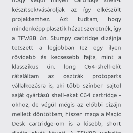
Very szép munka Stingie! Nagy gratz!
Stinger
2023.02.10 17:04:46
#1y4jf
Van origi 1084S-D commy monitorom a
padláson, ami legutóbb még működött
újrakondizás után, aztán fél évre rá
lehoztam és első bekapcskor sorkimenő
puff (és valahogy nincs kedvem ezzel
szenvedni, teljesen felesleges). Ezt most
egy ócska SpeaKA RCA2HDMI-vel vettem
fel, de az igazság az, hogy úton van a
Medusa-m Lotharektől, azzal lesz majd
igazán szupcsi a minőség LCD-n.
Stadia HUN
2023.02.10 16:56:29
Stadia HUN
2023.02.10 16:56:29
#1y4jd
Köszi, kiváló! Kattogós joystick, Giana (bár
én inkább a Mario-skines verziót
szerettem) szép emlékeket idézett. 🙂
Egyedül a crt monitort hiányoltam!