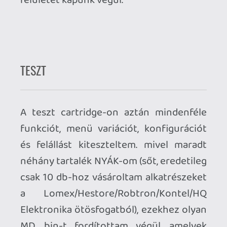
Mikor ezzel elkészültem, elkezdtem
végre a külcsínnel is foglalkozni és a
megfelelő dobozméret kiválasztásra /
lerendelése után kitaláltam, hogy egy
kívülről ráhúzható Retroid dizájnú paper
sleeve-el csinosítom ki a Retroid
Starcade Game Vault cartridge-omat.
Ehhez kicsit felevenítettem a
vektorgrafikás tapasztalataimat még