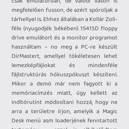
A teszt cartridge-on aztán mindenféle
funkciót, menü variációt, konfigurációt
és felállást kiteszteltem. mivel maradt
néhány tartalék NYÁK-om (sőt, eredetileg
csak 10 db-hoz vásároltam alkatrészeket
a Lomex/Hestore/Robtron/Kontel/HQ
Elektronika ötösfogatból), ezekhez olyan
MD .bin-t fordítottam végül, amelyek
tematikus válogatások. Kumite
barátomnak a gyermekkori all-time best
of gyűjteményét állítottam össze,
Sakmannak pedig szintén egyedi, limitált
változat készült, eltérő
színösszeállításban, és névre szóló
demóval illetve külsővel megáldva. Mivel
gyermekkorom legendás masinája épp
2022-ben ünnepelte a 40. évfordulóját
és ez a projekt is elvileg tavaly fejeződött