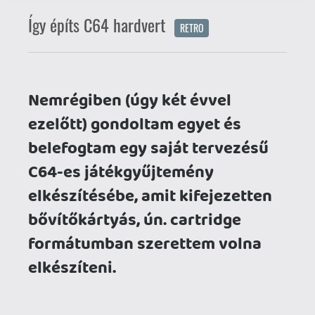
ezelőtt) gondoltam egyet és
belefogtam egy saját tervezésű
C64-es játékgyűjtemény
elkészítésébe, amit kifejezetten
bővítőkártyás, ún. cartridge
formátumban szerettem volna
elkészíteni.
Egyből kétféle típust is készettem
MagicDesk alapokon, mindezt 1 Mbyte-
ban, zenés cracktro-val, dallamos
menürendszerrel és kiváló játékokkal a
régmúltból, illetve ha már ennyire
rápörögtem a témára, akkor a legendás
Commodore 64 2022-es, 40. évfordulója
alkalmából is készült egy míves
kompiláció. A 2 év persze csalóka: 2020