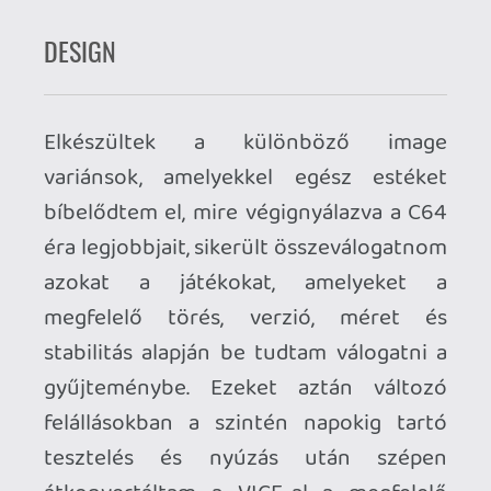
dizájn elvét követi. A TFW8B website
viszont angol és hiába a viszonylag olcsó
ár, a szállítással és a +27% kötelező EU-n
kívüli ÁFA-val horribilis lett volna a
beszerzés. Sokféle opciót megnéztem,
kutakodtam ebay-en, a lengyel
shopokban de egyszer aztán átfutott az
agyamon, hogy az egész projekt
gyakorlatilag saját kezűleg készült, nem
lehetne-e a shell-t magát is valami más
módon elkészíteni.