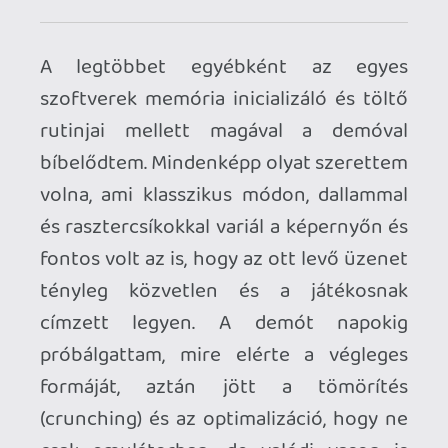
szennyeződést oldja, nem elegendő –
szükség volt hát egy ún. Kontakt LR
elnevezésű forrasztásokhoz használt
oldószerre, amely bár elég hatékony, de
nem igazán olcsó vegyszer. Ezt a HQ
Elektronikában vásároltam több más,
egyéb aprósággal együtt. Azt kell
mondanom megérte, mert tényleg
csodát művel és a beépített kefével
együtt tökéletesen eltávolít minden
szennyeződést, amelyet az IPA-val
lekezelve utána tiszta, tökéletesen kezelt
felületet kapunk végül.
TESZT