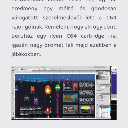
Elkészült hát nagyjából minden, kivéve a
burkolatot – ez volt az utolsó lépcső és
itt valóban sokat gondolkodtam azon,
hogy végül milyen cartridge shell-t
készítsek/vásároljak az így elkészült
projektemhez. Azt tudtam, hogy
mindenképp plasztik házat szeretnék, így
a TFW8B ún. Stumpy cartridge dizájnja
tetszett a legjobban (ez egy ilyen
rövidebb és kecsesebb fajta, mint a
klasszikus ún. long C64-shell-ek):
rátaláltam az osztrák protoparts
vállalkozásra is, aki több színben sajtol
saját gyártású shell-eket C64 cartridge -
okhoz, de végül mégis az előbbi dizájn
mellett döntöttem, hiszen maga a Magic
Desk cartridge-om is a kisebb, short