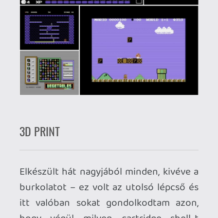
gyönyörű piros/arany alaplapos és fekete
billentyűzetes masina lesz majd, amelybe
mindenféle FPGA-alapú bővítményt
beszerelek. (sztereó MixSid, beépített
Lumafix, S-Video output, FPGA PLA,
hűtésmodok és még sorolhatnám). De ez
már egy következő történet, egyelőre
most a legnagyobb öröm a Retroid
Starcade Game Vault gyűjteményt övezi,
amelyre így kb 50 munkaóra és három
hónap után azt mondom: elégedett
vagyok az eredménnyel.
Ahhoz, hogy te is hozzászólj, be kell
jelentkezned!
keviny
2023.02.11 07:33:59
#1y4kc