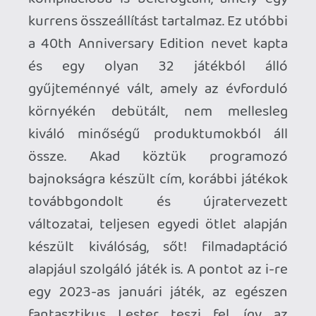
játéklista és technikai áttekintő is
készült, amelyek szintúgy helyet kaptak a
dobozban.
3D PRINT