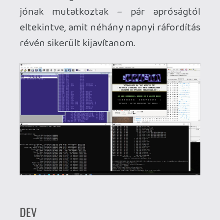
HW
Mikor megvoltam ezzel is, jöhetett a
valódi forrasztás: az első tesztpéldányon
sokat bíbelődtem, mert ezzel teszteltem
ki tulajdonképp a logikai kapukat, az
EEPROM típust, a reset funkciót a tact
switch-el és a socketeket is. A forrasztás
is egész szépre sikerült, de utólag a
korrózió elkerülése miatt kellett
vásárolnom a forrasztás után
visszamaradt gyanta és egyéb anyagok
eltávolítására szolgáló szereket. Az
Izopropyl-alkohol bár a zsír és a legtöbb