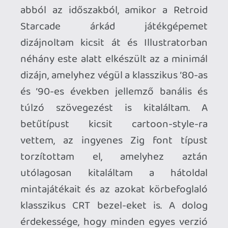
WHATSNEXT
A sors fintora, hogy időközben az egyik,
sohasem használt és tényleg vadiúj C64-
em audio áramköre is bekrepált, amit
csak onnan tudtam meg, hogy gondolván
egyet kipróbáltam az egyik cartridge-al
és több más játékkal is a gépet mire
kiderült, hogy az egyik hangcsatorna
hiányzik… azóta már sikerült kimérnem,
hogy az egyik kondenzátor fáradás áll a
háttérben. A korábban kapott két donor
gép alaplapját is szerettem volna már