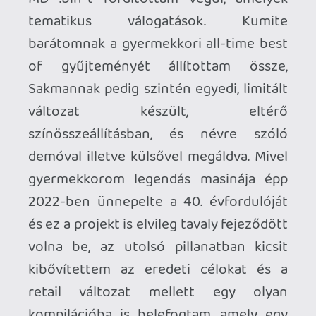
abból az időszakból, amikor a Retroid
Starcade árkád játékgépemet
dizájnoltam kicsit át és Illustratorban
néhány este alatt elkészült az a minimál
dizájn, amelyhez végül a klasszikus ’80-as
és ’90-es években jellemző banális és
túlzó szövegezést is kitaláltam. A
betűtípust kicsit cartoon-style-ra
vettem, az ingyenes Zig font típust
torzítottam el, amelyhez aztán
utólagosan kitaláltam a hátoldal
mintajátékait és az azokat körbefoglaló
klasszikus CRT bezel-eket is. A dolog
érdekessége, hogy minden egyes verzió
eltérő szövegezést és háttérgrafikát
kapott, így tényleg egyedi változatok
születtek. A C64 cartridge -okhoz
természetesen egy, az adott kiadáshoz
passzoló általános leírás, ismertető,