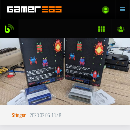
Stinger
2023.02.06. 18:48
Így építs C64 hardvert
RETRO
Nemrégiben (úgy két évvel