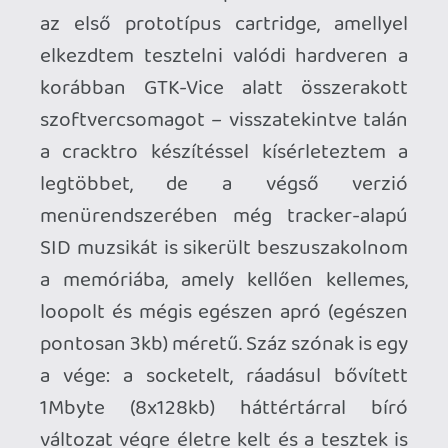
lemezképfájlokat és mindenféle
fájlstruktúrás hókuszpókuszt készíteni.
Mikor a demó már nem fagyott ki a
memóriacímzés miatt, úgy kellett az
indítórutint módosítani hozzá, hogy ne
arra a területre írjon, amelyik a Magic
Desk menü asm loaderjének fenntartott
tartomány – ezzel is elbíbelődtem
néhány órát, de sikerült átalakítani a
betöltőrutint úgy, hogy ne üsse egymást
a kettő.