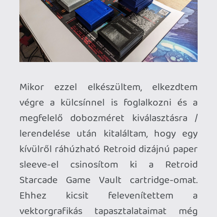
háromféle színvariációban néhány
példányt, amelyhez szintén saját kezűleg
szerkesztett logó és matrica is társult.
Kinyomtattam a néhány óra alatt
Információk
Oké, értem és elfogadom!
elkészült kézikönyvecskét, leírásokat,
dizájn elemeket és… ezzel elkészült a
projekt, amely az eredetileg tervezett
néhány hónap helyett konkrétan két évig
tartott (igaz, ebből másfél év tetszhalott
állapot volt, de november végén
ráúsztam ismét a témára és kb. két hónap
alatt sikerült is tető alá hozni).