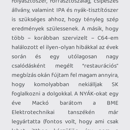
XP
A dolog odáig fajult, hogy szép lassan
elkezdtem foglalkozni a C64 lelkivilágával
is: mérnökként nem állt túlzottan távol
tőlem a mikroelektronika, a
mérőműszerek és a kapcsolódó fogalmak
ismerete, így szép lassan jópár C64-es
lapot sikerült diagnosztizálni, esetenként
pedig megjavítani. A következő
projektem ennek okán egy saját építésű
C64 lesz Sixtyclone alapokon, de ez már
egy másik történet.
A lényeg, hogy az eléggé csalódást
jelentő “restaurátor” megbízáson túltéve
magamat, elkezdtem szépen felhajtani a
szükséges alkatrészeket: a logikai