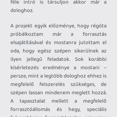
legyártatta (fontos volt, hogy ami csak
lehet, itthon készüljön, így nem a
PCBWay-féle megoldást választottam) –
ráadásul ez egy kicsit átalakított, egyedi,
fekete színű és mindenféle védőréteggel
ellátott verzió lett végül, amelyet a lenti
fotókon is láthattok.