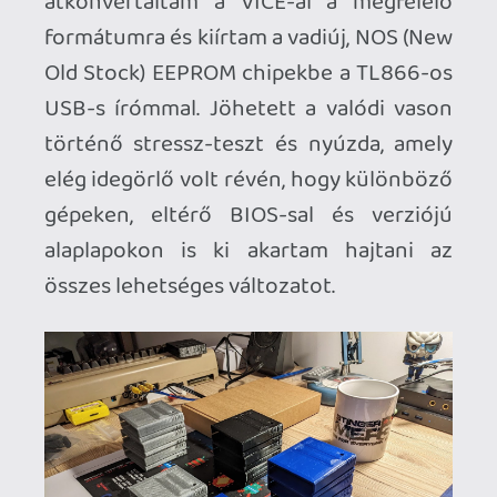
Eszembe jutott, hogy nem is olyan régen
találtam egy srácot facebook
marketplace-n, akivel készíttettem az
Ikea Fjallbo típusú, 20-as éveket idéző
lemezjátszó állványomhoz vinyl-tartókat,
3d nyomtatással: kerestem a thingiverse-
n a cartridge-omhoz megfelelő shellt és
találtam is olyat, ami méretben és
dizájnban is passzolt. Készíttettem vele
egy low-quality próbanyomást, amely
elsőre tökéletesen lett, ráadásul a reset
gomb lyuk pozíciója is pont ott van, ahol
lennie kell, sőt! Sikerült úgy átvariálni,
hogy pattintós (masszív) megoldással
rögzüljenek a fedelek, így még csavarozni
sem szükséges. Rendeltem hát tőle