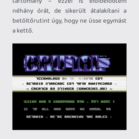
volna be, az utolsó pillanatban kicsit
kibővítettem az eredeti célokat és a
retail változat mellett egy olyan
kompilációba is belefogtam, amely egy
kurrens összeállítást tartalmaz. Ez utóbbi
a 40th Anniversary Edition nevet kapta
és egy olyan 32 játékból álló
gyűjteménnyé vált, amely az évforduló
környékén debütált, nem mellesleg
kiváló minőségű produktumokból áll
össze. Akad köztük programozó
bajnokságra készült cím, korábbi játékok
továbbgondolt és újratervezett
változatai, teljesen egyedi ötlet alapján
készült kiválóság, sőt! filmadaptáció
alapjául szolgáló játék is. A pontot az i-re
egy 2023-as januári játék, az egészen
fantasztikus Lester teszi fel, így az
eredmény egy méltó és gondosan