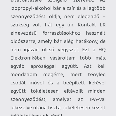
bíbelődtem el, mire végignyálazva a C64
éra legjobbjait, sikerült összeválogatnom
azokat a játékokat, amelyeket a
megfelelő törés, verzió, méret és
stabilitás alapján be tudtam válogatni a
gyűjteménybe. Ezeket aztán változó
felállásokban a szintén napokig tartó
tesztelés és nyúzás után szépen
átkonvertáltam a VICE-al a megfelelő
formátumra és kiírtam a vadiúj, NOS (New
Old Stock) EEPROM chipekbe a TL866-os
USB-s írómmal. Jöhetett a valódi vason
történő stressz-teszt és nyúzda, amely
elég idegörlő volt révén, hogy különböző
gépeken, eltérő BIOS-sal és verziójú
alaplapokon is ki akartam hajtani az
összes lehetséges változatot.