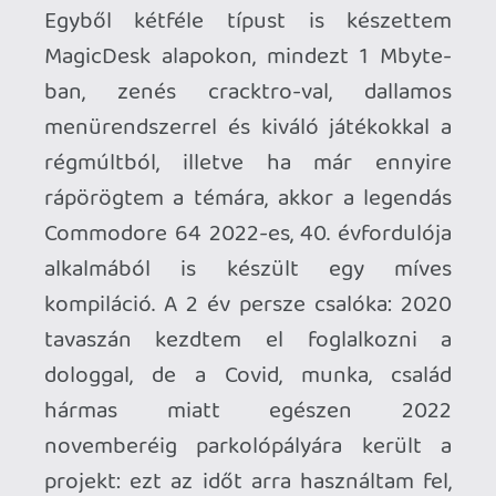
tavaszán kezdtem el foglalkozni a
dologgal, de a Covid, munka, család
hármas miatt egészen 2022
novemberéig parkolópályára került a
projekt: ezt az időt arra használtam fel,
hogy a szükséges komponenseket
megvásároljam, és kicsit kikupáljam
magam a témában.
Még 2021-ben gondolkodtam el azon,
hogy az Amigás tápegységek és az egyéb
korábbi C64-es kiegészítők után valami
igazán egyedi saját DIY projektbe kellene
belevágnom: ekkor született meg a
gondolat, hogy készítek egy C64
cartridge multigame bővítőkártyát.
Gyerekkoromban mindig csodáltam
ezeket a kütyüket, de manapság a Magic