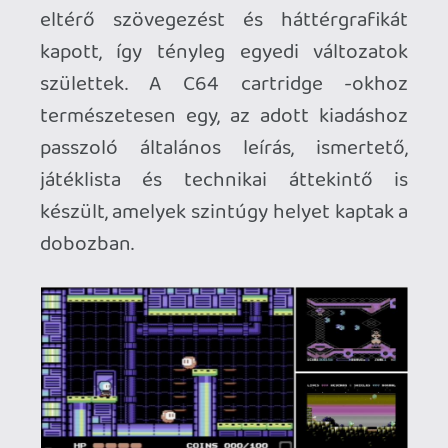
felújítani és néhány más kisebb DIY
projekthez is szükségem lett volna egy
segítő eszközre, így végül sok
tervezgetés után vásároltam végre
magamnak egy kiforrasztó állomást,
amivel jelentősen lerövidül a munka.
Egyrészt az egyik alaplapban memória és
logikai kapu processzorokat is ki kellene
forrasztani a javításhoz, másrészt – és ez
a fontosabb szempont – szeretnék
építeni egy vadonat új és modern
alapokon nyugvó klónt egy SixtyClone
képében, amelyhez a donorchipek egy
részét szintúgy ki kell majd forrasztanom
valahogy. Egy ún. vákuumos desoldering
stationnal ez kvázi gyerekjáték, úgyhogy
a következő projektem minden
bizonnyal egy átlátszó házba épített