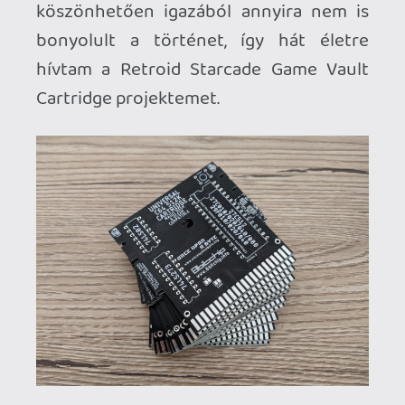
Viszont ha már ebbe belefogok, akkor
tényleg end-to-end én akartam mindent
megcsinálni: a NYÁK-ot, a forrasztást, az
alkatrészek beszerzését, a szoftveres
programozást és minden egyebet, sőt!
Nem úgy ismerem magam, hogy csak
hányaveti módon készítek egy csupasz
cart-ot, adjuk meg a módját rendesen. Ez
alapján végül 3d nyomtatott shell, egyedi
doboz dizájn és egy raszteres cracktro-
féle intró is társuljon akkor már a
dologhoz.
A projekt egyik előzménye, hogy régóta
próbálkoztam már a forrasztás
elsajátításával és mostanra jutottam el
oda, hogy egész szépen sikerülnek az
ilyen jellegű feladatok. Sok korábbi
kísérletezés eredménye a mostani –