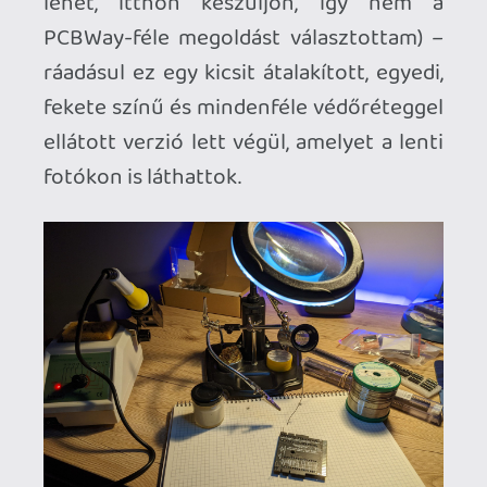
kapukat, az EEPROM-okat,
kondenzátorokat, vásároltam EEPROM-
író készüléket és elkezdtem alaposabban
megismerkedni a Magic Desk Cartridge
converter ASM kódjával, a
memóriacímzésekkel és a regiszterek
működésével is. Szépen lassan elkészült
az első prototípus cartridge, amellyel
elkezdtem tesztelni valódi hardveren a
korábban GTK-Vice alatt összerakott
szoftvercsomagot – visszatekintve talán
a cracktro készítéssel kísérleteztem a
legtöbbet, de a végső verzió
menürendszerében még tracker-alapú
SID muzsikát is sikerült beszuszakolnom
a memóriába, amely kellően kellemes,
loopolt és mégis egészen apró (egészen
pontosan 3kb) méretű. Száz szónak is egy
a vége: a socketelt, ráadásul bővített