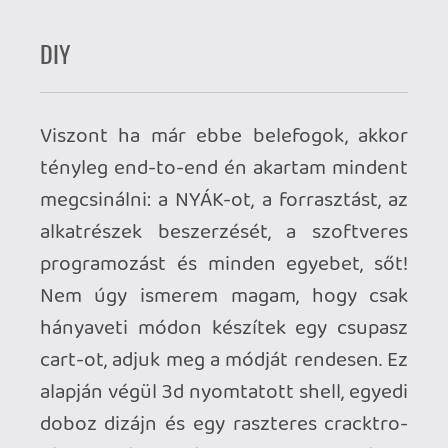
persze, mint a legtöbb dologhoz ehhez is
megfelelő felszerelés szükséges, de
szépen lassan mindenem meglett hozzá.
A tapasztalat mellett a megfelelő
forrasztóállomás és hegy, speciális
folyasztószer, forrasztószalag, csipeszes
állvány, valamint IPA és nyák-tisztítószer
is szükséges ahhoz, hogy tényleg szép
eredmények szülessenek. A másik, hogy
több – korábban szervizelt – C64-em
halálozott el ilyen-olyan hibákkal az évek
során és egy utólagosan nagy
csalódásként megélt “restaurációs”
megbízás okán fújtam fel magam annyira,
hogy komolyabban nekiálljak SK
foglalkozni a dolgokkal. A NYÁK-okat egy
éve Mackó barátom a BME
Elektrotechnikai tanszékén már