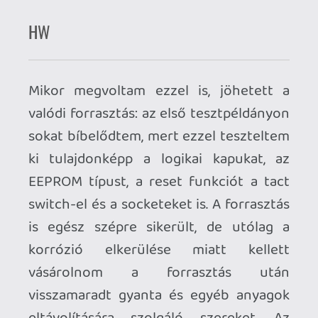
válogatott szerelmeslevél lett a C64
rajongóinak. Remélem, hogy aki úgy dönt,
beruház egy ilyen C64 cartridge -ra,
igazán nagy örömét leli majd ezekben a
játékokban.
DESIGN
Elkészültek a különböző image
variánsok, amelyekkel egész estéket