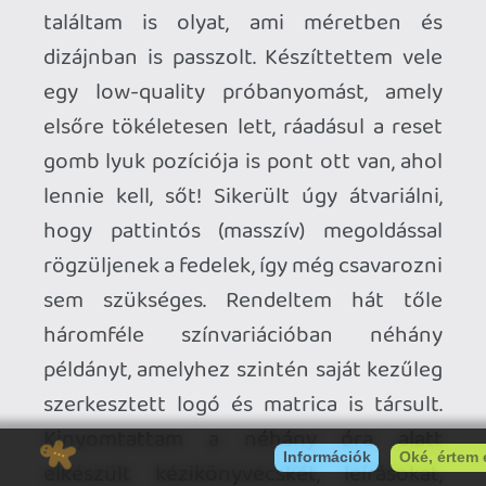
Stadia HUN
2023.02.09 15:48:24
#1y4fw
Quickshot egyelőre nincsen (nekem is az
volt anno a kedvencem), egy kis cég
dolgozik egy új (usb-s) verzión, láttam
kickstarterern, de nem találom.
A "rivális" Competition Pro szintén jó kis
C64 joystick volt, ebből ma is kapható
usb-s végű változat, viszonylag olcsó.
Nekem ilyenem van, nagyon jó minőségű.
🙂
amazon.de
Necroman Mk2
2023.02.09 15:30:06
Necroman Mk2
2023.02.09 15:30:06
#1y4fs
Elolvastam a cikket, és minden
elismerésem!
Én továbbra is maradnék az PC-s emuláció
mellett, bár egy QuickShoot joystick
(lehetőleg USB-s végű) jól jönne hozzá.