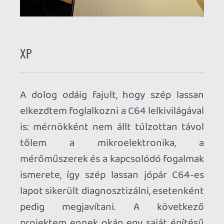
1Mbyte (8x128kb) háttértárral bíró
változat végre életre kelt és a tesztek is
jónak mutatkoztak – pár apróságtól
eltekintve, amit néhány napnyi ráfordítás
révén sikerült kijavítanom.
DEV
A legtöbbet egyébként az egyes