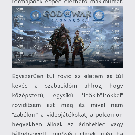
7 pontos Gotham Knights platinázásába,
ha fizetnének érte! 😃
Invisible
2022.11.18 12:19:59
p34c3
2022.11.18 14:38:58
#1xud5
"open world címekKEL" 😃 Ez így viccesen
hangzott többesszámban, végigtoltam a
Horizon Zero Dawn-t pár hét (!) alatt, majd
annyira belemelegedtem, hogy
megvettem a Forbidden West-et, ami még
jobban bejött, de a krónikus időhiányom
miatt jegelve lett 15-20 után...rossz ötlet
volt egymás után két ekkora emberes
stuffot bevállalni, többet nem is csinálok
ilyet, tanultam belőle. Cyberpunk 2077-be
is azért tudtam 70 órát két hét alatt
beletenni tavasszal, mert itthon voltam
Coviddal karanténban. 🙂
Próbálom kezelni az időhiányt, időközben
töröltem pl. az életemből minden social