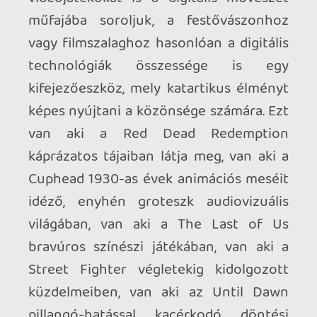
Képes vagyok néha szórakozásból
mások által kifejezetten
unalmasnak tartott stitisztikákat,
grafikonokat, diagramokat
böngészni.
Nyilvántartást vezetek elég sok
mindenről, a családban már
szállóigévé vált tőlem és a párom
nem bírja röhögés nélkül mondani
a "Csinálok egy Excel-táblázatot!"
mondatot.
Nem bírom soha ki, hogy ne
kattintsak egy videojáték eladási
adatokat tartalmazó cikkre, sőt,
még a hardvereladásokat is
követem pl. a vgchartz.com-ot
rendszeresen böngészve.