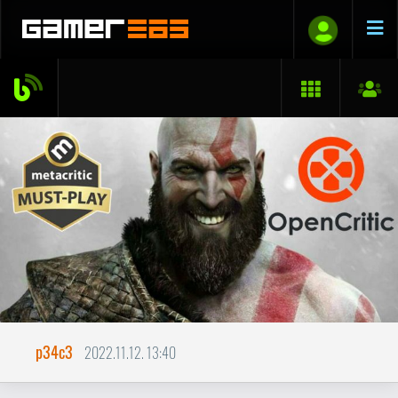
p34c3
2022.11.12. 13:40
10per10 - elmélkedő a játékok
pontszámairól