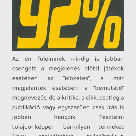
igényel, tehát egy finom kézműves sör
főzése is az - nem hiszem, hogy lehet
"tesztelni", legfeljebb véleményezni vagy
kritizálni.
Mario kART
Fel kell tehát tennünk a nagy kérdést,
hogy minek tartjuk a játékokat:
terméknek vagy művészetnek? Nem is
olyan könnyű egyértelműen válaszolni
erre a kérdésre, hiszen egy bizonyos
színvonal alatt nagyon nehéz
művészetként tekinteni rájuk, csakúgy,
mint minden másra is. Hiszen hozzá nem
értő szemek számára nincs nagy
különbség egy kiállításon bemutatott,
neves képzőművész kezei által formált