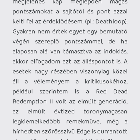
változott, szerintem 🤷🏼‍♂️
p34c3
2022.11.15 18:13:31
sQr
2022.11.20 17:26:08
#1xuk8
Volt ott egy Returnal is…
p34c3
2022.11.17 17:30:22
p34c3
2022.11.19 21:58:10
#1xuid
Pedig ha kettő lenne belőle, az egyik
elkészíthetné végre a Fantasztikus Négyes
2021. májusi adását! 😃
Warhawk
2022.11.19 15:32:13
Warhawk
2022.11.19 15:32:13
#1xuhh
Többek szerint egy is bőven sok belőle. 😛
Invisible
2022.11.18 12:19:59