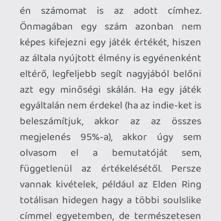
vagy az árszabás iránti
ellenszenvet fejezik így ki, politikai
véleményt nyilvánítanak vagy
egyszerűen csak trollkodnak a
felhasználók.
A 10 pont az a Tökéletes Játékot
jelenti? Korán sem, csupán az olyan
nagyon ritkán felbukkanó, igazán
jelentős mérföldköveket,
amelyeket akár évtizedes távlatban
is viszonyítási alapnak
használhatunk az adott műfajon
belül és sok-sok éven át hozzájuk
mérjük a követőket. (GTA összes,
Zelda összes, Super Mario összes,
Red Dead Redemption I-II, Halo,
Bioshock, Half-Life 2, Resident Evil
4, Elden Ring, stb...)