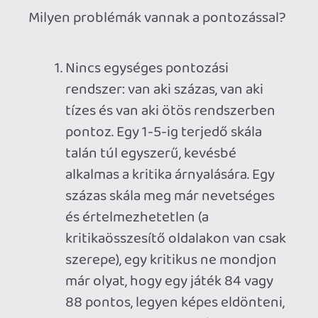
értékelések befolyásolhatják a
döntéseimet. Ha egy várt játék a vártnál
jóval alacsonyabb pontszámokat kap,
akkor bizony könnyen olyan sorsra
juthat nálam, hogy majd egyszer
valamikor lehet ránézek, de nem rohanok
teljes áron bekattintani. (pl.: Days Gone).
Az ellenkezője is megtörténhet: egy
viszonylag kevésbé érdekesnek tűnő
megjelenés kap meglepően magas
pontszámokat a sajtótól és pont azzal
kelti fel az érdeklődésem. (pl.: Deathloop).
Gyakran nem értek egyet egy bemutató
végén szereplő pontszámmal, de ha
alaposan alá van támasztva az indoklás,
akkor elfogadom azt az álláspontot is. A
esetek nagy részében viszonylag közel
áll a véleményem a kritikusokéhoz,
például szerintem is a Red Dead