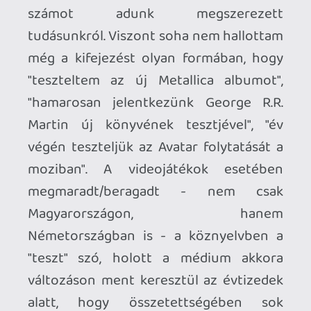
alatt, hogy összetettségében sok
esetben meg is haladja a fentebb
említetteket, jó esetben egyesíti
magában az összeset, vagy legalábbis
egyenrangú velük. Fogalmam sincs
honnan és mikor terjedt el ez a kifejezés,
de arra tippelnék, hogy a
számítástechnika hajnalán "tesztelték" a
különféle programokat, szoftvereket,
keresték a hibákat bennük, majd a
felhasználói visszajelzések nyomán
javították, bővítették azokat.