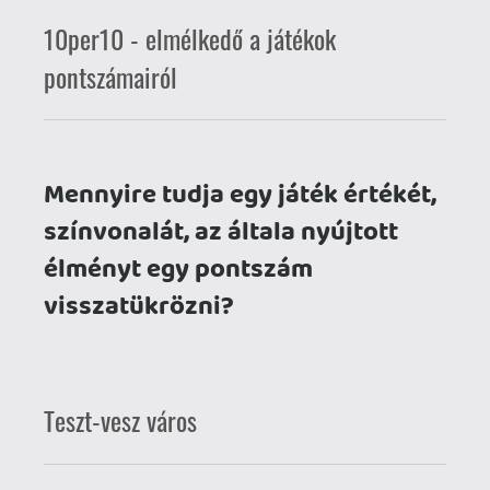
Mennyire tudja egy játék értékét,
színvonalát, az általa nyújtott
élményt egy pontszám
visszatükrözni?
Teszt-vesz város
Nem tudom, ti hogy voltatok vele, de a
90-es években egy nyomtatott
játékmagazint (576 KByte, PC Guru, PC-X)
végig lapozva először mindig a teszt
végén virító értékelődobozzal kezdtük
az olvasást. Itt már rögtön meg is
állhatunk egy szóra: miért is nevezzük
"teszt"-nek egy videojáték kritikáját?
Tesztelni általában egy terméket szoktak