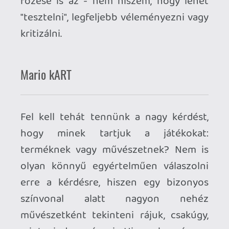
rögtönzött válaszok a szememben. Azt
sem akarom állítani, hogy az a típus
vagyok, aki esténként a nyakába veszi a
sálát és a művészmozik kínálatán túl
alantasnak talál minden egyebet, mert
nagyon nem.
A játékok világában is van egy olyan pont,
amikor a (tömeg)gyártás átmegy
művészetbe, de ugyanannyira nehéz ezt
a pontot közös megegyezéssel
meghatározni, mint a művészet más
formáiban. Azt viszont ideje