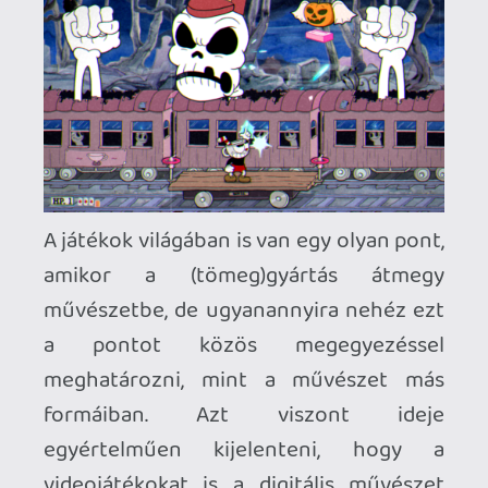
értékelni a játékokat? Kénytelen vagyok
bevallani, hogy én egész életem során
szerettem és a mai napig szeretem a
számokat, már gyerekként mindig
pontosan tudtam hány képregényem
van, mely számok hiányoznak, az összes
sorozatot külön-külön is, illetve mennyi
zsebpénzt kell
összegyűjtenem/kunyerálnom és
félretennem a következő Csodálatos
Pókember megjelenéséig.
Számontartom mennyi a család
bevétele, kiadása, megtakarítása és
hitele.
Szorgosan számlálom egy ideje a
bevitt és elégetett kalóriákat, a
megtett lépéseket, a letekert
kilométereket.