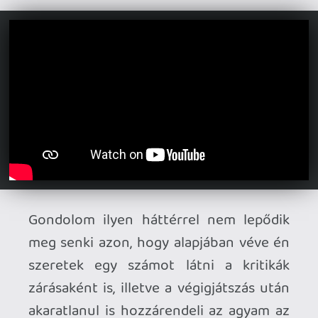
mennyiségű innovációt az előző
részeihez képest? Hány ponttal
jutalmazhatunk egy forradalmi,
teljesen újfajta játékélményt kínáló
alkotást, ha technikailag komoly
hiányoságokkal küzd?
El van torzulva a videojátékok
értékelési rendszere, míg filmeknél
a 7 pont már egy remek filmet
takar, addig játékoknál már csak egy
középszerű alkotást. Szinte
kizárólag a tízes skála második fele
van használva, tudja egyáltalán
valaki, mi a különbség egy 6 pontos
és egy 3 pontos cím között?
A felhasználói értékelések
esetében egészen gyakorivá vált a
review bombing: nem a játék
minőségét értékelik, hanem a kiadó