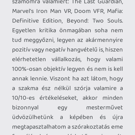
Invisible
2022.11.18 20:00:21
#1xuet
Nyilván poén volt.🤪
p34c3
2022.11.18 14:46:35
p34c3
2022.11.18 14:46:35
#1xud7
Attól tartok ez nem lehetséges, annyira
gyökeresen más életet élünk, amivel
teljesen elégedett is vagyok, azt
leszámítva persze, hogy panaszkodom a
játékidőm mennyisége miatt...de abban
azért egyezzünk meg, hogy amikor nincs
az embernek elég ideje videojátékokra, az
egy elég tipikus first world problem. Az ő
életére sem vágyom, csak akkor lennék
hajlandó két heti "munkát" beletenni egy 6-