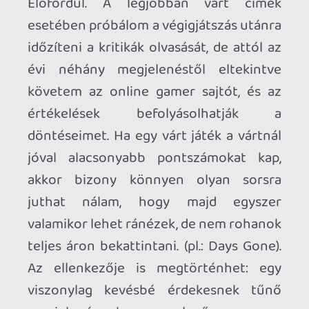
médiumra ráhúzható.
Én egyébként alapjában véve pontozás
párti vagyok, de nem érdekelnek az
egyedig pontozások. Metacriticet nézek,
és ott sem a sajtó átlagát, hanem a user
score átlagát, az esetek 99%-ban az áll
legközelebb a véleményemhez.
Ra1D3n
2022.11.22 16:50:59
#1xusa
Off: eltudom fogadni ami történt benne,
de attól még amiről szólt a játék (bosszú
és annak az értelmetlensége) semmilyen
formában nem tudott lekötni.
Kijátszottam, letudtam, kölcsönadtam
haveroknak. Egyiknél ott van a lemez,
mondtam neki, hogy nyugodtan törje
össze a francba, soha többet nem játszok
vele úgyse. Nem is zavar ami történt
benne, hanem ahogy történt. Na meg
utána sem volt egy fáklyásmenet,
miközben a gameplay számottevően nem