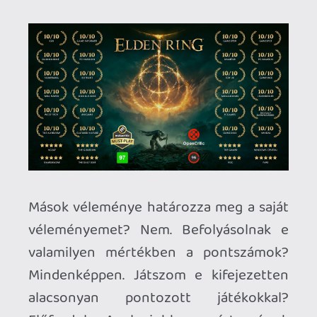
Ezt hogyan kell értenem? Az zavart, hogy
nem a sokszor látott "a hős feláldozza
magát, hogy megmentse szerettét"
jelenettel oldották meg (bár ezzel pont a
Part II gerincét tépték volna ki és ki kellett
olna találni egy teljesen másik történetet...)
vagy maga a konkrét módszer? Értem ez
alatt, hogy egy bumm a fejbe mennyivel
lett volna más?
"gameplay számottevően nem változott"
Milyen mértékű változásra gondosz?
Tudsz műfajon belül egy példát mondani,
ahol "számottevően" változott a gameplay
egy IP két soron következő epizódjában?
Ra1D3n
2022.11.22 16:50:59
fozelek
2022.11.23 10:40:57
#1xuvs
Sztem túl sokat pörögsz a teszt szón,
pedig ez csak egy magyar hülyeség.
Review, így is kell tekinteni, és ez minden