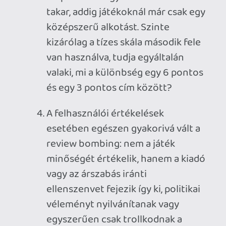
Egyszerűen túl rövid az életem és túl
kevés a szabadidőm ahhoz, hogy
középszerű, egysíkú "időkitöltőkkel"
rövidítsem azt meg és mivel nem
"zabálom" a videojátékokat, a polcomon
hegyekben állnak az érintetlen vagy
félbehagyott minőségi címek, még ha
egy részük már több éves, vagy akár több
generációval ezelőtti is. Mégis hamarabb
indítok el egy kiemelkedő, régebbi
klasszikust, hogy a limitált szabadidőmet
velük töltsem el, vagy újrázok egy
felejthetetlen tízpertízest.
Nektek mi a véleménytek a pontozásról?
Szeretitek, ha ilyen formában is