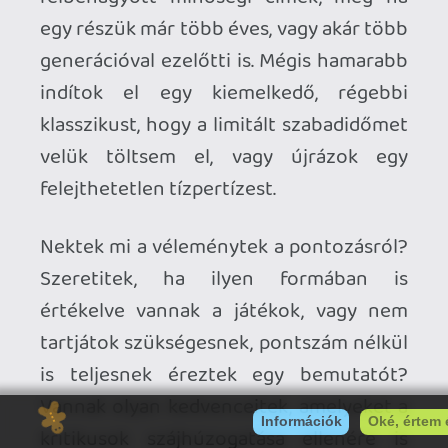
media-t, illetve egy bő hónapja kezdtem
bele egy érdekes kísérletbe: egyáltalán
nem olvasok/követek híreket, közéletet és
hasonlókat. Kizárólag a hobbimmal,
érdeklődési körömmel kapcsolatos
témákra, történésekre koncentrálok.
ÉMasszívan érzem lassan de biztosan a
javulást, de még ki kell dolgoznom egy
olyan módszert, amellyel legalább
felszínesen követni tudom a világban zajló
jelentősebb eseményeket a
legminimálisabb időveszteséggel.
Stadia HUN
2022.11.18 08:53:13
p34c3
2022.11.18 14:26:55
#1xud4
Mivel azt is az Insomniac fejleszti, ezért
nem hiszem, hogy a Spider-Man 2-vel egy
évben ki tudnák adni, bár én azt sem
bánnám túlságosan, ha Peter kapna egy
kicsit több időt a regenerálódásra és
Logan előbb érkezne.