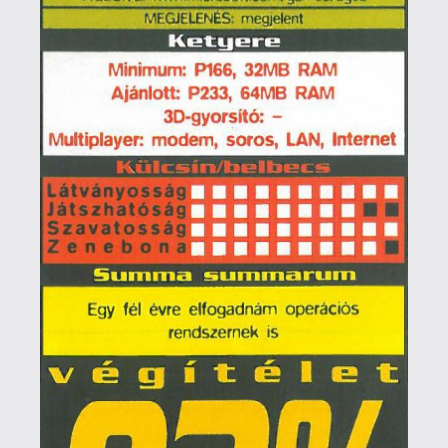
megjelentek esetében a "bemutató"
megnevezés, de a kritika, a cikk, esetleg a
publikáció vagy egyszerűen csak írás is
jobban hangzik. Tesztelni
tulajdonképpen bármilyen terméket
(vagy szolgáltatást, teljesítményt,
képességet) tudunk, tetszőlegesen
beírhatunk a keresőbe egy random szót
a teszt elé és minden bizonnyal lesznek
találatok: majonéz teszt, sör teszt,
nyomtató teszt, tablet teszt, antigén
teszt, terhességi teszt, személyiségteszt,
színtévesztő teszt, Cooper teszt, IQ teszt,
stb. A művészetet - ami alatt tágabb
értelemben ugyan minden olyan
emberek által végzett alkotó
tevékenységet értünk, amely
hozzáértést, szakértelmet, tehetséget