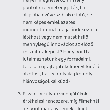
számomra valamiért: The Last Guardian,
Marvel's Iron Man VR, Doom VFR, Mafia:
Definitive Edition, Beyond: Two Souls.
Egyetlen kritika önmagában soha nem
tud meggyőzni, legyen az akármennyire
pozitív vagy negatív hangvételű is, hiszen
elérhetetlen vállalkozás, hogy valami
100%-osan objektív legyen és nem is kell
annak lennie. Viszont ha azt látom, hogy
a szakma ész nélkül szórja valamire a
10/10-es értékeléseket, akkor minden
bizonnyal egy mesterművet
üdvözülhetünk a képében és újra
megtapasztalhatom a szórakoztatás eme
formájának éppen elérhető maximumát.