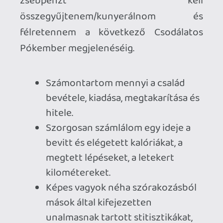
Pontos idők
Milyen problémák vannak a pontozással?
Nincs egységes pontozási
rendszer: van aki százas, van aki
tízes és van aki ötös rendszerben
pontoz. Egy 1-5-ig terjedő skála
talán túl egyszerű, kevésbé
alkalmas a kritika árnyalására. Egy
százas skála meg már nevetséges
és értelmezhetetlen (a
kritikaösszesítő oldalakon van csak
szerepe), egy kritikus ne mondjon
már olyat, hogy egy játék 84 vagy
88 pontos, legyen képes eldönteni,
hogy 8 vagy 9 pontot érdemel, egy
tízes skála egész számokkal