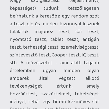
szobor és egy 100 Ft-os boltban kapható,
a Kínai Népköztársaságban több tízezer
példányban öntött, ultra giccses
karácsonyi dekorációként szolgáló
műanyag figura között. (Ahogyan például
a sógorom sem érti mi a különbség a fiam
5€-s Kylo Ren figurája és a polcomon
pihenő, a Witcher III gyűjtői változatából
származó Geralt figura között...bár ez
nem annyira jó példa, mert mindkettőt
Kínában gyártották és egyformán
vitatható művészeti értékük.) Az én
értékrendszeremben Kis Grofó vagy
Majka munkásságát sem tartom
művészetnek, de a saját gyártású
netflixes filmek döntő többségére sem,
mint filmművészti alkotásra tekintek,
ezek csupán egy piaci igényre adott