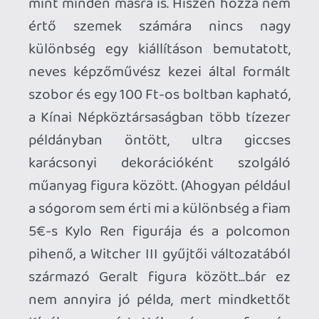
egyértelműen kijelenteni, hogy a
videojátékokat is a digitális művészet
műfajába soroljuk, a festővászonhoz
vagy filmszalaghoz hasonlóan a digitális
technológiák összessége is egy
kifejezőeszköz, mely katartikus élményt
képes nyújtani a közönsége számára. Ezt
van aki a Red Dead Redemption
káprázatos tájaiban látja meg, van aki a
Cuphead 1930-as évek animációs meséit
idéző, enyhén groteszk audiovizuális
világában, van aki a The Last of Us
bravúros színészi játékában, van aki a
Street Fighter végletekig kidolgozott
küzdelmeiben, van aki az Until Dawn
pillangó-hatással kacérkodó döntési
hálójában...és hosszasan lehetne még
sorolni.