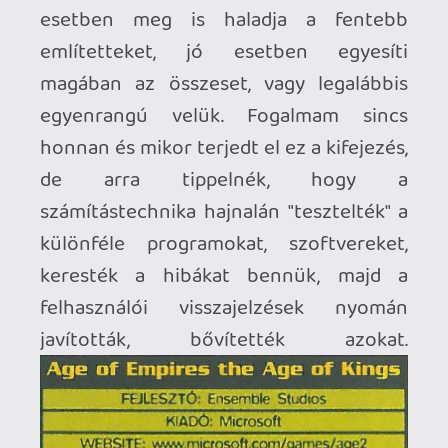
Az én füleimnek mindig is jobban
csengett a megjelenés előtti játékok
esetében az "előzetes", a már