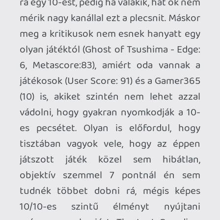
ne5h
2022.11.19 00:34:00
#1xug8
Csak amiatt említettem meg, mert új IP-
kre vársz, ezért mondtam, hogy egy már
van bejelentve és biztosra vehetjük, hogy
lesz több is, mivel a Sony-nál a készülő
játékok fele valamilyen live service. És ha
csak nem az Uncharted meg a God of War
kap ilyet, akkor alighanem új IP-kről
beszélhetünk (bár a Horizon és a Lasszó
alighanem ilyen irányban is folytatja az
útját).
p34c3
2022.11.18 14:26:55
p34c3
2022.11.18 21:18:59
#1xufq
Mások személyazonosságának ellopása
nem vicces!🤪