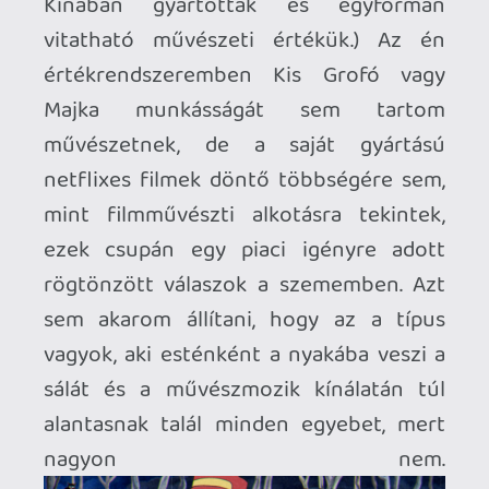
Serious Szám
Ha eljutottunk odáig, hogy egy
színdarabhoz, festményhez, zenéhez,
vershez, filmhez hasonlóan
művészetnek, de legalábbis kulturális
terméknek tartjuk a játékokat, onnantól
kezdve magától értetődő, hogy kritikát
fogalmazunk meg róluk, ajánljuk
valamiért másoknak, összehasonlítjuk
egymással egy adott műfaj képviselőit,
elvárásokat támasztunk feléjük,
mérföldköveket jelölünk ki. És itt
érkeztünk meg a bejegyzés nagy
kérdéséhez: van e értelme, szükséges e,
mennyire lehetséges egy számmal IS