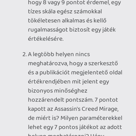
Redemption II volt az elmúlt generáció,
az elmúlt évtized toronymagasan
legkiemelkedőbb remekműve, még a
hírhedten szőrösszívű Edge is durrantott
rá egy 10-est, pedig ha valakik, hát ők nem
mérik nagy kanállal ezt a plecsnit. Máskor
meg a kritikusok nem esnek hanyatt egy
olyan játéktól (Ghost of Tsushima - Edge:
6, Metascore:83), amiért oda vannak a
játékosok (User Score: 91) és a Gamer365
(10) is, akiket szintén nem lehet azzal
vádolni, hogy gyakran nyomkodják a 10-
es pecsétet. Olyan is előfordul, hogy
tisztában vagyok vele, hogy az éppen
játszott játék közel sem hibátlan,
objektív szemmel 7 pontnál én sem
tudnék többet dobni rá, mégis képes
10/10-es szintű élményt nyújtani