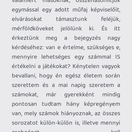
egyáltalán nem érdekel (ha az indie-ket is
beleszámítjuk, akkor az az összes
megjelenés 95%-a), akkor úgy sem
olvasom el a bemutatóját sem,
függetlenül az értékelésétől. Persze
vannak kivételek, például az Elden Ring
totálisan hidegen hagy a többi soulslike
címmel egyetemben, de természetesen
nagyon érdekelt, hogy miért hullott rá a
tízes-eső és miért tartják sokan az
utóbbi évek, illetve minden idők egyik
legkiválóbb játékaként számon. Bizonyos
arcok írásait akkor is mindig elolvasom,
ha nincs pontszámmal értékelve a játék
(pl: Grath vagy Stöki), vagy akkor is
kíváncsi vagyok a véleményükre, ha csak
beszélgetnek az aktuális
megjelenésekről (pl: Konnektor Podcast).