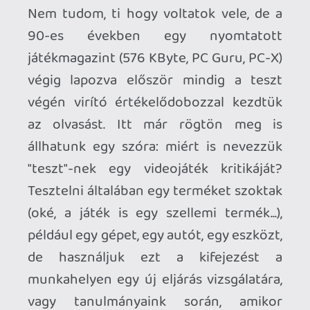
(oké, a játék is egy szellemi termék...),
például egy gépet, egy autót, egy eszközt,
de használjuk ezt a kifejezést a
munkahelyen egy új eljárás vizsgálatára,
vagy tanulmányaink során, amikor
számot adunk megszerezett
tudásunkról. Viszont soha nem hallottam
még a kifejezést olyan formában, hogy
"teszteltem az új Metallica albumot",
"hamarosan jelentkezünk George R.R.
Martin új könyvének tesztjével", "év
végén teszteljük az Avatar folytatását a
moziban". A videojátékok esetében
megmaradt/beragadt - nem csak
Magyarországon, hanem
Németországban is - a köznyelvben a
"teszt" szó, holott a médium akkora
változáson ment keresztül az évtizedek