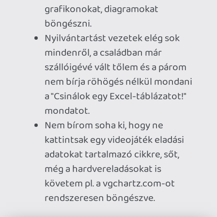
tökéletesen alkalmas és kellő
rugalmasságot biztosít egy játék
értékelésére.
A legtöbb helyen nincs
meghatározva, hogy a szerkesztő
és a publikációt megjelentető oldal
értékrendjében mit jelent egy
bizonyos minőséghez
hozzárendelt pontszám. 7 pontot
kapott az Assassin's Creed Mirage,
de miért is? Milyen paraméterekkel
lehet egy 7 pontos játékot az adott
helyen meghatározni? Hány
pontot érdemel egy játék, ha
alapjában véve szórakoztató, de
nem képes emlékezetes
momentummal megajándékozni a
játékost vagy nem mutat kellő