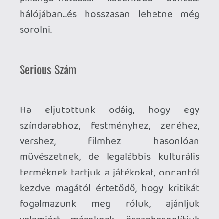
Gondolom ilyen háttérrel nem lepődik
meg senki azon, hogy alapjában véve én
szeretek egy számot látni a kritikák
zárásaként is, illetve a végigjátszás után
akaratlanul is hozzárendeli az agyam az
én számomat is az adott címhez.
Önmagában egy szám azonban nem
képes kifejezni egy játék értékét, hiszen
az általa nyújtott élmény is egyénenként
eltérő, legfeljebb segít nagyjából belőni
azt egy minőségi skálán. Ha egy játék