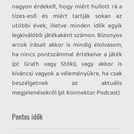
Mások véleménye határozza meg a saját
véleményemet? Nem. Befolyásolnak e
valamilyen mértékben a pontszámok?
Mindenképpen. Játszom e kifejezetten
alacsonyan pontozott játékokkal?
Előfordul. A legjobban várt címek
esetében próbálom a végigjátszás utánra
időzíteni a kritikák olvasását, de attól az
évi néhány megjelenéstől eltekintve
követem az online gamer sajtót, és az