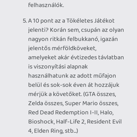
értékelve vannak a játékok, vagy nem
tartjátok szükségesnek, pontszám nélkül
is teljesnek éreztek egy bemutatót?
Vannak olyan kedvenceitek, amelyeket a
Információk
Oké, értem és elfogadom!
kritikusok szájhúzogatása ellenére is
kiemelkedően jónak tartottok valamiért?
Esetleg olyan 10/10-es
kritikuskedvencek, amelyek nektek jóval
kevésbé jöttek be?
Ahhoz, hogy te is hozzászólj, be kell
jelentkezned!
p34c3
2022.11.23 20:02:28
#1xuy3
"Nem is zavar ami történt benne, hanem
ahogy történt."