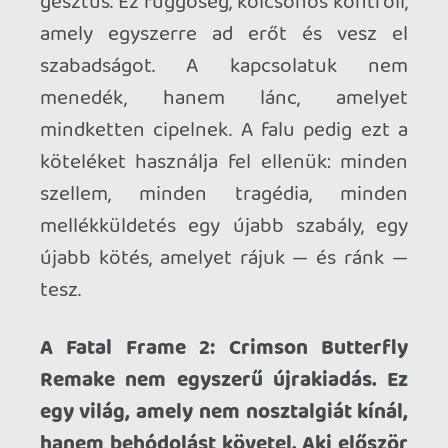
MI szeretjük ezt a tesztet.
KiswechPS3
2026.04.01 09:15:20
#20xic
Nagyon jók a képek :DDDD