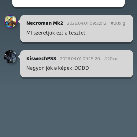
3 napja
7
IAN LIVINGSTONE - A VÉR-SZIGET LABIRINTUSA
KÖNYV
3 napja
2
DENSHATTACK!
TESZT
4 napja
9
A SONY MARAD A TERVNÉL – EZ TÖRTÉNT PÉNTEKEN
Továbbá: CloverPit, Marvel Tokon: Fighting Souls.
6 napja
12
PS5-ELADÁSOK ÉS BETHESDA MEGÚJULÁS – EZ TÖRTÉNT
CSÜTÖRTÖKÖN