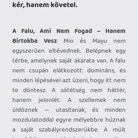
tragédiája nem történet, hanem lánc,
amelyet a falu még mindig feszít.
A Camera Obscura – Nem Fegyver,
Hanem Bilincs
A Camera Obscura első
pillantásra eszköz. Valójában azonban
kötés. Egy tárgy, amelyen keresztül a
túlvilág diktál, és amelyet neked kell