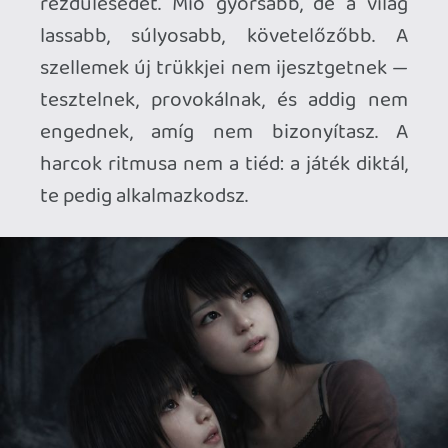
A Kötelék, Ami Gyógyít – És Fogva Tart-
-
Mayu kézen fogása nem gyengéd
gesztus. Ez függőség, kölcsönös kontroll,
amely egyszerre ad erőt és vesz el
szabadságot. A kapcsolatuk nem
menedék, hanem lánc, amelyet
mindketten cipelnek. A falu pedig ezt a
köteléket használja fel ellenük: minden
szellem, minden tragédia, minden
mellékküldetés egy újabb szabály, egy