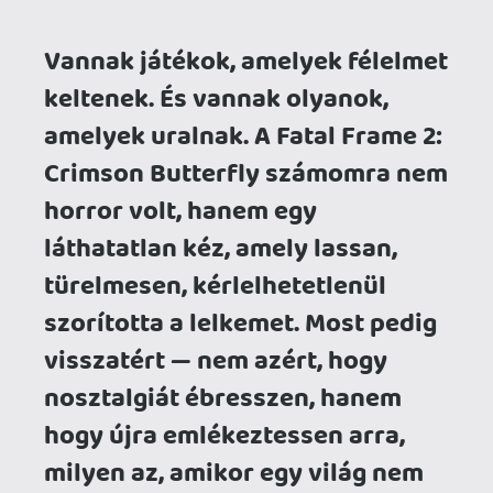
szorította a lelkemet. Most pedig
visszatért — nem azért, hogy
nosztalgiát ébresszen, hanem
hogy újra emlékeztessen arra,
milyen az, amikor egy világ nem
kér, hanem követel.
A Falu, Ami Nem Fogad – Hanem
Birtokba Vesz
Mio és Mayu nem
egyszerűen eltévednek. Belépnek egy
térbe, amelynek saját akarata van. A falu
nem csupán elátkozott: domináns, és
minden lépésével azt üzeni, hogy itt nem
te döntesz. A sötétség nem háttér,
hanem jelenlét. A szellemek nem
üldöznek — utasítanak, és minden
mozdulatoddal egyre mélyebbre húznak
a saját szabályrendszerükbe. A múlt