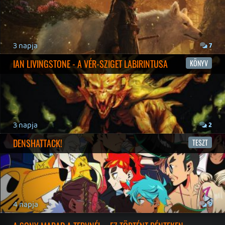
19 éve videójáték minden nap! Copyright 365 Media Kft
Impresszum
|
Hirdetési ajánlatunk
|
Felhasználási feltételek
|
Adatvédelmi elveink
|
Sütik
Hírek
|
Cikkek
|
Podcastok
|
Blogok
|
Gaming Fórum
|
Offtopic Fórum
RSS
|
Blog RSS
|
Podcast RSS
|
Instagram
|
Youtube
|
Facebook
|