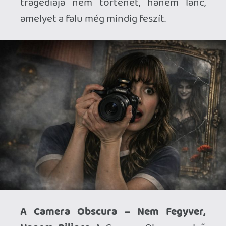
megtanulnod kezelni, különben te leszel
az, akit kezelnek. A kamera minden
használata olyan, mintha engedélyt
kérnél a világtól, amely már rég
eldöntötte, hogy a helyed a szabályai
között van. A szellemek nem félnek tőled
— ők csak azt várják, mikor hibázol, hogy
még szorosabbra húzhassák a hurkot.