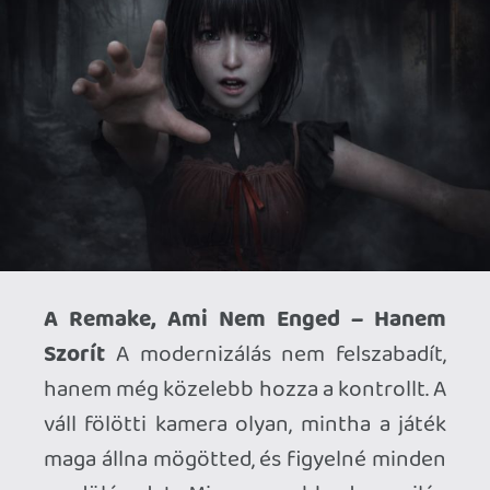
A Kiszolgáltatottság Ritmusa – Amikor
Már Nem Te Irányítasz
A véletlenszerű
encounterek úgy csapnak le, mint egy
váratlan parancs. Nincs felkészülés, nincs
kontroll — csak reagálás. A dühödt
szellemek olyanok, mint egy domináns,
aki eldöntötte, hogy most nem enged. Ha
nem találod el a fatal frame pillanatát, a
harc elnyúlik, fojtogatóvá válik, és egyre
inkább érzed: nem te vagy a helyzet ura.
A játék nem ellened dolgozik — fölötted.