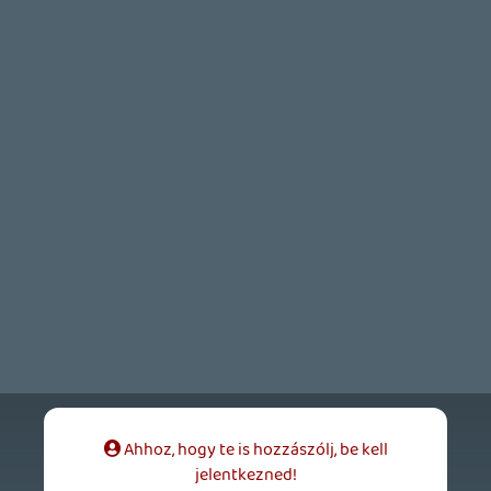
CORSAIR CLIPPER PRO MINI 60 - KICSI, DE ERŐS
TESZT
1 napja
5
FIRE EMBLEM: FORTUNE'S WEAVE DIRECT, MAFIA: THE OLD
COUNTRY DLC – EZ TÖRTÉNT KEDDEN
Továbbá: Crimson Moon, The Walking Dead: Streets of
Survival, Endless Legend II.
2 napja
4
GAME PASS: AUGUSZTUS ELSŐ HETEI
A Beast of Reincarnation premier árnyékában ezúttal
inkább a Premium előfizetők könyvtára növekedik majd
a következő néhány napban.
2 napja
7
HETI MEGJELENÉSEK | 2026 #32
PREMIER