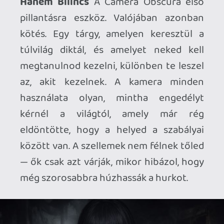
A Remake, Ami Nem Enged – Hanem
Szorít
A modernizálás nem felszabadít,
hanem még közelebb hozza a kontrollt. A
váll fölötti kamera olyan, mintha a játék
maga állna mögötted, és figyelné minden
rezdülésedet. Mio gyorsabb, de a világ
lassabb, súlyosabb, követelőzőbb. A
szellemek új trükkjei nem ijesztgetnek —
tesztelnek, provokálnak, és addig nem
engednek, amíg nem bizonyítasz. A
harcok ritmusa nem a tiéd: a játék diktál,
te pedig alkalmazkodsz.