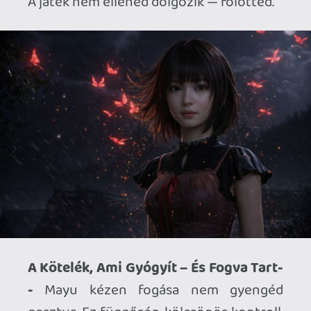
Ahhoz, hogy te is hozzászólj, be kell
jelentkezned!
Necroman Mk2
2026.04.01 09:22:12
#20xig