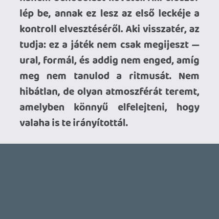
GTA A NETFLIXEN – EZ TÖRTÉNT CSÜTÖRTÖKÖN
Továbbá: Warrior Cats: Clans of the Forest, Onimusha:
Way of the Sword, TOEM 2, Quake remaster.
7 órája
7
SENARA: THE SACRAMENT
TESZT
Szektások, mélytengeri rémek és egy realisztikus
óceánjáró. A SENARA-ban első pillantásra minden
megvan, ami a sikerhez kell, ez az összkép azonban
becsapós.
18 órája
1
MEGJELENÉSI DÁTUMOK NAPJA – EZ TÖRTÉNT SZERDÁN
Benne: Isle of Reveries, Beaten Path, Moonlighter 2: The
Endless Vault, Fallen Tear: The Ascension.
1 napja
2