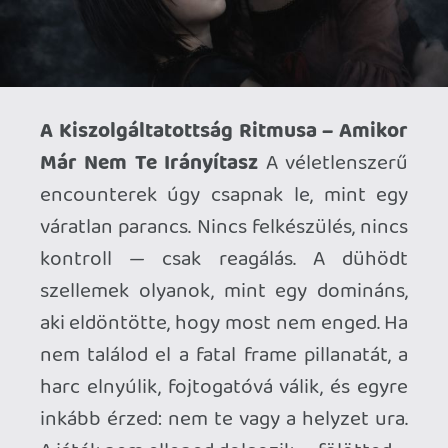
újabb kötés, amelyet rájuk — és ránk —
tesz.
A Fatal Frame 2: Crimson Butterfly
Remake nem egyszerű újrakiadás. Ez
egy világ, amely nem nosztalgiát kínál,
hanem behódolást követel. Aki először
lép be, annak ez lesz az első leckéje a
kontroll elvesztéséről. Aki visszatér, az
tudja: ez a játék nem csak megijeszt —
ural, formál, és addig nem enged, amíg
meg nem tanulod a ritmusát. Nem
hibátlan, de olyan atmoszférát teremt,
amelyben könnyű elfelejteni, hogy
valaha is te irányítottál.