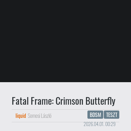
Fatal Frame: Crimson Butterfly
BDSM
TESZT
liquid
Somosi László
2026.04.01. 00:29
Vannak játékok, amelyek félelmet
keltenek. És vannak olyanok,
amelyek uralnak. A Fatal Frame 2:
Crimson Butterfly számomra nem
horror volt, hanem egy
láthatatlan kéz, amely lassan,
türelmesen, kérlelhetetlenül