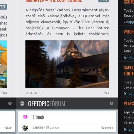
CSÜT
ESZT
A négyfős hazai Zadbox Entertainment Myst-
Tovább
Seaso
szerű első kalandjátékával, a Quernnel már
edűs
Speed
teljesen elvarázsolt, így tűkön ülve vártam új
7 napj
ehet
projektjük, a Dimhaven – The Lost Source
esek
WUCHA
érkezését, és nem is kellett csalódnom,
ékos
legfeljebb néha egy kicsit a saját
Továb
ó. A
Amste
képességeimben.
orba
Lost 
Never
8 napj
CAPCO
TÖRTÉ
Tovább
Jay an
No Mor
2026.07.19.
6
2
9 napj
OFFTOPIC
FÓRUM
PLAYS
Egy v
Filmek
túlélő
várja 
CHASE
- 31 perce
20
54938
9 napj