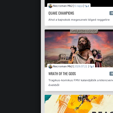
Necroman Mk2 |
|
6 napja
2
QUAKE CHAMPIONS
F
Ahol a bajnokok megesznek téged reggelire
Necroman Mk2 |
|
2026.07.22.
1
WRATH OF THE GODS
F
Tragikus-komikus FMV kalandjáték a kilencven
évekből