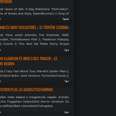
ÖRTÖKÖN
á: Gears of War: E-Day, Rideshare "Stimulator",
ns of Books and Keys, SpeedRunners 2: King of
.
a
86
NG ÉS CROC VISSZATÉRÉS – EZ TÖRTÉNT SZERDÁN
bá: Xbox üzleti jelentés, The Eventide, 1666:
rdam, Thimbleweed Park 2, Pokémon Pokopia,
& Found: A This Bed We Made Story, Stupid
 Dies.
a
3
M-ELADÁSOK ÉS NIOH 3 DLC-TRAILER – EZ
NT KEDDEN
á: Crazy Taxi: World Tour, Marvel's Spider-Man 2,
d Silent Bob's Joint Venture, Tormented Souls 2,
e Room in Hell, Slain 2: The Beast Within.
a
1
TATION PLUS: AZ AUGUSZTUSI HÁRMAS
idám indie kaland a megjelenés napján. Zombis
túra. Független fejlesztésű horror történet. Ez
az előfizetőket a következő hónapban.
a
6