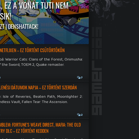
, EZ A VONAT TUTI NEM
SIK!
ZT | DENSHATTACK!
 NETFLIXEN – EZ TÖRTÉNT CSÜTÖRTÖKÖN
á: Warrior Cats: Clans of the Forest, Onimusha:
f the Sword, TOEM 2, Quake remaster.
a
7
LENÉSI DÁTUMOK NAPJA – EZ TÖRTÉNT SZERDÁN
: Isle of Reveries, Beaten Path, Moonlighter 2:
dless Vault, Fallen Tear: The Ascension.
a
2
EMBLEM: FORTUNE'S WEAVE DIRECT, MAFIA: THE OLD
RY DLC – EZ TÖRTÉNT KEDDEN