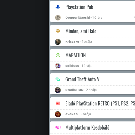
Playstation Pub
DenguriGaeshi
- 1 órája
Minden, ami Halo
Krisz576
- 1 órája
MARATHON
soliduss
- 1 órája
Grand Theft Auto VI
Stadia HUN
- 2 órája
Eladó PlayStation RETRO (PS1, PS2, P
evoken
- 2 órája
Multiplatform Késdobáló