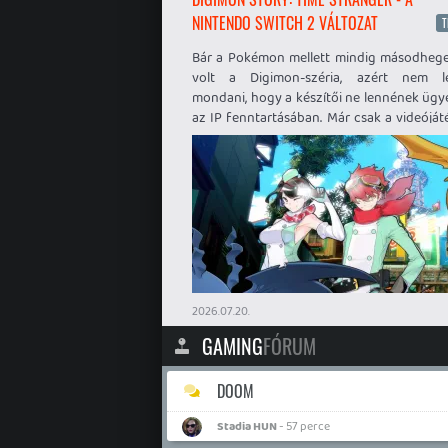
NINTENDO SWITCH 2 VÁLTOZAT
T
Bár a Pokémon mellett mindig másodheg
volt a Digimon-széria, azért nem l
mondani, hogy a készítői ne lennének ügy
az IP fenntartásában. Már csak a videóját
háttéranyag is meglepően szerteágaz
Nintendo kiadás örömére vittük tesztlab
az új Digimon játékot.
2026.07.20.
GAMING
FÓRUM
DOOM
Stadia HUN
- 57 perce