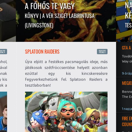
NA
A FŐHŐS TE VAGY
KÉ
KÖNYV | A VÉR SZIGET LABIRINTUSA
(LIVINGSTONE)
TES
GTA A
SPLATOON RAIDERS
ESZT
TESZT
Tovább
Way o
nhol,
Újra eljött a festékes pacsmagolás ideje, más
val
játékosok szétfröccsentése helyett azonban
ának
ezúttal egy kis kincskeresésre
9 óráj
y kis
fegyverkezhetünk fel. Splatoon Raiders a
MEGJE
ek a
tesztlaborban!
k és
Benne
The En
nyár
Run
1 napj
FIRE 
COUNT