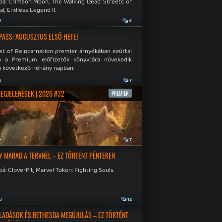
bá: Crimson Moon, The Walking Dead: Streets of
al, Endless Legend II.
a
4
PASS: AUGUSZTUS ELSŐ HETEI
st of Reincarnation premier árnyékában ezúttal
b a Premium előfizetők könyvtára növekedik
a következő néhány napban.
a
7
MEGJELENÉSEK | 2026 #32
PREMIER
a
7
Y MARAD A TERVNÉL – EZ TÖRTÉNT PÉNTEKEN
á: CloverPit, Marvel Tokon: Fighting Souls.
a
12
LADÁSOK ÉS BETHESDA MEGÚJULÁS – EZ TÖRTÉNT