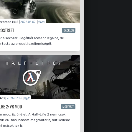
Necroman Mk2 |
|
2026.03.02.
11
ROSTREET
BACKLOG
 a sorozat illegálból átment legálba, de
rtotta az eredeti szellemiségét.
p34c3 |
|
2026.02.19.
7
LIFE 2: VR MOD
MODTESZT
 mod. Ez új élet. A Half-Life 2 nem csak
ik VR-ban, hanem megmutatja, mit kellene
ni másoknak is.