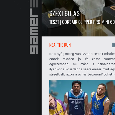
SZEXI 60-AS
TESZT | CORSAIR CLIPPER PRO MINI 60
NBA: THE RUN
T
Itt a nyár, meleg van, izzadó testek minde
ennek minden jó és rossz vonzatá
egyetemben. Mi mást is csinálhatn
ilyenkor a kosárlabda szerelmesei, mint eg
streetballt azon a jó kis betonon? Jöhetn
horzsolások, szakadhatnak a szalago
kophatnak az ízületek, megérkezett a 
legforróbb dobása az NBA: The 
személyében.