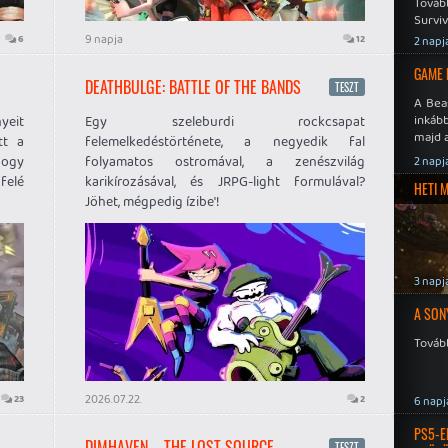
Továb
Surviv
9 napja
6
12
2 napj
GAME 
DEATHBULGE: BATTLE OF THE BANDS
TESZT
A Bea
inkáb
yeit
Egy szeleburdi rockcsapat
majd 
tt a
felemelkedéstörténete, a negyedik fal
hogy
folyamatos ostromával, a zenészvilág
2 napj
afelé
karikírozásával, és JRPG-light formulával?
HETI 
Jöhet, mégpedig ízibe'!
3 napj
A SON
Tovább
2026.07.22.
23
2
6 napj
PS5-E
DIMHAVEN – THE LOST SOURCE
TESZT