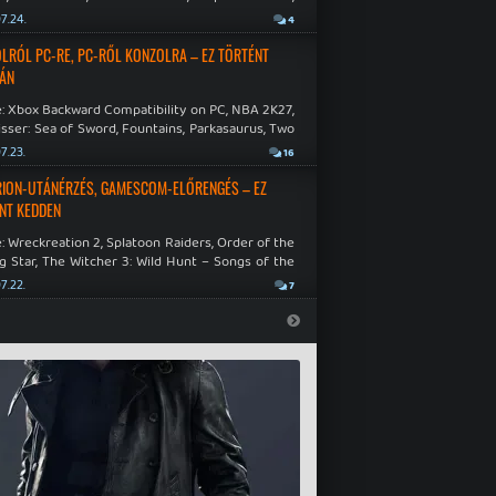
as: Negative Frames.
7.24.
4
LRÓL PC-RE, PC-RŐL KONZOLRA – EZ TÖRTÉNT
ÁN
: Xbox Backward Compatibility on PC, NBA 2K27,
sser: Sea of Sword, Fountains, Parkasaurus, Two
Hospital: Full Health Collection.
7.23.
16
RION-UTÁNÉRZÉS, GAMESCOM-ELŐRENGÉS – EZ
NT KEDDEN
 Wreckreation 2, Splatoon Raiders, Order of the
g Star, The Witcher 3: Wild Hunt – Songs of the
Echo Weaver, Asylum, Unpetrified: Echoes of the
7.22.
7
e.