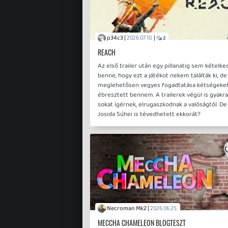
p34c3 |
|
2026.07.10.
2
REACH
Az első trailer után egy pillanatig sem kételk
benne, hogy ezt a játékot nekem találták ki, de
meglehetősen vegyes fogadtatása kétségeke
ébresztett bennem. A trailerek végül is gyakra
sokat ígérnek, elrugaszkodnak a valóságtól. De
Josida Súhei is tévedhetett ekkorát?
Necroman Mk2 |
2026.06.25.
MECCHA CHAMELEON BLOGTESZT