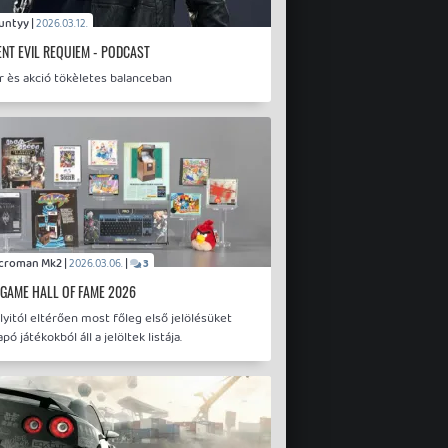
Bountyy |
2026.03.12.
ENT EVIL REQUIEM - PODCAST
r ès akció tökèletes balanceban
Necroman Mk2 |
|
2026.03.06.
3
 GAME HALL OF FAME 2026
lyitól eltérően most főleg első jelölésüket
ó játékokból áll a jelöltek listája.