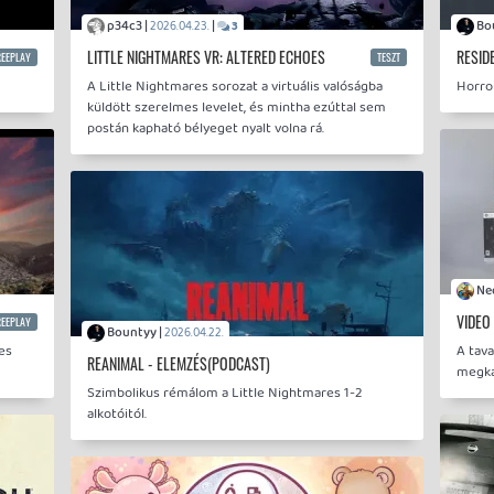
p34c3 |
|
2026.04.23.
3
LITTLE NIGHTMARES VR: ALTERED ECHOES
RESID
REEPLAY
TESZT
A Little Nightmares sorozat a virtuális valóságba
Horro
küldött szerelmes levelet, és mintha ezúttal sem
postán kapható bélyeget nyalt volna rá.
VIDEO
REEPLAY
Bountyy |
2026.04.22.
es
A tava
REANIMAL - ELEMZÉS(PODCAST)
megkap
Szimbolikus rémálom a Little Nightmares 1-2
alkotóitól.