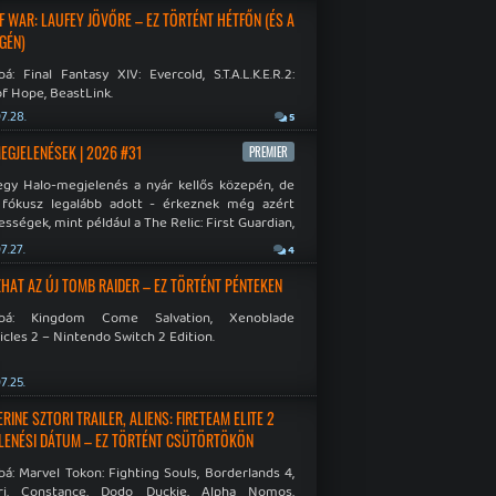
F WAR: LAUFEY JÖVŐRE – EZ TÖRTÉNT HÉTFŐN (ÉS A
GÉN)
á: Final Fantasy XIV: Evercold, S.T.A.L.K.E.R.2:
f Hope, BeastLink.
7.28.
5
MEGJELENÉSEK | 2026 #31
PREMIER
egy Halo-megjelenés a nyár kellős közepén, de
 fókusz legalább adott - érkeznek még azért
sségek, mint például a The Relic: First Guardian,
blade Chronicles 2 és a Dispatch új átiratai vagy
7.27.
4
 a Mistfall Hunter
HAT AZ ÚJ TOMB RAIDER – EZ TÖRTÉNT PÉNTEKEN
bbá: Kingdom Come Salvation, Xenoblade
cles 2 – Nintendo Switch 2 Edition.
7.25.
INE SZTORI TRAILER, ALIENS: FIRETEAM ELITE 2
LENÉSI DÁTUM – EZ TÖRTÉNT CSÜTÖRTÖKÖN
á: Marvel Tokon: Fighting Souls, Borderlands 4,
ri, Constance, Dodo Duckie, Alpha Nomos,