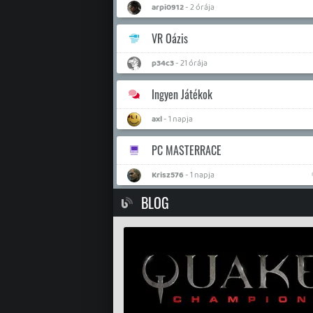
arpi0912
- 2 órája
VR Oázis
p34c3
- 21 órája
Ingyen Játékok
axl
- 1 napja
PC MASTERRACE
Krisz576
- 1 napja
BLOG