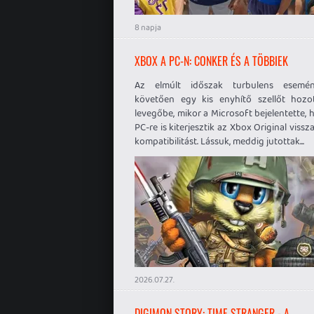
8 napja
XBOX A PC-N: CONKER ÉS A TÖBBIEK
Az elmúlt időszak turbulens esemén
követően egy kis enyhítő szellőt hozo
levegőbe, mikor a Microsoft bejelentette, 
PC-re is kiterjesztik az Xbox Original vissz
kompatibilitást. Lássuk, meddig jutottak...
2026.07.27.
DIGIMON STORY: TIME STRANGER - A