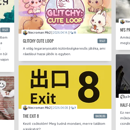
NFS P
TESZT
Necroman Mk2 |
|
2026.04.14.
11
edtem
Amikor
GLITCHY CUTE LOOP
TESZT
 a
megta
t
A világ legaranyosabb különbségkeresős játéka, ami
n túl
ráadásul hazai játék is egyben.
 vajon
HALF-
Necroman Mk2 |
|
2026.04.08.
7
Ez nem
THE EXIT 8
BACKLOG
működ
Kezit csókolóm! Meg tudná mondani, merre találom
csinál
a kijáratot?