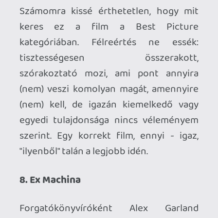
thrillert (talán pont a Garlandhoz is
köthető Sunshine volt az utolsó), az Ex
Machina azonban ilyen: elképesztően
precízen építkezik, rengeteg
feszültséggel és remek alakításokkal.
7. Saul fia
Megmondom őszintén, én eddig még
egyszer sem tudtam úgy igazán
lelkesedni hazai film iránt, a Saul fia
azonban meggyőzött - pedig bőven
zakatolt már a hype-vonat, amikor
felültem rá, de ekkora elvárásokkal sem
okozott csalódást. A bátor és egyedi
koncepció nálam bejött, leginkább azért,
mert ez a - minden szempontból -
főszereplő-fókuszú történetmesélés
tökéletesen harmonizál a témával. A Saul