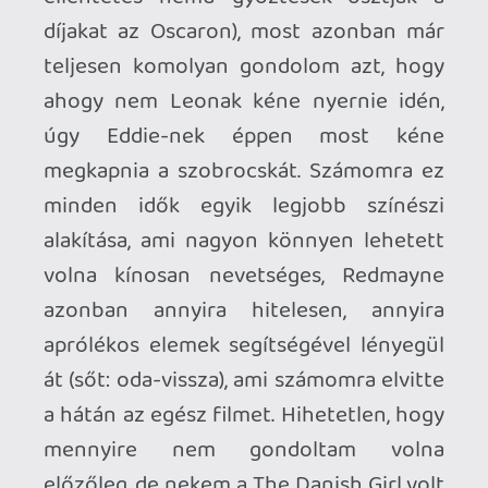
És az is, de ennek ellenére baromira
tetszett.
casper007
2016.02.29 08:19:53
#0po0c
Bár engem az Oscar sosem indított meg
annyira, minden évben megnéztem a
jelölteket. Most ez a "szertartás" elmaradt,
csak azt láttam, amire év közben
elmentem moziba: Mad Max, The Martian,
Hateful Eight.
Lavitz
2016.02.29 08:03:41
#0po0b
Mad Max 6 oscar díj.
getro2
2016.02.29 01:33:27
getro2
2016.02.29 01:33:27
#0po0a
nekem ez most egy elég gyenge oscar-
mezőny volt, mondjuk nem láttam még