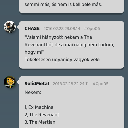
HORSES
BACKLOG
2026.05.20.
20
Bountyy
YAKUZA 7 MIÉRT NEM JÁTSZOL VELE?
Információk
Oké, értem és elfogadom!
2026.05.11.
Necroman Mk2
WVG HALL OF FAME 2026 NYERTESEK
2026.05.07.
3
Necroman Mk2
SILENCE
BACKLOG
2026.04.28.
6