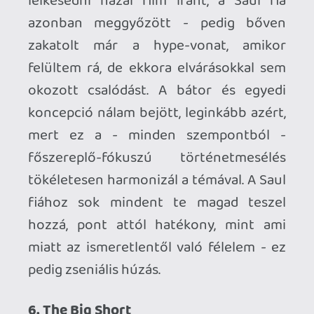
de az erkölcsi disszonanciába legalább
nem tört bele a bicska, pedig simán
megvolt rá az esély.
5. Room
Szerencsére nem vagyok depressziós
hajlamú, ennek ellenére (vagy éppen
ezért?) imádom a nyomasztó hangulatú
filmeket, különösen azokat, melyek arra
építenek, hogy a hosszasan csepegtetett
feszültséget egyszer csak feloldják a
megfelelő pillanatban. A Room is ilyen,
csak kicsit másképp, afféle feelgood-
thriller, ami attól válik elképesztően
érdekessé, hogy Jack korlátolt világképén
keresztül látjuk szinte minden egyes
elemét.