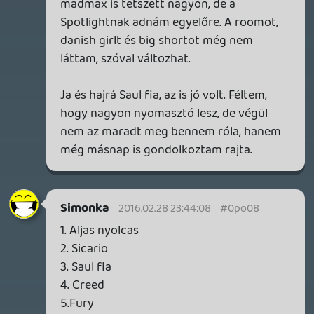
Necroman Mk2
QUAKE CHAMPIONS
FREEPLAY
6 napja
2
Necroman Mk2
WRATH OF THE GODS
FREEPLAY