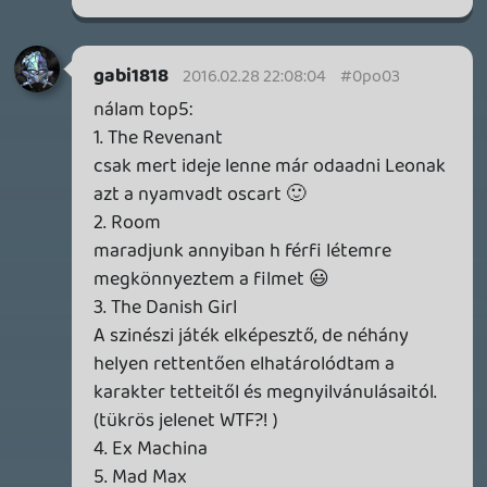
2026.04.14.
11
Necroman Mk2
THE EXIT 8
BACKLOG
2026.04.08.
7
axl
AACE COMBAT
AJÁNLÓ
2026.04.04.
4
p34c3
ÁPRILISI VÍÁRADAT
2026.04.03.
4
Necroman Mk2
MY FRIEND PEPPA PIG
BACKLOG