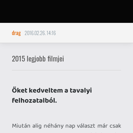
Őket kedveltem a tavalyi
felhozatalból.
Miután alig néhány nap választ már csak
el bennünket az idei Oscar-gálától, ezért
úgy döntöttem, itt hagyok nektek egy
rövidke listát azokról a filmekről, amelyek
a legnagyobb élményt nyújtották
számomra a tavalyi esztendő kínálatából.
A lista spoilermentes, és természetesen
totálisan szubjektív, és van néhány
kimaradt alkotás is, melyeket ha láttam
volna, nem kizárt, hogy átírták volna a
sorrendet (pl. Spotlight, Sicario, Bridge of
Spies).
9. The Martian