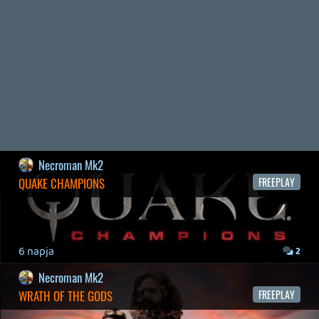
19 éve videójáték minden nap! Copyright 365 Media Kft
Impresszum
|
Hirdetési ajánlatunk
|
Felhasználási feltételek
|
Adatvédelmi elveink
|
Sütik
Hírek
|
Cikkek
|
Podcastok
|
Blogok
|
Gaming Fórum
|
Offtopic Fórum
RSS
|
Blog RSS
|
Podcast RSS
|
Instagram
|
Youtube
|
Facebook
|
Twitter
|
Patreon