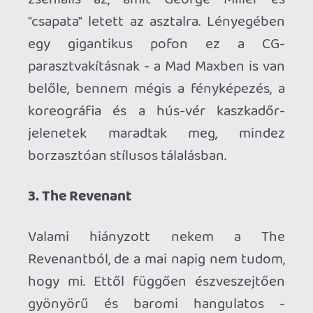
ahogy nem Leonak kéne nyernie idén,
úgy Eddie-nek éppen most kéne
megkapnia a szobrocskát. Számomra ez
minden idők egyik legjobb színészi
alakítása, ami nagyon könnyen lehetett
volna kínosan nevetséges, Redmayne
azonban annyira hitelesen, annyira
aprólékos elemek segítségével lényegül
át (sőt: oda-vissza), ami számomra elvitte
a hátán az egész filmet. Hihetetlen, hogy
mennyire nem gondoltam volna
előzőleg, de nekem a The Danish Girl volt
2015 legmaradandóbb filmélménye.
És nektek?