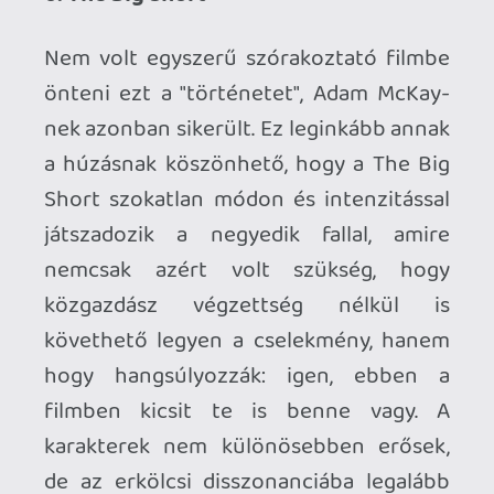
4. Mad Max: Fury Road
Egy "natúr" akciófilm általában
borzasztóan kevés ahhoz, hogy bármi
maradandót hagyjon bennem, a Fury
Road azonban amennyire egyszerű
(mitöbb, már-már primitív), annyira jól
bánik a rendelkezésére álló eszköztárral.
Tekintve, hogy ez egy sivatag, néhány
autó és egy maroknyi karakter, minimum
zseniális az, amit George Miller és
"csapata" letett az asztalra. Lényegében
egy gigantikus pofon ez a CG-
parasztvakításnak - a Mad Maxben is van
belőle, bennem mégis a fényképezés, a
koreográfia és a hús-vér kaszkadőr-
jelenetek maradtak meg, mindez
borzasztóan stílusos tálalásban.