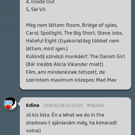
p34c3
EXD - EXTRA DIMENSIONAL
TESZT
2026.04.23.
4
p34c3
LITTLE NIGHTMARES VR: ALTERED ECHOES
TESZT
2026.04.23.
3
Bountyy
REANIMAL - ELEMZÉS(PODCAST)
2026.04.22.
Necroman Mk2
GLITCHY CUTE LOOP
TESZT