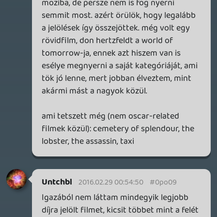
gabi1818
2016.02.28 22:08:04
#0po03
nálam top5:
1. The Revenant
csak mert ideje lenne már odaadni Leonak
azt a nyamvadt oscart 🙂
2. Room
maradjunk annyiban h férfi létemre
megkönnyeztem a filmet 😃
3. The Danish Girl
A szinészi játék elképesztő, de néhány
helyen rettentően elhatárolódtam a
karakter tetteitől és megnyilvánulásaitól.
(tükrös jelenet WTF?! )
4. Ex Machina
5. Mad Max
sajnos még nekem is van mit pótolnom így
ez a lista is képlékeny 😕
mcmacko
2016.02.28 21:43:51
#0po02