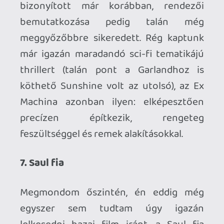
fiához sok mindent te magad teszel
hozzá, pont attól hatékony, mint ami
miatt az ismeretlentől való félelem - ez
pedig zseniális húzás.
6. The Big Short
Nem volt egyszerű szórakoztató filmbe
önteni ezt a "történetet", Adam McKay-
nek azonban sikerült. Ez leginkább annak
a húzásnak köszönhető, hogy a The Big
Short szokatlan módon és intenzitással
játszadozik a negyedik fallal, amire
nemcsak azért volt szükség, hogy
közgazdász végzettség nélkül is
követhető legyen a cselekmény, hanem
hogy hangsúlyozzák: igen, ebben a
filmben kicsit te is benne vagy. A
karakterek nem különösebben erősek,