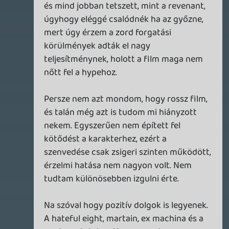
Hű, a Danish Girl-t ezek után szívesen
megnézném.