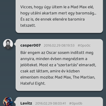
A gyomrod végig összeszorul,
önkéntelenül markolod a karfát, és
legszívesebben lezuhanyoznál utána.
2. Inside Out
Szülőnek Lenni Nehéz És Persze
Mulatságos: A Film.
3. Mad Max: Fury Road
Mad Max a harag útján úgyl két óráig, és
semmi más, és nem is kell bele más.
CHASE
2016.02.28 23:08:14
#0po06
"Valami hiányzott nekem a The
Revenantból, de a mai napig nem tudom,
hogy mi"
Tökéletesen ugyanígy vagyok vele.
SolidMetal
2016.02.28 22:24:11
#0po05