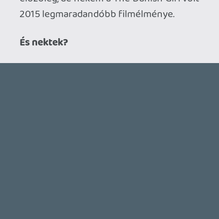
mindent, de nem hiszem hogy a maradék
radikálisan változtatna a véleményemen.
jobb esetben is inkább csak kellemesen
unatkoztam, de a mélypontok akkorát
ütöttek (martian), hogy azokat nem is
oscarral jutalmaznám, hanem legalább
kétszáz év közmunkával. a mad max volt
érdekes módon az egyetlen, ami felülmúlta
a hypeot és többször el is mentem rá
moziba, de persze nem is fog nyerni
semmit most. azért örülök, hogy legalább
a jelölések így összejöttek. még volt egy
rövidfilm, don hertzfeldt a world of
tomorrow-ja, ennek azt hiszem van is
esélye megnyerni a saját kategóriáját, ami
tök jó lenne, mert jobban élveztem, mint
akármi mást a nagyok közül.
ami tetszett még (nem oscar-related
filmek közül): cemetery of splendour, the
lobster, the assassin, taxi