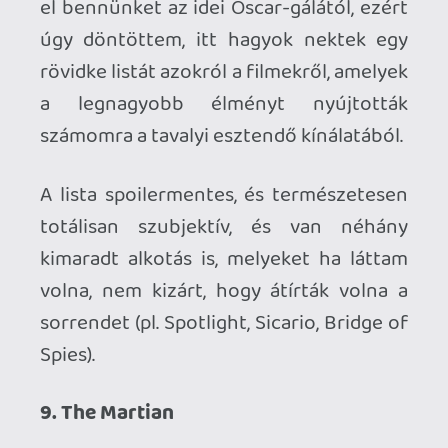
Számomra kissé érthetetlen, hogy mit
keres ez a film a Best Picture
kategóriában. Félreértés ne essék:
tisztességesen összerakott,
szórakoztató mozi, ami pont annyira
(nem) veszi komolyan magát, amennyire
(nem) kell, de igazán kiemelkedő vagy
egyedi tulajdonsága nincs véleményem
szerint. Egy korrekt film, ennyi - igaz,
"ilyenből" talán a legjobb idén.
8. Ex Machina
Forgatókönyvíróként Alex Garland
bizonyított már korábban, rendezői
bemutatkozása pedig talán még
meggyőzőbbre sikeredett. Rég kaptunk
már igazán maradandó sci-fi tematikájú