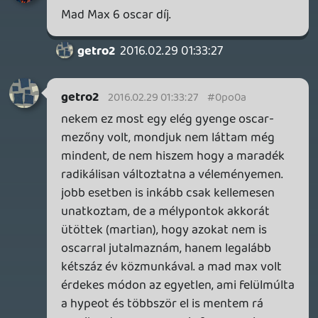
Nekem:
1, Ex Machina
2, The Revenant
3, The Martian
4, Inside Out
5, SW VII
Még nem láttam: Room, Bridge of spies,
Carol, Spotlight, The Big Short, Steve Jobs,
Hateful Eight (Gyakorlatilag többet nem
láttam, mint igen.)
Különdíj színészi munkáért: The Danish Girl
(Bár inkább Alicia Vikander miatt)
Film, ami mindenkinek tetszett, de
szerintem maximum közepes: Mad Max
Edina
2016.02.28 22:22:55
#0po04
Jó kis lista. Én a What we do in the
shadows-t ajánlanám még, ha kimaradt
volna:)