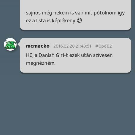
2026.03.29.
2
liquid
MINDEN IDŐK LEGJOBB INTRÓI #2
2026.03.27.
1
liquid
MINDEN IDŐK LEGJOBB INTRÓI #1
2026.03.15.
1
Necroman Mk2
HIGHGUARD - NECRO'S LOG
2026.03.13.
4