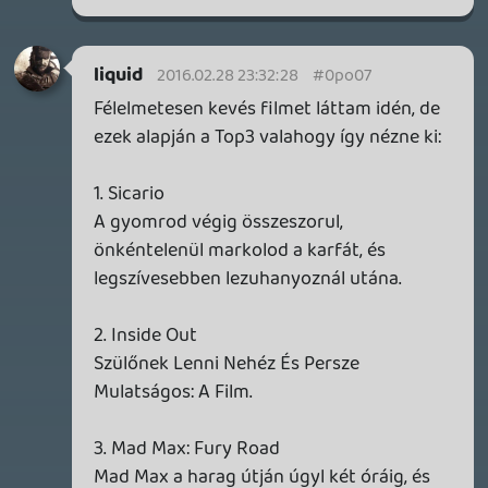
2026.07.22.
1
p34c3
REACH
TESZT
2026.07.10.
2
Necroman Mk2
MECCHA CHAMELEON BLOGTESZT
2026.06.25.
Necroman Mk2
LUFTRAUSERS
BACKLOG
2026.06.12.
Necroman Mk2