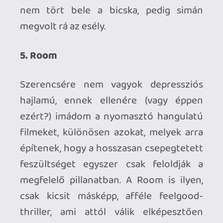
3. The Revenant
Valami hiányzott nekem a The
Revenantból, de a mai napig nem tudom,
hogy mi. Ettől függően észveszejtően
gyönyörű és baromi hangulatos -
Lubezki joggal fogja zsebre tenni a
harmadik aranyszobrát. DiCaprio is, csak
neki nem ezért a szerepért kellett volna
megkapnia, mert volt már ennél sokkal
jobb alakítása is - Tom Hardy-nak
ellenben nem, úgyhogy neki is szorítok.
2. Hateful Eight
Itt most leírhatnám újból azt, amit a
Roomnál már kifejtettem, úgyhogy
legyen elég csak annyi, hogy a Hateful