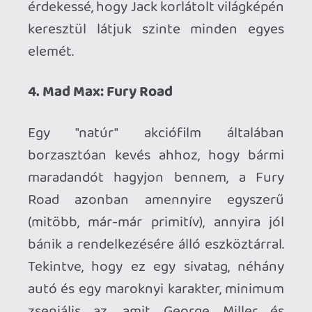
Eight pont ezt a jelenséget testesíti meg,
és Tarantino filmjeiben is pont ezt az
"elemet" szeretem a legjobban - amikor
pontosan tudod, hogy mi fog történni, de
az út és a párbeszédek, amin keresztül
eljutsz oda elképesztően jó. Kicsit olyan
volt az egész, mint egy hosszú színházi
darab, de egy másodpercre sem
unatkoztam rajta.
1. The Danish Girl
Egy éve még én is jót viccelődtem azon,
hogy Eddie Redmayne saját magának
fogja átadni a legjobb női főszereplőnek
járó díjat 2016-ban (ugye az előző évi,
ellentétes nemű győztesek osztják a
díjakat az Oscaron), most azonban már
teljesen komolyan gondolom azt, hogy