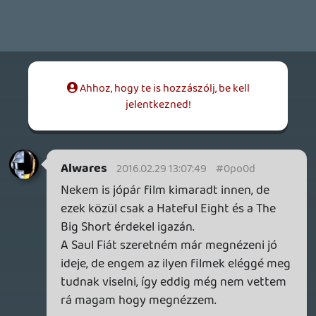
danish girlt és big shortot még nem
láttam, szóval változhat.
Ja és hajrá Saul fia, az is jó volt. Féltem,
hogy nagyon nyomasztó lesz, de végül
nem az maradt meg bennem róla, hanem
még másnap is gondolkoztam rajta.
Simonka
2016.02.28 23:44:08
#0po08
1. Aljas nyolcas
2. Sicario
3. Saul fia
4. Creed
5.Fury
liquid
2016.02.28 23:32:28
#0po07
Félelmetesen kevés filmet láttam idén, de
ezek alapján a Top3 valahogy így nézne ki:
1. Sicario