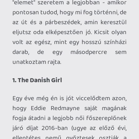
Ahhoz, hogy te is hozzászólj, be kell
jelentkezned!
Alwares
2016.02.29 13:07:49
#0po0d
Nekem is jópár film kimaradt innen, de
ezek közül csak a Hateful Eight és a The
Big Short érdekel igazán.
A Saul Fiát szeretném már megnézeni jó
ideje, de engem az ilyen filmek eléggé meg
tudnak viselni, így eddig még nem vettem
rá magam hogy megnézzem.
Vicces, hogy úgy ültem le a Mad Max elé,
hogy utálni akartam mert egy baromság...