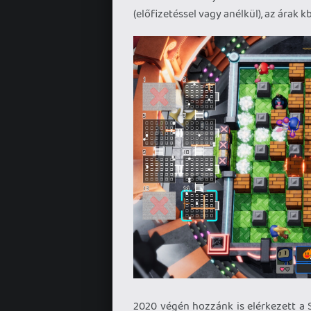
(előfizetéssel vagy anélkül), az árak 
2020 végén hozzánk is elérkezett a S