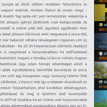
THE EXI
a Google az eltelt időben rendesen felturbózta és
k nagyon stabilak, minden flottul és simán megy -
b kisebb "lag spike-ok", ami természetes velejárója a
2026.0
OK: átlagos igényű játékosok csak bekapcsolják, és
ax
 modell is sokkal jobb lett: egyrészt egyáltalán nem
AACE 
is lehet játszani bármivel, amit megveszel a store-ból,
t már bekerült néhány ténylegesen ingyenes cím is),
tékokkal - kb. 20-30 folyamatosan elérhető, ráadásul
2026.0
ben is megmarad a könyvtáradban, ha előfizetéssel
p3
levetettem magam a témába, kíváncsi voltam, hogyan
ÁPRILI
aidőszak (egy teljes hónap) lehetőséget adott a
 játék kipróbálására, bármiféle beruházás és extra
vicces volt: egy közepesen nagy Samsung telefon fölé
2026.0
átékokat. :) Viszont már így is teljesen elvarázsolt az
Ne
MY FRI
bármikor folytathattam, ahol korábban abbahagytam.
gáltatással, és meg is ejtettem első komolyabb
 2077-et Stadiára. Kicsit rizikós volt huszonezreket
2026.0
hatalmas élményekkel gazdagodtam. Rögtön egy sci-fi-