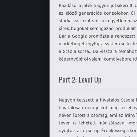
Ráadásul a játék nagyon jól sikerült.
az előző generációs konzolokon, új
stadia-változat volt az egyetlen has
játék, bugokat sem igazán produkált
Bár a Google promózta a rendszert
marketinget, egyfajta system seller le
a Stadia sorsa... De vissza a témáho
képernyőjéről valami komolyabbra. Idej
Part 2: Level Up
Nagyon tetszett a hivatalos Stadia 
hivatalosan nem jelent meg, az ebay
néven futott a csomag, ami az irányí
tévén is lehetett már játszani. M
nyújtott az új setup. Érdekesség a ko