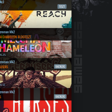
4c3
TESZT
7.10.
2
croman Mk2
A CHAMELEON BLOGTESZT
6.25.
croman Mk2
AUSERS
BACKLOG
6.12.
croman Mk2
S
BACKLOG