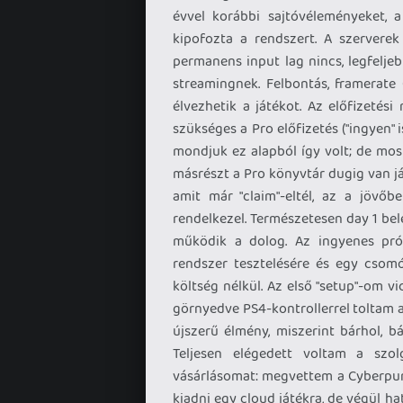
évvel korábbi sajtóvéleményeket, 
kipofozta a rendszert. A szervere
permanens input lag nincs, legfeljeb
streamingnek. Felbontás, framerate 
élvezhetik a játékot. Az előfizetési
szükséges a Pro előfizetés ("ingyen" 
mondjuk ez alapból így volt; de mos
másrészt a Pro könyvtár dugig van já
amit már "claim"-eltél, az a jövő
rendelkezel. Természetesen day 1 be
működik a dolog. Az ingyenes prób
rendszer tesztelésére és egy csomó
költség nélkül. Az első "setup"-om 
görnyedve PS4-kontrollerrel toltam a j
újszerű élmény, miszerint bárhol, 
Teljesen elégedett voltam a szol
vásárlásomat: megvettem a Cyberpunk
kiadni egy cloud játékra, de végül 