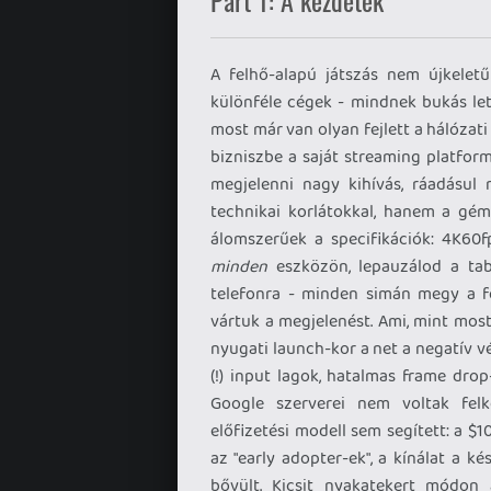
Part 1: A kezdetek
A felhő-alapú játszás nem újkelet
különféle cégek - mindnek bukás let
most már van olyan fejlett a hálózati 
bizniszbe a saját streaming platfor
megjelenni nagy kihívás, ráadásul
technikai korlátokkal, hanem a géme
álomszerűek a specifikációk: 4K60fp
minden
eszközön, lepauzálod a tabl
telefonra - minden simán megy a fel
vártuk a megjelenést. Ami, mint most 
nyugati launch-kor a net a negatív 
(!) input lagok, hatalmas frame drop
Google szerverei nem voltak felké
előfizetési modell sem segített: a $
az "early adopter-ek", a kínálat a k
bővült. Kicsit nyakatekert módon a