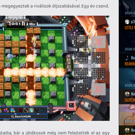
kb megegyeztek a riválisok díjszabásával. Egy év csend.
2026.0
p3
LITTLE
2026.0
Bo
REANIM
2026.0
Ne
GLITCH
2026.0
Ne
tadia, bár a játékosok még nem felejtették el az egy