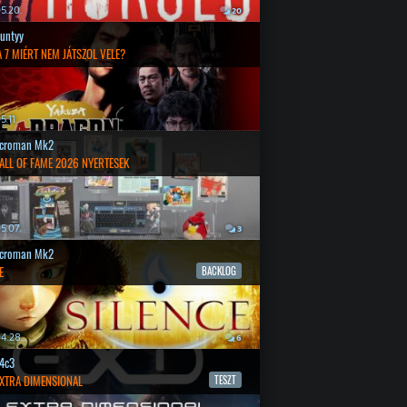
5.20.
20
untyy
 7 MIÉRT NEM JÁTSZOL VELE?
.11.
croman Mk2
ALL OF FAME 2026 NYERTESEK
5.07.
3
croman Mk2
E
BACKLOG
4.28.
6
4c3
EXTRA DIMENSIONAL
TESZT