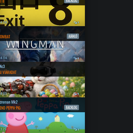
T 8
BACKLOG
4.08.
7
l
COMBAT
AJÁNLÓ
4.04.
4
4c3
SI VÍÁRADAT
4.03.
4
croman Mk2
END PEPPA PIG
BACKLOG
3.29.
2