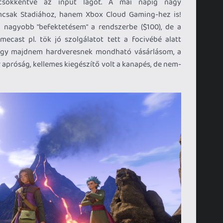
 csökkentve az input lagot. A mai napig nagy
csak Stadiához, hanem Xbox Cloud Gaming-hez is!
 nagyobb "befektetésem" a rendszerbe ($100), de a
ecast pl. tök jó szolgálatot tett a focivébé alatt
egy majdnem hardveresnek mondható vásárlásom, a
r apróság, kellemes kiegészítő volt a kanapés, de nem-