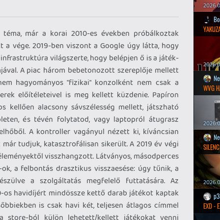
2026.0
Bo
YAKUZA
ű téma, már a korai 2010-es években próbálkoztak
t a vége. 2019-ben viszont a Google úgy látta, hogy
infrastruktúra világszerte, hogy belépjen ő is a játék-
2026.05
mjával. A piac három bebetonozott szereplője mellett
Ne
 nem hagyományos "fizikai" konzolként nem csak a
WVG H
rek előítéleteivel is meg kellett küzdenie. Papíron
s kellően alacsony sávszélesség mellett, játszható
eten, és tévén folytatod, vagy laptopról átugrasz
2026.0
hőből. A kontroller vagányul nézett ki, kíváncsian
Ne
már tudjuk, katasztrofálisan sikerült. A 2019 év végi
SILENC
véleményektől visszhangzott. Látványos, másodperces
-ok, a felbontás drasztikus visszaesése: úgy tűnik, a
szülve a szolgáltatás megfelelő futtatására. Az
2026.0
10-os havidíjért mindössze kettő darab játékot kaptak
p3
ésőbbiekben is csak havi két, teljesen átlagos címmel
EXD - 
 store-ból külön lehetett/kellett játékokat venni