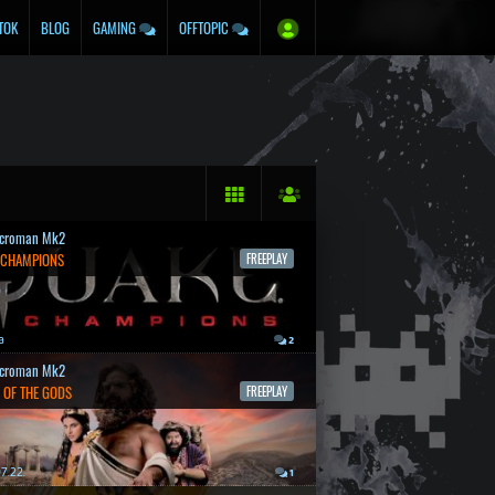
TOK
BLOG
GAMING
OFFTOPIC
croman Mk2
 CHAMPIONS
FREEPLAY
a
2
croman Mk2
 OF THE GODS
FREEPLAY
7.22.
1