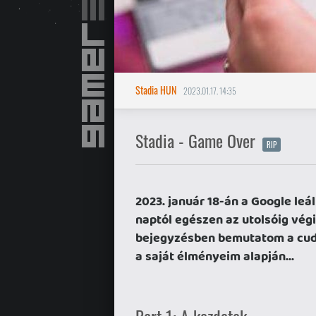
Stadia HUN
2023.01.17. 14:35
Stadia - Game Over
RIP
2023. január 18-án a Google leá
naptól egészen az utolsóig vég
bejegyzésben bemutatom a cuda
a saját élményeim alapján...