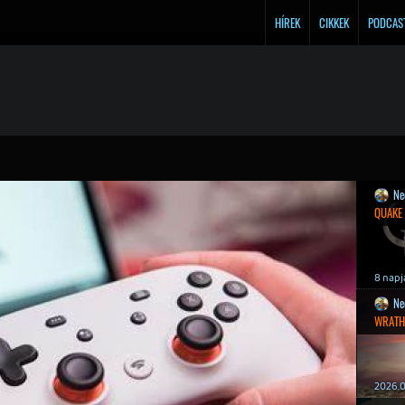
HÍREK
CIKKEK
PODCAS
Ne
QUAKE
8 napj
Ne
WRATH
2026.0