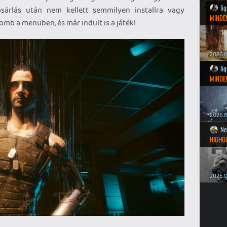
li
árlás után nem kellett semmilyen installra vagy
MINDEN
omb a menüben, és már indult is a játék!
2026.0
li
MINDEN
2026.0
Ne
HIGHG
2026.0