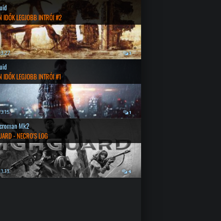
quid
 IDŐK LEGJOBB INTRÓI #2
3.27.
1
quid
 IDŐK LEGJOBB INTRÓI #1
3.15.
1
croman Mk2
UARD - NECRO'S LOG
3.13.
4