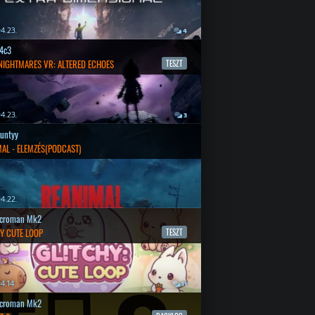
4.23.
4
4c3
 NIGHTMARES VR: ALTERED ECHOES
TESZT
4.23.
3
untyy
AL - ELEMZÉS(PODCAST)
4.22.
croman Mk2
Y CUTE LOOP
TESZT
4.14.
11
croman Mk2