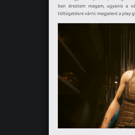
ben éreztem magam, ugyanis a vás
töltögetésre várni: megjelent a play g