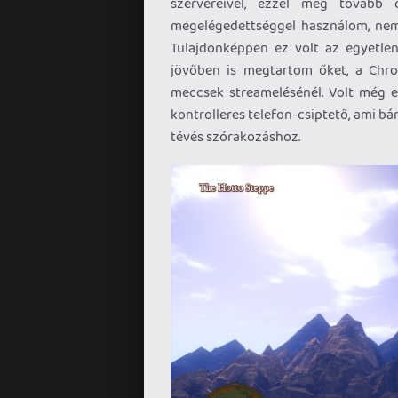
szervereivel, ezzel még tovább
megelégedettséggel használom, nem
Tulajdonképpen ez volt az egyetlen
jövőben is megtartom őket, a Chrom
meccsek streamelésénél. Volt még 
kontrolleres telefon-csiptető, ami bá
tévés szórakozáshoz.