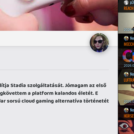
p3
REACH
2026.0
Ne
MECCH
2026.0
Ne
LUFTR
llítja Stadia szolgáltatását. Jómagam az első
igkövettem a platform kalandos életét. E
r sorsú cloud gaming alternatíva történetét
2026.0
Ne
HORSE