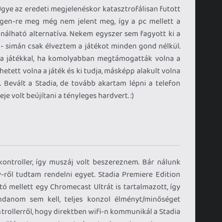
 Ugye az eredeti megjelenéskor katasztrofálisan futott
 gen-re meg még nem jelent meg, így a pc mellett a
ználható alternatíva. Nekem egyszer sem fagyott ki a
 - simán csak élveztem a játékot minden gond nélkül.
 a játékkal, ha komolyabban megtámogatták volna a
hetett volna a játék és ki tudja, másképp alakult volna
z. Bevált a Stadia, de tovább akartam lépni a telefon
e volt beújítani a tényleges hardvert. :)
kontroller, így muszáj volt beszereznem. Bár nálunk
-ről tudtam rendelni egyet. Stadia Premiere Edition
tó mellett egy Chromecast Ultrát is tartalmazott, így
ondanom sem kell, teljes konzol élményt/minőséget
ntrollerről, hogy direktben wifi-n kommunikál a Stadia