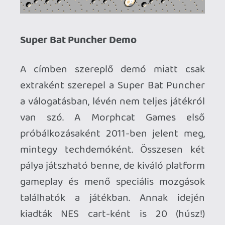
Ahhoz, hogy te is hozzászólj, be kell
jelentkezned!