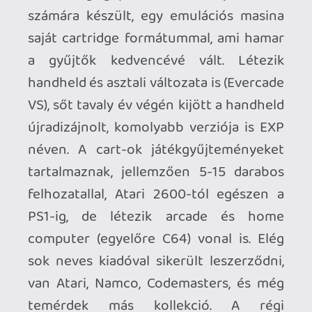
ami több mint 400 játékot jelent.
Folyamatosan jönnek az újabb játékok,
nekem hatalmas kedvencem a gép,
egyrészt a régi klasszikusok
újrajátszására, másrészt elfeledett vagy
új gyöngyszmek felfedezésére.
Az Evercade EXP megjelenése 
egyébként rendkívül izgalmasan 
alakult. Az új handheld gép a jobb 
minőségű kijelző mellett most már 
tudja a TATE módot, amivel 90 fokban 
elforgatva a gépet kényelmesen 
játszhatunk vertikális orientációjú 
shooterekkel. Sajnos a kütyü ára 
jelentősen megnövekedett az OG 
verzióhoz képest, a Blaze szerint a 
gyártási költségek emelkedése miatt 
már a régi gép árát sem tudták volna 