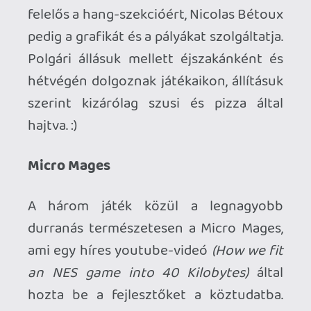
Böbl
Legnagyobb kedvencem viszont a Böbl,
ami egy felfedezős platformer játék, egy
buborékkal a főszerepben! Király
grafikája (micsoda víz-animáció!) és
hangulatos zenéje a legjobbak közé
emeli. A pályadizájn is kiváló, fokozatosan
szedjük fel a power-up-okat, amikkel
újabb helyekre juthatunk, a cél minél
több kacsa megmentése. :) Engem
valamiért a C64-es Cauldron II-re
emlékeztetett a játék, talán ezért is