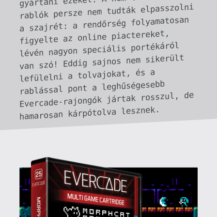
A három játék közül a legnagyobb
durranás természetesen a Micro Mages,
ami egy híres youtube-videó
(How we fit
an NES game into 40 Kilobytes)
által
hozta be a fejlesztőket a köztudatba.
Mivel nem akarták túlbonyolítani a NES-
es játékprojektjüket, ezért elhatározták,
hogy a 40kb-os limit betartásával
fejlesztenek. A korai NES-játékoknál
ugyanis a cartridge mérete ekkora
adatmennyiségre volt maximalizálva
(később nagyobb játékok is megjelentek).
Még nem is sejtették, hogy ez a limitáció
mekkora fejfájást fog okozni nekik!
Viszont brutális optimalizációval sikerült
megalkotniuk egy elképesztő grafikával,
zenével és gameplay-jel rendelkező