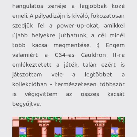
Micro Mages: Second Quest
Végül az utolsó extra a Micro Mages
"DLC-je" az eredeti játék nyomdokain
haladva újabb, ezúttal még nehezebb
pályákat kínál, továbbra is 1-4 játékosnak,
ha nem lett volna elég az eredeti kihívás.