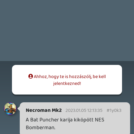
2026.04.14.
11
Necroman Mk2
THE EXIT 8
BACKLOG
2026.04.08.
7
axl
AACE COMBAT
AJÁNLÓ
2026.04.04.
4
p34c3
ÁPRILISI VÍÁRADAT
2026.04.03.
4
Necroman Mk2
MY FRIEND PEPPA PIG
BACKLOG