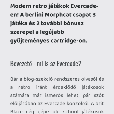
Blaze cég gépe old school játékosok
számára készült, egy emulációs masina
saját cartridge formátummal, ami hamar
a gyűjtők kedvencévé vált. Létezik
handheld és asztali változata is (Evercade
VS), sőt tavaly év végén kijött a handheld
újradizájnolt, komolyabb verziója is EXP
néven. A cart-ok játékgyűjteményeket
tartalmaznak, jellemzően 5-15 darabos
felhozatallal, Atari 2600-tól egészen a
PS1-ig, de létezik arcade és home
computer (egyelőre C64) vonal is. Elég
sok neves kiadóval sikerült leszerződni,
van Atari, Namco, Codemasters, és még
temérdek más kollekció. A régi
klasszikusok mellett független
("magyarul" indie :) fejlesztők modern
retro játékai is megjelentek a gépre.
Összesen majdnem 40 cart jött ki eddig,