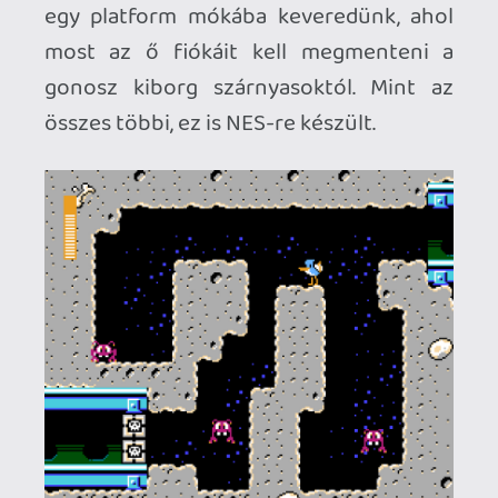
remélem a jövőben is jelenkeznek újabb
8-bites címekkel, mert ez a mostani
válogatásuk kiváló volt. Ha ezek a játékok
annak idején ilyen formában jelentek
volna meg NES-re, ma rájuk hivatkoznánk
klasszikusként!
[9]