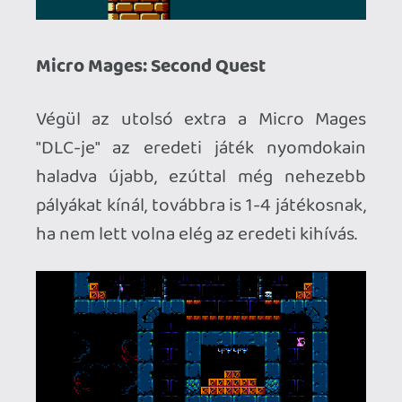
Necroman Mk2
QUAKE CHAMPIONS
FREEPLAY
6 napja
2
Necroman Mk2
WRATH OF THE GODS
FREEPLAY