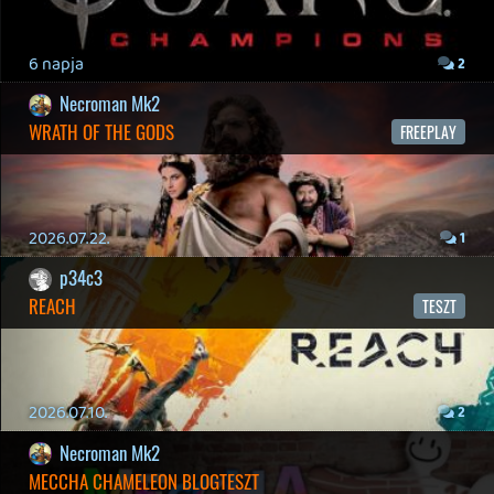
19 éve videójáték minden nap! Copyright 365 Media Kft
Impresszum
|
Hirdetési ajánlatunk
|
Felhasználási feltételek
|
Adatvédelmi elveink
|
Sütik
Hírek
|
Cikkek
|
Podcastok
|
Blogok
|
Gaming Fórum
|
Offtopic Fórum
RSS
|
Blog RSS
|
Podcast RSS
|
Instagram
|
Youtube
|
Facebook
|
Twitter
|
Patreon