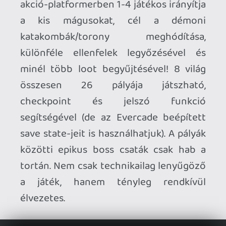
A harmadik játék viszonylag gyenge a
másik kettőhöz képest, de teljesen jó
még így is. A címszereplő madárral ismét
egy platform mókába keveredünk, ahol
most az ő fiókáit kell megmenteni a
gonosz kiborg szárnyasoktól. Mint az
összes többi, ez is NES-re készült.