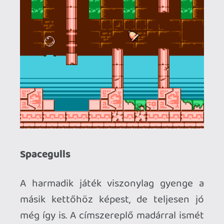
Záró gondolatok
Bár az Evercade konzolt eredetileg régi
retro játékok újrajátszására vettem,
idővel figyelmem az eddig ismeretlen
modern retro címek felé fordult.
Fantasztikus élmény megismerni új
fejlesztésű címeket, és kiváló lehetőség a
gyűjtők számára is fizikai formában
birtokolni ezeket. Örülök, hogy
megismerhettem a Morphcat Games-t,