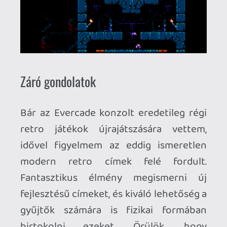
2026.07.22.
1
p34c3
REACH
TESZT
2026.07.10.
2
Necroman Mk2
MECCHA CHAMELEON BLOGTESZT
2026.06.25.
Necroman Mk2
LUFTRAUSERS
BACKLOG
2026.06.12.
Necroman Mk2