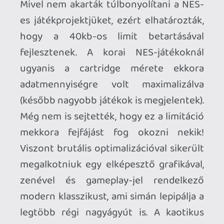
játszottam vele a legtöbbet a
kollekcióban - természetesen többször
is végigvittem az összes kacsát
begyűjtve.
Spacegulls