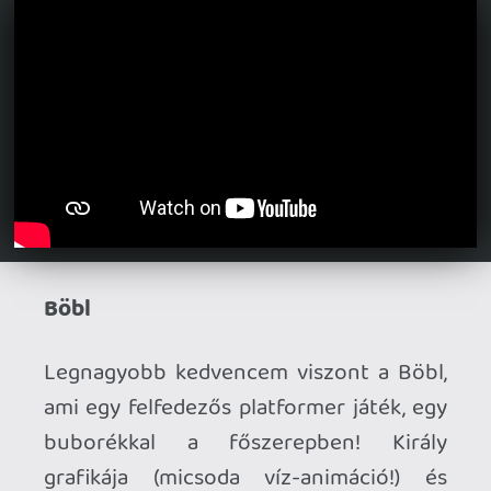
Super Bat Puncher Demo
A címben szereplő demó miatt csak
extraként szerepel a Super Bat Puncher
a válogatásban, lévén nem teljes játékról
van szó. A Morphcat Games első
próbálkozásaként 2011-ben jelent meg,
mintegy techdemóként. Összesen két
pálya játszható benne, de kiváló platform
gameplay és menő speciális mozgások
találhatók a játékban. Annak idején
kiadták NES cart-ként is 20 (húsz!)
példányban, de a 10. évfordulóra ismét
kijött (közösségi finanszírozással)
Famicom cart-ra, dobozzal meg
mindennel.