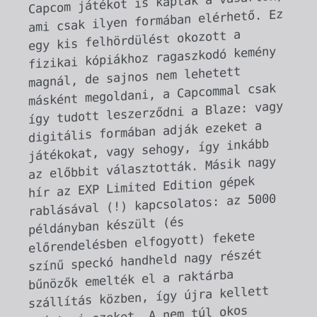
Morphcat Games Collection 1
A gyűjtemény modern 8-bites (NES)
játékokat tartalmaz a kéfős berlini
fejlesztőcsapattól. Julius Riecke kódol és
felelős a hang-szekcióért, Nicolas Bétoux
pedig a grafikát és a pályákat szolgáltatja.
Polgári állásuk mellett éjszakánként és
hétvégén dolgoznak játékaikon, állításuk
szerint kizárólag szusi és pizza által
hajtva. :)
Micro Mages