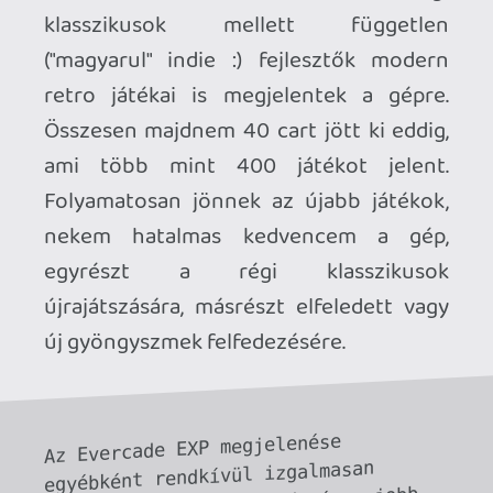
tartani, így inkább modernizálták a 
hardware-t és még pár dolgot 
hozzádobtak a csomaghoz, hogy 
kevésbé legyen fájdalmas az új ár. 
Egyrészt az IREM Arcade 1 cart járt 
a géphez, másrész - szakítva a 
hagyományokkal - feltelepítve 18 
Capcom játékot is kaptak a vásárlók, 
ami csak ilyen formában elérhető. Ez 
egy kis felhördülést okozott a 
fizikai kópiákhoz ragaszkodó kemény 
magnál, de sajnos nem lehetett 
másként megoldani, a Capcommal csak 
így tudott leszerződni a Blaze: vagy 
digitális formában adják ezeket a 
játékokat, vagy sehogy, így inkább 
az előbbit választották. Másik nagy 
hír az EXP Limited Edition gépek 
rablásával (!) kapcsolatos: az 5000 
példányban készült (és 
előrendelésben elfogyott) fekete 
színű speckó handheld nagy részét 
bűnözők emelték el a raktárba 