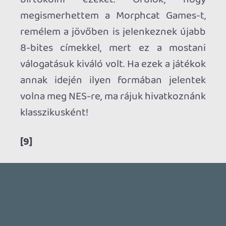
HORSES
BACKLOG
2026.05.20.
20
Bountyy
YAKUZA 7 MIÉRT NEM JÁTSZOL VELE?
2026.05.11.
Necroman Mk2
WVG HALL OF FAME 2026 NYERTESEK
Információk
Oké, értem és elfogadom!
2026.05.07.
3
Necroman Mk2
SILENCE
BACKLOG
2026.04.28.
6