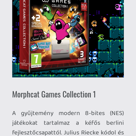
modern klasszikust, ami simán lepipálja a
legtöbb régi nagyágyút is. A kaotikus
akció-platformerben 1-4 játékos irányítja
a kis mágusokat, cél a démoni
katakombák/torony meghódítása,
különféle ellenfelek legyőzésével és
minél több loot begyűjtésével! 8 világ
összesen 26 pályája játszható,
checkpoint és jelszó funkció
segítségével (de az Evercade beépített
save state-jeit is használhatjuk). A pályák
közötti epikus boss csaták csak hab a
tortán. Nem csak technikailag lenyűgöző
a játék, hanem tényleg rendkívül
élvezetes.