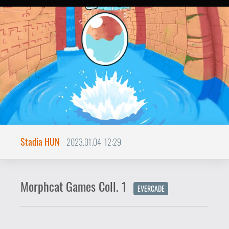
Morphcat Games Coll. 1
EVERCADE
Modern retro játékok Evercade-
en! A berlini Morphcat csapat 3
játéka és 2 további bónusz
szerepel a legújabb
gyűjteményes cartridge-on.
Bevezető - mi is az Evercade?
Bár a blog-szekció rendszeres olvasói és
a retro iránt érdeklődő játékosok
számára már ismerős lehet, pár szót
elöljáróban az Evercade konzolról. A brit