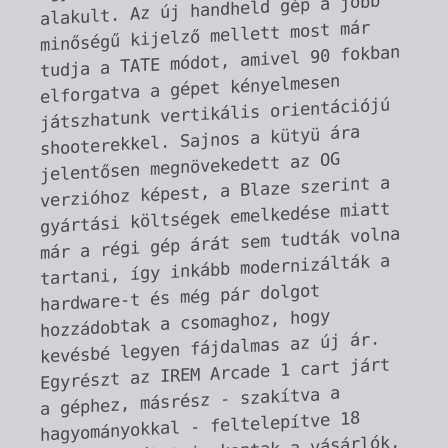
szállítás közben, így újra kellett 
gyártani ezeket. A nem túl okos 
rablók persze nem tudták elpasszolni 
a szajrét: a rendőrség folyamatosan 
figyelte az online piactereket, 
lévén nagyon speciális portékáról 
van szó! Eddig sajnos nem sikerült 
lefülelni a tolvajokat, és a 
rablással pont a leghűségesebb 
Evercade-rajongók jártak rosszul, de 