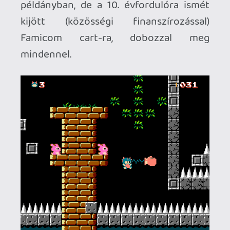
Necroman Mk2
2023.01.05 12:13:35
#1y0k3
A Bat Puncher karija kiköpött NES
Bomberman.