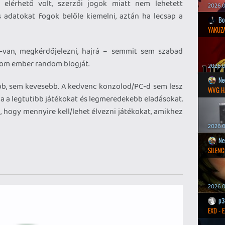
a elérhető volt, szerzői jogok miatt nem lehetett
2026.0
os adatokat fogok belőle kiemelni, aztán ha lecsap a
Bo
YAKUZA
-van, megkérdőjelezni, hajrá – semmit sem szabad
ndom ember random blogját.
2026.05
Ne
bb, sem kevesebb. A kedvenc konzolod/PC-d sem lesz
WVG H
ja a legtutibb játékokat és legmeredekebb eladásokat.
 hogy mennyire kell/lehet élvezni játékokat, amikhez
2026.0
Ne
SILENC
2026.0
p3
EXD - 