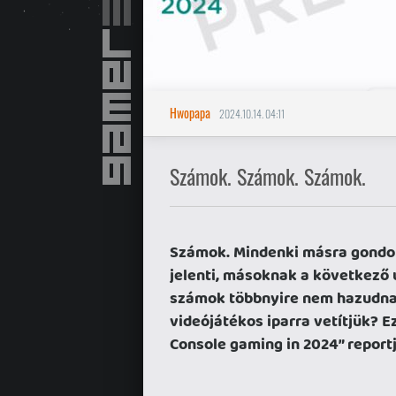
Hwopapa
2024.10.14. 04:11
Számok. Számok. Számok.
Számok. Mindenki másra gondol 
jelenti, másoknak a következő u
számok többnyire nem hazudnak
videójátékos iparra vetítjük? 
Console gaming in 2024” reportj