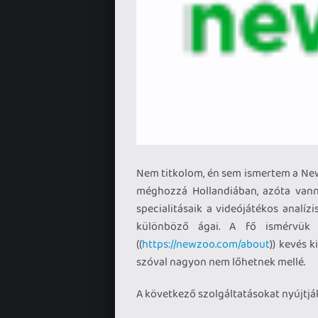
Nem titkolom, én sem ismertem a New
méghozzá Hollandiában, azóta vann
specialitásaik a videójátékos analíz
különböző ágai. A fő ismérvük 
((
https://newzoo.com/about
)) kevés k
szóval nagyon nem lőhetnek mellé.
A következő szolgáltatásokat nyújtjá