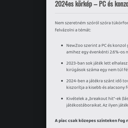
2024es körkép – PC és konz
Nem szeretném szóról szóra tükörfor
felvázolni a témát:
NewZoo szerint a PC és konzol g
amihez egy évenkénti 2.6%-os n
2023-ban sok játék lett elhalasz
kirúgások száma egy nem túl fén
2024-ben a játékra szánt idő to
kiszorítja a kisebb és alacsony
Kivételek a „breakout hit”-ek (lás
játékostáboraikat. Az ilyen játé
A piac csak közepes szinteken fog 