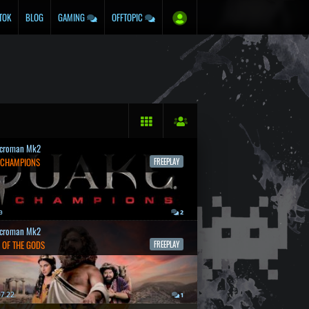
TOK
BLOG
GAMING
OFFTOPIC
croman Mk2
 CHAMPIONS
FREEPLAY
a
2
croman Mk2
 OF THE GODS
FREEPLAY
7.22.
1