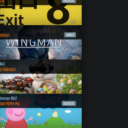
T 8
BACKLOG
4.08.
7
l
COMBAT
AJÁNLÓ
4.04.
4
4c3
SI VÍÁRADAT
4.03.
4
croman Mk2
END PEPPA PIG
BACKLOG
3.29.
2