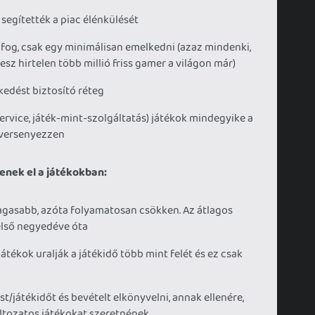
segítették a piac élénkülését
fog, csak egy minimálisan emelkedni (azaz mindenki,
 lesz hirtelen több millió friss gamer a világon már)
kedést biztosító réteg
rvice, játék-mint-szolgáltatás) játékok mindegyike a
y versenyezzen
enek el a játékokban:
agasabb, azóta folyamatosan csökken. Az átlagos
első negyedéve óta
átékok uralják a játékidő több mint felét és ez csak
t/játékidőt és bevételt elkönyvelni, annak ellenére,
áltozatos játékokat szeretnének