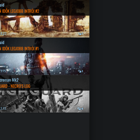
quid
 IDŐK LEGJOBB INTRÓI #2
3.27.
1
quid
 IDŐK LEGJOBB INTRÓI #1
3.15.
1
croman Mk2
UARD - NECRO'S LOG
3.13.
4