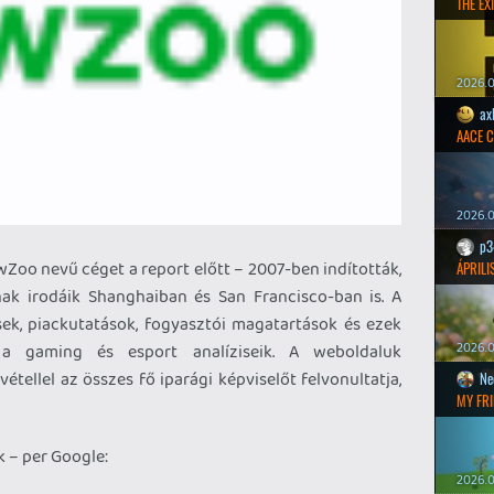
THE EXI
2026.0
ax
AACE 
2026.0
p3
Zoo nevű céget a report előtt – 2007-ben indították,
ÁPRILI
ak irodáik Shanghaiban és San Francisco-ban is. A
isek, piackutatások, fogyasztói magatartások és ezek
2026.0
a gaming és esport analíziseik. A weboldaluk
ivétellel az összes fő iparági képviselőt felvonultatja,
Ne
MY FRI
k – per Google:
2026.0