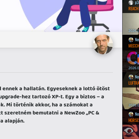
p3
REACH
2026.0
Ne
MECCH
2026.0
Ne
LUFTR
ennek a hallatán. Egyeseknek a lottó ötöst
pgrade-hez tartozó XP-t. Egy a biztos – a
. Mi történik akkor, ha a számokat a
2026.0
Ezt szeretném bemutatni a NewZoo „PC &
Ne
a alapján.
HORSE