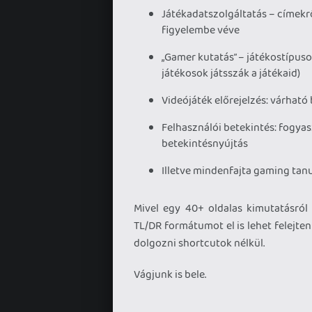
Játékadatszolgáltatás – címekrő
figyelembe véve
„Gamer kutatás” – játékostípusok
játékosok játsszák a játékaid)
Videójáték előrejelzés: várható
Felhasználói betekintés: fogyas
betekintésnyújtás
Illetve mindenfajta gaming ta
Mivel egy 40+ oldalas kimutatásról
TL/DR formátumot el is lehet felejten
dolgozni shortcutok nélkül.
Vágjunk is bele.