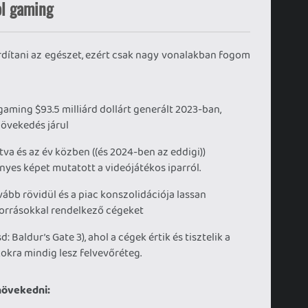
ol gaming
dítani az egészet, ezért csak nagy vonalakban fogom
aming $93.5 milliárd dollárt generált 2023-ban,
övekedés járul
tva és az év közben ((és 2024-ben az eddigi))
yes képet mutatott a videójátékos iparról.
vább rövidül és a piac konszolidációja lassan
 forrásokkal rendelkező cégeket
d: Baldur’s Gate 3), ahol a cégek értik és tisztelik a
kokra mindig lesz felvevőréteg.
növekedni: