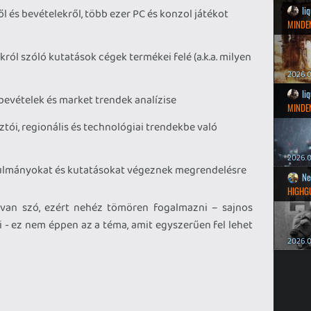
li
l és bevételekről, több ezer PC és konzol játékot
MINDEN
ról szóló kutatások cégek termékei felé (a.k.a. milyen
2026.0
li
 bevételek és market trendek analízise
MINDEN
ztói, regionális és technológiai trendekbe való
2026.0
nulmányokat és kutatásokat végeznek megrendelésre
Ne
HIGHG
 van szó, ezért nehéz tömören fogalmazni – sajnos
i - ez nem éppen az a téma, amit egyszerűen fel lehet
2026.0