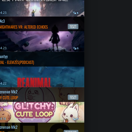
4.23.
4
4c3
 NIGHTMARES VR: ALTERED ECHOES
TESZT
4.23.
3
untyy
AL - ELEMZÉS(PODCAST)
4.22.
croman Mk2
Y CUTE LOOP
TESZT
4.14.
11
croman Mk2