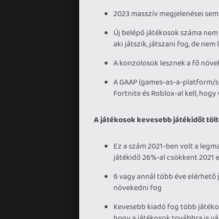
2023 masszív megjelenései sem 
Új belépő játékosok száma nem 
aki játszik, játszani fog, de nem
A konzolosok lesznek a fő növe
A GAAP (games-as-a-platform/se
Fortnite és Roblox-al kell, hog
A játékosok kevesebb játékidőt tölt
Ez a szám 2021-ben volt a legm
játékidő 26%-al csökkent 2021 
6 vagy annál több éve elérhető j
növekedni fog
Kevesebb kiadó fog több játékos
hogy a játékosok továbbra is v