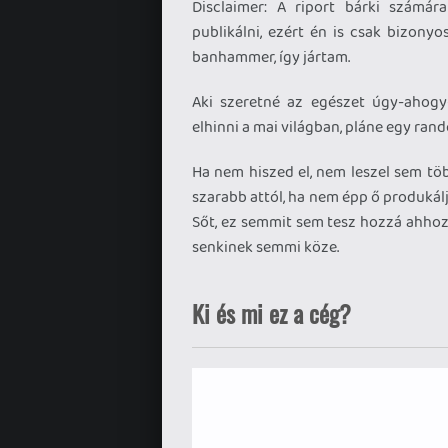
Disclaimer: A riport bárki számár
publikálni, ezért én is csak bizony
banhammer, így jártam.
Aki szeretné az egészet úgy-ahogy
elhinni a mai világban, pláne egy ra
Ha nem hiszed el, nem leszel sem tö
szarabb attól, ha nem épp ő produkál
Sőt, ez semmit sem tesz hozzá ahhoz,
senkinek semmi köze.
Ki és mi ez a cég?