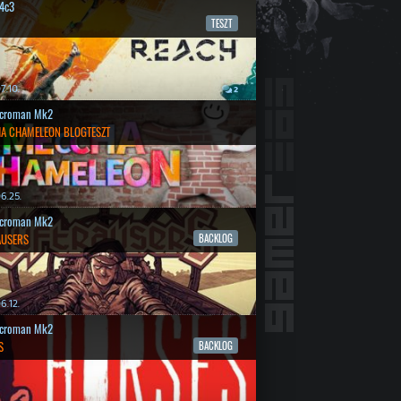
4c3
TESZT
7.10.
2
croman Mk2
A CHAMELEON BLOGTESZT
6.25.
croman Mk2
AUSERS
BACKLOG
6.12.
croman Mk2
S
BACKLOG