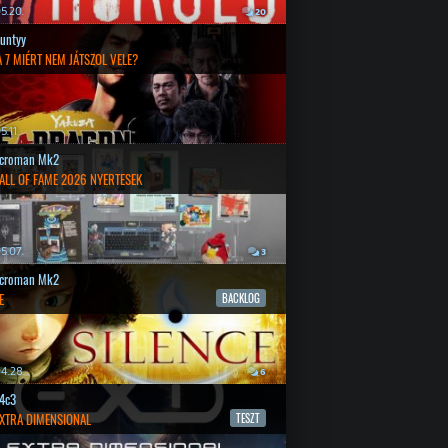
5.20.
20
untyy
 7 MIÉRT NEM JÁTSZOL VELE?
.11.
croman Mk2
ALL OF FAME 2026 NYERTESEK
5.07.
3
croman Mk2
E
BACKLOG
4.28.
6
4c3
EXTRA DIMENSIONAL
TESZT