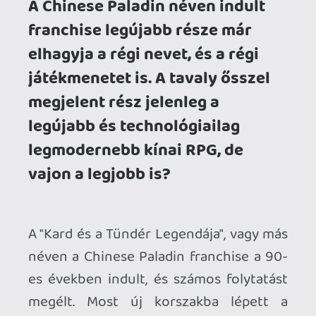
megélt. Most új korszakba lépett a
sorozat, a hetedik rész ugyanis a korábbi
részek JRPG inspirálta körökre osztott
harcát valós idejűre cserélte, és a brand-
et most már az eredeti kínai nevén
forgalmazza. A játék ugyan a sorozat
számozott része, de a történet nem
közvetlenül kötődik a korábbi részekhez,
csak visszautalások vannak. Gondolom ez
az egyik oka annak, hogy konzolra 7-es
szám helyett a (szerintem jópofa)
Together Forever alcímmel jelent meg
idén.