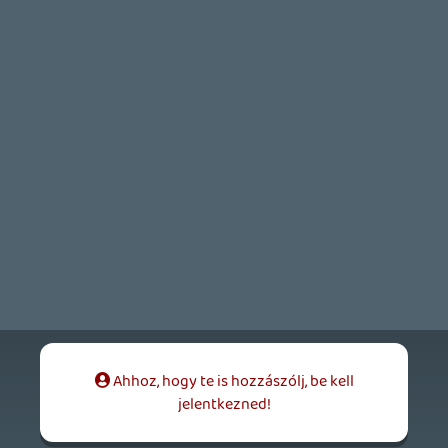
Bountyy
REANIMAL - ELEMZÉS(PODCAST)
2026.04.22.
Necroman Mk2
GLITCHY CUTE LOOP
TESZT
2026.04.14.
11
Necroman Mk2
THE EXIT 8
BACKLOG
2026.04.08.
7
axl
AACE COMBAT
AJÁNLÓ