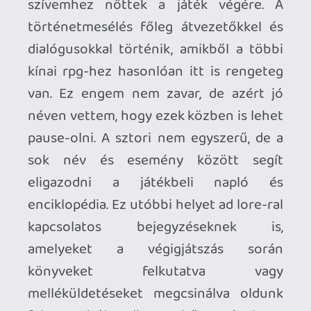
keresztül, hófödte hegyvidékeken,
zöldellő erdőkön át, az egészen
egzotikus és nem evilági helyszínekig
megtalálható minden. A látványvilág
lenyűgöző, a helyszínek gyönyörűek és
hangulatosak lettek. Grafikailag nincs
szégyellni valója a játéknak, abszolút
megállja a helyét a mai mezőnyben.
Szerencsére van fotómód is, bár kicsit
korlátozott, például harc közben nem
lehet aktiválni, de így is bőven van mit
lencsevégre kapni. Talán az egyetlen
dolog, amit gyengébbnek éreztem az a
karakterek arcmimikája. Ez lehetett volna
élettelibb, bár maguk a karaktermodellek
amúgy nagyon jók lettek, beleértve az
ellenségekét is.
A látványnak ára is van, a játék ugyanis