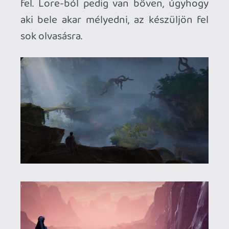
rendesen megizzasztotta a nem éppen
mai gépemet (i5 3470, 1050ti). Ez épp a
minimum konfig fölött van, és előfordult,
hogy az fps 25 körülre esett vissza, de
olyan fura helyzetek is, amikor a játéknak
nagyon hosszú időbe telt betölteni egy
helyszínt. Volt, hogy több mint egy percig
álltam a semmi közepén várva, hogy
megjelenjenek körülöttem az épületek,
tárgyak és karakterek. Mindez SSD-ről.
Ilyesmik szerencsére ritkán fordultak elő,
és ezeket leszámítva teljesen játszható
és élvezhető volt, és nagyon szép, még
Low-on is.