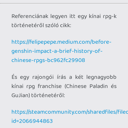
2026.06.25.
Necroman Mk2
LUFTRAUSERS
BACKLOG
2026.06.12.
Necroman Mk2
HORSES
BACKLOG
2026.05.20.
20
Bountyy
YAKUZA 7 MIÉRT NEM JÁTSZOL VELE?
2026.05.11.
Necroman Mk2