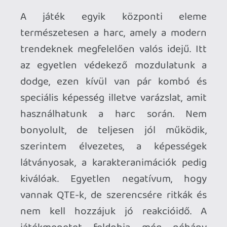
A játék néhány kisebb technikai
problémát leszámítva szerintem kiváló
lett, megállja a helyét a nagyobb nevek
közt is. Ugyan nem árt hozzá egy
erősebb gép, de akit érdekel egy
emlékezetes kaland egy kínai mitológia
által inspirált fantasy világban, és nem
zavarja a linearitás és a sok átvezető,