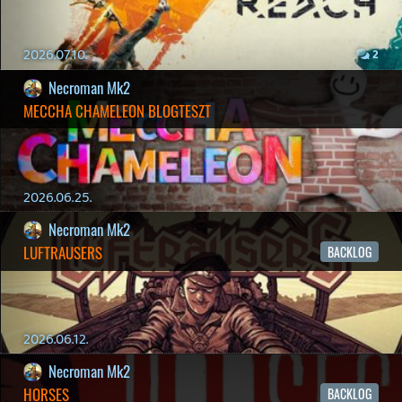
Hírek
|
Cikkek
|
Podcastok
|
Blogok
|
Gaming Fórum
|
Offtopic Fórum
RSS
|
Blog RSS
|
Podcast RSS
|
Instagram
|
Youtube
|
Facebook
|
Twitter
|
Patreon