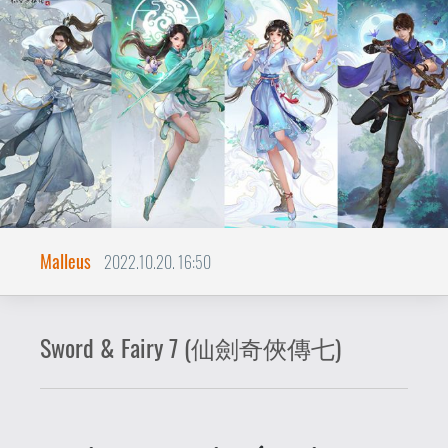
Sword & Fairy 7 (仙劍奇俠傳七)
A Chinese Paladin néven indult
franchise legújabb része már
elhagyja a régi nevet, és a régi
játékmenetet is. A tavaly ősszel
megjelent rész jelenleg a
legújabb és technológiailag
legmodernebb kínai RPG, de
vajon a legjobb is?
A "Kard és a Tündér Legendája", vagy más
néven a Chinese Paladin franchise a 90-
es években indult, és számos folytatást