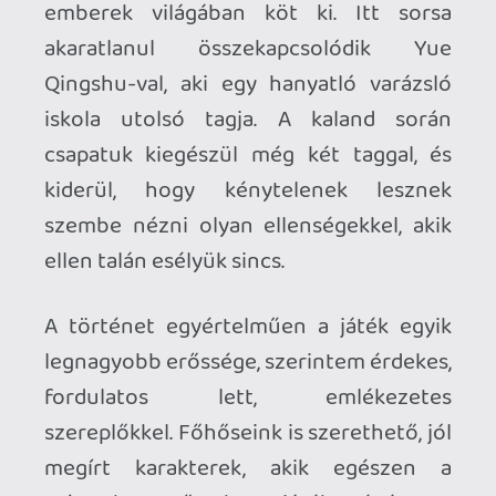
Utunk során számos helyszínen
megfordulunk. Változatosságra nem
lehet panasz, a kínai városkákon