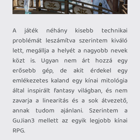
Necroman Mk2
QUAKE CHAMPIONS
FREEPLAY
6 napja
2
Necroman Mk2
WRATH OF THE GODS
FREEPLAY
2026.07.22.
1
p34c3
REACH
TESZT
2026.07.10.
2
Necroman Mk2
MECCHA CHAMELEON BLOGTESZT