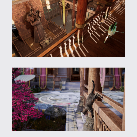
számos dallam a játékon kívül is a
fejemben járt. A szinkronra sem lehet
panasz, ez már az előző részben is kiváló
volt. Az angol feliratok jobbak, mint az
előző részben, bár itt sem tökéletesek.
Korábban sok kritikát olvastam ezzel
kapcsolatban, de pont mielőtt elkezdtem
játszani jött egy patch, amiben azt írták
javítottak a fordításon. Szerintem nem
lett rossz, ugyan vannak benne
stilisztikai hibák, elgépelések vagy fura
mondatszerkezetek, de összességében
érthető minden.