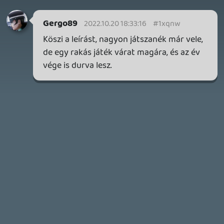
2026.04.04.
4
p34c3
ÁPRILISI VÍÁRADAT
2026.04.03.
4
Necroman Mk2
MY FRIEND PEPPA PIG
BACKLOG
2026.03.29.
2
liquid
MINDEN IDŐK LEGJOBB INTRÓI #2
2026.03.27.
1
liquid
MINDEN IDŐK LEGJOBB INTRÓI #1