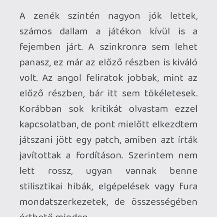
Ahhoz, hogy te is hozzászólj, be kell
jelentkezned!
Gergo89
2022.10.20 18:33:16
#1xqnw
Köszi a leírást, nagyon játszanék már vele,
de egy rakás játék várat magára, és az év
vége is durva lesz.