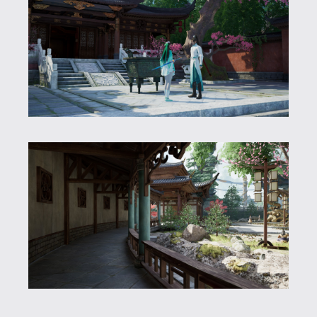
kell szembe néznünk, ami veszélybe
sodorhatja az egész világ rendjét. Egyik
főszereplőnk egy istenség, Xiu Wu, aki
alászáll a démonok világába, hogy elfogja
a ’Mennyei Boszorkány’ néven ismert
démont, ám küldetése kudarcot vall és az
emberek világában köt ki. Itt sorsa
akaratlanul összekapcsolódik Yue
Qingshu-val, aki egy hanyatló varázsló
iskola utolsó tagja. A kaland során
csapatuk kiegészül még két taggal, és
kiderül, hogy kénytelenek lesznek
szembe nézni olyan ellenségekkel, akik
ellen talán esélyük sincs.
A történet egyértelműen a játék egyik
legnagyobb erőssége, szerintem érdekes,
fordulatos lett, emlékezetes
szereplőkkel. Főhőseink is szerethető, jól