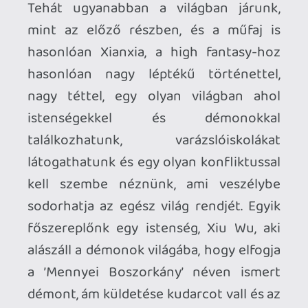
megírt karakterek, akik egészen a
szívemhez nőttek a játék végére. A
történetmesélés főleg átvezetőkkel és
dialógusokkal történik, amikből a többi
kínai rpg-hez hasonlóan itt is rengeteg
van. Ez engem nem zavar, de azért jó
néven vettem, hogy ezek közben is lehet
pause-olni. A sztori nem egyszerű, de a
sok név és esemény között segít
eligazodni a játékbeli napló és
enciklopédia. Ez utóbbi helyet ad lore-ral
kapcsolatos bejegyzéseknek is,
amelyeket a végigjátszás során
könyveket felkutatva vagy
melléküldetéseket megcsinálva oldunk
fel. Lore-ból pedig van bőven, úgyhogy
aki bele akar mélyedni, az készüljön fel
sok olvasásra.