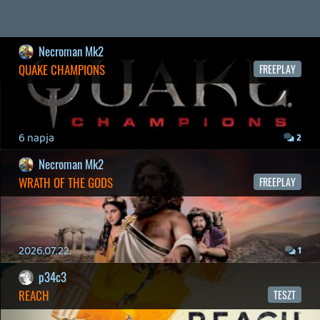
19 éve videójáték minden nap! Copyright 365 Media Kft
Impresszum
|
Hirdetési ajánlatunk
|
Felhasználási feltételek
|
Adatvédelmi elveink
|
Sütik