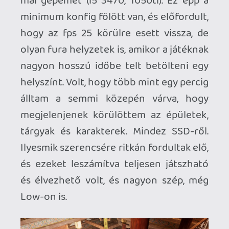
fősztorin kívüli helyekre elnézni.
A zenék szintén nagyon jók lettek,