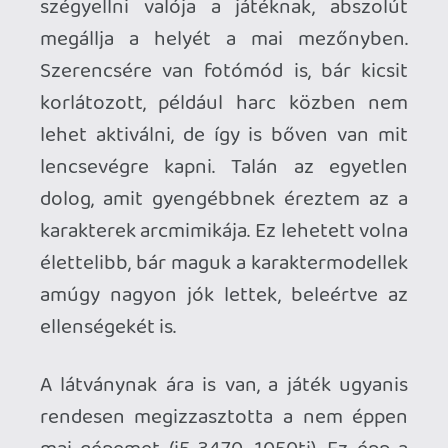
használhatunk a harc során. Nem
bonyolult, de teljesen jól működik,
szerintem élvezetes, a képességek
látványosak, a karakteranimációk pedig
kiválóak. Egyetlen negatívum, hogy
vannak QTE-k, de szerencsére ritkák és
nem kell hozzájuk jó reakcióidő. A
játékmenetet feldobja még néhány
puzzle és lopakodós rész, illetve vannak
egyéb tennivalók is a játék világában,
például egy gyűjtögetős kártyajáték,
platformer kihívások, valamint lehet
főzni is, amivel javíthatjuk csapatunk
harci képességeit. Megjegyzem, a grafika
itt is hozza a formáját, az ételek ugyanis
nagyon étvágygerjesztően néznek ki. :)
Bár szabadon utazhatunk a helyszínek
között, a játék lineáris, és csak a
mellékküldetések miatt lehet érdemes a