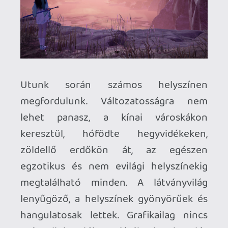
A játék egyik központi eleme
természetesen a harc, amely a modern
trendeknek megfelelően valós idejű. Itt
az egyetlen védekező mozdulatunk a
dodge, ezen kívül van pár kombó és
speciális képesség illetve varázslat, amit