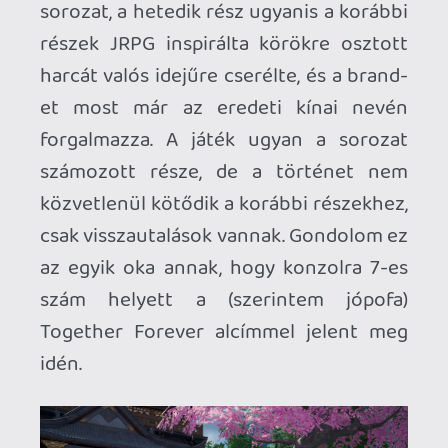
Tehát ugyanabban a világban járunk,
mint az előző részben, és a műfaj is
hasonlóan Xianxia, a high fantasy-hoz
hasonlóan nagy léptékű történettel,
nagy téttel, egy olyan világban ahol
istenségekkel és démonokkal
találkozhatunk, varázslóiskolákat
látogathatunk és egy olyan konfliktussal