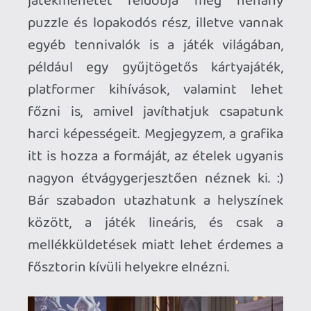
annak tudom ajánlani. Szerintem a
GuJian3 mellett az egyik legjobb kínai
RPG.
Referenciának legyen itt egy kínai rpg-k
történetéről szóló cikk:
https://felipepepe.medium.com/before-
genshin-impact-a-brief-history-of-
chinese-rpgs-bc962fc29908
És egy rajongói írás a két legnagyobb
kínai rpg franchise (Chinese Paladin és
GuJian) történetéről:
https://steamcommunity.com/sharedfiles/filedetails/?
id=2066944863