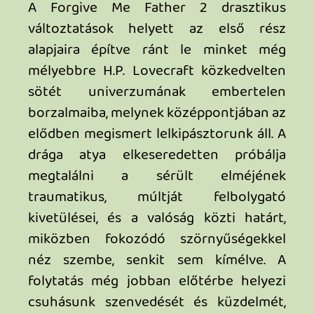
tennie a Byte Barrel csapatának, a
környezettől kezdve az ellenfelekig, és az
olykor zúzós, máskor sejtelmes zenei
aláfestés is sokat dob az élményen. A bő
két tucat pályát felvonultató Forgive Me
Father 2 minden tekintetben hozza a
régi idők lövöldéinek hangulatát
lovecrafti tálalásban, legyen szó a
pályatervekről vagy épp a játékmenetről
– akárcsak elődje. A kezdetben talán kissé
sablonosnak tűnő kés-revolver
repertoárunk fokozatosan bővül ki egyre
pusztítóbb és okkultabb masinériákkal,
amikkel igazi bűnös élvezet ritkítani a
nem éppen barátságos rabruhás
agymosottakat, szektásokat és groteszk
lényeket, no meg pontot tenni a
főellenfelek rémuralmának végére. Ha ez
nem lenne elég, a golyórengeteg mellett
őrületes képességeket is a segítségünkre