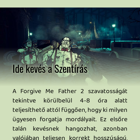
Vér nélkül nincs megváltás
Akinek az eredeti Forgive Me Father
elnyerte a tetszését, az nyugodt szívvel
csapjon le vény nélkül is a folytatásra,
akárcsak a régi idők lövöldéinek
szerelmesei, no meg nem utolsó sorban a
lovecrafti világ rajongói.
A Forgive Me Father 2 remekül viszi
tovább a már ismerős alapokat, amiket
kellő gonddal tökéletesít tovább anélkül,
hogy elveszítené kialakított identitását.
Nem reformálja meg a műfajt, nem lép
teljesen új szintre folytatásként, viszont
kellemesen komor szórakozást kínál, és