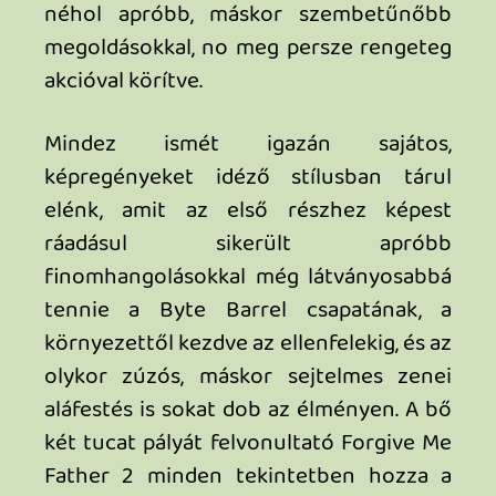
hívhatunk a mészárlásban.
Ide kevés a Szentírás
A Forgive Me Father 2 szavatosságát
tekintve körülbelül 4-8 óra alatt
teljesíthető attól függően, hogy ki milyen
ügyesen forgatja mordályait. Ez elsőre
talán kevésnek hangozhat, azonban
valójában teljesen korrekt hosszúságú,
nincs fölöslegesen elnyújtva, ráadásul
abszolút tartalmas és változatos is
cserébe minden téren. Arról nem is