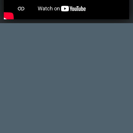
MEGJELENÉSI DÁTUMOK NAPJA – EZ TÖRTÉNT SZERDÁN
Benne: Isle of Reveries, Beaten Path, Moonlighter 2: The
Endless Vault, Fallen Tear: The Ascension.
1 órája
2
CORSAIR CLIPPER PRO MINI 60 - KICSI, DE ERŐS
TESZT
8 órája
1
FIRE EMBLEM: FORTUNE'S WEAVE DIRECT, MAFIA: THE OLD
COUNTRY DLC – EZ TÖRTÉNT KEDDEN
Továbbá: Crimson Moon, The Walking Dead: Streets of
Survival, Endless Legend II.
1 napja
4