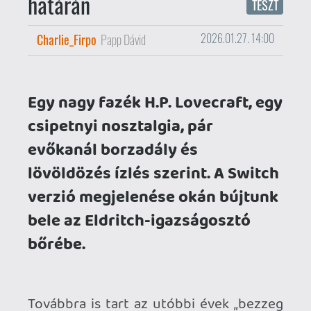
bele az Eldritch-igazságosztó
bőrébe.
Továbbra is tart az utóbbi évek „bezzeg
régen” őrülete, melynek részeként a film-
és zeneipar mellett játékfejlesztők is
előszeretettel porolnak le régi
klasszikusokat kicicomázva/
újragondolva, esetenként csak tessék-
lássék jelleggel minimális
változtatásokkal újra kiadva, vagy éppen
új alkotásokkal megragadva a múlt
esszenciáját, hangulatát. Utóbbi
szellemben érkezett meg 2022-ben a
Byte Barrel műve, a Forgive Me Father az
akkor még 1C Entertainment – de a
Tencent tulajdonába kerülése után már