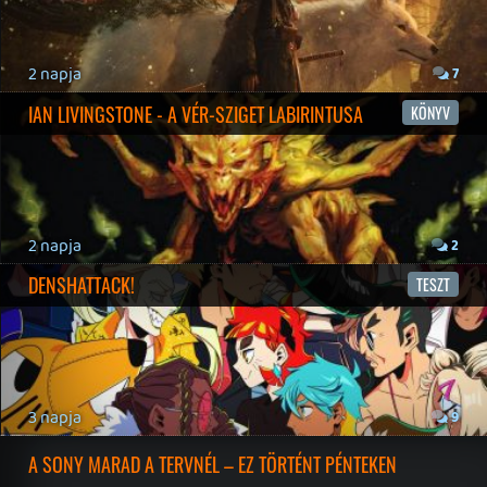
19 éve videójáték minden nap! Copyright 365 Media Kft
Impresszum
|
Hirdetési ajánlatunk
|
Felhasználási feltételek
|
Adatvédelmi elveink
|
Sütik
Hírek
|
Cikkek
|
Podcastok
|
Blogok
|
Gaming Fórum
|
Offtopic Fórum