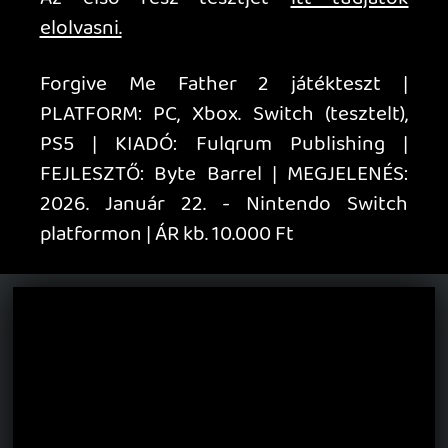
Steamen egy jó ideje könyvtáramban. Le
kellene töltenem. Teszt alapján egy-két
délutános móka. Ilyen filler játék. Kellene
több idő bakker.