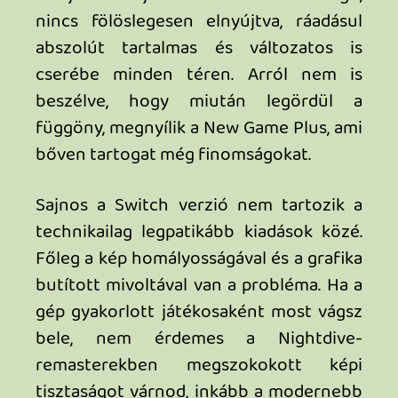
valljuk be, kell ennél több?
Az első rész tesztjét
itt tudjátok
elolvasni.
Forgive Me Father 2 játékteszt |
PLATFORM: PC, Xbox. Switch (tesztelt),
PS5 | KIADÓ: Fulqrum Publishing |
FEJLESZTŐ: Byte Barrel | MEGJELENÉS:
2026. Január 22. - Nintendo Switch
platformon | ÁR kb. 10.000 Ft