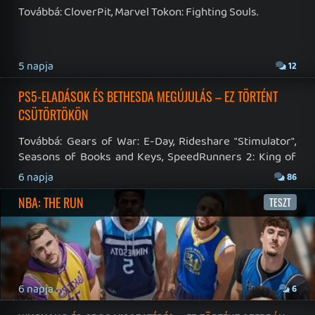
RSS
|
Blog RSS
|
Podcast RSS
|
Instagram
|
Youtube
|
Facebook
|
Twitter
|
Patreon