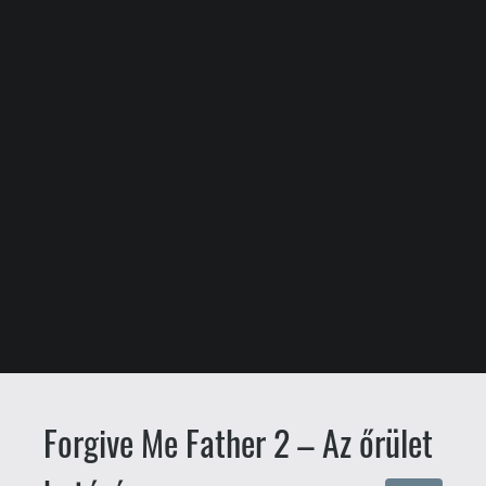
Forgive Me Father 2 – Az őrület
határán
TESZT
Charlie_Firpo
Papp Dávid
2026.01.27. 14:00
Egy nagy fazék H.P. Lovecraft, egy
csipetnyi nosztalgia, pár
evőkanál borzadály és
lövöldözés ízlés szerint. A Switch
verzió megjelenése okán bújtunk