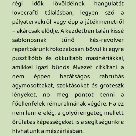
beszélve, hogy miután legördül a
függöny, megnyílik a New Game Plus, ami
bőven tartogat még finomságokat.
Sajnos a Switch verzió nem tartozik a
technikailag legpatikább kiadások közé.
Főleg a kép homályosságával és a grafika
butított mivoltával van a probléma. Ha a
gép gyakorlott játékosaként most vágsz
bele, nem érdemes a Nightdive-
remasterekben megszokokott képi
tisztaságot várnod, inkább a modernebb
címek butításait fogod látni a Switch-
portnál, mindenesetre játszható és
élvezhető formában. Várjuk a Switch 2
patchet a programhoz, addig is...