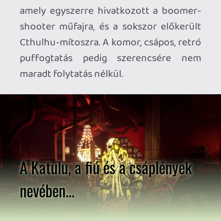
sötét univerzumának embertelen
borzalmaiba, melynek középpontjában az
elődben megismert lelkipásztorunk áll. A
drága atya elkeseredetten próbálja
megtalálni a sérült elméjének
traumatikus, múltját felbolygató
kivetülései, és a valóság közti határt,
miközben fokozódó szörnyűségekkel
néz szembe, senkit sem kímélve. A
folytatás még jobban előtérbe helyezi
csuhásunk szenvedését és küzdelmét,
néhol apróbb, máskor szembetűnőbb
megoldásokkal, no meg persze rengeteg
akcióval körítve.
Mindez ismét igazán sajátos,
képregényeket idéző stílusban tárul
elénk, amit az első részhez képest
ráadásul sikerült apróbb
finomhangolásokkal még látványosabbá