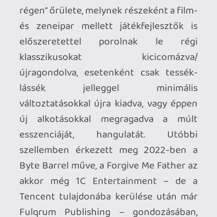
Fulqrum Publishing – gondozásában,
amely egyszerre hivatkozott a boomer-
shooter műfajra, és a sokszor előkerült
Cthulhu-mítoszra. A komor, csápos, retró
puffogtatás pedig szerencsére nem
maradt folytatás nélkül.
A Katulu, a fiú és a csáplények
nevében...
A Forgive Me Father 2 drasztikus
változtatások helyett az első rész
alapjaira építve ránt le minket még
mélyebbre H.P. Lovecraft közkedvelten