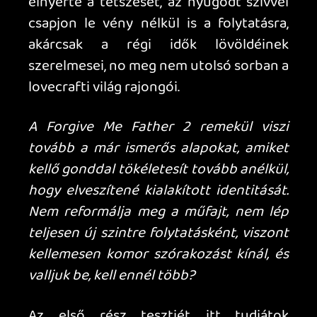
Ahhoz, hogy te is hozzászólj, be kell
jelentkezned!
Necroman Mk2
2026.01.28 12:52:01
#20rqt
A boomer shooter jelző olvastán egy
pixeles játékra gondoltam, de meglepett,
hogy ennek rendesen megrajzolt grafikája
van.
A trailer végén az "ez nem bug, hanem
feature" poén tetszett 😃
soliduss
2026.01.28 10:04:47
#20rq5
switch2-re majd feldobom... pár 1000
megér.
Dude
2026.01.27 14:49:27
Dude
2026.01.27 14:49:27
#20rns