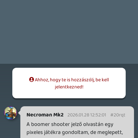
GAME PASS: AUGUSZTUS ELSŐ HETEI
A Beast of Reincarnation premier árnyékában ezúttal
inkább a Premium előfizetők könyvtára növekedik majd
a következő néhány napban.
1 napja
7
HETI MEGJELENÉSEK | 2026 #32
PREMIER
2 napja
7
IAN LIVINGSTONE - A VÉR-SZIGET LABIRINTUSA
KÖNYV
2 napja
2
DENSHATTACK!
TESZT