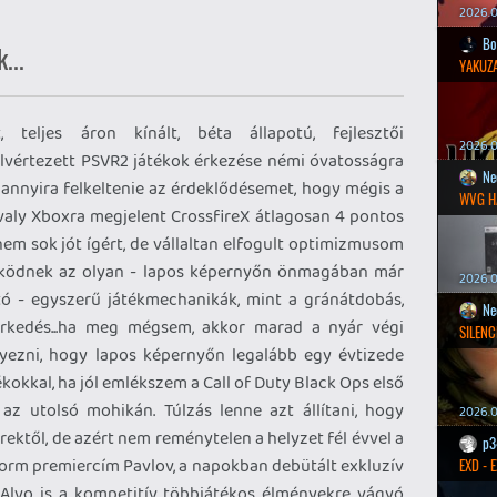
2026.0
Bo
...
YAKUZA
 teljes áron kínált, béta állapotú, fejlesztői
2026.05
elvértezett PSVR2 játékok érkezése némi óvatosságra
Ne
ült annyira felkeltenie az érdeklődésemet, hogy mégis a
WVG H
avaly Xboxra megjelent CrossfireX átlagosan 4 pontos
em sok jót ígért, de vállaltan elfogult optimizmusom
űködnek az olyan - lapos képernyőn önmagában már
2026.0
ó - egyszerű játékmechanikák, mint a gránátdobás,
Ne
erkedés...ha meg mégsem, akkor marad a nyár végi
SILENC
yezni, hogy lapos képernyőn legalább egy évtizede
kokkal, ha jól emlékszem a Call of Duty Black Ops első
az utolsó mohikán. Túlzás lenne azt állítani, hogy
2026.0
rektől, de azért nem reménytelen a helyzet fél évvel a
p3
form premiercím Pavlov, a napokban debütált exkluzív
EXD - 
 Alvo is a kompetitív többjátékos élményekre vágyó