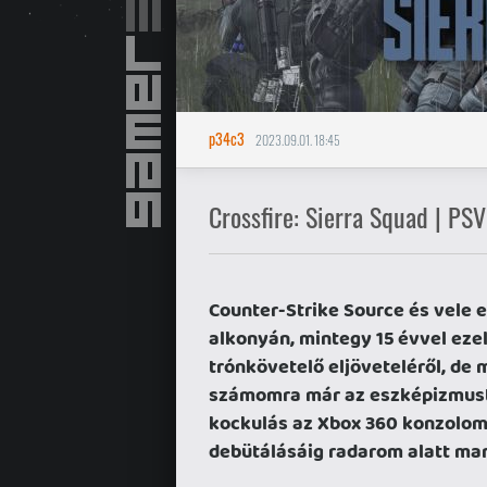
p34c3
2023.09.01. 18:45
Crossfire: Sierra Squad | PS
Counter-Strike Source és vele 
alkonyán, mintegy 15 évvel ezel
trónkövetelő eljöveteléről, de m
számomra már az eszképizmust j
kockulás az Xbox 360 konzolomo
debütálásáig radarom alatt mar