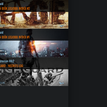
quid
 IDŐK LEGJOBB INTRÓI #2
3.27.
1
quid
 IDŐK LEGJOBB INTRÓI #1
3.15.
1
croman Mk2
UARD - NECRO'S LOG
3.13.
4