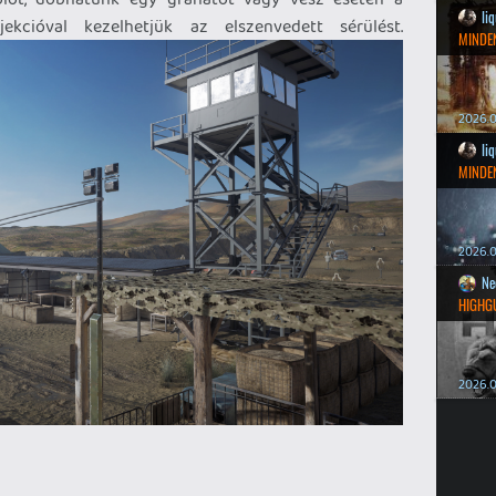
li
njekcióval kezelhetjük az elszenvedett sérülést.
MINDEN
2026.0
li
MINDEN
2026.0
Ne
HIGHG
2026.0