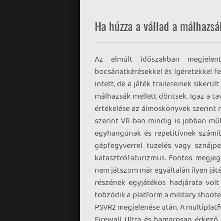
Ha húzza a vállad a málhazsák
Az elmúlt időszakban megjelent,
bocsánatkérésekkel és ígéretekkel f
intett, de a játék trailereinek siker
málhazsák mellett döntsek. Igaz a t
értékelése az álmoskönyvek szerint n
szerint VR-ban mindig is jobban m
egyhangúnak és repetitívnek számít
gépfegyverrel tüzelés vagy sznájp
katasztrófaturizmus. Fontos megjeg
nem játszom már egyáltalán ilyen játé
részének egyjátékos hadjárata volt 
tobzódik a platform a military shoote
PSVR2 megjelenése után. A multiplat
Firewall Ultra és hamarosan érkező