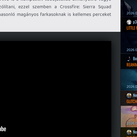
lítani, ezzel szemben a Crossfire: Sierra Squad
2026.0
asonló magányos farkasoknak is kellemes perceket
p3
LITTLE
2026.0
Bo
REANIM
2026.0
Ne
GLITCH
2026.0
Ne