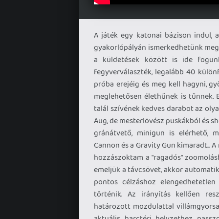
A játék egy katonai bázison indul,
gyakorlópályán ismerkedhetünk meg az
a küldetések között is ide fogunk
fegyverválaszték, legalább 40 külö
próba erejéig és meg kell hagyni, g
meglehetősen élethűnek is tűnnek. 
talál szívének kedves darabot az oly
Aug, de mesterlövész puskákból és sho
gránátvető, minigun is elérhető, 
Cannon és a Gravity Gun kimaradt... A
hozzászoktam a "ragadós" zoomolásh
emeljük a távcsövet, akkor automatiku
pontos célzáshoz elengedhetetlen 
történik. Az irányítás kellően r
határozott mozdulattal villámgyorsa
aktuális harctéri helyzethez pass