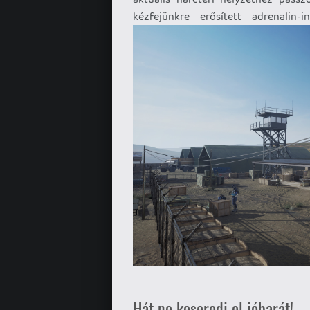
kézfejünkre erősített adrenalin-i
Hát ne keseredj el jóbarát!