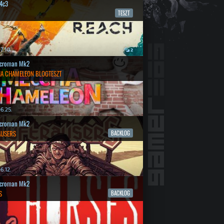
4c3
TESZT
7.10.
2
croman Mk2
A CHAMELEON BLOGTESZT
6.25.
croman Mk2
AUSERS
BACKLOG
6.12.
croman Mk2
S
BACKLOG