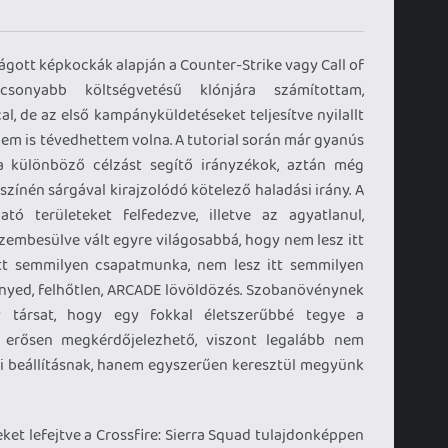
ágott képkockák alapján a Counter-Strike vagy Call of
csonyabb költségvetésű klónjára számítottam,
l, de az első kampányküldetéseket teljesítve nyilallt
em is tévedhettem volna. A tutorial során már gyanús
a különböző célzást segítő irányzékok, aztán még
zínén sárgával kirajzolódó kötelező haladási irány. A
tó területeket felfedezve, illetve az agyatlanul,
zembesülve vált egyre világosabbá, hogy nem lesz itt
tt semmilyen csapatmunka, nem lesz itt semmilyen
nnyed, felhőtlen, ARCADE lövöldözés. Szobanövénynek
társat, hogy egy fokkal életszerűbbé tegye a
a erősen megkérdőjelezhető, viszont legalább nem
ztői beállításnak, hanem egyszerűen keresztül megyünk
et lefejtve a Crossfire: Sierra Squad tulajdonképpen