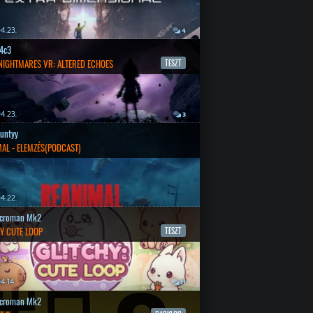
4.23.
4
4c3
 NIGHTMARES VR: ALTERED ECHOES
TESZT
4.23.
3
untyy
AL - ELEMZÉS(PODCAST)
4.22.
croman Mk2
Y CUTE LOOP
TESZT
4.14.
11
croman Mk2