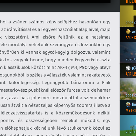
THE EXI
 ahol a zsáner számos képviselőjéhez hasonlóan egy
2026.0
 irányítással és a fegyverhasználat alapjaival, majd
ax
 visszatérni. Ami elsőre feltűnik az a hatalmas
AACE 
nféle mordályt vehetünk szemügyre és kezünkbe egy
yönyörűen ki vannak egytől-egyig dolgozva, valamint
Biztos vagyok benne, hogy minden fegyverfetisiszta
2026.0
an klasszikusok között mint AK-47, M4, P90 vagy Steyr
p3
ÁPRILI
tgunokból is széles a választék, valamint rakátavető,
mint különlegesség. Legnagyobb bánatomra a Flak
 mesterlövész puskáknál először furcsa volt, de hamar
2026.0
oz, azaz ha a jól ismert mozdulattal a szemünkhöz
Ne
san átvált a nézet teljes képernyős zoomra, illetve a
MY FRI
lélegzetvisszatartás is a közreműködésünk nélkül
eszponzív és összességében remekül működik, egy
n előkaphatjuk két nálunk lévő stukkerünk közül az
2026.0
zolót, dobhatunk egy gránátot vagy vész esetén a