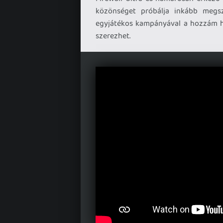
közönséget próbálja inkább megszó
egyjátékos kampányával a hozzám h
szerezhet.