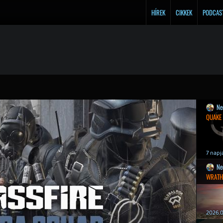
HÍREK
CIKKEK
PODCAS
Ne
QUAKE
7 napj
Ne
WRATH
2026.0