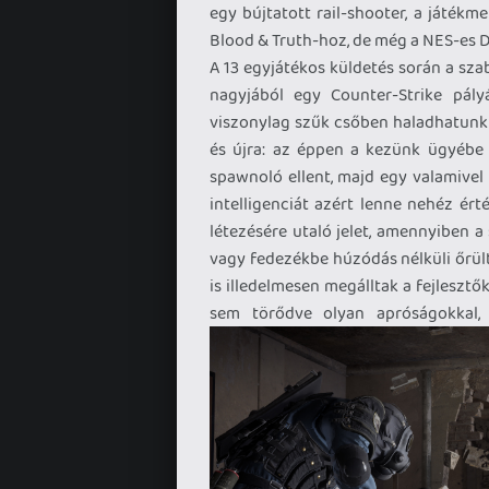
egy bújtatott rail-shooter, a játékm
Blood & Truth-hoz, de még a NES-es Du
A 13 egyjátékos küldetés során a sza
nagyjából egy Counter-Strike pály
viszonylag szűk csőben haladhatunk 
és újra: az éppen a kezünk ügyébe 
spawnoló ellent, majd egy valamivel
intelligenciát azért lenne nehéz ér
létezésére utaló jelet, amennyiben 
vagy fedezékbe húzódás nélküli őrült
is illedelmesen megálltak a fejlesztő
sem törődve olyan apróságokkal, h