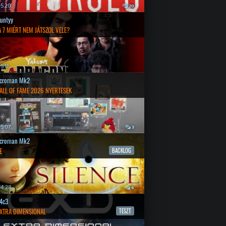
5.20.
20
untyy
 7 MIÉRT NEM JÁTSZOL VELE?
.11.
croman Mk2
ALL OF FAME 2026 NYERTESEK
5.07.
3
croman Mk2
E
BACKLOG
4.28.
6
4c3
EXTRA DIMENSIONAL
TESZT