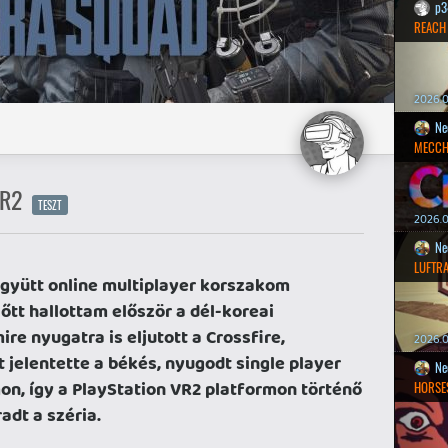
p3
REACH
2026.0
Ne
MECCH
VR2
TESZT
2026.0
Ne
LUFTR
együtt online multiplayer korszakom
őtt hallottam először a dél-koreai
ire nyugatra is eljutott a Crossfire,
2026.0
elentette a békés, nyugodt single player
Ne
n, így a PlayStation VR2 platformon történő
HORSE
adt a széria.