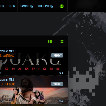
TOK
BLOG
GAMING
OFFTOPIC
croman Mk2
 CHAMPIONS
FREEPLAY
a
2
croman Mk2
 OF THE GODS
FREEPLAY
7.22.
1