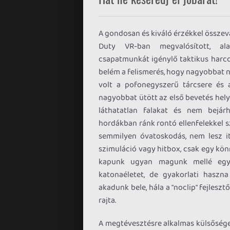
A gondosan és kiváló érzékkel összev
Duty VR-ban megvalósított, ala
csapatmunkát igénylő taktikus harcca
belém a felismerés, hogy nagyobbat n
volt a pofonegyszerű tárcsere és 
nagyobbat ütött az első bevetés helys
láthatatlan falakat és nem bejárha
hordákban ránk rontó ellenfelekkel s
semmilyen óvatoskodás, nem lesz i
szimuláció vagy hitbox, csak egy kö
kapunk ugyan magunk mellé egy 
katonaéletet, de gyakorlati haszn
akadunk bele, hála a "noclip" fejles
rajta.
A megtévesztésre alkalmas külsőségek