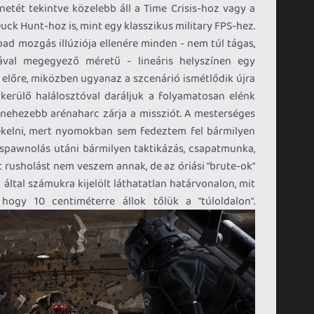
enetét tekintve közelebb áll a Time Crisis-hoz vagy a
ck Hunt-hoz is, mint egy klasszikus military FPS-hez.
bad mozgás illúziója ellenére minden - nem túl tágas,
ával megegyező méretű - lineáris helyszínen egy
előre, miközben ugyanaz a szcenárió ismétlődik újra
kerülő halálosztóval daráljuk a folyamatosan elénk
 nehezebb arénaharc zárja a missziót. A mesterséges
tékelni, mert nyomokban sem fedeztem fel bármilyen
a spawnolás utáni bármilyen taktikázás, csapatmunka,
 rusholást nem veszem annak, de az óriási "brute-ok"
k által számukra kijelölt láthatatlan határvonalon, mit
ogy 10 centiméterre állok tőlük a "túloldalon".