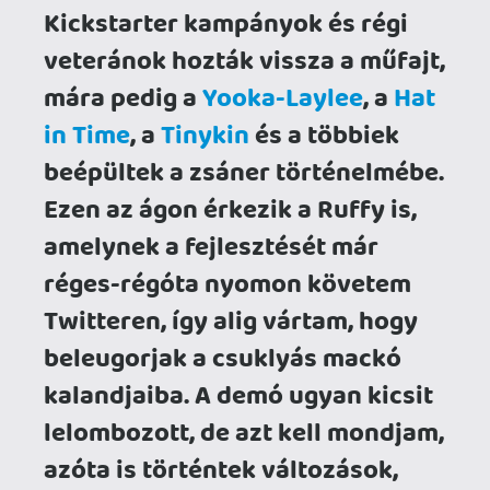
azóta is történtek változások,
természetesen a pozitív irányba,
így a Ruffy végül beváltotta a
hozzá fűzött reményeimet, még
ha kicsit másképpen is, mint azt
eredetileg elképzeltem.
A Ruffy and the Riverside mesefilmesen
bohókás alapsztorira épít, körülbelül úgy,