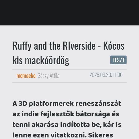
A 3D platformerek reneszánszát
az indie fejlesztők bátorsága és
tenni akarása indította be, kár is
lenne ezen vitatkozni. Sikeres
Kickstarter kampányok és régi
veteránok hozták vissza a műfajt,
mára pedig a
Yooka-Laylee
, a
Hat
in Time
, a
Tinykin
és a többiek
beépültek a zsáner történelmébe.
Ezen az ágon érkezik a Ruffy is,
amelynek a fejlesztését már
réges-régóta nyomon követem
Twitteren, így alig vártam, hogy
beleugorjak a csuklyás mackó
kalandjaiba. A demó ugyan kicsit
lelombozott, de azt kell mondjam,