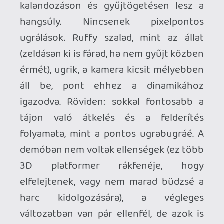
Viszont a „kaotikus-jó” hozzáállás sajnos
a klasszikus gameplay építkezést és az
élmény egészét is egy kicsit csorbítja.
Például a fő narratíva nem jól bontakozik,
és sok a felesleges futkorászás az egyes
Riverside-i szakaszok között. A gameplay
is hamar megmutatja foga fehérjét, mert
a puzzle feladványok javát és a swap
mechanika mögötti gondolkodásmódot
1-2 óra alatt kiismered, igaz, lesznek
elakadós pontok is, ahol a logika pár