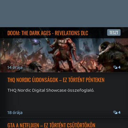
19 éve videójáték minden nap! Copyright 365 Media Kft
Impresszum
|
Hirdetési ajánlatunk
|