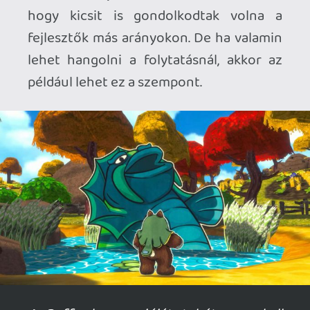
Ahhoz, hogy te is hozzászólj, be kell
jelentkezned!
bandee23
2025.07.01 01:10:33
#2074c
Amikor elöször láttam az jutott eszembe,
hogy ilyen lenne ha a Paper Mariokból
csak a platformer részek maradnának.
Tetszik a cucc.
mcmacko
2025.06.30 15:06:38
#2073q
A játék maga full 3d! A 2,5D a motor miatt
volt annak idején (pl. nem lehetett szoba-
szoba alatt), nem a spriteok miatt.
Necroman Mk2
2025.06.30 14:38:11
Necroman Mk2
2025.06.30 14:38:11
#2073k
Normál esetben nem nagyon bírom a 2.5D