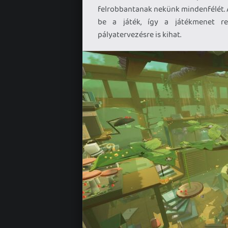
felrobbantanak nekünk mindenfélét. A
be a játék, így a játékmenet r
pályatervezésre is kihat.