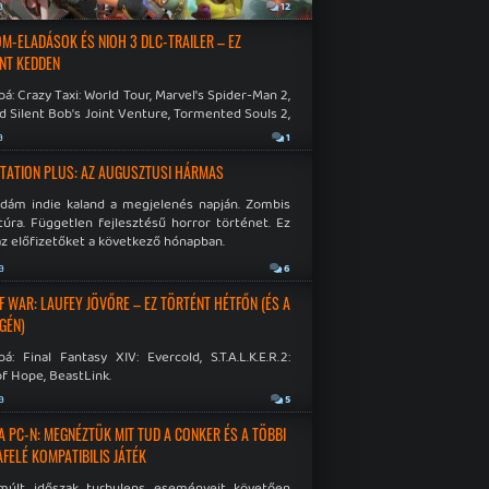
a
12
M-ELADÁSOK ÉS NIOH 3 DLC-TRAILER – EZ
NT KEDDEN
á: Crazy Taxi: World Tour, Marvel's Spider-Man 2,
d Silent Bob's Joint Venture, Tormented Souls 2,
e Room in Hell, Slain 2: The Beast Within.
a
1
TATION PLUS: AZ AUGUSZTUSI HÁRMAS
idám indie kaland a megjelenés napján. Zombis
túra. Független fejlesztésű horror történet. Ez
az előfizetőket a következő hónapban.
a
6
F WAR: LAUFEY JÖVŐRE – EZ TÖRTÉNT HÉTFŐN (ÉS A
GÉN)
á: Final Fantasy XIV: Evercold, S.T.A.L.K.E.R.2:
f Hope, BeastLink.
a
5
A PC-N: MEGNÉZTÜK MIT TUD A CONKER ÉS A TÖBBI
AFELÉ KOMPATIBILIS JÁTÉK
múlt időszak turbulens eseményeit követően