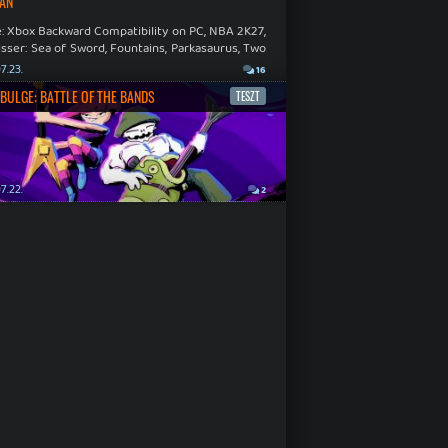
ÁN
: Xbox Backward Compatibility on PC, NBA 2K27,
sser: Sea of Sword, Fountains, Parkasaurus, Two
Hospital: Full Health Collection.
7.23.
16
BULGE: BATTLE OF THE BANDS
TESZT
7.22.
2