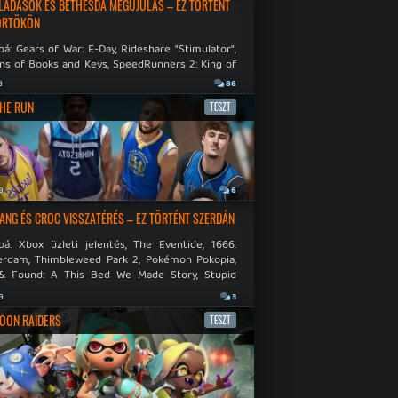
LADÁSOK ÉS BETHESDA MEGÚJULÁS – EZ TÖRTÉNT
ÖRTÖKÖN
á: Gears of War: E-Day, Rideshare "Stimulator",
ns of Books and Keys, SpeedRunners 2: King of
.
a
86
THE RUN
TESZT
a
6
NG ÉS CROC VISSZATÉRÉS – EZ TÖRTÉNT SZERDÁN
bá: Xbox üzleti jelentés, The Eventide, 1666:
rdam, Thimbleweed Park 2, Pokémon Pokopia,
& Found: A This Bed We Made Story, Stupid
 Dies.
a
3
OON RAIDERS
TESZT