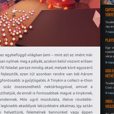
7 napj
CAPCO
TÖRTÉ
Tovább
Jay an
No Mor
7 napj
PLAYS
Egy v
túlélő
s, az egybefüggő világban (ami – mint azt az imént már
várja 
san nyílnak meg a pályák, azokon belül viszont erősen
8 napj
 fő feladat persze mindig akad, melyek köré egyszerű
GOD O
 fejlesztők, ezen túl azonban rendre van két-három
HÉTVÉ
gfontosabb: a gyűjtögetés. A Tinykin a collect-a-thon
Tovább
 száz összeszedhető nektárbogyóval, amivel a
Cost o
zthetjük, de ennél is fontosabbak maguk a tinykinek,
8 napj
ndennek. Milo ugró mozdulata, illetve rövidebb-
XBOX 
 legkisebb akadályok leküzdésére alkalmas, így aztán
VISSZ
ek helyettünk, felemelnek bennünket vagy éppen
Az el