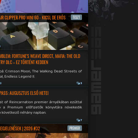
R CLIPPER PRO MINI 60 - KICSI, DE ERŐS
TESZT
a
EMBLEM: FORTUNE'S WEAVE DIRECT, MAFIA: THE OLD
RY DLC – EZ TÖRTÉNT KEDDEN
bá: Crimson Moon, The Walking Dead: Streets of
al, Endless Legend II.
ja
3
PASS: AUGUSZTUS ELSŐ HETEI
st of Reincarnation premier árnyékában ezúttal
b a Premium előfizetők könyvtára növekedik
a következő néhány napban.
a
7
MEGJELENÉSEK | 2026 #32
PREMIER