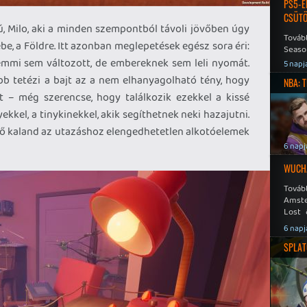
PS5-E
CSÜT
ú, Milo, aki a minden szempontból távoli jövőben úgy
Tovább
be, a Földre. Itt azonban meglepetések egész sora éri:
Seaso
Speed
emmi sem változott, de embereknek sem leli nyomát.
5 napj
ább tetézi a bajt az a nem elhanyagolható tény, hogy
NBA: 
 – még szerencse, hogy találkozik ezekkel a kissé
kkel, a tinykinekkel, akik segíthetnek neki hazajutni.
ő kaland az utazáshoz elengedhetetlen alkotóelemek
6 napj
WUCHA
Továb
Amste
Lost 
Never
6 napj
SPLAT