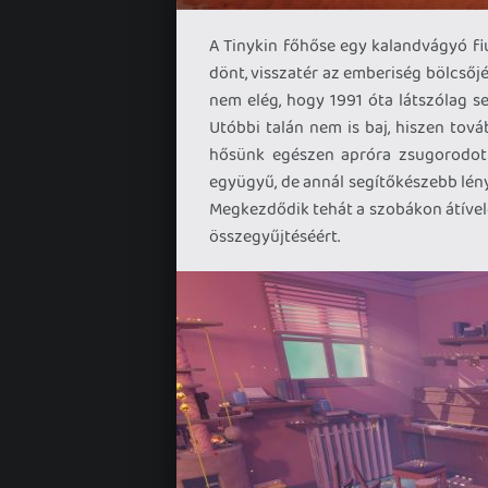
A Tinykin főhőse egy kalandvágyó fi
dönt, visszatér az emberiség bölcsőjé
nem elég, hogy 1991 óta látszólag s
Utóbbi talán nem is baj, hiszen tov
hősünk egészen apróra zsugorodott
együgyű, de annál segítőkészebb lénye
Megkezdődik tehát a szobákon átível
összegyűjtéséért.