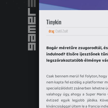
Tinykin
drag
Csető Zsolt
Bogár méretűre zsugorodtál, és
indulnod? Elsőre ijesztőnek tűn
legszórakoztatóbb élménye vár
Csak bennem merül fel folyton, hogy 
nem kapta fel ezidáig a platformer m
specializálódott zsánerben lehetne 
valahogy úgy, ahogy a Super Mario 
évtized egyik legjobb játéka. Köv
kíváncsisággal ültem le a francia indi