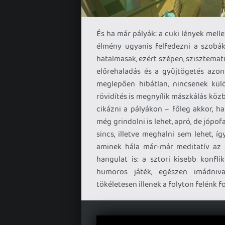
És ha már pályák: a cuki lények melle
élmény ugyanis felfedezni a szobák
hatalmasak, ezért szépen, szisztemat
előrehaladás és a gyűjtögetés azon
meglepően hibátlan, nincsenek kül
rövidítés is megnyílik mászkálás közb
cikázni a pályákon – főleg akkor, h
még grindolni is lehet, apró, de jópo
sincs, illetve meghalni sem lehet, í
aminek hála már-már meditatív az 
hangulat is: a sztori kisebb konfli
humoros játék, egészen imádnival
tökéletesen illenek a folyton felénk fo