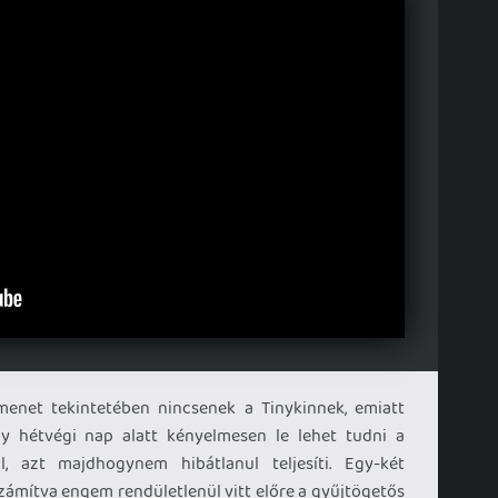
menet tekintetében nincsenek a Tinykinnek, emiatt
y hétvégi nap alatt kényelmesen le lehet tudni a
al, azt majdhogynem hibátlanul teljesíti. Egy-két
zámítva engem rendületlenül vitt előre a gyűjtögetős