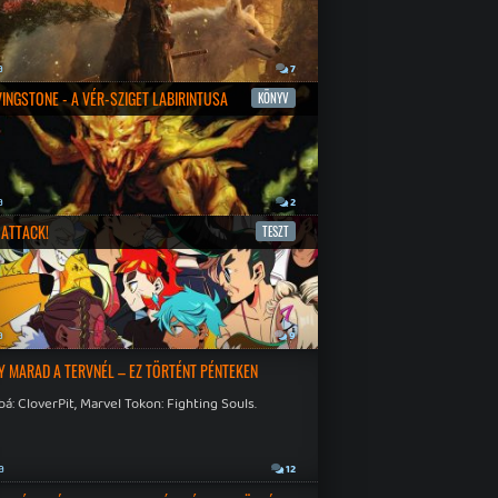
a
7
IVINGSTONE - A VÉR-SZIGET LABIRINTUSA
KÖNYV
a
2
ATTACK!
TESZT
a
9
Y MARAD A TERVNÉL – EZ TÖRTÉNT PÉNTEKEN
á: CloverPit, Marvel Tokon: Fighting Souls.
a
12