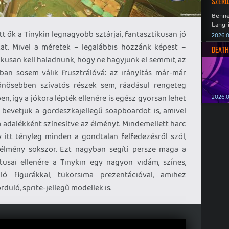
SZERD
Benne
Langri
tt ők a Tinykin legnagyobb sztárjai, fantasztikusan jó
Point 
2026.0
at. Mivel a méretek – legalábbis hozzánk képest –
DEATH
ikusan kell haladnunk, hogy ne hagyjunk el semmit, az
ban sosem válik frusztrálóvá: az irányítás már-már
önösebben szívatós részek sem, ráadásul rengeteg
en, így a jókora lépték ellenére is egész gyorsan lehet
2026.0
a bevetjük a gördeszkajellegű soapboardot is, amivel
fa adalékként színesítve az élményt. Mindemellett harc
gy itt tényleg minden a gondtalan felfedezésről szól,
élmény sokszor. Ezt nagyban segíti persze maga a
ktusai ellenére a Tinykin egy nagyon vidám, színes,
ó figurákkal, tükörsima prezentációval, amihez
rduló, sprite-jellegű modellek is.