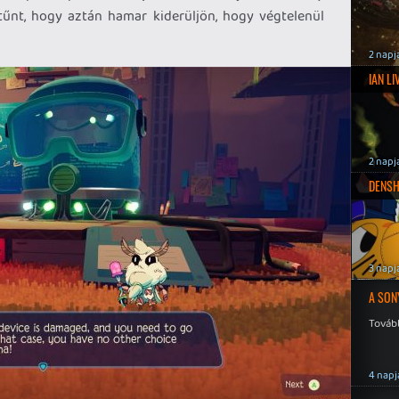
tűnt, hogy aztán hamar kiderüljön, hogy végtelenül
2 napj
IAN L
2 napj
DENSH
3 napj
A SON
Tovább
4 napj