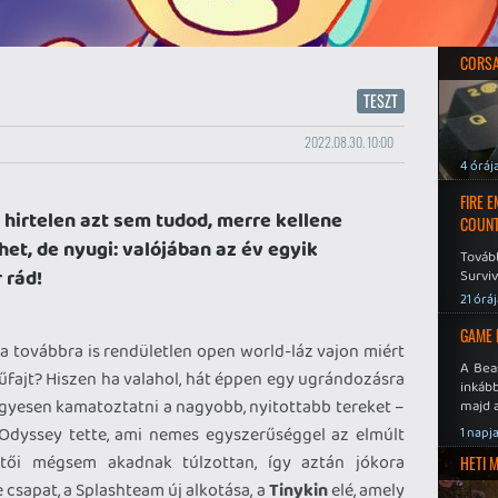
CORSAI
TESZT
2022.08.30. 10:00
4 óráj
FIRE 
 hirtelen azt sem tudod, merre kellene
COUNT
het, de nyugi: valójában az év egyik
Továb
 rád!
Surviv
21 órá
GAME 
a továbbra is rendületlen open world-láz vajon miért
A Bea
űfajt? Hiszen ha valahol, hát éppen egy ugrándozásra
inkáb
ügyesen kamatoztatni a nagyobb, nyitottabb tereket –
majd 
Odyssey tette, ami nemes egyszerűséggel az elmúlt
1 napj
etői mégsem akadnak túlzottan, így aztán jókora
HETI 
e csapat, a Splashteam új alkotása, a
Tinykin
elé, amely