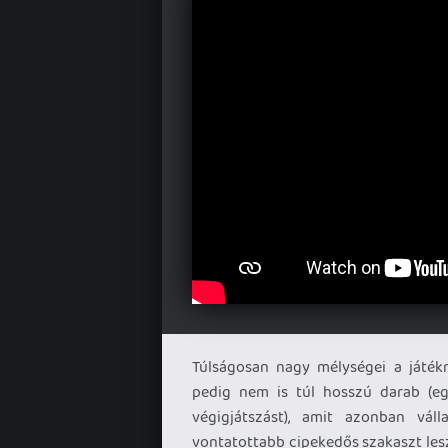
Túlságosan nagy mélységei a játék
pedig nem is túl hosszú darab (eg
végigjátszást), amit azonban váll
vontatottabb cipekedős szakaszt les