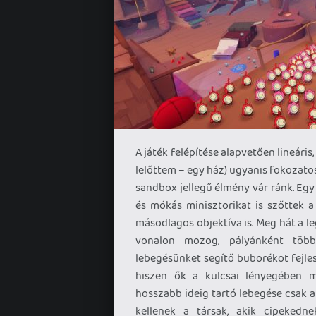
A játék felépítése alapvetően lineári
lelőttem – egy ház) ugyanis fokozato
sandbox jellegű élmény vár ránk. Egy
és mókás minisztorikat is szőttek a
másodlagos objektíva is. Meg hát a le
vonalon mozog, pályánként több
lebegésünket segítő buborékot fejles
hiszen ők a kulcsai lényegében mi
hosszabb ideig tartó lebegése csak a
kellenek a társak, akik cipekedn