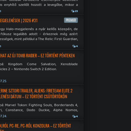
is enyhítő szellőt hozott a levegőbe, mikor a
oft bejelentette, hogy PC-re is kiterjesztik az
a
23
Original visszafelé kompatibilitást. Lássuk,
 jutottak...
MEGJELENÉSEK | 2026 #31
PREMIER
egy Halo-megjelenés a nyár kellős közepén, de
 fókusz legalább adott - érkeznek még azért
sségek, mint például a The Relic: First Guardian,
blade Chronicles 2 és a Dispatch új átiratai vagy
a
4
 a Mistfall Hunter
HAT AZ ÚJ TOMB RAIDER – EZ TÖRTÉNT PÉNTEKEN
bbá: Kingdom Come Salvation, Xenoblade
cles 2 – Nintendo Switch 2 Edition.
7.25.
INE SZTORI TRAILER, ALIENS: FIRETEAM ELITE 2
LENÉSI DÁTUM – EZ TÖRTÉNT CSÜTÖRTÖKÖN
á: Marvel Tokon: Fighting Souls, Borderlands 4,
ri, Constance, Dodo Duckie, Alpha Nomos,
as: Negative Frames.
7.24.
4
LRÓL PC-RE, PC-RŐL KONZOLRA – EZ TÖRTÉNT