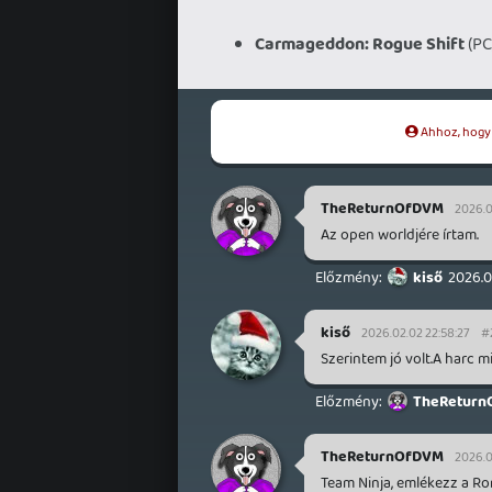
Carmageddon: Rogue Shift
(PC
Ahhoz, hogy t
TheReturnOfDVM
2026.0
Az open worldjére írtam.
kiső
2026.0
kiső
2026.02.02 22:58:27
#
Szerintem jó volt.A harc m
TheReturn
TheReturnOfDVM
2026.0
Team Ninja, emlékezz a Ron