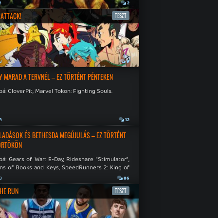
a
2
ATTACK!
TESZT
a
9
Y MARAD A TERVNÉL – EZ TÖRTÉNT PÉNTEKEN
á: CloverPit, Marvel Tokon: Fighting Souls.
a
12
LADÁSOK ÉS BETHESDA MEGÚJULÁS – EZ TÖRTÉNT
ÖRTÖKÖN
á: Gears of War: E-Day, Rideshare "Stimulator",
ns of Books and Keys, SpeedRunners 2: King of
.
a
86
THE RUN
TESZT