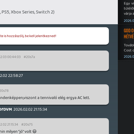
Egy v
túlélő
, PS5, Xbox Series, Switch 2)
várja 
2026.0
GOD O
e is hozzászólj, be kell jelentkezned!
HÉTVÉ
Tovább
Cost o
2026.0
2.03 00:44:03
#20s7a
2.02 22:58:27
20s78
indenképpen,viszont a tennivaló elég ergya AC lett.
OfDVM
2026.02.02 21:15:34
2.02 21:15:34
#20s75
in milyen "jó" volt 😃