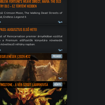
EMBLEM: FORTUNE'S WEAVE DIRECT, MAFIA: THE OLD
RY DLC – EZ TÖRTÉNT KEDDEN
bá: Crimson Moon, The Walking Dead: Streets of
al, Endless Legend II.
a
4
PASS: AUGUSZTUS ELSŐ HETEI
st of Reincarnation premier árnyékában ezúttal
b a Premium előfizetők könyvtára növekedik
a következő néhány napban.
a
7
MEGJELENÉSEK | 2026 #32
PREMIER
a
7
IVINGSTONE - A VÉR-SZIGET LABIRINTUSA
KÖNYV