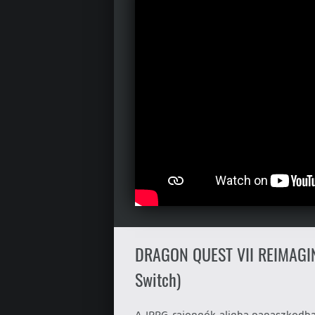
DRAGON QUEST VII REIMAGINE
Switch)
A JRPG-rajongók aligha panaszkodhatn