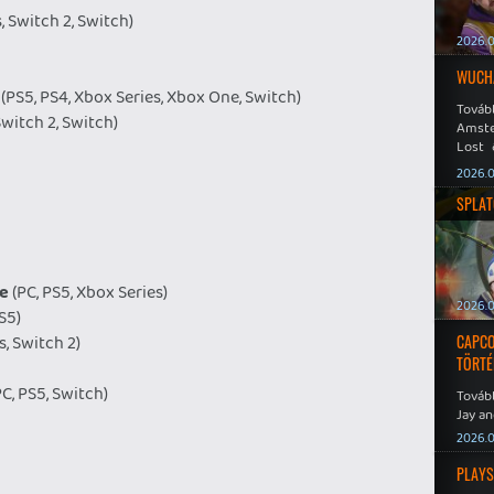
, Switch 2, Switch)
2026.0
WUCHA
(PS5, PS4, Xbox Series, Xbox One, Switch)
Továb
witch 2, Switch)
Amste
Lost 
Never
2026.0
SPLAT
ce
(PC, PS5, Xbox Series)
2026.0
S5)
s, Switch 2)
CAPCO
TÖRTÉ
C, PS5, Switch)
Tovább
Jay an
No Mor
2026.0
PLAYS