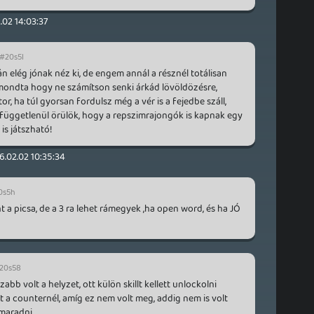
.02 14:03:37
#20s5l
n elég jónak néz ki, de engem annál a résznél totálisan
r mondta hogy ne számítson senki árkád lövöldözésre,
 ha túl gyorsan fordulsz még a vér is a fejedbe száll,
l függetlenül örülök, hogy a repszimrajongók is kapnak egy
is játszható!
6.02.02 10:35:34
0s5h
t a picsa, de a 3 ra lehet rámegyek ,ha open word, és ha JÓ
20s58
bb volt a helyzet, ott külön skillt kellett unlockolni
st a counternél, amíg ez nem volt meg, addig nem is volt
maradni.