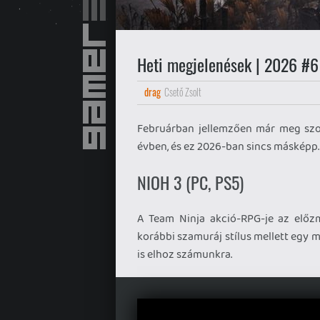
Heti megjelenések | 2026 #6
drag
Csető Zsolt
Februárban jellemzően már meg szok
évben, és ez 2026-ban sincs másképp.
NIOH 3 (PC, PS5)
A Team Ninja akció-RPG-je az előzm
korábbi szamuráj stílus mellett egy
is elhoz számunkra.