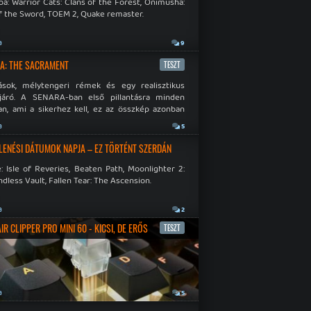
á: Warrior Cats: Clans of the Forest, Onimusha:
f the Sword, TOEM 2, Quake remaster.
a
9
A: THE SACRAMENT
TESZT
ások, mélytengeri rémek és egy realisztikus
járó. A SENARA-ban első pillantásra minden
n, ami a sikerhez kell, ez az összkép azonban
pós.
a
5
LENÉSI DÁTUMOK NAPJA – EZ TÖRTÉNT SZERDÁN
: Isle of Reveries, Beaten Path, Moonlighter 2:
dless Vault, Fallen Tear: The Ascension.
a
2
R CLIPPER PRO MINI 60 - KICSI, DE ERŐS
TESZT
a
5