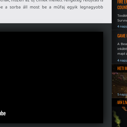
FIRE 
be a sorba áll most be a műfaj egyik legnagyobb
COUNT
Továb
Surviv
4 napj
GAME 
A Bea
inkáb
majd 
4 napj
HETI 
5 napj
IAN L