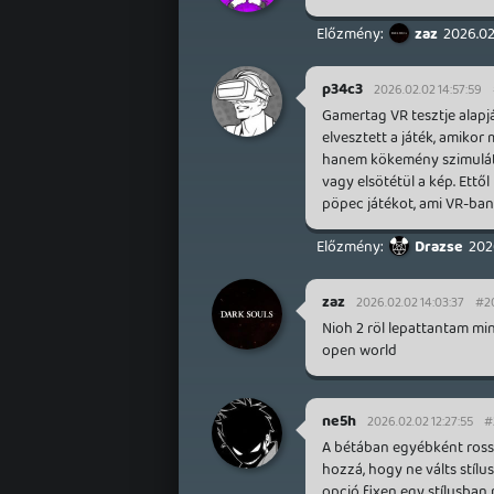
zaz
2026.02
p34c3
2026.02.02 14:57:59
Gamertag VR tesztje alapjá
elvesztett a játék, amiko
hanem kökemény szimulátor,
vagy elsötétül a kép. Ettő
pöpec játékot, ami VR-ban 
Drazse
202
zaz
2026.02.02 14:03:37
#2
Nioh 2 röl lepattantam min
open world
ne5h
2026.02.02 12:27:55
#
A bétában egyébként rossza
hozzá, hogy ne válts stílu
opció fixen egy stílusban 