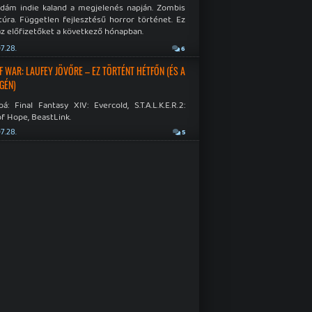
idám indie kaland a megjelenés napján. Zombis
túra. Független fejlesztésű horror történet. Ez
az előfizetőket a következő hónapban.
7.28.
6
F WAR: LAUFEY JÖVŐRE – EZ TÖRTÉNT HÉTFŐN (ÉS A
GÉN)
á: Final Fantasy XIV: Evercold, S.T.A.L.K.E.R.2:
f Hope, BeastLink.
7.28.
5