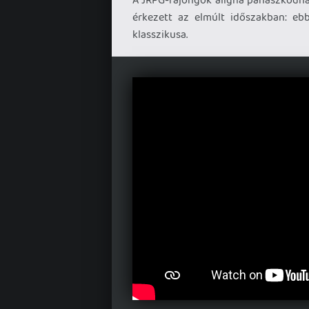
érkezett az elmúlt időszakban: eb
klasszikusa.