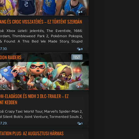
7.30.
6
NG ÉS CROC VISSZATÉRÉS – EZ TÖRTÉNT SZERDÁN
bá: Xbox üzleti jelentés, The Eventide, 1666:
rdam, Thimbleweed Park 2, Pokémon Pokopia,
& Found: A This Bed We Made Story, Stupid
 Dies.
7.30.
3
OON RAIDERS
TESZT
7.29.
12
M-ELADÁSOK ÉS NIOH 3 DLC-TRAILER – EZ
NT KEDDEN
á: Crazy Taxi: World Tour, Marvel's Spider-Man 2,
d Silent Bob's Joint Venture, Tormented Souls 2,
e Room in Hell, Slain 2: The Beast Within.
7.29.
1
TATION PLUS: AZ AUGUSZTUSI HÁRMAS