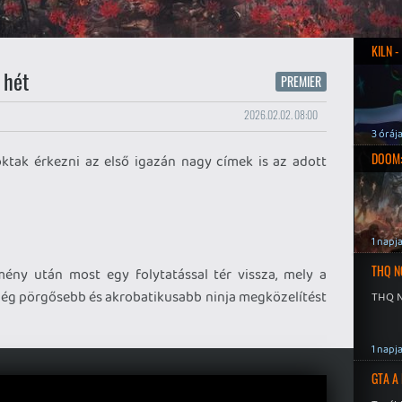
KILN 
 hét
PREMIER
2026.02.02. 08:00
3 óráj
DOOM:
tak érkezni az első igazán nagy címek is az adott
1 napj
THQ N
ény után most egy folytatással tér vissza, mely a
 még pörgősebb és akrobatikusabb ninja megközelítést
THQ N
1 napj
GTA A