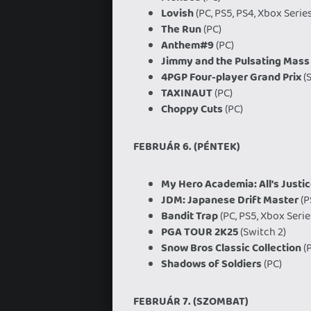
Lovish
(PC, PS5, PS4, Xbox Series
The Run
(PC)
Anthem#9
(PC)
Jimmy and the Pulsating Mass
4PGP Four-player Grand Prix
(S
TAXINAUT
(PC)
Choppy Cuts
(PC)
FEBRUÁR 6. (PÉNTEK)
My Hero Academia: All's Justi
JDM: Japanese Drift Master
(P
Bandit Trap
(PC, PS5, Xbox Serie
PGA TOUR 2K25
(Switch 2)
Snow Bros Classic Collection
(P
Shadows of Soldiers
(PC)
FEBRUÁR 7. (SZOMBAT)