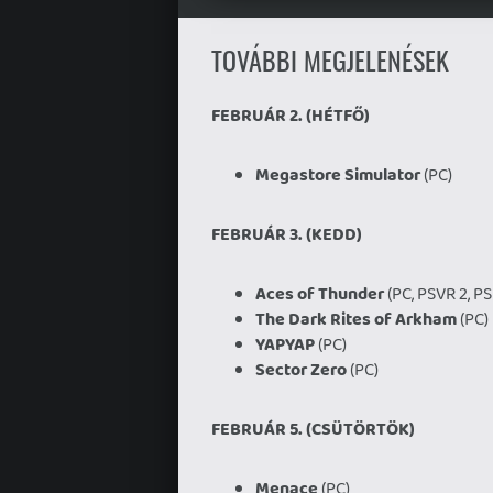
TOVÁBBI MEGJELENÉSEK
FEBRUÁR 2. (HÉTFŐ)
Megastore Simulator
(PC)
FEBRUÁR 3. (KEDD)
Aces of Thunder
(PC, PSVR 2, PS
The Dark Rites of Arkham
(PC)
YAPYAP
(PC)
Sector Zero
(PC)
FEBRUÁR 5. (CSÜTÖRTÖK)
Menace
(PC)