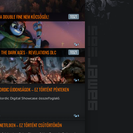
- A DOUBLE FINE NEM KÖCSÖGÖL!
TESZT
a
1
 THE DARK AGES - REVELATIONS DLC
TESZT
a
7
ORDIC ÚJDONSÁGOK – EZ TÖRTÉNT PÉNTEKEN
ordic Digital Showcase összefoglaló.
a
5
 NETFLIXEN – EZ TÖRTÉNT CSÜTÖRTÖKÖN