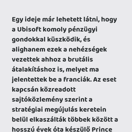
alighanem ezek a nehézségek
vezettek ahhoz a brutális
átalakításhoz is, melyet ma
jelentettek be a franciák. Az eset
kapcsán közreadott
sajtóközlemény szerint a
stratégiai megújulás keretein
belül elkaszálták többek között a
hosszú évek óta készülő Prince
of Persia: The Sands of Time
remake-et, valamint bezártak két
stúdiót is a Ubisoft Halifax és a
Ubisoft Stockholm képében.
Komor hírrel zárult a szerda a
játékiparban, nemrég ugyanis a Ubisoft
közzétett egy hétoldalas anyagot,