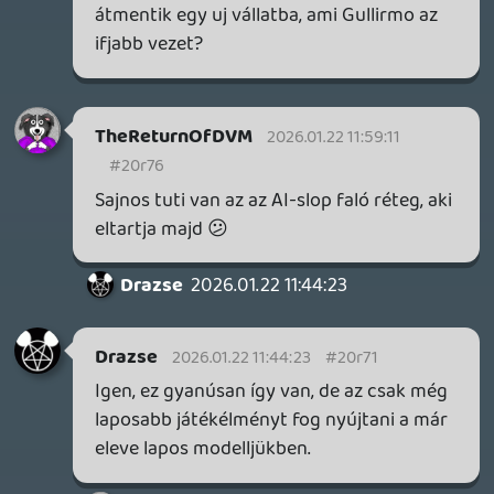
fáj, mert a kedvenc RPG sorozatom volt,
amíg 12 éve ki nem végezték. Nagyjából
azóta mondogatom, hogy
MM+Skyrim=$$$, de az imént pedzegetett
inkompetens vezetés nem érzi, hogy ha
már megvettek egy open world IP-t, akkor
talán open world játékot kéne belőle
csinálni. Egyetlen szerencséjük, hogy a
HoMM új része tényleg ígéretesen néz ki.
- Ahogy Plasma írta: a return to office egy
csendes leépítés. Majd az AI elvégzi a
munkát.
Az Ubisoft egyszerűen nem volt képes
haladni a korral és most próbálják menteni
a menthetőt. Érzésem szerint az IP-k nagy
részét el kellene engedniük és/vagy úgy
modernizálniuk, ahogy mondjuk a Sony
tette a God of Warral. Régi név, új irány, új
DNA - mert az Ubi DNA bizony nagyon
rosszul öregedett.