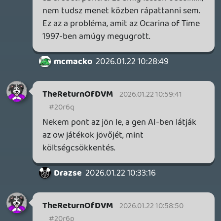
GaaS a rá jellemző érdektelen
randomgenerált tucatküldetésekkel és
kongó ürességével nem az én világom. A
Ubinak jó érzéke van hozzá, hogy azt is
elrontsa, ami egyszer régen jó volt, a Skull
& Bones után remekül szemlélteti ezt a
Sands of Time fiaskó is.
Külön vicces, hogy KREATÍV (!!!) házaknak
nevezi ezeket az izéket, de egyiknek sem
feladata ÚJ IP-k megteremtése. 😃
Plasma
2026.01.21 23:04:42
Dont
2026.01.22 08:00:54
#20r5r
Első sorban régi PC-s kedvencek
újrázásának lehetősége miatt csábít a
Steam Machine. Akkor a Sands of Time is
mellette lesz érv ezek szerint. Kabbe Ubi!