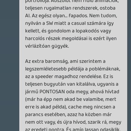
És az nem "kreatív ház", ha célirányosan
már meglévő frencsájzokra raknak rá
csapatokat. Ez ugyanaz, mint amit eddig is
csináltak. Checkbox-pipálgatás.
Igazából azt nem értik, hogy igazán hosszú
távon ez is zsákutca, mert amíg nem merik
az alkotóikat igazán szabadon engedni,
addig csak az önismétlés és biztonsági
játék a végeredmény. Sebaj, rövid távon ez
biztosan eladhatóbb a befektetőknek, és
hát ők a Ubisoft elsődleges célközönsége,
nem a játékosok, ugye.
p34c3
2026.01.22 08:25:14
#20r5s
Fogalmam sincs, mi tartott annyi ideig, és
hogyan lett végül az, ami lett.
Hasraütésszerűen a szokásás hozzá nem
értésre és a vízfejű korpó effektusra
tippelnék. Nem a játékmenettel volt a baj,
az már 2013-ban is élvezetes volt, de a