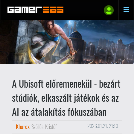
A Ubisoft előremenekül - bezárt
stúdiók, elkaszált játékok és az
AI az átalakítás fókuszában
Kharex
Szőllősi Kristóf
2026.01.21. 21:10
Egy ideje már lehetett látni, hogy
a Ubisoft komoly pénzügyi
gondokkal küszködik, és