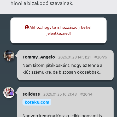
hc soulslike játékosokon kívül sokan
élveznék azt, hogy nem tudod magad
közben gyúgyítani, mert utánad
teleportálnak az ellenfelek...
p34c3
2026.01.21 22:36:50
axl
2026.01.23 12:54:59
#20red
Én épp töltöm a demo-ját PS5-re, aztán
meglátjuk. Digitálisan most 13500 Ft az
alapjáték + Season Pass, vagy
legolcsóbban 9200 Ft-ért találtam új,
lemezes kiadást az alapváltozatból + külön
6e Ft hozzá a Season Pass, ha úgy döntök,
hogy megveszem azt is. Esetleg várok egy
későbbi, nagyobb leárazásra. Pár hete az
Ultimate Edition-t lehetett volna
megvenni 13e Ft-ért, ami az alapjáték +
Season Pass + 2 kozmetikai DLC bundle +
art book. Ha élne még az akció,
valószínűleg erre csapnék le.