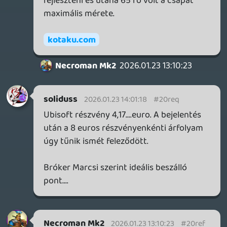
Az én fiam is 13 és szerintem ő sem
játszott még Ubi játékkal. Nekem az
Origins volt az utolsó, amit day 1 vettem,
de a felénél abbahagytam, mert nem
élveztem, elég volt, túl sok volt, és
unalmas. Az év végi vásáron most
gondolkodtam a Star Wars Outlaws-on, de
nem hittem, hogy pár óránál tovább le
tudna kötni, meg amúgy is a két "új" Jedi
játék jobban érdekel(ne). Még negyedáron
sem. Ja hát meg ez a másik: mi a túróért
vegyek meg teljes áron egy Ubi játékot, ha
egy év múlva harmad-negyedáron hozzám
vágják, ha meg nagyon akarom és azonnal,
akkor ott az előfizetéses rendszerük...
soliduss
2026.01.22 15:45:26
soliduss
2026.01.22 15:45:26
#20r83
a fiam 13 lesz.... bottal se piszkál Ubisoft
játékot.