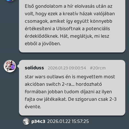
a 2013-as Rayman Legends óta nem volt.
Ettől függeltenül aki most csap a lovak
közé (pl. a fiam), nem ismeri az AC-t, a
Shadows, a Mirage vagy a Valhalla lesz az
első neki, nem hiszem hogy nagyot
csalódna, ha érdekli a műfaj és a téma. Bár
a fiamnak inkább megvettem a Red Dead
2-t Steamen, 18-as karika ide, vagy oda. 😃
soliduss
2026.01.22 14:31:22
axl
2026.01.22 15:16:56
#20r7s
Amit láttam belőlük, az alapján
valószínűleg ellennék velük. A "Ubisoft -
The Game" formulában az a jó, hogy nem
árulnak vele zsákbamacskát: az ember
nagyjából tudja, mire számíthat.
Előbbiben a helyszín vonz és az, hogy
eddig nem igazán voltunk elárasztva
Avataros játékokkal. Nemcsak jókkal vagy