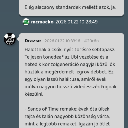
axl
2026.01.22 07:17:59
#20r5o
"a játékosok és a részvényesek igényeit is
ki tudja elégíteni majd"
Képzelem, melyik a prioritás...
Plasma
2026.01.21 23:04:42
#20r5k
Ez lett volna eredetileg a Skull&Bones,
csak azzal is egy évtizedet szenvedtek úgy,
hogy az alapok konyhakészen
rendelkezésre álltak a Black Flagben...
p34c3
2026.01.21 22:40:15
p34c3
2026.01.21 22:40:15
#20r5i
A Black Flag remake-re azért rá fogok
nézni, mivel a kedvenc AC-m volt, de
jobban örültem volna ha arra építkezve
kihoznak egy teljesen új, AC-vel semmilyen
kapcsolatban nem álló, új kalózos
openworld játékot.