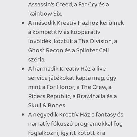
Ezek a masszív szervezeti átalakulások
természetesen más következménnyel is
jártak a kiadónál dolgozókra nézve. A
Ubisoft például eltörölte az otthoni
munkavégzés lehetőségét, és ismét heti
öt nap irodai jelenlétet írt elő a
munkavállalói számára, emellett pedig
két stúdiót is bezárt a Ubisoft Halifax és a