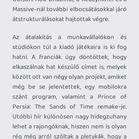
ezzel az átstrukturálással a kiadó egy új
korszakba lépett, ahol a játékosok és a
részvényesek igényeit is ki tudja
elégíteni majd hosszabb távon, azonban
látva az elbocsátásokat és az elkaszált
projekteket, nehéz teljes mértékben
hinni a bizakodó szavainak.
Ahhoz, hogy te is hozzászólj, be kell
jelentkezned!
Tommy_Angelo
2026.01.28 14:51:21
#20rr6
Nem látom játékosként, hogy ez lenne a
kiút számukra, de biztosan okosabbak...
soliduss
2026.01.25 16:21:48
#20ri4