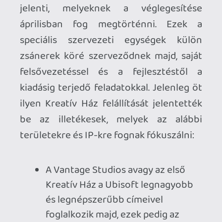
lövöldék, köztük a The Division, a
Ghost Recon és a Splinter Cell
széria.
A harmadik Kreatív Ház a live
service játékokat kapta meg, úgy
mint a For Honor, a The Crew, a
Riders Republic, a Brawlhalla és a
Skull & Bones.
A negyedik Kreatív Ház a fantasy és
narratív fókuszú programokkal fog
foglalkozni, így itt kötött ki a
Beyond Good & Evil, a Prince of
Persia, az Anno, a Rayman és a
Might & Magic.
Az ötödik Kreatív Ház
szakterületének pedig a
családbarát címeket határozták
meg az átalakítás során, azaz ide
került a Just Dance, az Idle Miner
Tycoon, a Ketchapp és az Uno is.