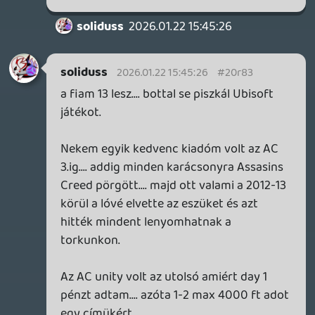
bevállalni a A-B. majd C-be körítést 😃
theSickness
2026.01.22 11:25:47
soliduss
2026.01.22 14:31:22
#20r7p
Legyek gonosz... már eddig is olyanok
voltak az ubi címei mintha egy AI
generálta volta őket a meglévő öttleteket
kevergetve.
p34c3
2026.01.21 22:36:50
TheReturnOfDVM
2026.01.22 14:21:46
#20r7n
De, az a Vantage Studios.
☠️ h52
2026.01.22 12:07:24
☠️ h52
2026.01.22 12:07:24
#20r7a
Nem úgy volt, phogy az AC-t, FC-t
átmentik egy uj vállatba, ami Gullirmo az