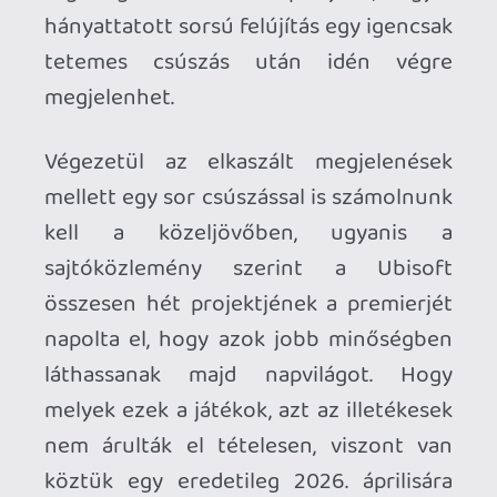
kotaku.com
Nagyon kemény Kotaku cikk ,hogy mi is
folyik a háttérben. Egy fejlesztő kotyogott
a Kotaku újságírójának.
p34c3
2026.01.23 19:29:15
#20rfx
Lehet, hogy igazad van, nem tudom
megítélni mennyire öregedett jól, utoljára
vagy 20 éve játszhattam vele. De a játék
számos alkotóeleme készen van, közel
sincs akkora kreativitásra szükség, mint
amire negyedszázada volt, amikor
nekiláttak. A szomorú az, hogy hiába
vannak ma tízszer vagy százszor annyian,
még ennyire sem képesek.
Az eredeti játékot 7-en kezdték el
fejleszteni és utána 65 fő volt a csapat
maximális mérete.
kotaku.com