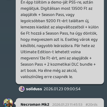
megfogadtam, hogy tudatosan nem
fogom "köpködni" a Ubisoftot.
A 2000-es években nagyon bírtam őket a
Prince of Persia és a Splinter Cell játékok
miatt, majd ezt követően is voltak
kifejezetten jó pillanataik: Call of Juarez,
Rayman Origins & Legends, Trials-sorozat,
nem beszélve a maga idejében GOTY Far
Cry 3-ról. Meg persze ott volt az Assassin's
Creed is, amit nagyjából a Syndicate-ig
követtem, szerettem, játszottam.
Aztán eltűnt (legalábbis számomra) az
innováció, a kreativitás, a megújulás a
játékaikból, és átváltottak ipari termelésre,
újrahasznosításra. Nem csinálnak
továbbra sem egyáltalán rossz játékokat,
stabilan szállítják az ilyen 7.2-8.2
metascoreos címeket, de nem tudnak
semmi kiemelkedőt az asztalra tenni,
szerintem 8.5-es metascore feletti játékuk