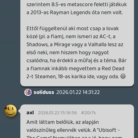
Sajnos vannak azért gondok. A harcoknál,
a felfedezésnél, és sok random
eseménynél, azaz leginkább gameplay
szempontjából mégis visszaköszön a kiadó
portfóliója. Abszolút nem fluid animációk,
teljesen rugalmatlan rendszerek, ostoba
AI. Az egész olyan... fapados. Nem tudom,
nyilván a SW miatt a casual számára így
kellett, és gondolom a lopakodós vagy
harcolós részek megoldásai is ezért ilyen
vérlázítóan gügyék.
Az extra baromság, ami szerintem a
legszemléletesebb példája a poblémáknak,
az a speeder magadhoz rendelése. Ez is
teljesen bugyután van kitalálva, ugyanis a
jármű PONTOSAN oda megy, ahová hívtad
(már ha épp nem akad be valamibe, mert
erre is akad példa), cache meg nincsen a
parancs esetében, azaz ha közben már
nem ott vagy, és újra hívod, szarik rá, megy