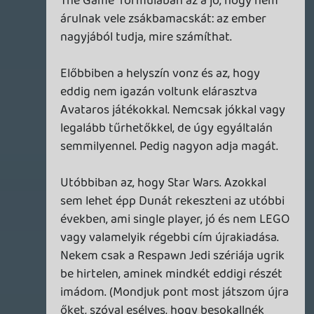
az eredeti pontra. És amíg lassan odasiklik,
nem tudsz menet közben rápattanni sem.
Ez az a probléma, amit az Ocarina of Time
1997-ben amúgy megugrott.
mcmacko
2026.01.22 10:28:49
TheReturnOfDVM
2026.01.22 10:59:41
#20r6q
Nekem pont az jön le, a gen AI-ben látják
az ow játékok jövőjét, mint
költségcsökkentés.
Drazse
2026.01.22 10:33:16
TheReturnOfDVM
2026.01.22 10:58:50
#20r6p
Elég alacsony standardek mellett azok, ja.
mcmacko
2026.01.22 10:28:49