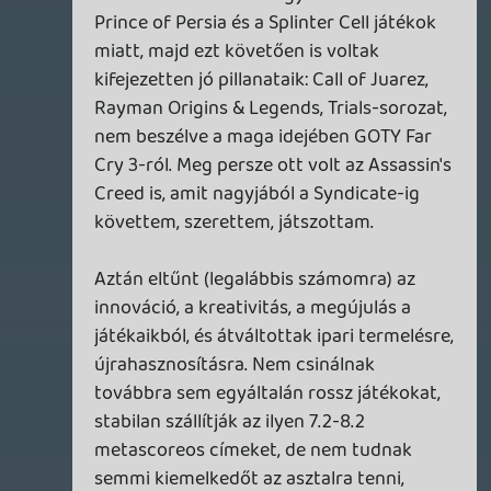
meg kipróbáltam pár érdekességet a
katalógusból, egyszer jó volt, de innentől
fogva szerintem mindent láttam és
egyáltalán nem érdekelnek a jövőben. A
már alapból full generic játékaikat ha még
ráadásul AI-val turbózva készítik majd, az
unalom garantált. 🙂
theSickness
2026.01.22 11:25:47
#20r6v
Az Outlawst most nyomogatom.
Az biztos, hogy ha a küldetéseket, karakter
interakciókat, az opcionális tennivalókat
nézem, végre eltértek a szokásos "Ubisoft:
The Game" tervrajztól. Számomra ez
meglepetés, méghozzá pozitív. Jó látni a
kézzel készült helyszíneket, egyedileg
kialakított szakaszokat. Nem éreztem azt,
hogy ez a meglévő, szokásos elemekből
lett összedobálva, pedig nyilván, csak
most több benne a munka. A karaktereket
is úgy-ahogy bírom.