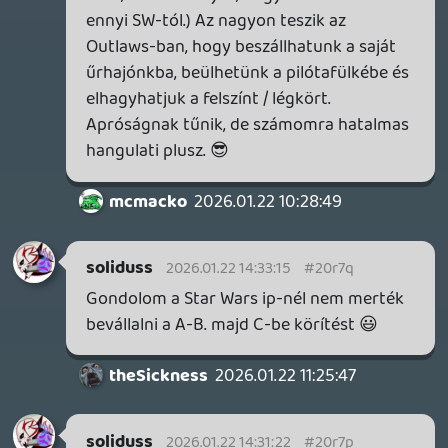
Drazse
2026.01.22 10:33:16
#20r6n
Halottnak a csók, nyílt törésre sebtapasz.
Teljesen tonedeaf az Ubi vezetése és a
hetedik konzolgeneráció nagyjai közül ők
húzták a megérdemelt legrövidebbet. Ez
egy olyan lassú haláltusa, amiről évek
múlva nagyon hosszú videóesszék fognak
készülni.
- Sands of Time remake: évek óta ültek
rajta és talán nagyobb közönség várta,
mint a legtöbb remaket. Igazán jó ötlet
volt lelőni.
- Több open world és live service játék:
előbbi épp kihalóban van a növekvő
fejlesztési költségek miatt, utóbbiból több
megy mellé, mint nem. Az Ubinak a live
service eleve nem erőssége, a R6 Siege
megy valahogy, meg talán a Skull & Bones?
Mindenesetre egyik sincs igazán a
köztudatban, de ha azt mondják, hogy
nyereségesek, minden további nélkül
elhiszem nekik.