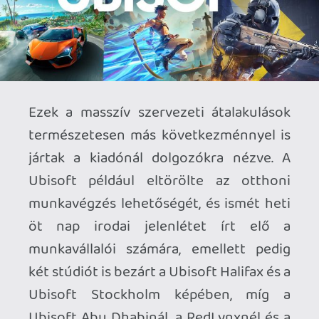
Végezetül az elkaszált megjelenések
mellett egy sor csúszással is számolnunk
kell a közeljövőben, ugyanis a
sajtóközlemény szerint a Ubisoft
összesen hét projektjének a premierjét
napolta el, hogy azok jobb minőségben
láthassanak majd napvilágot. Hogy
melyek ezek a játékok, azt az illetékesek
nem árulták el tételesen, viszont van
köztük egy eredetileg 2026. áprilisára
tervezett cím is, ami a netes találgatások
szerint az Assassin’s Creed IV: Black Flag
remake lehet.
A sajtóközlemény a Ubisoft alapítójának
és vezérigazgatójának – Yves Guillemot-
nak – a nyilatkozatát is tartalmazta, aki
pozitívan tekintett a jövőbe. Szerinte