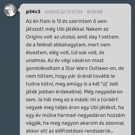
legalább tűrhetőkkel, de úgy egyáltalán
semmilyennel. Pedig nagyon adja magát.
Utóbbiban az, hogy Star Wars. Azokkal
sem lehet épp Dunát rekeszteni az utóbbi
években, ami single player, jó és nem LEGO
vagy valamelyik régebbi cím újrakiadása.
Nekem csak a Respawn Jedi szériája ugrik
be hirtelen, aminek mindkét eddigi részét
imádom. (Mondjuk pont most játszom újra
őket, szóval esélyes, hogy besokallnék
ennyi SW-tól.) Az nagyon teszik az
Outlaws-ban, hogy beszállhatunk a saját
űrhajónkba, beülhetünk a pilótafülkébe és
elhagyhatjuk a felszínt / légkört.
Apróságnak tűnik, de számomra hatalmas
hangulati plusz. 😎
mcmacko
2026.01.22 10:28:49
soliduss
2026.01.22 14:33:15
#20r7q
Gondolom a Star Wars ip-nél nem merték