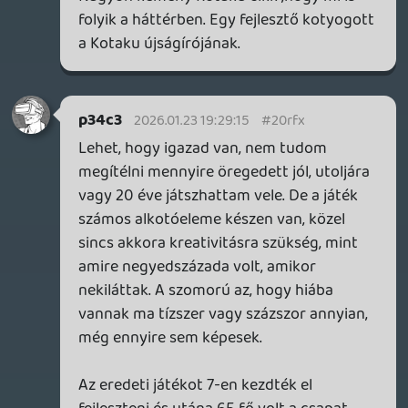
soliduss
2026.01.23 09:00:54
Necroman Mk2
2026.01.23 11:45:53
#20rds
Első gondolatom a hír elolvasás után az
volt, hogy ezek a kreatív házak valójában
csomagok, amiket így együtt könnyebb
értékesíteni a Ubisoftnak a potenciális
érdeklődőknek. Hát, meglátjuk, mi lesz
ebből a jövőben.
soliduss
2026.01.23 09:00:54
#20rcm
star wars outlaws én is megvettem most
akcióban switch 2-ra.... hordozható
formában jobban tudom díjazni az ilyen
fajta ow játékaikat. De szigoruan csak 2-3
évente.
p34c3
2026.01.22 15:57:25
p34c3
2026.01.22 15:57:25
#20r88