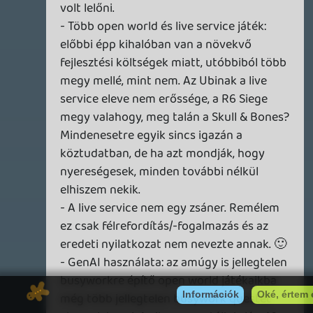
2026.01.21 22:36:50
#20r5h
El sem merem képzelni, milyen állapotban
lehetett a Sands of Time remake, ha
elméletileg az utolsó simításokat végezték
rajta és az utolsó pillanatban inkább
elkaszálták az IP meggyalázása és földbe
döngölése helyett, az eddig beleölt
pénzmennyiség ellenére is. Ez azért felvet
olyan kérdéseket bennem, hogy a projekt
felelősei mennyire értenek ahhoz, ami a
munkájuk lett volna? Ami nem ám valami
iszonyú kreativitást igénylő feladat volt,
csupán egy 22 éves, kész, szinte tökéletes
játék modern köntösbe öltözetése.
Annyiban igazuk van, hogy a generatív AI
nagyon passzol a Ubi portfóliójához,
hiszen legalább egy évtizede a már
meglévő kontentjeiket hasznosítják újra.
De hát miért kellene a Ubinál emiatt
kettős mércét alkalmazni, ha a teljes