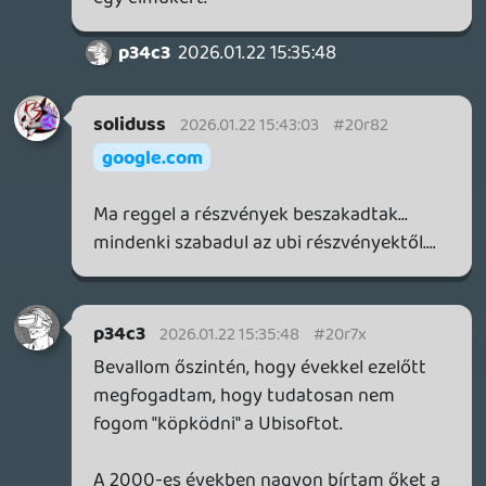
ifjabb vezet?
TheReturnOfDVM
2026.01.22 11:59:11
#20r76
Sajnos tuti van az az AI-slop faló réteg, aki
eltartja majd 😕
Drazse
2026.01.22 11:44:23
Drazse
2026.01.22 11:44:23
#20r71
Igen, ez gyanúsan így van, de az csak még
laposabb játékélményt fog nyújtani a már
eleve lapos modelljükben.
TheReturnOfDVM
2026.01.22 10:59:41
Stadia HUN
2026.01.22 11:26:10
#20r6w
Az AC Shadows kapcsán előfizettem
"rájuk", és elpötyögtem a szamurájosdival