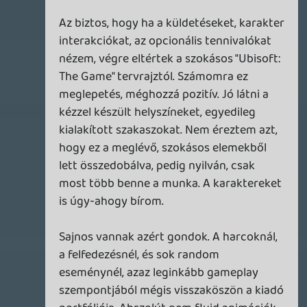
10/10-es), azóta semmi. (Bár a PS5-re
váltás miatt a Frontiers of Pandorának és
a Star Wars Outlaws-nak talán adok majd
egy esélyt olcsóbban.)
TheReturnOfDVM
2026.01.22 09:47:18
#20r6f
Az Ubi nálam akkor megy az EA mellé,
semmit nem veszek tőlük. Az AC-be is
pont a generatív AI hiányzik.
zaz
2026.01.22 09:37:20
#20r65
Ubisoft the game....egy milimétert nem
tudtak elmozdulni semerre.
Aztán meg csodálkoznak.
theSickness
2026.01.22 08:46:04
#20r60
Bullshit, bullshit és bullshit.