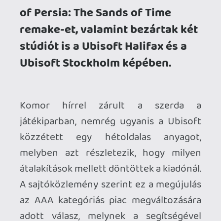
melyben azt részletezik, hogy milyen
átalakítások mellett döntöttek a kiadónál.
A sajtóközlemény szerint ez a megújulás
az AAA kategóriás piac megváltozására
adott válasz, melynek a segítségével
szeretnék visszaszerezni az agilitásukat,
valamint növelni a bevételeik nagyságát.
Az új struktúra a döntéshozók reményei
szerint lehetővé teszi majd, hogy még
inkább a nyitott világú címek és a live
service játékok felé mozdulhassanak el,
melyeket a Ubisoft két legerősebb
zsánerének éreznek, egyben pedig azt is
belengették, hogy a céljaik eléréhez
generatív AI modellek segítségét is
igénybe tervezik venni.
Ennek az átalakulásnak a velejét az