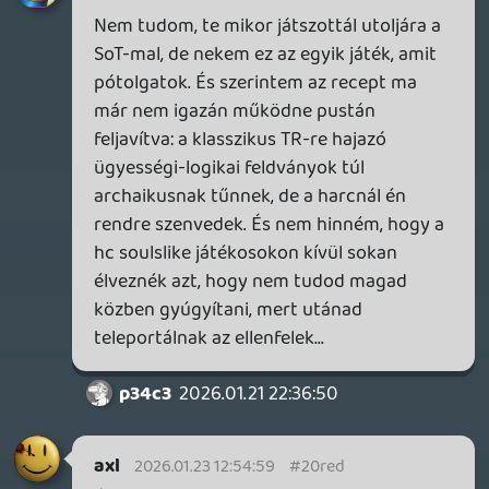
Nekem egyik kedvenc kiadóm volt az AC
3.ig.... addig minden karácsonyra Assasins
Creed pörgött.... majd ott valami a 2012-13
körül a lóvé elvette az eszüket és azt
hitték mindent lenyomhatnak a
torkunkon.
Az AC unity volt az utolsó amiért day 1
pénzt adtam.... azóta 1-2 max 4000 ft adot
egy címükért.
p34c3
2026.01.22 15:35:48
soliduss
2026.01.22 15:43:03
#20r82
google.com
Ma reggel a részvények beszakadtak...
mindenki szabadul az ubi részvényektől....
p34c3
2026.01.22 15:35:48
#20r7x
Bevallom őszintén, hogy évekkel ezelőtt