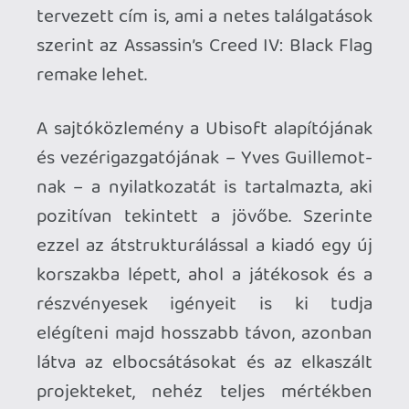
Necroman Mk2
2026.01.23 13:10:23
soliduss
2026.01.23 14:01:18
#20req
Ubisoft részvény 4,17....euro. A bejelentés
után a 8 euros részvényenkénti árfolyam
úgy tűnik ismét feleződött.
Bróker Marcsi szerint ideális beszálló
pont....
Necroman Mk2
2026.01.23 13:10:23
#20ref
Nem tudom, te mikor játszottál utoljára a
SoT-mal, de nekem ez az egyik játék, amit
pótolgatok. És szerintem az recept ma
már nem igazán működne pustán
feljavítva: a klasszikus TR-re hajazó
ügyességi-logikai feldványok túl
archaikusnak tűnnek, de a harcnál én
rendre szenvedek. És nem hinném, hogy a