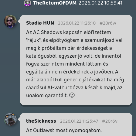
mcmacko
2026.01.22 10:28:49
#20r6m
Az utolsó két említett cím szerintem
kifejezetten jó lett.
axl
2026.01.22 10:20:30
axl
2026.01.22 10:20:30
#20r6l
Durva egyébként, milyen lejtmenetbe
tették magukat. Az ezredforduló
környékén még a kedvenceim voltak,
sorra jöttek tőlük a jobbnál jobb ötletek,
régi játékok nagyszerű újragondolásai
(Prince of Persia: The Sands of Time és a
folytatásai) és kreatív, új címek (Splinter
Cell, Beyond Good & Evil, XIII, Far Cry
).
Szerintem az Assassin's Creed is egy tök
érdekes sorozatnak indult, de hamar
elcsépelték. (Azóta se tartom rossznak,
csak számomra már unalmassá vált.)
Utoljára tőlük a Rayman Legends ütötte át
az ingerküszöbömet (mondjuk az egy laza