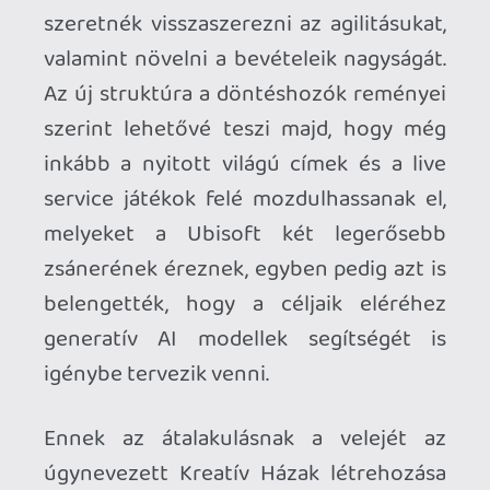
úgynevezett Kreatív Házak létrehozása
jelenti, melyeknek a véglegesítése
áprilisban fog megtörténni. Ezek a
speciális szervezeti egységek külön
zsánerek köré szerveződnek majd, saját
felsővezetéssel és a fejlesztéstől a
kiadásig terjedő feladatokkal. Jelenleg öt
ilyen Kreatív Ház felállítását jelentették
be az illetékesek, melyek az alábbi
területekre és IP-kre fognak fókuszálni:
A Vantage Studios avagy az első
Kreatív Ház a Ubisoft legnagyobb
és legnépszerűbb címeivel
foglalkozik majd, ezek pedig az
Assassin’s Creed, a Far Cry és a
Rainbow Six.
A második Kreatív Házhoz kerülnek
a kompetitív és kooperatív