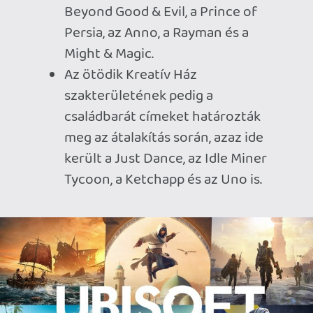
Ubisoft Stockholm képében, míg a
Ubisoft Abu Dhabinál, a RedLynxnél és a
Massive-nál további elbocsátásokkal járó
átstrukturálásokat hajtottak végre.
Az átalakítás a munkavállalókon és
stúdiókon túl a kiadó játékaira is ki fog
hatni. A franciák úgy döntöttek, hogy
elkaszálnak hat készülő címet is, melyek
között ott van négy olyan projekt, amiket
még be se jelentettek, egy mobilokra
szánt program, valamint a Prince of
Persia: The Sands of Time remake-je.
Utóbbi hír különösen nagy hidegzuhany
lehet a rajongóknak, hiszen nem is olyan
rég még arról szóltak a pletykák, hogy a
hányattatott sorsú felújítás egy igencsak
tetemes csúszás után idén végre
megjelenhet.