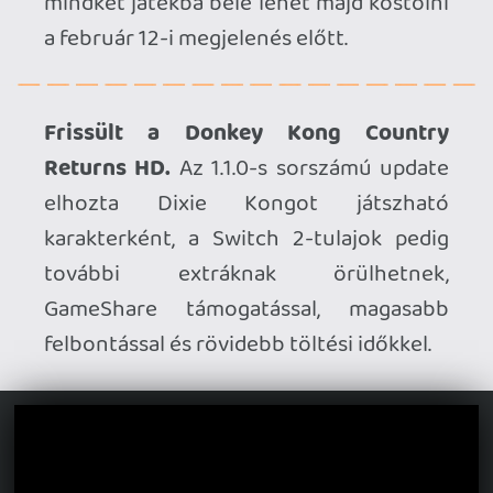
Egymillió felett a Tainted Grail: The Fall
of Avalon.
Örömteli mérföldkővel indult
az év az Awaken Realms számára, a
kétéves Early Access után tavaly
megjelent akció-RPG-jük ugyanis átlépte
az egymillió eladott példányt. Ennek
örömére a Steamen mind az alapjáték,
mind pedig a deecmberben debütált
Sactuary of Sarras kiegészítő 20 százalék
kedvezménnyel kapható limitált ideig.