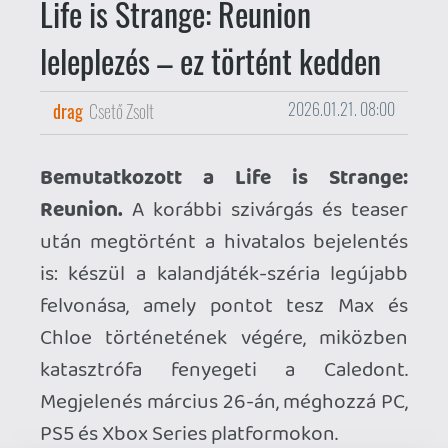
felvonása, amely pontot tesz Max és
Chloe történetének végére, miközben
katasztrófa fenyegeti a Caledont.
Megjelenés március 26-án, méghozzá PC,
PS5 és Xbox Series platformokon.
Érkezik a Yakuza Kiwami 3 & Dark Ties
demója.
A próbaverzió PC-re a mai
napon, PS5, Xbox Series és Switch 2
platformokra pedig holnap érkezik, és