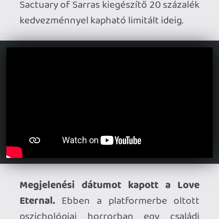
Konzolokra látogat a Soulsinger: Envoy
of Death.
A magyar Elder Games
roguelite FPS-e PC-re egy ideje már
elérhető, most pedig bejelentették, hogy
február 19-én PS5-re és Xbox Seriesre is
átköltözik a játék.