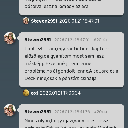
vették volna a fáradságot és végig
gondolják,hogy mitől sikeres az első,miért
szeretik az emberek,akkor jobb
folytatásokat kaptunk volna.Ehhelyett
kaptunk egy középszer fanfictiont.Azt
hitték a név eladja önmagát.Sajnálom ezt a
sorozatot,az első játékot a legjobban,mert
többet érdemelne.
axl
2026.01.21 09:30:15
Necroman Mk2
2026.01.21 09:34:34
#20r21
A Love Eternal platformrészei a VVVVVV-
re emlékeztet, azt meg imádtam.
axl
2026.01.21 09:30:15
#20r20
Számomra már az első LiS pontot tett Max
és Chloe történetének végére. Nagyon
szerettem, de nekem úgy kerek volt a
dolog. Szerintem felesleges tovább
nyújtani.