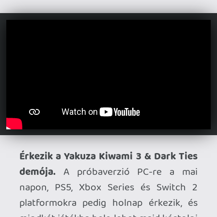
mindkét játékba bele lehet majd kóstolni
a február 12-i megjelenés előtt.
Frissült a Donkey Kong Country
Returns HD.
Az 1.1.0-s sorszámú update
elhozta Dixie Kongot játszható
karakterként, a Switch 2-tulajok pedig
további extráknak örülhetnek,
GameShare támogatással, magasabb
felbontással és rövidebb töltési időkkel.