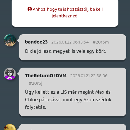
egy hollywoodi film,Max pedig nem
szuperhős.Joel döntése is vitatható,de
senki nem ítéli el miatta.De az is
elfogadható amit írsz,ha te így élted meg.
axl
2026.01.21 17:06:34
axl
2026.01.21 17:06:34
#20r4c
Szerintem is az az igazi befejezés. Pont ez
adta benne a katarzist és a döntés súlyát:
Hogy amit Max szeretett volna és ami a
"helyes" volt, az nem ugyanaz. Ráadásul
hiába tekeri vissza, ő emlékszik az
alternatív idővonal(ak)on történt
dolgokra. Ezt ennyiben kellett volna
hagyni, mert így tökéletes.
@Steven2951: Mindent lehet folytatni.
Kérdés, hogy érdemes-e? A LiS-t
szerintem nem. Az új rész bejelentéséhez
mellékelt nyilatkozatból is totál az jött le
számomra, hogy a készítőire nagy hatással