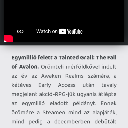
Megjelenési dátumot kapott a Love
Eternal.
Ebben a platformerbe oltott
pszichológiai horrorban egy családi
vacsora fordul át rémálomba – most
kiderült, hogy február 19-én indul a
retrografikás borzongás PC-n, PS5-ön,
PS4-en, Xbox Seriesen, Xbox One-on és
Switch-en.