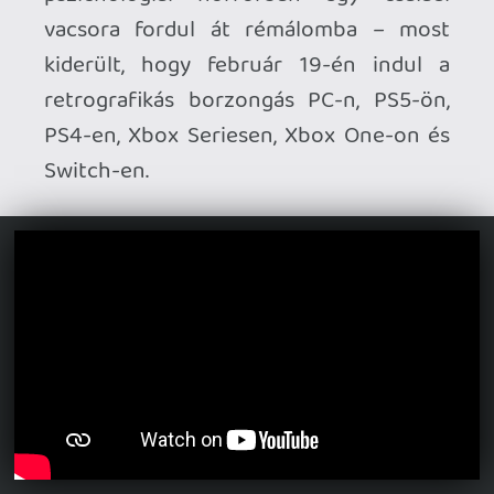
Ahhoz, hogy te is hozzászólj, be kell
jelentkezned!
bandee23
2026.01.22 06:13:54
#20r5m
Dixie jó lesz, megyek is vele egy kört.