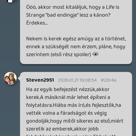
Továbbá: Warrior Cats: Clans of the Forest, Onimusha:
Way of the Sword, TOEM 2, Quake remaster.
17 órája
8
SENARA: THE SACRAMENT
TESZT
Szektások, mélytengeri rémek és egy realisztikus
óceánjáró. A SENARA-ban első pillantásra minden
megvan, ami a sikerhez kell, ez az összkép azonban
becsapós.
1 napja
1
MEGJELENÉSI DÁTUMOK NAPJA – EZ TÖRTÉNT SZERDÁN
Benne: Isle of Reveries, Beaten Path, Moonlighter 2: The
Endless Vault, Fallen Tear: The Ascension.
1 napja
2
CORSAIR CLIPPER PRO MINI 60 - KICSI, DE ERŐS
TESZT
2 napja
5