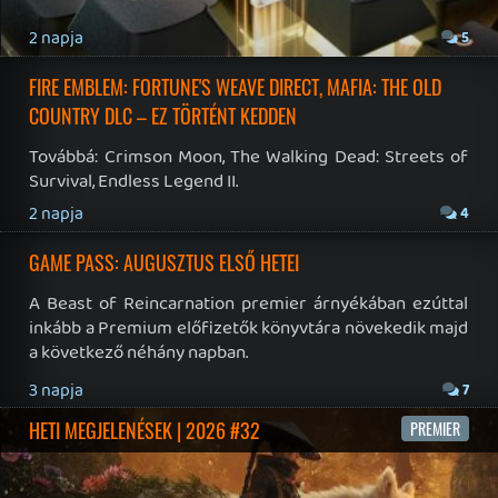
19 éve videójáték minden nap! Copyright 365 Media Kft
Impresszum
|
Hirdetési ajánlatunk
|
Felhasználási feltételek
|
Adatvédelmi elveink
|
Sütik
Hírek
|
Cikkek
|
Podcastok
|
Blogok
|
Gaming Fórum
|
Offtopic Fórum
RSS
|
Blog RSS
|
Podcast RSS
|
Instagram
|
Youtube
|
Facebook
|
Twitter
|
Patreon