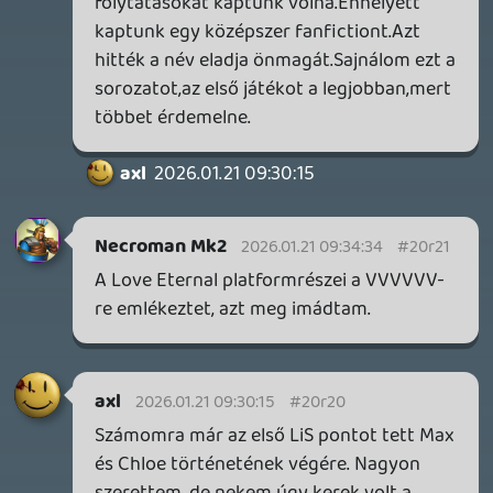
FIRE EMBLEM: FORTUNE'S WEAVE DIRECT, MAFIA: THE OLD
COUNTRY DLC – EZ TÖRTÉNT KEDDEN
Továbbá: Crimson Moon, The Walking Dead: Streets of
Survival, Endless Legend II.
2 napja
4
GAME PASS: AUGUSZTUS ELSŐ HETEI
A Beast of Reincarnation premier árnyékában ezúttal
inkább a Premium előfizetők könyvtára növekedik majd
a következő néhány napban.
3 napja
7
HETI MEGJELENÉSEK | 2026 #32
PREMIER
4 napja
7
IAN LIVINGSTONE - A VÉR-SZIGET LABIRINTUSA
KÖNYV