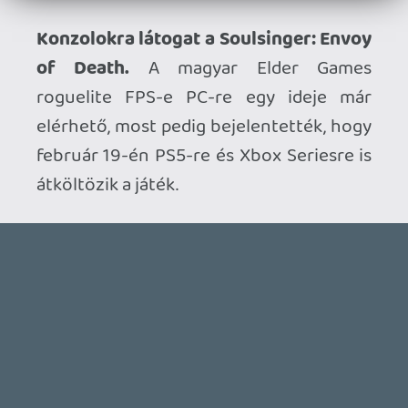
TheReturnOfDVM
2026.01.21 22:58:06
#20r5j
Úgy kellett ez a LiS már megint Max és
Chloe párosával, mint egy Szomszédok
folytatás.
axl
2026.01.21 20:19:35
#20r53
"Nincs olyan,hogy igazi,vagy jó és rossz
befejezés."
Odaírtam, hogy szerintem.
"Pont ezt írtam,egy fanfictiont kaptunk
előzőleg"
Tudom, csak megerősítettelek.
Steven2951
2026.01.21 18:41:36
Steven2951
2026.01.21 20:03:22
#20r4z