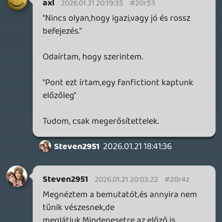
volt az eredeti, amitől azóta képtelenek
szabadulni és mindenképpen szerették
volna hozzátenni a magukét. Ha kell, ha
nem. A fanfiction szótári definíciója.
Plasma
2026.01.21 16:14:32
Plasma
2026.01.21 16:14:32
#20r4b
Ööö, akkor most kitaláljuk, hogy a Life is
Strange "bad endingje" lesz a kánon?
Érdekes...
Nekem is kerek egész amúgy az a történet,
ennek a szükségét nem érzem, pláne, hogy
szerintem (első rész spoiler)
Steven2951
2026.01.21 16:08:54
#20r4a
Ha az egyik befejezést nézzük,akkor
kerek.A másiknál már lehet építeni a
folytatásra.Hiába más író,és fejlesztők,ha