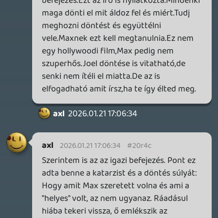
Viszont a Love Eternal tök érdekesnek
tűnik! Ez tényleg az ízléses, igényes fajta
pixelgrafika, ami mellé ezúttal nem a
szokásos cinematic-, hanem inkább
hagyományos 2D platformer játékmenet
társul.
Drazse
2026.01.21 09:29:39
#20r1y
SoulsLinger lesz az. 🙂
☠️ h52
2026.01.21 08:55:12
#20r1l
Azt hittem telitödtrm, és így nem tud már
lázba hozni az ilyen tini játék.
S akkor most jön a LiS trailr... 🙂