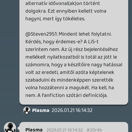
GTA A NETFLIXEN – EZ TÖRTÉNT CSÜTÖRTÖKÖN