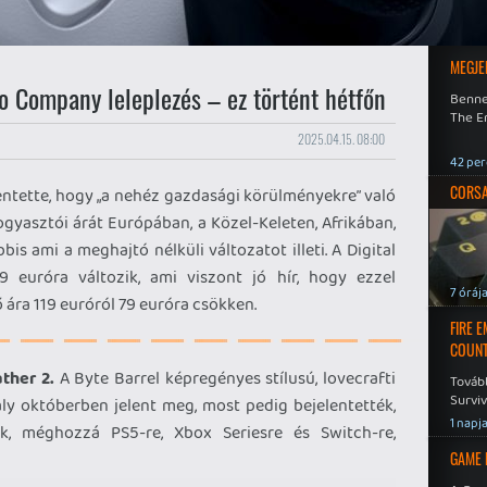
MEGJE
o Company leleplezés – ez történt hétfőn
Benne
The En
2025.04.15. 08:00
42 per
CORSAI
ntette, hogy „a nehéz gazdasági körülményekre” való
fogyasztói árát Európában, a Közel-Keleten, Afrikában,
bis ami a meghajtó nélküli változatot illeti. A Digital
9 euróra változik, ami viszont jó hír, hogy ezzel
7 óráj
 ára 119 euróról 79 euróra csökken.
FIRE 
COUNT
ther 2.
A Byte Barrel képregényes stílusú, lovecrafti
Továb
Surviv
ly októberben jelent meg, most pedig bejelentették,
1 napj
k, méghozzá PS5-re, Xbox Seriesre és Switch-re,
GAME 