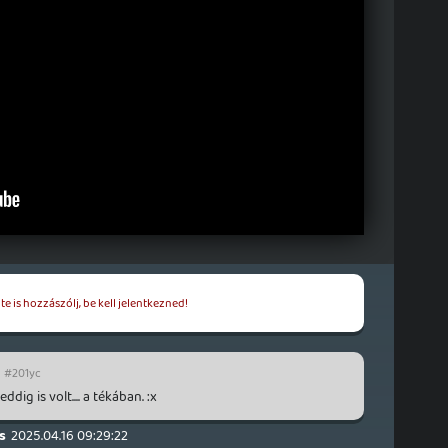
e is hozzászólj, be kell jelentkezned!
#201yc
ddig is volt.... a tékában. :x
s
2025.04.16 09:29:22