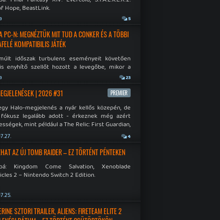
f Hope, BeastLink.
a
5
A PC-N: MEGNÉZTÜK MIT TUD A CONKER ÉS A TÖBBI
AFELÉ KOMPATIBILIS JÁTÉK
múlt időszak turbulens eseményeit követően
is enyhítő szellőt hozott a levegőbe, mikor a
oft bejelentette, hogy PC-re is kiterjesztik az
a
23
Original visszafelé kompatibilitást. Lássuk,
 jutottak...
MEGJELENÉSEK | 2026 #31
PREMIER
egy Halo-megjelenés a nyár kellős közepén, de
 fókusz legalább adott - érkeznek még azért
sségek, mint például a The Relic: First Guardian,
blade Chronicles 2 és a Dispatch új átiratai vagy
7.27.
4
 a Mistfall Hunter
HAT AZ ÚJ TOMB RAIDER – EZ TÖRTÉNT PÉNTEKEN
bbá: Kingdom Come Salvation, Xenoblade
cles 2 – Nintendo Switch 2 Edition.
7.25.
INE SZTORI TRAILER, ALIENS: FIRETEAM ELITE 2