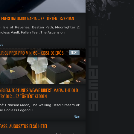
LENÉSI DÁTUMOK NAPJA – EZ TÖRTÉNT SZERDÁN
: Isle of Reveries, Beaten Path, Moonlighter 2:
dless Vault, Fallen Tear: The Ascension.
ce
R CLIPPER PRO MINI 60 - KICSI, DE ERŐS
TESZT
a
EMBLEM: FORTUNE'S WEAVE DIRECT, MAFIA: THE OLD
RY DLC – EZ TÖRTÉNT KEDDEN
bá: Crimson Moon, The Walking Dead: Streets of
al, Endless Legend II.
a
3
PASS: AUGUSZTUS ELSŐ HETEI