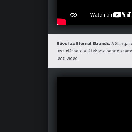
Bővül az Eternal Strands.
A Stargaze
lesz elérhető a játékhoz, benne számo
lenti videó.