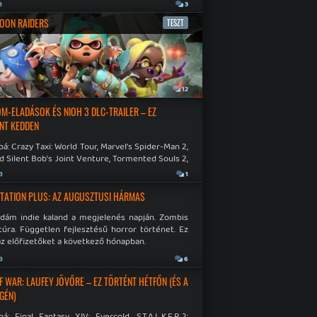
a
3
OON RAIDERS
TESZT
a
12
M-ELADÁSOK ÉS NIOH 3 DLC-TRAILER – EZ
NT KEDDEN
á: Crazy Taxi: World Tour, Marvel's Spider-Man 2,
d Silent Bob's Joint Venture, Tormented Souls 2,
e Room in Hell, Slain 2: The Beast Within.
a
1
TATION PLUS: AZ AUGUSZTUSI HÁRMAS
idám indie kaland a megjelenés napján. Zombis
túra. Független fejlesztésű horror történet. Ez
az előfizetőket a következő hónapban.
a
6
F WAR: LAUFEY JÖVŐRE – EZ TÖRTÉNT HÉTFŐN (ÉS A
GÉN)
á: Final Fantasy XIV: Evercold, S.T.A.L.K.E.R.2: