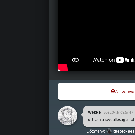
Ahhoz, hogy t
Wakka
2025.04.17 09:57:47
ott van a jövőállóság ahol e
theSicknes