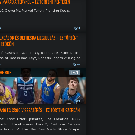
Y MARAD A TERVNÉL – EZ TÖRTÉNT PÉNTEKEN
á: CloverPit, Marvel Tokon: Fighting Souls.
a
12
LADÁSOK ÉS BETHESDA MEGÚJULÁS – EZ TÖRTÉNT
ÖRTÖKÖN
á: Gears of War: E-Day, Rideshare "Stimulator",
ns of Books and Keys, SpeedRunners 2: King of
.
a
86
THE RUN
TESZT
a
6
NG ÉS CROC VISSZATÉRÉS – EZ TÖRTÉNT SZERDÁN
bá: Xbox üzleti jelentés, The Eventide, 1666:
rdam, Thimbleweed Park 2, Pokémon Pokopia,
& Found: A This Bed We Made Story, Stupid
 Dies.