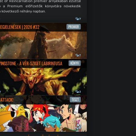
st of Reincarnation premier árnyékában ezúttal
b a Premium előfizetők könyvtára növekedik
a következő néhány napban.
a
7
MEGJELENÉSEK | 2026 #32
PREMIER
a
7
IVINGSTONE - A VÉR-SZIGET LABIRINTUSA
KÖNYV
a
2
ATTACK!
TESZT
a
9