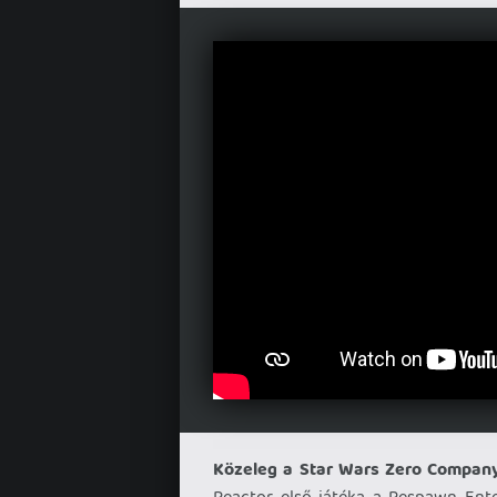
Közeleg a Star Wars Zero Company
Reactor első játéka a Respawn Ent