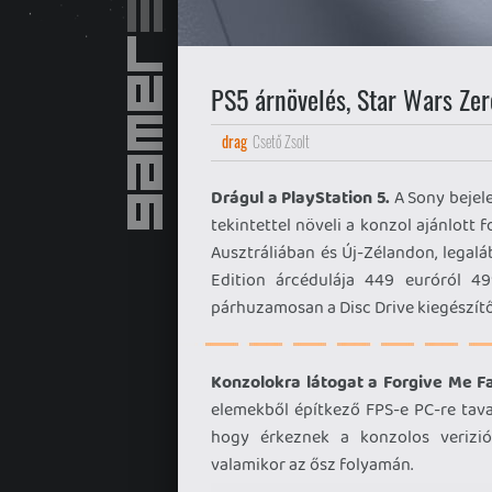
PS5 árnövelés, Star Wars Zer
drag
Csető Zsolt
Drágul a PlayStation 5.
A Sony bejele
tekintettel növeli a konzol ajánlott 
Ausztráliában és Új-Zélandon, legaláb
Edition árcédulája 449 euróról 49
párhuzamosan a Disc Drive kiegészítő
Konzolokra látogat a Forgive Me Fa
elemekből építkező FPS-e PC-re tava
hogy érkeznek a konzolos verizió
valamikor az ősz folyamán.