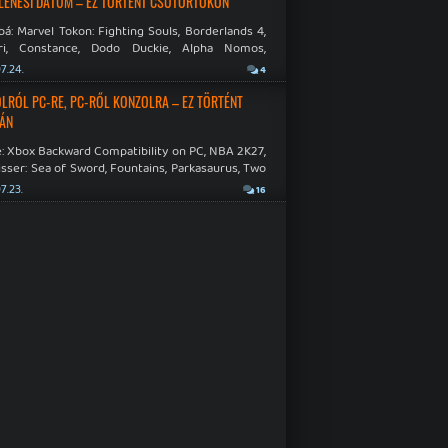
LENÉSI DÁTUM – EZ TÖRTÉNT CSÜTÖRTÖKÖN
á: Marvel Tokon: Fighting Souls, Borderlands 4,
ri, Constance, Dodo Duckie, Alpha Nomos,
as: Negative Frames.
7.24.
4
LRÓL PC-RE, PC-RŐL KONZOLRA – EZ TÖRTÉNT
ÁN
: Xbox Backward Compatibility on PC, NBA 2K27,
sser: Sea of Sword, Fountains, Parkasaurus, Two
Hospital: Full Health Collection.
7.23.
16