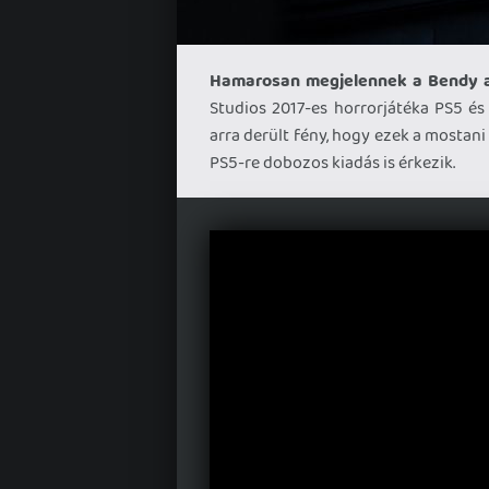
Hamarosan megjelennek a Bendy an
Studios 2017-es horrorjátéka PS5 és
arra derült fény, hogy ezek a mostan
PS5-re dobozos kiadás is érkezik.