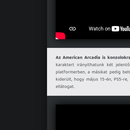
Az American Arcadia is konzolokra
karaktert irányíthatunk két jelen
platformerben, a másikat pedig bels
kiderült, hogy május 15-én, PS5-re,
ellátogat.