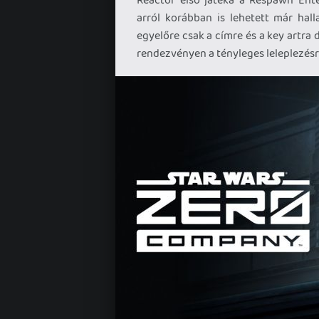
arról korábban is lehetett már hall
egyelőre csak a címre és a key artra 
rendezvényen a tényleges leleplezésre