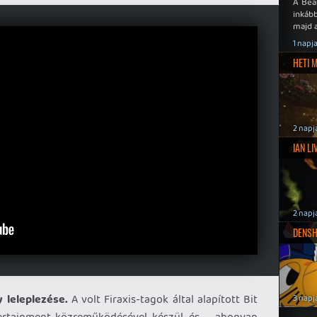
A Bea
inkáb
majd 
1 napj
HETI 
2 napj
IAN L
2 napj
DENSH
 leleplezése.
A volt Firaxis-tagok által alapított Bit
3 napj
ertainment közreműködésével készül, és – ahogyan