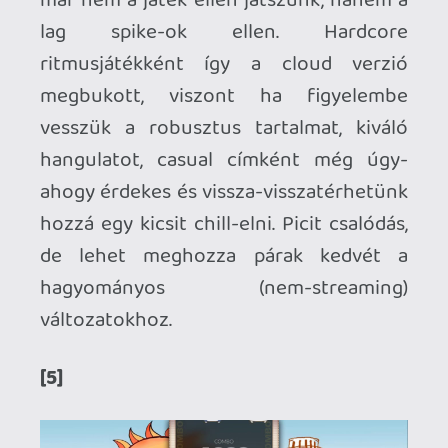
5 napja
2
Necroman Mk2
WRATH OF THE GODS
FREEPLAY
2026.07.22.
1
p34c3
REACH
TESZT
2026.07.10.
2
Necroman Mk2
MECCHA CHAMELEON BLOGTESZT
2026.06.25.
Necroman Mk2