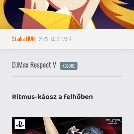
Ritmus-káosz a felhőben
DJMax: a kezdetek
Szinte hihetetlen, de a DJMax sorozat
lassan már 20 éves múltra tekint vissza. A