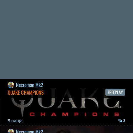
2026.04.03.
4
Necroman Mk2
MY FRIEND PEPPA PIG
BACKLOG
2026.03.29.
2
liquid
MINDEN IDŐK LEGJOBB INTRÓI #2
2026.03.27.
1
liquid
MINDEN IDŐK LEGJOBB INTRÓI #1
2026.03.15.
1
Necroman Mk2