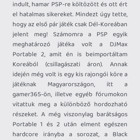
Amerikában kijött UMD-n (uh, nagyon
menő volt ez a PSP-s lemezformátum),
Európában csak digitálisan volt elérhető
a PS Store-ból. A 2010-es évek viszonylag
eseménytelenül teltek, sok mobilos játék
mellett a PS Vitás DJMax Technika Tune
méltó említésre, sajnos az
érintőképernyős megoldás nem sikerült
túl jól.