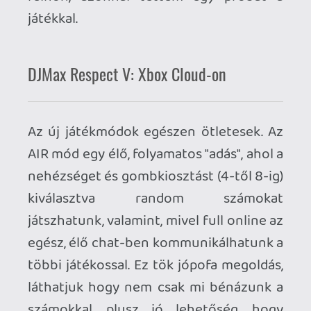
koncentráció szükséges a sikeres
játékhoz. Itt még ha a játékos oldaláról
minden adottság megvan, sajnos a
gyakorlatban használhatatlan a dolog,
mivel a cloud gaming az elfogadhatónál
jóval nagyobb input laggal dolgozik, és e
körülmény teljesen játszhatatlanná teszi
a game-et. Nyugis rpg-knél, narratív
kalandjátékoknál, vagy akár casual
versenyjátékoknál teljesen vállalható ez
a kis késés, itt viszont game breaker. :(
Ahogy láttam, a készítők beépítettek
egyfajta segítséget (jóval
engedékenyebb a játék, mint más
verzióknál) így még ha a késésből
adódóan rosszkor nyomjuk a gombokat,
ad valamekkora mozgásteret a játék, és
többnyire azért elfogadja az inputokat,