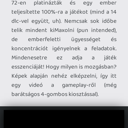
nehézséget és gombkiosztást (4-től 8-ig)
kiválasztva random számokat
játszhatunk, valamint, mivel full online az
egész, élő chat-ben kommunikálhatunk a
többi játékossal. Ez tök jópofa megoldás,
láthatjuk hogy nem csak mi bénázunk a
számokkal, plusz jó lehetőség, hogy
bármilyen valós teljesítmény nélkül is
játszhatóvá válik az összes zene. Ha jól
teljesítünk, ezeket a számokat
megnyithatjuk a többi játékmód számára,
így offline is játszhatók lesznek.
Egyjátékos "free" módon kívül vannak
küldetések is, online pedig akár 7 játékos
ellen is játszhatunk, vagy egy az egy ellen,
ranglistákkal, szezonális tartalommal, stb,
van minden. Nagyon sok megnyitható
content van, mindenféle zenék, képek,
videók, és persze az átlag játékos