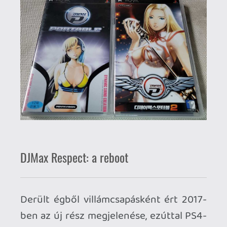
psnprofiles adatbázisa szerint összesen
72-en platinázták és egy ember
teljesítette 100%-ra a játékot (mind a 14
dlc-vel együtt, uh). Nemcsak sok időbe
telik mindent kiMaxolni (pun intended),
de emberfeletti ügyességet és
koncentrációt igényelnek a feladatok.
Mindenesetre ez adja a játék
esszenciáját! Hogy milyen is mozgásban?
Képek alapján nehéz elképzelni, így itt
egy videó a gameplay-ről (még
barátságos 4-gombos kiosztással).