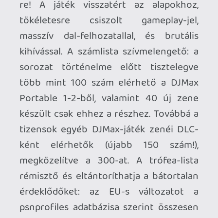
2020-ban pedig portolták a játékot PC-re
és Xbox-ra, picit megvariált
játékmódokkal (jobban fókuszál az
online-ra), és ami a legérdekesebb,
bekerült Game Pass-ba is, ráadásul az
Xbox Cloud Gaming (Beta) részeként.
Mivel nemrég kezdtem el játszani az x-es
felhőn, azonnal tettem egy próbát a
játékkal.
DJMax Respect V: Xbox Cloud-on
Az új játékmódok egészen ötletesek. Az
AIR mód egy élő, folyamatos "adás", ahol a