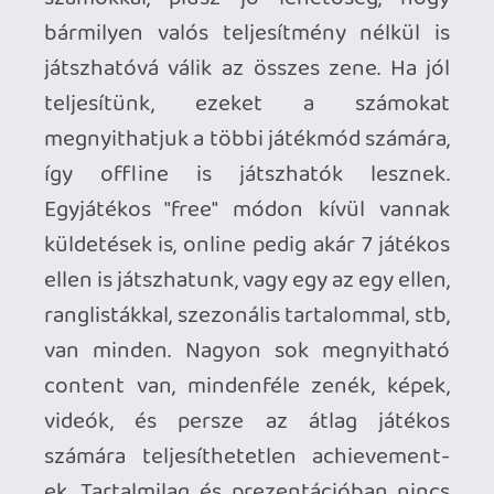
de már rövid távon is előfordulhatnak
kisebb megakadások, amik tönkreteszik
az élményt és garantáltan elrontják a
kombókat. Mivel az egész játék amúgy
erre épül, így ez ebben a formában
elfogadhatatlan és értelmetlenné teszi
mindenféle erőfeszítésünket. Sajnos itt
már nem a játék ellen játszunk, hanem a
lag spike-ok ellen. Hardcore
ritmusjátékként így a cloud verzió
megbukott, viszont ha figyelembe
vesszük a robusztus tartalmat, kiváló
hangulatot, casual címként még úgy-
ahogy érdekes és vissza-visszatérhetünk
hozzá egy kicsit chill-elni. Picit csalódás,
de lehet meghozza párak kedvét a
hagyományos (nem-streaming)
változatokhoz.