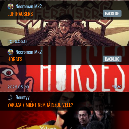
19 éve videójáték minden nap! Copyright 365 Media Kft
Impresszum
|
Hirdetési ajánlatunk
|
Felhasználási feltételek
|
Adatvédelmi elveink
|
Sütik
Hírek
|
Cikkek
|
Podcastok
|
Blogok
|
Gaming Fórum
|
Offtopic Fórum
RSS
|
Blog RSS
|
Podcast RSS
|
Instagram
|
Youtube
|
Facebook
|
Twitter
|
Patreon