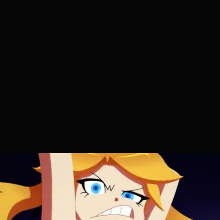
Stadia HUN
2022.09.12. 12:23
DJMax Respect V
XCLOUD