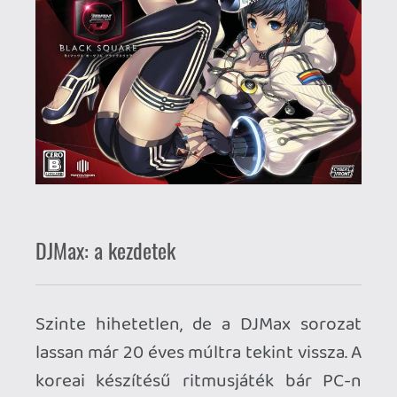
koreai készítésű ritmusjáték bár PC-n
indult, hamar PSP-re költözött és ott ért
el hatalmas sikereket. Mindezt úgy tette,
hogy az első pár játék csak Dél-Koreában
jelent meg! Számomra a PSP egyik
meghatározó játéka volt a DJMax
Portable 2, amit én is beimportáltam
Koreából (csillagászati áron). Annak
idején még volt is egy kis rajongói köre a
játéknak Magyarországon, itt a
gamer365-ön, illetve egyéb fórumokon
vitattuk meg a különböző hordozható
részeket. A még viszonylag barátságos
Portable 1 és 2 után elment egészen
hardcore irányba a sorozat, a Black
Square epizód az egyik legkeményebb
részként ismert. Az első nemzetközi
megjelenés a DJ Max Fever volt, ami
egyfajta remixe az első két résznek.