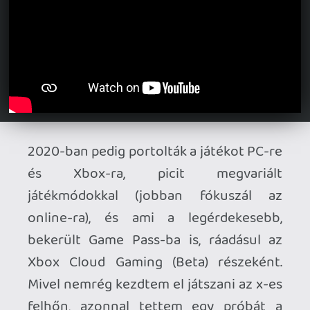
számára teljesíthetetlen achievement-
ek. Tartalmilag és prezentációban nincs
panasz a játékra, temérdek szám
játszható, a videók és az art design kiváló,
és nagyon hangulatos az egész.
És akkor sajnos jöjjön a feketeleves. A
DJMax és hasonló ritmusjátékok
századmásodperc pontosságú inputra és
hatalmas kombókra épülnek, jó
ritmusérzés, pontosság, és emberfeletti