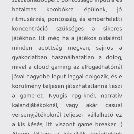
Ahhoz, hogy te is hozzászólj, be kell
jelentkezned!