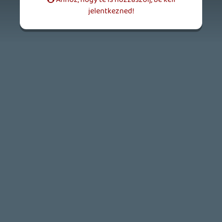
2026.04.22.
Necroman Mk2
GLITCHY CUTE LOOP
TESZT
2026.04.14.
11
Necroman Mk2
THE EXIT 8
BACKLOG
2026.04.08.
7
axl
AACE COMBAT
AJÁNLÓ
2026.04.04.
4
p34c3
ÁPRILISI VÍÁRADAT