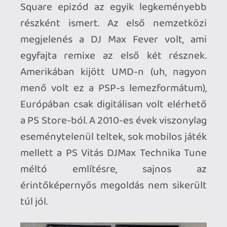
DJMax Respect: a reboot
Derült égből villámcsapásként ért 2017-
ben az új rész megjelenése, ezúttal PS4-
re! A játék visszatért az alapokhoz,
tökéletesre csiszolt gameplay-jel,
masszív dal-felhozatallal, és brutális
kihívással. A számlista szívmelengető: a
sorozat történelme előtt tisztelegve
több mint 100 szám elérhető a DJMax
Portable 1-2-ből, valamint 40 új zene
készült csak ehhez a részhez. Továbbá a
tizensok egyéb DJMax-játék zenéi DLC-
ként elérhetők (újabb 150 szám!),
megközelítve a 300-at. A trófea-lista
rémisztő és eltántoríthatja a bátortalan
érdeklődőket: az EU-s változatot a