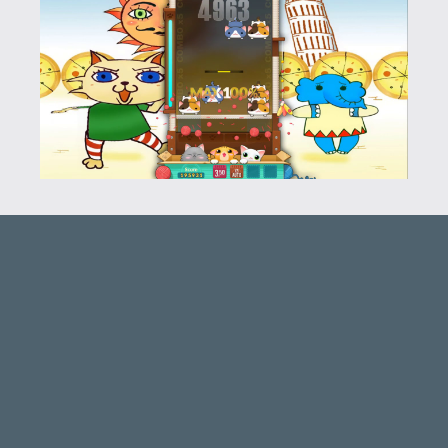
LUFTRAUSERS
BACKLOG
2026.06.12.
Necroman Mk2
HORSES
BACKLOG
2026.05.20.
20
Bountyy
YAKUZA 7 MIÉRT NEM JÁTSZOL VELE?
2026.05.11.
Necroman Mk2
WVG HALL OF FAME 2026 NYERTESEK
2026.05.07.
3