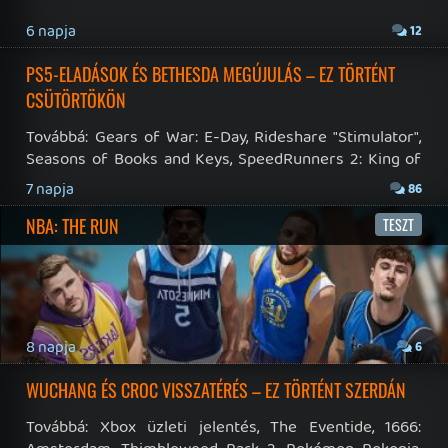
Hírek
|
Cikkek
|
Podcastok
|
Blogok
|
Gaming Fórum
|
Offtopic Fórum
RSS
|
Blog RSS
|
Podcast RSS
|
Instagram
|
Youtube
|
Facebook
|
Twitter
|
Patreon