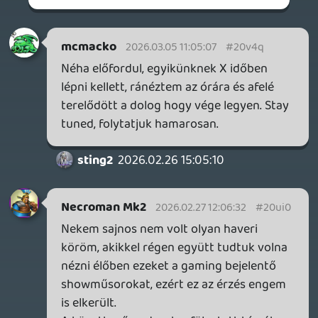
Tommy_Angelo
2026.02.26 09:19:22
#20udn
Hoppá, csak most veszem észre! Hazafelé
már hallgatom is! Köszönjük!
Ákos23
2026.02.25 13:21:54
#20ubb
Nekem ezek a state of playek vhogy nem
az igaziak, de úgy alapból a mai bemutatók
többségével így vagyok és nem a játékok
minősége miatt, egyszerűen nem tudja
vagy már nem is akarja azt adni amit
annak idején egy E3. Ott simán
végigneztem az egész napot, ha úgy volt
itt már másnap megnezem a trailereket
azt kész. Így utólag visszagondolva még
egy Ea conf is jobban lekötött amikor csak
koncepció rajzokat mutattak vagy az
ubisoft táncos, zenész hülyeségeik. Túl
kimért, komoly lett az ipar, ahogy kb
minden cég, néha szembe jönnek is
visszanezek 20-25 évvel ezelőtti