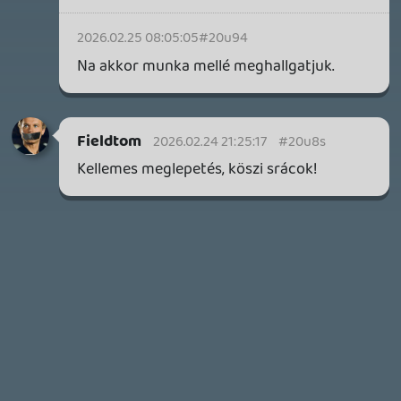
inkább a Premium előfizetők könyvtára növekedik majd
a következő néhány napban.
2 napja
7
HETI MEGJELENÉSEK | 2026 #32
PREMIER
3 napja
7
IAN LIVINGSTONE - A VÉR-SZIGET LABIRINTUSA
KÖNYV
4 napja
2
DENSHATTACK!
TESZT
4 napja
9
A SONY MARAD A TERVNÉL – EZ TÖRTÉNT PÉNTEKEN