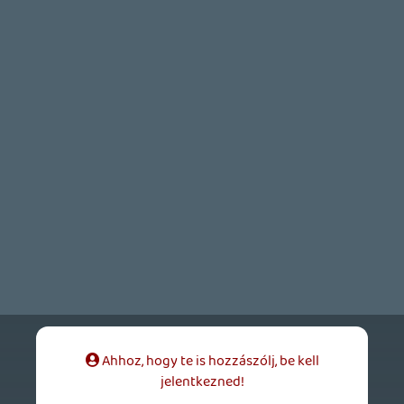
Necroman Mk2
2026.02.27 12:06:32
#20ui0
Nekem sajnos nem volt olyan haveri
köröm, akikkel régen együtt tudtuk volna
nézni élőben ezeket a gaming bejelentő
showműsorokat, ezért ez az érzés engem
is elkerült.
A következő podcastre fölvetett témák
nekem is tetszenek, várom a kibeszélő
músor róluk.
sting2
2026.02.26 15:05:10
#20uf8
Olyan lekevertnek tűnt a vége.
Ok ennyi, csőváz, majd jövünk újra..
Ja, és Ghz nagyon jól mondta a Destiny
kortes beszédében, azt amit.
A mai napig a konzolos "benchmarkok"
egyike nálam, pedig még própeccs sincs
hozzá..