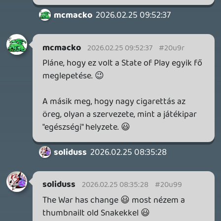
becsapós.
22 órája
1
MEGJELENÉSI DÁTUMOK NAPJA – EZ TÖRTÉNT SZERDÁN
Benne: Isle of Reveries, Beaten Path, Moonlighter 2: The
Endless Vault, Fallen Tear: The Ascension.
1 napja
2
CORSAIR CLIPPER PRO MINI 60 - KICSI, DE ERŐS
TESZT
1 napja
5
FIRE EMBLEM: FORTUNE'S WEAVE DIRECT, MAFIA: THE OLD
COUNTRY DLC – EZ TÖRTÉNT KEDDEN
Továbbá: Crimson Moon, The Walking Dead: Streets of
Survival, Endless Legend II.
2 napja
4
GAME PASS: AUGUSZTUS ELSŐ HETEI
A Beast of Reincarnation premier árnyékában ezúttal