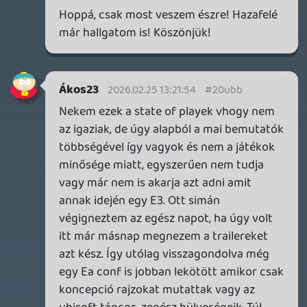
"egészségi" helyzete. 😃
soliduss
2026.02.25 08:35:28
soliduss
2026.02.25 08:35:28
#20u99
The War has change 😃 most nézem a
thumbnailt old Snakekkel 😃
2026.02.25 08:05:05
#20u94
Na akkor munka mellé meghallgatjuk.
Fieldtom
2026.02.24 21:25:17
#20u8s
Kellemes meglepetés, köszi srácok!