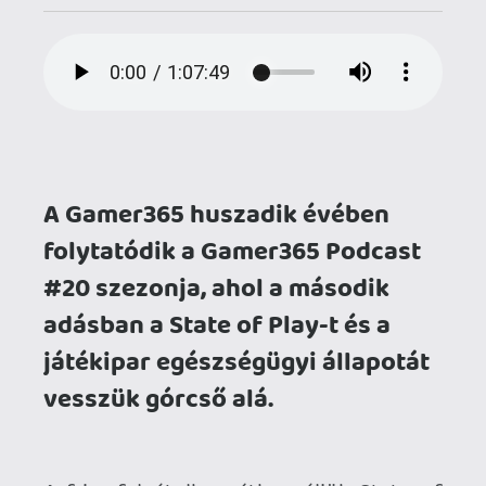
adásban a State of Play-t és a
játékipar egészségügyi állapotát
vesszük górcső alá.
A friss felvételben átbeszéljük State of
Play 2026 eseményt, amely alapvetően
egy pozitív képet festhet a videojáték-
ipar jelenlegi állapotáról.
Azonban a helyzet kicsit árnyaltabb - a
rengeteg szépséges trailer és izgalmas
játékcím mögött egy több sebből vérző
szórakoztatóipar képe sejlik fel, amit
megpróbáltunk a magunk naivitásával
körbejárni.
A felvétel online készült, köszönjük
FCsaba kollégánk segítségét a ZenCastr