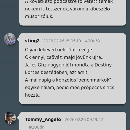
reklámokat és akkor még be mertek
vállalni bizar dolgokat is, manapság nincs
semmi nehogy vki peregjen.
axl
2026.02.25 10:29:55
#20ua2
Öreg? A negyedik részben elvileg még
csak 42 éves. Oké, hogy más miatt néz ki
úgy, ahogy, de pusztán ezért egy tök jó
dohányzás elleni poszterfigura lenne.
(Vagy épp ellenkezőleg: Ha már egyébként
is leépül a szervezete, minek vigyázzon
rá?) 🙂
mcmacko
2026.02.25 09:52:37
mcmacko
2026.02.25 09:52:37
#20u9r
Pláne, hogy ez volt a State of Play egyik fő
meglepetése. 😉
A másik meg, hogy nagy cigarettás az
öreg, olyan a szervezete, mint a játékipar