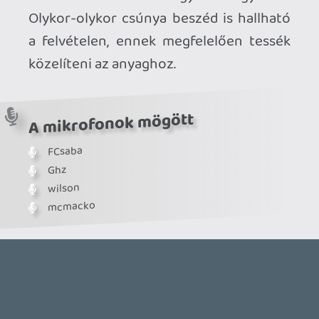
Ahhoz, hogy te is hozzászólj, be kell
jelentkezned!
mcmacko
2026.03.05 11:05:07
#20v4q
Néha előfordul, egyikünknek X időben
lépni kellett, ránéztem az órára és afelé
terelődött a dolog hogy vége legyen. Stay
tuned, folytatjuk hamarosan.
sting2
2026.02.26 15:05:10