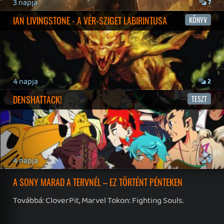
19 éve videójáték minden nap! Copyright 365 Media Kft
Impresszum
|
Hirdetési ajánlatunk
|
Felhasználási feltételek
|
Adatvédelmi elveink
|
Sütik