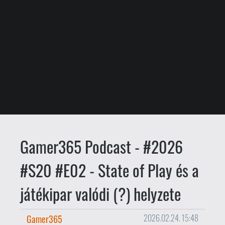
Gamer365 Podcast - #2026
#S20 #E02 - State of Play és a
játékipar valódi (?) helyzete
Gamer365
2026.02.24. 15:48
A Gamer365 huszadik évében
folytatódik a Gamer365 Podcast
#20 szezonja, ahol a második