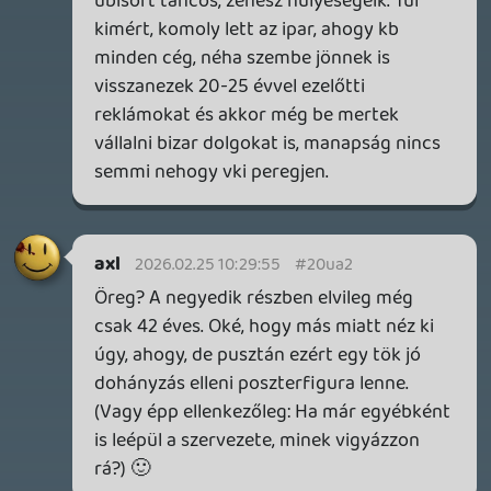
GTA A NETFLIXEN – EZ TÖRTÉNT CSÜTÖRTÖKÖN
Továbbá: Warrior Cats: Clans of the Forest, Onimusha:
Way of the Sword, TOEM 2, Quake remaster.
11 órája
8
SENARA: THE SACRAMENT
TESZT
Szektások, mélytengeri rémek és egy realisztikus
óceánjáró. A SENARA-ban első pillantásra minden
megvan, ami a sikerhez kell, ez az összkép azonban