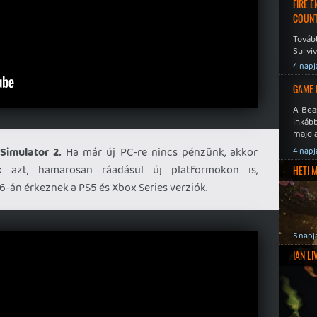
FIRE 
COUNT
Továb
Surviv
4 napj
GAME 
A Bea
inkáb
majd 
Simulator 2.
Ha már új PC-re nincs pénzünk, akkor
4 napj
ük azt, hamarosan ráadásul új platformokon is,
HETI 
6-án érkeznek a PS5 és Xbox Series verziók.
5 napj
IAN L