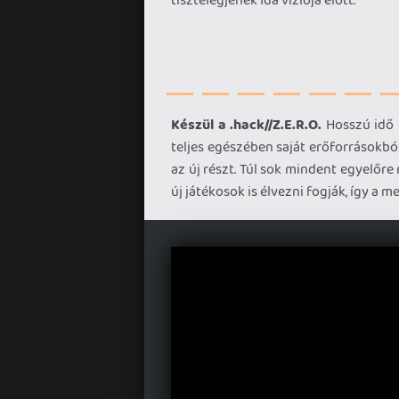
Készül a .hack//Z.E.R.O.
Hosszú idő 
teljes egészében saját erőforrásokból
az új részt. Túl sok mindent egyelőre
új játékosok is élvezni fogják, így a 