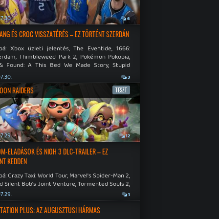
7.30.
6
NG ÉS CROC VISSZATÉRÉS – EZ TÖRTÉNT SZERDÁN
bá: Xbox üzleti jelentés, The Eventide, 1666:
rdam, Thimbleweed Park 2, Pokémon Pokopia,
& Found: A This Bed We Made Story, Stupid
 Dies.
7.30.
3
OON RAIDERS
TESZT
7.29.
12
M-ELADÁSOK ÉS NIOH 3 DLC-TRAILER – EZ
NT KEDDEN
á: Crazy Taxi: World Tour, Marvel's Spider-Man 2,
d Silent Bob's Joint Venture, Tormented Souls 2,
e Room in Hell, Slain 2: The Beast Within.
7.29.
1
TATION PLUS: AZ AUGUSZTUSI HÁRMAS