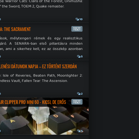
á: Warrior Cats: Clans of the Forest, Onimusha:
f the Sword, TOEM 2, Quake remaster.
a
10
A: THE SACRAMENT
TESZT
ások, mélytengeri rémek és egy realisztikus
járó. A SENARA-ban első pillantásra minden
n, ami a sikerhez kell, ez az összkép azonban
pós.
a
5
LENÉSI DÁTUMOK NAPJA – EZ TÖRTÉNT SZERDÁN
: Isle of Reveries, Beaten Path, Moonlighter 2:
dless Vault, Fallen Tear: The Ascension.
a
2
R CLIPPER PRO MINI 60 - KICSI, DE ERŐS
TESZT
a
5