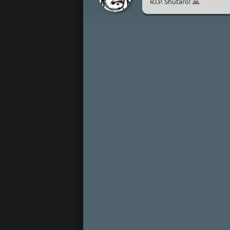
R.I.P. Shutaro! 🙏