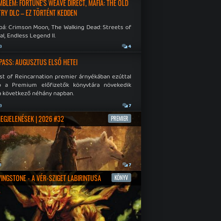
EMBLEM: FORTUNE'S WEAVE DIRECT, MAFIA: THE OLD
RY DLC – EZ TÖRTÉNT KEDDEN
bá: Crimson Moon, The Walking Dead: Streets of
al, Endless Legend II.
a
4
PASS: AUGUSZTUS ELSŐ HETEI
st of Reincarnation premier árnyékában ezúttal
b a Premium előfizetők könyvtára növekedik
a következő néhány napban.
a
7
MEGJELENÉSEK | 2026 #32
PREMIER
a
7
IVINGSTONE - A VÉR-SZIGET LABIRINTUSA
KÖNYV