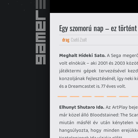
Egy szomorú nap – ez történt
drag
Csető Zsolt
Meghalt Hideki Sato.
A Sega megerősí
volt elnökük – aki 2001 és 2003 közö
játéktermi gépek tervezésével kezd
konzoljának fejlesztésénél, így neki 
és a Dreamcastet is. 77 éves volt.
Elhunyt Shutaro Ida.
Az ArtPlay bejel
már közel álló Bloodstained: The Sca
miután másfél év után kénytelen v
hangsúlyozta, hogy minden erejükk
tisztelegjenek Ida víziója előtt.