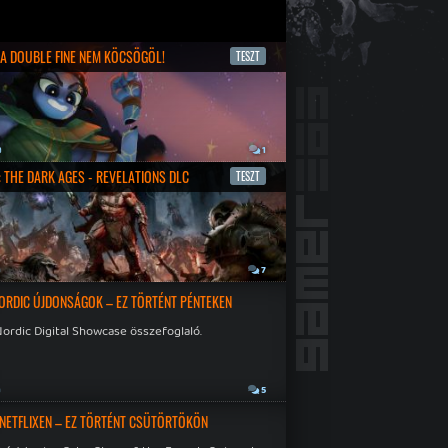
- A DOUBLE FINE NEM KÖCSÖGÖL!
TESZT
a
1
 THE DARK AGES - REVELATIONS DLC
TESZT
a
7
ORDIC ÚJDONSÁGOK – EZ TÖRTÉNT PÉNTEKEN
ordic Digital Showcase összefoglaló.
a
5
 NETFLIXEN – EZ TÖRTÉNT CSÜTÖRTÖKÖN