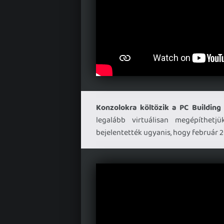
Konzolokra költözik a PC Building 
legalább virtuálisan megépíthetj
bejelentették ugyanis, hogy február 2