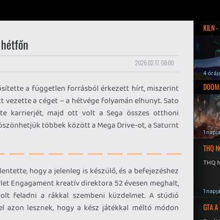
KILN 
 hétfőn
2026.02.17. 08:00
4 óráj
DOOM:
tette a független forrásból érkezett hírt, miszerint
tt vezette a céget – a hétvége folyamán elhunyt. Sato
te karrierjét, majd ott volt a Sega összes otthoni
köszönhetjük többek között a Mega Drive-ot, a Saturnt
1 napj
THQ N
THQ N
entette, hogy a jelenleg is készülő, és a befejezéshez
rlet Engagament kreatív direktora 52 évesen meghalt,
1 napj
olt feladni a rákkal szembeni küzdelmet. A stúdió
el azon lesznek, hogy a kész játékkal méltó módon
GTA A