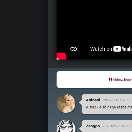
Ahhoz, hogy t
Adibadi
2026.02.17 21:43:15
A .hack első négy része 
Zangpo
2026.02.17 17:46:02