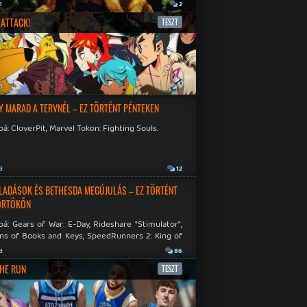
a
2
ATTACK!
TESZT
a
9
Y MARAD A TERVNÉL – EZ TÖRTÉNT PÉNTEKEN
á: CloverPit, Marvel Tokon: Fighting Souls.
a
12
LADÁSOK ÉS BETHESDA MEGÚJULÁS – EZ TÖRTÉNT
ÖRTÖKÖN
á: Gears of War: E-Day, Rideshare "Stimulator",
ns of Books and Keys, SpeedRunners 2: King of
.
a
86
THE RUN
TESZT