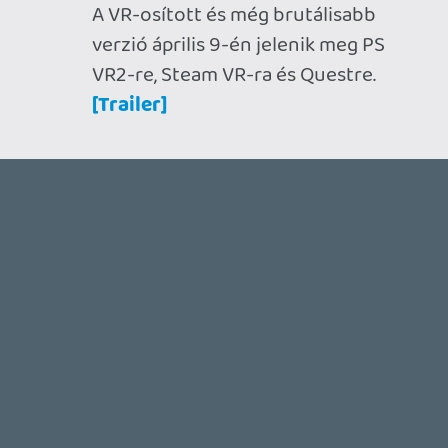
szebbet, jobbat, mást.
Én azt nem bocsájátom meg az Epicnek,
hogy a Fortnite miatt kukázták a nextgen
Unreal Tournament projektet.
Vladi
2026.03.25 11:20:01
theSickness
2026.03.25 15:02:12
#20wz7
Ez mondjuk eléggé meredek. Ha fontos
embereket raktak ki, naivan azt
gondolnám, hogy elengedték a Fortnite
vonalat, már csak felszínen tarják, amíg
tudják.
sQr
2026.03.25 14:40:42
sQr
2026.03.25 14:40:42
#20wz6
Az elbocsátott emberek között olyan
jelentéktelen arcok voltak, mint a design
director Christopher Pope, principle