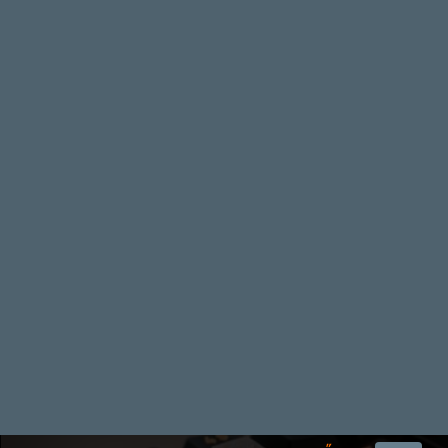
19 éve videójáték minden nap! Copyright 365 Media Kft
Impresszum
|
Hirdetési ajánlatunk
|
Felhasználási feltételek
|
Adatvédelmi elveink
|
Sütik
Hírek
|
Cikkek
|
Podcastok
|
Blogok
|
Gaming Fórum
|
Offtopic Fórum