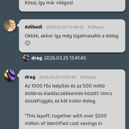
Adibadi
2026.03.25 09:34:10
Adibadi
2026.03.25 09:34:10
#20wy1
Epic Games:
Az 1000 fő elbocsátás kb. 20%-a a
jelenlegi létszámnak. 500 millió dollár
megtakarítást várnak ettől. A teljes
elbocsátás előtti létszám tehát 2,5 milliárd
dollár költséget jelent (20%=500 millió,
100%=2,5 milliárd).
Epic Games bevételei (forrás: Statista)
2018: 5,48 milliárd $
2019: 3,71 milliárd $
2020: 5,1 milliárd $
2021: 4,8 milliárd $
2022: 4,4 milliárd $
2023: 5,2 milliárd $
2024: 5,7 milliárd $
2025: 6 milliárd $(becsült)