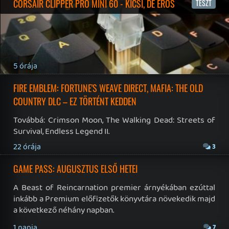
RSS
|
Blog RSS
|
Podcast RSS
|
Instagram
|
Youtube
|
Facebook
|
Twitter
|
Patreon