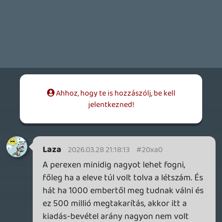
összefüggés, ez két külön dolog.
"This layoff, together with over $500
million of identified cost savings in
contracting, marketing, and closing some
open roles puts us in a more stable place."
Adibadi
2026.03.25 13:38:44
#20wyx
Pontatlan voltam a túl gyors értelmezés
során. Egész pontosan ez a hír:
Epic Games, the developer of the popular
video game “Fortnite,” is laying off more
than 1,000 employees and cutting $500
million in costs.
Én a kettőt fejben összeraktam azonnal,
de ahogy rávilágítottál, az alkalmazottak
fizetése csak egy részét képezi az összes
költségcsökkentésnek, szóval az a
feltételezés sem állja meg a helyét, hogy
kb 2,5 milliárd bérköltséggel
számolhattunk. Köszönöm a javítást!