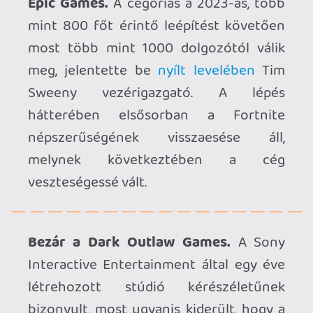
bizonyult, most ugyanis kiderült, hogy a
Call of Duty-veterán Jason Blundell által
vezetett csapatnál lehúzták a rolót.
Sajnos egyéb leépítések is történtek a
Sonynál: a mobiljátékos részlegektől is
nagyjából 50 főt engedtek el, valamint
bezárják az Oscar- és Emmy-győztes
VFX-stúdiót, a 2022-ben felvásárolt
Pixomondót is.
Jön az EverQuest Legends.
A rajongói
elképzelésnek induló, végül a Daybreak
Game Company által felkarolt felújítás új
megközelítéssel hozza el az MMORPG
műfaj úttörőjét, a Legends ugyanis
egyszemélyes, casual megközelítéssel
készült, így azok is átélhetik a klasszikus
kalandokat, akik nem csapatban