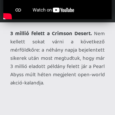
Xboxra látogat az Albion Online.
A
közel tíz éve elindult free-to-play
MMORPG hamarosan Xbox Seriesre is
megjelenik: bejelentették, hogy április
21-én jön a konzolos verzió, méghozzá
cross-play támogatással.