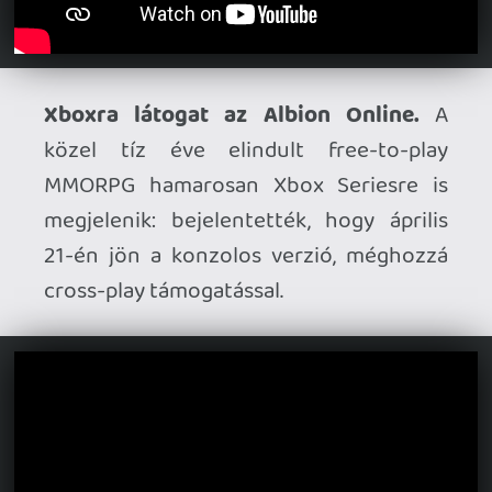
Leáll a Shadowverse.
A Cygames
bejelentette, hogy tíz év után leköszön a
free-to-play kártyás játék: június 30-án
lelövik a szervereket. Aggodalomra
azonban nincs ok, hiszen a tavaly
megjelent utód, a Shadowverse: Worlds
Beyond, illetve a fizikai változat, a
Shadowverse: Evolve természetesen
továbbra is futni fognak.
VR-SAROK