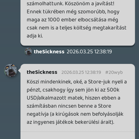
legalábbis a fejesek legszívesebben egy-
egy projektre határozott időre szerződött
alkalmazottakkal lennének a
legboldogabbak.