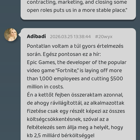
Tökéletes példája annak, hogy vágják
romba a 'befektetők' a munkából megélni
szándékozók életét. Az a kényszeres
növekedési mánia, ami a gazdaság
'motorja', pár ezer embernek hoz igazán
hasznot, a többi meg bármikor
beáldozható.
A legszebb a történetben az, hogy a
bevétel kiesést jelölik meg oknak a
kirúgásokra, de arról egy szót sem ejtenek,
hogy ezt hogyan tervezik visszahozni.
Sehogy. A fejős tehenet még szipolyozni
kell, amíg csak lehet.
Megyek, beveszem a nyugtatómat.
theSickness
2026.03.25 09:08:00
#20wxy
Ezt nem értem. A Fortnite így is nyomtatja
a pénzt. Hogy a picsába veszteségesek? Mi
viszi a pénzt?
Egyébként nagyon úgy tűnik, hogy a
játékipar már nem igazán kínál karriert,