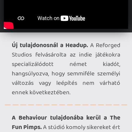
Készül a
Payday: Aces High
, amely
idén fog megjelenni SteamVR-ra és
Questre.
[Trailer]
Bemutatkozott a
Compass
. Az
open-world repkedős kaland
tavasszal érkezik PS VR2-re,
SteamVR-ra és Questre.
[Trailer]
Megjelenési dátumot kapott a
FlatOut 4: Total Insanity VR
. Az
autós zúzás első körben Early
Access formában fog debütálni
április 23-án, SteamVR platformon.
[Trailer]
Jövő hónapban érkezik a
Wrath:
Aeon of Ruin VR – Brutal Edition
.
A VR-osított és még brutálisabb
verzió április 9-én jelenik meg PS
VR2-re, Steam VR-ra és Questre.