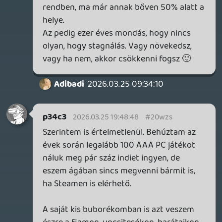
Ennek tükrében még szomorúbb, hogy
maga az 1000 ember elbocsátása még
csak nem is a teljes költség megtakarítást
adja ki.
theSickness
2026.03.25 12:38:19
theSickness
2026.03.25 12:38:19
#20wyb
Köszi mindenkinek, oké, a Store-juk nyeli a
pénzt, csakhogy így sem jön ki az 500k
USD/alkalmazott matek, hiszen ebben a
számításban nincsen benne a Store
negatívja (a kirúgások nem befolyásolják
az ingyenes játékok bekerülési árait).
2026.03.25 12:35:42
#20wya
"soha nem bocsátom meg az Epic-nek,
hogy mit műveltek az éveken keresztül
szeretett Fortnite-ommal"
ha nem indiszkrét, ezt ki tudnák fejteni?
Tényleg érdekel, nagyon nem vagyok