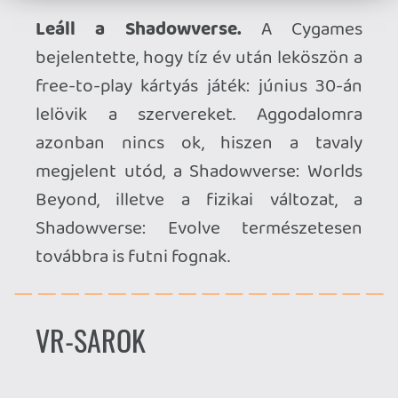
Ahhoz, hogy te is hozzászólj, be kell
jelentkezned!
Laza
2026.03.28 21:18:13
#20xa0
A perexen minidig nagyot lehet fogni,
főleg ha a eleve túl volt tolva a létszám. És