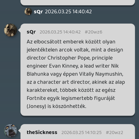
nem kívánok ilyesmit, ez biztosan nem
ezeken az emberek hibája.
theSickness
2026.03.25 09:08:00
soliduss
2026.03.25 11:09:06
#20wy7
Epic game store....
theSickness
2026.03.25 09:08:00
theSickness
2026.03.25 10:24:23
#20wy4
Gyors fejszámolás után ez azt jelentené,
hogy egyetlen ember félmillió dollárba fáj
nekik? Éves bontásról beszélünk? Ilyen jól
keresnek? Vagy ebben benne vannak a
vonatkozó költségek (rezsi, épületbérlés
és fenntartás, ilyesmik)?
Mindenesetre ez is megint ilyen
túszámlázós sztorinak tűnik.