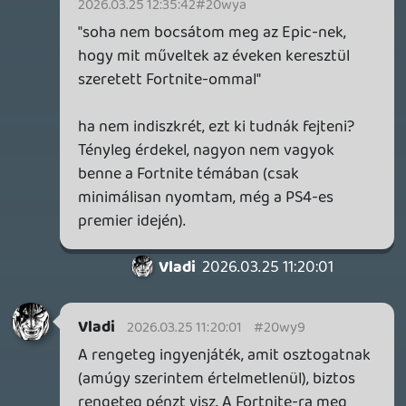
CORSAIR CLIPPER PRO MINI 60 - KICSI, DE ERŐS
TESZT
5 órája