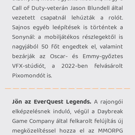
szeretnének játszani. Júliusban érkezik,
méghozzá egy csokor modernizálással és
áramvonalasítással a kényelmesebb
élményért.
3 millió felett a Crimson Desert.
Nem
kellett sokat várni a következő
mérföldkőre: a néhány napja bejelentett
sikerek után most megtudtuk, hogy már
3 millió eladott példány felett jár a Pearl