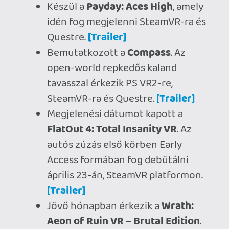
hát ha 1000 embertől meg tudnak válni és
ez 500 millió megtakarítás, akkor itt a
kiadás-bevétel arány nagyon nem volt
rendben, ma már annak bőven 50% alatt a
helye.
Az pedig ezer éves mondás, hogy nincs
olyan, hogy stagnálás. Vagy növekedsz,
vagy ha nem, akkor csökkenni fogsz 🙂
Adibadi
2026.03.25 09:34:10
p34c3
2026.03.25 19:48:48
#20wzs
Szerintem is értelmetlenül. Behúztam az
évek során legalább 100 AAA PC játékot
náluk meg pár száz indiet ingyen, de
eszem ágában sincs megvenni bármit is,
ha Steamen is elérhető.
A saját kis buborékomban is azt veszem
észre a fiamon, uncsitesókon, barátaikon,
hogy szinte teljesen kipukkant a Fortnite
lufi, senkit nem érdekel már, találtak