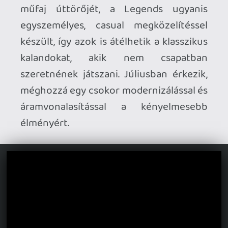
Abyss múlt héten megjelent open-world
akció-kalandja.
Áprilisban jön a Pokémon Champions.
Az online összecsapásokra fókuszáló
ingyenes játék április 8-án debütál
Switch-en – később mobilos verziók is
várhatóak. Lent egy friss áttekintő videót
is megnézhettek róla.