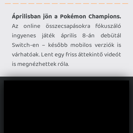
Új tulajdonosnál a Headup.
A Reforged
Studios felvásárolta az indie játékokra
specializálódott német kiadót,
hangsúlyozva, hogy semmiféle személyi
változás vagy leépítés nem várható
ennek következtében.
A Behaviour tulajdonába kerül a The
Fun Pimps.
A stúdió komoly sikereket ért
el a 7 Days to Die révén, szeretnének
azonban magasabb szintre lépni, ezért
döntöttek úgy, hogy a Behaviour
Interactive (Dead by Daylight) égisze
alatt folytatják.