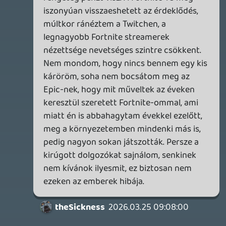
FIRE EMBLEM: FORTUNE'S WEAVE DIRECT, MAFIA: THE OLD
COUNTRY DLC – EZ TÖRTÉNT KEDDEN
Továbbá: Crimson Moon, The Walking Dead: Streets of
Survival, Endless Legend II.
22 órája
3
GAME PASS: AUGUSZTUS ELSŐ HETEI
A Beast of Reincarnation premier árnyékában ezúttal
inkább a Premium előfizetők könyvtára növekedik majd
a következő néhány napban.
1 napja
7
HETI MEGJELENÉSEK | 2026 #32
PREMIER
2 napja
7
IAN LIVINGSTONE - A VÉR-SZIGET LABIRINTUSA
KÖNYV