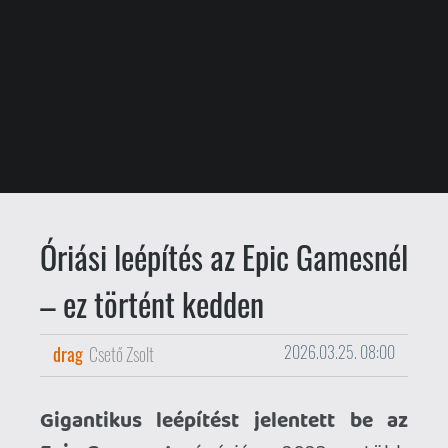
– ez történt kedden
drag
Csető Zsolt
2026.03.25. 08:00
Gigantikus leépítést jelentett be az
Epic Games.
A cégóriás a 2023-as, több
mint 800 főt érintő leépítést követően
most több mint 1000 dolgozótól válik
meg, jelentette be
nyílt levelében
Tim
Sweeny vezérigazgató. A lépés
hátterében elsősorban a Fortnite
népszerűségének visszaesése áll,
melynek következtében a cég
veszteségessé vált.
Bezár a Dark Outlaw Games.
A Sony
Interactive Entertainment által egy éve
létrehozott stúdió kérészéletűnek