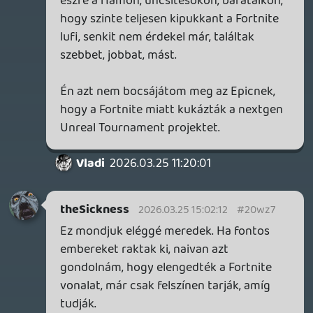
benne a Fortnite témában (csak
minimálisan nyomtam, még a PS4-es
premier idején).
Vladi
2026.03.25 11:20:01
Vladi
2026.03.25 11:20:01
#20wy9
A rengeteg ingyenjáték, amit osztogatnak
(amúgy szerintem értelmetlenül), biztos
rengeteg pénzt visz. A Fortnite-ra meg
iszonyúan visszaeshetett az érdeklődés,
múltkor ránéztem a Twitchen, a
legnagyobb Fortnite streamerek
nézettsége nevetséges szintre csökkent.
Nem mondom, hogy nincs bennem egy kis
káröröm, soha nem bocsátom meg az
Epic-nek, hogy mit műveltek az éveken
keresztül szeretett Fortnite-ommal, ami
miatt én is abbahagytam évekkel ezelőtt,
meg a környezetemben mindenki más is,
pedig nagyon sokan játszották. Persze a
kirúgott dolgozókat sajnálom, senkinek