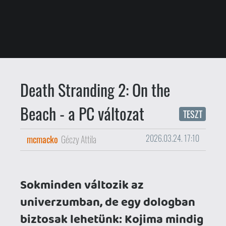
Sokminden változik az
univerzumban, de egy dologban
biztosak lehetünk: Kojima mindig
tartogat meglepetéseket. A Death
Stranding első része is egy
váratlan húzás volt, tele
nemkonvencionális elemekkel, és
a Kojima-védjegynek számító
újító szándékkal,
filmszerűséggel... na meg egy
kiváló PC átirattal
, amely hat
(
Gyerekek, hat!!!
) esztendeje
lepte meg a PS-portokkal akkor
még csak ritkásan találkozó
gamereket. A második rész