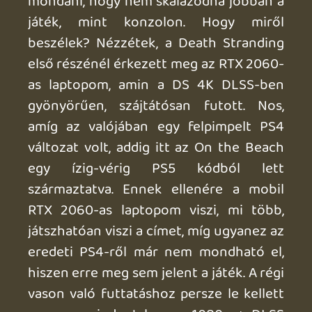
A CPU limitáció másik oldala viszont,
hogy pl. Steam Decken már SOKKAL
rosszabb a helyzet. Tökmindegy, hogy mit
csinálsz, hogyan állítod be a játékot, 20-
25 FPS értéktől jobbat NEM FOGSZ
kikaparni a programból Dekken. És ehhez
a minimum az FSR alkalmazása, amitől
meg jó kásás is lesz a kép. Ennek ellenére