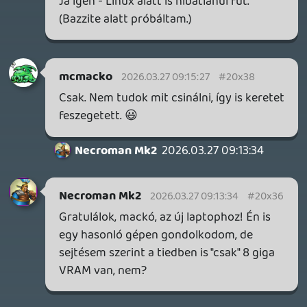
1 napja
5
FIRE EMBLEM: FORTUNE'S WEAVE DIRECT, MAFIA: THE OLD
COUNTRY DLC – EZ TÖRTÉNT KEDDEN
Továbbá: Crimson Moon, The Walking Dead: Streets of
Survival, Endless Legend II.
2 napja
4
GAME PASS: AUGUSZTUS ELSŐ HETEI
A Beast of Reincarnation premier árnyékában ezúttal
inkább a Premium előfizetők könyvtára növekedik majd
a következő néhány napban.
2 napja
7
HETI MEGJELENÉSEK | 2026 #32
PREMIER