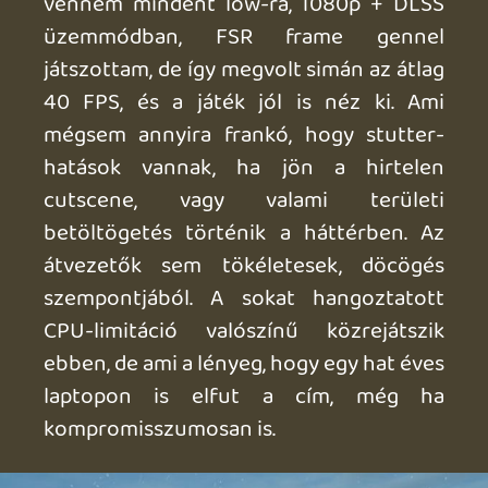
(vagy épp ezért, hehe), egy bő órát
nyomtam így a játékot TV-re kidokkolva,
és a brutális önsanyargatás ellenére sem
mondhatom, hogy ne élveztem volna a
dolgot. A DS megfontolt játékmenete, és
az átvezetők általános nyugissága miatt
nem mondom, hogy játszhatatlan a Deck
változat, mindenesetre én a zöld pipát
már nem tenném ki a "Deck Verified"
felirattal, még akkor sem, ha vannak
"portable" (azaz "ultra-low") beállítási
lehetőségek is az opciótengerben.