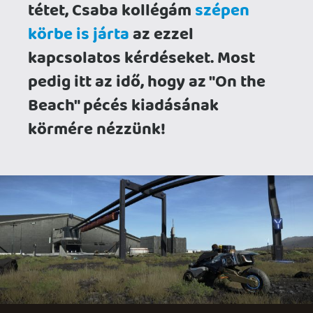
egyből tudja a DLSS, FSR és XeSS
generációs technikákat, amihez
csatlakozik a PS5 generációban
bemutatkozott PICO képjavító eljárás is.
A dolgokat kombinálhatod is, tehát DLSS
upscaling mellé választhatsz FSR frame
generációt. (Kell is, de erről majd
később...). Ha erős vasad és speckó
monitorod van, akár 32:9-ig
szélesítheted látóhatárt, és
kikapcsolhatod a frame-zárat is. Van
haptikus visszajelzés (pláne DualSense
kapcsolódással), tehát gyakorlatilag
megkapod a boosted-PS5 változatot, ha
van megfelelő PC-d a futtatáshoz.