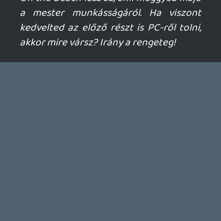
Krisz576
2026.03.24 23:09:04
#20wxf
Elég annyi hozzá, hogy Pro is mennyivel
élesebben hozza az alapból is fullos
bexarás PS5 grafikát.
Bár most a Resi Requiemen ámultam,
igazából minden rendszeren (Switch 2,
PS5), de főleg Pro-n.
KiswechPS3
2026.03.24 21:34:04
mcmacko
2026.03.24 22:49:54
#20wxe
Most van egy jó kis keresztmetszetem
Decktől az új Alienware notimig, szóval
lehet csemegézni. Kár, hogy FCsabi asztali
gépén nem tudtuk megnézni...
KiswechPS3
2026.03.24 21:34:04
KiswechPS3
2026.03.24 21:34:04
#20wx4
Szeretem a PC-s port írásaidat mackó, jó