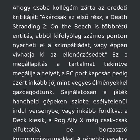
Nos, ez volt az első játék, ahol elmosódott
nálam az "előre renderelt" és a játék
motorjának az engine-je közötti határ.
Elindult a játék, szépen pásztázta a kamera
a tájat, jöttek a feliratok, néztem is, hogy
de szép animáció. Aztán egyszer csak
átmenet nélkül megjelent a kedvenc
hordárunk és átadta az irányítást. Én meg
ültem a székben a kontrollerrel a
kezemben, és nem hittem el, hogy ez így
néz ki - hozzáteszem, az első rész is
nagyon szép volt (még Steam Decken is),
de ez meg egyenesen elképesztő. A
karakterek is továbbfejlődtek, a baba
például már megugorja az "uncanny
valley"-t, a főszereplőnél még látom, hogy
nem az igazi. De már nem vagyunk messze.
Ma pont szabin vagyok, mindjárt kiteszem
a 65"-os OLED TV-re is, mert az előző részt
azon játszottam végig, nagyon kíváncsi
vagyok, hogy megy.
Ja igen - Linux alatt is hibátlanul fut.
(Bazzite alatt próbáltam.)