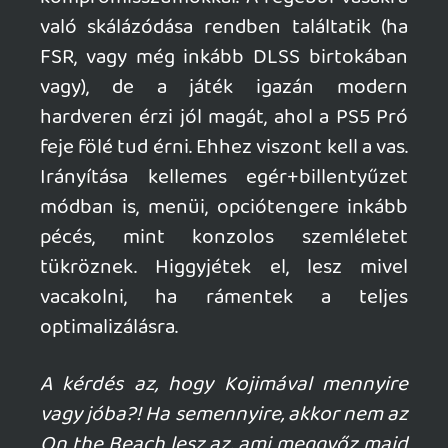
mcmacko
2026.03.27 09:15:27
#20x38
Csak. Nem tudok mit csinálni, így is keretet
feszegetett. 😃
Necroman Mk2
2026.03.27 09:13:34
Necroman Mk2
2026.03.27 09:13:34
#20x36
Gratulálok, mackó, az új laptophoz! Én is
egy hasonló gépen gondolkodom, de
sejtésem szerint a tiedben is "csak" 8 giga
VRAM van, nem?
KiswechPS3
2026.03.25 09:13:08
#20wxz
Igen, a Requiem kegyetlenül fest Pro-n,
sokszor csak ámultam. Teljes path tracing-
gel meg még egy szinttel feljebb van 🙂
Krisz576
2026.03.24 23:09:04