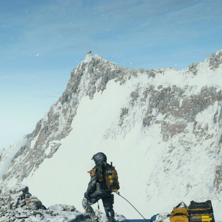
Persze a Death Stranding 2 igazán jól egy
kurrens vason érzi magát. Nos, a DS2
érkezésére laptopot is váltottam, így
Ultra 9 procival, 32 giga RAM + mobil
5070-es kártyával mennybe menne a cím,
gondolhatnánk. Nos, úgy mindent very
high/high beállításokra felcsutkázva, csak
1080p, DLSS Quality és 1-2 fényhatás
"high"-ra való visszaállításával tudtam
stabil 60 FPS-t kicsikarni a játékból, és
ennek ellenére a program nem nézett ki
generációs szinten jobban. Szóval kell a
cuccnak az erő, ha minden tekintetben ki
akarjuk használni a PC-s port nyújtotta
lehetőségeket.