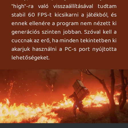
Ahhoz, hogy te is hozzászólj, be kell
jelentkezned!
Dester
2026.04.02 10:57:29
#20xmi
Szia Mackó 🙂 Én annyit tennék hozzá,
hogy vagyok annyira szerencsés, hogy egy
elég izmos konfiggal eshettem neki
(5950X, 128GB RAM, RTX5090), mindezt
4K-ban egy 240Hz-es OLED monitoron.