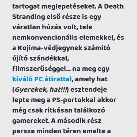
persze minden téren emelte a
tétet, Csaba kollégám
szépen
körbe is járta
az ezzel
kapcsolatos kérdéseket. Most
pedig itt az idő, hogy az "On the
Beach" pécés kiadásának
körmére nézzünk!
Tudjátok, ilyenkor következik a feature-
felsorolás. Ha láttál már mostanában
PS5-portot számítógépen, pontosan
tudod, hogy mire számíthatsz. A port