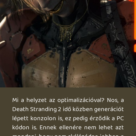
mégsem annyira frankó, hogy stutter-
hatások vannak, ha jön a hirtelen
cutscene, vagy valami területi
betöltögetés történik a háttérben. Az
átvezetők sem tökéletesek, döcögés
szempontjából. A sokat hangoztatott
CPU-limitáció valószínű közrejátszik
ebben, de ami a lényeg, hogy egy hat éves
laptopon is elfut a cím, még ha
kompromisszumosan is.