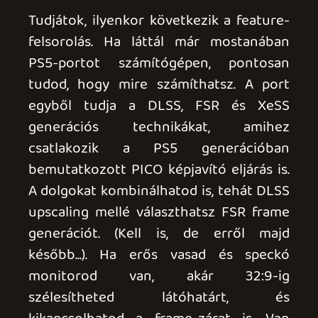
Mi a helyzet az optimalizációval? Nos, a
Death Stranding 2 idő közben generációt
lépett konzolon is, ez pedig érződik a PC