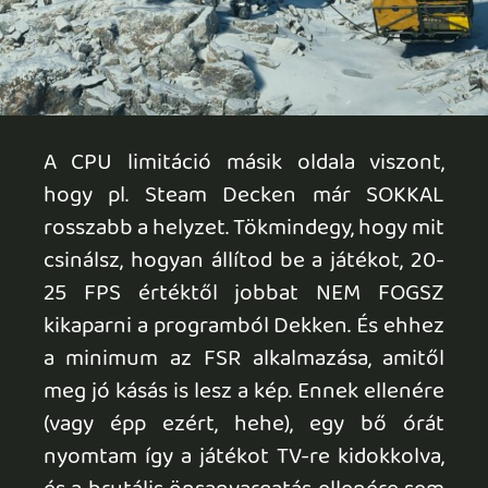
Ahogy Csaba kollégám zárta az eredeti
kritikáját: "Akárcsak az első rész, a Death
Stranding 2: On the Beach is többrétű
entitás, ebből kifolyólag számos ponton
nyerheti el a szimpátiádat, vagy éppen
vívhatja ki az ellenérzésedet." Ez a
megállapítás a tartalmat tekintve
megállja a helyét, a PC port kapcsán pedig
azért inkább jó, mint vegyes élményekkel
gazdagodtunk. Sajnálatosan a játék
handheld gépeken szinte esélytelenül
indul versenybe, vagy inkább fordítva: a