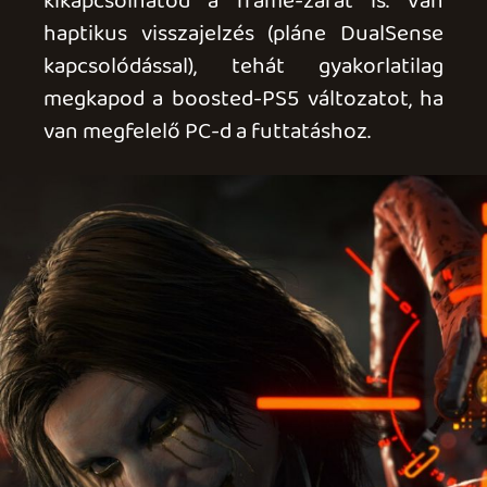
kódon is. Ennek ellenére nem lehet azt
mondani, hogy nem skálázódna jobban a
játék, mint konzolon. Hogy miről
beszélek? Nézzétek, a Death Stranding
első részénél érkezett meg az RTX 2060-
as laptopom, amin a DS 4K DLSS-ben
gyönyörűen, szájtátósan futott. Nos,
amíg az valójában egy felpimpelt PS4
változat volt, addig itt az On the Beach
egy ízig-vérig PS5 kódból lett
származtatva. Ennek ellenére a mobil
RTX 2060-as laptopom viszi, mi több,
játszhatóan viszi a címet, míg ugyanez az
eredeti PS4-ről már nem mondható el,
hiszen erre meg sem jelent a játék. A régi
vason való futtatáshoz persze le kellett
vennem mindent low-ra, 1080p + DLSS
üzemmódban, FSR frame gennel
játszottam, de így megvolt simán az átlag
40 FPS, és a játék jól is néz ki. Ami