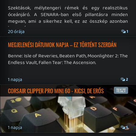
Impresszum
|
Hirdetési ajánlatunk
|
Felhasználási feltételek
|
Adatvédelmi elveink
|
Sütik
Hírek
|
Cikkek
|
Podcastok
|
Blogok
|
Gaming Fórum
|
Offtopic Fórum
RSS
|
Blog RSS
|
Podcast RSS
|
Instagram
|
Youtube
|
Facebook
|
Twitter
|
Patreon