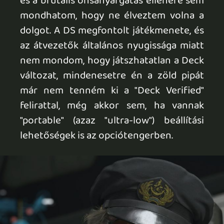
Deck kiesik, a Rog Ally X még csak-csak
elfuttatja, de borzasztó
kompromisszumokkal. A régebbi vasakra
való skálázódása rendben találtatik (ha
FSR, vagy még inkább DLSS birtokában
vagy), de a játék igazán modern
hardveren érzi jól magát, ahol a PS5 Pró
feje fölé tud érni. Ehhez viszont kell a vas.
Irányítása kellemes egér+billentyűzet
módban is, menüi, opciótengere inkább
pécés, mint konzolos szemléletet
tükröznek. Higgyjétek el, lesz mivel
vacakolni, ha rámentek a teljes
optimalizálásra.
A kérdés az, hogy Kojimával mennyire
vagy jóba?! Ha semennyire, akkor nem az
On the Beach lesz az, ami meggyőz majd
a mester munkásságáról. Ha viszont
kedvelted az előző részt is PC-ről tolni,