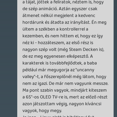
GTA A NETFLIXEN – EZ TÖRTÉNT CSÜTÖRTÖKÖN
Továbbá: Warrior Cats: Clans of the Forest, Onimusha:
Way of the Sword, TOEM 2, Quake remaster.
9 órája
7
SENARA: THE SACRAMENT
TESZT
Szektások, mélytengeri rémek és egy realisztikus
óceánjáró. A SENARA-ban első pillantásra minden
megvan, ami a sikerhez kell, ez az összkép azonban
becsapós.
20 órája
1
MEGJELENÉSI DÁTUMOK NAPJA – EZ TÖRTÉNT SZERDÁN
Benne: Isle of Reveries, Beaten Path, Moonlighter 2: The
Endless Vault, Fallen Tear: The Ascension.
1 napja
2
CORSAIR CLIPPER PRO MINI 60 - KICSI, DE ERŐS
TESZT