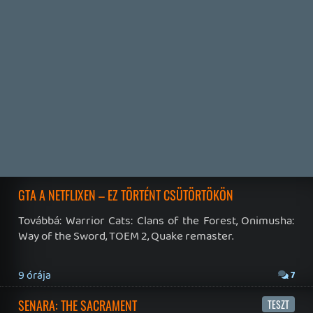
19 éve videójáték minden nap! Copyright 365 Media Kft