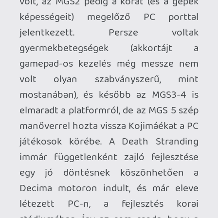
megcsap valami furcsa érzés. A kézműves
hozzáállás, a Kojima féle „weird”
különcség szele. Az, hogy valahol
mégiscsak mindig játéktörténelmi
pillanat egy ilyen magas profilú játékot
mondjuk egy várt-váratlan port
formájában viszontlátni. Az, hogy a menü
tobzódik a beállítási lehetőségektől,
magyarul beszél, és az Xbox kontrollert
egyből fogadja. Hiába na, nem a PS2
átiratok döcögős korában élünk… És
ahogy elindul a játék, ahogy átváltunk az
izlandi fotókból a tényleges gameplay
átvezetőbe, ott leesik az áll. Koppan,
tovább gurul és az erkélyről is zuhan
még pár emeletet lefele…
A definitív PC-s kiadásnak ugyanis van