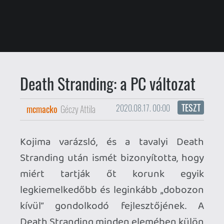
Stranding után ismét bizonyította, hogy
miért tartják őt korunk egyik
legkiemelkedőbb és leginkább „dobozon
kívül” gondolkodó fejlesztőjének. A
Death Stranding minden elemében külön
utas játék volt, és annak ellenére, hogy az
alapkoncepció sikerére kevesen mertek
volna előre nagyobb összegekkel fogadni
- … hé, sokáig azt sem tudtuk, milyen lesz
maga a játék egyáltalán - a mesternek
sztár-szereplőgárdát, korunk egyik
legtutibb konzolos motorját és a AAA
produkciók szintjén is kiemelkedő hájpot
sikerült generálnia már a megjelenés
előtt. A többi pedig történelem, 2019-
ben nem volt lap, ahol a GOTY listán ne
jelent volna meg a játék. Mi is nagyon
szerettük, ennek a novemberi