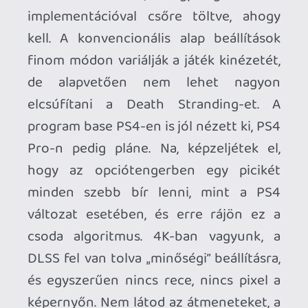
hozni, ez önmagában egy lépcső lehet a
nyolcadik és kilencedik generáció között!
Ha valamibe nagyon bele kéne kötnöm,
akkor a menük kissé csúfos betűtípusát,
annak túl éles megjelenítését emelném
ki, és a szűrődő fény effekteket, amelyek
láthatóan alacsonyabb felbontással
működnek, mint a megjelenített tér
többi része. Na jó… néhány textúránál el
tudom azt is képzelni, hogy létezhetne
magasabb felbontású változat is. De ne
legyünk telhetetlenek.
Az egyetlen szög és textúratípus,
ahol a 4K DLSS képi műterméket
produkál. Balról jobbra haladva:
1080p; 4K DLSS; natív 4K*
Jó optimalizáció, kiemelkedő