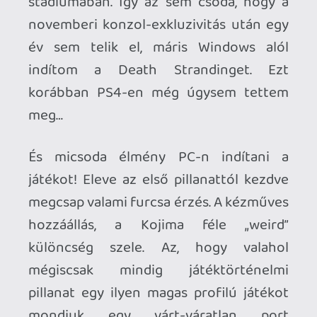
egy nagyon nagy fegyverténye. Ez pedig
az NVIDIA DLSS, mégpedig a friss
implementációval csőre töltve, ahogy
kell. A konvencionális alap beállítások
finom módon variálják a játék kinézetét,
de alapvetően nem lehet nagyon
elcsúfítani a Death Stranding-et. A
program base PS4-en is jól nézett ki, PS4
Pro-n pedig pláne. Na, képzeljétek el,
hogy az opciótengerben egy picikét
minden szebb bír lenni, mint a PS4
változat esetében, és erre rájön ez a
csoda algoritmus. 4K-ban vagyunk, a
DLSS fel van tolva „minőségi” beállításra,
és egyszerűen nincs rece, nincs pixel a
képernyőn. Nem látod az átmeneteket, a
szakáll és a szemöldök nem zizeg, az
egymásra lógó fűszálaknál nincs képzaj.
Majdnem hogy olyan a látvány, mintha az