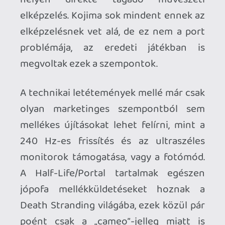
Ahhoz, hogy te is hozzászólj, be kell
jelentkezned!
KiswechPS3
2020.08.19 09:40:42
#0013c
Igen, 2080-on kellemesen fut, de a DS
sokkal komolyabb a DLSS-nek
köszönhetően 🙂
mcmacko
2020.08.18 00:58:10
Doberman
2020.08.19 08:34:34
#0013b
Kojimának már régóta filmeket kellene
rendezni. Örülni kell a PC portnak, pláne,
hogy jól sikerült. Ezzel együtt nem
zsánerem ez a műfaj. A sok átvezető
teljesen megzavarja a játékmenetet.