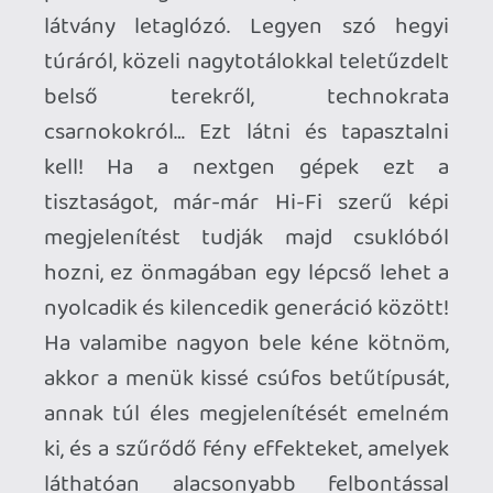
problémája, az eredeti játékban is
megvoltak ezek a szempontok.
A technikai letétemények mellé már csak
olyan marketinges szempontból sem
mellékes újításokat lehet felírni, mint a
240 Hz-es frissítés és az ultraszéles
monitorok támogatása, vagy a fotómód.
A Half-Life/Portal tartalmak egészen
jópofa mellékküldetéseket hoznak a
Death Stranding világába, ezek közül pár
poént csak a „cameo”-jelleg miatt is
érdemes lesz felderíteni, de egy tárgynak
(nem spoilerezek) komolyabb szerep is
juthat a játék végigtolása során.
PC játékosként bizonyára eldöntötted
már magadban, hogy vonz-e Kojima
legújabb őrülete, vagy sem. Rajongóként