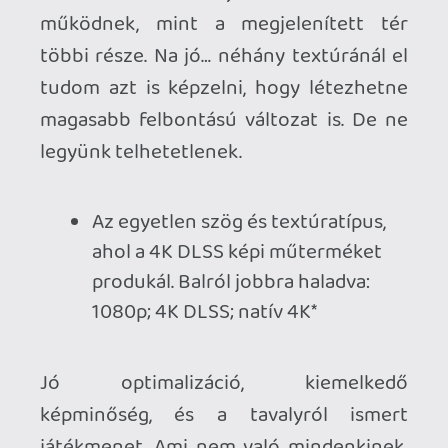
bizonyára másodjára is nekiszaladnál a
kalandnak - erre most a bivaly képi
világgal bíró PC változat kiváló
lehetőséget nyújt. Már csak annak is
örülhetünk, hogy egy ízig-vérig konzolos
fejlesztés ilyen kívánatos és igényes
formában jelent meg PC-re. A PS4
exkluzívok, valamint a Decima motor
átköltözése pedig szintén egy érdekes
tendencia, ami a jövőben sok érdekes
fordulatot hozhat még a PC játékosok
számára. Feláll, bemelegít, majd
rajtkockához áll a következő Decima-
átirat, a Horizon…