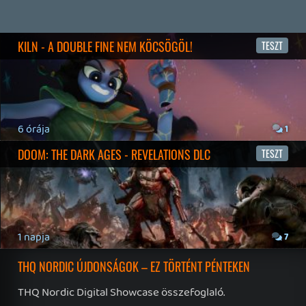
19 éve videójáték minden nap! Copyright 365 Media Kft
Impresszum
|
Hirdetési ajánlatunk
|
Felhasználási feltételek
|
Adatvédelmi elveink
|
Sütik
Hírek
|
Cikkek
|
Podcastok
|
Blogok
|
Gaming Fórum
|
Offtopic Fórum
RSS
|
Blog RSS
|
Podcast RSS
|