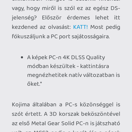
gamepad-os kezelés még messze nem
volt olyan szabványszerű, mint
mostanában), és később az MGS3-4 is
elmaradt a platformról, de az MGS 5 szép
manőverrel hozta vissza Kojimáékat a PC
játékosok körébe. A Death Stranding
immár függetlenként zajló fejlesztése
egy jó döntésnek köszönhetően a
Decima motoron indult, és már eleve
létezett PC-n, a fejlesztés korai
stádiumában. Így az sem csoda, hogy a
novemberi konzol-exkluzivitás után egy
év sem telik el, máris Windows alól
indítom a Death Strandinget. Ezt
korábban PS4-en még úgysem tettem
meg…
És micsoda élmény PC-n indítani a
játékot! Eleve az első pillanattól kezdve