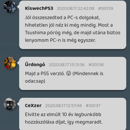
KILN - A DOUBLE FINE NEM KÖCSÖGÖL!
TESZT