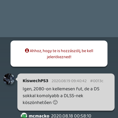
fejlesztéseket, mint autó- és kötélpálya. A
végére már igen szép kis hálózat volt
nálam 🙂
De valószínűleg sosem fogom már elölről
kezdeni PC-n, ez a játék is csak elsőre igazi
élvezet.
Amúgy Kojima olyan formában adja ki PC-
re is a játékokat, mintha kifejezetten ide
fejlesztette volna ... sőt, még azok közül is
kiemelkedik.
És Decima ide vagy oda, a Horizon pl
ennek szöges ellentéte 😞
Shifty Fox
2020.08.17 10:03:36
#00132
Én is most tolom. Elég jól van
optimalizálva, egy mezei 1050ti-vel is
nagyot hozott 1080p-ben (az elvárásaimat
messze felülmúlta, azt hittem meg sem
mozdul vele) de amit a 2070-esre való
upgrade után elém rakott 4k-ban, attól