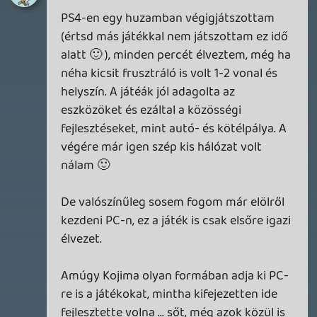
A Beast of Reincarnation premier árnyékában ezúttal
inkább a Premium előfizetők könyvtára növekedik majd
a következő néhány napban.
4 napja
7
HETI MEGJELENÉSEK | 2026 #32
PREMIER
5 napja
7
IAN LIVINGSTONE - A VÉR-SZIGET LABIRINTUSA
KÖNYV
5 napja
2
DENSHATTACK!
TESZT
6 napja
9