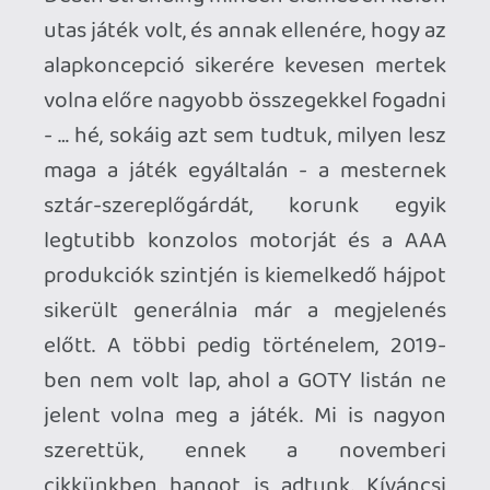
cikkünkben hangot is adtunk. Kíváncsi
vagy, hogy miről is szól ez az egész DS-
jelenség? Először érdemes lehet itt
kezdened az olvasást:
KATT!
Most pedig
fókuszáljunk a PC port sajátosságaira.
A képek PC-n 4K DLSS Quality
módban készültek - kattintásra
megnézhetitek natív változatban is
őket.*
Kojima általában a PC-s közönséggel is
szót értett. A 3D korszak beköszöntével
az első Metal Gear Solid PC-n is játszható
volt, az MGS2 pedig a korát (és a gépek
képességeit) megelőző PC porttal
jelentkezett. Persze voltak
gyermekbetegségek (akkortájt a