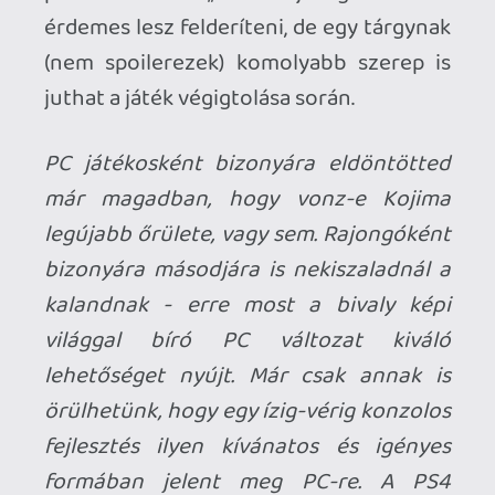
Interaktiv mese kategória.
mcmacko
2020.08.18 00:58:10
#0013a
Horizont nézted már? (Másik cikk is
kiment időközben...)
KiswechPS3
2020.08.17 22:42:08
KiswechPS3
2020.08.17 22:42:08
#00139
Jól összeszedted a PC-s dolgokat,
hihetetlen jól néz ki még mindig. Most a
Tsushima pörög még, de majd utána biztos
lenyomom PC-n is még egyszer.
Űrdongó
2020.08.17 15:13:36
#00138
Majd a PS5 verzió. 😛 (Mindennek is
odacsap)