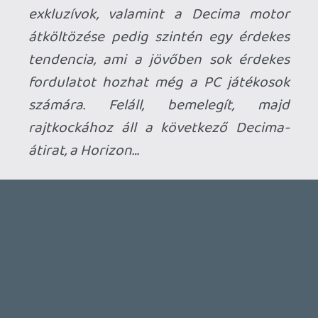
CeXzer
2020.08.17 12:57:48
#00137
Elvitte az elmúlt 10 év legbunkóbb
hozzászólása díjat, így megmaradt.
Fido4life
2020.08.17 12:43:38
Fido4life
2020.08.17 12:43:38
#00136
nagyon szivedre vetted ezt multkor 😃
CeXzer
2020.08.17 12:20:19
CeXzer
2020.08.17 12:20:19
#00135
Azért akik fikáztak, hogy nem szeretem az
1080p-t 4K TV-n, azok nyissák meg
egymás után az 1080p-s és a 4K-s képet,
majd szorozzák meg ezt azzal, hogy nem
natív felbontásban nézik.... Mikor csak
ráklikkeltem és még el se olvastam, mi ez,
már néztem, hogy az első kép miért ilyen
homályos.... Na ilyesmi nekem minden játék
csak még egy adaggal látványosabb