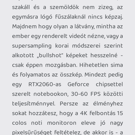
képminőség, és a tavalyról ismert
játékmenet. Ami nem való mindenkinek.
Nekem sem feltétlen. A sok átvezető
kicsit másképp hat már harminc fölött,
mint anno amikor PS2-őn moziztunk.
Sajna nincs mentés két jelenet között -
ami mondjuk az olykor fél órákig pörgő,
többjelenetes animációk során bőven
problémás lehet. Ráadásul a sok sztori
mellé bizonyos időnként lapossá váló
sétafikálás és terepi túrás társul. Ha
elkapja az embert, akkor szinte flow-
szerű a megtapasztalt élmény. Ha épp
türelmetlenül ülsz le a játék elé,
idegesíteni fog az áramvonalasítást sok
helyen direkte tagadó művészeti
elképzelés. Kojima sok mindent ennek az
elképzelésnek vet alá, de ez nem a port