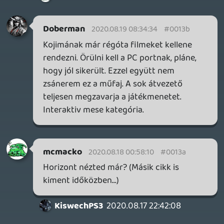
leszakadt az arcom. Ezzel a szinttel a
generációt ki is pipálom.
A hülye fotó móddal meg ugyanúgy
többet szöszölök mint a tényleges
játékkal, mint anno a Horizon-ban. Ez még
egy kicsit fapados, több effekt, layer meg
border kéne talán, de ami most van kínálat
sem rossz.