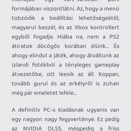
ember egy renderelt videót nézne, vagy a
supersampling korai módszerei szerint
alkotott „bullshot” képeket hesszelné -
csak éppen mozgásban. Hihetetlen sima
és folyamatos az összkép. Mindezt pedig
egy RTX2060-as Geforce chipsettel
szerelt notebookon, 30-60 FPS közötti
teljesítménnyel. Persze az élményhez
sokat hozzátesz, hogy a 4K felbontás 15
colos noti monitoron eleve jó nagy
pixelsűrűséget feltételez, de akkor is - a
látvány letaglózó. Legyen szó hegyi
túráról, közeli nagytotálokkal teletűzdelt
belső terekről, technokrata
csarnokokról… Ezt látni és tapasztalni
kell! Ha a nextgen gépek ezt a
tisztaságot, már-már Hi-Fi szerű képi
megjelenítést tudják majd csuklóból