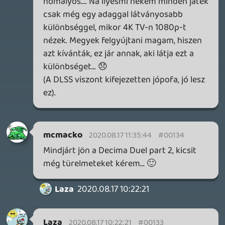
óceánjáró. A SENARA-ban első pillantásra minden
megvan, ami a sikerhez kell, ez az összkép azonban
becsapós.
2 napja
5
MEGJELENÉSI DÁTUMOK NAPJA – EZ TÖRTÉNT SZERDÁN
Benne: Isle of Reveries, Beaten Path, Moonlighter 2: The
Endless Vault, Fallen Tear: The Ascension.
3 napja
2
CORSAIR CLIPPER PRO MINI 60 - KICSI, DE ERŐS
TESZT
3 napja
5
FIRE EMBLEM: FORTUNE'S WEAVE DIRECT, MAFIA: THE OLD
COUNTRY DLC – EZ TÖRTÉNT KEDDEN
Információk
Oké, értem és elfogadom!
Továbbá: Crimson Moon, The Walking Dead: Streets of
Survival, Endless Legend II.
4 napja
4
GAME PASS: AUGUSZTUS ELSŐ HETEI