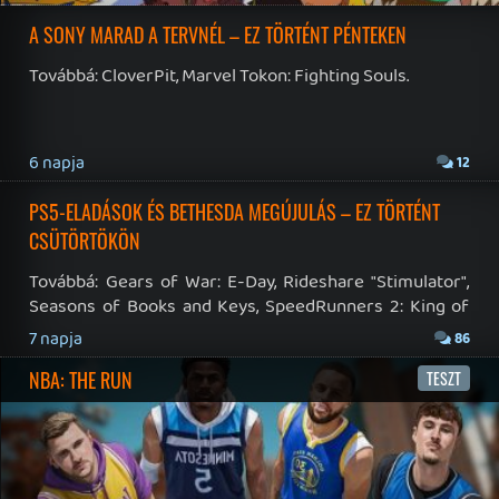
Hírek
|
Cikkek
|
Podcastok
|
Blogok
|
Gaming Fórum
|
Offtopic Fórum
RSS
|
Blog RSS
|
Podcast RSS
|
Instagram
|
Youtube
|
Facebook
|
Twitter
|
Patreon