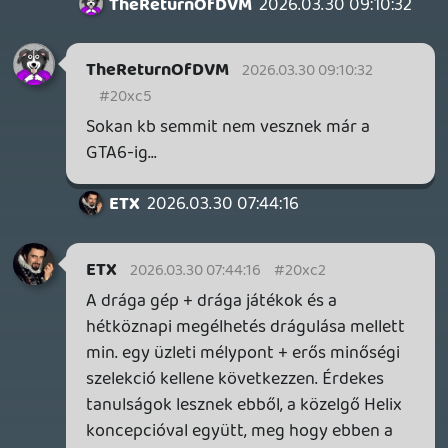
volna. Kész röhej az egész. Egy hatéves
hardware az isten szerelmére....
Vladi
2026.03.28 10:25:55
#20x7w
Real timeban nézhetjük végig a gaming
óriások bukását.
Dude
2026.03.28 08:34:57
#20x7k
Sajnos esélyes, hogy idén ez nem az utolsó
áremelés konzol fronton. Még Sonynál
sem 😕