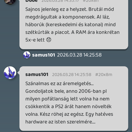
15 órája
1
MEGJELENÉSI DÁTUMOK NAPJA – EZ TÖRTÉNT SZERDÁN
Benne: Isle of Reveries, Beaten Path, Moonlighter 2: The
Endless Vault, Fallen Tear: The Ascension.
1 napja
2
CORSAIR CLIPPER PRO MINI 60 - KICSI, DE ERŐS
TESZT
1 napja
3
FIRE EMBLEM: FORTUNE'S WEAVE DIRECT, MAFIA: THE OLD
COUNTRY DLC – EZ TÖRTÉNT KEDDEN
Továbbá: Crimson Moon, The Walking Dead: Streets of
Survival, Endless Legend II.
2 napja
4
GAME PASS: AUGUSZTUS ELSŐ HETEI
A Beast of Reincarnation premier árnyékában ezúttal
inkább a Premium előfizetők könyvtára növekedik majd