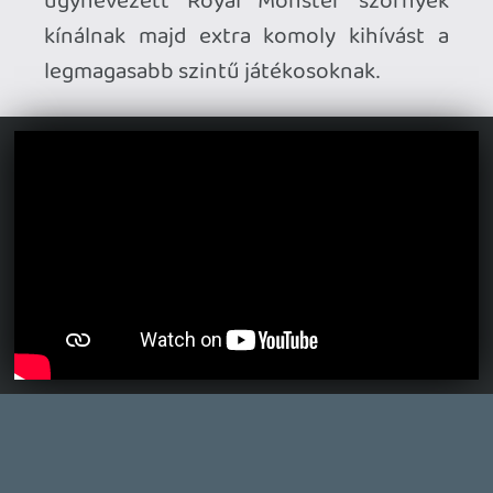
Ahhoz, hogy te is hozzászólj, be kell
jelentkezned!
TheReturnOfDVM
2026.04.02 17:54:53
#20xne
Nem erdekli oket mas
arpi0912
2026.03.30 10:28:46
arpi0912
2026.03.30 10:28:46
#20xch
Ezt soha sem fogom megérteni. Nem fog
hamarabb jönni a játék ha nem veszel már
semmit addig. Vagy addig már minek
játszani? 😃
TheReturnOfDVM
2026.03.30 09:10:32
TheReturnOfDVM
2026.03.30 09:10:32
#20xc5