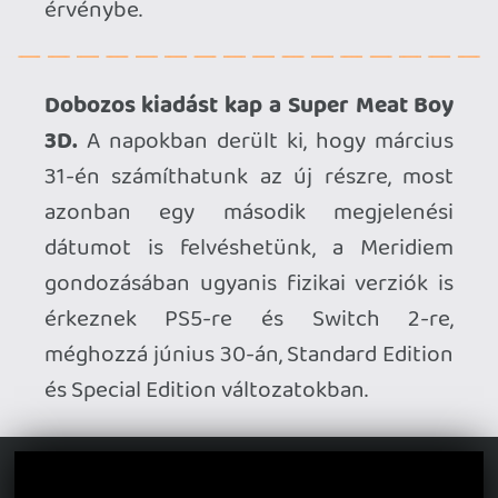
Új konzolokra futott be a RollerCoaster
Tycoon Classic.
A klasszikus vidámpark-
menedzselős játék újrahangszerelt
változata PC-re és Switch-re már jó ideje
elérhető, most azonban már a frissen
megjelent PS5 és Xbox Series verziókban
is kiélhetjük magunkat.