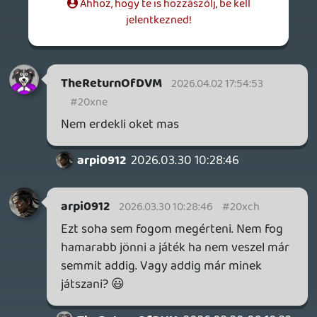
összerakni, ahhoz képes ez a drágulás
smafu. Ez itt most egy 40-60 ezer forintos
emelkedés, ami még nem is sok, hacsak a
RAM-ot nézem.
samus101
2026.03.28 14:25:58
Dude
2026.03.28 14:35:17
#20x8n
Sajnos jelenleg ez a helyzet. Brutál mód
megdrágultak a komponensek. AI láz,
háborúk (kereskedelmi és katonai) mind
szétkúrták a piacot. A RAM ára konkrétan
5x-e lett 😞
samus101
2026.03.28 14:25:58
samus101
2026.03.28 14:25:58
#20x8m
Szánalmas ez az áremelgetés...
Gondoljatok bele, anno 2006-ban pl
milyen pofátlanság lett volna ha nem
csökkentik a PS2 árát hanem növelték