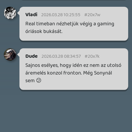
a következő néhány napban.
2 napja
7
HETI MEGJELENÉSEK | 2026 #32
PREMIER
3 napja
7
IAN LIVINGSTONE - A VÉR-SZIGET LABIRINTUSA
KÖNYV
3 napja
2
DENSHATTACK!
TESZT
4 napja
9
A SONY MARAD A TERVNÉL – EZ TÖRTÉNT PÉNTEKEN