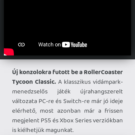
Frissítést kap a Monster Hunter Stores
3.
A Capcom bejelentette, hogy a nyár
folyamán egy ingyenes update érkezik a
Twisted Reflectionhöz, melyben
úgynevezett Royal Monster szörnyek
kínálnak majd extra komoly kihívást a
legmagasabb szintű játékosoknak.