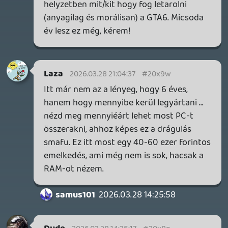
GTA A NETFLIXEN – EZ TÖRTÉNT CSÜTÖRTÖKÖN
Továbbá: Warrior Cats: Clans of the Forest, Onimusha:
Way of the Sword, TOEM 2, Quake remaster.
3 órája
2
SENARA: THE SACRAMENT
TESZT
Szektások, mélytengeri rémek és egy realisztikus
óceánjáró. A SENARA-ban első pillantásra minden
megvan, ami a sikerhez kell, ez az összkép azonban
becsapós.