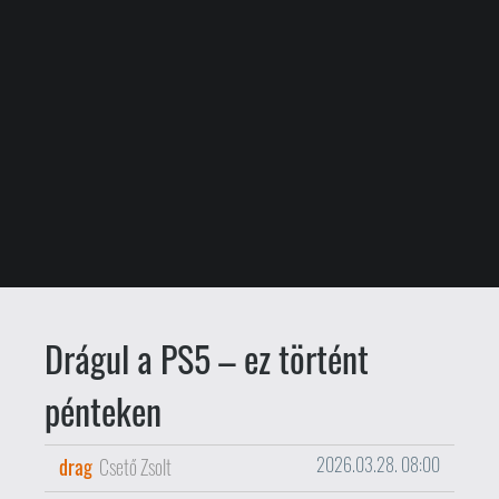
Drágul a PS5 – ez történt
pénteken
drag
Csető Zsolt
2026.03.28. 08:00
Jelentősen drágul a PS5.
A Sony
bejelentette
, hogy a globális gazdasági
kihívásokra reagálva növeli a konzol,
illetve a PlayStation Portal árát.
PS5 – €500 helyett €650
PS5 Digital Edition – €500 helyett
€600