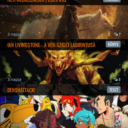
19 éve videójáték minden nap! Copyright 365 Media Kft
Impresszum
|
Hirdetési ajánlatunk
|
Felhasználási feltételek
|
Adatvédelmi elveink
|
Sütik