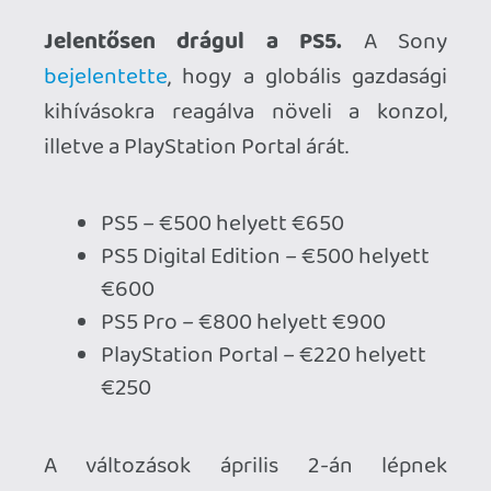
PS5 Pro – €800 helyett €900
PlayStation Portal – €220 helyett
€250
A változások április 2-án lépnek
érvénybe.
Dobozos kiadást kap a Super Meat Boy
3D.
A napokban derült ki, hogy március
31-én számíthatunk az új részre, most
azonban egy második megjelenési
dátumot is felvéshetünk, a Meridiem
gondozásában ugyanis fizikai verziók is
érkeznek PS5-re és Switch 2-re,
méghozzá június 30-án, Standard Edition
és Special Edition változatokban.