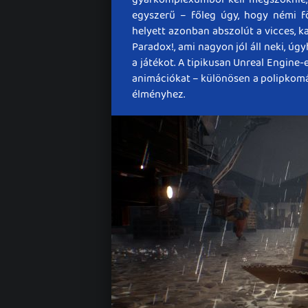
egyszerű – főleg úgy, hogy némi föl
helyett azonban abszolút a vicces, k
Paradox!, ami nagyon jól áll neki, ú
a játékot. A tipikusan Unreal Engine-e
animációkat – különösen a polipkomáé
élményhez.