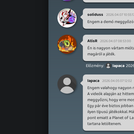
soliduss
2026.04.07 10:55:1
Engem a demó meggyőzött 
AtisR
2026.04.07 08:53:00
Én is nagyon vártam mióta
magáról a játék.
lapaca
2026
lapaca
2026.04.05 07:12:02
Engem valahogy nagyon ros
A videók alapján az hittem
meggyőzni, hogy erre mos
Egy pár éve biztos jobban
ilyen típusú játékokkal. M
pont emiatt a Planet of L
tartana letöltenem.