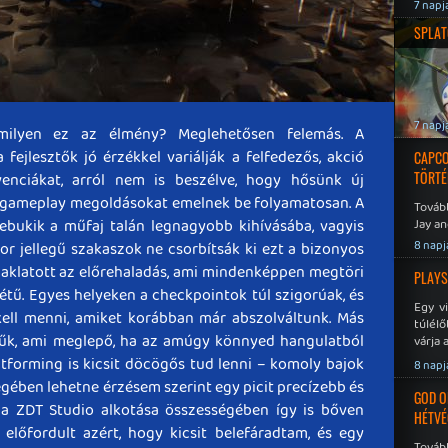
7 napj
SPLAT
7 napj
milyen ez az élmény? Meglehetősen felemás. A
fejlesztők jó érzékkel variálják a felfedezős, akció
CAPCO
TÖRTÉ
venciákat, arról nem is beszélve, hogy hősünk új
új gameplay megoldásokat emelnek be folyamatosan. A
Tovább
ebukik a műfaj talán legnagyobb kihívásába, vagyis
Jay an
No Mor
8 napj
ror jellegű szakaszok ne csorbítsák ki ezt a bizonyos
 zaklatott az előrehaladás, ami mindenképpen megtöri
PLAYS
étű. Egyes helyeken a checkpointok túl szigorúak, és
Egy v
kell menni, amiket korábban már abszolváltunk. Más
túlélő
zűk, ami meglepő, ha az amúgy könnyed hangulatból
várja 
atforming is kicsit döcögős tud lenni – komoly bajok
8 napj
égében lehetne érzésem szerint egy picit precízebb és
GOD O
: a ZDT Studio alkotása összességében így is bőven
HÉTVÉ
előfordult azért, hogy kicsit belefáradtam, és egy
Tovább