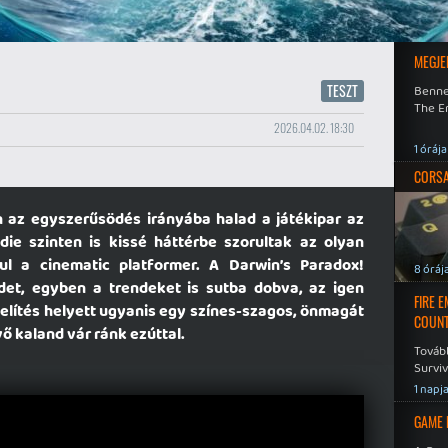
MEGJE
TESZT
Benne
The En
2026.04.02. 18:30
1 órája
CORSAI
az egyszerűsödés irányába halad a játékipar az
ie szinten is kissé háttérbe szorultak az olyan
ául a cinematic platformer. A Darwin’s Paradox!
8 óráj
et, egyben a trendeket is sutba dobva, az igen
FIRE 
lítés helyett ugyanis egy színes-szagos, önmagát
COUNT
 kaland vár ránk ezúttal.
Továb
Surviv
1 napj
GAME 