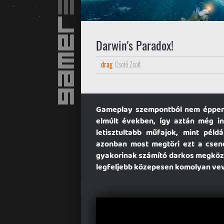
Darwin's Paradox!
drag
Csető Zsolt
Gameplay szempontból nem éppen 
elmúlt években, így aztán még ind
letisztultabb műfajok, mint péld
azonban most megtöri ezt a csend
gyakorinak számító darkos megköze
legfeljebb közepesen komolyan vevő