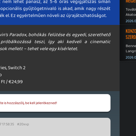
MEGJE
 nem lehet panasz, az 5-6 órás végigjátszás simán
opcionális gyűjtögetnivaló is akad, amik nagy részét
Tovább
Akato
ték el. Ez egyértelműen növeli az újrajátszhatóságot.
Sombr
2026.0
KONZO
in’s Paradox, bohókás felütése és egyedi, szerethető
SZERD
róbálkozássá teszi, így aki kedveli a cinematic
Benne
ok mellett – tehet vele egy kísérletet.
Langri
Point 
2026.0
ries, Switch 2
o
Ft / €24,99
e is hozzászólj, be kell jelentkezned!
 17:58:35
#20xvp