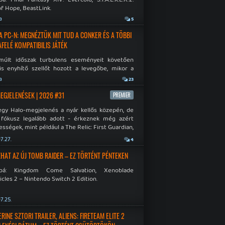
f Hope, BeastLink.
a
5
A PC-N: MEGNÉZTÜK MIT TUD A CONKER ÉS A TÖBBI
AFELÉ KOMPATIBILIS JÁTÉK
múlt időszak turbulens eseményeit követően
is enyhítő szellőt hozott a levegőbe, mikor a
oft bejelentette, hogy PC-re is kiterjesztik az
a
23
Original visszafelé kompatibilitást. Lássuk,
 jutottak...
MEGJELENÉSEK | 2026 #31
PREMIER
egy Halo-megjelenés a nyár kellős közepén, de
 fókusz legalább adott - érkeznek még azért
sségek, mint például a The Relic: First Guardian,
blade Chronicles 2 és a Dispatch új átiratai vagy
7.27.
4
 a Mistfall Hunter
HAT AZ ÚJ TOMB RAIDER – EZ TÖRTÉNT PÉNTEKEN
bbá: Kingdom Come Salvation, Xenoblade
cles 2 – Nintendo Switch 2 Edition.
7.25.
INE SZTORI TRAILER, ALIENS: FIRETEAM ELITE 2