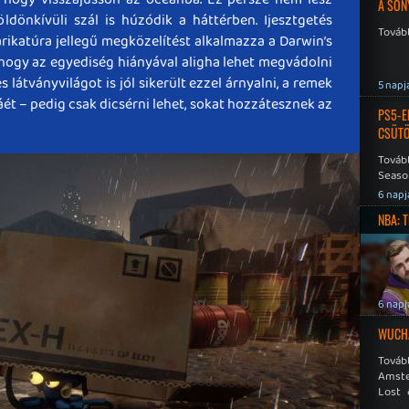
A SON
dönkívüli szál is húzódik a háttérben. Ijesztgetés
Tovább
arikatúra jellegű megközelítést alkalmazza a Darwin’s
gyhogy az egyediség hiányával aligha lehet megvádolni
s látványvilágot is jól sikerült ezzel árnyalni, a remek
5 napj
t – pedig csak dicsérni lehet, sokat hozzátesznek az
PS5-E
CSÜT
Tovább
Seaso
Speed
6 napj
NBA: 
6 napj
WUCHA
Továb
Amste
Lost 
Never