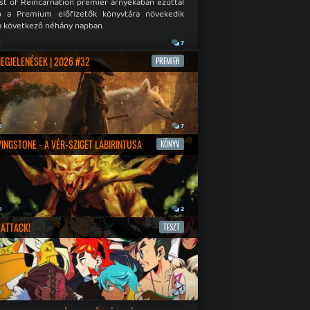
st of Reincarnation premier árnyékában ezúttal
b a Premium előfizetők könyvtára növekedik
a következő néhány napban.
a
7
MEGJELENÉSEK | 2026 #32
PREMIER
a
7
IVINGSTONE - A VÉR-SZIGET LABIRINTUSA
KÖNYV
a
2
ATTACK!
TESZT
a
9