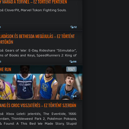
Y MARAD A TERVNÉL – EZ TÖRTÉNT PÉNTEKEN
á: CloverPit, Marvel Tokon: Fighting Souls.
a
12
LADÁSOK ÉS BETHESDA MEGÚJULÁS – EZ TÖRTÉNT
ÖRTÖKÖN
á: Gears of War: E-Day, Rideshare "Stimulator",
ns of Books and Keys, SpeedRunners 2: King of
.
a
86
THE RUN
TESZT
a
6
NG ÉS CROC VISSZATÉRÉS – EZ TÖRTÉNT SZERDÁN
bá: Xbox üzleti jelentés, The Eventide, 1666:
rdam, Thimbleweed Park 2, Pokémon Pokopia,
& Found: A This Bed We Made Story, Stupid
 Dies.