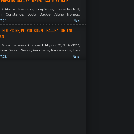
LENÉSI DÁTUM – EZ TÖRTÉNT CSÜTÖRTÖKÖN
á: Marvel Tokon: Fighting Souls, Borderlands 4,
ri, Constance, Dodo Duckie, Alpha Nomos,
as: Negative Frames.
7.24.
4
LRÓL PC-RE, PC-RŐL KONZOLRA – EZ TÖRTÉNT
ÁN
: Xbox Backward Compatibility on PC, NBA 2K27,
sser: Sea of Sword, Fountains, Parkasaurus, Two
Hospital: Full Health Collection.
7.23.
16