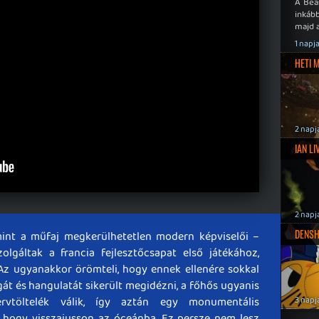
A Bea
inkáb
majd 
1 napj
HETI 
2 napj
IAN L
2 napj
DENSH
mint a műfaj megkerülhetetlen modern képviselői –
olgáltak a francia fejlesztőcsapat első játékához,
. Az ugyanakkor örömteli, hogy ennek ellenére sokkal
át és hangulatát sikerült megidézni, a főhős ugyanis
ervtöltelék válik, így aztán egy monumentális
3 napj
 hogy visszajusson az óceánba. Ez persze nem lesz