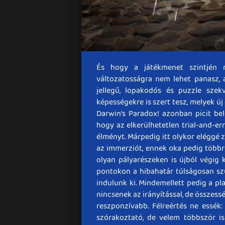
És hogy a játékmenet szintjén 
változatosságra nem lehet panasz, a 
jellegű, lopakodós és puzzle szek
képességekre is szert tesz, melyek 
Darwin’s Paradox! azonban picit bel
hogy az elkerülhetetlen trial-and-er
élményt. Márpedig itt olykor eléggé
az immerziót, ennek oka pedig többr
olyan pályarészeken is újból végig 
pontokon a hibahatár túlságosan s
indulunk ki. Mindemellett pedig a pl
nincsenek az irányítással, de összess
reszponzívabb. Félreértés ne essék
szórakoztató, de velem többször is 