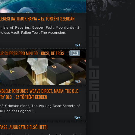
LENÉSI DÁTUMOK NAPJA – EZ TÖRTÉNT SZERDÁN
: Isle of Reveries, Beaten Path, Moonlighter 2:
dless Vault, Fallen Tear: The Ascension.
2
R CLIPPER PRO MINI 60 - KICSI, DE ERŐS
TESZT
a
1
EMBLEM: FORTUNE'S WEAVE DIRECT, MAFIA: THE OLD
RY DLC – EZ TÖRTÉNT KEDDEN
bá: Crimson Moon, The Walking Dead: Streets of
al, Endless Legend II.
a
4
PASS: AUGUSZTUS ELSŐ HETEI