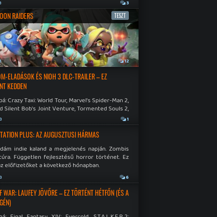
a
3
OON RAIDERS
TESZT
a
12
M-ELADÁSOK ÉS NIOH 3 DLC-TRAILER – EZ
NT KEDDEN
á: Crazy Taxi: World Tour, Marvel's Spider-Man 2,
d Silent Bob's Joint Venture, Tormented Souls 2,
e Room in Hell, Slain 2: The Beast Within.
a
1
TATION PLUS: AZ AUGUSZTUSI HÁRMAS
idám indie kaland a megjelenés napján. Zombis
túra. Független fejlesztésű horror történet. Ez
az előfizetőket a következő hónapban.
a
6
F WAR: LAUFEY JÖVŐRE – EZ TÖRTÉNT HÉTFŐN (ÉS A
GÉN)
á: Final Fantasy XIV: Evercold, S.T.A.L.K.E.R.2: