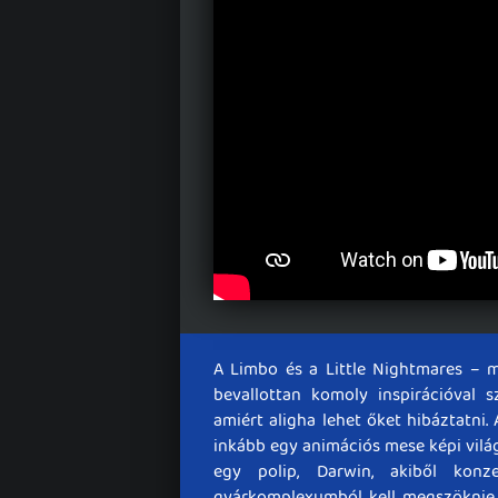
A Limbo és a Little Nightmares – 
bevallottan komoly inspirációval sz
amiért aligha lehet őket hibáztatni
inkább egy animációs mese képi világ
egy polip, Darwin, akiből konz
gyárkomplexumból kell megszöknie,