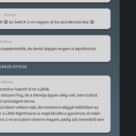
7
#20xux
😃 ez Switch 2-re nagyon jó kis szórakozás lesz 😃
#20xuc
 bejelentették, de demó alapján engem is lepattintott
.04.05 07:12:02
#20xqo
szkor kapott el ez a játék.
 tetszeni fog, de a demója éppen elég volt, nem tudott
t szükségem lenne.
 örültem voltam neki, de mostanra eléggé telítődtem az
ár a Little Nightmares is megfeküdte a gyomrom, és talán
ana 2-re se tudom rávenni magam, pedig azt semmiből sem