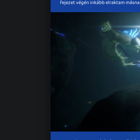
fejezet végén inkább elraktam másnapr