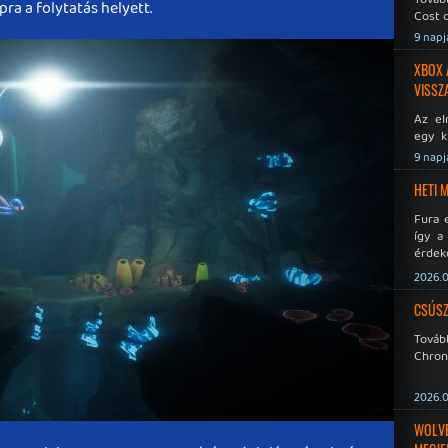
a a folytatás helyett.
Cost o
9 napj
XBOX 
VISSZ
Az el
egy k
Micros
9 napj
Xbox 
meddig
HETI 
Fura 
így a
érdeke
a Xeno
2026.0
éppen
CSÚSZ
Tová
Chroni
2026.0
WOLVER