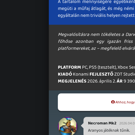
A tartalom mennyiségére egyébként
megüti a műfaj átlagát, és még némi 
egyáltalán nem triviális helyen rejtet
Megvalósításra nem tökéletes a Darw
főhőse azonban egy igazán friss p
platformereket, az – megfelelő elvárás
PLATFORM
PC, PS5 (tesztelt), Xbox Se
KIADÓ
Konami
FEJLESZTŐ
ZDT Studi
MEGJELENÉS
2026. április 2.
ÁR
9 390 
Ahhoz, hogy t
Necroman Mk2
2026.04.07
Aranyos játéknak tűnik.