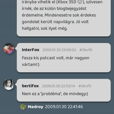
15 órája
2
CORSAIR CLIPPER PRO MINI 60 - KICSI, DE ERŐS
TESZT
22 órája
3
FIRE EMBLEM: FORTUNE'S WEAVE DIRECT, MAFIA: THE OLD
COUNTRY DLC – EZ TÖRTÉNT KEDDEN
Továbbá: Crimson Moon, The Walking Dead: Streets of
Survival, Endless Legend II.
1 napja
4
GAME PASS: AUGUSZTUS ELSŐ HETEI
A Beast of Reincarnation premier árnyékában ezúttal
inkább a Premium előfizetők könyvtára növekedik majd
a következő néhány napban.
2 napja
7
HETI MEGJELENÉSEK | 2026 #32
PREMIER