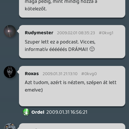
rolmanus
2009.01.31 15:27:41
#0kvfu
Jó, igaz. 🙂
Oldern
2009.01.31 14:04:00
Roxas
2009.01.31 15:01:23
#0kvft
S3E01 Ez a 3. szezon első felvonás vagány
rövidítése akar lenni?:)
maccc
2009.01.31 14:09:40
#0kvfs
😃
Warhawk
2009.01.31 14:04:59
Warhawk
2009.01.31 14:04:59
#0kvfr
42
hajrá 😃