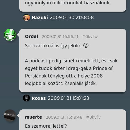
rolmanus
2009.01.31 13:58:28
#0kvfn
De a legnagyobb RÉGEBBI sorozatok mind
most értek a 4. részhez (kivéve a RE-t)
ezeknek amiket te leírtál, a 90%-a ebben a
generációban indult csak el.
maccc
2009.01.31 13:48:54
maccc
2009.01.31 13:48:54
#0kvfm
Fable2,
Gow2,
Resistance2,
killzone2,
locor roco2,
forza2.
Bármelyik számhoz lehetne írni jó pár
játékot 🙂.
rolmanus
2009.01.30 22:05:33