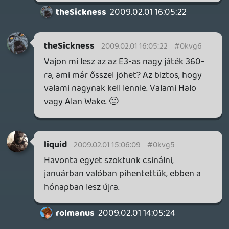
Roxas
2009.01.31 21:13:10
#0kvg0
Azt tudom, azért is néztem, szépen át lett
emelve:)
Ordel
2009.01.31 16:56:21
theSickness
2009.01.31 18:41:05
#0kvfz
B-meg, hzx, épp siettem át a hévnél a
síneken, amikor benyomtad ezt a
"dedszpész!" felkiáltást. Szokás szerint
felnyomtam a hangot, mert nem
mindenkit hallani jól. Azt hittem, elcsapott
az egyik szerelvény. 😃
rolmanus
2009.01.31 17:26:26
#0kvfy
Jaja, valakinek mindig kikapcsoljátok 😃
drag
2009.01.31 17:14:45