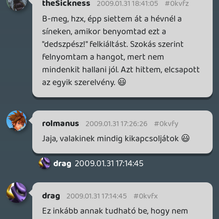
maccc
2009.01.31 13:48:54
maccc
2009.01.31 14:04:29
#0kvfq
E szempontból tényleg igaz.
rolmanus
2009.01.31 13:58:28
Oldern
2009.01.31 14:04:00
#0kvfp
A számok tiszteletében mondjuk inkább
azt, ha már pont hat játékról van szó, hogy
50%-a 🙂
Mert ugye Fable 1 - Box
Killzone - PS2
Forza - Box
rolmanus
2009.01.31 13:58:28
maccc
2009.01.31 14:02:17
#0kvfo
Bia:HH amúgy tényleg rengeteg drámai
jelenetet tartalmaz 🙂.