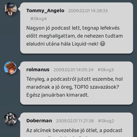
drag
2009.01.31 17:14:45
#0kvfx
Ez inkább annak tudható be, hogy nem
ugyanolyan mikrofonokat használunk.
Hazuki
2009.01.30 21:58:08
Ordel
2009.01.31 16:56:21
#0kvfw
Sorozatoknál is így jelölik. 🙂
A podcast pedig ismét remek lett, és csak
egyet tudok érteni drag-gel, a Prince of
Persiának tényleg ott a helye 2008
legjobbjai között. Zseniális játék.
Roxas
2009.01.31 15:01:23
muerte
2009.01.31 16:19:48
#0kvfv
Es szamuraj lettel?
macewindu74
2009.01.30 22:35:02