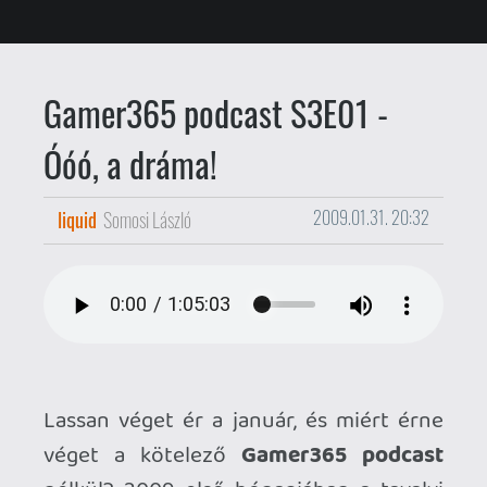
Lassan véget ér a január, és miért érne
véget a kötelező
Gamer365 podcast
nélkül? 2009 első hónapjában a tavalyi
ünnepi szezon játékiaról beszélgetünk,
kitárgyaljuk az idei év legjobban várt
címeit, és szóba kerül a nagy port kavart
Kaz Hirai interjú is.
A januári adag valamivel több, mint egy
órás. Átenszión: a hanganyag néhol
szókimondó tartalommal bír, így a
gyermekek és az ilyesmire érzékenyek
óvatosan közelítsenek felé.
Ízlés szerint azonnal hallgathatod a lenti
lejátszó segítségével, az alatta lévő link