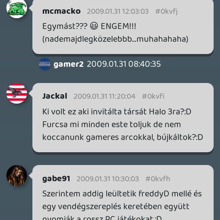
bertifox
2009.01.30 22:50:14
#0kvf5
Nem ez a "probléma", de mindegy:)
Madroy
2009.01.30 22:41:46
☠️ 6aa
2009.01.30 22:47:43
#0kvf4
Sok érdekes témákkal volt teli a podcast,
amik érdekeltek nagyrészt, szóval jó volt.
🙂
Madroy
2009.01.30 22:44:08
#0kvf3
Liquid ezek szerint tényleg látta az Alan
Wake-t , ha ilyeneket mond a
megjelenésével kapcsolatban ,
mindenesetre én nagyon remélem , hogy
nem lesz igazad és meg jelenik idén végre ,
viszont nagyon kiváncsi lennék az E3as
játékra .
2009.01.30 22:41:46
#0kvf2