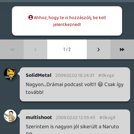
Pedig már én is írtam róla, hogy jön. 🙂
theSickness
2009.02.01 16:05:22
theSickness
2009.02.01 16:05:22
#0kvg6
Vajon mi lesz az az E3-as nagy játék 360-
ra, ami már ősszel jöhet? Az biztos, hogy
valami nagynak kell lennie. Valami Halo
vagy Alan Wake. 🙂
liquid
2009.02.01 15:06:09
#0kvg5
Havonta egyet szoktunk csinálni,
januárban valóban pihentettük, ebben a
hónapban lesz újra.
rolmanus
2009.02.01 14:05:24
Tommy_Angelo
2009.02.01 14:28:33
#0kvg4
Nagyon jó podcast lett, tegnap lefekvés