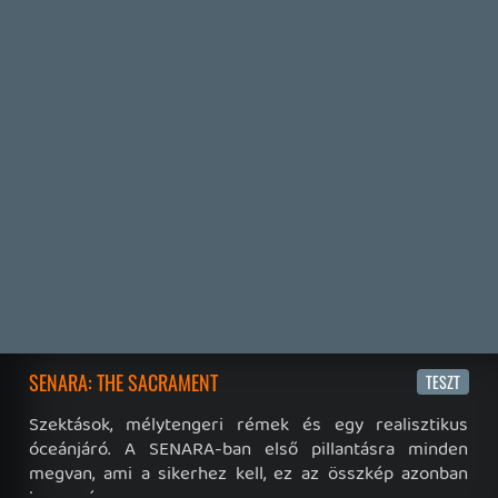
19 éve videójáték minden nap! Copyright 365 Media Kft
Impresszum
|
Hirdetési ajánlatunk
|
Felhasználási feltételek
|
Adatvédelmi elveink
|
Sütik
Hírek
|
Cikkek
|
Podcastok
|
Blogok
|
Gaming Fórum
|
Offtopic Fórum
RSS
|
Blog RSS
|
Podcast RSS
|
Instagram
|
Youtube
|
Facebook
|
Twitter
|
Patreon