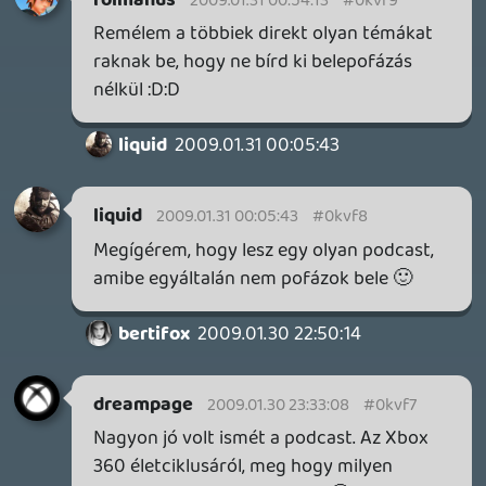
SENARA: THE SACRAMENT
TESZT
Szektások, mélytengeri rémek és egy realisztikus
óceánjáró. A SENARA-ban első pillantásra minden
megvan, ami a sikerhez kell, ez az összkép azonban
becsapós.
2 órája
MEGJELENÉSI DÁTUMOK NAPJA – EZ TÖRTÉNT SZERDÁN
Benne: Isle of Reveries, Beaten Path, Moonlighter 2: The
Endless Vault, Fallen Tear: The Ascension.