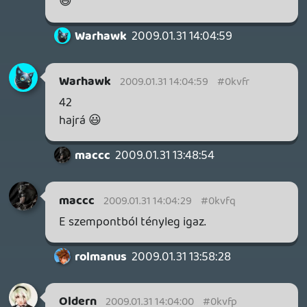
Ki volt ez aki invitálta társát Halo 3ra?:D
Furcsa mi minden este toljuk de nem
koccanunk gameres arcokkal, bújkáltok?:D
gabe91
2009.01.31 10:30:03
#0kvfh
Szerintem addig leültetik freddyD mellé és
egy vendégszereplés keretében együtt
nyomják a rossz PC játékokat.:D
rolmanus
2009.01.31 00:54:13
Dude
2009.01.31 10:26:20
#0kvfg
De jó erre kelni:)
bertifox
2009.01.31 09:54:40
#0kvff
aszem felre ertettel, azt nagyon nem
szeretnem:)
liquid
2009.01.31 00:05:43