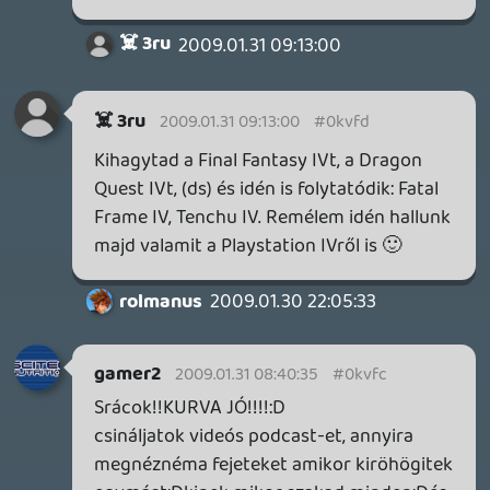
mindegy lenne ha liquid mágába csinálná
ezt a podcastot. (itt nem aktiv részvétel a
lényeg a többiek részéről, persze ez csak
saját vélemény)
macewindu74
2009.01.30 22:35:02
#0kvey
Az ember legnagyobb erénye az alázat.
IX. századi szamuráj bölcsesség.
Én ehhez tartom már magamat vagy 20
éve.
Hazuki
2009.01.30 22:03:26
rolmanus
2009.01.30 22:12:58
#0kvex
"Ultimate PlayStation" (persze kizárt dolog,
hogy utolsó lenne, csak olyan jól hangzik
szerintem... 😃 )
stevefarcry
2009.01.30 22:11:49