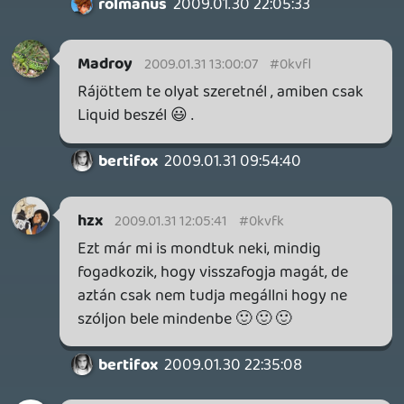
liquid
2009.01.31 00:05:43
#0kvf8
Megígérem, hogy lesz egy olyan podcast,
amibe egyáltalán nem pofázok bele 🙂
bertifox
2009.01.30 22:50:14
dreampage
2009.01.30 23:33:08
#0kvf7
Nagyon jó volt ismét a podcast. Az Xbox
360 életciklusáról, meg hogy milyen
irányba vihetik el (Xbox 350 🙂 ), szívesen
írnék, de az külön blogbejegyzést
érdemelne. Mindenesetre sok érdekes
gondolat került napvilágra. Jó volt
hallgatni, sok ilyet még.
InterFox
2009.01.30 23:09:02
#0kvf6
Fasza kis potcast volt, már nagyon
vártam!:)