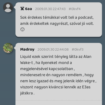
Információk
Oké, értem és elfogadom!
3 napja
7
IAN LIVINGSTONE - A VÉR-SZIGET LABIRINTUSA
KÖNYV
3 napja
2
DENSHATTACK!
TESZT
4 napja
9
A SONY MARAD A TERVNÉL – EZ TÖRTÉNT PÉNTEKEN
Továbbá: CloverPit, Marvel Tokon: Fighting Souls.
5 napja
12