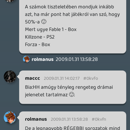
rolmanus
2009.01.31 09:44:12
#0kvfe
Szerintem még korai lenne, nagyon.
☠️ 3ru
2009.01.31 09:13:00
☠️ 3ru
2009.01.31 09:13:00
#0kvfd
Kihagytad a Final Fantasy IVt, a Dragon
Quest IVt, (ds) és idén is folytatódik: Fatal
Frame IV, Tenchu IV. Remélem idén hallunk
majd valamit a Playstation IVről is 🙂
rolmanus
2009.01.30 22:05:33
gamer2
2009.01.31 08:40:35
#0kvfc
Srácok!!KURVA JÓ!!!!:D
csináljatok videós podcast-et, annyira
megnéznéma fejeteket amikor kiröhögitek
egymást:Dkinek mikor szakad minden:Dés
röhögi ki kurvára a básikat, hogy oltjátok