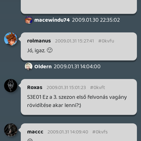
Madroy
2009.01.31 13:00:07
#0kvfl
Rájöttem te olyat szeretnél , amiben csak
Liquid beszél 😃 .
bertifox
2009.01.31 09:54:40
hzx
2009.01.31 12:05:41
#0kvfk
Ezt már mi is mondtuk neki, mindig
fogadkozik, hogy visszafogja magát, de
aztán csak nem tudja megállni hogy ne
szóljon bele mindenbe 🙂 🙂 🙂
bertifox
2009.01.30 22:35:08
mcmacko
2009.01.31 12:03:03
#0kvfj
Egymást??? 😃 ENGEM!!!
(nademajdlegközelebbb...muhahahaha)
gamer2
2009.01.31 08:40:35
Jackal
2009.01.31 11:20:04
#0kvfi