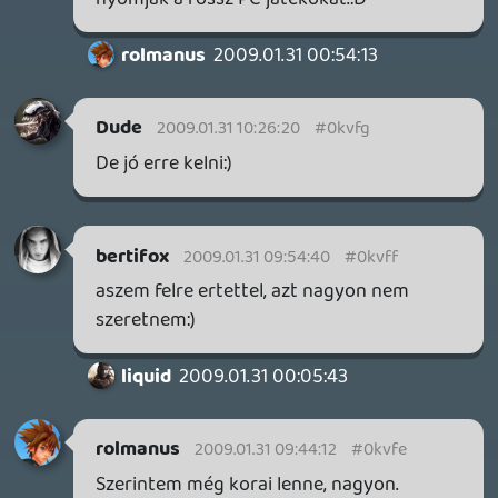
Ez régebbiekre volt igaz , mostaniakban
már a többiek is sokkal többet beszélnek ,
amúgy megint jó volt .
bertifox
2009.01.30 22:35:08
rolmanus
2009.01.30 22:40:02
#0kvf1
Én ezért tartom hihetetlenül nagyra
Kojimát.
macewindu74
2009.01.30 22:35:02
bertifox
2009.01.30 22:35:30
#0kvf0
*magába
bertifox
2009.01.30 22:35:08
bertifox
2009.01.30 22:35:08
#0kvez
Nem akartam, de azért csak le írom, már
sokadjára érzem azt, hogy teljesen