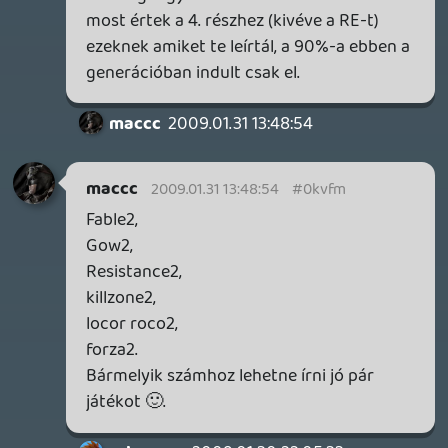
egymást:dállatxD
Rudymester
2009.01.31 08:27:38
#0kvfb
Melóba menet meghallgatom. 🙂
S3E01 : LOL 😃
Spaceghost
2009.01.31 02:28:37
#0kvfa
Jó volt ez a podcast a DeadSpacen nagyon
elkezdtem röhögni 😃
rolmanus
2009.01.31 00:54:13
#0kvf9
Remélem a többiek direkt olyan témákat
raknak be, hogy ne bírd ki belepofázás
nélkül :D:D
liquid
2009.01.31 00:05:43