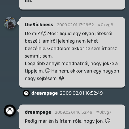
előtt meghallgattam, de nehezen tudtam
elaludni utána hála Liquid-nek! 😃
rolmanus
2009.02.01 14:05:24
#0kvg3
Tényleg, a podcastról jutott eszembe, hol
maradnak a jó öreg, TOP10 szavazások?
Egész januárban kimaradt.
Doberman
2009.02.01 11:21:38
#0kvg2
Az alcímek bevezetése jó ötlet, a podcast
maga pedig, mint mindig hozza a
kötelezőt.
Rudymester
2009.02.01 08:35:23
#0kvg1
Szuper lett ez a podcast. Vicces,
informatív éééééés DRÁMAI! 🙂