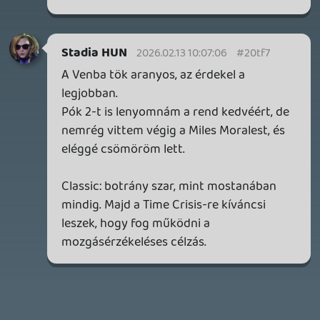
14 órája
2
FIRE EMBLEM: FORTUNE'S WEAVE DIRECT, MAFIA: THE OLD
COUNTRY DLC – EZ TÖRTÉNT KEDDEN
Továbbá: Crimson Moon, The Walking Dead: Streets of
Survival, Endless Legend II.
1 napja
4
GAME PASS: AUGUSZTUS ELSŐ HETEI
A Beast of Reincarnation premier árnyékában ezúttal
inkább a Premium előfizetők könyvtára növekedik majd
a következő néhány napban.
1 napja
7
HETI MEGJELENÉSEK | 2026 #32
PREMIER
2 napja
7
IAN LIVINGSTONE - A VÉR-SZIGET LABIRINTUSA
KÖNYV