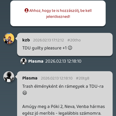
MEGJELENÉSI DÁTUMOK NAPJA – EZ TÖRTÉNT SZERDÁN
Benne: Isle of Reveries, Beaten Path, Moonlighter 2: The
Endless Vault, Fallen Tear: The Ascension.
7 órája
2
CORSAIR CLIPPER PRO MINI 60 - KICSI, DE ERŐS
TESZT