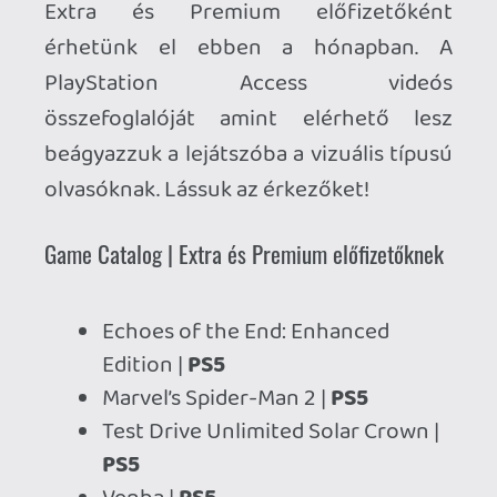
Echoes of the End: Enhanced
Edition |
PS5
Marvel’s Spider-Man 2 |
PS5
Test Drive Unlimited Solar Crown |
PS5
Venba |
PS5
Neva |
PS5 / PS4
Rugby 25 |
PS5 / PS4
SEASON: A Letter to the Future |
PS5 / PS4
Monster Hunter Stories 2: Wings of
Ruin |
PS4
Monster Hunter Stories |
PS4
Classic Catalog | Premium előfizetőknek
Disney Pixar Wall-E | PS2
Megtudtuk továbbá, hogy a Tekken: Dark