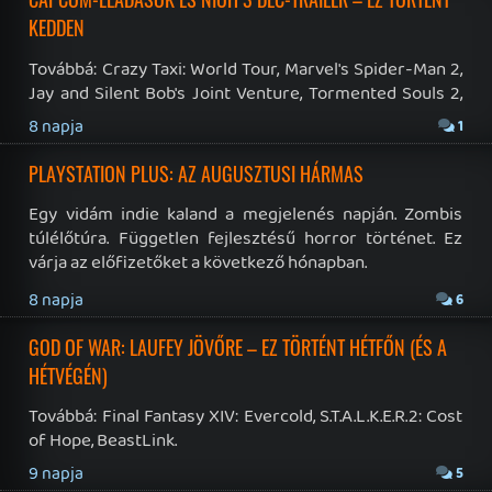
RSS
|
Blog RSS
|
Podcast RSS
|
Instagram
|
Youtube
|
Facebook
|
Twitter
|
Patreon