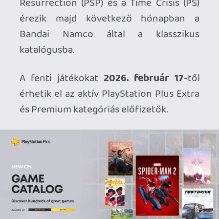
Ahhoz, hogy te is hozzászólj, be kell
jelentkezned!
kzb
2026.02.13 17:12:12
#20tho
TDU guilty pleasure +1 😉
Plasma
2026.02.13 12:18:10