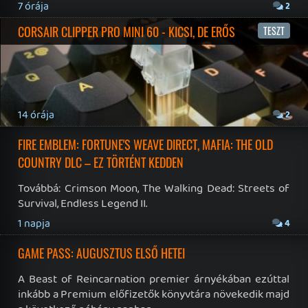
NBA: THE RUN
TESZT
7 napja
6
WUCHANG ÉS CROC VISSZATÉRÉS – EZ TÖRTÉNT SZERDÁN
Továbbá: Xbox üzleti jelentés, The Eventide, 1666:
Amsterdam, Thimbleweed Park 2, Pokémon Pokopia,
Lost & Found: A This Bed We Made Story, Stupid Never
Dies.
7 napja
3
SPLATOON RAIDERS
TESZT
7 napja
12
CAPCOM-ELADÁSOK ÉS NIOH 3 DLC-TRAILER – EZ TÖRTÉNT
KEDDEN
Továbbá: Crazy Taxi: World Tour, Marvel's Spider-Man 2,