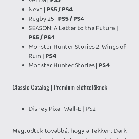
Resurrection (PSP) és a Time Crisis (PS)
érezik majd következő hónapban a
Bandai Namco által a klasszikus
katalógusba.
A fenti játékokat
2026. február 17
-től
érhetik el az aktív PlayStation Plus Extra
és Premium kategóriás előfizetők.