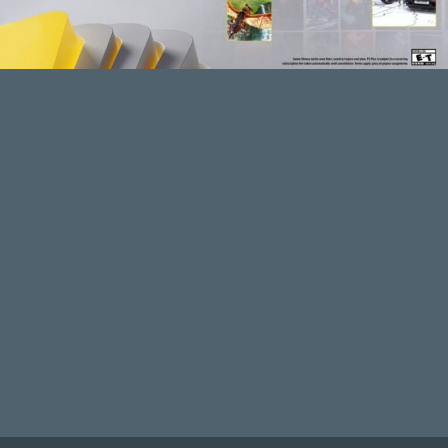
Plasma
2026.02.13 12:18:10
#20tg8
Trash élményként én rámegyek a TDU-ra
😃
Amúgy meg a Póki 2, Neva, Venba hármas
egész jó merítés - legalábbis számomra.
Stadia HUN
2026.02.13 10:07:06
#20tf7
A Venba tök aranyos, az érdekel a
legjobban.
Pók 2-t is lenyomnám a rend kedvéért, de
nemrég vittem végig a Miles Moralest, és
eléggé csömöröm lett.
Classic: botrány szar, mint mostanában
mindig. Majd a Time Crisis-re kíváncsi
leszek, hogy fog működni a
mozgásérzékeléses célzás.