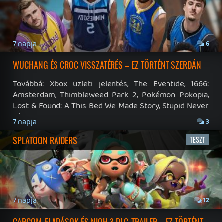
19 éve videójáték minden nap! Copyright 365 Media Kft
Impresszum
|
Hirdetési ajánlatunk
|
Felhasználási feltételek
|
Adatvédelmi elveink
|
Sütik
Hírek
|
Cikkek
|
Podcastok
|
Blogok
|
Gaming Fórum
|
Offtopic Fórum