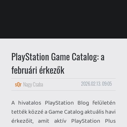
PlayStation Game Catalog: a
februári érkezők
sQr
Nagy Csaba
2026.02.13. 09:05
A hivatalos PlayStation Blog felületén
tették közzé a Game Catalog aktuális havi
érkezőit, amit aktív PlayStation Plus
Extra és Premium előfizetőként
érhetünk el ebben a hónapban. A
PlayStation Access videós
összefoglalóját amint elérhető lesz
beágyazzuk a lejátszóba a vizuális típusú
olvasóknak. Lássuk az érkezőket!
Game Catalog | Extra és Premium előfizetőknek