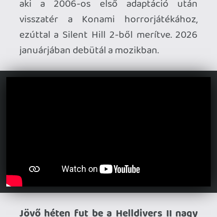
– az update szeptember 2-án érkezik.
Bevásárolt az Atari.
Méghozzá nem is
akárhonnan, a Ubisoft portfóliójának egy
részét szerezték meg ugyanis: mostantól
hozzájuk tartoznak a Cold Fear, az I Am
Alive, a Child of Eden és a Grow Home /
Grow Up IP-k. A tervek szerint ezeket a
címeket újból meg fogják jelentetni a