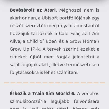
Bemutatóval készül az Acclaim.
A több
mint két évtized után feltámasztott
kiadó elérkezettnek látta az időt arra,
hogy betekintést engedjen a terveibe:
szeptember 10-én jön a Play Acclaim
bemutató, melyben „új meglepetésekre,
exkluzív tartalmakra és bejelentésekre”
számíthatunk.
Menekül a Little Witch in the Woods.