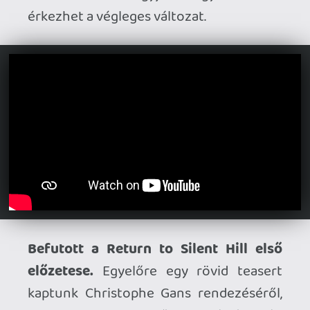
aki a 2006-os első adaptáció után
visszatér a Konami horrorjátékához,
ezúttal a Silent Hill 2-ből merítve. 2026
januárjában debütál a mozikban.
Jövő héten fut be a Helldivers II nagy
frissítése.
Az Into the Unjust izgalmas új
helyszíneket és rengeteg tartalmi
újdonságot tartogat, melyekről lent
nézhettek meg egy hosszabb áttekintést