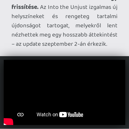
saját logójuk alatt, illetve természetesen
folytatásokra is lehet számítani.
Érkezik a Train Sim World 6.
A vonatos
szimulátorszéria legújabb felvonására
nem is kell sokat várni, hiszen már
szeptember 30-án befut PC-re, PS5-re,
PS4-re, Xbox Seriesre és Xbox One-ra. A
bejelentő trailert lent láthatjátok.