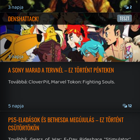
19 éve videójáték minden nap! Copyright 365 Media Kft
Impresszum
|
Hirdetési ajánlatunk
|
Felhasználási feltételek
|
Adatvédelmi elveink
|
Sütik
Hírek
|
Cikkek
|
Podcastok
|
Blogok
|
Gaming Fórum
|
Offtopic Fórum
RSS
|
Blog RSS
|
Podcast RSS
|
Instagram
|
Youtube
|
Facebook
|
Twitter
|
Patreon