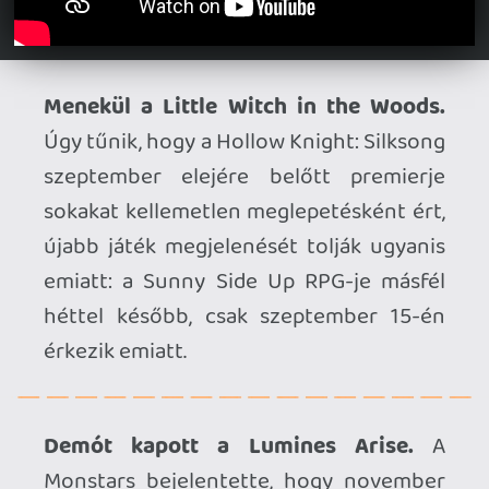
Csúszik a Code Violet megjelenése.
A
PS5-öt becélzó akció-horror eredetileg
november közepén debütált volna, a
fejlesztők azonban – a Call of Duty: Black
Ops 7-re hivatkozva – most úgy
döntöttek, hogy tolnak pár hetet, így
december 12-én fog csak megjelenni a
játék.