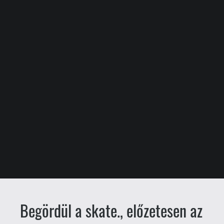
Begördül a skate., előzetesen az
új Silent Hill-film – ez történt
kedden
drag
Csető Zsolt
2025.08.27. 08:00
Jön a skate. Early Access-verziója.
Az
EA gördeszkás szériájának nagy
visszatérése első körben korai
hozzáférésű címként fog debütálni, free-