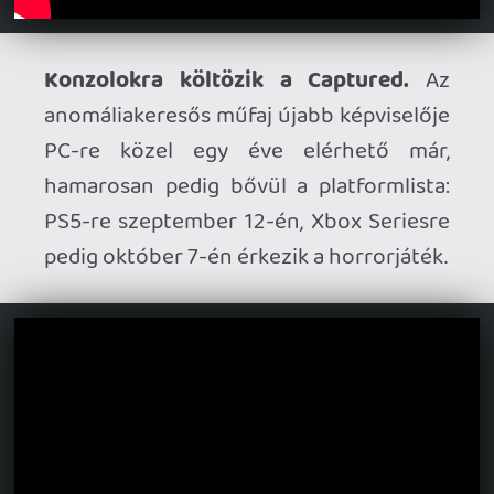
Ahhoz, hogy te is hozzászólj, be kell
jelentkezned!
Doma
2025.08.28 08:52:17
#20bw7
What?? Miért? Szerintem rohadt jól néz ki!
TheReturnOfDVM
2025.08.27 15:46:13
TheReturnOfDVM
2025.08.27 15:46:13
#20bsa
Mekkora zs szemét lesz ez a SH-film
Necroman Mk2
2025.08.27 09:33:30
#20box
Ha a skate. elérhető lesz az EA Appon
keresztül is, akkor lehet ránézek.
theSickness
2025.08.27 09:21:50
#20bop