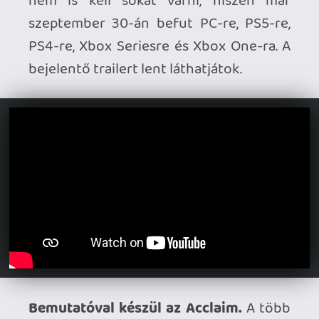
Úgy tűnik, hogy a Hollow Knight: Silksong
szeptember elejére belőtt premierje
sokakat kellemetlen meglepetésként ért,
újabb játék megjelenését tolják ugyanis
emiatt: a Sunny Side Up RPG-je másfél
héttel később, csak szeptember 15-én
érkezik emiatt.
Demót kapott a Lumines Arise.
A
Monstars bejelentette, hogy november
11-én fog megjelenni zenés játékuk PS5-
re és PC-re (PlayStation VR2, illetve
SteamVR támogatással), a kipróbálásra
pedig addig sem kell várni, közzétettek
ugyanis egy multiplayer demót, ami
szeptember 3-ig lesz elérhető.