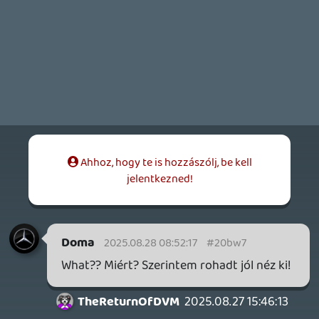
18 órája
2
FIRE EMBLEM: FORTUNE'S WEAVE DIRECT, MAFIA: THE OLD
COUNTRY DLC – EZ TÖRTÉNT KEDDEN
Továbbá: Crimson Moon, The Walking Dead: Streets of
Survival, Endless Legend II.
1 napja
4
GAME PASS: AUGUSZTUS ELSŐ HETEI
A Beast of Reincarnation premier árnyékában ezúttal
inkább a Premium előfizetők könyvtára növekedik majd
a következő néhány napban.
1 napja
7
HETI MEGJELENÉSEK | 2026 #32
PREMIER
2 napja
7