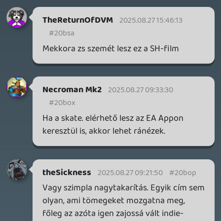
IAN LIVINGSTONE - A VÉR-SZIGET LABIRINTUSA
KÖNYV
3 napja
2
DENSHATTACK!
TESZT
3 napja
9
A SONY MARAD A TERVNÉL – EZ TÖRTÉNT PÉNTEKEN
Továbbá: CloverPit, Marvel Tokon: Fighting Souls.
5 napja
12
PS5-ELADÁSOK ÉS BETHESDA MEGÚJULÁS – EZ TÖRTÉNT
CSÜTÖRTÖKÖN
Továbbá: Gears of War: E-Day, Rideshare "Stimulator",
Seasons of Books and Keys, SpeedRunners 2: King of