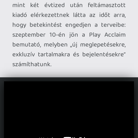
Konzolokra költözik a Captured.
Az
anomáliakeresős műfaj újabb képviselője
PC-re közel egy éve elérhető már,
hamarosan pedig bővül a platformlista:
PS5-re szeptember 12-én, Xbox Seriesre
pedig október 7-én érkezik a horrorjáték.