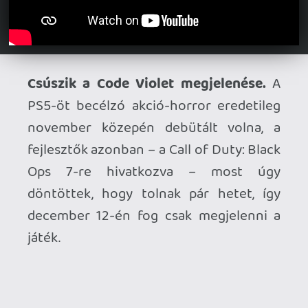
Vagy szimpla nagytakarítás. Egyik cím sem
olyan, ami tömegeket mozgatna meg,
főleg az azóta igen zajossá vált indie-
cunamiban.
Necroman Mk2
2025.08.27 08:58:21
Necroman Mk2
2025.08.27 08:58:21
#20bon
Nem nagy címeket adott el a Ubisoft, de
mégis jelzi, hogy anyagilag gond lehet
náluk.