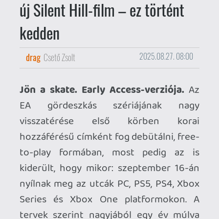
to-play formában, most pedig az is
kiderült, hogy mikor: szeptember 16-án
nyílnak meg az utcák PC, PS5, PS4, Xbox
Series és Xbox One platformokon. A
tervek szerint nagyjából egy év múlva
érkezhet a végleges változat.
Befutott a Return to Silent Hill első
előzetese.
Egyelőre egy rövid teasert
kaptunk Christophe Gans rendezéséről,