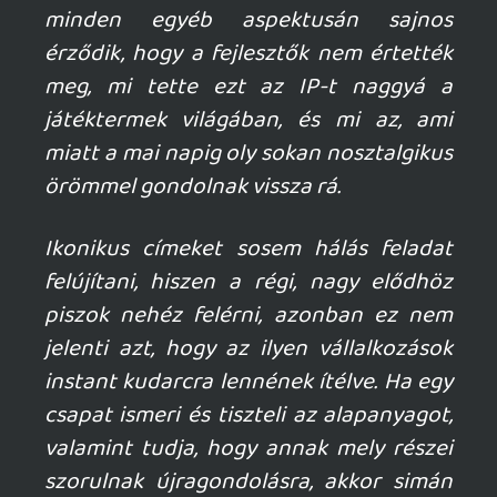
Necroman Mk2
2025.08.22 10:49:58
#20b8t
Akkor ezek szerint jobb, ha maradok egy
árkád ROM emulálásánál, vagy várni az
eredeti esetleges G'AIM'E kompatilbilis
verziójának érkezésére.