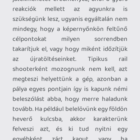
eredetijéhez, az ördög azonban, mint oly
sok esetben, ezúttal is a részletekben
rejlik. Az első negatívum, amibe az
újrázás kapcsán belefuthatunk, az a játék
technikai oldala. Nincs ezen mit szépíteni,
a program nagyon gyenge állapotban
debütált, legyen szó akár a hiányosan
betöltődő textúrákról, a találatok
pontatlan érzékeléséről, vagy a
véletlenszerű összeomlásokról. A
fejlesztők becsületére legyen mondva,
hogy a megjelenés óta már több
javítással is előálltak a remake-hez,
azonban sajnos ennek a felújításnak
olyan problémái is akadnak, melyeken
néhány patch nem tud segíteni.
Tipikusan ilyen például a remake
kinézete. Az új karaktermodellek még