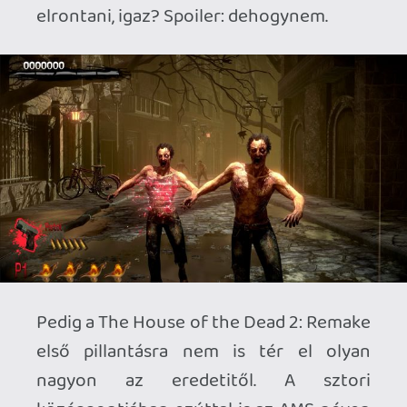
találkozunk, és golyót küldünk bárkibe,
aki csak egy kicsit is úgy néz ki, mintha
nemrég mászott volna elő a sírjából.
Mindez egy egyszerű, de nagyszerű
játékmenetet eredményez, ahol a gyors
reakciók mellett az agyunkra is
szükségünk lesz, ugyanis egyáltalán nem
mindegy, hogy a képernyőnkön feltűnő
célpontokat milyen sorrendben
takarítjuk el, vagy hogy miként időzítjük
az újratöltéseinket. Tipikus rail
shooterként mozognunk nem kell, azt
megteszi helyettünk a gép, azonban a
pálya egyes pontjain így is kapunk némi
beleszólást abba, hogy merre haladunk
tovább. Ha például belelövünk egy földön
heverő kulcsba, akkor karakterünk