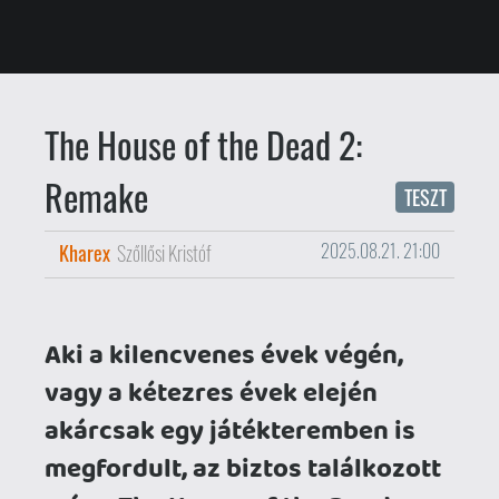
Aki a kilencvenes évek végén,
vagy a kétezres évek elején
akárcsak egy játékteremben is
megfordult, az biztos találkozott
már a The House of the Dead
szériával. A SEGA fénypisztolyos
lövöldéi annak idején
csonkolható zombikkal,
többféleképp bejárható
pályákkal, valamint emlékezetes
főellenfelekkel lopták be
magukat a játékosok szívébe,
ezért is nagy kár, hogy az árkád
masinákkal karöltve ez a
franchise is a háttérbe szorult az
elmúlt évtizedek során.