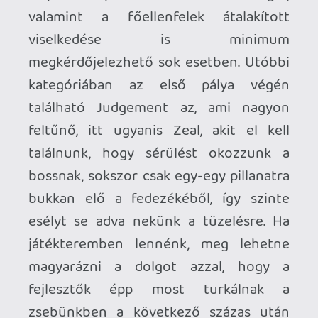
meg, mi tette ezt az IP-t naggyá a
játéktermek világában, és mi az, ami
miatt a mai napig oly sokan nosztalgikus
örömmel gondolnak vissza rá.
Ikonikus címeket sosem hálás feladat
felújítani, hiszen a régi, nagy elődhöz
piszok nehéz felérni, azonban ez nem
jelenti azt, hogy az ilyen vállalkozások
instant kudarcra lennének ítélve. Ha egy
csapat ismeri és tiszteli az alapanyagot,
valamint tudja, hogy annak mely részei
szorulnak újragondolásra, akkor simán
lerakhat egy olyan programot az
asztalra, amitől a legelvakultabb
rajongók is elégedetten csettintenek,
ahogy azt a Dead Space remake esete is
jól mutatja. Az új The House of the Dead
2-ből azonban sajnos hiányzik ez a fajta
odaadás és hozzáértés, épp ezért a játék