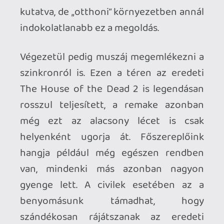
nehezen ajánlható bárkinek is.
Barátokkal karöltve egy rövid és
felejthető kooperatív lövöldének jó
lehet, ennél komolyabb reményeket
azonban nem érdemes hozzá fűzni.
PLATFORM
PC, NS
KIADÓ
FOREVER
ENTERTAINMENT
FEJLESZTŐ
MEGAPIXEL
STUDIO
MEGJELENÉS
2025. augusztus
07.
ÁR
25 EUR