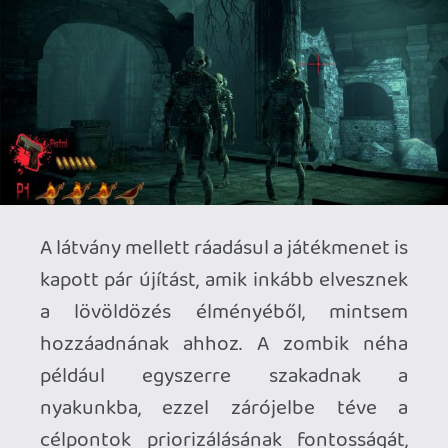
Röviden és tömören összefoglalva azt is
mondhatnánk, hogy a The House of the
Dead 2: Remake-nek egyszerűen nincs
lelke, hangozzon ez bármilyen giccsesen.
A grafika persze modernizálódott az
1998-as állapotokhoz képest, ahogy az is
tagadhatatlan, hogy a játékmenetnek
vannak erős pillanatai, de a program
minden egyéb aspektusán sajnos
érződik, hogy a fejlesztők nem értették