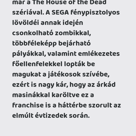
Én a magam részéről szégyentelen
mennyiségű ötvenest és százast
dobáltam bele ezekbe az automatákba
gyerekként, így egyből felkaptam a fejem,
mikor a gdyniai illetőségű Forever
Entertainment 2019-ben bejelentette,
hogy a SEGA áldásával remake-eli a
sorozat első két részét. És bár az eredeti
The House of the Dead 2022-es újrázása
enyhén szólva sem lett egy diadalmenet,
bennem azért ott pislákolt a remény,
hogy a fejlesztők összekapják majd
magukat a második részre. Elvégre egy
ilyen ikonikus játék felújítását nem lehet
elrontani, igaz? Spoiler: dehogynem.