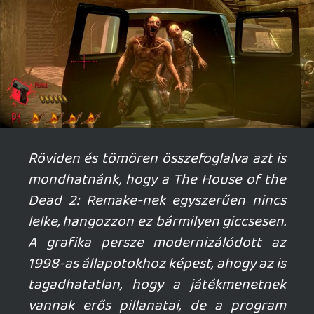
Ahhoz, hogy te is hozzászólj, be kell
jelentkezned!
mcmacko
2025.08.22 10:56:59
#20b8u
Nekem az összes Forever-remake kicsit
lélektelen jelleget áraszt, de nem is
mondhatom azt sem, hogy rosszak
lennének. A Panzer Dragoont is
kifejezetten élveztem, ennek az első része
is egy slick kis árkád akció volt. Lehet a
nosztalgikus lelket csak keressük, de
fellelni már úgysem fogjuk...