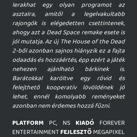
GTA A NETFLIXEN – EZ TÖRTÉNT CSÜTÖRTÖKÖN
Továbbá: Warrior Cats: Clans of the Forest, Onimusha:
Way of the Sword, TOEM 2, Quake remaster.
23 órája
8
SENARA: THE SACRAMENT
TESZT