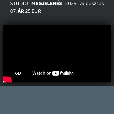
Szektások, mélytengeri rémek és egy realisztikus
óceánjáró. A SENARA-ban első pillantásra minden
megvan, ami a sikerhez kell, ez az összkép azonban
becsapós.
1 napja
1
MEGJELENÉSI DÁTUMOK NAPJA – EZ TÖRTÉNT SZERDÁN
Benne: Isle of Reveries, Beaten Path, Moonlighter 2: The
Endless Vault, Fallen Tear: The Ascension.
1 napja
2
CORSAIR CLIPPER PRO MINI 60 - KICSI, DE ERŐS
TESZT
2 napja
5
FIRE EMBLEM: FORTUNE'S WEAVE DIRECT, MAFIA: THE OLD
COUNTRY DLC – EZ TÖRTÉNT KEDDEN
Továbbá: Crimson Moon, The Walking Dead: Streets of
Survival, Endless Legend II.
2 napja
4