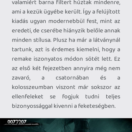
még ezt az alacsony lécet is csak
helyenként ugorja át. Főszereplőink
hangja például még egészen rendben
van, mindenki más azonban nagyon
gyenge lett. A civilek esetében az a
benyomásunk támadhat, hogy
szándékosan rájátszanak az eredeti
szinkron gyengeségére, míg a fontosabb
NPC-k megszólalásaiból szó szerint
minden érzelem vagy egyéniség hiányzik.
Na és aztán ott van még a játék
főgonosza, Goldman. Az ő szinkronja
eredetileg az „olyan rossz, hogy már jó”
kategóriába tartozott anno, ezt sikerült
feljavítaniuk a Forever Entertainment
munkatársainak az „olyan rossz, hogy
már rossz” színvonalra, amiért szintén
nagy kár.