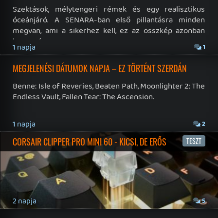
19 éve videójáték minden nap! Copyright 365 Media Kft
Impresszum
|
Hirdetési ajánlatunk
|
Felhasználási feltételek
|
Adatvédelmi elveink
|
Sütik
Hírek
|
Cikkek
|
Podcastok
|
Blogok
|
Gaming Fórum
|
Offtopic Fórum
RSS
|
Blog RSS
|
Podcast RSS
|
Instagram
|
Youtube
|
Facebook
|
Twitter
|
Patreon