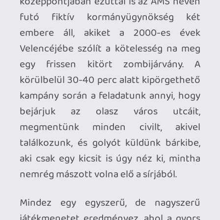
felveszi azt, és ki tud nyitni egy
egyébként zárt kaput, vagy ha
megmentünk egy civilt, akkor az illető
megmutathat nekünk egy alternatív
útvonalat, ilyesmikre kell gondolni.
A fentiek alapján az embernek könnyen
az a benyomása támadhat, hogy a The
House of the Dead 2: Remake végső
soron egészen hű maradt az