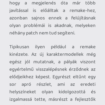
megkérdőjelezhető sok esetben. Utóbbi
kategóriában az első pálya végén
található Judgement az, ami nagyon
feltűnő, itt ugyanis Zeal, akit el kell
találnunk, hogy sérülést okozzunk a
bossnak, sokszor csak egy-egy pillanatra
bukkan elő a fedezékéből, így szinte
esélyt se adva nekünk a tüzelésre. Ha
játékteremben lennénk, meg lehetne
magyarázni a dolgot azzal, hogy a
fejlesztők épp most turkálnak a
zsebünkben a következő százas után
kutatva, de „otthoni” környezetben annál
indokolatlanabb ez a megoldás.
Végezetül pedig muszáj megemlékezni a
szinkronról is. Ezen a téren az eredeti
The House of the Dead 2 is legendásan
rosszul teljesített, a remake azonban