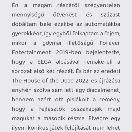
Pedig a The House of the Dead 2: Remake
első pillantásra nem is tér el olyan
nagyon az eredetitől. A sztori
középpontjában ezúttal is az AMS néven
futó fiktív kormányügynökség két
embere áll, akiket a 2000-es évek
Velencéjébe szólít a kötelesség na meg
egy frissen kitört zombijárvány. A
körülbelül 30-40 perc alatt kipörgethető
kampány során a feladatunk annyi, hogy
bejárjuk az olasz város utcáit,
megmentünk minden civilt, akivel