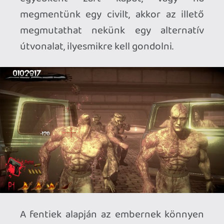
egész jól mutatnak, a pályák viszont
egyértelmű visszalépésnek érződnek az
elődjeikhez képest. Egyrészt eltűnt egy
sor apró részlet, ami az eredeti
helyszíneket olyan kidolgozottá és
izgalmassá tette, másrészt a fejlesztők
valamiért barna filtert húztak mindenre,
ami a kezük ügyébe került. Így a felújított
kiadás ugyan modernebbül fest, mint az
eredeti, de cserébe hiányzik belőle annak
minden stílusa. Plusz ha már a látványnál
tartunk, azt is érdemes kiemelni, hogy a
remake iszonyatos módon sötét lett. Ez
az első két fejezetben annyira még nem
zavaró, a csatornában és a
kolosszeumban viszont már sokszor az
ellenfeleket se fogjuk tudni teljes
bizonyossággal kivenni a feketeségben.