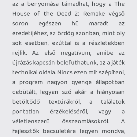
A látvány mellett ráadásul a játékmenet is
kapott pár újítást, amik inkább elvesznek
a lövöldözés élményéből, mintsem
hozzáadnának ahhoz. A zombik néha
például egyszerre szakadnak a
nyakunkba, ezzel zárójelbe téve a
célpontok priorizálásának fontosságát,
valamint a főellenfelek átalakított
viselkedése is minimum