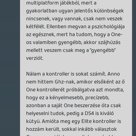
volt. Legközelebb tovább nyomjátok, ha
lehetséges.
Turtle Power!
Lavitz
2016.02.02 19:34:33
#05z56
Csatlakozok a 60 perc kurva rövid és
kevés is főleg úgy hogy 1 hónapra ennyi.
Heti szinten még oké de haviba főleg
ennyi embernél legalább másfél-2 óra
legyen!
Dude
2016.02.02 18:36:38
#05z55
90 perc szerintem is egészséges lenne. Így
mindent normálisan ki lehetne vesézni.
Mert érdekesek a témák és a beszélgetés
is jó, csak úgy érzi az ember nincs
rendesen átbeszélve pár téma.
Matyiman
2016.02.02 16:58:44