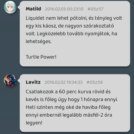
magát, ilyen egy kedélyes baráti
beszélgetés, ha én vagyok a host és nincs
ott a karmester 🙂
dreampage
2016.02.02 14:07:08
#05z52
Kaotikus volt, de nem volt azért olyan
rossz. Az tény, hogy a podcast Liquiddel az
igazi. 🙂
Fieldtom
2016.02.02 14:03:08
#05z51
Köszi!
liquid
2016.02.01 22:58:23
siklara
2016.02.02 13:44:24
#05z50
Liquid nem volt ott, hogy kordában
tartson minket. 😞 😃
mcmacko
2016.02.02 13:10:39