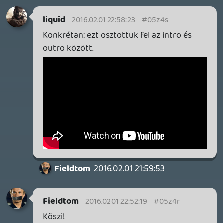
téren / külföldön.
Necroman Mk2
2016.02.01 21:07:06
#05z4l
Lehet kérdezték már páran, de a
szilveszter környéki "rendes" podcasttel mi
lett végül?
gabi1818
2016.02.01 20:52:18
#05z4k
hnapi buszútra tökéletes elsz 🙂
Hurin
2016.02.01 20:50:00
#05z4j
Végre. Reggel hallgatom.