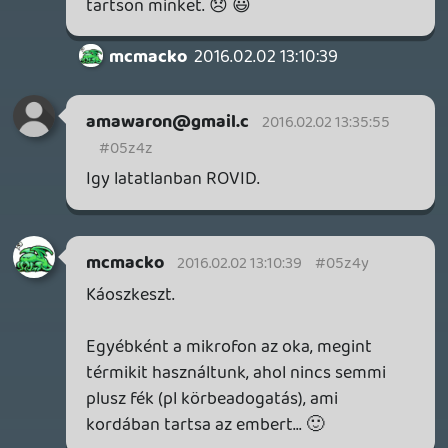
ne5h
2016.02.01 22:03:53
#05z4q
Life is Strange soundtrack.
Fieldtom
2016.02.01 21:59:53
Fieldtom
2016.02.01 21:59:53
#05z4p
Köszi!
Zene mi volt a végén?
KiswechPS3
2016.02.01 21:49:03
#05z4o
Holnapi buszra jó lesz, de rövid 😞
Tom
2016.02.01 21:24:49
#05z4n
A ps4 vs xo témánál pár dologgal nem
értek egyet. Van megosztás ps4-en is. És
abszolút tök ugyan úgy működik, mint xo-
n. Annyi, hogy ps4-en primary
elnevezéssel található meg, xo-n meg