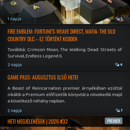
Gaming Fórum
|
Offtopic Fórum
RSS
|
Blog RSS
|
Podcast RSS
|
Instagram
|
Youtube
|
Facebook
|
Twitter
|
Patreon