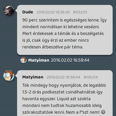
amawaron@gmail.c
2016.02.02 13:35:55
#05z4z
Igy latatlanban ROVID.
mcmacko
2016.02.02 13:10:39
#05z4y
Káoszkeszt.
Egyébként a mikrofon az oka, megint
térmikit használtunk, ahol nincs semmi
plusz fék (pl körbeadogatás), ami
kordában tartsa az embert... 🙂
sti
2016.02.02 09:44:19
shearer
2016.02.02 12:16:16
#05z4x
Ez állat volt! Rég röhögtem ennyit
podcasten. 😃