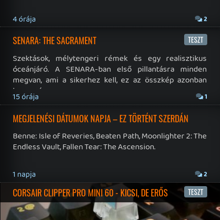
19 éve videójáték minden nap! Copyright 365 Media Kft
Impresszum
|
Hirdetési ajánlatunk
|
Felhasználási feltételek
|
Adatvédelmi elveink
|
Sütik
Hírek
|
Cikkek
|
Podcastok
|
Blogok
|