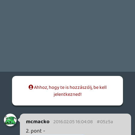
Fasza volt eddig (még nem értem a
végére).
Amit hozzátennék:
1. Ha egyszemélyes játék, akkor
szívesebben veszek PS4-es verziót egy
multiplatform játékból, mert a
gyakorlatban ugyan jelentős különbségek
nincsenek, vagy vannak, csak nem veszek
kétfélét. Ellenben megvan a pszichológiája
az egésznek, mert ha tudom, hogy a One-
os valamiben gyengébb, akkor szájhúzás
mellett veszem csak meg a "gyengébb"
verziót.
Nálam a kontroller is sokat számít. Anno
nem hittem Ghz-nak, amikor elsőként az ő
One kontrollerét próbálgatva azt mondta,
hogy ez a kényelmesebb, precízebb,
azonban a saját One beszerzése óta csak
helyeselni tudok, pedig a DS4 is kiváló
kütyü. Amióta meg egy Elite kontroller is