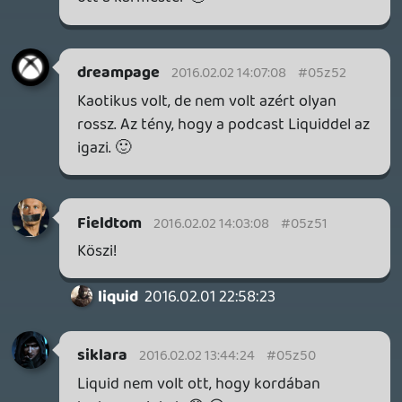
másik embert, ha valamit csak azért
magasztalnak, mert indie. 😃
liquid
2016.02.01 22:58:23
#05z4s
Konkrétan: ezt osztottuk fel az intro és
outro között.
Fieldtom
2016.02.01 21:59:53
Fieldtom
2016.02.01 22:52:19
#05z4r
Köszi!
ne5h
2016.02.01 22:03:53