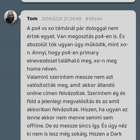
GTA A NETFLIXEN – EZ TÖRTÉNT CSÜTÖRTÖKÖN
Továbbá: Warrior Cats: Clans of the Forest, Onimusha:
Way of the Sword, TOEM 2, Quake remaster.
4 órája
2
SENARA: THE SACRAMENT
TESZT
Szektások, mélytengeri rémek és egy realisztikus
óceánjáró. A SENARA-ban első pillantásra minden
megvan, ami a sikerhez kell, ez az összkép azonban
becsapós.
15 órája
1
MEGJELENÉSI DÁTUMOK NAPJA – EZ TÖRTÉNT SZERDÁN
Benne: Isle of Reveries, Beaten Path, Moonlighter 2: The
Endless Vault, Fallen Tear: The Ascension.
1 napja
2
CORSAIR CLIPPER PRO MINI 60 - KICSI, DE ERŐS
TESZT