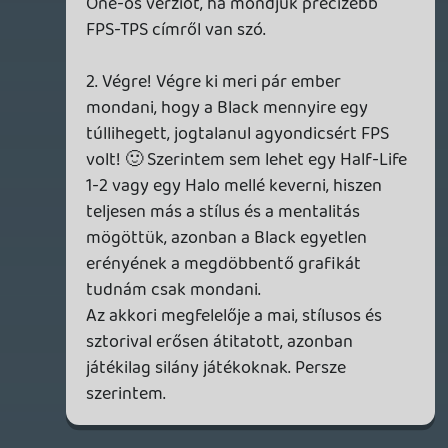
Matyiman
2016.02.02 16:58:44
#05z54
Tök mindegy hogy nyomjátok, de legalább
1.5-2 órás podkesztet csinálhatnátok így
havonta egyszer. Liquid azt szokta
mondani nem tudtok huzamosabb ideig
szórakoztatóak lenni. Nem a f*szt nem! 😃
Stinger
2016.02.02 14:44:04
Stinger
2016.02.02 14:44:04
#05z53
Jellemző... van akinek kaotikus, van aki
szerint pedig fantasztikus volt. Rajtatok
kiigazodni 🙂 Nyomjuk inkább Magyar
Rádió stílusban ? Bolondos Február révén
belefért szvsz egy kis csenevészség. a
következőnél ott lesz majd a csapat Han
Soloja, így mi Csubakkák nem csak
visítozni fogunk.
Btw amugy a team nem hazudtolta meg