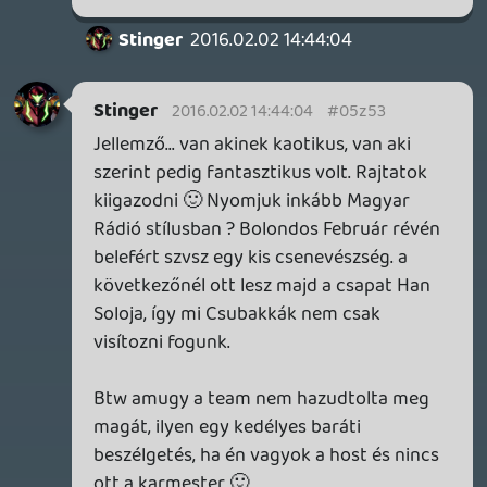
sandorsz
2016.02.02 10:49:53
#05z4w
Nincs Liquid? 😞 Jó hogy írtad, így nálam
kimarad.
sti
2016.02.02 09:44:19
sti
2016.02.02 09:44:19
#05z4v
Ez nagyon kaotikus lett. Mint mindig,
mikor nincs Liquid...
Drazse
2016.02.02 09:41:14
#05z4u
Reméltem, hogy valaki bedobja az elején,
hogy "VR the world", de nem így lett.
casper007
2016.02.02 06:11:30
#05z4t
Köszi a podcastet! Indie vs. AAA: engem
legalább annyira idegesít, amikor valaki
kizárólag a nagy költségvetésű
fejlesztéseket tartja játéknak, mint egy