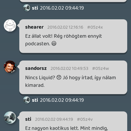
home néven.
Valamint szerintem messze nem azt
valósították meg, amit akkor állandó
online címen felvázoltak. Szerintem ég és
föld a jelenlegi megvalósítás és az amit
akkoriban felvázoltak. Hiszen, ha ugyan az
lenne akkor nem menne semmi sem
offline. De ez messze sincs így. És úgy néz
ki nem is lesz még sokáig. Hiszen a Dark
Souls 3-at, az Uncharted 4-et és egy rakat
játékot fel lehetne sorolni, amit nyugodtan
lehet játszani offline. De még ha néha fel
patcholod a játékaidat majd visszamész
offlineba játszani az sem ugyanolyan
online megkötés, mint ami az eredeti full
online lett volna. Persze, ha keresztbe
primeryznek/ homeolnak ketten haverok,
akkor igen kell a single playerhez is online
kapcsolat azokhoz a játékokhoz, amiket a
saját profilodon vettél, hiszen ez esetben a
saját profilod a haver gépén van
primaryzve/ homeolva és a digitális