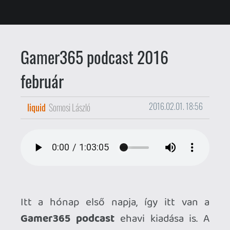
Itt a hónap első napja, így itt van a
Gamer365 podcast
ehavi kiadása is. A
februári epizódban beszélünk (többek
között) a Nintendo NX pletykákról és
várakozásokról, 2016 (általunk) legjobban
várt játékairól, a friss bejelentésekről, a
VR-ról, a PS4 eladásokról, és még sok
minden másról.
A februári epizód 61 perces, helyben
hallgatni és letölteni is tudod - íme:
[Letöltés] Gamer365 podcast 2016
február