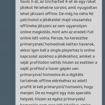
1 napja
3
FIRE EMBLEM: FORTUNE'S WEAVE DIRECT, MAFIA: THE OLD
COUNTRY DLC – EZ TÖRTÉNT KEDDEN
Továbbá: Crimson Moon, The Walking Dead: Streets of
Survival, Endless Legend II.
2 napja
4
GAME PASS: AUGUSZTUS ELSŐ HETEI
A Beast of Reincarnation premier árnyékában ezúttal
inkább a Premium előfizetők könyvtára növekedik majd
a következő néhány napban.
2 napja
7
HETI MEGJELENÉSEK | 2026 #32
PREMIER
3 napja
7
IAN LIVINGSTONE - A VÉR-SZIGET LABIRINTUSA
KÖNYV