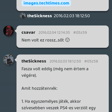
hozzám került, sokkal inkább választok
One-os verziót, ha mondjuk precízebb
FPS-TPS címről van szó.
2. Végre! Végre ki meri pár ember
mondani, hogy a Black mennyire egy
túllihegett, jogtalanul agyondicsért FPS
volt! 🙂 Szerintem sem lehet egy Half-Life
1-2 vagy egy Halo mellé keverni, hiszen
teljesen más a stílus és a mentalitás
mögöttük, azonban a Black egyetlen
erényének a megdöbbentő grafikát
tudnám csak mondani.
Az akkori megfelelője a mai, stílusos és
sztorival erősen átitatott, azonban
játékilag silány játékoknak. Persze
szerintem.
Matild
2016.02.03 00:23:10
#05z57
Liquidet nem lehet pótolni, és tényleg volt
egy kis káosz, de nagyon szórakoztató