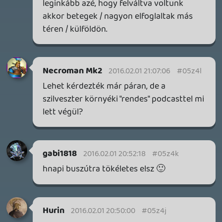
NBA: THE RUN
TESZT
8 napja
6
WUCHANG ÉS CROC VISSZATÉRÉS – EZ TÖRTÉNT SZERDÁN
Továbbá: Xbox üzleti jelentés, The Eventide, 1666:
Amsterdam, Thimbleweed Park 2, Pokémon Pokopia,
Lost & Found: A This Bed We Made Story, Stupid Never
Dies.
8 napja
3
SPLATOON RAIDERS
TESZT
8 napja
12
CAPCOM-ELADÁSOK ÉS NIOH 3 DLC-TRAILER – EZ TÖRTÉNT
KEDDEN
Továbbá: Crazy Taxi: World Tour, Marvel's Spider-Man 2,
Jay and Silent Bob's Joint Venture, Tormented Souls 2,