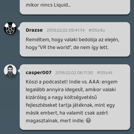
tartalmak offline eléréséhez az adott
profilt le kell primaryzni/ homeolni, hogy
menjen. De ez megint egy más speciális
helyzet, hiszen az egész primaryzés/
homeolán nem erre lett kitalálva, amire
használják.
Persze jelenik meg egy csomó always
online játék is, mint a destiny pl, de ezek
mellett ugyanúgy megtalálhatóak a
korábbi offline egyszemélyes játékok is
szép számmal, szóval szerintem egyáltalán
nem baj, hogy konzolokon újfajta élményt
nyújtó online játékok is kezdenek
megjelenni szép számmal.
Jó hangulatú podcast volt. Élmény volt
hallgatni. Heti rendszerességgel is el
tudnám viselni.
liquid
2016.02.01 21:11:12
#05z4m
Változatos problémák áldozata lett,
leginkább azé, hogy felváltva voltunk
akkor betegek / nagyon elfoglaltak más