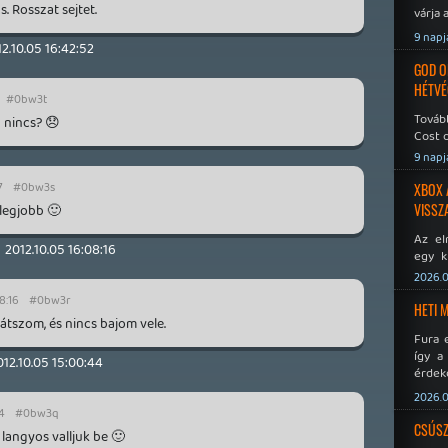
 Rosszat sejtet.
várja 
9 napj
2.10.05 16:42:52
GOD O
HÉTVÉ
#0bw3t
Tovább
 nincs? 😞
Cost o
9 napj
7
#0bw3s
XBOX 
VISSZ
legjobb 🙂
Az el
2012.10.05 16:08:16
egy k
Micros
2026.0
Xbox 
8:16
#0bw3r
meddig
HETI 
átszom, és nincs bajom vele.
Fura 
így a
012.10.05 15:00:44
érdeke
a Xeno
2026.0
éppen
4
#0bw3q
CSÚSZ
langyos valljuk be 🙂