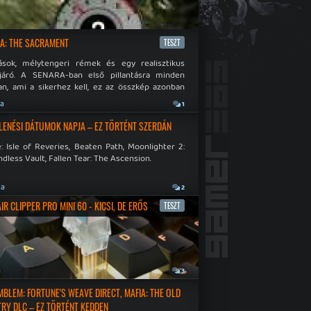
A: THE SACRAMENT
TESZT
ások, mélytengeri rémek és egy realisztikus
járó. A SENARA-ban első pillantásra minden
n, ami a sikerhez kell, ez az összkép azonban
pós.
ja
1
LENÉSI DÁTUMOK NAPJA – EZ TÖRTÉNT SZERDÁN
: Isle of Reveries, Beaten Path, Moonlighter 2:
dless Vault, Fallen Tear: The Ascension.
ja
2
R CLIPPER PRO MINI 60 - KICSI, DE ERŐS
TESZT
a
3
EMBLEM: FORTUNE'S WEAVE DIRECT, MAFIA: THE OLD
RY DLC – EZ TÖRTÉNT KEDDEN