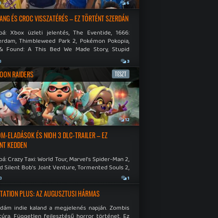
a
6
NG ÉS CROC VISSZATÉRÉS – EZ TÖRTÉNT SZERDÁN
bá: Xbox üzleti jelentés, The Eventide, 1666:
rdam, Thimbleweed Park 2, Pokémon Pokopia,
& Found: A This Bed We Made Story, Stupid
 Dies.
a
3
OON RAIDERS
TESZT
a
12
M-ELADÁSOK ÉS NIOH 3 DLC-TRAILER – EZ
NT KEDDEN
á: Crazy Taxi: World Tour, Marvel's Spider-Man 2,
d Silent Bob's Joint Venture, Tormented Souls 2,
e Room in Hell, Slain 2: The Beast Within.
a
1
TATION PLUS: AZ AUGUSZTUSI HÁRMAS
idám indie kaland a megjelenés napján. Zombis
túra. Független fejlesztésű horror történet. Ez