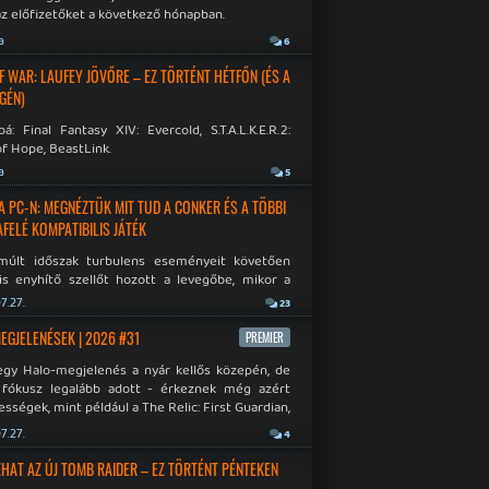
az előfizetőket a következő hónapban.
a
6
F WAR: LAUFEY JÖVŐRE – EZ TÖRTÉNT HÉTFŐN (ÉS A
GÉN)
á: Final Fantasy XIV: Evercold, S.T.A.L.K.E.R.2:
f Hope, BeastLink.
a
5
A PC-N: MEGNÉZTÜK MIT TUD A CONKER ÉS A TÖBBI
AFELÉ KOMPATIBILIS JÁTÉK
múlt időszak turbulens eseményeit követően
is enyhítő szellőt hozott a levegőbe, mikor a
oft bejelentette, hogy PC-re is kiterjesztik az
7.27.
23
Original visszafelé kompatibilitást. Lássuk,
 jutottak...
MEGJELENÉSEK | 2026 #31
PREMIER
egy Halo-megjelenés a nyár kellős közepén, de
 fókusz legalább adott - érkeznek még azért
sségek, mint például a The Relic: First Guardian,
blade Chronicles 2 és a Dispatch új átiratai vagy
7.27.
4
 a Mistfall Hunter
HAT AZ ÚJ TOMB RAIDER – EZ TÖRTÉNT PÉNTEKEN