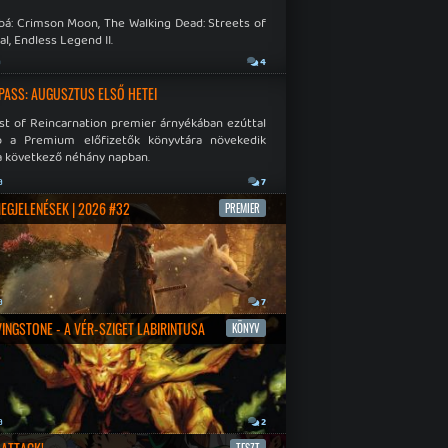
bá: Crimson Moon, The Walking Dead: Streets of
al, Endless Legend II.
a
4
PASS: AUGUSZTUS ELSŐ HETEI
st of Reincarnation premier árnyékában ezúttal
b a Premium előfizetők könyvtára növekedik
a következő néhány napban.
a
7
MEGJELENÉSEK | 2026 #32
PREMIER
a
7
IVINGSTONE - A VÉR-SZIGET LABIRINTUSA
KÖNYV
a
2