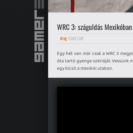
WRC 3: száguldás Mexikóban
drag
Csető Zsolt
Egy hét van már csak a WRC 3 megjel
óta tartó gyenge szériáját. Vessünk m
egy kicsit a mexikói utakon.