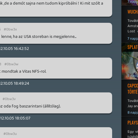
7 napj
k ,de a demót sajna nem tudom kipróbálni ! Ki mit szólt a
WUCHA
Továb
Amste
5
#0bw3x
Lost 
 lenne, ha az USA storeban is megjelenne...
Never
7 napj
SPLAT
2.10.05 16:42:52
3
#0bw3w
at mondtak a Vitas NFS-rol.
8 napj
2.10.05 18:49:24
CAPCO
TÖRTÉ
#0bw3v
Tovább
z oda fog baszarintani (állítólag).
Jay an
No Mor
8 napj
12.10.05 18:05:07
PLAYS
Egy v
7
#0bw3u
túlélő