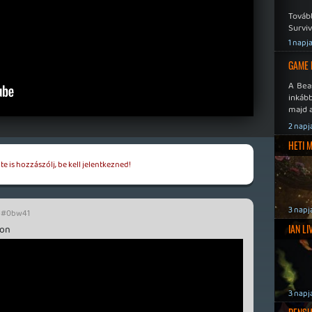
Továb
Surviv
1 napj
GAME 
A Bea
inkáb
majd 
2 napj
HETI 
e is hozzászólj, be kell jelentkezned!
3 napj
#0bw41
IAN L
don
3 napj