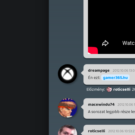
dreampage
2012.10.06 13:
Én ezt:
gamer365.hu
roticselli
2
macewindu74
2012.10.06 1
A sorozat legjobb része le
roticselli
2012.10.06 10:53:2