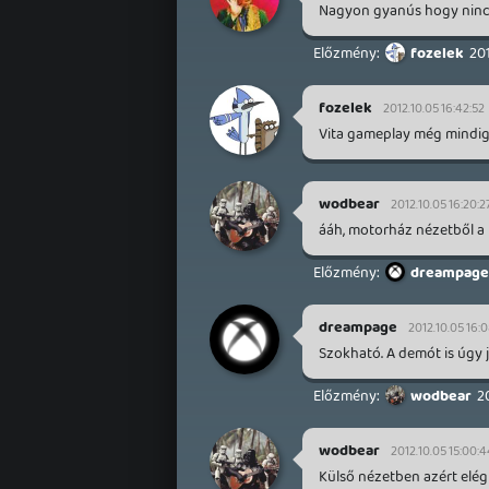
Nagyon gyanús hogy nincs.
fozelek
201
fozelek
2012.10.05 16:42:52
Vita gameplay még mindig
wodbear
2012.10.05 16:20:2
ááh, motorház nézetből a 
dreampage
dreampage
2012.10.05 16:0
Szokható. A demót is úgy j
wodbear
2
wodbear
2012.10.05 15:00:4
Külső nézetben azért elég 