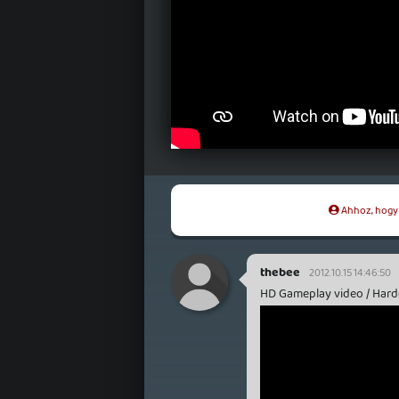
Ahhoz, hogy t
thebee
2012.10.15 14:46:50
HD Gameplay video / Har