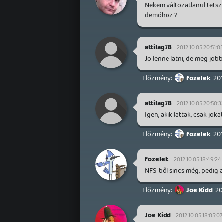
Nekem változatlanul tetszi
demóhoz ?
attilag78
2012.10.05 20:51:0
Jo lenne latni, de meg jobb
fozelek
201
attilag78
2012.10.05 20:50:3
Igen, akik lattak, csak jok
fozelek
201
fozelek
2012.10.05 18:49:24
NFS-ből sincs még, pedig a
Joe Kidd
20
Joe Kidd
2012.10.05 18:05:0