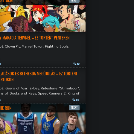
ATTACK!
TESZT
a
9
Y MARAD A TERVNÉL – EZ TÖRTÉNT PÉNTEKEN
á: CloverPit, Marvel Tokon: Fighting Souls.
a
12
LADÁSOK ÉS BETHESDA MEGÚJULÁS – EZ TÖRTÉNT
ÖRTÖKÖN
á: Gears of War: E-Day, Rideshare "Stimulator",
ns of Books and Keys, SpeedRunners 2: King of
.
a
86
THE RUN
TESZT