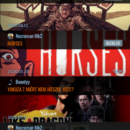
2026.04.08.
7
axl
AACE COMBAT
AJÁNLÓ
2026.04.04.
4
p34c3
ÁPRILISI VÍÁRADAT
Információk
Oké, értem és elfogadom!
2026.04.03.
4
Necroman Mk2
MY FRIEND PEPPA PIG
BACKLOG
2026.03.29.
2