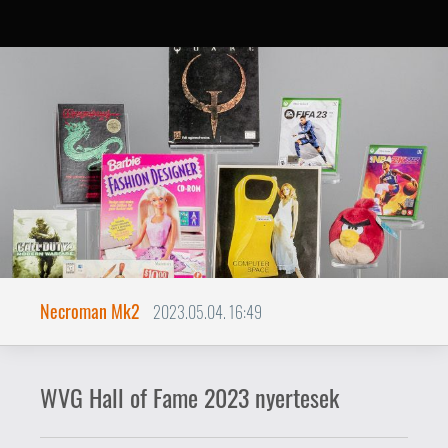
Necroman Mk2
2023.05.04. 16:49
WVG Hall of Fame 2023 nyertesek
Nem ezekre számítottál, ugye? Na
jó, az egyiknél igen...
Barbie Fashion Designer
Computer Space