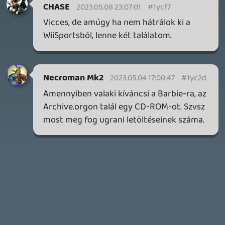
REACH
TESZT
2026.07.10.
2
Necroman Mk2
MECCHA CHAMELEON BLOGTESZT
2026.06.25.
Necroman Mk2
LUFTRAUSERS
BACKLOG
2026.06.12.
Necroman Mk2
HORSES
BACKLOG