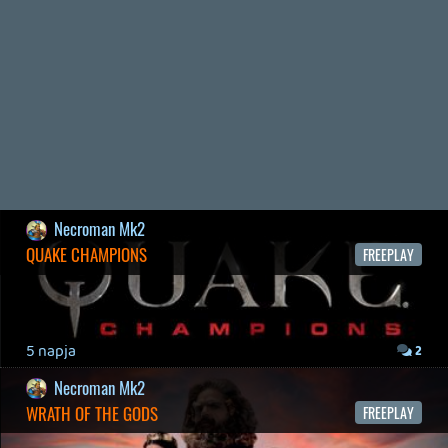
2026.05.20.
20
Bountyy
YAKUZA 7 MIÉRT NEM JÁTSZOL VELE?
2026.05.11.
Necroman Mk2
WVG HALL OF FAME 2026 NYERTESEK
2026.05.07.
3
Necroman Mk2
SILENCE
BACKLOG
2026.04.28.
6
p34c3
EXD - EXTRA DIMENSIONAL
TESZT