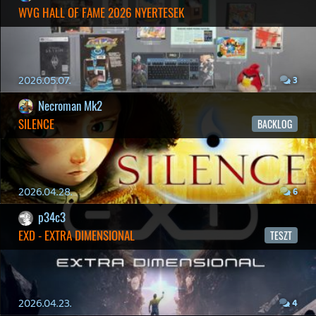
liquid
MINDEN IDŐK LEGJOBB INTRÓI #2
2026.03.27.
1
liquid
MINDEN IDŐK LEGJOBB INTRÓI #1
2026.03.15.
1
Necroman Mk2
HIGHGUARD - NECRO'S LOG
2026.03.13.
4