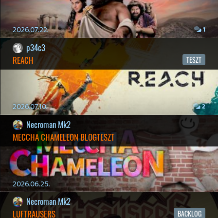
2026.04.23.
4
p34c3
LITTLE NIGHTMARES VR: ALTERED ECHOES
TESZT
2026.04.23.
3
Bountyy
REANIMAL - ELEMZÉS(PODCAST)
2026.04.22.
Necroman Mk2
GLITCHY CUTE LOOP
TESZT
2026.04.14.
11
Necroman Mk2
THE EXIT 8
BACKLOG