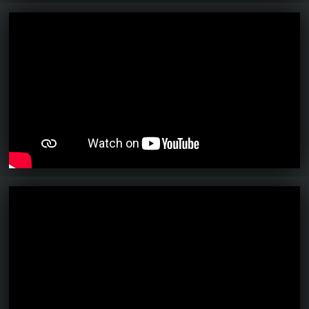
Ahhoz, hogy te is hozzászólj, be kell
jelentkezned!
axl
2023.05.09 11:15:40
#1ycgi
Nekem pedig négy, ha mindet lecseréltem
volna. 😃
CHASE
2023.05.08 23:07:01