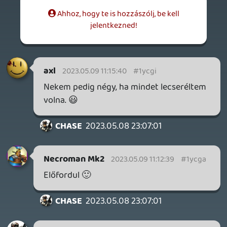
Necroman Mk2
QUAKE CHAMPIONS
FREEPLAY
5 napja
2
Necroman Mk2
WRATH OF THE GODS
FREEPLAY
2026.07.22.
1
p34c3