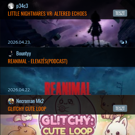
19 éve videójáték minden nap! Copyright 365 Media Kft
Impresszum
|
Hirdetési ajánlatunk
|
Felhasználási feltételek
|
Adatvédelmi elveink
|
Sütik
Hírek
|
Cikkek
|
Podcastok
|
Blogok
|
Gaming Fórum
|
Offtopic Fórum
RSS
|
Blog RSS
|
Podcast RSS
|
Instagram
|
Youtube
|
Facebook
|
Twitter
|
Patreon