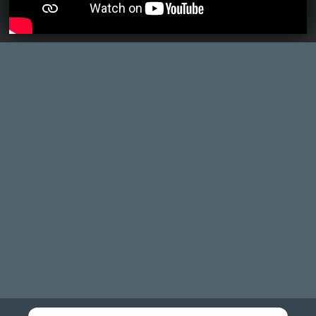
Necroman Mk2
2023.05.09 11:12:39
#1ycga
Előfordul 🙂
CHASE
2023.05.08 23:07:01
CHASE
2023.05.08 23:07:01
#1ycf7
Vicces, de amúgy ha nem hátrálok ki a
WiiSportsból, lenne két találatom.
Necroman Mk2
2023.05.04 17:00:47
#1yc2d
Amennyiben valaki kíváncsi a Barbie-ra, az
Archive.orgon talál egy CD-ROM-ot. Szvsz
most meg fog ugrani letöltéseinek száma.